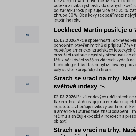
takzvaných safe-haven aktiv. Zlato i stříbro 
odtéká z rizikových aktiv do drahých kovů, co
od začátku roku připisuje více než 25 %, za
zhruba 30 %. Oba kovy tak patří mezi nejvýko
letošního roku.
Lockheed Martin posiluje o 
02.03.2026
Akcie společnosti Lockheed Mart
pondělním otevřením trhů si připisují 7 % v
napětí po americko-izraelských leteckých úd
prostředí rostoucí nejistoty přesouvají do 
těží z očekávání vyšších vládních výdajů n
technologie. Růst tak nebyl izolovaný pouz
celý sektor zbrojařských firem.
Strach se vrací na trhy. Nap
světové indexy 📉
02.03.2026
Po víkendových událostech se gl
tlakem. Investoři reagují na eskalaci napětí
nejistotu a zhoršuje rizikový sentiment. Ev
a americké futures také značí oslabení. Trhy
režimu a snižují expozici v indexech a přes
oblastí.
Strach se vrací na trhy. Nap