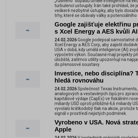
„rušivého“ dopadu umělé inteligence na ek
turbulencí ustoupily. Írán také prohlásil, že 
veškeré nezbytné ústupky, aby bylo dosaže
trhy, které se obávaly války a potenciálníh
Google zajišťuje elektřinu 
s Xcel Energy a AES kvůli A
24.02.2026
Google podepsal samostatné d
Xcel Energy a AES Corp, aby zajistil dodávk
USA v době, kdy umělá inteligence (AI) zvyš
výpočetní výkon. Současně mají projekty při
úložiště, zatímco utility upozorňují na napja
do přenosové soustavy.
Investice, nebo disciplína?
hledá rovnováhu
24.02.2026
Společnost Texas Instruments, 
analogových a vestavěných čipů pro zpracován
kapitálové výdaje (CapEx) ve fiskálním roc
miliardy USD oproti přibližně 4,6 miliardy 
vyvolalo krátkodobý tlak na akcie, protože tr
signál v prostředí nejistých podmínek.
Vyrobeno v USA. Nová strate
Apple
24.02.2026
V posledních měsících společnos