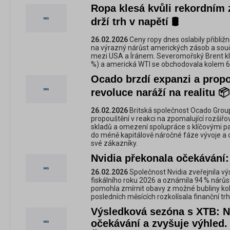
Ropa klesá kvůli rekordním 
drží trh v napětí 🛢️
26.02.2026
Ceny ropy dnes oslabily přibližn
na výrazný nárůst amerických zásob a souč
mezi USA a Íránem. Severomořský Brent kle
%) a americká WTI se obchodovala kolem 64
Ocado brzdí expanzi a propo
revoluce naráží na realitu 📦
26.02.2026
Britská společnost Ocado Gro
propouštění v reakci na zpomalující rozši
skladů a omezení spolupráce s klíčovými p
do méně kapitálově náročné fáze vývoje a ch
své zákazníky.
Nvidia překonala očekávání:
26.02.2026
Společnost Nvidia zveřejnila výs
fiskálního roku 2026 a oznámila 94 % nárůst
pomohla zmírnit obavy z možné bubliny kol
posledních měsících rozkolísala finanční trh
Výsledková sezóna s XTB: N
očekávání a zvyšuje výhled