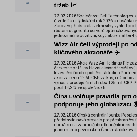
tržeb 📈
27.02.2026
Společnost Dell Technologies zv
čtvrtletí a celý fiskální rok 2026 a dosáhla r
Zároveň představila velmi silný výhled pro 
růstem segmentu serverů optimalizovaných
jednoznačně pozitivní, když akcie v after-h
Wizz Air čelí výprodeji po o
klíčového akcionáře ✈️
27.02.2026
Akcie Wizz Air Holdings Plc za
července poté, co hlavní akcionář snížil svů
Investiční fondy společnosti Indigo Partners
akcií za cenu 12,50 GBP za kus, což odpovíd
výnos z prodeje činil zhruba 125 mil. GBP. 
podíl 14,2 % ve společnosti.
Čína uvolňuje pravidla pro o
podporuje jeho globalizaci 
27.02.2026
Čínská centrální banka People’
představila nová pravidla pro přeshraniční
domácími a zahraničními finančními instituc
jüanu mimo pevninskou Čínu a stabilizovat 