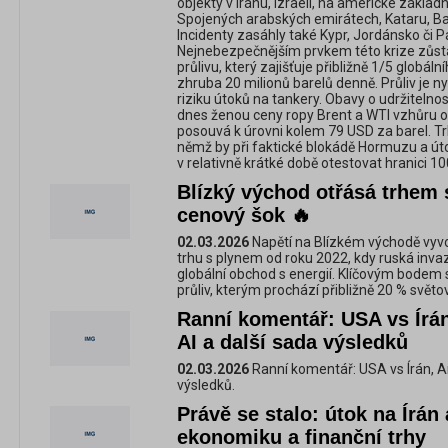
objekty v Íránu, Izraeli, na americké zákla
Spojených arabských emirátech, Kataru, Ba
Incidenty zasáhly také Kypr, Jordánsko či Pá
Nejnebezpečnějším prvkem této krize zůs
průlivu, který zajišťuje přibližně 1/5 globá
zhruba 20 milionů barelů denně. Průliv je ny
riziku útoků na tankery. Obavy o udržitelno
dnes ženou ceny ropy Brent a WTI vzhůru o 
posouvá k úrovni kolem 79 USD za barel. Trh
němž by při faktické blokádě Hormuzu a út
v relativně krátké době otestovat hranici 1
Blízký východ otřásá trhem 
cenový šok 🔥
02.03.2026
Napětí na Blízkém východě vyvo
trhu s plynem od roku 2022, kdy ruská inva
globální obchod s energií. Klíčovým bodem
průliv, kterým prochází přibližně 20 % svět
Ranní komentář: USA vs Írá
AI a další sada výsledků
02.03.2026
Ranní komentář: USA vs Írán, An
výsledků.
Právě se stalo: útok na Írán
ekonomiku a finanční trhy