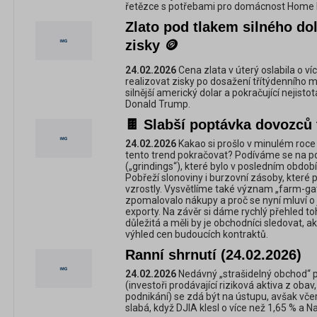
řetězce s potřebami pro domácnost Home 
Zlato pod tlakem silného dola
zisky 🪙
24.02.2026
Cena zlata v úterý oslabila o víc
realizovat zisky po dosažení třítýdenního 
silnější americký dolar a pokračující nejisto
Donald Trump.
🍫 Slabší poptávka dovozců 
24.02.2026
Kakao si prošlo v minulém roc
tento trend pokračovat? Podíváme se na p
(„grindings“), které bylo v posledním období
Pobřeží slonoviny i burzovní zásoby, které 
vzrostly. Vysvětlíme také význam „farm-gat
zpomalovalo nákupy a proč se nyní mluví o j
exporty. Na závěr si dáme rychlý přehled t
důležitá a měli by je obchodníci sledovat, 
výhled cen budoucích kontraktů.
Ranní shrnutí (24.02.2026)
24.02.2026
Nedávný „strašidelný obchod“ 
(investoři prodávající riziková aktiva z obav
podnikání) se zdá být na ústupu, avšak vče
slabá, když DJIA klesl o více než 1,65 % a N