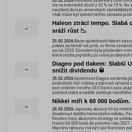
25.02.2026
Indonésie uzavřela s USA novou
cla na indonéské zboží z 32 % na 19 %. Na
navýšení dovozu amerických zemědělských
však může být splnění těchto závazků prob
Haleon ztrácí tempo. Slabá 
sráží růst 📉
25.02.2026
Akcie společnosti Haleon zazna
pokles za téměř rok poté, co firma oznámil
za rok 2025. Důvodem byla především mírn
která snížila poptávku po volně prodejných l
Diageo pod tlakem: Slabší U
snížit dividendu 🥃
25.02.2026
Společnost Diageo oznámila ji
posledních čtyř měsíců a zároveň výrazně o
pod vedením nového CEO Dave Lewis ukázal
zůstává slabá a nadále zatěžuje největšího
Nikkei míří k 60 000 bodům.
25.02.2026
Japonský akciový trh by mohl b
dosáhnout dalšího historického milníku. Po
Reuters mezi akciovými stratégy se očekáv
hranici 60 000 bodů do poloviny roku 2027. Av
Hlavními tahouny má být růst firemních zisků