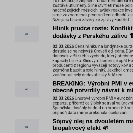
To naznačuje zlepšení fundamentální šíře t
zůstává utlumený. Silné čtvrtletí může polož
nadcházejících měsících, avšak reakce inve
jsme zaznamenali první snížení odhadů zi
Níže jsou hlavní závěry ze zprávy FactSet.
Hliník prudce roste: Konflik
dodávky z Perského zálivu 
02.03.2026
Cena hliníku na londýnské burze
dostala se na nejvyšší úroveň od ledna. D
dodávek z Blízkého východu, který představ
kapacity hliníku. Klíčovým bodem je opět Ho
producenti z regionu vyvážejí hotový kov a 
zejména bauxit a oxid hlinitý. Jakékoli om
zasáhnout celý dodavatelský řetězec.
BREAKING: Výrobní PMI v e
obecně potvrdily návrat k m
02.03.2026
Únorové výrobní PMI v eurozóně
expanzi, přičemž celý blok setrval na úrovni 
Španělsko dosáhly hodnot na hranici 50 bod
případů data mírně překonala očekávání.
Sójový olej na dvouletém m
biopalivový efekt 🌱