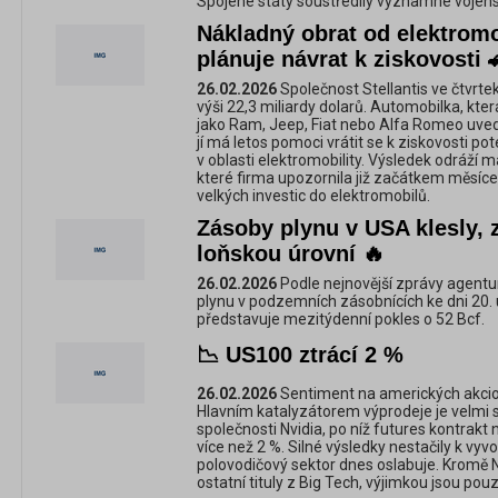
Spojené státy soustředily významné vojensk
Nákladný obrat od elektromob
plánuje návrat k ziskovosti 
26.02.2026
Společnost Stellantis ve čtvrtek
výši 22,3 miliardy dolarů. Automobilka, kt
jako Ram, Jeep, Fiat nebo Alfa Romeo uved
jí má letos pomoci vrátit se k ziskovosti p
v oblasti elektromobility. Výsledek odráží
které firma upozornila již začátkem měsíce
velkých investic do elektromobilů.
Zásoby plynu v USA klesly, 
loňskou úrovní 🔥
26.02.2026
Podle nejnovější zprávy agent
plynu v podzemních zásobnících ke dni 20.
představuje mezitýdenní pokles o 52 Bcf.
📉 US100 ztrácí 2 %
26.02.2026
Sentiment na amerických akciov
Hlavním katalyzátorem výprodeje je velmi 
společnosti Nvidia, po níž futures kontrak
více než 2 %. Silné výsledky nestačily k vyvo
polovodičový sektor dnes oslabuje. Kromě N
ostatní tituly z Big Tech, výjimkou jsou po