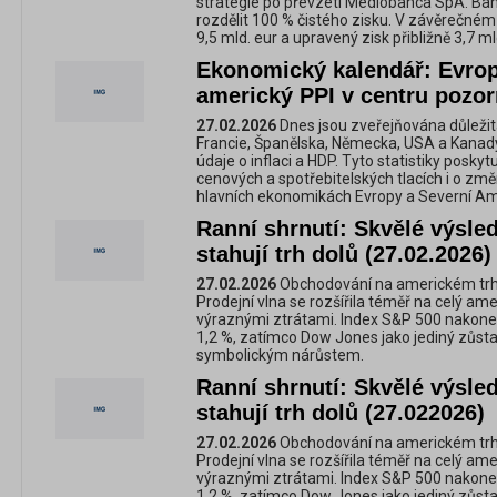
strategie po převzetí Mediobanca SpA. Bank
rozdělit 100 % čistého zisku. V závěrečné
9,5 mld. eur a upravený zisk přibližně 3,7 ml
Ekonomický kalendář: Evrop
americký PPI v centru pozor
27.02.2026
Dnes jsou zveřejňována důleži
Francie, Španělska, Německa, USA a Kanady
údaje o inflaci a HDP. Tyto statistiky poskyt
cenových a spotřebitelských tlacích i o z
hlavních ekonomikách Evropy a Severní Am
Ranní shrnutí: Skvělé výsle
stahují trh dolů (27.02.2026)
27.02.2026
Obchodování na americkém trh
Prodejní vlna se rozšířila téměř na celý ame
výraznými ztrátami. Index S&P 500 nakonec 
1,2 %, zatímco Dow Jones jako jediný zůstal
symbolickým nárůstem.
Ranní shrnutí: Skvělé výsle
stahují trh dolů (27.022026)
27.02.2026
Obchodování na americkém trh
Prodejní vlna se rozšířila téměř na celý ame
výraznými ztrátami. Index S&P 500 nakonec 
1,2 %, zatímco Dow Jones jako jediný zůstal