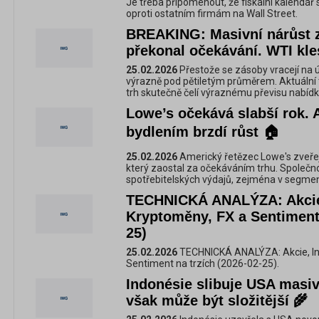
Je třeba připomenout, že fiskální kalendář
oproti ostatním firmám na Wall Street.
BREAKING: Masivní nárůst 
překonal očekávání. WTI kle
25.02.2026
Přestože se zásoby vracejí na ú
výrazně pod pětiletým průměrem. Aktuální 
trh skutečně čelí výraznému převisu nabídk
Lowe’s očekává slabší rok. 
bydlením brzdí růst 🏠
25.02.2026
Americký řetězec Lowe's zveřej
který zaostal za očekáváním trhu. Společnos
spotřebitelských výdajů, zejména v segmen
TECHNICKÁ ANALÝZA: Akcie
Kryptoměny, FX a Sentiment 
25)
25.02.2026
TECHNICKÁ ANALÝZA: Akcie, Ind
Sentiment na trzích (2026-02-25).
Indonésie slibuje USA masiv
však může být složitější 🌾