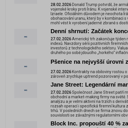
28.02.2026
Donald Trump potvrdil, že arm
vojenské kroky proti Íránu. K vojenské inter
Izraele. Oficiálním důvodem je neochota Ír
obohacování uranu, který by v kombinaci s 
mohl vést k vyrobení jaderné zbraně s dost
Denní shrnutí: Začátek konc
27.02.2026
Americký trh zakončuje týden 
indexů. Navzdory sérii pozitivních firemníc
investorů z technologického sektoru. Valua
druhého po sobě jdoucího „horkého“ inflačn
Pšenice na nejvyšší úrovni 
27.02.2026
Kontrakty na obiloviny rostou o
zároveň zrychluje uptrend pozorovaný v po
Jane Street: Legendární ma
27.02.2026
Společnost Jane Street patří me
obchodní a market-making firmy na světě. Sp
analýzu a je velmi aktivní na trzích s derivát
rozsah operací i specifická firemní kultura z
trhů. V posledních dnech se firma znovu do
souvislosti se závažnými regulatorními obv
Block Inc. propouští 40 % z