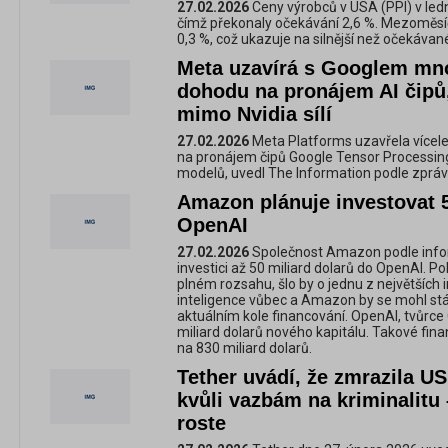
27.02.2026
Ceny výrobců v USA (PPI) v ledn
čímž překonaly očekávání 2,6 %. Mezoměsíč
0,3 %, což ukazuje na silnější než očekávané
Meta uzavírá s Googlem mn
dohodu na pronájem AI čipů, 
mimo Nvidia sílí
27.02.2026
Meta Platforms uzavřela více
na pronájem čipů Google Tensor Processing
modelů, uvedl The Information podle zpráv
Amazon plánuje investovat 5
OpenAI
27.02.2026
Společnost Amazon podle infor
investici až 50 miliard dolarů do OpenAI. P
plném rozsahu, šlo by o jednu z největších 
inteligence vůbec a Amazon by se mohl stá
aktuálním kole financování. OpenAI, tvůrce
miliard dolarů nového kapitálu. Takové fin
na 830 miliard dolarů.
Tether uvádí, že zmrazila U
kvůli vazbám na kriminalitu 
roste