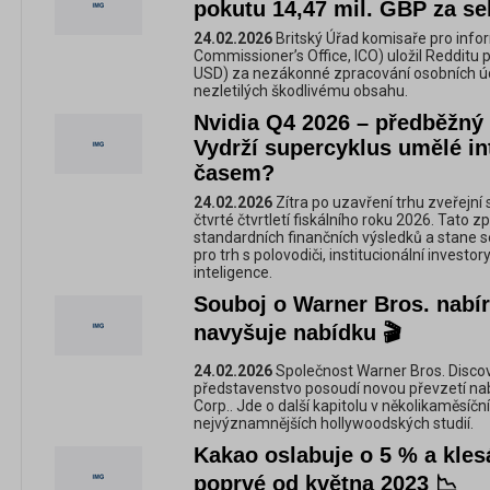
pokutu 14,47 mil. GBP za se
24.02.2026
Britský Úřad komisaře pro info
Commissioner’s Office, ICO) uložil Redditu 
USD) za nezákonné zpracování osobních úda
nezletilých škodlivému obsahu.
Nvidia Q4 2026 – předběžný 
Vydrží supercyklus umělé in
časem?
24.02.2026
Zítra po uzavření trhu zveřejní
čtvrté čtvrtletí fiskálního roku 2026. Tato 
standardních finančních výsledků a stane
pro trh s polovodiči, institucionální investo
inteligence.
Souboj o Warner Bros. nabí
navyšuje nabídku 🎬
24.02.2026
Společnost Warner Bros. Discove
představenstvo posoudí novou převzetí n
Corp.. Jde o další kapitolu v několikaměsíčn
nejvýznamnějších hollywoodských studií.
Kakao oslabuje o 5 % a kle
poprvé od května 2023 📉