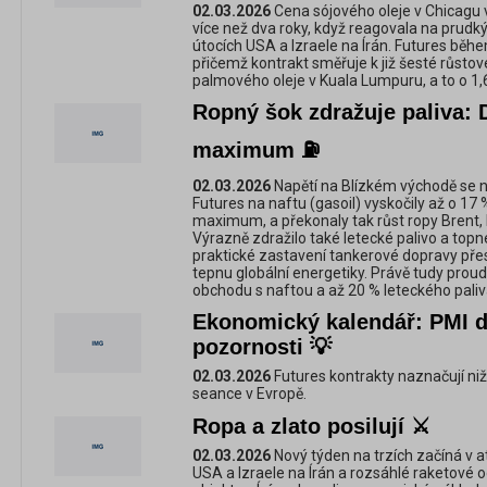
02.03.2026
Cena sójového oleje v Chicagu 
více než dva roky, když reagovala na prudk
útocích USA a Izraele na Írán. Futures běhe
přičemž kontrakt směřuje k již šesté růstové
palmového oleje v Kuala Lumpuru, a to o 1,
Ropný šok zdražuje paliva: D
maximum ⛽
02.03.2026
Napětí na Blízkém východě se na
Futures na naftu (gasoil) vyskočily až o 17
maximum, a překonaly tak růst ropy Brent, kt
Výrazně zdražilo také letecké palivo a top
praktické zastavení tankerové dopravy přes
tepnu globální energetiky. Právě tudy proud
obchodu s naftou a až 20 % leteckého paliv
Ekonomický kalendář: PMI d
pozornosti 💡
02.03.2026
Futures kontrakty naznačují niž
seance v Evropě.
Ropa a zlato posilují ⚔️
02.03.2026
Nový týden na trzích začíná v
USA a Izraele na Írán a rozsáhlé raketové o