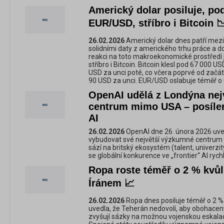
Americký dolar posiluje, po
EUR/USD, stříbro i Bitcoin 
26.02.2026
Americký dolar dnes patří mezi
solidními daty z amerického trhu práce a d
reakci na toto makroekonomické prostředí
stříbro i Bitcoin. Bitcoin klesl pod 67 000 U
USD za unci poté, co včera poprvé od začá
90 USD za unci. EUR/USD oslabuje téměř o 
OpenAI udělá z Londýna nej
centrum mimo USA – posílen
AI
26.02.2026
OpenAI dne 26. února 2026 uve
vybudovat své největší výzkumné centrum 
sází na britský ekosystém (talent, univerzit
se globální konkurence ve „frontier“ AI rych
Ropa roste téměř o 2 % kvůl
Íránem 📈
26.02.2026
Ropa dnes posiluje téměř o 2 % 
uvedla, že Teherán nedovolí, aby obohacený
zvyšují sázky na možnou vojenskou eskalac