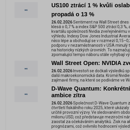
US100 ztrácí 1 % kvůli oslab
propadá o 13 %
26.02.2026
Sentiment na Wall Street dnes
klesá o 0,7 % a index S&P 500 ztrácí 0,3 %,
kvartálu společnosti Nvidia zveřejněnému 
výhledu. Indexy Dow Jones Industrial Avera
něco lépe a obchodují se v rozmezí 0,15–0,
podporu v nezaměstnanosti v USA minulý tý
na historicky nízkých úrovních. To naznačuj
zpomalující tempo náboru stále vyhýbají v
Wall Street Open: NVIDIA zv
26.02.2026
Investoři se dočkali výsledků spo
další makroekonomická data. Kromě Nvidie zv
zajímavé firmy, na které se podíváme ve W
D-Wave Quantum: Konkrétní 
ambice zítra
26.02.2026
Společnost D-Wave Quantum zve
čtvrtletí fiskálního roku 2025, které ukázaly
určité provozní výzvy. Ve sledovaném období
milionu USD, což představuje meziroční nár
zaostal za očekáváním analytiků. Zisk na ak
prognózami, což ovlivnilo hodnocení výsled