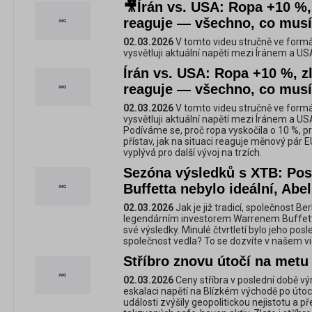
🎥Írán vs. USA: Ropa +10 %,
reaguje — všechno, co musí
02.03.2026
V tomto videu stručně ve formá
vysvětluji aktuální napětí mezi Íránem a USA
Írán vs. USA: Ropa +10 %, z
reaguje — všechno, co musí
02.03.2026
V tomto videu stručně ve formá
vysvětluji aktuální napětí mezi Íránem a US
Podíváme se, proč ropa vyskočila o 10 %, p
přístav, jak na situaci reaguje měnový pár
vyplývá pro další vývoj na trzích.
Sezóna výsledků s XTB: Posl
Buffetta nebylo ideální, Abe
02.03.2026
Jak je již tradicí, společnost 
legendárním investorem Warrenem Buffette
své výsledky. Minulé čtvrtletí bylo jeho pos
společnost vedla? To se dozvíte v našem v
Stříbro znovu útočí na metu
02.03.2026
Ceny stříbra v poslední době vý
eskalaci napětí na Blízkém východě po útocí
události zvýšily geopolitickou nejistotu a 