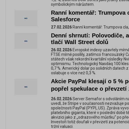
symbolickým nárůstem.
Ranní komentář: Trumpova c
Salesforce
27.02.2026
Ranní komentář: Trumpova cla, 
Denní shrnutí: Polovodiče, 
tlačí Wall Street dolů
26.02.2026
Evropské indexy uzavřely mírně 
FTSE mírně posílily, zatímco francouzský C
státech však rekordní kvartální výsledky Nvi
optimismu. Technologický Nasdaq 100 klesá
0,7 %. Americký dolar po solidních datech 
oslabuje o více než 0,3 %.
Akcie PayPal klesají o 5 % 
popřel spekulace o převzetí 
26.02.2026
Server Semafor s odvoláním na
uvedl, že Stripe v současnosti nezvažuje p
společnosti PayPal (PYPL.US). Zpráva vyvol
platebního giganta, které v poslední době t
akvizici jako z „odrazového můstku“ po př
Investoři totiž doufali v převzetí za potenc
tržní valuaci.