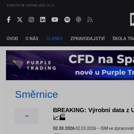
SOBOTA 08. SRPNA 2026 15:15
ÚVOD
O NÁS
ČLÁNKY
ZPRAVODAJSTVÍ
ŠKOLA TR
Směrnice
BREAKING: Výrobní data z 
📈🏭
02.03.2026
02.03.2026 – ISM ve zpracovat