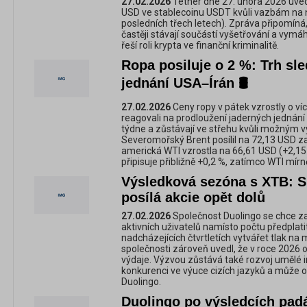
27.02.2026
Tether dne 27. února 2026 uvedl
USD ve stablecoinu USDT kvůli vazbám na ne
posledních třech letech). Zpráva připomíná,
častěji stávají součástí vyšetřování a vymá
řeší roli krypta ve finanční kriminalitě.
Ropa posiluje o 2 %: Trh sl
jednání USA–Írán 🛢️
27.02.2026
Ceny ropy v pátek vzrostly o víc
reagovali na prodloužení jaderných jednání
týdne a zůstávají ve střehu kvůli možným
Severomořský Brent posílil na 72,13 USD za
americká WTI vzrostla na 66,61 USD (+2,15 
připisuje přibližně +0,2 %, zatímco WTI mírně
Výsledková sezóna s XTB: S
posílá akcie opět dolů
27.02.2026
Společnost Duolingo se chce za
aktivních uživatelů namísto počtu předplati
nadcházejících čtvrtletích vytvářet tlak na
společnosti zároveň uvedl, že v roce 202
výdaje. Výzvou zůstává také rozvoj umělé i
konkurenci ve výuce cizích jazyků a může os
Duolingo.
Duolingo po výsledcích pad