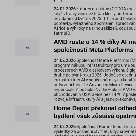
24.02.2026
Futures na kakao (COCOA) na bu
když ztratily více než 5 % a klesly pod hran
nevídané od května 2023. Trh je pod tlakem
poptávky, výrazného zpomalení zpracování,
Africe a vyhlídky na silnou sklizeň, což sou
farmářů.
AMD roste o 14 % díky AI m
společností Meta Platforms 
24.02.2026
Společnost Meta Platforms (ME
program nákupu infrastruktury pro umělou 
procesorech AMD o celkovém výkonu 6 giga
druhé polovině roku 2026. Jedná se o jednu 
infrastruktury AI v současném cyklu kapit
potvrzení toho, že Advanced Micro Devices 
hyperscalerů po boku Nvidie – akcie AMD 
obchodování v USA o více než 14 %. V posle
rozvoje infrastruktury AI a jasně překonáv
Home Depot překonal odhad
bydlení však zůstává opatrn
24.02.2026
Společnost Home Depot Inc. oz
výsledky za poslední čtvrtletí, když srovnat