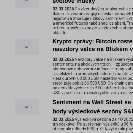
světové indexy
02.03.2026
Po víkendových událostech se gl
tlakem. Investoři reagují na eskalaci napětí
nejistotu a zhoršuje rizikový sentiment. Ev
a americké futures také značí oslabení. Trhy
režimu a snižují expozici v indexech a přes
oblastí.
Krypto zprávy: Bitcoin rost
navzdory válce na Blízkém 
02.03.2026
Navzdory válce na Blízkém výc
sentimentu na akciových trzích — způsob
obnovenými obavami z inflace — reagoval Bi
izraelských a amerických úderech na cíle v
klesl k úrovni 63 000 USD, následně však posí
stabilizuje poblíž 66 500 USD. On-chain data
na derivátových trzích BTC, přičemž likvidac
USD v pozicích. Trh však rychle znovu nale
Sentiment na Wall Street se 
body výsledkové sezóny S&
02.03.2026
Výsledková sezóna za 4Q 2025 n
trh očekával. Při zveřejnění výsledků u 96 %
překonalo odhady EPS a 73 % vykázalo pozit