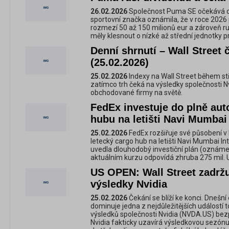
26.02.2026
Společnost Puma SE očekává d
sportovní značka oznámila, že v roce 2026 
rozmezí 50 až 150 milionů eur a zároveň ruš
měly klesnout o nízké až střední jednotky p
Denní shrnutí – Wall Street 
(25.02.2026)
25.02.2026
Indexy na Wall Street během stř
zatímco trh čeká na výsledky společnosti Nv
obchodované firmy na světě.
FedEx investuje do plně au
hubu na letišti Navi Mumbai
25.02.2026
FedEx rozšiřuje své působení v 
letecký cargo hub na letišti Navi Mumbai In
uvedla dlouhodobý investiční plán (oznámen
aktuálním kurzu odpovídá zhruba 275 mil. 
US OPEN: Wall Street zadrž
výsledky Nvidia
25.02.2026
Čekání se blíží ke konci. Dnešn
dominuje jedna z nejdůležitějších událostí t
výsledků společnosti Nvidia (NVDA.US) bez
Nvidia fakticky uzavírá výsledkovou sezón