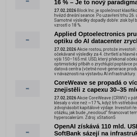
16 % – Je to nový paradigm
27.02.2026
Block Inc. je společnost klasifik
hvězd dnešní seance. Po uzavření trhu 26. ú
Samotné výsledky dopadly dobře: zisk byl 
vzrostl o 18 %.
Applied Optoelectronics pru
optiku do AI datacenter zryc
27.02.2026
Akcie rostou, protože investoři 
očekávané výsledky za 4. čtvrtletí a hlavně n
výši 150–165 mil. USD, který překonal očekáv
optimistický příběh o zrychlující poptávce p
datová centra (včetně nové generace produ
v návaznosti na výstavbu AI infrastruktury.
CoreWeave se propadá o více
znejistěli z capexu 30–35 m
27.02.2026
Akcie CoreWeave (CRWV) v pát
klesaly o více než ~17 %, když trh vstřebáva
zdvojnásobit kapitálové výdaje. Investoři ř
otázku, jak bude „neocloud“ financovat t
hyperscalerům. Zdroj: xStation5
OpenAI získává 110 mld. US
SoftBank sázejí na infrastruk