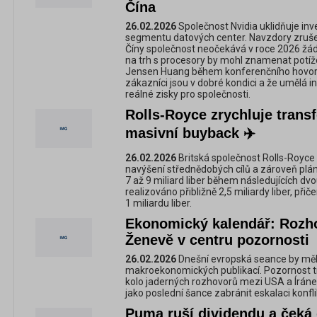
Čína
26.02.2026
Společnost Nvidia uklidňuje in
segmentu datových center. Navzdory zruš
Číny společnost neočekává v roce 2026 žádn
na trh s procesory by mohl znamenat potíže
Jensen Huang během konferenčního hovoru 
zákazníci jsou v dobré kondici a že umělá 
reálné zisky pro společnosti.
Rolls-Royce zrychluje trans
masivní buyback ✈️
26.02.2026
Britská společnost Rolls-Royce
navýšení střednědobých cílů a zároveň plá
7 až 9 miliard liber během následujících dvo
realizováno přibližně 2,5 miliardy liber, při
1 miliardu liber.
Ekonomický kalendář: Rozh
Ženevě v centru pozornosti
26.02.2026
Dnešní evropská seance by měl
makroekonomických publikací. Pozornost trh
kolo jaderných rozhovorů mezi USA a Íráne
jako poslední šance zabránit eskalaci konfli
Puma ruší dividendu a čeká d