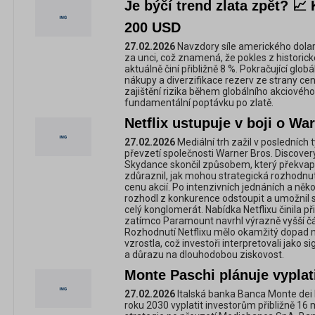
Je býčí trend zlata zpět? 📈
200 USD
27.02.2026
Navzdory síle amerického dolaru
za unci, což znamená, že pokles z histor
aktuálně činí přibližně 8 %. Pokračující globá
nákupy a diverzifikace rezerv ze strany cen
zajištění rizika během globálního akciového
fundamentální poptávku po zlatě.
Netflix ustupuje v boji o Wa
27.02.2026
Mediální trh zažil v posledních 
převzetí společnosti Warner Bros. Discove
Skydance skončil způsobem, který překvap
zdůraznil, jak mohou strategická rozhodnutí
cenu akcií. Po intenzivních jednáních a něko
rozhodl z konkurence odstoupit a umožnil 
celý konglomerát. Nabídka Netflixu činila při
zatímco Paramount navrhl výrazně vyšší čás
Rozhodnutí Netflixu mělo okamžitý dopad na
vzrostla, což investoři interpretovali jako 
a důrazu na dlouhodobou ziskovost.
Monte Paschi plánuje vyplati
27.02.2026
Italská banka Banca Monte dei 
roku 2030 vyplatit investorům přibližně 16 m