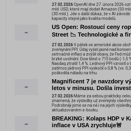
27.02.2026
OpenAI dne 27. února 2026 ozná
mld. USD, které mají dodat Amazon (50 mld.
(30 mld.). Jde o další důkaz, že v AI závo
kapacity stejně jako kvalita modelů.
US Open: Rostoucí ceny ropy
Street 📉 Technologické a fi
27.02.2026
V pátek se americké akcie obcho
zveřejnění PPI. Údaj vyšel jasně nad konsen
setrvačné inflaci a zvýšil obavy, že Fed mů
brzké uvolnění. Dow klesl o 715 bodů (-1,5 %
Nasdaq ztratil 1,4 %. Lednový PPI vzrostl o 
zatímco jádrový PPI vyskočil o 0,8 % (vs. 0,
poškodila náladu na trhu.
Magnificent 7 je navzdory 
letos v minusu. Došla inves
27.02.2026
Máme za sebou prakticky celou
znamená, že výsledky už zveřejnily všechny
Podrobněji jsme se na ně i na jejich výsledk
aktualizovaném e-booku.
BREAKING: Kolaps HDP v Ka
inflace v USA zrychluje🚨