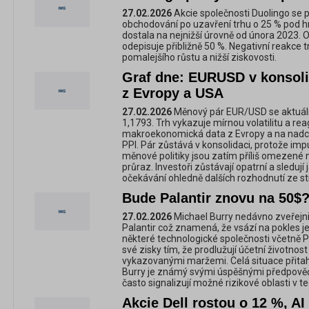
27.02.2026
Akcie společnosti Duolingo se p
obchodování po uzavření trhu o 25 % pod hr
dostala na nejnižší úrovně od února 2023. O
odepisuje přibližně 50 %. Negativní reakce 
pomalejšího růstu a nižší ziskovosti.
Graf dne: EURUSD v konsoli
z Evropy a USA
27.02.2026
Měnový pár EUR/USD se aktuál
1,1793. Trh vykazuje mírnou volatilitu a rea
makroekonomická data z Evropy a na nadch
PPI. Pár zůstává v konsolidaci, protože impu
měnové politiky jsou zatím příliš omezené 
průraz. Investoři zůstávají opatrní a sledují 
očekávání ohledně dalších rozhodnutí ze s
Bude Palantir znovu na 50$?
27.02.2026
Michael Burry nedávno zveřejnil
Palantir což znamená, že vsází na pokles je
některé technologické společnosti včetně P
své zisky tím, že prodlužují účetní životnos
vykazovanými maržemi. Celá situace přitah
Burry je známý svými úspěšnými předpověďm
často signalizují možné rizikové oblasti v 
Akcie Dell rostou o 12 %, A