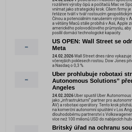
rozšíření výroby čipů a počítačů Mac ve Spo
vnímat jako strategický krok. Cílem firmy j
řetězce tváří v tvář rostoucím geopolitický
Čínou a potenciálním narušením výroby v A
a většiny Maců stále probíhá v Asii, Apple z
amerického polovodičového průmyslu, aby z
posílil domácí technologické kapacity.
US OPEN: Wall Street se od
Meta
24.02.2026
Wall Street dnes ráno vykazuje
včerejších poklesech rostou. Dow Jones při
a Nasdaq o 0,3 %.
Uber prohlubuje robotaxi str
Autonomous Solutions” pře
Angeles
24.02.2026
Uber spustil Uber Autonomous S
jako „infrastrukturní“ partner pro autonom
AV) a robotaxi operátory. Tento krok přicház
na komerční autonomní spuštění v Los Ange
dlouhodobému partnerství s Volkswagenem
více než 100 milionů USD do nabíjecích hubů 
Britský úřad na ochranu sou