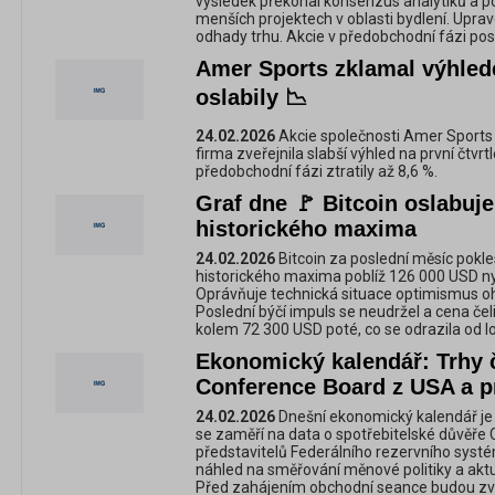
výsledek překonal konsenzus analytiků a po
menších projektech v oblasti bydlení. Uprav
odhady trhu. Akcie v předobchodní fázi posíli
Amer Sports zklamal výhled
oslabily 📉
24.02.2026
Akcie společnosti Amer Sports I
firma zveřejnila slabší výhled na první čtvrtl
předobchodní fázi ztratily až 8,6 %.
Graf dne 🚩 Bitcoin oslabuj
historického maxima
24.02.2026
Bitcoin za poslední měsíc pokle
historického maxima poblíž 126 000 USD nyn
Oprávňuje technická situace optimismus oh
Poslední býčí impuls se neudržel a cena čel
kolem 72 300 USD poté, co se odrazila od lo
Ekonomický kalendář: Trhy č
Conference Board z USA a p
24.02.2026
Dnešní ekonomický kalendář je r
se zaměří na data o spotřebitelské důvěře
představitelů Federálního rezervního syst
náhled na směřování měnové politiky a akt
Před zahájením obchodní seance budou zv