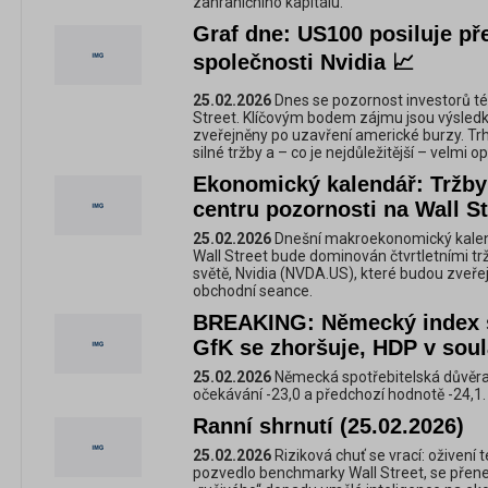
zahraničního kapitálu.
Graf dne: US100 posiluje př
společnosti Nvidia 📈
25.02.2026
Dnes se pozornost investorů t
Street. Klíčovým bodem zájmu jsou výsledky
zveřejněny po uzavření americké burzy. Trhy
silné tržby a – co je nejdůležitější – velmi
Ekonomický kalendář: Tržby 
centru pozornosti na Wall St
25.02.2026
Dnešní makroekonomický kalend
Wall Street bude dominován čtvrtletními tr
světě, Nvidia (NVDA.US), které budou zveř
obchodní seance.
BREAKING: Německý index s
GfK se zhoršuje, HDP v sou
25.02.2026
Německá spotřebitelská důvěra p
očekávání -23,0 a předchozí hodnotě -24,1.
Ranní shrnutí (25.02.2026)
25.02.2026
Riziková chuť se vrací: oživení 
pozvedlo benchmarky Wall Street, se přenes