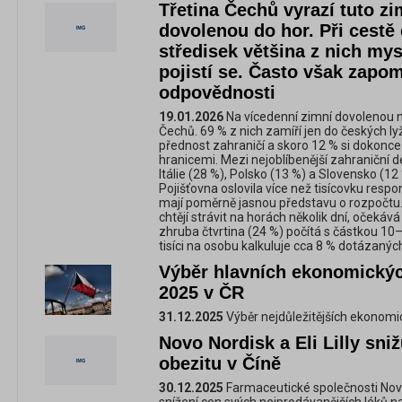
Třetina Čechů vyrazí tuto z
dovolenou do hor. Při cestě
středisek většina z nich mysl
pojistí se. Často však zapom
odpovědnosti
19.01.2026
Na vícedenní zimní dovolenou n
Čechů. 69 % z nich zamíří jen do českých ly
přednost zahraničí a skoro 12 % si dokonc
hranicemi. Mezi nejoblíbenější zahraniční d
Itálie (28 %), Polsko (13 %) a Slovensko (1
Pojišťovna oslovila více než tisícovku resp
mají poměrně jasnou představu o rozpočtu. 
chtějí strávit na horách několik dní, očekáv
zhruba čtvrtina (24 %) počítá s částkou 10–2
tisíci na osobu kalkuluje cca 8 % dotázanýc
Výběr hlavních ekonomickýc
2025 v ČR
31.12.2025
Výběr nejdůležitějších ekonomic
Novo Nordisk a Eli Lilly sniž
obezitu v Číně
30.12.2025
Farmaceutické společnosti Novo 