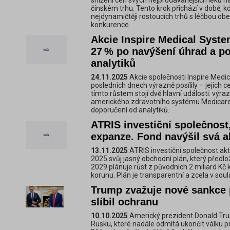
snížení cen svých nejprodávanějších léků 
čínském trhu. Tento krok přichází v době, k
nejdynamičtěji rostoucích trhů s léčbou obez
konkurence.
Akcie Inspire Medical Syste
27 % po navýšení úhrad a p
analytiků
24.11.2025
Akcie společnosti Inspire Medic
posledních dnech výrazně posílily – jejich c
tímto růstem stojí dvě hlavní události: výr
amerického zdravotního systému Medicare 
doporučení od analytiků.
ATRIS investiční společnost,
expanze. Fond navýšil svá a
13.11.2025
ATRIS investiční společnost akt
2025 svůj jasný obchodní plán, který předlož
2029 plánuje růst z původních 2 miliard Kč k
korunu. Plán je transparentní a zcela v sou
Trump zvažuje nové sankce 
slíbil ochranu
10.10.2025
Americký prezident Donald Tru
Rusku, které nadále odmítá ukončit válku pro