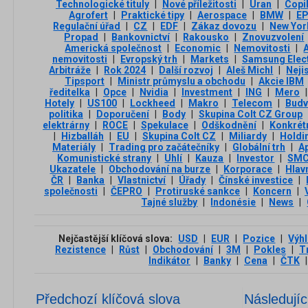
Technologické tituly
|
Nové příležitosti
|
Uran
|
Copi
Agrofert
|
Praktické tipy
|
Aerospace
|
BMW
|
E
Regulační úřad
|
CZ
|
EDF
|
Zákaz dovozu
|
New Yor
Propad
|
Bankovnictví
|
Rakousko
|
Znovuzvolení
Americká společnost
|
Economic
|
Nemovitosti
|
nemovitosti
|
Evropský trh
|
Markets
|
Samsung Elec
Arbitráže
|
Rok 2024
|
Další rozvoj
|
Aleš Michl
|
Neji
Tipsport
|
Ministr průmyslu a obchodu
|
Akcie IBM
ředitelka
|
Opce
|
Nvidia
|
Investment
|
ING
|
Mero
|
Hotely
|
US100
|
Lockheed
|
Makro
|
Telecom
|
Budv
politika
|
Doporučení
|
Body
|
Skupina Colt CZ Group
elektrárny
|
ROCE
|
Spekulace
|
Odškodnění
|
Konkrétn
|
Hizballáh
|
EU
|
Skupina Colt CZ
|
Miliardy
|
Holdi
Materiály
|
Trading pro začátečníky
|
Globální trh
|
Ap
Komunistické strany
|
Uhlí
|
Kauza
|
Investor
|
SMC
Ukazatele
|
Obchodování na burze
|
Korporace
|
Hlavn
ČR
|
Banka
|
Vlastnictví
|
Úřady
|
Čínské investice
|
společnosti
|
ČEPRO
|
Protiruské sankce
|
Koncern
|
Tajné služby
|
Indonésie
|
News
|
Nejčastější klíčová slova:
USD
|
EUR
|
Pozice
|
Výh
Rezistence
|
Růst
|
Obchodování
|
3М
|
Pokles
|
T
Indikátor
|
Banky
|
Cena
|
ČTK
|
Předchozí klíčová slova
Následujíc