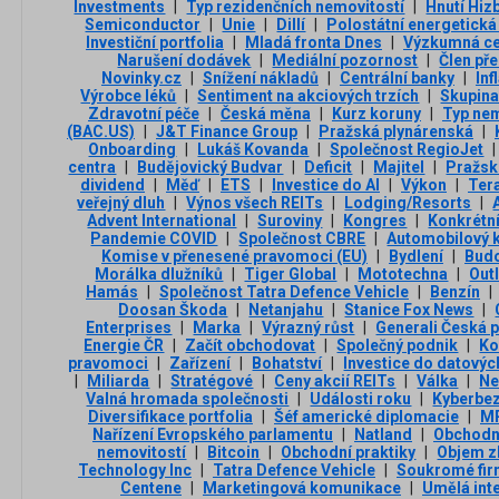
Investments
|
Typ rezidenčních nemovitostí
|
Hnutí Hiz
Semiconductor
|
Unie
|
Dillí
|
Polostátní energetická
Investiční portfolia
|
Mladá fronta Dnes
|
Výzkumná ce
Narušení dodávek
|
Mediální pozornost
|
Člen př
Novinky.cz
|
Snížení nákladů
|
Centrální banky
|
Inf
Výrobce léků
|
Sentiment na akciových trzích
|
Skupin
Zdravotní péče
|
Česká měna
|
Kurz koruny
|
Typ nem
(BAC.US)
|
J&T Finance Group
|
Pražská plynárenská
|
Onboarding
|
Lukáš Kovanda
|
Společnost RegioJet
|
centra
|
Budějovický Budvar
|
Deficit
|
Majitel
|
Pražsk
dividend
|
Měď
|
ETS
|
Investice do AI
|
Výkon
|
Ter
veřejný dluh
|
Výnos všech REITs
|
Lodging/Resorts
|
Advent International
|
Suroviny
|
Kongres
|
Konkrétní
Pandemie COVID
|
Společnost CBRE
|
Automobilový 
Komise v přenesené pravomoci (EU)
|
Bydlení
|
Bud
Morálka dlužníků
|
Tiger Global
|
Mototechna
|
Out
Hamás
|
Společnost Tatra Defence Vehicle
|
Benzín
|
Doosan Škoda
|
Netanjahu
|
Stanice Fox News
|
Enterprises
|
Marka
|
Výrazný růst
|
Generali Česká p
Energie ČR
|
Začít obchodovat
|
Společný podnik
|
Ko
pravomoci
|
Zařízení
|
Bohatství
|
Investice do datovýc
|
Miliarda
|
Stratégové
|
Ceny akcií REITs
|
Válka
|
Ne
Valná hromada společnosti
|
Události roku
|
Kyberbe
Diversifikace portfolia
|
Šéf americké diplomacie
|
M
Nařízení Evropského parlamentu
|
Natland
|
Obchodní
nemovitostí
|
Bitcoin
|
Obchodní praktiky
|
Objem zl
Technology Inc
|
Tatra Defence Vehicle
|
Soukromé fir
Centene
|
Marketingová komunikace
|
Umělá int