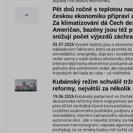
dopady i na českou ekonomiku.
Pět dnů ročně s teplotou na
českou ekonomiku připraví a
Za klimatizování dá Čech d
Američan, bazény jsou též 
snižují počet výjezdů záchr
03.07.2026
Vysoké teploty jsou z ekonomi
nákladovým faktorem, který se promítá do p
zemědělství, energetiky, dopravy i sociálních
veder sama o sobě českou ekonomiku ztlumí. 
intenzivnější horka ekonomice postupně uk
jednoho dne extrémních veder, ale nanpádně
tropických dní řada do roka – už měřitelně.
Kubánský režim schválil tr
reformy, největší za několik 
19.06.2026
Kubánský parlament ve čtvrtek 
ekonomické reformy, které mají pomoci zemi 
přes 60 let centrálně řízené komunistickou
rozšíření soukromého podnikání, podporu z
zemědělství, otevření zahraničního obchodu
autonomii obcí. Jde o největší změny za něk
stanoven harmonogram, napsala agentura 
pochybují, že se změny budou mít rychlý úč