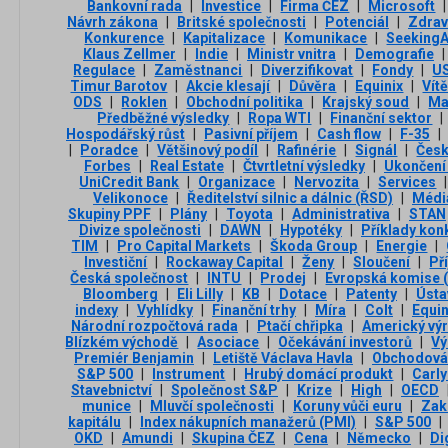
Bankovní rada
|
Investice
|
Firma ČEZ
|
Microsoft
|
Návrh zákona
|
Britské společnosti
|
Potenciál
|
Zdrav
Konkurence
|
Kapitalizace
|
Komunikace
|
SeekingA
Klaus Zellmer
|
Indie
|
Ministr vnitra
|
Demografie
|
Regulace
|
Zaměstnanci
|
Diverzifikovat
|
Fondy
|
US
Timur Barotov
|
Akcie klesají
|
Důvěra
|
Equinix
|
Vít
ODS
|
Roklen
|
Obchodní politika
|
Krajský soud
|
Ma
Předběžné výsledky
|
Ropa WTI
|
Finanční sektor
|
Hospodářský růst
|
Pasivní příjem
|
Cash flow
|
F-35
|
|
Poradce
|
Většinový podíl
|
Rafinérie
|
Signál
|
Česk
Forbes
|
Real Estate
|
Čtvrtletní výsledky
|
Ukončení 
UniCredit Bank
|
Organizace
|
Nervozita
|
Services
|
Velikonoce
|
Ředitelství silnic a dálnic (ŘSD)
|
Médi
Skupiny PPF
|
Plány
|
Toyota
|
Administrativa
|
STAN
Divize společnosti
|
DAWN
|
Hypotéky
|
Příklady kon
TIM
|
Pro Capital Markets
|
Škoda Group
|
Energie
|
Investiční
|
Rockaway Capital
|
Ženy
|
Sloučení
|
Př
Česká společnost
|
INTU
|
Prodej
|
Evropská komise 
Bloomberg
|
Eli Lilly
|
KB
|
Dotace
|
Patenty
|
Ústa
indexy
|
Vyhlídky
|
Finanční trhy
|
Míra
|
Colt
|
Equi
Národní rozpočtová rada
|
Ptačí chřipka
|
Americký vý
Blízkém východě
|
Asociace
|
Očekávání investorů
|
Vý
Premiér Benjamin
|
Letiště Václava Havla
|
Obchodován
S&P 500
|
Instrument
|
Hrubý domácí produkt
|
Carly
Stavebnictví
|
Společnost S&P
|
Krize
|
High
|
OECD
munice
|
Mluvčí společnosti
|
Koruny vůči euru
|
Zak
kapitálu
|
Index nákupních manažerů (PMI)
|
S&P 500
|
OKD
|
Amundi
|
Skupina ČEZ
|
Cena
|
Německo
|
Di