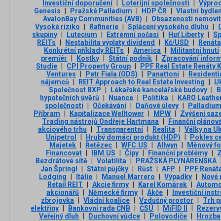
Investiční doporučení
|
Loterijní společnosti
|
Výpro
Genesis
|
Pražské Palladium
|
HDP ČR
|
Vlastní bydle
AvalonBay Communities (AVB)
|
Obsazenosti nemovit
Vysoké riziko
|
Rafinerie
|
Splácení vysokého dluhu
|
skupiny
|
Lutecium
|
Extrémní počasí
|
Huť Liberty
|
Sp
REITs
|
Nestabilita výplaty dividend
|
Kč/USD
|
Renáta
Konkrétní příklady REITs
|
America
|
Militantní hnutí
premiér
|
Kostky
|
Státní podnik
|
Zpracování infor
Studie
|
CPI Property Group
|
PPF Real Estate Renáty 
Ventures
|
Petr Fiala (ODS)
|
Panattoni
|
Residenti
nájemců
|
REIT Approach to Real Estate Investing
|
U
Společnost BXP
|
Lékařské kancelářské budovy
|
B
hypotečních úvěrů
|
Nuance
|
Politika
|
KARO Leathe
společnosti
|
Očekávání
|
Daňové úlevy
|
Palladiu
Příbram
|
Kapitalizace Welltower
|
MPW
|
Zvýšení saz
Trading nástrojů Ondřeje Hartmana
|
Finanční plánov
akciového trhu
|
Transparentní
|
Realita
|
Války na Uk
Unipetrol
|
Hrubý domácí produkt (HDP)
|
Pokles c
Majetek
|
Řetězec
|
WFC.US
|
Allwyn
|
Měnový f
Financovat
|
IBM.US
|
Čipy
|
Finanční problémy
|
Z
Bezdrátové sítě
|
Volatilita
|
PRAŽSKÁ PLYNÁRENSKÁ
Jan Špringl
|
Státní půjčky
|
Růst
|
AFP
|
PPF Renáta
Lodging
|
Itálie
|
Manuel Marrero
|
Výpadky
|
Nové 
Retail REIT
|
Akcie firmy
|
Karel Komárek
|
Automo
akcionářů
|
Německé firmy
|
Akče
|
Investiční ins
zbrojovka
|
Vládní koalice
|
Vzdušný prostor
|
Trh p
elektřiny
|
Bankovní rada ČNB
|
ČSÚ
|
MiFID II
|
Rezerv
Veřejný dluh
|
Duchovní vůdce
|
Polovodiče
|
Hrozba