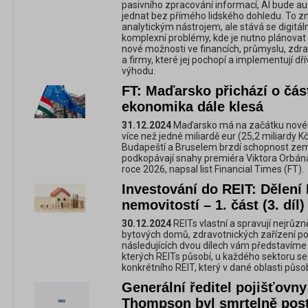
pasivního zpracování informací, AI bude a
jednat bez přímého lidského dohledu. To z
analytickým nástrojem, ale stává se digit
komplexní problémy, kde je nutno plánovat
nové možnosti ve financích, průmyslu, zdra
a firmy, které jej pochopí a implementují dř
výhodu.
FT: Maďarsko přichází o čás
ekonomika dále klesá
31.12.2024
Maďarsko má na začátku nového 
více než jedné miliardě eur (25,2 miliardy 
Budapeští a Bruselem brzdí schopnost zem
podkopávají snahy premiéra Viktora Orbán
roce 2026, napsal list Financial Times (FT).
Investování do REIT: Dělení
nemovitostí – 1. část (3. díl)
30.12.2024
REITs vlastní a spravují nejrůzně
bytových domů, zdravotnických zařízení po h
následujících dvou dílech vám představíme
kterých REITs působí, u každého sektoru se
konkrétního REIT, který v dané oblasti působ
Generální ředitel pojišťovn
Thompson byl smrtelně post