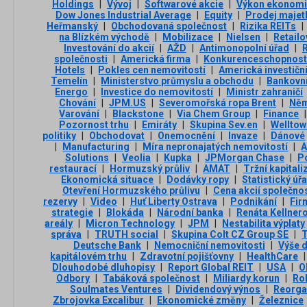
Holdings
|
Vývoj
|
Softwarové akcie
|
Výkon ekonomi
Dow Jones Industrial Average
|
Equity
|
Prodej majet
Heřmanský
|
Obchodovaná společnost
|
Rizika REITs
|
na Blízkém východě
|
Mobilizace
|
Nielsen
|
Retailo
Investování do akcií
|
AŽD
|
Antimonopolní úřad
|
společnosti
|
Americká firma
|
Konkurenceschopnost
Hotels
|
Pokles cen nemovitostí
|
Americká investičn
Temelín
|
Ministerstvo průmyslu a obchodu
|
Bankovní
Energo
|
Investice do nemovitostí
|
Ministr zahraničí
Chování
|
JPM.US
|
Severomořská ropa Brent
|
Něm
Varování
|
Blackstone
|
Via Chem Group
|
Finance
|
Pozornost trhu
|
Emiráty
|
Skupina Sev.en
|
Welltow
politiky
|
Obchodovat
|
Onemocnění
|
Invaze
|
Dánové
|
Manufacturing
|
Míra nepronajatých nemovitostí
|
A
Solutions
|
Veolia
|
Kupka
|
JPMorgan Chase
|
Po
restaurací
|
Hormuzský průliv
|
AMAT
|
Tržní kapital
Ekonomická situace
|
Dodávky ropy
|
Statistický úř
Otevření Hormuzského průlivu
|
Cena akcií společno
rezervy
|
Video
|
Huť Liberty Ostrava
|
Podnikání
|
Fir
strategie
|
Blokáda
|
Národní banka
|
Renáta Kellner
areály
|
Micron Technology
|
JPM
|
Nestabilita výplaty
správa
|
TRUTH social
|
Skupina Colt CZ Group SE
|
T
Deutsche Bank
|
Nemocniční nemovitosti
|
Výše 
kapitálovém trhu
|
Zdravotní pojišťovny
|
HealthCare
|
Dlouhodobé dluhopisy
|
Report Global REIT
|
USA
|
O
Odbory
|
Tabáková společnost
|
Miliardy korun
|
Ro
Soulmates Ventures
|
Dividendový výnos
|
Reorga
Zbrojovka Excalibur
|
Ekonomické změny
|
Železnice