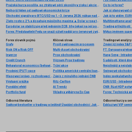
Pražská burza posílila, po ztrátové sérii skončily v zisku i akcie ČEZ
Co to je forex?
Nejhorší týden od světové ekonomické krize
Jak si stanovovat cí
Obchodní signály pro BTC/USD na 1.–3. června 2026: nákup nad 70 800 USD (odraz – 3/8 Murray)
Jak já to vidím: EU
Zlato roste o 2 % a dosahuje měsíčního maxima 🔼 Dolar a ropa táhnou kovy vzhůru
Multitimeframe ana
Eurodolar se stabilizuje před jednáním ECB, trhy čekají na její postoj k dluhopisům
Trading příležitost
Forex: Představitelé Fedu se snaží oživit naději pro červnové zvýšení sazeb
Mýtus jménem super
Forex slovník pojmů
Klíčová slova
Tradingové analýzy 
Grafy
Projít ověřovacím procesem
Změní již index S&P 
Risk ON a Risk OFF
Multi-Asset obchodování
Inverze
Prop obchodování
Hang Seng - Intrade
Credit Crunch
Význam Prop tradingu
5 událostí, které dn
Behavioral economics (behaviorální ekonomie)
Tržní akce
Nejsilnější a nejsla
Prodejní (PUT) opce
Politika americké centrální banky
Swingové obchodová
Hlasovací právo, rozhodovací právo
Zápis z minulého jednání ČNB
Index spekulativníh
Výstupní srážka
Ritz-Carlton
EUR/USD - Intradenn
Pondělní efekt
AI Trendz
ČNB: Růst HDP potv
Portfolio fund
Vklady a výběry na Ex-Cap
Forex: Technická a
Odborná literatura
Odborné kurzy a se
Světový bestseller o tradingu v češtině! Úspěšní obchodníci: Jak běžní lidé porážejí Wall Street v jeho vlastní hře
Exkluzivní VIP semi