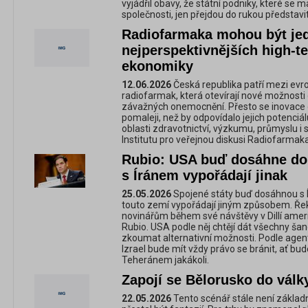
vyjádřil obavy, že státní podniky, které se 
společnosti, jen přejdou do rukou představ
Radiofarmaka mohou být je
nejperspektivnějších high-t
ekonomiky
12.06.2026
Česká republika patří mezi evrop
radiofarmak, která otevírají nové možnosti 
závažných onemocnění. Přesto se inovace d
pomaleji, než by odpovídalo jejich potenciál
oblasti zdravotnictví, výzkumu, průmyslu i 
Institutu pro veřejnou diskusi Radiofarmak
Rubio: USA buď dosáhne do
s Íránem vypořádají jinak
25.05.2026
Spojené státy buď dosáhnou s 
touto zemí vypořádají jiným způsobem. Řek
novinářům během své návštěvy v Dillí ameri
Rubio. USA podle něj chtějí dát všechny ša
zkoumat alternativní možnosti. Podle agen
Izrael bude mít vždy právo se bránit, ať 
Teheránem jakákoli.
Zapojí se Bělorusko do válk
22.05.2026
Tento scénář stále není základ