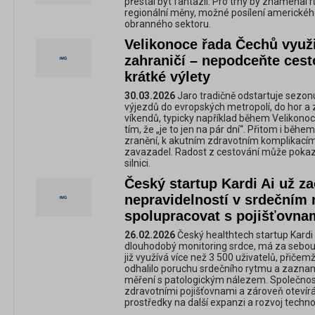
přestal být fantazií. Pro trhy by znamenal rů
regionální měny, možné posílení amerického
obranného sektoru.
Velikonoce řada Čechů využi
zahraničí – nepodceňte cesto
krátké výlety
30.03.2026
Jaro tradičně odstartuje sezon
výjezdů do evropských metropolí, do hor a 
víkendů, typicky například během Velikonoc, 
tím, že „je to jen na pár dní“. Přitom i běhe
zranění, k akutním zdravotním komplikacím 
zavazadel. Radost z cestování může pokazi
silnici.
Český startup Kardi Ai už zac
nepravidelností v srdečním 
spolupracovat s pojišťovna
26.02.2026
Český healthtech startup Kardi Ai
dlouhodobý monitoring srdce, má za sebou 
již využívá více než 3 500 uživatelů, přičemž
odhalilo poruchu srdečního rytmu a zaznam
měření s patologickým nálezem. Společnost
zdravotními pojišťovnami a zároveň otevírá 
prostředky na další expanzi a rozvoj techno