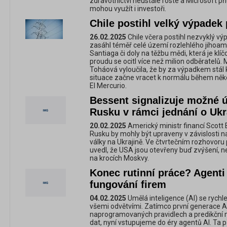
zdravotnictví neustále roste a Microsoft př
mohou využít i investoři.
Chile postihl velký výpadek
26.02.2025
Chile včera postihl nezvyklý vý
zasáhl téměř celé území rozlehlého jihoam
Santiaga či doly na těžbu mědi, která je kl
proudu se ocitl více než milion odběratelů. 
Toháová vyloučila, že by za výpadkem stál k
situace začne vracet k normálu během někol
El Mercurio.
Bessent signalizuje možné ú
Rusku v rámci jednání o Ukr
20.02.2025
Americký ministr financí Scott 
Rusku by mohly být upraveny v závislosti n
války na Ukrajině. Ve čtvrtečním rozhovoru
uvedl, že USA jsou otevřeny buď zvýšení, ne
na krocích Moskvy.
Konec rutinní práce? Agenti
fungování firem
04.02.2025
Umělá inteligence (AI) se rychle v
všemi odvětvími. Zatímco první generace A
naprogramovaných pravidlech a predikční m
dat, nyní vstupujeme do éry agentů AI. Ta 