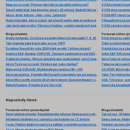
Káva na rozcestí. Přinese rekordní úroda další pokles cen?
V USA průměrný hod
Stvořil elitní klub, kde Ameriku obral o 65 miliard. Madoff řídil největší Ponzi dějin
V USA míra nezaměs
Akcie, dolar, bitcoin, zlato, ropa: Začíná to!
V USA NFP report z
Historická data, kde je získat, jak připojit svého data providera do MultiCharts a proč je budeme potřebovat? (4. díl)
V Kanadě míra neza
Jak obchodují profíci: Fibonacci trading - systém úspěšných traderů
V USA zásoby zemní
Blogy uživatelů
Forexové online zp
Krypto šeptanda: Co přinesl poslední týden v kryptosvětě (7. 8. 2026)
Dolar klesá po zveře
Tato legenda čeká krach jako v roce 1987!
Zlato posiluje téměř 
Dosáhne SpaceX do roku 2030 tržeb ve výši 1 bilionu dolarů?
Pražská burza v záv
Analýza DAX, Nasdaq, EUR/USD: Zlepšený sentiment poslal DAX na nová maxima
Index S&P 500 mírně 
Praktické okénko: Bitcoin aktuálně jako spekulativní, nikoli investiční aktivum
Akcie Tesly na rozcestí: Výrobce aut, nebo startup?
Měnový pár EUR/AUD: Multitimeframe analýza (W1–H4)
US OPEN: Mírný odra
Akciová analýza: Výsledky McDonald’s nepotěšily, ale ani neurazily. Jakou vizi společnost prezentovala?
Akcie Microsoftu zlomily 26 let starý rekord. Důvod překvapil i samotné investory
RebelsFunding: Príležitosť pre Vás je tu!
Americká nezaměstn
Naposledy čtené:
Forexové online zpravodajství
Blogy uživatelů
Ranní videokomentář: Republikánská reforma Obamacare v ohrožení, dolar reaguje dalším oslabením
Tak šel čas: 18 týde
Intradenní strategie pro začínající obchodníky na 12. března
Demo účet vs. Reáln
Forex: Páteční detaily prognózy a setkání s analytiky potvrzují politiku “opatrnosti”
Fintokei spojuje s
Akcie: Úterní obchodování na Wall Street
FED může dostat kor