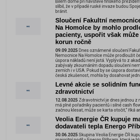
Bílém domě při návštěvě finského prezide
slíbil, že v případě ruské invaze budou Spo
bránit.
Sloučení Fakultní nemocnic
Na Homolce by mohlo prodlo
pacienty, uspořit však může
korun ročně
09.09.2025
Dnes oznámené sloučení Fakul
Nemocnice Na Homolce může prodloužit čeka
úspora nákladů není jistá. Vyplývá to z aka
zabývaly zkoumáním dopadu sloučení nem
zemích i v USA. Pokud by se úspora dostavi
česká zkušenost, mohla by dosahovat jedné
Levné akcie se solidním fu
zdravotnictví
12.08.2025
Zdravotnictví je dnes jednou z n
má plné pořadníky pacientů i silné cash flow
začnou klesat, může se karta otočit,“ říká 
Veolia Energie ČR kupuje maj
dodavateli tepla Energo Pří
30.06.2025
Skupina Veolia Energie ČR kupuj
majoritní podíl v Energo Příbram, která je 