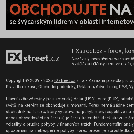
FXstreet.cz - forex, ko
Nezávislý investiční server zaměř
Vzdělávací články, cenové grafy,
Copyright © 2009 - 2026
FXstreet.cz
s.r.o. - Závazná pravidla pro p
Pravidla diskuse
,
Obchodní podmínky
,
Reklama/Advertising
,
RSS
,
Vý
Hlavní světové měny jsou americký dolar (USD), euro (EUR), britská 
světě, na kterém se obchoduje s měnami. Forex nemá žádné centrál
obchodník na forexu, který vydělává na pohyb měn, respektive na v
neboli obchodování na forexu) je forex kalendář, který ukazuje č
volatility a prudké pohyby v finančních trzích. Fundamentální ana
upozornění na nebezpečné pohyby. Forex broker je zprostředkov