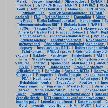
Merck
|
Cestovní kancelář
|
Office budovy
|
Kč/EUR
|
investice
|
J&T ARCH INVESTMENTS
|
ÚJV ŘEŽ
|
Obch
Fedu
|
Dow Jones Industrial
|
Manažeři
|
PPF Group
|
Příklady REITs
|
VanEck Semiconductor ETF (SMH)
|
akcionář
|
EUR
|
Veřejné finance
|
Escondida
|
Mince
v Praze
|
Riziko kolísání cen akcií
|
Konsorcium
|
E
Telecommunications REIT
|
Blokáda Íránu
|
NAREIT
|
(CSG)
|
Skupina Colt
|
ICC
|
Aktiva
|
Akciové společ
Americký trh s REITs
|
Pravděpodobnost
|
Martin Kup
Pohled na akcie
|
Bidenova administrativa
|
Výsledky
Student Agency
|
Těžební společnost
|
Nové sankce 
měnový fond
|
Obchodování s emisními povolenkami
|
dopravy
|
Investování do REITs
|
Režim zdanění divid
Tržní kontext
|
Příklad z praxe
|
Roční průměrný div
skupina
|
Náklady
|
Pandemie
|
Timberlands
|
AMT
|
firmy
|
Stabilita nájemních smluv
|
Průmyslová produ
Ventures
|
Stačilo!
|
Společnost TotalEnergies
|
Americ
GS.US
|
Výkyvy
|
Home Credit
|
Stabilní dividendy
|
ČNB Aleš Michl
|
Poptávka
|
Speciální REITs
|
Honeywe
Citigroup
|
Prosperity
|
Veolia Energie
|
Kapitalizace 
FDA
|
Healthcare
|
Akciové trhy
|
Řešení sporů
|
P
Rehabilitační centra
|
Škoda Auto
|
Pojišťovna
|
Ene
Pensylvánie
|
Snížení emisí
|
Majetek fondu
|
Americk
Street
|
Prodeje nemovitostí
|
SPM
|
Lockheed Mart
Tower
|
Podnikatel
|
Íránský duchovní vůdce
|
Data ce
Výše dividendy
|
REITs specializované na datová centra
finanční páky
|
Letecké společnosti
|
Data v bezpečí
|
C
Gold
|
Investičního portfolio
|
NIM
|
MUST
|
Nationa