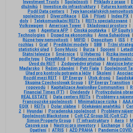
Investment Trusts
|
Společnosti
|
Příklady z praxe
|
dlužníků
|
Investice do infrastruktury
|
Futures kontrak
Podíl Data centers
|
Typy kancelářských nemovitost
společnost
|
Diverzifikace
|
EIA
|
Přijetí
|
Index PX
|
doly
|
Telekomunikační REITs
|
REITs specializované
|
Volkswagen
|
American Tower
|
Skladovací prostory
|
cen
|
Agentura AFP
|
Čínská poptávka
|
EP Equity 
Technologies
|
Dopad na ekonomiku
|
Anna Šuhajdová
Různé typy nemovitostí
|
MIFID
|
Depozitum
|
ISS
|
rozhlas
|
Graf
|
Predikční modely
|
SBB
|
Tržní straté
statistický úřad
|
Sony Music
|
Burza
|
Spojení
|
Letad
Státní televize
|
Směrnice
|
U Hybernů
|
Rizika invest
podle typu
|
DeepMind
|
Platební morálka
|
Regionální
Úvod do REIT
|
Zodpovědný přístup
|
Akvizice byt
Maďarsko
|
Režim zdanění
|
Petr Fiala
|
Společnost Ta
Úřad pro kontrolu potravin a léčiv
|
Školení
|
Asociac
Rozdíl mezi REIT
|
EP Energy
|
Útok dronů
|
Saúdská
Skupina Czechoslovak Group
|
EP Energy Transition
ropovodů
|
Kapitalizace AvalonBay Communities
|
R
Financial Times (FT)
|
Dividendy
|
Protivzdušná obra
REAL ESTATE
|
Data centers REITs
|
Problémy s nájem
Francouzské společnosti
|
Minimalizace rizika
|
AAA 
EQIX
|
REITs
|
Dolar slábne
|
Očekávání analytiků
|
Cen
2
|
Hyundai
|
Poradenská společnost
|
Problémy náje
Společnosti Blackstone
|
Colt CZ Group SE (Colt CZ)
|
Simon Property Group
|
IT infrastruktury
|
Aero
|
M
Časová osa
|
Nástroj pro investory
|
Exchange
|
GE 
Opatření
|
ATRIS
|
AŽD PRAHA
|
Pandemie COVID