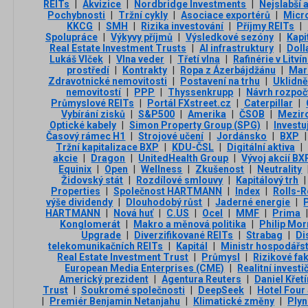
REITs
|
Akvizice
|
Nordbridge Investments
|
Nejslabší 
Pochybnosti
|
Tržní cykly
|
Asociace exportérů
|
Micr
KKCG
|
SMH
|
Rizika investování
|
Příjmy REITs
|
Spolupráce
|
Výkyvy příjmů
|
Výsledkové sezóny
|
Kapi
Real Estate Investment Trusts
|
AI infrastruktury
|
Doll
Lukáš Vlček
|
Vlna veder
|
Třetí vlna
|
Rafinérie v Litví
prostředí
|
Kontrakty
|
Ropa z Ázerbájdžánu
|
Mar
Zdravotnické nemovitosti
|
Postavení na trhu
|
Uklidně
nemovitostí
|
PPP
|
Thyssenkrupp
|
Návrh rozpoč
Průmyslové REITs
|
Portál FXstreet.cz
|
Caterpillar
|
Vybírání zisků
|
S&P500
|
Amerika
|
ČSOB
|
Meziro
Optické kabely
|
Simon Property Group (SPG)
|
Invest
Časový rámec H1
|
Strojové učení
|
Jordánsko
|
BXP
|
Tržní kapitalizace BXP
|
KDU-ČSL
|
Digitální aktiva
|
akcie
|
Dragon
|
UnitedHealth Group
|
Vývoj akcií BX
Equinix
|
Open
|
Wellness
|
Zkušenost
|
Neutrality
Židovský stát
|
Rozdílové smlouvy
|
Kapitálový trh
|
Properties
|
Společnost HARTMANN
|
Index
|
Rolls-
výše dividendy
|
Dlouhodobý růst
|
Jaderné energie
|
HARTMANN
|
Nová huť
|
C.US
|
Ocel
|
MMF
|
Prima
Konglomerát
|
Makro a měnová politika
|
Philip Mor
Upgrade
|
Diverzifikované REITs
|
Strabag
|
Di
telekomunikačních REITs
|
Kapitál
|
Ministr hospodářst
Real Estate Investment Trust
|
Průmysl
|
Rizikové fa
European Media Enterprises (CME)
|
Realitní investi
Americký prezident
|
Agentura Reuters
|
Daniel Křet
Trust
|
Soukromé společnosti
|
DeepSeek
|
Hotel Four
|
Premiér Benjamin Netanjahu
|
Klimatické změny
|
Plyn