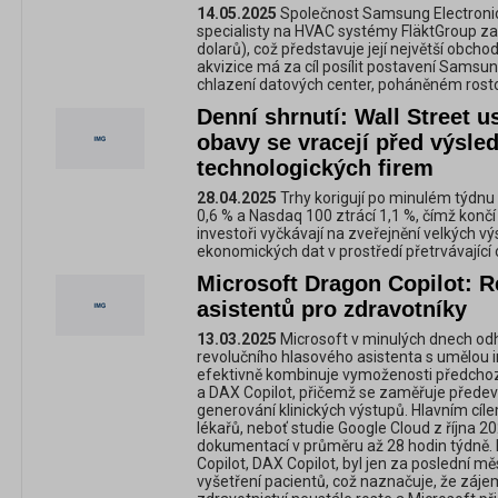
14.05.2025
Společnost Samsung Electronic
specialisty na HVAC systémy FläktGroup za 1
dolarů), což představuje její největší obcho
akvizice má za cíl posílit postavení Samsu
chlazení datových center, poháněném rosto
Denní shrnutí: Wall Street 
obavy se vracejí před výsle
technologických firem
28.04.2025
Trhy korigují po minulém týdnu
0,6 % a Nasdaq 100 ztrácí 1,1 %, čímž končí 
investoři vyčkávají na zveřejnění velkých v
ekonomických dat v prostředí přetrvávající 
Microsoft Dragon Copilot: R
asistentů pro zdravotníky
13.03.2025
Microsoft v minulých dnech odhal
revolučního hlasového asistenta s umělou i
efektivně kombinuje vymoženosti předcho
a DAX Copilot, přičemž se zaměřuje před
generování klinických výstupů. Hlavním cílem
lékařů, neboť studie Google Cloud z října 20
dokumentací v průměru až 28 hodin týdně
Copilot, DAX Copilot, byl jen za poslední mě
vyšetření pacientů, což naznačuje, že zájem