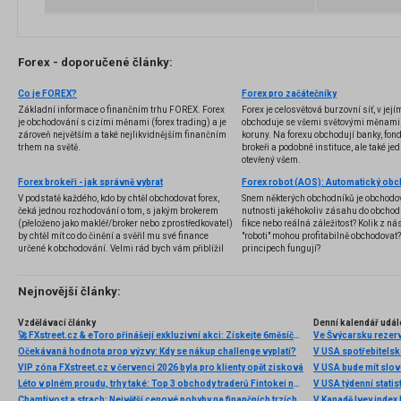
Forex - doporučené články:
Co je FOREX?
Forex pro začátečníky
Základní informace o finančním trhu FOREX. Forex
Forex je celosvětová burzovní síť, v jej
je obchodování s cizími měnami (forex trading) a je
obchoduje se všemi světovými měnami,
zároveň největším a také nejlikvidnějším finančním
koruny. Na forexu obchodují banky, fondy
trhem na světě.
brokeři a podobné instituce, ale také jedn
otevřený všem.
Forex brokeři - jak správně vybrat
V podstatě každého, kdo by chtěl obchodovat forex,
Snem některých obchodníků je obchodo
čeká jednou rozhodování o tom, s jakým brokerem
nutnosti jakéhokoliv zásahu do obchod
(přeloženo jako makléř/broker nebo zprostředkovatel)
fikce nebo reálná záležitost? Kolik z nás
by chtěl mít co do činění a svěřil mu své finance
"roboti" mohou profitabilně obchodovat
určené k obchodování. Velmi rád bych vám přiblížil
principech fungují?
problematiku výběru brokera, rozdíl mezi
jednotlivými typy brokerů a v neposlední řadě uvedu
několik příkladů nejznámějších z nich.
Nejnovější články:
Vzdělávací články
Denní kalendář udál
🚀 FXstreet.cz & eToro přinášejí exkluzivní akci: Získejte 6měsíční členství ve VIP zóně ZDARMA
Ve Švýcarsku rezer
Očekávaná hodnota prop výzvy: Kdy se nákup challenge vyplatí?
V USA spotřebitelsk
VIP zóna FXstreet.cz v červenci 2026 byla pro klienty opět zisková
V USA bude mít slo
Léto v plném proudu, trhy také: Top 3 obchody traderů Fintokei na indexech a zlatě
V USA týdenní statist
Chamtivost a strach: Největší cenové pohyby na finančních trzích (červenec 2026)
V Kanadě Ivey index