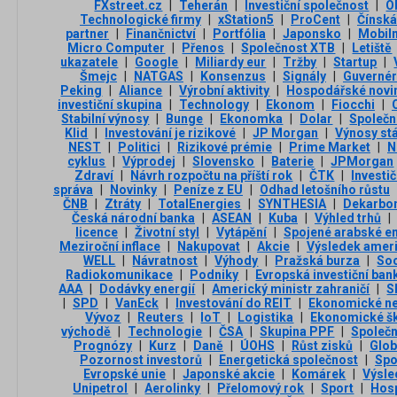
FXstreet.cz
|
Teherán
|
Investiční společnost
|
O
Technologické firmy
|
xStation5
|
ProCent
|
Čínská
partner
|
Finančnictví
|
Portfólia
|
Japonsko
|
Mobiln
Micro Computer
|
Přenos
|
Společnost XTB
|
Letiště
ukazatele
|
Google
|
Miliardy eur
|
Tržby
|
Startup
|
Šmejc
|
NATGAS
|
Konsenzus
|
Signály
|
Guvernér
Peking
|
Aliance
|
Výrobní aktivity
|
Hospodářské novi
investiční skupina
|
Technology
|
Ekonom
|
Fiocchi
|
Stabilní výnosy
|
Bunge
|
Ekonomka
|
Dolar
|
Společn
Klid
|
Investování je rizikové
|
JP Morgan
|
Výnosy st
NEST
|
Politici
|
Rizikové prémie
|
Prime Market
|
N
cyklus
|
Výprodej
|
Slovensko
|
Baterie
|
JPMorgan
Zdraví
|
Návrh rozpočtu na příští rok
|
ČTK
|
Investi
správa
|
Novinky
|
Peníze z EU
|
Odhad letošního růstu
ČNB
|
Ztráty
|
TotalEnergies
|
SYNTHESIA
|
Dekarbo
Česká národní banka
|
ASEAN
|
Kuba
|
Výhled trhů
|
licence
|
Životní styl
|
Vytápění
|
Spojené arabské e
Meziroční inflace
|
Nakupovat
|
Akcie
|
Výsledek ameri
WELL
|
Návratnost
|
Výhody
|
Pražská burza
|
Soc
Radiokomunikace
|
Podniky
|
Evropská investiční ban
AAA
|
Dodávky energií
|
Americký ministr zahraničí
|
S
|
SPD
|
VanEck
|
Investování do REIT
|
Ekonomické ne
Vývoz
|
Reuters
|
IoT
|
Logistika
|
Ekonomické š
východě
|
Technologie
|
ČSA
|
Skupina PPF
|
Společn
Prognózy
|
Kurz
|
Daně
|
ÚOHS
|
Růst zisků
|
Glob
Pozornost investorů
|
Energetická společnost
|
Spo
Evropské unie
|
Japonské akcie
|
Komárek
|
Výsle
Unipetrol
|
Aerolinky
|
Přelomový rok
|
Sport
|
Hos