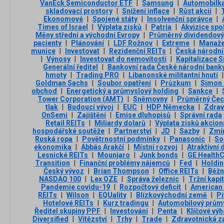
VanEck Semiconductor ETF
|
Samsung
|
Automobilk
skladovací prostory
|
Snížení inflace
|
Růst akcií
|
Ekonomové
|
Spojené státy
|
Insolvenční správce
|
Times of Israel
|
Výplata zisků
|
Patria
|
Akvizice spo
Měny střední a východní Evropy
|
Průměrný dividendový
pacienty
|
Plánování
|
LDF Rožnov
|
Extreme
|
Manaže
munice
|
Investovat
|
Rezidenční REITs
|
Česká národní
|
Výnosy
|
Investovat do nemovitostí
|
Kapitalizace 
Generální ředitel
|
Bankovní rada České národní bank
hmoty
|
Trading PRO
|
Libanonské militantní hnutí
|
Goldman Sachs
|
Soubor opatření
|
Průzkum
|
Simon 
obchod
|
Energetický a průmyslový holding
|
Sankce
|
Tower Corporation (AMT)
|
Sněmovny
|
Průměrný Če
tlak
|
Budoucí vývoj
|
EUC
|
HDP Německa
|
Zdrav
OnSemi
|
Zajištění
|
Emise dluhopisů
|
Správní rada
Retail REITs
|
Miliardy dolarů
|
Výplata zisků akcio
hospodářské soutěže
|
Partnerství
|
JD
|
Sazby
|
Zmír
Ruská ropa
|
Povětrnostní podmínky
|
Panasonic
|
So
ekonomika
|
Abbás Arakčí
|
Místní rozvoj
|
Atraktivní
Lesnické REITs
|
Mounjaro
|
Junk bonds
|
GE Health
Transition
|
Finanční problémy nájemců
|
Fed
|
Holdi
Český vývoz
|
Brian Thompson
|
Office REITs
|
Běžn
NASDAQ 100
|
Lex OZE
|
Správa železnic
|
Tržní kapi
Pandemie covidu-19
|
Rozpočtový deficit
|
American
REITs
|
Wilson
|
EQUality
|
Blízkovýchodní země
|
Pi
Hotelové REITs
|
Kurz tradingu
|
Automobilový prům
Ředitel skupiny PPF
|
Investování
|
Penta
|
Klíčové vý
Diversified
|
Vítězství
|
Trhy
|
Trade
|
Zdravotnická za