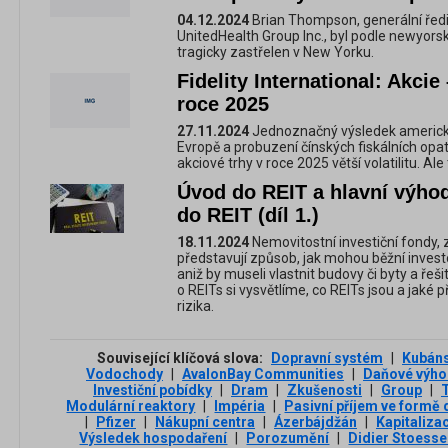
04.12.2024
Brian Thompson, generální ředit
UnitedHealth Group Inc., byl podle newyorsk
tragicky zastřelen v New Yorku.
Fidelity International: Akcie 
roce 2025
27.11.2024
Jednoznačný výsledek americkýc
Evropě a probuzení čínských fiskálních op
akciové trhy v roce 2025 větší volatilitu. A
Úvod do REIT a hlavní výhod
do REIT (díl 1.)
18.11.2024
Nemovitostní investiční fondy,
představují způsob, jak mohou běžní invest
aniž by museli vlastnit budovy či byty a řeši
o REITs si vysvětlíme, co REITs jsou a jaké p
rizika.
Související klíčová slova:
Dopravní systém
|
Kubáns
Vodochody
|
AvalonBay Communities
|
Daňové výho
Investiční pobídky
|
Dram
|
Zkušenosti
|
Group
|
Modulární reaktory
|
Impéria
|
Pasivní příjem ve formě 
|
Pfizer
|
Nákupní centra
|
Ázerbájdžán
|
Kapitaliza
Výsledek hospodaření
|
Porozumění
|
Didier Stoesse