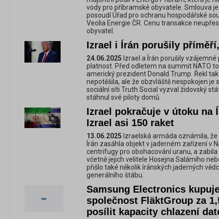
vody pro příbramské obyvatele. Smlouva j
posoudí Úřad pro ochranu hospodářské so
Veolia Energie ČR. Cenu transakce neupřes
obyvatel.
Izrael i Írán porušily příměř
24.06.2025
Izrael a Írán porušily vzájemné 
platnost. Před odletem na summit NATO to 
americký prezident Donald Trump. Řekl tak
nepotěšila, ale že obzvláště nespokojen je 
sociální síti Truth Social vyzval židovský s
stáhnul své piloty domů.
Izrael pokračuje v útoku na Í
Izrael asi 150 raket
13.06.2025
Izraelská armáda oznámila, že
Írán zasáhla objekt v jaderném zařízení v 
centrifugy pro obohacování uranu, a zabila š
včetně jejich velitele Hosejna Salámího nebo 
přišlo také několik íránských jaderných věd
generálního štábu.
Samsung Electronics kupuj
společnost FläktGroup za 1,
posílit kapacity chlazení da