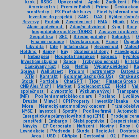
krok
|
RSBC
|
Upozornění
|
Apple
|
Zadlužení
|
Ph
Americký trh
|
Premiér Babiš
|
Prime
|
Česká eko
prostředky
|
PX Pražské burzy
|
Fidelity Internationa
Investice do projektů
|
SAIC
|
DAX
|
Výhled růstu 
Rezervy
|
Podnik
|
Zavedení cel
|
EMA
|
Hliník
|
Mer
Akcie společnosti
|
Zdanění dividend
|
Kypr
|
Sony
hospodářské soutěže (ÚOHS)
|
Zastavení dodávek
Geopolitika
|
SEC
|
Střední podniky
|
Schodek
|
O
Finanční situace
|
Odvolací soud
|
Práce
|
Úspěc
Likvidita
|
Cíle
|
Inflační data
|
Bezpečnost
|
Maloob
Holding
|
Banky
|
Buy
|
Společnost Sony
|
Pravděpodo
|
Nebezpečí
|
Hodnota transakce
|
Express
|
Rychlos
Investiční skupina
|
Šance
|
Tržby společnosti
|
Britsk
Očekávaný růst
|
Fox
|
Netflix
|
Výplaty dividend
|
Ko
Správa
|
Wall Street
|
Průlom
|
Instrumenty
|
Datová c
XTB
|
Kontrakt
|
Goldman Sachs (GS.US)
|
Čínské ak
Stock
|
Portfolia
|
ChatGPT
|
Tiger
|
Finance Group
ČNB Aleš Michl
|
Market
|
Společnost ČEZ
|
Hold
|
Va
společnosti
|
Živnostníci
|
Výzkum a vývoj
|
Transpare
(MF)
|
Posílení amerického dolaru
|
Poslanci
|
Uvolňov
Družba
|
Mluvčí
|
CPI Property
|
Investiční banka
|
Če
Mora
|
Německý automobilový koncern
|
Tržní očekáv
NYSE
|
Investoři
|
Spotify
|
Podíl ve firmě
|
Automobil
Energetický a průmyslový holding (EPH)
|
Prodejní cen
prostředí
|
Embargo
|
Slabá poptávka
|
Čerpací stani
Návyky
|
EP Corporate
|
Nařízení
|
Noviny
|
Ropy
|
Č
Levné akcie
|
Předseda
|
Škoda
|
RegioJet
|
Dostatek
Arca
|
USD
|
Chřipka
|
Cestování
|
O2
|
Pivovar