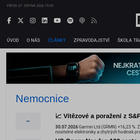
PÁTEK 07. SRPNA 2026 19:09
ÚVOD
O NÁS
ČLÁNKY
ZPRAVODAJSTVÍ
ŠKOLA TR
Nemocnice
📈 Vítězové a poražení z S&P
30.07.2026
Garmin Ltd (GRMN) +16,23 %: Z
nositelné elektroniky a chytrých hodinek pro