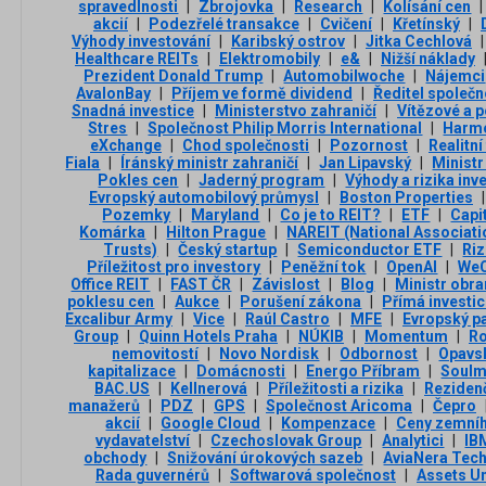
spravedlnosti
|
Zbrojovka
|
Research
|
Kolísání cen
|
akcií
|
Podezřelé transakce
|
Cvičení
|
Křetínský
|
Výhody investování
|
Karibský ostrov
|
Jitka Cechlová
|
Healthcare REITs
|
Elektromobily
|
e&
|
Nižší náklady
Prezident Donald Trump
|
Automobilwoche
|
Nájemci
AvalonBay
|
Příjem ve formě dividend
|
Ředitel společn
Snadná investice
|
Ministerstvo zahraničí
|
Vítězové a 
Stres
|
Společnost Philip Morris International
|
Harm
eXchange
|
Chod společnosti
|
Pozornost
|
Realitní
Fiala
|
Íránský ministr zahraničí
|
Jan Lipavský
|
Ministr
Pokles cen
|
Jaderný program
|
Výhody a rizika inv
Evropský automobilový průmysl
|
Boston Properties
|
Pozemky
|
Maryland
|
Co je to REIT?
|
ETF
|
Capi
Komárka
|
Hilton Prague
|
NAREIT (National Associati
Trusts)
|
Český startup
|
Semiconductor ETF
|
Riz
Příležitost pro investory
|
Peněžní tok
|
OpenAI
|
We
Office REIT
|
FAST ČR
|
Závislost
|
Blog
|
Ministr obra
poklesu cen
|
Aukce
|
Porušení zákona
|
Přímá investi
Excalibur Army
|
Vice
|
Raúl Castro
|
MFE
|
Evropský p
Group
|
Quinn Hotels Praha
|
NÚKIB
|
Momentum
|
R
nemovitostí
|
Novo Nordisk
|
Odbornost
|
Opavsk
kapitalizace
|
Domácnosti
|
Energo Příbram
|
Soulm
BAC.US
|
Kellnerová
|
Příležitosti a rizika
|
Reziden
manažerů
|
PDZ
|
GPS
|
Společnost Aricoma
|
Čepro
akcií
|
Google Cloud
|
Kompenzace
|
Ceny zemníh
vydavatelství
|
Czechoslovak Group
|
Analytici
|
IB
obchody
|
Snižování úrokových sazeb
|
AviaNera Tec
Rada guvernérů
|
Softwarová společnost
|
Assets U