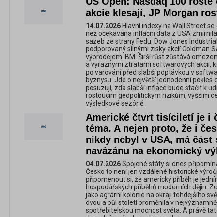
US Open: Nasdaq 100 roste 
akcie klesají, JP Morgan ros
14.07.2026
Hlavní indexy na Wall Street se 
než očekávaná inflační data z USA zmírnila
sazeb ze strany Fedu. Dow Jones Industrial
podporovaný silnými zisky akcií Goldman S
výprodejem IBM. Širší růst zůstává omeze
a výraznými ztrátami softwarových akcií, k
po varování před slabší poptávkou v softw
byznysu. Jde o největší jednodenní pokles o
posuzují, zda slabší inflace bude stačit k ud
rostoucím geopolitickým rizikům, vyšším c
výsledkové sezóně.
Americké čtvrt tisíciletí je
téma. A nejen proto, že i čes
nikdy nebyl v USA, má část
navázánu na ekonomický vý
04.07.2026
Spojené státy si dnes připomínaj
Česko to není jen vzdálené historické výročí,
připomenout si, že americký příběh je jední
hospodářských příběhů moderních dějin. Ze
jako agrární kolonie na okraji tehdejšího 
dvou a půl století proměnila v nejvýznamněj
spotřebitelskou mocnost světa. A právě t