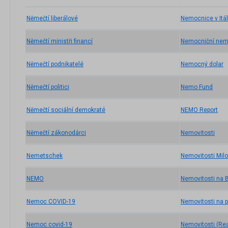
Němečtí liberálové
Nemocnice v Itál
Němečtí ministři financí
Nemocniční nemo
Němečtí podnikatelé
Nemocný dolar
Němečtí politici
Nemo Fund
Němečtí sociální demokraté
NEMO Report
Němečtí zákonodárci
Nemovitosti
Nemetschek
Nemovitosti Milo
NEMO
Nemovitosti na
Nemoc COVID-19
Nemovitosti na 
Nemoc covid-19
Nemovitosti (Rea