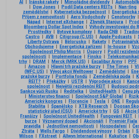
AI
|
Íránské rakety
|
Mimořádné dividendy
|
Automobilk
|
Dow Jones
|
Podíl Data centers REITs
|
Nan-ťing
zemědělství
|
Kybernetická bezpečnost
|
Energetická 
Příjem z nemovitostí
|
Aero Vodochody
|
Cenotvorby
|
Nápad
|
Internet eXchange
|
Zbyněk Stanjura
|
Prod
Bloomberg Dollar Spot Index
|
Výhody investování do 
Prostředky
|
Bytové komplexy
|
Rada ČNB
|
Tradin
Castro
|
AVB
|
Citigroup (C.US)
|
Apple Podcasts
|
Liberty Ostrava
|
Bělorusko
|
Rakety
|
Potravinářsk
Obchodujeme
|
Energetická zařízení
|
In-house
|
Vzd
Společnost Philip Morris
|
Úspory
|
Podíl rezidenč
společnosti
|
Implementace
|
Finsko
|
Telekomunikač
trhy
|
DRAM
|
Merck (MRK.US)
|
Excalibur Army
|
PPF
|
Amazon
|
Hlavní trh pražské burzy
|
The Times
|
Vl
(WFC.US)
|
Vývoj akcií Welltower
|
Zemědělství
|
Ene
pražské burzy
|
Portfolia fondů
|
Zemědělská půda
|
K
REIT?
|
Překážky
|
USTR
|
Výprodeje akcií
|
Kance
společnost
|
Největší rezidenční REIT
|
Budoucí podn
Sankce vůči Rusku
|
Ředitelka
|
UnitedHealth
|
Cenu pl
|
Ministerstvo financí
|
Společnost S&P Global
|
Rizi
Americký kongres
|
Florencie
|
Tesla
|
ONE
|
Regul
Stabilita
|
Španělsko
|
XTB Research
|
Doosan Ško
statistický úřad (ČSÚ)
|
Americké trhy
|
GS
|
Akcie
Franšízy
|
Společnost UnitedHealth
|
Fungování REIT
|
burze
|
Významný dopad
|
Akcionáři
|
Premiér Fiala
pravidla
|
Jednotlivé nemovitosti
|
Hospodaření
|
Če
Ztráta
|
Wells Fargo
|
Dividendové výnosy
|
Orbán
|
S
Wilson
|
FXstreet
|
Allwyn International
|
Kukuřice
|
Ob