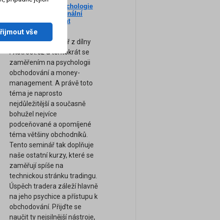
Nový seminář: Psychologie
ne
tradingu a profesionální
am
Money-Management
(Záznam semináře)
řijmout vše
Zcela nový seminář z dílny
FXstreet.cz a tentokrát se
zaměřením na psychologii
obchodování a money-
management. A právě toto
téma je naprosto
nejdůležitější a současně
bohužel nejvíce
podceňované a opomíjené
téma většiny obchodníků.
Tento seminář tak doplňuje
naše ostatní kurzy, které se
zaměřují spíše na
technickou stránku tradingu.
Úspěch tradera záleží hlavně
na jeho psychice a přístupu k
obchodování. Přijďte se
naučit ty nejsilnější nástroje,