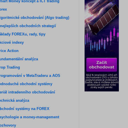
mart Money koncept a ICT trading
orex
lgoritmické obchodování (Algo trading)
 nejlepších obchodních strategií
áklady FOREXu, rady, tipy
kciové indexy
rice Action
undamentální analýza
rop Trading
rogramování v MetaTraderu a AOS
ednoduché obchodní systémy
eriál intradenního obchodování
echnická analýza
bchodní systémy na FOREX
sychologie a money-management
ozhovory