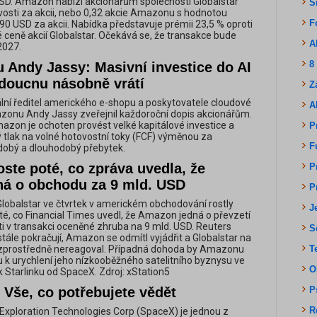
SD. Amazon nabízí akcionářům společnosti Globalstar
S
osti za akcii, nebo 0,32 akcie Amazonu s hodnotou
F
0 USD za akcii. Nabídka představuje prémii 23,5 % oproti
 ceně akcií Globalstar. Očekává se, že transakce bude
A
2027.
8
 Andy Jassy: Masivní investice do AI
doucnu násobně vrátí
Z
ní ředitel amerického e-shopu a poskytovatele cloudové
A
zonu Andy Jassy zveřejnil každoroční dopis akcionářům.
azon je ochoten provést velké kapitálové investice a
P
 tlak na volné hotovostní toky (FCF) výměnou za
F
dobý a dlouhodobý přebytek.
oste poté, co zpráva uvedla, že
P
á o obchodu za 9 mld. USD
P
lobalstar ve čtvrtek v americkém obchodování rostly
J
oté, co Financial Times uvedl, že Amazon jedná o převzetí
sti v transakci oceněné zhruba na 9 mld. USD. Reuters
S
stále pokračují, Amazon se odmítl vyjádřit a Globalstar na
zprostředně nereagoval. Případná dohoda by Amazonu
T
tu k urychlení jeho nízkooběžného satelitního byznysu ve
O
k Starlinku od SpaceX. Zdroj: xStation5
 Vše, co potřebujete vědět
P
R
xploration Technologies Corp (SpaceX) je jednou z