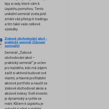
tipy a rady, které vám k
úspěchu pomohou. Tento
unikátní seminář zcela jistě
změní váš přístup k tradingu
a tím také vaše celkové
výsledky.
Ziskové obchodování akcií -
ne
praktický seminář (Záznam
am
semináře)
Seminář „Ziskové
obchodování akcií –
praktický seminář“ je určen
pro každého, kdo má zájem
začít si aktivně budovat své
vlastní, a hlavně profitabilní
akciové portfolio a naučit se
ziskově obchodovat akcie a
akciové indexy. Svět investic
je dynamický a rychle se
mění. Klíčem k úspěchu je
vytvořit si silné a stabilní