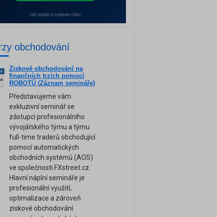
rzy obchodování
Ziskové obchodování na
ne
finančních trzích pomocí
am
ROBOTŮ (Záznam semináře)
Představujeme vám
exkluzivní seminář se
zástupci profesionálního
vývojářského týmu a týmu
full-time traderů obchodující
pomocí automatických
obchodních systémů (AOS)
ve společnosti FXstreet.cz.
Hlavní náplní semináře je
profesionální využití,
optimalizace a zároveň
ziskové obchodování