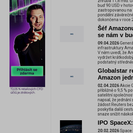
zhruba 11,6 mld. U
buď 90 USD v hotov
zastropovanou na 9
pondělní závěrečné
dokončena v roce 
Šéf Amazonu
se nám v bu
09.04.2026
Generál
infrastruktury Ama
V něm uvedl, že Am
vydržet krátkodobý
podstatný středně
Globalstar r
Amazon jedn
02.04.2026
Akcie G
přibližně o 9,5 % p
satelitní společno
napsal, že jednání 
žádost Reuters be
poskytla další ces
snaze snížit násko
IPO SpaceX:
20.02.2026
Space E