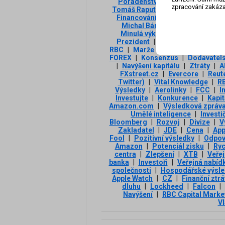
Poradenství
|
Vstup na burzu
|
zpracování zakáza
Tomáš Raputa
|
Riziko
|
Analyti
Financování
|
FCF
|
Pokles
|
Michal Bárta
|
Bloomberg Inte
Minulá výkonnost
|
Miliardy 
Prezident
|
Odhad analytiků
|
RBC
|
Marže
|
Přenos
|
Společn
FOREX
|
Konsenzus
|
Dodavatels
|
Navýšení kapitálu
|
Ztráty
|
A
FXstreet.cz
|
Evercore
|
Reut
Twitter)
|
Vital Knowledge
|
RB
Výsledky
|
Aerolinky
|
FCC
|
I
Investujte
|
Konkurence
|
Kapit
Amazon.com
|
Výsledková zpráv
Umělé inteligence
|
Investi
Bloomberg
|
Rozvoj
|
Divize
|
V
Zakladatel
|
JDE
|
Cena
|
App
Fool
|
Pozitivní výsledky
|
Odpov
Amazon
|
Potenciál zisku
|
Ryc
centra
|
Zlepšení
|
XTB
|
Veřej
banka
|
Investoři
|
Veřejná nabídk
společnosti
|
Hospodářské výsle
Apple Watch
|
CZ
|
Finanční ztrá
dluhu
|
Lockheed
|
Falcon
|
Navýšení
|
RBC Capital Marke
Vl