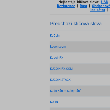
Nejčastější klíčová slova:
USD
Rezistence
|
Růst
|
Obchodová
Indikátor
|
Předchozí klíčová slova
KuCoin
kucoin.com
KucoinRX
KUCOIN-RX.COM
KUCOIN STACK
Kuds Kásim Sulejmání
KUFIN