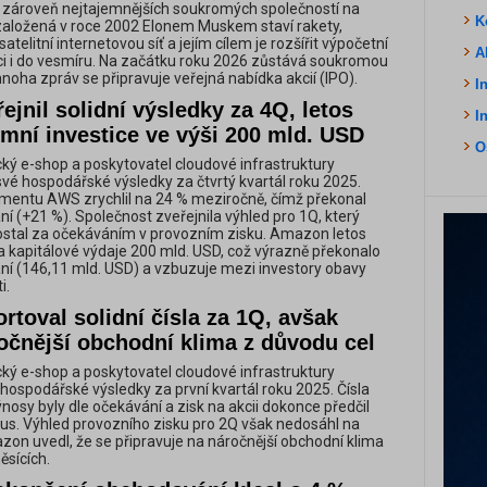
a zároveň nejtajemnějších soukromých společností na
K
založená v roce 2002 Elonem Muskem staví rakety,
atelitní internetovou síť a jejím cílem je rozšířit výpočetní
A
ci i do vesmíru. Na začátku roku 2026 zůstává soukromou
noha zpráv se připravuje veřejná nabídka akcií (IPO).
I
jnil solidní výsledky za 4Q, letos
I
mní investice ve výši 200 mld. USD
O
ý e-shop a poskytovatel cloudové infrastruktury
vé hospodářské výsledky za čtvrtý kvartál roku 2025.
mentu AWS zrychlil na 24 % meziročně, čímž překonal
í (+21 %). Společnost zveřejnila výhled pro 1Q, který
ostal za očekáváním v provozním zisku. Amazon letos
na kapitálové výdaje 200 mld. USD, což výrazně překonalo
ní (146,11 mld. USD) a vzbuzuje mezi investory obavy
i.
toval solidní čísla za 1Q, avšak
očnější obchodní klima z důvodu cel
ý e-shop a poskytovatel cloudové infrastruktury
ospodářské výsledky za první kvartál roku 2025. Čísla
výnosy byly dle očekávání a zisk na akcii dokonce předčil
us. Výhled provozního zisku pro 2Q však nedosáhl na
azon uvedl, že se připravuje na náročnější obchodní klima
ěsících.