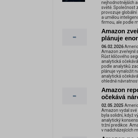
nejhodnotnějších 
světě. Společnost 
provozuje globální s
a umělou inteligen
firmou, ale podle m
Amazon zveře
plánuje enor
06.02.2026
Americk
Amazon zveřejnil s
Růst klíčového seg
analytická očekáván
podle analytiků za
plánuje vynaložit 
analytická očekává
ohledně návratnost
Amazon repor
očekává nár
02.05.2025
Americk
Amazon vydal své h
byla solidní, když 
analytický konsens
tržní predikce. Am
v nadcházejících m