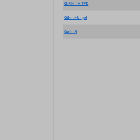
KUFIN LIMITED
Kühne+Nagel
Kuchaři