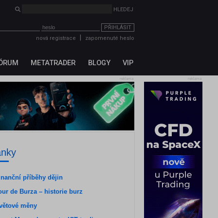
PŘIHLÁSIT
|
nová registrace
zapomenuté heslo
ÓRUM
METATRADER
BLOGY
VIP
reklama
reklama
ánky
inanční příběhy dějin
our de Burza – historie burz
větové měny