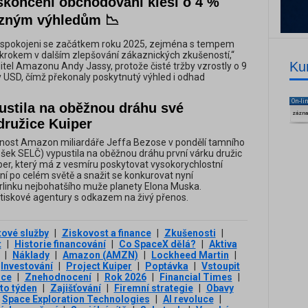
končení obchodování klesl o 4 %
azným výhledům 📉
spokojeni se začátkem roku 2025, zejména s tempem
okrokem v dalším zlepšování zákaznických zkušeností,“
Ku
ditel Amazonu Andy Jassy, protože čisté tržby vzrostly o 9
y USD, čímž překonaly poskytnutý výhled i odhad
On-li
stila na oběžnou dráhu své
zázn
družice Kuiper
nost Amazon miliardáře Jeffa Bezose v pondělí tamního
ešek SELČ) vypustila na oběžnou dráhu první várku družic
per, který má z vesmíru poskytovat vysokorychlostní
ní po celém světě a snažit se konkurovat nyní
linku nejbohatšího muže planety Elona Muska.
tiskové agentury s odkazem na živý přenos.
ové služby
|
Ziskovost a finance
|
Zkušenosti
|
t
|
Historie financování
|
Co SpaceX dělá?
|
Aktiva
|
Náklady
|
Amazon (AMZN)
|
Lockheed Martin
|
Investování
|
Project Kuiper
|
Poptávka
|
Vstoupit
ice
|
Znehodnocení
|
Rok 2026
|
Financial Times
|
to týden
|
Zajišťování
|
Firemní strategie
|
Obavy
Space Exploration Technologies
|
AI revoluce
|