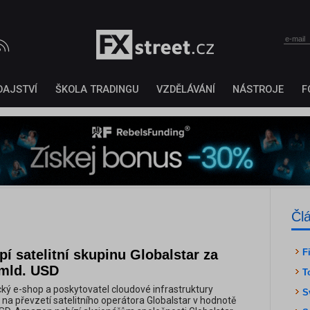
DAJSTVÍ
ŠKOLA TRADINGU
VZDĚLÁVÁNÍ
NÁSTROJE
F
Čl
 satelitní skupinu Globalstar za
F
 mld. USD
T
ý e-shop a poskytovatel cloudové infrastruktury
S
a převzetí satelitního operátora Globalstar v hodnotě