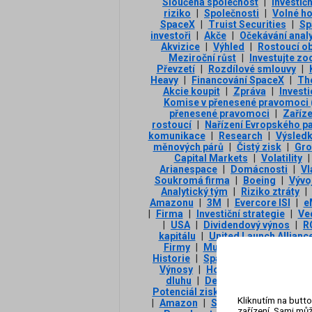
Sloučená společnost
|
Investič
riziko
|
Společnosti
|
Volné ho
SpaceX
|
Truist Securities
|
Sp
investoři
|
Akče
|
Očekávání analy
Akvizice
|
Výhled
|
Rostoucí o
Meziroční růst
|
Investujte z
Převzetí
|
Rozdílové smlouvy
|
Heavy
|
Financování SpaceX
|
Th
Akcie koupit
|
Zpráva
|
Investi
Komise v přenesené pravomoci 
přenesené pravomoci
|
Zaříze
rostoucí
|
Nařízení Evropského p
komunikace
|
Research
|
Výsledk
měnových párů
|
Čistý zisk
|
Gro
Capital Markets
|
Volatility
|
Arianespace
|
Domácnosti
|
Vl
Soukromá firma
|
Boeing
|
Vývo
Analytický tým
|
Riziko ztráty
|
Amazonu
|
3М
|
Evercore ISI
|
e
|
Firma
|
Investiční strategie
|
Ve
|
USA
|
Dividendový výnos
|
R
kapitálu
|
United Launch Allianc
Firmy
|
Muskova SpaceX
|
Ter
Historie
|
Space Exploration Tec
Výnosy
|
Hotovostní toky
|
Pro
dluhu
|
Delta Airlines
|
Burze
Potenciál zisků
|
Rizika
|
Vývoj 
Kliknutím na butto
|
Amazon
|
Společnost Blue Origi
zařízení. Sami můž