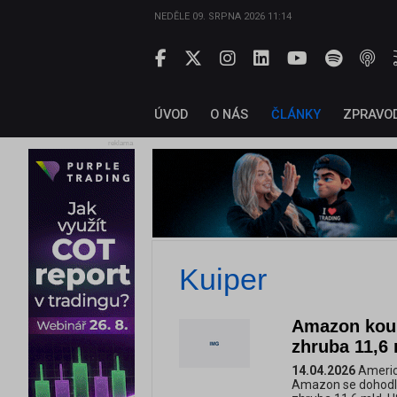
NEDĚLE 09. SRPNA 2026 11:14
ÚVOD
O NÁS
ČLÁNKY
ZPRAVO
reklama
Kuiper
Amazon koupí
zhruba 11,6
14.04.2026
Americk
Amazon se dohodl n