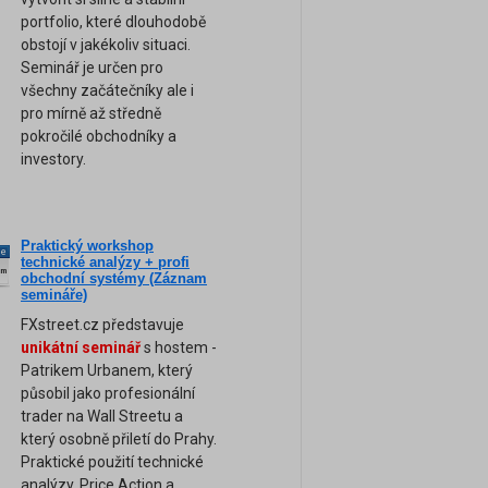
portfolio, které dlouhodobě
obstojí v jakékoliv situaci.
Seminář je určen pro
všechny začátečníky ale i
pro mírně až středně
pokročilé obchodníky a
investory.
Praktický workshop
ne
technické analýzy + profi
am
obchodní systémy (Záznam
semináře)
FXstreet.cz představuje
unikátní seminář
s hostem -
Patrikem Urbanem, který
působil jako profesionální
trader na Wall Streetu a
který osobně přiletí do Prahy.
Praktické použití technické
analýzy, Price Action a