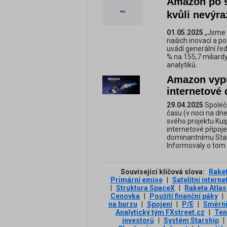
Amazon po s
kvůli nevýr
01.05.2025
„Jsme 
našich inovací a p
uvádí generální ře
% na 155,7 miliard
analytiků.
Amazon vypu
internetové 
29.04.2025
Společ
času (v noci na dn
svého projektu Kui
internetové připoje
dominantnímu Star
Informovaly o tom 
Související klíčová slova:
Raket
Primární emise
|
Satelitní interne
|
Struktura SpaceX
|
Raketa Atlas
Cenovka
|
Použití finanční páky
|
na burzu
|
Spojení
|
P/E
|
Směrn
Analytický tým FXstreet.cz
|
Ten
investorů
|
Systém Starship
|