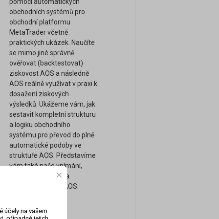
pomocí automatických
obchodních systémů pro
obchodní platformu
MetaTrader včetně
praktických ukázek. Naučíte
se mimo jiné správně
ověřovat (backtestovat)
ziskovost AOS a následně
AOS reálně využívat v praxi k
dosažení ziskových
výsledků. Ukážeme vám, jak
sestavit kompletní strukturu
a logiku obchodního
systému pro převod do plně
automatické podoby ve
struktuře AOS. Představíme
vám také naše vnímání,
obchodní přístupy a
strategie pomocí AOS.
vé účely na vašem
, případně jejich