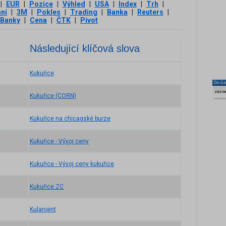
|
EUR
|
Pozice
|
Výhled
|
USA
|
Index
|
Trh
|
ní
|
3М
|
Pokles
|
Trading
|
Banka
|
Reuters
|
Banky
|
Cena
|
ČTK
|
Pivot
Následující klíčová slova
Kukuřice
On-li
zázn
Kukuřice (CORN)
Kukuřice na chicagské burze
Kukuřice - Vývoj ceny
Kukuřice - Vývoj ceny kukuřice
Kukuřice ZC
Kulanient