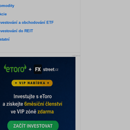
omodity
kcie
nvestování a obchodování ETF
nvestování do REIT
statní
reklama