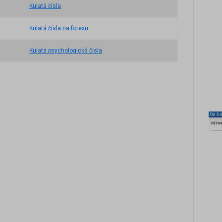
Kulatá čísla
Kulatá čísla na forexu
Kulatá psychologická čísla
On-li
zázn