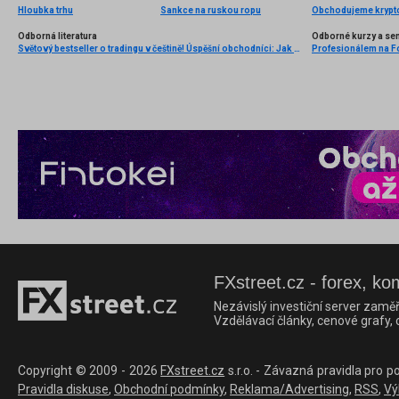
Hloubka trhu
Sankce na ruskou ropu
Odborná literatura
Odborné kurzy a se
Světový bestseller o tradingu v češtině! Úspěšní obchodníci: Jak běžní lidé porážejí Wall Street v jeho vlastní hře
Profesionálem na Fo
FXstreet.cz - forex, ko
Nezávislý investiční server zaměř
Vzdělávací články, cenové grafy,
Copyright © 2009 - 2026
FXstreet.cz
s.r.o. - Závazná pravidla pro p
Pravidla diskuse
,
Obchodní podmínky
,
Reklama/Advertising
,
RSS
,
Vý