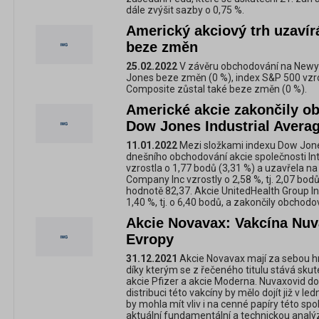
dále zvýšit sazby o 0,75 %.
Americký akciový trh uzaví
beze změn
25.02.2022
V závěru obchodování na Newyo
Jones beze změn (0 %), index S&P 500 vzr
Composite zůstal také beze změn (0 %).
Americké akcie zakončily o
Dow Jones Industrial Averag
11.01.2022
Mezi složkami indexu Dow Jones
dnešního obchodování akcie společnosti Inte
vzrostla o 1,77 bodů (3,31 %) a uzavřela n
Company Inc vzrostly o 2,58 %, tj. 2,07 bod
hodnotě 82,37. Akcie UnitedHealth Group 
1,40 %, tj. o 6,40 bodů, a zakončily obchodo
Akcie Novavax: Vakcína Nuv
Evropy
31.12.2021
Akcie Novavax mají za sebou hne
díky kterým se z řečeného titulu stává sku
akcie Pfizer a akcie Moderna. Nuvaxovid do
distribuci této vakcíny by mělo dojít již v 
by mohla mít vliv i na cenné papíry této sp
aktuální fundamentální a technickou analý