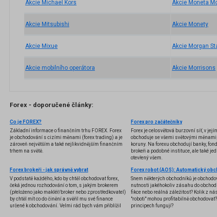
Akcie Michael Kors
Akcie Moneta M
Akcie Mitsubishi
Akcie Monety
Akcie Mixue
Akcie Morgan St
Akcie mobilního operátora
Akcie Morrisons
Forex - doporučené články:
Co je FOREX?
Forex pro začátečníky
Základní informace o finančním trhu FOREX. Forex
Forex je celosvětová burzovní síť, v jej
je obchodování s cizími měnami (forex trading) a je
obchoduje se všemi světovými měnami,
zároveň největším a také nejlikvidnějším finančním
koruny. Na forexu obchodují banky, fondy
trhem na světě.
brokeři a podobné instituce, ale také jedn
otevřený všem.
Forex brokeři - jak správně vybrat
V podstatě každého, kdo by chtěl obchodovat forex,
Snem některých obchodníků je obchodo
čeká jednou rozhodování o tom, s jakým brokerem
nutnosti jakéhokoliv zásahu do obchod
(přeloženo jako makléř/broker nebo zprostředkovatel)
fikce nebo reálná záležitost? Kolik z nás
by chtěl mít co do činění a svěřil mu své finance
"roboti" mohou profitabilně obchodovat
určené k obchodování. Velmi rád bych vám přiblížil
principech fungují?
problematiku výběru brokera, rozdíl mezi