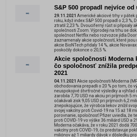
S&P 500 propadl nejvíce od
29.11.2021
Americké akciové trhy v pátek 
roku, když index S&P 500 propadl o 2,3 %, 
ztratil 2,23 %. Dvouciferný růst si připsaly 
společnosti Zoom. Výprodeji na trhu se dok
společnost Netflix nebo rozvozce jídla Doo
zaznamenaly akcie společností, které jsou 
akcie BioNTech přidaly 14 %, akcie Novavax 
poskočily dokonce o 20,5 %.
Akcie spoločnosti Moderna k
čo spoločnosť znížila predp
2021
04.11.2021
Akcie spoločnosti Moderna (M
obchodovania prepadli o 20 % po tom, čo vý
neuspokojivé štvrťročné výsledky a výhľad
zarobila 7,70 USD na akciu pri príjmoch 5 mil
očakávali zisk 9,05 USD pri príjmoch 6,2 mil
znepokojujúce, že výrobca liekov znížil sv
svojej vakcíny proti Covid-19 na 15 až 18 mi
porovnanie, spoločnosť Pfizer uviedla, že t
proti COVID-19 vo výške 36 miliárd USD a 2
Moderna očakáva, že v roku 2021 dodá 700
vakcíny proti COVID-19, čo predstavuje po
miliónov až 1 miliardy dávok v dôsledku pr