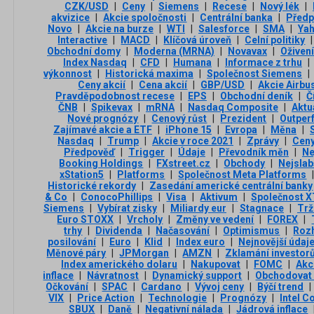
CZK/USD
|
Ceny
|
Siemens
|
Recese
|
Nový lék
|
akvizice
|
Akcie spoločnosti
|
Centrální banka
|
Předp
Novo
|
Akcie na burze
|
WTI
|
Salesforce
|
SMA
|
Ya
Interactive
|
MACD
|
Klíčová úroveň
|
Celní politiky
|
Obchodní domy
|
Moderna (MRNA)
|
Novavax
|
Oživení
Index Nasdaq
|
CFD
|
Humana
|
Informace z trhu
|
výkonnost
|
Historická maxima
|
Společnost Siemens
|
Ceny akcií
|
Cena akcií
|
GBP/USD
|
Akcie Airbu
Pravděpodobnost recese
|
EPS
|
Obchodní deník
|
Č
ČNB
|
Spikevax
|
mRNA
|
Nasdaq Composite
|
Aktu
Nové prognózy
|
Cenový růst
|
Prezident
|
Outper
Zajímavé akcie a ETF
|
iPhone 15
|
Evropa
|
Měna
|
Nasdaq
|
Trump
|
Akcie v roce 2021
|
Zprávy
|
Ceny
Předpověď
|
Trigger
|
Údaje
|
Převodník měn
|
Ne
Booking Holdings
|
FXstreet.cz
|
Obchody
|
Nejslab
xStation5
|
Platforms
|
Společnost Meta Platforms
Historické rekordy
|
Zasedání americké centrální banky
& Co
|
ConocoPhillips
|
Visa
|
Aktivum
|
Společnost 
Siemens
|
Vybírat zisky
|
Miliardy eur
|
Stagnace
|
Trž
Euro STOXX
|
Vrcholy
|
Změny ve vedení
|
FOREX
|
trhy
|
Dividenda
|
Načasování
|
Optimismus
|
Roz
posilování
|
Euro
|
Klid
|
Index euro
|
Nejnovější údaje 
Měnové páry
|
JPMorgan
|
AMZN
|
Zklamání investor
Index amerického dolaru
|
Nakupovat
|
FOMC
|
Akc
inflace
|
Návratnost
|
Dynamický support
|
Obchodovat 
Očkování
|
SPAC
|
Cardano
|
Vývoj ceny
|
Býčí trend
|
VIX
|
Price Action
|
Technologie
|
Prognózy
|
Intel C
SBUX
|
Daně
|
Negativní nálada
|
Jádrová inflace