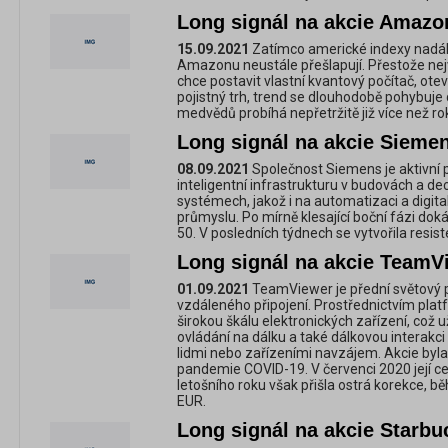
Long signál na akcie Amaz
15.09.2021
Zatímco americké indexy nadál
Amazonu neustále přešlapují. Přestože nejv
chce postavit vlastní kvantový počítač, ote
pojistný trh, trend se dlouhodobě pohybuje 
medvědů probíhá nepřetržitě již více než ro
Long signál na akcie Siemen
08.09.2021
Společnost Siemens je aktivní 
inteligentní infrastrukturu v budovách a d
systémech, jakož i na automatizaci a digit
průmyslu. Po mírně klesající boční fázi do
50. V posledních týdnech se vytvořila resi
Long signál na akcie TeamV
01.09.2021
TeamViewer je přední světový p
vzdáleného připojení. Prostřednictvím platf
širokou škálu elektronických zařízení, což 
ovládání na dálku a také dálkovou interakci 
lidmi nebo zařízeními navzájem. Akcie byla
pandemie COVID-19. V červenci 2020 její c
letošního roku však přišla ostrá korekce, b
EUR.
Long signál na akcie Starb