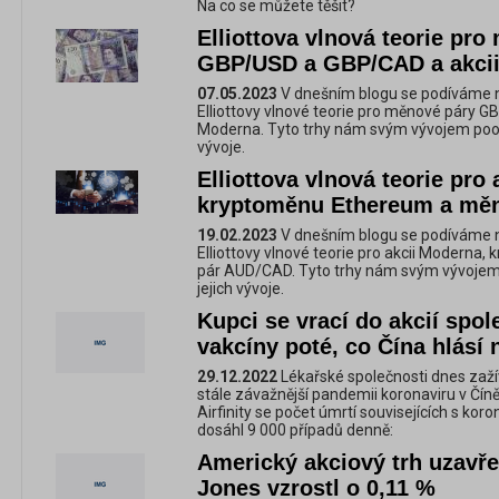
Na co se můžete těšit?
Elliottova vlnová teorie pr
GBP/USD a GBP/CAD a akci
07.05.2023
V dnešním blogu se podíváme n
Elliottovy vlnové teorie pro měnové páry 
Moderna. Tyto trhy nám svým vývojem poodh
vývoje.
Elliottova vlnová teorie pro
kryptoměnu Ethereum a mě
19.02.2023
V dnešním blogu se podíváme n
Elliottovy vlnové teorie pro akcii Modern
pár AUD/CAD. Tyto trhy nám svým vývojem 
jejich vývoje.
Kupci se vrací do akcií spol
vakcíny poté, co Čína hlásí 
29.12.2022
Lékařské společnosti dnes zažív
stále závažnější pandemii koronaviru v Čín
Airfinity se počet úmrtí souvisejících s koro
dosáhl 9 000 případů denně:
Americký akciový trh uzavř
Jones vzrostl o 0,11 %