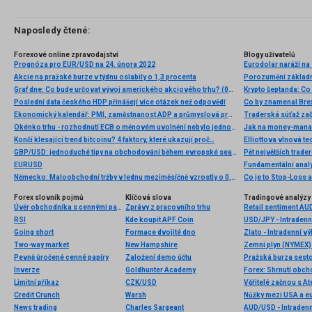
Naposledy čtené:
Forexové online zpravodajství
Blogy uživatelů
Prognóza pro EUR/USD na 24. února 2022
Eurodolar naráží na
Akcie na pražské burze v týdnu oslabily o 1,3 procenta
Porozumění základn
Graf dne: Co bude určovat vývoj amerického akciového trhu? (07.08.2026)
Poslední data českého HDP přinášejí více otázek než odpovědí
Co by znamenal Brex
Ekonomický kalendář: PMI, zaměstnanost ADP a průmyslová produkce USA (03.12.2025)
Traderská súťaž začí
Okénko trhu - rozhodnutí ECB o měnovém uvolnění nebylo jednoznačné
Jak na money-manag
Končí klesající trend bitcoinu? 4 faktory, které ukazují proč…
GBP/USD: jednoduché tipy na obchodování během evropské seance dne 6. srpna pro začátečníky
Pět největších trader
EURUSD
Německo: Maloobchodní tržby v lednu meziměsíčně vzrostly o 0,2 % při očekávání růstu o 0,5 %
Co je to Stop-Loss a
Forex slovník pojmů
Klíčová slova
Tradingové analýzy 
Úvěr obchodníka s cennými papíry
Zprávy z pracovního trhu
Retail sentiment AU
RSI
Kde koupit APF Coin
USD/JPY - Intradenn
Going short
Formace dvojité dno
Zlato - Intradenní v
Two-way market
New Hampshire
Zemní plyn (NYMEX) 
Pevně úročené cenné papíry
Založení demo účtu
Inverze
Goldhunter Academy
Forex: Shrnutí obc
Limitní příkaz
CZK/USD
Věřitelé začnou s At
Credit Crunch
Warsh
Nůžky mezi USA a e
News trading
Charles Sargeant
AUD/USD - Intradenn