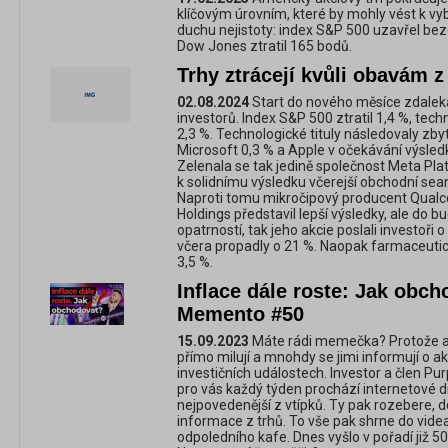
klíčovým úrovním, které by mohly vést k vyb
duchu nejistoty: index S&P 500 uzavřel bez
Dow Jones ztratil 165 bodů.
Trhy ztrácejí kvůli obavám z
02.08.2024
Start do nového měsíce zdalek
investorů. Index S&P 500 ztratil 1,4 %, t
2,3 %. Technologické tituly následovaly zbyt
Microsoft 0,3 % a Apple v očekávání výsledk
Zelenala se tak jedině společnost Meta Pla
k solidnímu výsledku včerejší obchodní sea
Naproti tomu mikročipový producent Qualc
Holdings představil lepší výsledky, ale do b
opatrností, tak jeho akcie poslali investoři
včera propadly o 21 %. Naopak farmaceutická
3,5 %.
Inflace dále roste: Jak obch
Memento #50
15.09.2023
Máte rádi memečka? Protože anal
přímo milují a mnohdy se jimi informují o ak
investičních událostech. Investor a člen Pur
pro vás každý týden prochází internetové di
nejpovedenější z vtípků. Ty pak rozebere, d
informace z trhů. To vše pak shrne do videa
odpoledního kafe. Dnes vyšlo v pořadí již 5