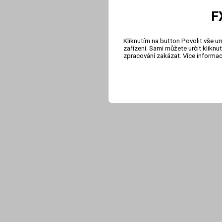
F
Kliknutím na button Povolit vše u
zařízení. Sami můžete určit klikn
zpracování zakázat. Více informa