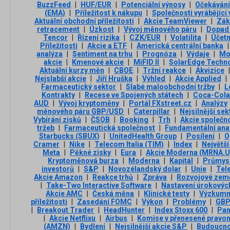
BuzzFeed
|
HUF/EUR
|
Potenciální výnosy
|
Očekávání
(EMA)
|
Příležitost k nákupu
|
Společnosti vyrábějící
Aktuální obchodní příležitosti
|
Akcie TeamViewer
|
Zák
retracement
|
Úzkost
|
Vývoj měnového páru
|
Dopad 
Tencor
|
Řízení rizika
|
CZK/EUR
|
Volatilita
|
Účetn
Příležitosti
|
Akcie a ETF
|
Americká centrální banka
|
analýza
|
Sentiment na trhu
|
Prognóza
|
Výdaje
|
Mo
akcie
|
Kmenové akcie
|
MiFID II
|
SolarEdge Techn
Aktuální kurzy měn
|
CBOE
|
Tržní reakce
|
Akvizice
|
Nejslabší akcie
|
Jiří Hruška
|
Výhled
|
Akcie Applied
|
Farmaceutický sektor
|
Slabé maloobchodní tržby
|
L
Kontrakty
|
Recese ve Spojených státech
|
Coca-Cola
AUD
|
Vývoj kryptoměny
|
Portál FXstreet.cz
|
Analýzy
měnového páru GBP/USD
|
Caterpillar
|
Nejsilnější sek
Vybírání zisků
|
ČSOB
|
Booking
|
Trh
|
Akcie společn
tržeb
|
Farmaceutická společnost
|
Fundamentální ana
Starbucks (SBUX)
|
UnitedHealth Group
|
Posílení
|
O
Cramer
|
Nike
|
Telecom Italia (TIM)
|
Index
|
Největš
Meta
|
Pěkné zisky
|
Eura
|
Akcie Moderna (MRNA.U
Kryptoměnová burza
|
Moderna
|
Kapitál
|
Průmys
investorů
|
S&P
|
Novozélandský dolar
|
Unie
|
Tel
Akcie Amazon
|
Reakce trhů
|
Zpráva
|
Rozvojové zem
|
Take-Two Interactive Software
|
Nastavení úrokovýc
Akcie AMC
|
Česká měna
|
Klinické testy
|
Výzkumn
příležitosti
|
Zasedání FOMC
|
Výkon
|
Problémy
|
GBP
|
Breakout Trader
|
HeadHunter
|
Index Stoxx 600
|
Pan
|
Akcie Netflixu
|
Airbus
|
Komise v přenesené pravo
(AMZN)
|
Bydlení
|
Nejsilnější akcie S&P
|
Budoucn