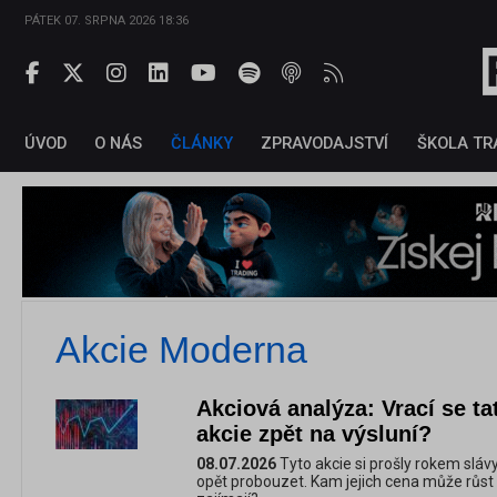
PÁTEK 07. SRPNA 2026 18:36
ÚVOD
O NÁS
ČLÁNKY
ZPRAVODAJSTVÍ
ŠKOLA TR
Akcie Moderna
Akciová analýza: Vrací se t
akcie zpět na výsluní?
08.07.2026
Tyto akcie si prošly rokem slávy
opět probouzet. Kam jejich cena může růst a