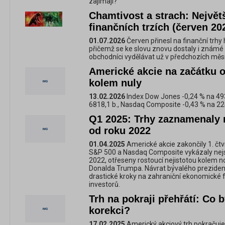
zajímají?
Chamtivost a strach: Největ
finančních trzích (červen 20
01.07.2026
Červen přinesl na finanční trhy
přičemž se ke slovu znovu dostaly i známé 
obchodníci vydělávat už v předchozích měsí
Americké akcie na začátku o
kolem nuly
13.02.2026
Index Dow Jones -0,24 % na 493
6818,1 b., Nasdaq Composite -0,43 % na 22
Q1 2025: Trhy zaznamenaly 
od roku 2022
01.04.2025
Americké akcie zakončily 1. čtv
S&P 500 a Nasdaq Composite vykázaly nejsla
2022, otřeseny rostoucí nejistotou kolem 
Donalda Trumpa. Návrat bývalého preziden
drastické kroky na zahraniční ekonomické fr
investorů.
Trh na pokraji přehřátí: Co 
korekci?
17.02.2025
Americký akciový trh pokračuje v