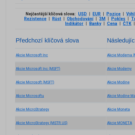
Nejčastější klíčová slova:
USD
|
EUR
|
Pozice
|
Výh
Rezistence
|
Růst
|
Obchodování
|
3М
|
Pokles
|
T
Indikátor
|
Banky
|
Cena
|
ČTK
|
Předchozí klíčová slova
Následujíc
Akcie Microsoft Inc
Akcie Moderna 
Akcie Microsoft Inc (MSFT)
Akcie Moderny
Akcie Microsoft (MSFT)
Akcie Modine
Akcie Microsoftu
Akcie Modine Ma
Akcie MicroStrategy
Akcie Moneta
Akcie MicroStrategy (MSTR.US)
Akcie MONETA