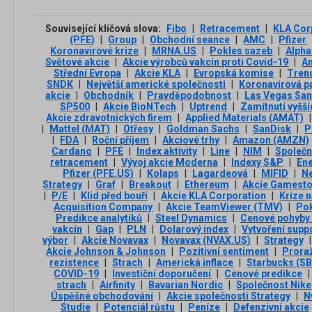
Související klíčová slova:
Fibo
|
Retracement
|
KLA Cor
(PFE)
|
Group
|
Obchodní seance
|
AMC
|
Pfizer
Koronavirové krize
|
MRNA.US
|
Pokles sazeb
|
Alpha
Světové akcie
|
Akcie výrobců vakcín proti Covid-19
|
A
Střední Evropa
|
Akcie KLA
|
Evropská komise
|
Tren
SNDK
|
Největší americké společnosti
|
Koronavirová 
akcie
|
Obchodník
|
Pravděpodobnost
|
Las Vegas Sa
SP500
|
Akcie BioNTech
|
Uptrend
|
Zamítnutí vyšš
Akcie zdravotnických firem
|
Applied Materials (AMAT)
|
|
Mattel (MAT)
|
Otřesy
|
Goldman Sachs
|
SanDisk
|
P
|
FDA
|
Roční příjem
|
Akciové trhy
|
Amazon (AMZN)
Cardano
|
PFE
|
Index aktivity
|
Line
|
NIM
|
Společn
retracement
|
Vývoj akcie Moderna
|
Indexy S&P
|
Ene
Pfizer (PFE.US)
|
Kolaps
|
Lagardeová
|
MIFID
|
Ne
Strategy
|
Graf
|
Breakout
|
Ethereum
|
Akcie Gamest
|
P/E
|
Klid před bouří
|
Akcie KLA Corporation
|
Krize 
Acquisition Company
|
Akcie TeamViewer (TMV)
|
Pok
Predikce analytiků
|
Steel Dynamics
|
Cenové pohyby n
vakcín
|
Gap
|
PLN
|
Dolarový index
|
Vytvoření supp
výbor
|
Akcie Novavax
|
Novavax (NVAX.US)
|
Strategy
|
Akcie Johnson & Johnson
|
Pozitivní sentiment
|
Prora
rezistence
|
Strach
|
Americká inflace
|
Starbucks (S
COVID-19
|
Investiční doporučení
|
Cenové predikce
|
strach
|
Airfinity
|
Bavarian Nordic
|
Společnost Nike
Úspěšné obchodování
|
Akcie společnosti Strategy
|
N
Studie
|
Potenciál růstu
|
Peníze
|
Defenzivní akcie