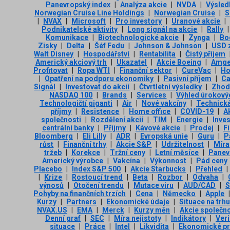
Panevropský index
|
Analýza akcie
|
NVDA
|
Výsled
Norwegian Cruise Line Holdings
|
Norwegian Cruise
|
S
|
NVAX
|
Microsoft
|
Pro investory
|
Uranové akcie
|
Podnikatelské aktivity
|
Long signál na akcie
|
Rally
|
Komunikace
|
Biotechnologické akcie
|
Zynga
|
Bo
Zisky
|
Delta
|
Šéf Fedu
|
Johnson & Johnson
|
USD z
Walt Disney
|
Hospodářství
|
Rentabilita
|
Čistý příjem
Americký akciový trh
|
Ukazatel
|
Akcie Boeing
|
Amg
Profitovat
|
Ropa WTI
|
Finanční sektor
|
CureVac
|
Ho
|
Opatření na podporu ekonomiky
|
Pasivní příjem
|
Ca
Signál
|
Investovat do akcií
|
Čtvrtletní výsledky
|
Zhod
NASDAQ 100
|
Brands
|
Services
|
Výhled úrokový
Technologičtí giganti
|
Air
|
Nové vakcíny
|
Technická
příjmy
|
Resistence
|
Home office
|
COVID-19
|
A
společnosti
|
Rozdělení akcií
|
TIM
|
Energie
|
Inves
centrální banky
|
Příjmy
|
Kávové akcie
|
Prodej
|
F
Bloomberg
|
Eli Lilly
|
ADR
|
Evropská unie
|
Guru
|
P
růst
|
Finanční trhy
|
Akcie S&P
|
Udržitelnost
|
Míra
tržeb
|
Korekce
|
Tržní ceny
|
Letní měsíce
|
Panev
Americký výrobce
|
Vakcína
|
Výkonnost
|
Pád ceny
Placebo
|
Index S&P 500
|
Akcie Starbucks
|
Přehled
|
|
Krize
|
Rostoucí trend
|
Beta
|
Rozbor
|
Odvaha
|
výnosů
|
Otočení trendu
|
Mutace viru
|
AUD/CAD
|
S
Pohyby na finančních trzích
|
Cena
|
Německo
|
Apple
Kurzy
|
Partners
|
Ekonomické údaje
|
Situace na trh
NVAX.US
|
EMA
|
Merck
|
Kurzy měn
|
Akcie společno
Denní graf
|
SEC
|
Míra nejistoty
|
Indikátory
|
Ver
situace
|
Práce
|
Intel
|
Likvidita
|
Ekonomické p