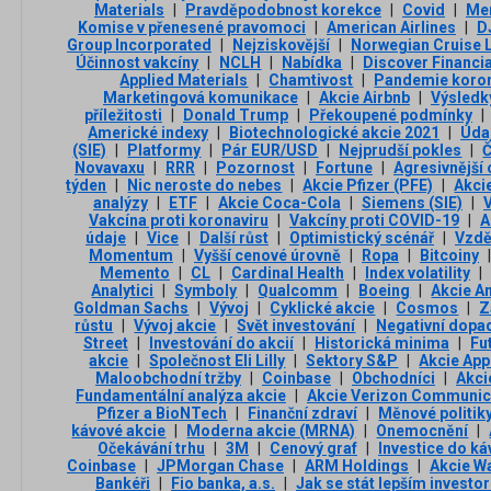
Materials
|
Pravděpodobnost korekce
|
Covid
|
Me
Komise v přenesené pravomoci
|
American Airlines
|
D
Group Incorporated
|
Nejziskovější
|
Norwegian Cruise 
Účinnost vakcíny
|
NCLH
|
Nabídka
|
Discover Financia
Applied Materials
|
Chamtivost
|
Pandemie koron
Marketingová komunikace
|
Akcie Airbnb
|
Výsledk
příležitosti
|
Donald Trump
|
Překoupené podmínky
|
Americké indexy
|
Biotechnologické akcie 2021
|
Údaj
(SIE)
|
Platformy
|
Pár EUR/USD
|
Nejprudší pokles
|
Č
Novavaxu
|
RRR
|
Pozornost
|
Fortune
|
Agresivnější
týden
|
Nic neroste do nebes
|
Akcie Pfizer (PFE)
|
Akci
analýzy
|
ETF
|
Akcie Coca-Cola
|
Siemens (SIE)
|
V
Vakcína proti koronaviru
|
Vakcíny proti COVID-19
|
A
údaje
|
Vice
|
Další růst
|
Optimistický scénář
|
Vzdě
Momentum
|
Vyšší cenové úrovně
|
Ropa
|
Bitcoiny
|
Memento
|
CL
|
Cardinal Health
|
Index volatility
|
Analytici
|
Symboly
|
Qualcomm
|
Boeing
|
Akcie A
Goldman Sachs
|
Vývoj
|
Cyklické akcie
|
Cosmos
|
Z
růstu
|
Vývoj akcie
|
Svět investování
|
Negativní dopa
Street
|
Investování do akcií
|
Historická minima
|
Fu
akcie
|
Společnost Eli Lilly
|
Sektory S&P
|
Akcie App
Maloobchodní tržby
|
Coinbase
|
Obchodníci
|
Akci
Fundamentální analýza akcie
|
Akcie Verizon Communic
Pfizer a BioNTech
|
Finanční zdraví
|
Měnové politik
kávové akcie
|
Moderna akcie (MRNA)
|
Onemocnění
|
Očekávání trhu
|
3М
|
Cenový graf
|
Investice do ká
Coinbase
|
JPMorgan Chase
|
ARM Holdings
|
Akcie W
Bankéři
|
Fio banka, a.s.
|
Jak se stát lepším investo