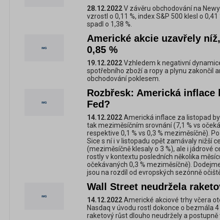
28.12.2022
V závěru obchodování na Newy
vzrostl o 0,11 %, index S&P 500 klesl o 0
spadl o 1,38 %.
Americké akcie uzavřely níž
0,85 %
19.12.2022
Vzhledem k negativní dynamice 
spotřebního zboží a ropy a plynu zakončil a
obchodování poklesem.
Rozbřesk: Americká inflace b
Fed?
14.12.2022
Americká inflace za listopad byl
tak meziměsíčním srovnání (7,1 % vs oček
respektive 0,1 % vs 0,3 % meziměsíčně). Pozi
Sice s ní i v listopadu opět zamávaly nižší 
(meziměsíčně klesaly o 3 %), ale i jádrové
rostly v kontextu posledních několika měsíc
očekávaných 0,3 % meziměsíčně). Dodejme 
jsou na rozdíl od evropských sezónně očišt
Wall Street neudržela raketo
14.12.2022
Americké akciové trhy včera o
Nasdaq v úvodu rostl dokonce o bezmála 4 
raketový růst dlouho neudržely a postupně 