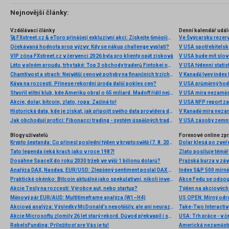
jednotlivými typy brokerů a v neposlední řadě uvedu
několik příkladů nejznámějších z nich.
Nejnovější články:
Vzdělávací články
Denní kalendář udál
🚀 FXstreet.cz & eToro přinášejí exkluzivní akci: Získejte 6měsíční členství ve VIP zóně ZDARMA
Ve Švýcarsku rezer
Očekávaná hodnota prop výzvy: Kdy se nákup challenge vyplatí?
V USA spotřebitelsk
VIP zóna FXstreet.cz v červenci 2026 byla pro klienty opět zisková
V USA bude mít slo
Léto v plném proudu, trhy také: Top 3 obchody traderů Fintokei na indexech a zlatě
V USA týdenní statist
Chamtivost a strach: Největší cenové pohyby na finančních trzích (červenec 2026)
V Kanadě Ivey index
Káva na rozcestí. Přinese rekordní úroda další pokles cen?
V USA průměrný hod
Stvořil elitní klub, kde Ameriku obral o 65 miliard. Madoff řídil největší Ponzi dějin
V USA míra nezaměs
Akcie, dolar, bitcoin, zlato, ropa: Začíná to!
V USA NFP report z
Historická data, kde je získat, jak připojit svého data providera do MultiCharts a proč je budeme potřebovat? (4. díl)
V Kanadě míra neza
Jak obchodují profíci: Fibonacci trading - systém úspěšných traderů
V USA zásoby zemní
Blogy uživatelů
Forexové online zp
Krypto šeptanda: Co přinesl poslední týden v kryptosvětě (7. 8. 2026)
Dolar klesá po zveře
Tato legenda čeká krach jako v roce 1987!
Zlato posiluje téměř 
Dosáhne SpaceX do roku 2030 tržeb ve výši 1 bilionu dolarů?
Pražská burza v záv
Analýza DAX, Nasdaq, EUR/USD: Zlepšený sentiment poslal DAX na nová maxima
Index S&P 500 mírně 
Praktické okénko: Bitcoin aktuálně jako spekulativní, nikoli investiční aktivum
Akcie Tesly na rozcestí: Výrobce aut, nebo startup?
Měnový pár EUR/AUD: Multitimeframe analýza (W1–H4)
US OPEN: Mírný odra
Akciová analýza: Výsledky McDonald’s nepotěšily, ale ani neurazily. Jakou vizi společnost prezentovala?
Akcie Microsoftu zlomily 26 let starý rekord. Důvod překvapil i samotné investory
RebelsFunding: Príležitosť pre Vás je tu!
Americká nezaměstn