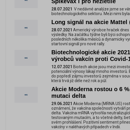
Spikevax i pro nezletilé
28.07.2021
V nedávné analýze jsme se věno
biotechnologického sektoru. Mezi nimi byla i 
Long signál na akcie Mattel
28.07.2021
Americký výrobce hraček dnes v
výsledky. Na začátku týdne byli býci schopn
posledních několika měsíců a dynamicky vyr
startovní signál pro nové rally.
Biotechnologické akcie 2021:
výrobců vakcín proti Covid-
12.07.2021
Biotech akcie jsou mezi investo
potenciální výnosy lákají mnoho investorů. 
do popředí zájmu investorů zejména v souvi
která trvá již déle než rok a půl.
Akcie Moderna rostou o 6 %,
mutaci delta
29.06.2021
Akcie Moderna (MRNA.US) rosto
oznámení, že vakcína společnosti vytváří pr
delta. Vakcína mRNA vytvořila neutralizující
testovaným mutacím, a to včetně delty, bety
svém prohlášení. Pozitivní sentiment přine
vakcíny v naléhavých případech v Indii.