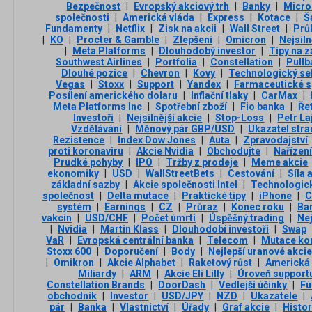
Bezpečnost
|
Evropský akciový trh
|
Banky
|
Micro
společnosti
|
Americká vláda
|
Express
|
Kotace
|
Š
Fundamenty
|
Netflix
|
Zisk na akcii
|
Wall Street
|
Prů
|
KO
|
Procter & Gamble
|
Zlepšení
|
Omicron
|
Nejsil
|
Meta Platforms
|
Dlouhodobý investor
|
Tipy na z
Southwest Airlines
|
Portfolia
|
Constellation
|
Pullb
Dlouhé pozice
|
Chevron
|
Kovy
|
Technologický se
Vegas
|
Stoxx
|
Support
|
Yandex
|
Farmaceutické s
Posílení amerického dolaru
|
Inflační tlaky
|
CarMax
|
Meta Platforms Inc
|
Spotřební zboží
|
Fio banka
|
Ře
Investoři
|
Nejsilnější akcie
|
Stop-Loss
|
Petr La
Vzdělávání
|
Měnový pár GBP/USD
|
Ukazatel str
Rezistence
|
Index Dow Jones
|
Auta
|
Zpravodajství
proti koronaviru
|
Akcie Nvidia
|
Obchodujte
|
Nařízení
Prudké pohyby
|
IPO
|
Tržby z prodeje
|
Meme akcie
ekonomiky
|
USD
|
WallStreetBets
|
Cestování
|
Síla
základní sazby
|
Akcie společnosti Intel
|
Technologick
společnost
|
Delta mutace
|
Praktické tipy
|
iPhone
|
C
systém
|
Earnings
|
CZ
|
Průraz
|
Konec roku
|
Ba
vakcín
|
USD/CHF
|
Počet úmrtí
|
Úspěšný trading
|
Nej
|
Nvidia
|
Martin Klass
|
Dlouhodobí investoři
|
Swap
VaR
|
Evropská centrální banka
|
Telecom
|
Mutace ko
Stoxx 600
|
Doporučení
|
Body
|
Nejlepší uranové akcie
|
Omikron
|
Akcie Alphabet
|
Raketový růst
|
Americká 
Miliardy
|
ARM
|
Akcie Eli Lilly
|
Úroveň support
Constellation Brands
|
DoorDash
|
Vedlejší účinky
|
Fú
obchodník
|
Investor
|
USD/JPY
|
NZD
|
Ukazatele
|
pár
|
Banka
|
Vlastnictví
|
Úřady
|
Graf akcie
|
Histor