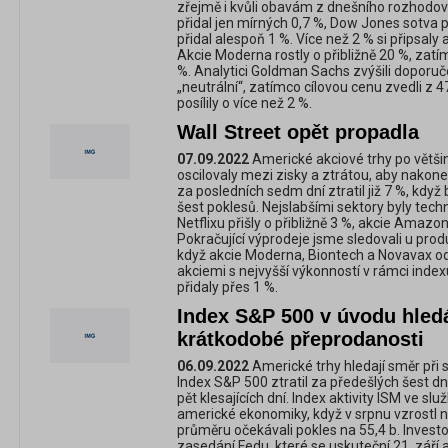
zřejmě i kvůli obavám z dnešního rozhodo
přidal jen mírných 0,7 %, Dow Jones sotva p
přidal alespoň 1 %. Více než 2 % si připsaly
Akcie Moderna rostly o přibližně 20 %, zatí
%. Analytici Goldman Sachs zvýšili doporuče
„neutrální“, zatímco cílovou cenu zvedli z 
posílily o více než 2 %.
Wall Street opět propadla
07.09.2022
Americké akciové trhy po většin
oscilovaly mezi zisky a ztrátou, aby nakone
za posledních sedm dní ztratil již 7 %, kd
šest poklesů. Nejslabšími sektory byly techn
Netflixu přišly o přibližně 3 %, akcie Amazo
Pokračující výprodeje jsme sledovali u prod
když akcie Moderna, Biontech a Novavax o
akciemi s nejvyšší výkonností v rámci indexu 
přidaly přes 1 %.
Index S&P 500 v úvodu hledá
krátkodobé přeprodanosti
06.09.2022
Americké trhy hledají směr při 
Index S&P 500 ztratil za předešlých šest dn
pět klesajících dní. Index aktivity ISM ve sl
americké ekonomiky, když v srpnu vzrostl na
průměru očekávali pokles na 55,4 b. Investoř
zasedání Fedu, které se uskuteční 21. září