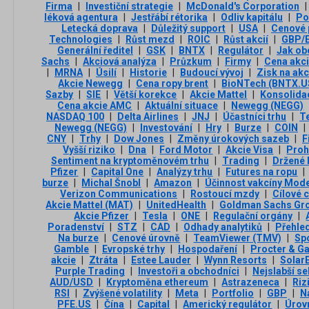
Firma
|
Investiční strategie
|
McDonald's Corporation
|
léková agentura
|
Jestřábí rétorika
|
Odliv kapitálu
|
Po
Letecká doprava
|
Důležitý support
|
USA
|
Cenové 
Technologies
|
Růst mezd
|
ROIC
|
Růst akcií
|
GBP/
Generální ředitel
|
GSK
|
BNTX
|
Regulátor
|
Jak ob
Sachs
|
Akciová analýza
|
Průzkum
|
Firmy
|
Cena akc
|
MRNA
|
Úsilí
|
Historie
|
Budoucí vývoj
|
Zisk na akc
Akcie Newegg
|
Cena ropy brent
|
BioNTech (BNTX.U
Sazby
|
SIE
|
Větší korekce
|
Akcie Mattel
|
Konsolida
Cena akcie AMC
|
Aktuální situace
|
Newegg (NEGG)
NASDAQ 100
|
Delta Airlines
|
JNJ
|
Účastníci trhu
|
T
Newegg (NEGG)
|
Investování
|
Hry
|
Burze
|
COIN
|
CNY
|
Trhy
|
Dow Jones
|
Změny úrokových sazeb
|
F
Vyšší riziko
|
Dna
|
Ford Motor
|
Akcie Visa
|
Proh
Sentiment na kryptoměnovém trhu
|
Trading
|
Držené 
Pfizer
|
Capital One
|
Analýzy trhu
|
Futures na ropu
|
burze
|
Michal Šnobl
|
Amazon
|
Účinnost vakcíny Mod
Verizon Communications
|
Rostoucí mzdy
|
Cílové 
Akcie Mattel (MAT)
|
UnitedHealth
|
Goldman Sachs Gr
Akcie Pfizer
|
Tesla
|
ONE
|
Regulační orgány
|
Poradenství
|
STZ
|
CAD
|
Odhady analytiků
|
Přehled
Na burze
|
Cenové úrovně
|
TeamViewer (TMV)
|
Sp
Gamble
|
Evropské trhy
|
Hospodaření
|
Procter & G
akcie
|
Ztráta
|
Estee Lauder
|
Wynn Resorts
|
Solar
Purple Trading
|
Investoři a obchodníci
|
Nejslabší se
AUD/USD
|
Kryptoměna ethereum
|
Astrazeneca
|
Riz
RSI
|
Zvýšené volatility
|
Meta
|
Portfolio
|
GBP
|
N
PFE.US
|
Čína
|
Capital
|
Americký regulátor
|
Úrov