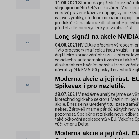
11.08.2021
Starbucks je přední mezinárodn
stejnojmenného řetězce kaváren. V sortim
čerstvě pražené kávové nápoje, vysoce kval
čajové výrobky, studené míchané nápoje, pe
produktů. Cena akcií se dlouhodobě pohybo
před čtvrtletními výsledky pozvolna růst.
Long signál na akcie NVIDI
04.08.2021
NVIDIA je předním výrobcem gr
Tyto procesory mají celou řadu využití – na
digitálním zpracování obrazu, v interneto
vozidlech s autonomním řízením a také pří
dlouhodobém bočním pohybu trend začal o
návrat zpět k EMA-50 poskytl investorů zají
Moderna akcie a její růst. E
Spikevax i pro nezletilé.
28.07.2021
V nedávné analýze jsme se věno
biotechnologického sektoru. Mezi nimi byl
akcie. Dnes se na uvedený titul zase zamě
nebes. Zároveň máme pár důležitých novinek
pozornost. Společnost získala nové odběrat
také očkování adolescentů v EU. Vakcína S
vůči kmenu Delta.
Moderna akcie a její růst. E