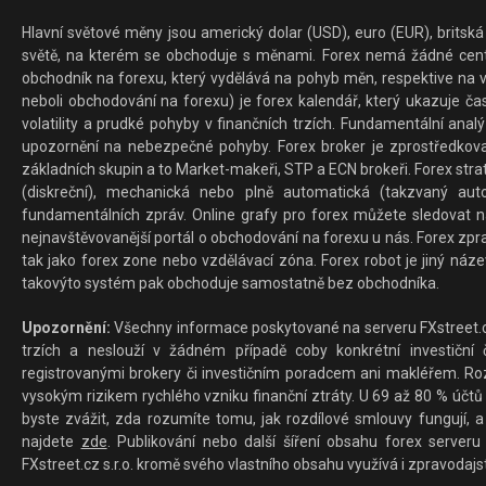
Hlavní světové měny jsou americký dolar (USD), euro (EUR), britská 
světě, na kterém se obchoduje s měnami. Forex nemá žádné centrál
obchodník na forexu, který vydělává na pohyb měn, respektive na v
neboli obchodování na forexu) je forex kalendář, který ukazuje č
volatility a prudké pohyby v finančních trzích. Fundamentální ana
upozornění na nebezpečné pohyby. Forex broker je zprostředkov
základních skupin a to Market-makeři, STP a ECN brokeři. Forex stra
(diskreční), mechanická nebo plně automatická (takzvaný aut
fundamentálních zpráv. Online grafy pro forex můžete sledovat na 
nejnavštěvovanější portál o obchodování na forexu u nás. Forex zprav
tak jako forex zone nebo vzdělávací zóna. Forex robot je jiný náz
takovýto systém pak obchoduje samostatně bez obchodníka.
Upozornění:
Všechny informace poskytované na serveru FXstreet.cz
trzích a neslouží v žádném případě coby konkrétní investiční č
registrovanými brokery či investičním poradcem ani makléřem. Rozd
vysokým rizikem rychlého vzniku finanční ztráty. U 69 až 80 % účtů 
byste zvážit, zda rozumíte tomu, jak rozdílové smlouvy fungují, a
najdete
zde
. Publikování nebo další šíření obsahu forex serveru
FXstreet.cz s.r.o. kromě svého vlastního obsahu využívá i zpravodajs