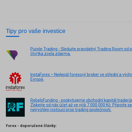
Tipy pro vaše investice
Purple Trading - Sledujte pravidelný Trading Room od p
čtvrtka zcela zdarma.
InstaForex – Nejlepší forexový broker ve střední a vých
Evropě.
RebelsFunding - poskytujeme obchodní kapitál traderů
Získejte od nás účet až ve výši 7 000 000 Kč. Připojte se
nejrychleji rostoucí prop trading společnosti.
Forex - doporučené články: