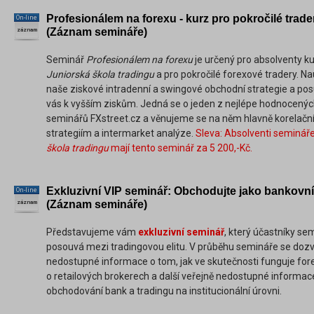
Profesionálem na forexu - kurz pro pokročilé trade
On-line
(Záznam semináře)
záznam
Seminář
Profesionálem na forexu
je určený pro absolventy k
Juniorská škola tradingu
a pro pokročilé forexové tradery. N
naše ziskové intradenní a swingové obchodní strategie a p
vás k vyšším ziskům. Jedná se o jeden z nejlépe hodnocený
seminářů FXstreet.cz a věnujeme se na něm hlavně korelač
strategiím a intermarket analýze.
Sleva: Absolventi seminář
škola tradingu
mají tento seminář za 5 200,-Kč.
Exkluzivní VIP seminář: Obchodujte jako bankovní 
On-line
(Záznam semináře)
záznam
Představujeme vám
exkluzivní seminář
, který účastníky se
posouvá mezi tradingovou elitu. V průběhu semináře se dozv
nedostupné informace o tom, jak ve skutečnosti funguje for
o retailových brokerech a další veřejně nedostupné informac
obchodování bank a tradingu na institucionální úrovni.