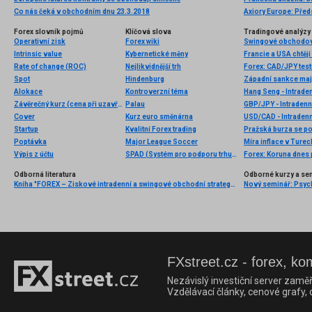
Co nás čeká v obchodním dnu 23.3.2018
Axiory Europe: Před
Forex slovník pojmů
Klíčová slova
Tradingové analýzy 
Operativní zisk
Forex wiki
Swingové obchodová
Intrinsic value
Kybernetické měny
Francie a USA chtějí
Rate of change (ROC)
Nejlikvidnější trh
Forex: CAD/JPY tes
Spot
Hindenburg
Západní sankce maj
Alokace
Kontroverzní téma
Hang Seng - Intrade
Závěrečný kurz (cena při uzavření)
Palau
GBP/JPY - Intradenn
Cover
Kurz euro směnárna
USD/CAD - Intradenn
Startup
Kvalitní Forex trading
Pražská burza se po
Poptávka
Major League Soccer
Výpis z účtu
SPAD (Systém pro podporu trhu akcií a dluhopisů)
Odborná literatura
Odborné kurzy a se
Kniha "FOREX – Ziskové intradenní a swingové obchodní strategie" od Kathy Lien vychází v češtině!
FXstreet.cz - forex, ko
Nezávislý investiční server zaměř
Vzdělávací články, cenové grafy,