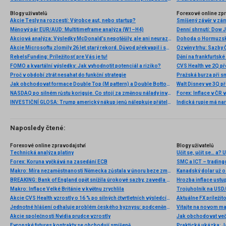
Blogy uživatelů
Forexové online zp
Akcie Tesly na rozcestí: Výrobce aut, nebo startup?
Smíšený závěr v zá
Měnový pár EUR/AUD: Multitimeframe analýza (W1–H4)
Akciová analýza: Výsledky McDonald’s nepotěšily, ale ani neurazily. Jakou vizi společnost prezentovala?
Dohoda o Hormuzské
Akcie Microsoftu zlomily 26 let starý rekord. Důvod překvapil i samotné investory
RebelsFunding: Príležitosť pre Vás je tu!
FOMO a kvartální výsledky: Jak vyhodnotit potenciál a riziko?
Proč v období ztrát nesahat do funkční strategie
Pražská burza při s
Jak obchodovat formace Double Top (M pattern) a Double Bottom (W pattern)
NASDAQ po silném růstu koriguje. Co stojí za změnou nálady investorů?
INVESTIČNÍ GLOSA: Trump americký nákup jenů nálepkuje přátelstvím. Pravda je jinde
Naposledy čtené:
Forexové online zpravodajství
Blogy uživatelů
Technická analýza platiny
Učit se, učit se… a? U
Forex: Koruna vyčkává na zasedání ECB
SMC a ICT – tradin
Makro: Míra nezaměstnanosti Německa zůstala v únoru beze změny
Kanadský dolar už o
BREAKING: Bank of England opět snížila úrokové sazby, zavedla QE
Hrozba inflace ustu
Makro: Inflace Velké Británie v květnu zrychlila
Trojuholník na USD/
Akcie CVS Health vzrostly o 16 % po silných čtvrtletních výsledcích
Aktuálne FX príleži
Jednotné hlášení odhaluje problém českého byznysu: podceněnou digitalizaci v malých a středních podnicích
Vitajte na novom m
Akcie společnosti Nvidia prudce vzrostly
Jak obchodovat več
Evropské futures kontrakty se obchodují smíšeně
Praktická ukázka: J