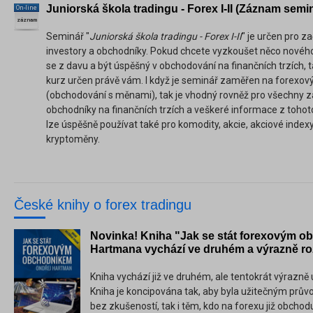
Juniorská škola tradingu - Forex I-II (Záznam semi
On-line
záznam
Seminář "
Juniorská škola tradingu - Forex I-II
" je určen pro za
investory a obchodníky. Pokud chcete vyzkoušet něco novéh
se z davu a být úspěšný v obchodování na finančních trzích, t
kurz určen právě vám. I když je seminář zaměřen na forexový
(obchodování s měnami), tak je vhodný rovněž pro všechny za
obchodníky na finančních trzích a veškeré informace z toho
lze úspěšně používat také pro komodity, akcie, akciové indexy
kryptoměny.
České knihy o forex tradingu
Novinka! Kniha "Jak se stát forexovým 
Hartmana vychází ve druhém a výrazně ro
Kniha vychází již ve druhém, ale tentokrát výrazn
Kniha je koncipována tak, aby byla užitečným prů
bez zkušeností, tak i těm, kdo na forexu již obchoduj