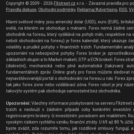
Copyright © 2009 - 2026
FXstreet.cz
s.r.o. - Závazná pravidla pro p
Pravidla diskuse
,
Obchodní podmínky
,
Reklama/Advertising
,
RSS
,
Vý
Hlavní světové měny jsou americký dolar (USD), euro (EUR), britská 
světě, na kterém se obchoduje s měnami. Forex nemá žádné centrál
obchodník na forexu, který vydělává na pohyb měn, respektive na v
neboli obchodování na forexu) je forex kalendář, který ukazuje č
volatility a prudké pohyby v finančních trzích. Fundamentální ana
upozornění na nebezpečné pohyby. Forex broker je zprostředkov
základních skupin a to Market-makeři, STP a ECN brokeři. Forex stra
(diskreční), mechanická nebo plně automatická (takzvaný aut
fundamentálních zpráv. Online grafy pro forex můžete sledovat na 
nejnavštěvovanější portál o obchodování na forexu u nás. Forex zprav
tak jako forex zone nebo vzdělávací zóna. Forex robot je jiný náz
takovýto systém pak obchoduje samostatně bez obchodníka.
Upozornění:
Všechny informace poskytované na serveru FXstreet.cz
trzích a neslouží v žádném případě coby konkrétní investiční č
registrovanými brokery či investičním poradcem ani makléřem. Rozd
vysokým rizikem rychlého vzniku finanční ztráty. U 69 až 80 % účtů 
byste zvážit, zda rozumíte tomu, jak rozdílové smlouvy fungují, a