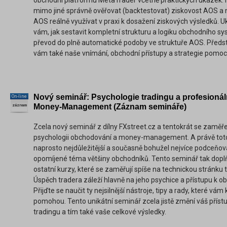
obchodní platformu MetaTrader včetně praktických ukázek. 
mimo jiné správně ověřovat (backtestovat) ziskovost AOS a
AOS reálně využívat v praxi k dosažení ziskových výsledků.
vám, jak sestavit kompletní strukturu a logiku obchodního s
převod do plně automatické podoby ve struktuře AOS. Před
vám také naše vnímání, obchodní přístupy a strategie pomoc
Nový seminář: Psychologie tradingu a profesionál
On-line
Money-Management (Záznam semináře)
záznam
Zcela nový seminář z dílny FXstreet.cz a tentokrát se zaměř
psychologii obchodování a money-management. A právě tot
naprosto nejdůležitější a současně bohužel nejvíce podceňo
opomíjené téma většiny obchodníků. Tento seminář tak dopl
ostatní kurzy, které se zaměřují spíše na technickou stránku 
Úspěch tradera záleží hlavně na jeho psychice a přístupu k o
Přijďte se naučit ty nejsilnější nástroje, tipy a rady, které vá
pomohou. Tento unikátní seminář zcela jistě změní váš přístu
tradingu a tím také vaše celkové výsledky.