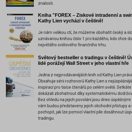
znalosti.
Kniha "FOREX – Ziskové intradenní a swi
Kathy Lien vychází v češtině!
Je nám velikou ctí, že můžeme obohatit český a sl
uznávanou knihou číslo 1 pro každého, kdo chce d
největšího světového finančního trhu.
Světový bestseller o tradingu v češtině! 
lidé porážejí Wall Street v jeho vlastní hře
Jedna z nejprodávanějších knih od Kathy Lien práv
Obsahuje sérii rozhovorů Kathy Lien s nejúspěšnější
inspirací pro tisíce čtenářů po celém světě. Setkáte s
dokázali zbohatnout díky systematickému dodržován
Bez ohledu na jejich povolání jsou dnes úspěšnými 
vám budou představeny jejich obchodní přístupy a
pochopit, jak lze pomocí vlastní píle dosáhnout ús
tradingu.