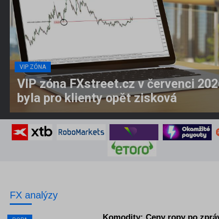
VIP ZÓNA
VIP zóna FXstreet.cz v červenci 20
byla pro klienty opět zisková
Červenec byl pro členy VIP zóny FXstreet.cz
dalším úspě...
Celý článek ⇾
FX analýzy
Komodity: Ceny ropy po zprá