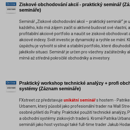
Ziskové obchodování akcií - praktický seminář (Z
On-line
semináře)
záznam
Seminář „Ziskové obchodování akcií – praktický seminář“ je 
každého, kdo má zájem začít si aktivně budovat své vlastní, 
profitabilní akciové portfolio a naučit se ziskově obchodovat 
akciové indexy. Svět investic je dynamický a rychle se mění. K
úspěchu je vytvořit si silné a stabilní portfolio, které dlouhodo
jakékoliv situaci. Seminář je určen pro všechny začátečníky al
mírně až středně pokročilé obchodníky a investory.
Praktický workshop technické analýzy + profi obc
On-line
systémy (Záznam semináře)
záznam
FXstreet.cz představuje
unikátní seminář
s hostem - Patrik
Urbanem, který působil jako profesionální trader na Wall Stre
osobně přiletí do Prahy. Praktické použití technické analýzy, 
a obchodní systémy ziskových traderů. Kromě Patrika Urban
semináři jako host vystoupí také full-time trader Jakub Hoda