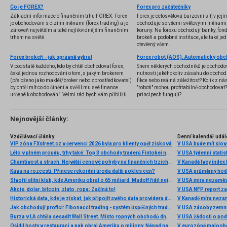
Co je FOREX?
Forex pro začátečníky
Základní informace o finančním trhu FOREX. Forex
Forex je celosvětová burzovní síť, v jej
je obchodování s cizími měnami (forex trading) a je
obchoduje se všemi světovými měnami,
zároveň největším a také nejlikvidnějším finančním
koruny. Na forexu obchodují banky, fondy
trhem na světě.
brokeři a podobné instituce, ale také jedn
otevřený všem.
Forex brokeři - jak správně vybrat
V podstatě každého, kdo by chtěl obchodovat forex,
Snem některých obchodníků je obchodo
čeká jednou rozhodování o tom, s jakým brokerem
nutnosti jakéhokoliv zásahu do obchod
(přeloženo jako makléř/broker nebo zprostředkovatel)
fikce nebo reálná záležitost? Kolik z nás
by chtěl mít co do činění a svěřil mu své finance
"roboti" mohou profitabilně obchodovat
určené k obchodování. Velmi rád bych vám přiblížil
principech fungují?
problematiku výběru brokera, rozdíl mezi
jednotlivými typy brokerů a v neposlední řadě uvedu
několik příkladů nejznámějších z nich.
Nejnovější články:
Vzdělávací články
Denní kalendář udál
VIP zóna FXstreet.cz v červenci 2026 byla pro klienty opět zisková
V USA bude mít slo
Léto v plném proudu, trhy také: Top 3 obchody traderů Fintokei na indexech a zlatě
V USA týdenní statist
Chamtivost a strach: Největší cenové pohyby na finančních trzích (červenec 2026)
V Kanadě Ivey index
Káva na rozcestí. Přinese rekordní úroda další pokles cen?
V USA průměrný hod
Stvořil elitní klub, kde Ameriku obral o 65 miliard. Madoff řídil největší Ponzi dějin
V USA míra nezaměs
Akcie, dolar, bitcoin, zlato, ropa: Začíná to!
V USA NFP report z
Historická data, kde je získat, jak připojit svého data providera do MultiCharts a proč je budeme potřebovat? (4. díl)
V Kanadě míra neza
Jak obchodují profíci: Fibonacci trading - systém úspěšných traderů
V USA zásoby zemní
Burza v LA chtěla sesadit Wall Street. Místo ropných obchodů dnes místem duní basy
V USA žádosti o po
Ošidil hosty v restauraci a pak obral Ameriku o miliony. Nápad na obří podvod dostal Ponzi náhodou
V eurozóně maloobc