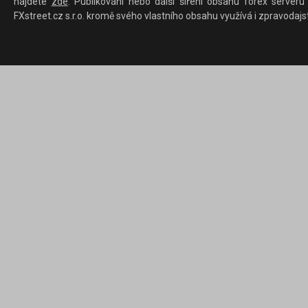
najdete
zde
. Publikování nebo další šíření obsahu forex serveru
FXstreet.cz s.r.o. kromě svého vlastního obsahu využívá i zpravodajs