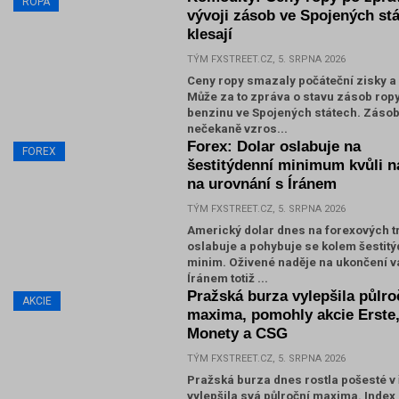
ROPA
vývoji zásob ve Spojených st
klesají
TÝM FXSTREET.CZ, 5. SRPNA 2026
Ceny ropy smazaly počáteční zisky a 
Může za to zpráva o stavu zásob ropy
benzinu ve Spojených státech. Zásob
nečekaně vzros...
Forex: Dolar oslabuje na
FOREX
šestitýdenní minimum kvůli n
na urovnání s Íránem
TÝM FXSTREET.CZ, 5. SRPNA 2026
Americký dolar dnes na forexových t
oslabuje a pohybuje se kolem šestit
minim. Oživené naděje na ukončení v
Íránem totiž ...
Pražská burza vylepšila půlro
AKCIE
maxima, pomohly akcie Erste
Monety a CSG
TÝM FXSTREET.CZ, 5. SRPNA 2026
Pražská burza dnes rostla pošesté v 
vylepšila svá půlroční maxima. Index 