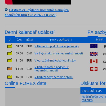
FXstreet.cz - týdenní komentář a analýza
finančních trhů (3.8.2026 - 7.8.2026)
Denní kalendář událostí
FX sazb
MĚNA
D
ČAS
MĚNA
POPIS UDÁLOSTI
08:00
EUR
V Německu podnikové objednávky
E
09:00
CHF
Ve Švýcarsku míra nezaměstnanosti
G
11:00
EUR
V eurozóně maloobchodní tržby
C
V USA žádosti o podporu v
14:30
USD
C
nezaměstnanosti
16:30
USD
V USA zásoby zemního plynu
Online FOREX data
Diskusní fó
DISKUSNÍ TÉMA
Nedělní přáprava: 
roli euro