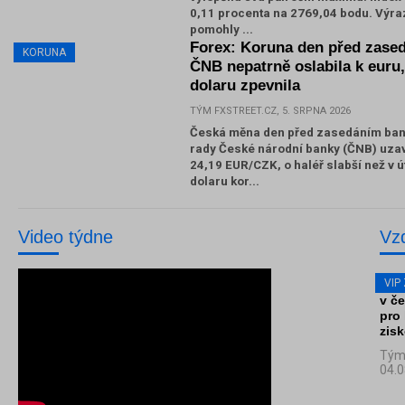
0,11 procenta na 2769,04 bodu. Výr
pomohly ...
Forex: Koruna den před zase
KORUNA
ČNB nepatrně oslabila k euru,
dolaru zpevnila
TÝM FXSTREET.CZ, 5. SRPNA 2026
Česká měna den před zasedáním ban
rady České národní banky (ČNB) uzav
24,19 EUR/CZK, o haléř slabší než v ú
dolaru kor...
Video týdne
Vz
VIP
VIP 
v če
pro 
zis
Tým 
04.0