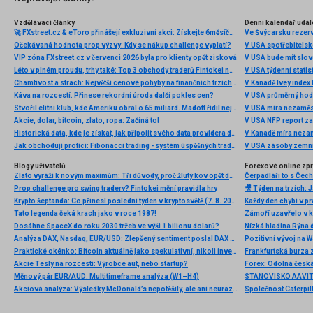
Vzdělávací články
Denní kalendář udál
🚀 FXstreet.cz & eToro přinášejí exkluzivní akci: Získejte 6měsíční členství ve VIP zóně ZDARMA
Ve Švýcarsku rezer
Očekávaná hodnota prop výzvy: Kdy se nákup challenge vyplatí?
V USA spotřebitelsk
VIP zóna FXstreet.cz v červenci 2026 byla pro klienty opět zisková
V USA bude mít slo
Léto v plném proudu, trhy také: Top 3 obchody traderů Fintokei na indexech a zlatě
V USA týdenní statist
Chamtivost a strach: Největší cenové pohyby na finančních trzích (červenec 2026)
V Kanadě Ivey index
Káva na rozcestí. Přinese rekordní úroda další pokles cen?
V USA průměrný hod
Stvořil elitní klub, kde Ameriku obral o 65 miliard. Madoff řídil největší Ponzi dějin
V USA míra nezaměs
Akcie, dolar, bitcoin, zlato, ropa: Začíná to!
V USA NFP report z
Historická data, kde je získat, jak připojit svého data providera do MultiCharts a proč je budeme potřebovat? (4. díl)
V Kanadě míra neza
Jak obchodují profíci: Fibonacci trading - systém úspěšných traderů
V USA zásoby zemní
Blogy uživatelů
Forexové online zp
Zlato vyráží k novým maximům: Tři důvody, proč žlutý kov opět dominuje
Prop challenge pro swing tradery? Fintokei mění pravidla hry
Krypto šeptanda: Co přinesl poslední týden v kryptosvětě (7. 8. 2026)
Tato legenda čeká krach jako v roce 1987!
Dosáhne SpaceX do roku 2030 tržeb ve výši 1 bilionu dolarů?
Nízká hladina Rýna 
Analýza DAX, Nasdaq, EUR/USD: Zlepšený sentiment poslal DAX na nová maxima
Pozitivní vývoj na Wa
Praktické okénko: Bitcoin aktuálně jako spekulativní, nikoli investiční aktivum
Frankfurtská burza 
Akcie Tesly na rozcestí: Výrobce aut, nebo startup?
Měnový pár EUR/AUD: Multitimeframe analýza (W1–H4)
Akciová analýza: Výsledky McDonald’s nepotěšily, ale ani neurazily. Jakou vizi společnost prezentovala?