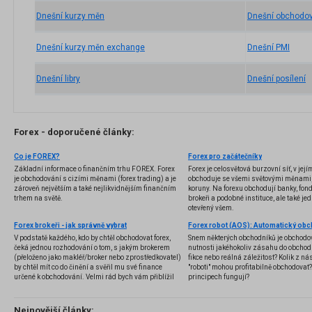
Dnešní kurzy měn
Dnešní obchodov
Dnešní kurzy měn exchange
Dnešní PMI
Dnešní libry
Dnešní posílení
Forex - doporučené články:
Co je FOREX?
Forex pro začátečníky
Základní informace o finančním trhu FOREX. Forex
Forex je celosvětová burzovní síť, v jej
je obchodování s cizími měnami (forex trading) a je
obchoduje se všemi světovými měnami,
zároveň největším a také nejlikvidnějším finančním
koruny. Na forexu obchodují banky, fondy
trhem na světě.
brokeři a podobné instituce, ale také jedn
otevřený všem.
Forex brokeři - jak správně vybrat
V podstatě každého, kdo by chtěl obchodovat forex,
Snem některých obchodníků je obchodo
čeká jednou rozhodování o tom, s jakým brokerem
nutnosti jakéhokoliv zásahu do obchod
(přeloženo jako makléř/broker nebo zprostředkovatel)
fikce nebo reálná záležitost? Kolik z nás
by chtěl mít co do činění a svěřil mu své finance
"roboti" mohou profitabilně obchodovat
určené k obchodování. Velmi rád bych vám přiblížil
principech fungují?
problematiku výběru brokera, rozdíl mezi
jednotlivými typy brokerů a v neposlední řadě uvedu
několik příkladů nejznámějších z nich.
Nejnovější články: