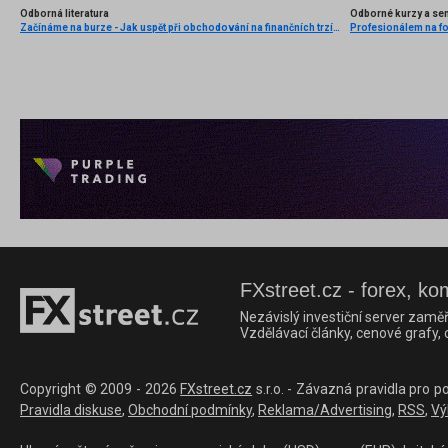
Odborná literatura
Odborné kurzy a se
Začínáme na burze - Jak uspět při obchodování na finančních trzích (1. vydání)
FXstreet.cz - forex, ko
Nezávislý investiční server zaměř
Vzdělávací články, cenové grafy,
Copyright © 2009 - 2026
FXstreet.cz
s.r.o. - Závazná pravidla pro p
Pravidla diskuse
,
Obchodní podmínky
,
Reklama/Advertising
,
RSS
,
Vý