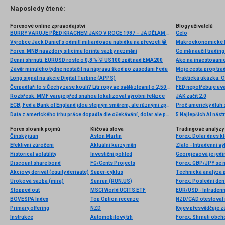
Naposledy čtené:
Forexové online zpravodajství
Blogy uživatelů
BURRY VARUJE PŘED KRACHEM JAKO V ROCE 1987 – JÁ DĚLÁM TOHLE
Celo
Výrobce Jack Daniel’s odmítl miliardovou nabídku na převzetí 🥃
Makroekonomické fak
Forex: MNB navzdory sílícímu forintu sazby nezmění
Co mě naučil trading
Denní shrnutí: EURUSD roste o 0,8 % 💡 US100 zpět nad EMA200
Ako na investovani
Závěr minulého týdne nestačil na nápravu škod po zasedání Fedu
Long signál na akcie Digital Turbine (APPS)
Praktická ukázka: 
Čerpadláři to s Čechy zase koulí? Litr ropy ve světě zlevnil o 2,50 Kč, ale litr nafty v ČR ve stejné době zdražil o více než 1 Kč
FED nepotřebuje uv
Rozbřesk: MMF varuje před snahou lokalizovat výrobní řetězce
JAK začít 2.0
ECB, Fed a Bank of England jdou stejným směrem, ale různými způsoby
Proč americký dluh s
Data z amerického trhu práce dopadla dle očekávání, dolar ale posílil
5 Najlepších AI nás
Forex slovník pojmů
Klíčová slova
Tradingové analýzy 
Čínský jüan
Aston Martin
Forex: Dolar dnes kl
Efektivní zúročení
Aktuální kurzy měn
Zlato - Intradenní v
Historical volatility
Investiční pohled
Georgievová je jedi
Discount share bond
FG/Cents Projects
Forex: GBP/JPY se n
Akciový derivát (equity derivate)
Super-cyklus
Technická analýza 
Úroková sazba (míra)
Sunrun (RUN.US)
Stopped out
MSCI World UCITS ETF
EUR/USD - Intradenn
BOVESPA Index
Top Option recenze
Primary offering
NZD
Kyjev přesvědčuje zá
Instrukce
Automobilový trh
Forex: Shrnutí obch