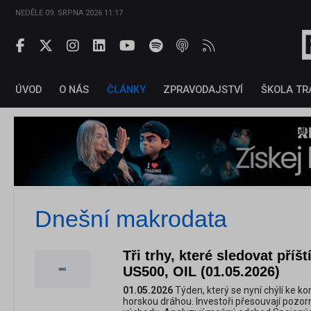
NEDĚLE 09. SRPNA 2026 11:17
ÚVOD
O NÁS
ČLÁNKY
ZPRAVODAJSTVÍ
ŠKOLA TR
Dnešní makrodata
Tři trhy, které sledovat příš
US500, OIL (01.05.2026)
01.05.2026
Týden, který se nyní chýlí ke ko
horskou dráhou. Investoři přesouvají pozor