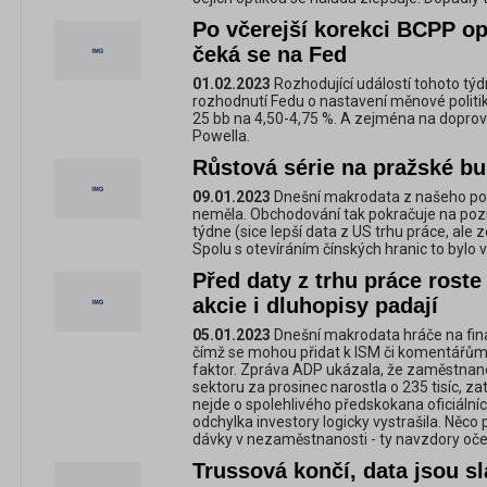
Po včerejší korekci BCPP opě
čeká se na Fed
01.02.2023
Rozhodující událostí tohoto týd
rozhodnutí Fedu o nastavení měnové politik
25 bb na 4,50-4,75 %. A zejména na dopr
Powella.
Růstová série na pražské bu
09.01.2023
Dnešní makrodata z našeho pohl
neměla. Obchodování tak pokračuje na pozi
týdne (sice lepší data z US trhu práce, al
Spolu s otevíráním čínských hranic to bylo 
Před daty z trhu práce roste
akcie i dluhopisy padají
05.01.2023
Dnešní makrodata hráče na fina
čímž se mohou přidat k ISM či komentářům 
faktor. Zpráva ADP ukázala, že zaměstna
sektoru za prosinec narostla o 235 tisíc, za
nejde o spolehlivého předskokana oficiálních
odchylka investory logicky vystrašila. Něco
dávky v nezaměstnanosti - ty navzdory oček
Trussová končí, data jsou sl