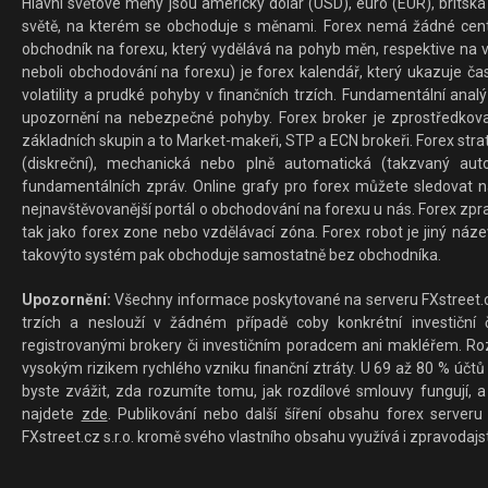
Hlavní světové měny jsou americký dolar (USD), euro (EUR), britská 
světě, na kterém se obchoduje s měnami. Forex nemá žádné centrál
obchodník na forexu, který vydělává na pohyb měn, respektive na v
neboli obchodování na forexu) je forex kalendář, který ukazuje č
volatility a prudké pohyby v finančních trzích. Fundamentální ana
upozornění na nebezpečné pohyby. Forex broker je zprostředkov
základních skupin a to Market-makeři, STP a ECN brokeři. Forex stra
(diskreční), mechanická nebo plně automatická (takzvaný aut
fundamentálních zpráv. Online grafy pro forex můžete sledovat na 
nejnavštěvovanější portál o obchodování na forexu u nás. Forex zprav
tak jako forex zone nebo vzdělávací zóna. Forex robot je jiný náz
takovýto systém pak obchoduje samostatně bez obchodníka.
Upozornění:
Všechny informace poskytované na serveru FXstreet.cz
trzích a neslouží v žádném případě coby konkrétní investiční č
registrovanými brokery či investičním poradcem ani makléřem. Rozd
vysokým rizikem rychlého vzniku finanční ztráty. U 69 až 80 % účtů 
byste zvážit, zda rozumíte tomu, jak rozdílové smlouvy fungují, a
najdete
zde
. Publikování nebo další šíření obsahu forex serveru
FXstreet.cz s.r.o. kromě svého vlastního obsahu využívá i zpravodajs