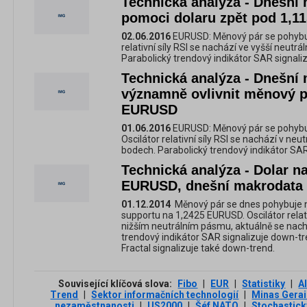
Technická analýza - Dnešn
pomoci dolaru zpět pod 1,
02.06.2016
EURUSD: Měnový pár se pohybuje
relativní síly RSI se nachází ve vyšší neutrál
Parabolický trendový indikátor SAR signaliz
Technická analýza - Dnešn
významně ovlivnit měnový pá
EURUSD
01.06.2016
EURUSD: Měnový pár se pohybu
Oscilátor relativní síly RSI se nachází v neut
bodech. Parabolický trendový indikátor SAR
Technická analýza - Dolar na
EURUSD, dnešní makrodata
01.12.2014
Měnový pár se dnes pohybuje n
supportu na 1,2425 EURUSD. Oscilátor relati
nižším neutrálním pásmu, aktuálně se nachá
trendový indikátor SAR signalizuje down-t
Fractal signalizuje také down-trend.
Související klíčová slova:
Fibo
|
EUR
|
Statistiky
|
A
Trend
|
Sektor informačních technologií
|
Minas Gera
nezaměstnanosti
|
US2000
|
Šéf NATO
|
Stochastick