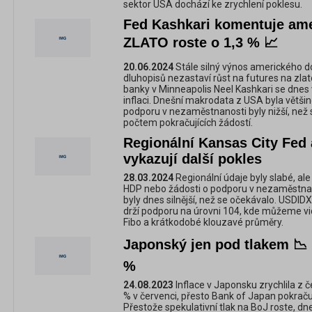
sektor USA dochází ke zrychlení poklesu.
Fed Kashkari komentuje am
ZLATO roste o 1,3 % 📈
20.06.2024
Stále silný výnos amerického do
dluhopisů nezastaví růst na futures na zlat
banky v Minneapolis Neel Kashkari se dnes 
inflaci. Dnešní makrodata z USA byla většin
podporu v nezaměstnanosti byly nižší, než 
počtem pokračujících žádostí.
Regionální Kansas City Fed
vykazují další pokles
28.03.2024
Regionální údaje byly slabé, ale
HDP nebo žádosti o podporu v nezaměstnan
byly dnes silnější, než se očekávalo. USDID
drží podporu na úrovni 104, kde můžeme v
Fibo a krátkodobé klouzavé průměry.
Japonský jen pod tlakem 📉
%
24.08.2023
Inflace v Japonsku zrychlila z 
% v červenci, přesto Bank of Japan pokračuj
Přestože spekulativní tlak na BoJ roste, d