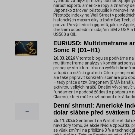
východu. Analyzují možný odchod Spojený
nárůst exportu americké ropy a známky des
Japonsko zároveň přistoupilo k měnové interv
Přestože indexy na Wall Street v poslední
historických maxim díky tržbám Big Tech, 
pauzu. Po výsledcích gigantů, jako je Apple
dnešním odpoledním údajům ISM z USA a 
US500 a OIL.
EUR/USD: Multitimeframe an
Sonic R (D1–H1)
26.03.2026
V tomto blogu se podíváme n
multitimeframe analýzy v kombinaci se sy
propojuje strukturu trhu na vyšších time
vstupů na nižších grafech. Cílem je nejen id
ale také připravit konkrétní scénáře pro ob
– tedy práce s tzv. Dragonem (EMA kanál), 
aktivitou velkých hráčů. Dnešní vývoj navíc
fundament v podobě žádostí o podporu v
Claims), který může rozhodnout o krátko
Denní shrnutí: Americké ind
dolar slábne před svátkem D
25.11.2025
Sentiment na Wall Street dál uk
navzdory tomu, že akcie Nvidia zpočátku p
se však zmírnil na přibližně 3 % a technolog