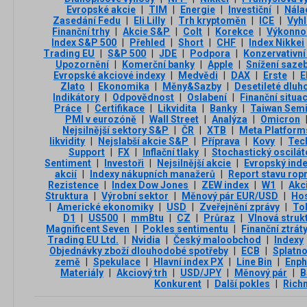
Evropské akcie
|
TIM
|
Energie
|
Investiční
|
Nála
Zasedání Fedu
|
Eli Lilly
|
Trh kryptoměn
|
ICE
|
Vyhl
Finanční trhy
|
Akcie S&P
|
Colt
|
Korekce
|
Výkonno
Index S&P 500
|
Přehled
|
Short
|
CHF
|
Index Nikkei
Trading EU
|
S&P 500
|
JDE
|
Podpora
|
Konzervativní
Upozornění
|
Komerční banky
|
Apple
|
Snížení saze
Evropské akciové indexy
|
Medvědi
|
DAX
|
Erste
|
E
Zlato
|
Ekonomika
|
Měny&Sazby
|
Desetileté dluh
Indikátory
|
Odpovědnost
|
Oslabení
|
Finanční situa
Práce
|
Certifikace
|
Likvidita
|
Banky
|
Taiwan Sem
PMI v eurozóně
|
Wall Street
|
Analýza
|
Omicron
Nejsilnější sektory S&P
|
ČR
|
XTB
|
Meta Platform
likvidity
|
Nejslabší akcie S&P
|
Příprava
|
Kovy
|
Tec
Support
|
FX
|
Inflační tlaky
|
Stochastický oscilát
Sentiment
|
Investoři
|
Nejsilnější akcie
|
Evropský ind
akcií
|
Indexy nákupních manažerů
|
Report stavu rop
Rezistence
|
Index Dow Jones
|
ZEW index
|
W1
|
Akc
Struktura
|
Výrobní sektor
|
Měnový pár EUR/USD
|
Ho
|
Americké ekonomiky
|
USD
|
Zveřejnění zprávy
|
To
D1
|
US500
|
mmBtu
|
CZ
|
Průraz
|
Vlnová struk
Magnificent Seven
|
Pokles sentimentu
|
Finanční ztrát
Trading EU Ltd.
|
Nvidia
|
Český maloobchod
|
Indexy
Objednávky zboží dlouhodobé spotřeby
|
ECB
|
Splatno
země
|
Spekulace
|
Hlavní index PX
|
Line Bin
|
Enph
Materiály
|
Akciový trh
|
USD/JPY
|
Měnový pár
|
B
Konkurent
|
Další pokles
|
Rich