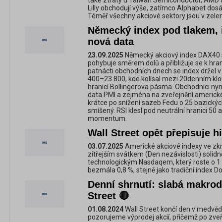
také ztráty u Taiwan Semiconductor, AMD a
Lilly obchodují výše, zatímco Alphabet dos
Téměř všechny akciové sektory jsou v zelen
Německý index pod tlakem, i
nová data
23.09.2025
Německý akciový index DAX40 
pohybuje směrem dolů a přibližuje se k hra
patnácti obchodních dnech se index držel
400–23 800, kde kolísal mezi 20denním k
hranicí Bollingerova pásma. Obchodníci nyn
data PMI a zejména na zveřejnění americké
krátce po snížení sazeb Fedu o 25 bazický
smíšený. RSI klesl pod neutrální hranici 50
momentum.
Wall Street opět přepisuje h
03.07.2025
Americké akciové indexy ve zk
zítřejším svátkem (Den nezávislosti) solidně
technologickým Nasdaqem, který roste o 1 
bezmála 0,8 %, stejně jako tradiční index 
Denní shrnutí: slabá makroda
Street 🔴
01.08.2024
Wall Street končí den v medvěd
pozorujeme výprodej akcií, přičemž po zveř