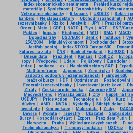
index ekonomického sentimentu
|
Přehled kurzů nejdů
materiály
|
Společnost
|
Evropské trhy
|
Oživení ame
Velké americké banky
|
Riksbank
|
USDIDX
|
Solární p
bankéřů
|
Nejslabší sektory
|
Obchodní rozhodnutí
|
AU
rezervní banky
|
Riziko
|
Analytik
|
JPY
|
Pražské burz
Order
|
Meta
|
GBP
|
NATO
|
Plyn
|
ACT
|
S&P/Case-
Pokles
|
Impuls
|
Předpovědi
|
WTI
|
SMA
|
MACD
Dopad na trhy
|
USD/EUR
|
Sentix
|
Instituce
|
Vý
256/2004
|
Minulá výkonnost
|
Obchodní den
|
Stox
Jestřábí postoj
|
Index STOXX Europe 600
|
Dynami
Futures na zlato
|
ČNB
|
Bank of England
|
EURUSD
|
A
|
Dnešní data
|
Prezident
|
Kansas
|
Colt CZ
|
Evropa
ropy
|
Předpověď
|
Údaje
|
Pojišťovny
|
Eurodolar
|
index
|
Indikace
|
ex
|
Nejslabší sektory S&P
|
Expedi
Multitimeframe
|
Japonsko
|
Zemní plyn
|
Společn
žádostí o podporu v nezaměstnanosti
|
Europe 600
|
pražské burzy
|
HDP
|
Optimismus
|
Rozhodování
Federální rezervní banky
|
Investování je rizikové
|
Ob
Ztráty
|
Česká národní banka
|
Americký ISM
|
Japon
Medvědí trend
|
Pražská burza
|
City
|
Napětí na trzí
USDJPY
|
Price Action
|
Technologie
|
SSI
|
Kurz
|
důvěry
|
AMD
|
NVDA
|
Výsledky
|
Silnější dolar
|
In
Investujte
|
Komunikace
|
Makrodata
|
Zisky
|
DAX4
Důvěra
|
Výplata
|
Tapestry
|
Ukazatel
|
Slabší dolar
Burzy
|
Hospodářský růst
|
Export
|
Prezident Putin
|
|
Nervozita
|
Praha
|
Výhled úrokových sazeb
|
Fund
Technická analýza
|
Trendový indikátor
|
USD/oz
|
B
Dluhopisové výnosy
|
NFP
|
Nikkei
|
Průmyslová v