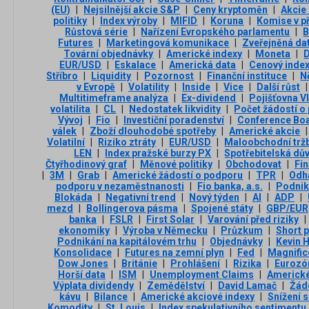
(EU)
|
Nejsilnější akcie S&P
|
Ceny kryptoměn
|
Akcie
politiky
|
Index výroby
|
MIFID
|
Koruna
|
Komise v p
Růstová série
|
Nařízení Evropského parlamentu
|
B
Futures
|
Marketingová komunikace
|
Zveřejněná da
Tovární objednávky
|
Americké indexy
|
Moneta
|
D
EUR/USD
|
Eskalace
|
Americká data
|
Cenový inde
Stříbro
|
Liquidity
|
Pozornost
|
Finanční instituce
|
N
v Evropě
|
Volatility
|
Inside
|
Vice
|
Další růst
|
Multitimeframe analýza
|
Ex-dividend
|
Pojišťovna V
volatilita
|
CL
|
Nedostatek likvidity
|
Počet žádostí o
Vývoj
|
Fio
|
Investiční poradenství
|
Conference Bo
válek
|
Zboží dlouhodobé spotřeby
|
Americké akcie
|
Volatilní
|
Riziko ztráty
|
EUR/USD
|
Maloobchodní trž
LEN
|
Index pražské burzy PX
|
Spotřebitelská dů
Čtyřhodinový graf
|
Měnové politiky
|
Obchodovat
|
Fi
|
3М
|
Grab
|
Americké žádostí o podporu
|
TPR
|
Odh
podporu v nezaměstnanosti
|
Fio banka, a.s.
|
Podnik
Blokáda
|
Negativní trend
|
Nový týden
|
AI
|
ADP
|
mezd
|
Bollingerova pásma
|
Spojené státy
|
GBP/EUR
banka
|
FSLR
|
First Solar
|
Varování před riziky
|
ekonomiky
|
Výroba v Německu
|
Průzkum
|
Short 
Podnikání na kapitálovém trhu
|
Objednávky
|
Kevin 
Konsolidace
|
Futures na zemní plyn
|
Fed
|
Magnific
Dow Jones
|
Británie
|
Prohlášení
|
Rizika
|
Eurozó
Horší data
|
ISM
|
Unemployment Claims
|
Americké
Výplata dividendy
|
Zemědělství
|
David Lamač
|
Žád
kávu
|
Bilance
|
Americké akciové indexy
|
Snížení 
Komodity
|
St. Louis
|
Index spekulativního sentimentu