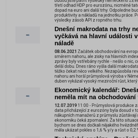
budou jistě patřit výsledky německého ZEW
třetí odhad HDP pro eurozónu, nicméně tat
dopad na euro ani další trhy. Odpoledne b
produktivity a nákladů na jednotku práce. 
výsledky zásob API z ropného trhu.
Dnešní makrodata na trhy n
vyčkává na hlavní události v
náladě
08.06.2021
Začátek obchodování na evropsk
směrem nahoru, ale zisky na hlavních inde
zprávy byly vstřebány rychle - nešlo o nic
delší dobu. Dnes ráno vyšla další makrodat
těžko čekat něco velkého. Nezapůsobila r
nahoru ani horší průmyslová výroba v Ně
duben vykázal vysoký meziroční růst, kter
Ekonomický kalendář: Dneš
neměla mít na obchodování 
12.07.2019
11:00 - Průmyslová produkce za
data přicházející z eurozóny byla dosud v
nákupních manažerů z průmyslu zůstávají n
ekonomiku čeká zpomalení. Za této situace s
bychom se dnes dočkali nějakého hvězdnéh
měla ukázat pokles o 1,6 % y/y a růst o 0,