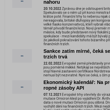
nahoru
20.10.2022
Zprávou dne je odstoupení brit
Spekulovalo se o něm už při konci ministra
krátce poté. Finanční trhy to neberou nijak dr
nereagovala, britské dluhopisy jen korigoval
velké fiasko konzervativců, kteří vybrali v
téměř přivodil finanční krizi. Nový premiér
měsíce, kdy bude představen nový fiskální pl
spekulace - mezi kandidáty má být bývalý 
že jakékoli pokračování tohoto bizarního p
finančních trzích.
Sankce zatím mírné, čeká se
trzích trvá
22.02.2022
Evropské země představily první
jsou poměrně měkké. Netýkají se největšíc
stojí hlavně zastavení certifikace Nordst
nemusí být nezvratné. Nyní se čeká, s čím p
Ekonomický kalendář: Na p
ropné zásoby API
07.12.2021
Evropské trhy otevřely do výrazn
mutace Omicron klesl po vyjádření Dr. Anth
data o nové mutaci Omicron jsou slibná. Dn
vychýlit dění na finančních trzích. Mezi nej