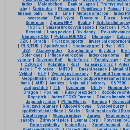
index
|
Maloobchod
|
Bank of Japan
|
Průmyslová pr
trhy
|
Širší index
|
Přesnost
|
Pojišťovna
|
Počasí
|
I
finanční páky
|
Gold
|
Line
|
Mutace omicron
|
Index P
Investování
|
Další vývoj
|
Ethereum
|
Burza
|
Nová
Směrnice
|
Zpráva NFP
|
Reality
|
Britské dluhopis
TNOTE
|
Snížení úrokových sazeb
|
Růst cen
|
PLN
Bessent
|
Long pozice
|
Dividendy
|
Pokračování p
Německý DAX
|
Pokles EUR/USD
|
Dluhopisy
|
Dolar 
CZK
|
Strach
|
Průraz supportu
|
Investiční doporučen
|
PLN/EUR
|
Společnosti
|
Hodinový graf
|
Nvr
|
VIG
|
USA
|
Akciový index
|
Stop-hunting
|
Bílý dům
|
Bren
Dolar dnes
|
Inflace v eurozóně
|
Index cen domů
|
In
výnosy
|
Guvernér BoE
|
InstaForex
|
Zásoby ropy
|
Zm
|
CZK/EUR
|
Volatilita
|
Růst
|
Falešný průraz
|
Přílež
Akče
|
Trh práce
|
MiFID II
|
Dnešní seance
|
Aktuální
Výhled
|
HUF
|
Výsledkové sezóny
|
Bohumil Trampot
Geopolitická rizika
|
Žádosti o podporu v nezaměstnan
bank
|
AUD
|
Analýzy
|
Nejsilnější sektory
|
S&P500
|
zodpovědně
|
Trh
|
Oznámení
|
Utility
|
Ekonomiky
Dragon
|
Posílení
|
Ruský prezident
|
Rozdílové sml
Ropný trh
|
Index STOXX Europe
|
Dění na finančníc
Japonský index
|
Philip Morris
|
Komise
|
Rovnová
klouzavé průměry
|
Klíčové úrovně
|
Světové burzy
|
spotřebitelská inflace
|
Sázky
|
Sentiment na Wall Stre
Obrat trendu
|
Akciové indexy
|
Zpráva
|
Ekonomický
zásoby
|
Zdravotní péče
|
Lennar Corp
|
Potvrzení pr
Dobré výsledky
|
Inside Bary
|
Zaměstnanost
|
A
Kontraindikátor SSI
|
Case-Shiller
|
Timeframe
|
Kom