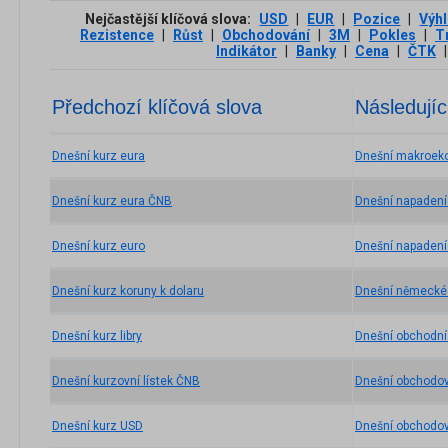
Nejčastější klíčová slova:
USD
|
EUR
|
Pozice
|
Výh
Rezistence
|
Růst
|
Obchodování
|
3М
|
Pokles
|
T
Indikátor
|
Banky
|
Cena
|
ČTK
|
Předchozí klíčová slova
Následujíc
Dnešní kurz eura
Dnešní makroek
Dnešní kurz eura ČNB
Dnešní napadení 
Dnešní kurz euro
Dnešní napadení
Dnešní kurz koruny k dolaru
Dnešní německé 
Dnešní kurz libry
Dnešní obchodn
Dnešní kurzovní lístek ČNB
Dnešní obchodo
Dnešní kurz USD
Dnešní obchodov