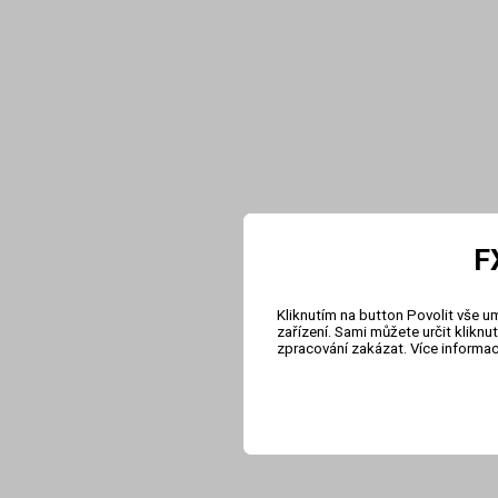
F
Kliknutím na button Povolit vše u
zařízení. Sami můžete určit klikn
zpracování zakázat. Více informa