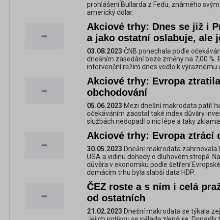
prohlášení Bullarda z Fedu, známého svým 
americký dolar.
Akciové trhy: Dnes se již i 
a jako ostatní oslabuje, ale 
03.08.2023
ČNB ponechala podle očekávání
dnešním zasedání beze změny na 7,00 %. R
intervenční režim dnes vedlo k výraznému 
Akciové trhy: Evropa ztratil
obchodování
05.06.2023
Mezi dnešní makrodata patří ho
očekáváním zaostal také index důvěry inve
službách nedopadl o nic lépe a taky zklamal
Akciové trhy: Evropa ztrácí
30.05.2023
Dnešní makrodata zahrnovala le
USA a vidinu dohody o dluhovém stropě. Na
důvěra v ekonomiku podle šetření Evropsk
domácím trhu byla slabší data HDP.
ČEZ roste a s ním i celá pra
od ostatních
21.02.2023
Dnešní makrodata se týkala ze
Jejich optikou se nálada zlepšuje. Dopadly 