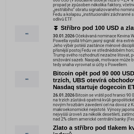
000 USD (v současné době je nižší o ~2,4 %
propad je způsoben několika faktory, včetně
„jestřábího“ obratu signalizovaného nomin
Fedu a kolapsu „institucionální záchranné sí
odlivů ETF.
⏬ Stříbro pod 100 USD a zl
30.01.2026
Očekávaná nominace Kevina W
Powella vysílá trhům jasný signál: éra ext
Jeho výběr potěší zastánce měnové disciplí
přísnější postoj Fedu ve střednědobém hor
Trump svého rozhodnutí nezačne litovat, p
snižování sazeb. Naopak, motivace může b
tedy snaha vyrovnat si účty s Powellem.
Bitcoin opět pod 90 000 USD
trzích, UBS otevírá obchodo
Nasdaq startuje dogecoin E
26.01.2026
Bitcoin se vrátil pod hranici 9
na trzích zůstává opatrná kvůli geopoliti
novým hrozbám zavedení cel na dovoz z Ka
makroekonomické nejistotě. Výnosy japons
nejvyšší úroveň za několik desetiletí, zatímco
nad 2% cílem americké centrální banky (Fed
Zlato a stříbro pod tlakem k