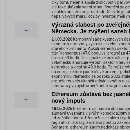
díky tomu nejen zlepšila ziskovost v pali
ale také ukázala velmi silnou finanční poz
volatilnímu tržnímu prostředí. Důležité je tak
nepalivových marží, což by investoři měli vn
Výrazná slabost po zveřejně
Německa. Je zvýšení sazeb 
21.05.2026
Kompletní sada květnových úda
ekonomik eurozóny vykresluje velmi znepo
starého kontinentu. Ačkoli německý sektor
tržní konsenzus (47,8 bodu vs. prognóza 47
hranicí 50 bodů. To signalizuje pokračující
v Německu zhoršuje výrobní sektor, který s
kontrakce a klesl na 49,9 bodu. To může b
na energie, které jsou klíčové pro energe
ekonomiku. Německo se od roku 2022 stále 
protože muselo ukončit odběr levného ruské
alternativy z jiných směrů nebo na jiné zdro
Ethereum zůstává bez jasné
nový impuls
18.05.2026
Ethereum se nadále obchoduje v
zůstává uvězněné v širším konsolidačním pá
od začátku února. Přestože se kolem krypt
regulatorní zprávy, zejména postup zákona
Senátem, ethereum zatím nedokáže obnovi