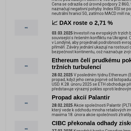
Cena se odrazila od úrovně podpory 2 860, t
naznačují negativní pohyby. Index RSI se p
neutrální hranicí 50, zatímco MACD míří na ji
📈 DAX roste o 2,71 %
03.03.2025
Investoři na evropských trzích b
související s řešením konfliktu na Ukrajině. O
v Londýně, aby projednali podrobnosti evr
příměří. Závěry jednání ukazují na rostoucí
bezpečnost kontinentu, což naznačuje zvýš
Ethereum čelí prudkému pok
tržních turbulencí
28.02.2025
V posledním týdnu Ethereum (
propad, když jeho cena poprvé od listopadu
USD. K 28. únoru 2025 se ETH obchoduje při
představuje výrazný pokles oproti ledno
Propad akcií Palantir
28.02.2025
Akcie společnosti Palantir (PLT
který vede k odchodu mnoha retailových in
maxima 18. února akcie společnosti ztratil
CIBC překonala odhady zisk