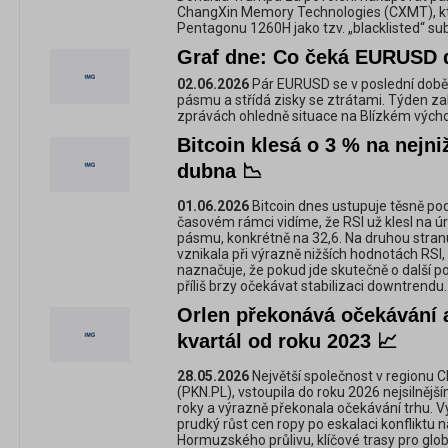
ChangXin Memory Technologies (CXMT), k
Pentagonu 1260H jako tzv. „blacklisted“ sub
Graf dne: Co čeká EURUSD d
02.06.2026
Pár EURUSD se v poslední době
pásmu a střídá zisky se ztrátami. Týden za
zprávách ohledně situace na Blízkém vých
Bitcoin klesá o 3 % na nejni
dubna 📉
01.06.2026
Bitcoin dnes ustupuje těsně p
časovém rámci vidíme, že RSI už klesl na 
pásmu, konkrétně na 32,6. Na druhou stranu
vznikala při výrazně nižších hodnotách RSI,
naznačuje, že pokud jde skutečně o další p
příliš brzy očekávat stabilizaci downtrendu.
Orlen překonává očekávání a
kvartál od roku 2023 📈
28.05.2026
Největší společnost v regionu C
(PKN.PL), vstoupila do roku 2026 nejsilnějš
roky a výrazně překonala očekávání trhu. V
prudký růst cen ropy po eskalaci konfliktu
Hormuzského průlivu, klíčové trasy pro glo