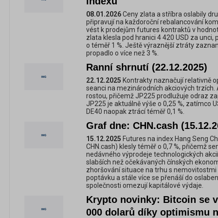
indexů
08.01.2026
Ceny zlata a stříbra oslabily dr
připravují na každoroční rebalancování kom
vést k prodejům futures kontraktů v hodnot
zlata klesla pod hranici 4 420 USD za unci, 
o téměř 1 %. Ještě výraznější ztráty zazna
propadlo o více než 3 %.
Ranní shrnutí (22.12.2025)
22.12.2025
Kontrakty naznačují relativně o
seanci na mezinárodních akciových trzích. 
rostou, přičemž JP225 prodlužuje odraz za
JP225 je aktuálně výše o 0,25 %, zatímco U
DE40 naopak ztrácí téměř 0,1 %.
Graf dne: CHN.cash (15.12.2
15.12.2025
Futures na index Hang Seng Chi
CHN.cash) klesly téměř o 0,7 %, přičemž se
nedávného výprodeje technologických akcií 
slabších než očekávaných čínských ekonomi
zhoršování situace na trhu s nemovitostmi 
poptávku a stále více se přenáší do oslabení
společnosti omezují kapitálové výdaje.
Krypto novinky: Bitcoin se v
000 dolarů díky optimismu n