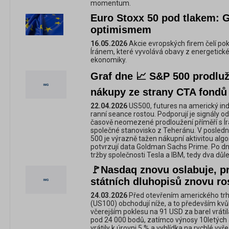
momentum.
Euro Stoxx 50 pod tlakem: G
optimismem
16.05.2026
Akcie evropských firem čelí pok
Íránem, které vyvolává obavy z energetické
ekonomiky.
Graf dne 📈 S&P 500 prodluž
nákupy ze strany CTA fondů
22.04.2026
US500, futures na americký in
ranní seance rostou. Podporují je signály 
časově neomezené prodloužení příměří s Ír
společné stanovisko z Teheránu. V posledn
500 je výrazně tažen nákupní aktivitou alg
potvrzují data Goldman Sachs Prime. Po dn
tržby společnosti Tesla a IBM, tedy dva důlež
🚩Nasdaq znovu oslabuje, p
státních dluhopisů znovu ro
24.03.2026
Před otevřením amerického trh
(US100) obchodují níže, a to především kvůl
včerejším poklesu na 91 USD za barel vrátil
pod 24 000 bodů, zatímco výnosy 10letých 
vrátily k úrovni 5 % a vyhlídka na rychlé vy