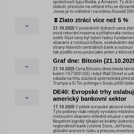
společnosti typu Nvidia, a Amazon. Ty drž
číslech, přestože na většině trhu se dynami
Jones je to viditelné i na indexu Russell 200
⏬Zlato ztrácí více než 5 %
21.10.2025
V posledních týdnech cena zlata
nová rekordní maxima a přitahovala rostou
světě. Růst ceny byl tažen řadou fundamen
obavami z rostoucí inflace, očekáváním dal
strany hlavních centrálních bank a rostoucí 
tak posílilo svou pozici jako jeden z klíčov
Graf dne: Bitcoin (21.10.202
21.10.2025
Cena Bitcoinu dnes klesla téměř
kolem 107 000 USD, i když Wall Street si udr
nálada na trhu zůstává optimistická před
Trumpa a Si Ťin-pchinga v Soulu příští týde
DE40: Evropské trhy oslabuj
americký bankovní sektor
17.10.2025
V pátek evropské akciové indexy
Tyto poklesy však nebyly vyvolány místní
rostoucími obavami ohledně situace v ame
Negativní signály týkající se kvality úvěrov
regionálních bank (včetně Zions, Jefferies,
globální averze k riziku a přesunu investo