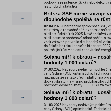
podpory a rezistence (S/R), nebo délku trv
historických statistik?
Britská SSE mírně snižuje v
dlouhodobě spoléhá na růst
02.04.2025
Energetická společnost SSE, kte
elektrárny a rozvodné sítě, oznámila sníže
akcii pro fiskální rok 2025. Nově očekává z
akcii, zatímco předchozí odhad počítal s r
však zároveň potvrdila dlouhodobý cíl zisku
do fiskálního roku končícího březnem 2027, 
pokračující růst v oblasti obnovitelné energi
Solana míří k obratu – dosá
hodnoty 1 000 dolarů?
31.03.2025
Navzdory nedávným poklesům 
ceny Solany (SOL) optimistická. Technické i
naznačují, že se tato přední platforma pro
dočkat obratu – a v rámci probíhajícího cyk
možnosti dosažení mety 1 000 USD za toke
Solana míří k obratu – dosá
hodnoty 1 000 dolarů?
31.03.2025
Navzdory nedávným poklesům 
ceny Solany (SOL) optimistická. Technické in