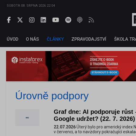
SOBOTA 08. SRPNA 2026 22:04
ÚVOD
O NÁS
ČLÁNKY
ZPRAVODAJSTVÍ
ŠKOLA TR
Úrovně podpory
Graf dne: AI podporuje růst
Google udržet? (22. 7. 2026)
22.07.2026
Úterý bylo pro americký index
v červenci, a to navzdory pokračující eskal