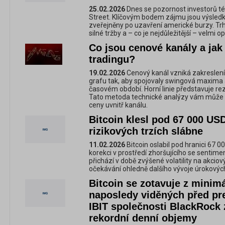
25.02.2026
Dnes se pozornost investorů t
Street. Klíčovým bodem zájmu jsou výsledky
zveřejněny po uzavření americké burzy. Trhy
silné tržby a – co je nejdůležitější – velmi
Co jsou cenové kanály a ja
tradingu?
19.02.2026
Cenový kanál vzniká zakreslení
grafu tak, aby spojovaly swingová maxima 
časovém období. Horní linie představuje rezi
Tato metoda technické analýzy vám může 
ceny uvnitř kanálu.
Bitcoin klesl pod 67 000 US
rizikových trzích slábne
11.02.2026
Bitcoin oslabil pod hranici 67 
korekci v prostředí zhoršujícího se sentimen
přichází v době zvýšené volatility na akcio
očekávání ohledně dalšího vývoje úrokovýc
Bitcoin se zotavuje z minim
naposledy viděných před pr
IBIT společnosti BlackRock
rekordní denní objemy