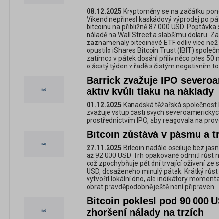
08.12.2025
Kryptoměny se na začátku pond
Víkend nepřinesl kaskádový výprodej po pát
bitcoinu na přibližně 87 000 USD. Poptávka
náladě na Wall Street a slabšímu dolaru. Za
zaznamenaly bitcoinové ETF odliv více než 
opustilo iShares Bitcoin Trust (IBIT) spole
zatímco v pátek dosáhl příliv něco přes 50
o šestý týden v řadě s čistým negativním t
Barrick zvažuje IPO severoa
aktiv kvůli tlaku na náklady
01.12.2025
Kanadská těžařská společnost B
zvažuje vstup části svých severoamerických
prostřednictvím IPO, aby reagovala na prov
Bitcoin zůstává v pásmu a t
27.11.2025
Bitcoin nadále osciluje bez ja
až 92 000 USD. Trh opakovaně odmítl růst na
což zpochybňuje pět dní trvající oživení z
USD, dosaženého minulý pátek. Krátký růst s
vytvořit lokální dno, ale indikátory momenta
obrat pravděpodobně ještě není připraven.
Bitcoin poklesl pod 90 000 U
zhoršení nálady na trzích