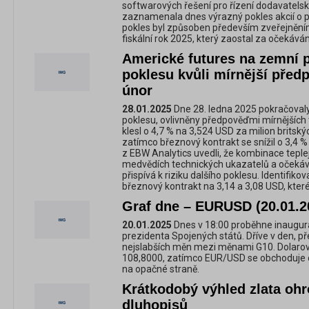
softwarových řešení pro řízení dodavatels
zaznamenala dnes výrazný pokles akcií o př
pokles byl způsoben především zveřejnění
fiskální rok 2025, který zaostal za očekává
Americké futures na zemní p
poklesu kvůli mírnější před
únor
28.01.2025
Dne 28. ledna 2025 pokračovaly
poklesu, ovlivněny předpověďmi mírnějších 
klesl o 4,7 % na 3,524 USD za milion brits
zatímco březnový kontrakt se snížil o 3,4 
z EBW Analytics uvedli, že kombinace teple
medvědích technických ukazatelů a očekáv
přispívá k riziku dalšího poklesu. Identifiko
březnový kontrakt na 3,14 a 3,08 USD, které
Graf dne – EURUSD (20.01.2
20.01.2025
Dnes v 18:00 proběhne inaugur
prezidenta Spojených států. Dříve v den, př
nejslabších měn mezi měnami G10. Dolarový
108,8000, zatímco EUR/USD se obchoduje o 
na opačné straně.
Krátkodobý výhled zlata ohr
dluhopisů