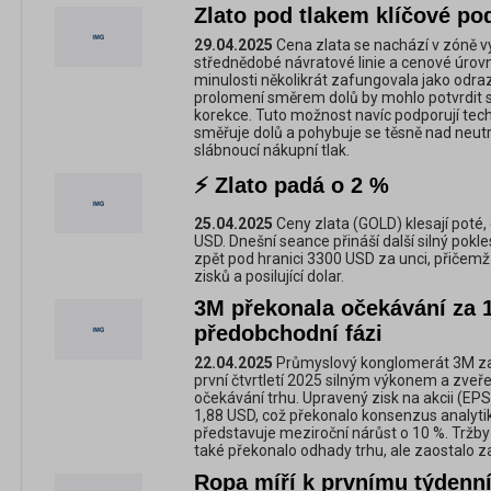
Zlato pod tlakem klíčové po
29.04.2025
Cena zlata se nachází v zóně v
střednědobé návratové linie a cenové úrovně
minulosti několikrát zafungovala jako odraz
prolomení směrem dolů by mohlo potvrdit
korekce. Tuto možnost navíc podporují tech
směřuje dolů a pohybuje se těsně nad neutr
slábnoucí nákupní tlak.
⚡ Zlato padá o 2 %
25.04.2025
Ceny zlata (GOLD) klesají poté,
USD. Dnešní seance přináší další silný pokle
zpět pod hranici 3300 USD za unci, přičemž 
zisků a posilující dolar.
3M překonala očekávání za 1. 
předobchodní fázi
22.04.2025
Průmyslový konglomerát 3M za
první čtvrtletí 2025 silným výkonem a zveřej
očekávání trhu. Upravený zisk na akcii (EPS
1,88 USD, což překonalo konsenzus analytik
představuje meziroční nárůst o 10 %. Tržby
také překonalo odhady trhu, ale zaostalo z
Ropa míří k prvnímu týdenn