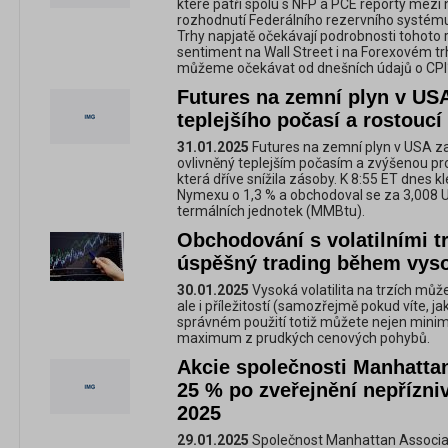
které patří spolu s NFP a PCE reporty mezi ne
rozhodnutí Federálního rezervního systém
Trhy napjatě očekávají podrobnosti tohoto re
sentiment na Wall Street i na Forexovém tr
můžeme očekávat od dnešních údajů o CPI
Futures na zemní plyn v USA
teplejšího počasí a rostouc
31.01.2025
Futures na zemní plyn v USA z
ovlivněný teplejším počasím a zvýšenou pro
která dříve snížila zásoby. K 8:55 ET dnes k
Nymexu o 1,3 % a obchodoval se za 3,008 U
termálních jednotek (MMBtu).
Obchodování s volatilními tr
úspěšný trading během vysok
30.01.2025
Vysoká volatilita na trzích můž
ale i příležitostí (samozřejmě pokud víte, jak
správném použití totiž můžete nejen minimal
maximum z prudkých cenových pohybů.
Akcie společnosti Manhattan
25 % po zveřejnění nepřízni
2025
29.01.2025
Společnost Manhattan Associat