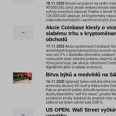
18.11.2025
Bitcoin se poprvé za sedm měsí
90 000 USD, čímž ztratil veškerý letošní zis
ochoty investorů riskovat. Pokles o téměř
126 000 USD ukazuje, že kryptoměny nejso
makroekonomických i sentimentových změ
Akcie Coinbase klesly o více
slabému trhu s kryptoměna
obchodů
17.11.2025
Akcie společnosti Coinbase Glob
amerických kryptoměnových burzovních op
více než 5 % v důsledku obecného oslabení
rostoucích obav ohledně poklesu objemů obc
Vývoj potvrzuje, jak silně je výkonnost Co
digitálních aktiv a náladu investorů.
Bitva býků a medvědů na S&
16.11.2025
Uplynulý týden měl dvě silně n
americký akciový trh rostl a třeba index Dow
Pak se američtí politici dohodli na konci s
duchu klasického "sell the news", prudce kl
počáteční ztráty dokázal do značné míry v
celkově za týden udržel zisk 0,08 %.
US OPEN: Wall Street vyčká
uzavírky