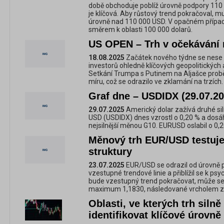
době obchoduje poblíž úrovně podpory 110 
je klíčová. Aby růstový trend pokračoval, mu
úrovně nad 110 000 USD. V opačném případě
směrem k oblasti 100 000 dolarů.
US OPEN – Trh v očekávání 
18.08.2025
Začátek nového týdne se nese 
investorů ohledně klíčových geopolitickýc
Setkání Trumpa s Putinem na Aljašce probě
míru, což se odrazilo ve zklamání na trzích.
Graf dne – USDIDX (29.07.20
29.07.2025
Americký dolar zažívá druhé sil
USD (USDIDX) dnes vzrostl o 0,20 % a dosáh
nejsilnější měnou G10. EURUSD oslabil o 0,2
Měnový trh EUR/USD testuje
struktury
23.07.2025
EUR/USD se odrazil od úrovně 
vzestupné trendové linie a přiblížil se k ps
bude vzestupný trend pokračovat, může se 
maximum 1,1830, následované vrcholem ze
Oblasti, ve kterých trh silně
identifikovat klíčové úrovně