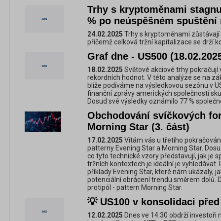
Trhy s kryptoměnami stagnuj
% po neúspěšném spuštění
24.02.2025
Trhy s kryptoměnami zůstávají 
přičemž celková tržní kapitalizace se drží k
Graf dne - US500 (18.02.202
18.02.2025
Světové akciové trhy pokračují v
rekordních hodnot. V této analýze se na zá
blíže podíváme na výsledkovou sezónu v USA
finanční zprávy amerických společností skut
Dosud své výsledky oznámilo 77 % společno
Obchodování svíčkových for
Morning Star (3. část)
17.02.2025
Vítám vás u třetího pokračován
patterny Evening Star a Morning Star. Dosu
co tyto technické vzory představují, jak je s
tržních kontextech je ideální je vyhledávat
příklady Evening Star, které nám ukázaly, j
potenciální obrácení trendu směrem dolů.
protipól - pattern Morning Star.
💡 US100 v konsolidaci před
12.02.2025
Dnes ve 14:30 obdrží investoři n