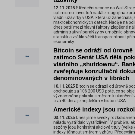
12.11.2025
Středeční seance na Wall Stree
optimismu. Investoři nadále reagují na zpr
vládní uzavírky v USA, která už zanechala ja
makroekonomických datech. Naděje na pol
dnes patří mezi hlavní faktory zlepšené ná
administrativní paralýzy by umožnilo obno
statistik a vrátilo větší transparentnost př
ekonomiky.
Bitcoin se odráží od úrovně
zatímco Senát USA dělá pok
vládního „shutdownu“. Bank
zveřejňuje konzultační dok
denominovaných v librách
10.11.2025
Bitcoin se odrazil od úrovně p
obchoduje za 106 200 USD poté, co se obje
významného pokroku směrem k ukončení vl
trvá 40 dní a je nejdelším v historii USA.
Americké indexy jsou rozko
03.11.2025
Dnes jsme svědky rozkolísaného 
náladu vystřídalo vystřízlivění. V průběhu a
sezóny jdou konkrétní akciové tituly (velké 
indexy táhnout směrem vzhůru. Především 