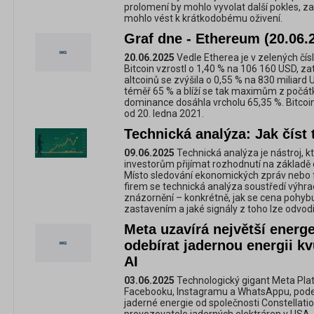
prolomení by mohlo vyvolat další pokles, z
mohlo vést k krátkodobému oživení.
Graf dne - Ethereum (20.06.
20.06.2025
Vedle Etherea je v zelených čísl
Bitcoin vzrostl o 1,40 % na 106 160 USD, zat
altcoinů se zvýšila o 0,55 % na 830 miliard 
téměř 65 % a blíží se tak maximům z počátk
dominance dosáhla vrcholu 65,35 %. Bitc
od 20. ledna 2021.
Technická analýza: Jak číst 
09.06.2025
Technická analýza je nástroj,
investorům přijímat rozhodnutí na základě 
Místo sledování ekonomických zpráv nebo
firem se technická analýza soustředí výhra
znázornění – konkrétně, jak se cena pohybu
zastavením a jaké signály z toho lze odvodi
Meta uzavírá největší energe
odebírat jadernou energii kv
AI
03.06.2025
Technologický gigant Meta Pla
Facebooku, Instagramu a WhatsAppu, podep
jaderné energie od společnosti Constellatio