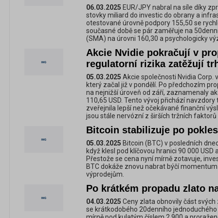
06.03.2025
EUR/JPY nabral na síle díky zpr
stovky miliard do investic do obrany a infr
otestované úrovně podpory 155,50 se rychle p
současné době se pár zaměřuje na 50denn
(SMA) na úrovni 160,30 a psychologicky v
Akcie Nvidie pokračují v pr
regulatorní rizika zatěžují tr
05.03.2025
Akcie společnosti Nvidia Corp. 
který začal již v pondělí. Po předchozím pr
na nejnižší úroveň od září, zaznamenaly ak
110,65 USD. Tento vývoj přichází navzdory
zveřejnila lepší než očekávané finanční výs
jsou stále nervózní z širších tržních faktor
Bitcoin stabilizuje po pokles
05.03.2025
Bitcoin (BTC) v posledních dn
když klesl pod klíčovou hranici 90 000 USD 
Přestože se cena nyní mírně zotavuje, inves
BTC dokáže znovu nabrat býčí momentum n
výprodejům.
Po krátkém propadu zlato n
04.03.2025
Ceny zlata obnovily část svých 
se krátkodobého 20denního jednoduchého
mírně pod kulatým číslem 2 900 a proražené