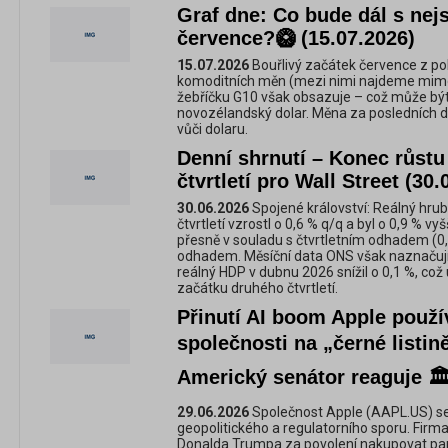
Graf dne: Co bude dál s nej
července?🥝 (15.07.2026)
15.07.2026
Bouřlivý začátek července z poh
komoditních měn (mezi nimi najdeme mimo 
žebříčku G10 však obsazuje – což může bý
novozélandský dolar. Měna za posledních dv
vůči dolaru.
Denní shrnutí – Konec růstu
čtvrtletí pro Wall Street (30.
30.06.2026
Spojené království: Reálný hru
čtvrtletí vzrostl o 0,6 % q/q a byl o 0,9 % v
přesně v souladu s čtvrtletním odhadem (0
odhadem. Měsíční data ONS však naznačují 
reálný HDP v dubnu 2026 snížil o 0,1 %, což
začátku druhého čtvrtletí.
Přinutí AI boom Apple použ
společnosti na „černé listi
Americký senátor reaguje 🏛
29.06.2026
Společnost Apple (AAPL.US) se 
geopolitického a regulatorního sporu. Firma
Donalda Trumpa za povolení nakupovat pa