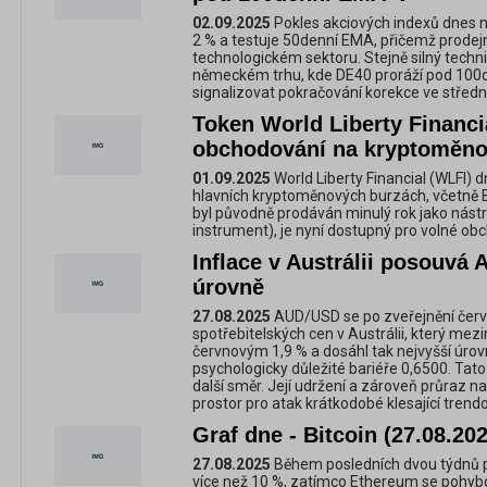
02.09.2025
Pokles akciových indexů dnes na
2 % a testuje 50denní EMA, přičemž prodejní 
technologickém sektoru. Stejně silný technic
německém trhu, kde DE40 proráží pod 100
signalizovat pokračování korekce ve stře
Token World Liberty Financi
obchodování na kryptoměno
01.09.2025
World Liberty Financial (WLFI)
hlavních kryptoměnových burzách, včetně B
byl původně prodáván minulý rok jako nástr
instrument), je nyní dostupný pro volné ob
Inflace v Austrálii posouvá
úrovně
27.08.2025
AUD/USD se po zveřejnění čer
spotřebitelských cen v Austrálii, který mezi
červnovým 1,9 % a dosáhl tak nejvyšší úro
psychologicky důležité bariéře 0,6500. Tat
další směr. Její udržení a zároveň průraz 
prostor pro atak krátkodobé klesající trendov
Graf dne - Bitcoin (27.08.20
27.08.2025
Během posledních dvou týdnů pr
více než 10 %, zatímco Ethereum se pohybo