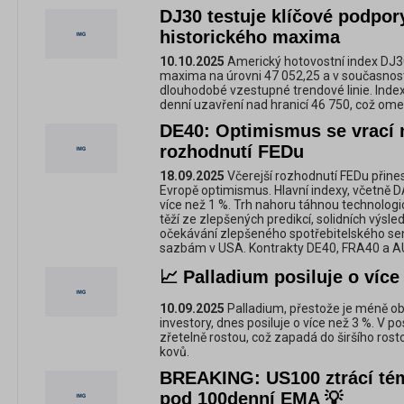
DJ30 testuje klíčové podpor
historického maxima
10.10.2025
Americký hotovostní index DJ30
maxima na úrovni 47 052,25 a v současnost
dlouhodobé vzestupné trendové linie. Index
denní uzavření nad hranicí 46 750, což omez
DE40: Optimismus se vrací 
rozhodnutí FEDu
18.09.2025
Včerejší rozhodnutí FEDu přine
Evropě optimismus. Hlavní indexy, včetně D
více než 1 %. Trh nahoru táhnou technologic
těží ze zlepšených predikcí, solidních výsl
očekávání zlepšeného spotřebitelského se
sazbám v USA. Kontrakty DE40, FRA40 a AU
📈 Palladium posiluje o více
10.09.2025
Palladium, přestože je méně ob
investory, dnes posiluje o více než 3 %. V p
zřetelně rostou, což zapadá do širšího ros
kovů.
BREAKING: US100 ztrácí tém
pod 100denní EMA 💡