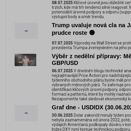
08.07.2025
Klíčové úrovně jsou důležité ce
trzích, kde má trh tendenci silně reagovat
potenciální úrovně podpory a odporu (suppo
výstupní body a směr trendu.
Trump uvaluje nová cla na
prudce roste 🟢
07.07.2025
Výprodej na Wall Street se proh
prezidenta Trumpa zveřejněném na jeho prof
Výběr z nedělní přípravy: 
GBP/USD
06.07.2025
V dnešním blogu technické ana
nejzajímavější Price Action pro nadcházejíc
týdenního obchodního plánu byste měli pro
vybraných měnových párů. To zahrnuje pr
identifikaci klíčových úrovní podpory, odpo
formací a patternů, které by mohly naznačova
Nezapomeňte také sledovat ekonomický ka
Graf dne - USDIDX (30.06.20
30.06.2025
Dolar zakončil minulý týden pod
nebyla zaznamenána od února 2022, poté, c
výdajích Američanů podkopaly důvěru v kon
Index DXY nyní testuje technickou podporu 