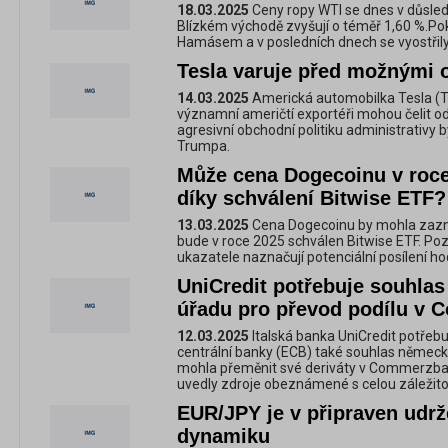
18.03.2025
Ceny ropy WTI se dnes v důsle
Blízkém východě zvyšují o téměř 1,60 %.Pok
Hamásem a v posledních dnech se vyostřil
Tesla varuje před možnými 
14.03.2025
Americká automobilka Tesla (TS
významní američtí exportéři mohou čelit o
agresivní obchodní politiku administrativy
Trumpa.
Může cena Dogecoinu v roce
díky schválení Bitwise ETF?
13.03.2025
Cena Dogecoinu by mohla zazn
bude v roce 2025 schválen Bitwise ETF. Pozi
ukazatele naznačují potenciální posílení h
UniCredit potřebuje souhla
úřadu pro převod podílu v
12.03.2025
Italská banka UniCredit potřeb
centrální banky (ECB) také souhlas němec
mohla přeměnit své deriváty v Commerzbank
uvedly zdroje obeznámené s celou záležitos
EUR/JPY je v připraven udrže
dynamiku