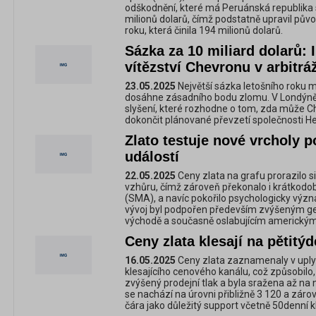
odškodnění, které má Peruánská republika s
milionů dolarů, čímž podstatně upravil pův
roku, která činila 194 milionů dolarů.
Sázka za 10 miliard dolarů: I
vítězství Chevronu v arbitr
23.05.2025
Největší sázka letošního roku 
dosáhne zásadního bodu zlomu. V Londýně 
slyšení, které rozhodne o tom, zda může Ch
dokončit plánované převzetí společnosti 
Zlato testuje nové vrcholy 
událostí
22.05.2025
Ceny zlata na grafu prorazilo 
vzhůru, čímž zároveň překonalo i krátkod
(SMA), a navíc pokořilo psychologicky význ
vývoj byl podpořen především zvýšeným ge
východě a současně oslabujícím americký
Ceny zlata klesají na pětit
16.05.2025
Ceny zlata zaznamenaly v uply
klesajícího cenového kanálu, což způsobilo
zvýšený prodejní tlak a byla sražena až na
se nachází na úrovni přibližně 3 120 a záro
čára jako důležitý support včetně 50denní