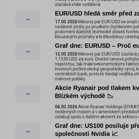
zůstává stále vzdálená.
EUR/USD hledá směr před z
17.03.2026
Měnový pár EUR/USD se snaží st
nedávné ztráty po prudkém čtyřdenním pok
prolomení důležité technické oblasti tvoře
klouzavými průměry a krátkodobou vzestupn
Graf dne: EURUSD – Proč eur
12.03.2026
Měnový pár EUR/USD zůstává p
1,1530 USD za euro. Dnešní cenové pohyby j
nejistotou, tak makroekonomickými faktory
Investoři pečlivě sledují geopolitický vývoj
centrálních bank, protože hledají vodítka 
měnové politiky.
Akcie Ryanair pod tlakem kvů
Blízkém východě 📉
06.03.2026
Akcie Ryanair Holdings (RYAAY.U
nedávných maxim a v americkém předobc
oslabují spolu s dalšími akciemi ze sektoru 
Graf dne: US100 posiluje př
společnosti Nvidia 📈