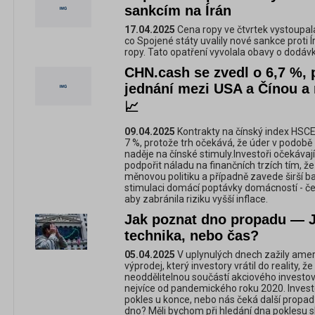
sankcím na Írán
17.04.2025
Cena ropy ve čtvrtek vystoupa
co Spojené státy uvalily nové sankce proti 
ropy. Tato opatření vyvolala obavy o dodávk
CHN.cash se zvedl o 6,7 %, p
jednání mezi USA a Čínou a 
📈
09.04.2025
Kontrakty na čínský index HSCE
7 %, protože trh očekává, že úder v podobě 
naděje na čínské stimuly.Investoři očekávají
podpořit náladu na finančních trzích tím, 
měnovou politiku a případně zavede širší 
stimulaci domácí poptávky domácností - če
aby zabránila riziku vyšší inflace.
Jak poznat dno propadu — Je
technika, nebo čas?
05.04.2025
V uplynulých dnech zažily ameri
výprodej, který investory vrátil do reality, že 
neoddělitelnou součástí akciového investov
nejvíce od pandemického roku 2020. Investoř
pokles u konce, nebo nás čeká další propad
dno? Měli bychom při hledání dna poklesu 