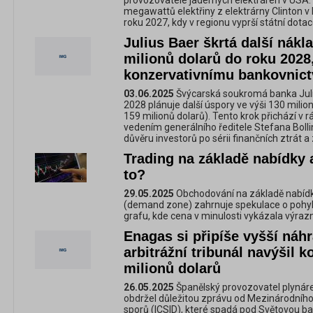
provozovatele jaderných elektráren v USA
megawattů elektřiny z elektrárny Clinton v Il
roku 2027, kdy v regionu vyprší státní dotac
Julius Baer škrtá další nákl
milionů dolarů do roku 2028,
konzervativnímu bankovnict
03.06.2025
Švýcarská soukromá banka Juli
2028 plánuje další úspory ve výši 130 milio
159 milionů dolarů). Tento krok přichází v 
vedením generálního ředitele Stefana Bollin
důvěru investorů po sérii finančních ztrát 
Trading na základě nabídky 
to?
29.05.2025
Obchodování na základě nabídk
(demand zone) zahrnuje spekulace o pohyb
grafu, kde cena v minulosti vykázala výra
Enagas si připíše vyšší náh
arbitrážní tribunál navýšil 
milionů dolarů
26.05.2025
Španělský provozovatel plynár
obdržel důležitou zprávu od Mezinárodního 
sporů (ICSID), které spadá pod Světovou ban