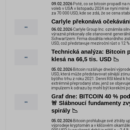
09.02.2026
Poté, co se bitcoin propadl na 
voleb v USA v listopadu 2024 se nyní mírně
za 70 000 USD, kde se zdá, že se cena stabi
Carlyle překonává očekáván
06.02.2026
Carlyle Group Inc. oznámila siln
výrazně překonaly cíle stanovené generál
Schwartzem. Firma dosáhla rekordního zisku
USD, což představuje meziroční růst o 12 %
Technická analýza: Bitcoin 
klesá na 66,5 tis. USD 📉
05.02.2026
Bitcoin rozšiřuje dnešní výprod
USD, která může představovat silnější zón
býčího trhu z roku 2021. Denní RSI klesl k 
extrémně přeprodaný stav, jenž se objevuj
impulzem k odrazu by mohl být korekční po
Graf dne: BITCOIN 40 % po
🚨 Slábnoucí fundamenty zvy
spirály 📉
05.02.2026
Bitcoin prohlubuje své ztráty 
výprodeje kryptoměn a v klíčovém okamžiku 