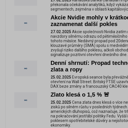
27.02.2025
Kanadská banka Canadian Imp
překonala očekávání analytiků, když vykázal
segmentech, zejména v oblasti kapitálovýc
Akcie Nvidie mohly v krátk
zaznamenat další pokles
27.02.2025
Akcie společnosti Nvidia zatím n
navzdory silnému odrazu od pětiměsíčního
tohoto měsíce. Nedávný propad pod 20den
klouzavé průměry (SMA) spolu s medvědími
zvyšují riziko dalšího poklesu, ačkoli obch
signalizuje pozitivní otevření dnešního dne.
Denní shrnutí: Propad techn
zlata a ropy
25.02.2025
Evropská seance byla převážně
otevření na Wall Street. Britský FTSE uzav
DAX beze změny a francouzský CAC40 klesl
Zlato klesá o 1,5 % 🚨
25.02.2025
Cena zlata dnes klesá o více ne
zisků po silném růstu v posledních týdnec
amerických dluhopisů, což naznačuje, že trh 
na pokračování jestřábí politiky Fedu. Vyšší
poklesem spotřebitelské důvěry a nejistot
ekonomiky.