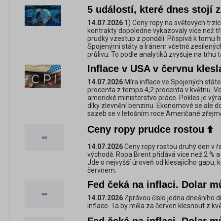
5 událostí, které dnes stojí 
14.07.2026
1) Ceny ropy na světových trzích
kontrakty dopoledne vykazovaly více než tří
prudký vzestup z pondělí. Přispívá k tomu 
Spojenými státy a Íránem včetně zesílený
průlivu. To podle analytiků zvyšuje na trhu 
Inflace v USA v červnu klesl
14.07.2026
Míra inflace ve Spojených státe
procenta z tempa 4,2 procenta v květnu. V
americké ministerstvo práce. Pokles je výr
díky zlevnění benzinu. Ekonomové se ale d
sazeb se v letošním roce Američané zřejmě
Ceny ropy prudce rostou ⬆️
14.07.2026
Ceny ropy rostou druhý den v řa
východě. Ropa Brent přidává více než 2 % a 
Jde o nejvyšší úroveň od klesajícího gapu, 
červnem.
Fed čeká na inflaci. Dolar m
14.07.2026
Zprávou číslo jedna dnešního 
inflace. Ta by měla za červen klesnout z kvě