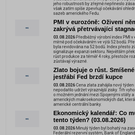
jeho robustnosti by zřejmě nepřineslo zásad
však zatím spíše zpevňují očekávání ohled
sazeb amerického Fedu.
PMI v eurozóně: Oživení n
zakrývá přetrvávající stagna
03.08.2026
Předběžný výrobní index PMI v 
mírně pod očekáváním ve výši 52 bodů. Pře
byla revidována na 52 bodů. Index přesto z
signalizuje expanzi sektoru. Největším přek
růst produkce za téměř 4 roky, přestože r
zůstávají výrazné.
Zlato bojuje o růst. Smíšené
jestřábí Fed brzdí kupce
03.08.2026
Cena zlata zahájila nový týde
nepodařilo udržet výraznější zisky. Trh vy
o možném jednání mezi Spojenými státy a 
amerických makroekonomických dat, která 
americké centrální banky.
Ekonomický kalendář: Co m
tento týden? (03.08.2026)
03.08.2026
Minulý týden byl bohatý na zase
Federální rezervní systém, Bank of Englan