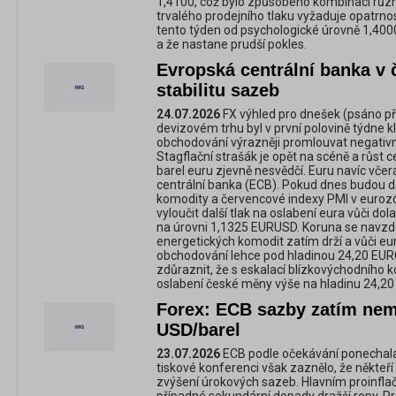
1,4100, což bylo způsobeno kombinací růz
trvalého prodejního tlaku vyžaduje opatrno
tento týden od psychologické úrovně 1,4000
a že nastane prudší pokles.
Evropská centrální banka v 
stabilitu sazeb
24.07.2026
FX výhled pro dnešek (psáno př
devizovém trhu byl v první polovině týdne kl
obchodování výrazněji promlouvat negativn
Stagflační strašák je opět na scéně a růst 
barel euru zjevně nesvědčí. Euru navíc včer
centrální banka (ECB). Pokud dnes budou d
komodity a červencové indexy PMI v eurozó
vyloučit další tlak na oslabení eura vůči 
na úrovni 1,1325 EURUSD. Koruna se navz
energetických komodit zatím drží a vůči e
obchodování lehce pod hladinou 24,20 EUR
zdůraznit, že s eskalací blízkovýchodního kon
oslabení české měny výše na hladinu 24,2
Forex: ECB sazby zatím nem
USD/barel
23.07.2026
ECB podle očekávání ponechala
tiskové konferenci však zaznělo, že někteř
zvýšení úrokových sazeb. Hlavním proinflač