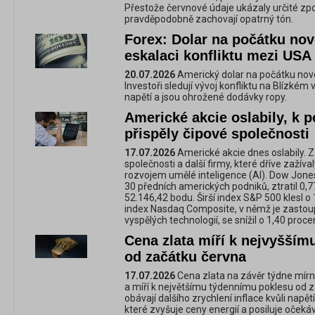
Přestože červnové údaje ukázaly určité zpo
pravděpodobně zachovají opatrný tón.
Forex: Dolar na počátku nov
eskalaci konfliktu mezi USA
20.07.2026
Americký dolar na počátku nové
Investoři sledují vývoj konfliktu na Blízkém
napětí a jsou ohrožené dodávky ropy.
Americké akcie oslabily, k 
přispěly čipové společnosti
17.07.2026
Americké akcie dnes oslabily. Z
společnosti a další firmy, které dříve zažívaly
rozvojem umělé inteligence (AI). Dow Jones
30 předních amerických podniků, ztratil 0,
52.146,42 bodu. Širší index S&P 500 klesl 
index Nasdaq Composite, v němž je zastou
vyspělých technologií, se snížil o 1,40 proc
Cena zlata míří k nejvyšší
od začátku června
17.07.2026
Cena zlata na závěr týdne mírně
a míří k největšímu týdennímu poklesu od z
obávají dalšího zrychlení inflace kvůli napě
které zvyšuje ceny energií a posiluje očeká