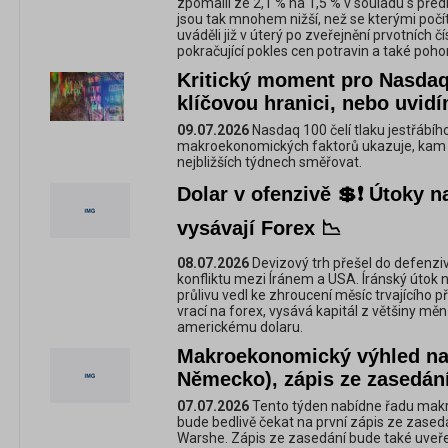
zpomalil ze 2,1 % na 1,5 % v souladu s p
jsou tak mnohem nižší, než se kterými počí
uváděli již v úterý po zveřejnění prvotních 
pokračující pokles cen potravin a také poh
Kritický moment pro Nasdaq
klíčovou hranici, nebo uvid
09.07.2026
Nasdaq 100 čelí tlaku jestřábíh
makroekonomických faktorů ukazuje, kam 
nejbližších týdnech směřovat.
Dolar v ofenzivě 💲❗️ Útoky 
vysávají Forex 📉
08.07.2026
Devizový trh přešel do defenzi
konfliktu mezi Íránem a USA. Íránský útok
průlivu vedl ke zhroucení měsíc trvajícího p
vrací na forex, vysává kapitál z většiny m
americkému dolaru.
Makroekonomický výhled na 
Německo), zápis ze zasedá
07.07.2026
Tento týden nabídne řadu makr
bude bedlivě čekat na první zápis ze zas
Warshe. Zápis ze zasedání bude také uveře