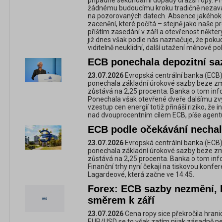
případné sekundární dopady dražší ropy. P
žádnému budoucímu kroku tradičně nezaváz
na pozorovaných datech. Absence jakéhoko
zacenění, které počítá – stejně jako naše p
příštím zasedání v září a otevřenost někte
již dnes však podle nás naznačuje, že poku
viditelně neuklidní, další utažení měnové po
ECB ponechala depozitní sa
23.07.2026
Evropská centrální banka (ECB
ponechala základní úrokové sazby beze změ
zůstává na 2,25 procenta. Banka o tom inf
Ponechala však otevřené dveře dalšímu zvý
vzestup cen energií totiž přináší riziko, že
nad dvouprocentním cílem ECB, píše agent
ECB podle očekávání necha
23.07.2026
Evropská centrální banka (ECB
ponechala základní úrokové sazby beze změ
zůstává na 2,25 procenta. Banka o tom inf
Finanční trhy nyní čekají na tiskovou konfe
Lagardeové, která začne ve 14:45.
Forex: ECB sazby nezmění, k
směrem k září
23.07.2026
Cena ropy sice překročila hrani
EUR/USD se to však zatím nijak zásadně ne