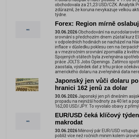
obchodovala za 21,23 USD/CZK. Analytik P
zdůraznil, že koruna nevykazuje velkou akt
týdne.
Forex: Region mírně oslabuj
30.06.2026
Obchodování na eurodolarovém 
srovnání s předchozím dnem zůstal kurz 
v odpoledních hodinách se nacházel na hl
inflace v důsledku poklesu cen na čerpacíc
a v meziročním srovnání zpomalila z květno
Spojených státech byla zveřejněna spotřebit
práce JOLTS Jobs Openings. Zatímco spotř
zaostala, výsledek dat z trhu práce očekáv
amerického dolaru na zveřejněná data ner
Japonský jen vůči dolaru po
hranici 162 jenů za dolar
30.06.2026
Japonský jen při dnešním asij
propadu na nejnižší hodnoty za 40 let a pop
162,00 USD/JPY. To vyvolalo obavy z přímý
EUR/USD čeká klíčový týden
makrodat
30.06.2026
Měnový pár EUR/USD vstupuje 
poblíž více než ročních minim kolem úrovn