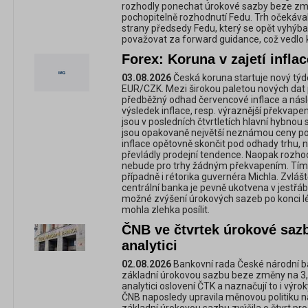
rozhodly ponechat úrokové sazby beze změn
pochopitelně rozhodnutí Fedu. Trh očekáva
strany předsedy Fedu, který se opět vyhýba
považovat za forward guidance, což vedlo 
Forex: Koruna v zajetí infla
03.08.2026
Česká koruna startuje nový týd
EUR/CZK. Mezi širokou paletou nových dat 
předběžný odhad červencové inflace a nás
výsledek inflace, resp. výraznější překvape
jsou v posledních čtvrtletích hlavní hybnou 
jsou opakovaně největší neznámou ceny pot
inflace opětovně skončit pod odhady trhu,
převládly prodejní tendence. Naopak rozhodnu
nebude pro trhy žádným překvapením. Tím
případně i rétorika guvernéra Michla. Zvláš
centrální banka je pevně ukotvena v jestřá
možné zvýšení úrokových sazeb po konci l
mohla zlehka posílit.
ČNB ve čtvrtek úrokové saz
analytici
02.08.2026
Bankovní rada České národní b
základní úrokovou sazbu beze změny na 3,
analytici oslovení ČTK a naznačují to i výro
ČNB naposledy upravila měnovou politiku n