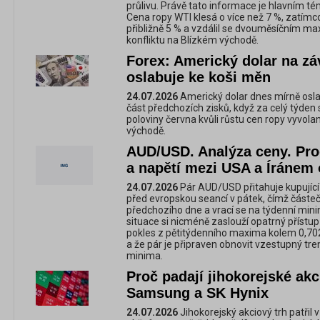
průlivu. Právě tato informace je hlavním 
Cena ropy WTI klesá o více než 7 %, zatímc
přibližně 5 % a vzdálil se dvouměsíčním 
konfliktu na Blízkém východě.
Forex: Americký dolar na zá
oslabuje ke koši měn
24.07.2026
Americký dolar dnes mírně oslab
část předchozích zisků, když za celý týden
poloviny června kvůli růstu cen ropy vyvol
východě.
AUD/USD. Analýza ceny. Pro
a napětí mezi USA a Íránem 
24.07.2026
Pár AUD/USD přitahuje kupující
před evropskou seancí v pátek, čímž část
předchozího dne a vrací se na týdenní mi
situace si nicméně zaslouží opatrný přístup
pokles z pětitýdenního maxima kolem 0,70
a že pár je připraven obnovit vzestupný tr
minima.
Proč padají jihokorejské akc
Samsung a SK Hynix
24.07.2026
Jihokorejský akciový trh patřil 