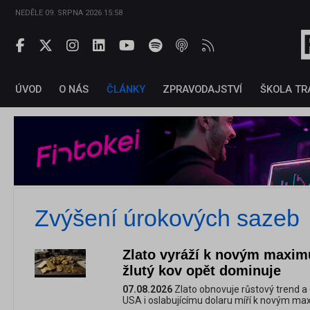
NEDĚLE 09. SRPNA 2026 15:58
ÚVOD
O NÁS
ČLÁNKY
ZPRAVODAJSTVÍ
ŠKOLA TR
Zvýšení úrokových sazeb
Zlato vyráží k novým maxim
žlutý kov opět dominuje
07.08.2026
Zlato obnovuje růstový trend a
USA i oslabujícímu dolaru míří k novým m