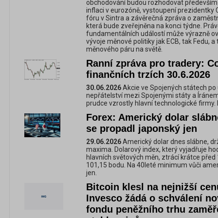
obchodování budou rozhodovat především 
inflaci v eurozóně, vystoupení prezidentky
fóru v Sintra a závěrečná zpráva o zaměst
která bude zveřejněna na konci týdne. Prá
fundamentálních událostí může výrazně ovl
vývoje měnové politiky jak ECB, tak Fedu, a
měnového páru na světě.
Ranní zpráva pro tradery: C
finančních trzích 30.6.2026
30.06.2026
Akcie ve Spojených státech po 
nepřátelství mezi Spojenými státy a Íránem
prudce vzrostly hlavní technologické firmy. 
Forex: Americký dolar sláb
se propadl japonský jen
29.06.2026
Americký dolar dnes slábne, drž
maxima. Dolarový index, který vyjadřuje hod
hlavních světových měn, ztrácí krátce před
101,15 bodu. Na 40leté minimum vůči amer
jen.
Bitcoin klesl na nejnižší cen
Invesco žádá o schválení n
fondu peněžního trhu zaměř