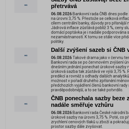
přetrvává
06.08.2026
Bankovní rada ČNB dnes podle
na úrovni 3,75 %. Přestože se celková inf
cílem centrální banky, důvody pro přísnější 
Jádrová inflace zůstává poblíž 3 %, ceny
domácí poptávka je i nadále podporována 
nezaměstnaností. K tomu se stále více přidá
politiky.
Další zvýšení sazeb si ČNB 
06.08.2026
Takové drama jako v červnu te
Bankovní rada se po červnovém zvýšení ú
dnešním jednání ponechat úrokové sazby na 
úroková sazba tak zůstává ve výši 3,75 %. 
predikcí a rovněž s odhady dalších analytik
možnost v pořadí druhého zpřísnění měnové
předchozích vyjádření členů bankovní rady s
pravděpodobnější, a to se také potvrdilo.
ČNB ponechala sazby beze z
nadále směřuje vzhůru
06.08.2026
Bankovní rada České národní b
úrokové sazby na úrovni 3,75 %. Poté, co p
zrychlení cenových tlaků u zboží a pokračuj
prostor sazby dále zvyšovat.