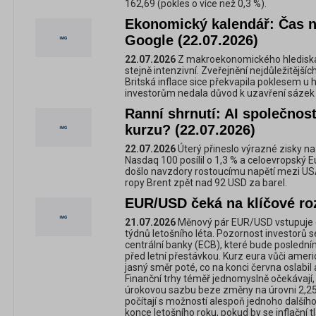
162,69 (pokles o více než 0,3 %).
Ekonomický kalendář: Čas n
Google (22.07.2026)
22.07.2026
Z makroekonomického hlediska 
stejně intenzivní. Zveřejnění nejdůležitější
Britská inflace sice překvapila poklesem u 
investorům nedala důvod k uzavření sázek
Ranní shrnutí: AI společnost
kurzu? (22.07.2026)
22.07.2026
Úterý přineslo výrazné zisky na 
Nasdaq 100 posílil o 1,3 % a celoevropský E
došlo navzdory rostoucímu napětí mezi USA
ropy Brent zpět nad 92 USD za barel.
EUR/USD čeká na klíčové r
21.07.2026
Měnový pár EUR/USD vstupuje do
týdnů letošního léta. Pozornost investorů 
centrální banky (ECB), které bude posled
před letní přestávkou. Kurz eura vůči amer
jasný směr poté, co na konci června oslabil
Finanční trhy téměř jednomyslně očekávají
úrokovou sazbu beze změny na úrovni 2,25 
počítají s možností alespoň jednoho další
konce letošního roku, pokud by se inflační t