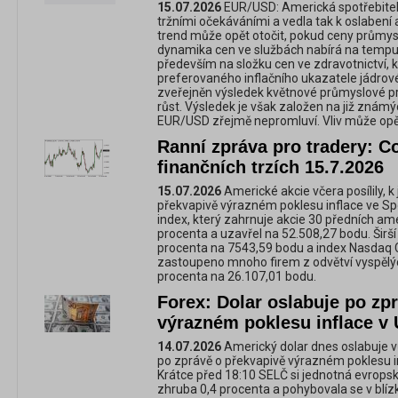
15.07.2026
EUR/USD: Americká spotřebitels
tržními očekáváními a vedla tak k oslabení
trend může opět otočit, pokud ceny průmys
dynamika cen ve službách nabírá na temp
především na složku cen ve zdravotnictví, k
preferovaného inflačního ukazatele jádro
zveřejněn výsledek květnové průmyslové pr
růst. Výsledek je však založen na již známý
EUR/USD zřejmě nepromluví. Vliv může opět
Ranní zpráva pro tradery: C
finančních trzích 15.7.2026
15.07.2026
Americké akcie včera posílily, k 
překvapivě výrazném poklesu inflace ve S
index, který zahrnuje akcie 30 předních ame
procenta a uzavřel na 52.508,27 bodu. Širší
procenta na 7543,59 bodu a index Nasdaq 
zastoupeno mnoho firem z odvětví vyspělých
procenta na 26.107,01 bodu.
Forex: Dolar oslabuje po zp
výrazném poklesu inflace v
14.07.2026
Americký dolar dnes oslabuje 
po zprávě o překvapivě výrazném poklesu i
Krátce před 18:10 SELČ si jednotná evropsk
zhruba 0,4 procenta a pohybovala se v blí