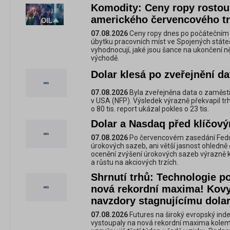
Komodity: Ceny ropy rostou
amerického červencového tr
07.08.2026
Ceny ropy dnes po počátečním 
úbytku pracovních míst ve Spojených státec
vyhodnocují, jaké jsou šance na ukončení n
východě.
Dolar klesá po zveřejnění da
07.08.2026
Byla zveřejněna data o zaměs
v USA (NFP). Výsledek výrazně překvapil t
o 80 tis. report ukázal pokles o 23 tis.
Dolar a Nasdaq před klíčov
07.08.2026
Po červencovém zasedání Fedu,
úrokových sazeb, ani větší jasnost ohledně d
ocenění zvýšení úrokových sazeb výrazně kl
a růstu na akciových trzích.
Shrnutí trhů: Technologie p
nová rekordní maxima! Kovy
navzdory stagnujícímu dolar
07.08.2026
Futures na široký evropský ind
vystoupaly na nová rekordní maxima kole