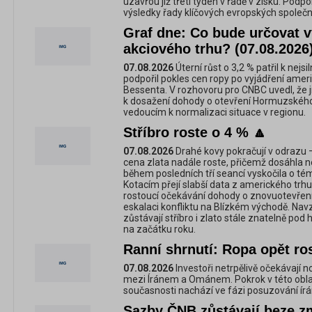
uzavřou již třetí týden v řadě v zisku. Podpo
výsledky řady klíčových evropských společn
Graf dne: Co bude určovat 
akciového trhu? (07.08.2026
07.08.2026
Úterní růst o 3,2 % patřil k nejs
podpořil pokles cen ropy po vyjádření amer
Bessenta. V rozhovoru pro CNBC uvedl, že ji
k dosažení dohody o otevření Hormuzského
vedoucím k normalizaci situace v regionu.
Stříbro roste o 4 % 🔼
07.08.2026
Drahé kovy pokračují v odrazu —
cena zlata nadále roste, přičemž dosáhla n
během posledních tří seancí vyskočila o t
Kotacím přejí slabší data z amerického trhu 
rostoucí očekávání dohody o znovuotevřen
eskalaci konfliktu na Blízkém východě. Na
zůstávají stříbro i zlato stále znatelně po
na začátku roku.
Ranní shrnutí: Ropa opět ros
07.08.2026
Investoři netrpělivě očekávají
mezi Íránem a Ománem. Pokrok v této obla
současnosti nachází ve fázi posuzování í
Sazby ČNB zůstávají beze z