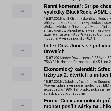
Ranní komentář: Stripe chce
výsledky BlackRock, ASML 
16.07.2026
Wall Street zakončila středu v 
přišly z makroekonomie i z výsledkové sez
překvapivě klesly, čímž potvrdily pondělní da
snížily obavy z případného zvýšení úroko
uzavřel s růstem +0,38 %, Nasdaq Composi
Industrial Average posílil o +0,3 %.
Index Dow Jones se pohybuj
úrovních
15.07.2026
Index Dow Jones +0,35 % na 52
7563,81 b. Nasdaq Composite +0,45 % na 2
Ekonomický kalendář: Stře
tržby za 2. čtvrtletí a inflaci
15.07.2026
Výsledková sezóna ve Spojenýc
Včerejší údaje zveřejněné společností IBM v
akcií od roku 1986. Tak prudký pokles js
splasknutí dot-com bubliny.
Forex: Ceny amerických pr
mohou posílit sázky na „hik