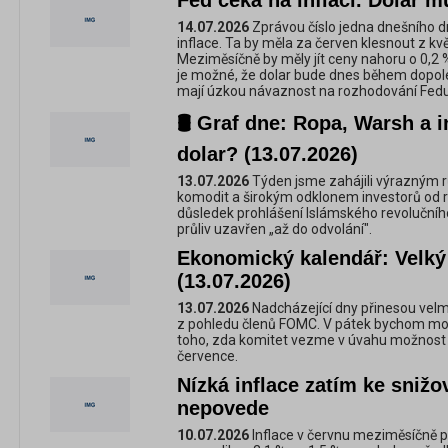
Fed čeká na inflaci. Dolar m
14.07.2026
Zprávou číslo jedna dnešního 
inflace. Ta by měla za červen klesnout z kv
Meziměsíčně by měly jít ceny nahoru o 0,2 
je možné, že dolar bude dnes během dopoled
mají úzkou návaznost na rozhodování Fedu
🛢️ Graf dne: Ropa, Warsh a i
dolar? (13.07.2026)
13.07.2026
Týden jsme zahájili výrazným 
komodit a širokým odklonem investorů od ri
důsledek prohlášení Islámského revolučníh
průliv uzavřen „až do odvolání".
Ekonomický kalendář: Velký
(13.07.2026)
13.07.2026
Nadcházející dny přinesou vel
z pohledu členů FOMC. V pátek bychom mohli
toho, zda komitet vezme v úvahu možnost z
července.
Nízká inflace zatím ke sniž
nepovede
10.07.2026
Inflace v červnu meziměsíčně po