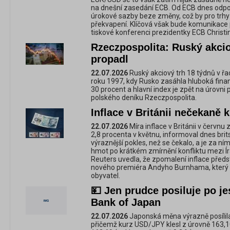
na dnešní zasedání ECB. Od ECB dnes odp
úrokové sazby beze změny, což by pro trh
překvapení. Klíčová však bude komunikace
tiskové konferenci prezidentky ECB Christ
Rzeczpospolita: Ruský akcio
propadl
22.07.2026
Ruský akciový trh 18 týdnů v řad
roku 1997, kdy Rusko zasáhla hluboká finanč
30 procent a hlavní index je zpět na úrovni p
polského deníku Rzeczpospolita.
Inflace v Británii nečekaně 
22.07.2026
Míra inflace v Británii v červnu
2,8 procenta v květnu, informoval dnes brits
výraznější pokles, než se čekalo, a je za 
hmot po krátkém zmírnění konfliktu mezi 
Reuters uvedla, že zpomalení inflace před
nového premiéra Andyho Burnhama, který se
obyvatel.
💴 Jen prudce posiluje po je
Bank of Japan
22.07.2026
Japonská měna výrazně posílila 
přičemž kurz USD/JPY klesl z úrovně 163,1