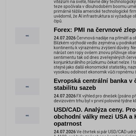
vítězům na světě, hlavně díky technologick
teze spočívala v dlouhodobém boomu umělé
primárně těžila americké technologické firm
uvědomil, že AI infrastruktura si vyžaduj
čipů.
Forex: PMI na červnové zle
24.07.2026
Červnová naděje na příměří a 
Blízkém východě vedlo zejména u podnikat
kontinentu k výraznému zvýšení důvěry. N
nárůst cen ropy ovšem znovu přiživuje ob
sentimentu tak od dnes zveřejněných čer
konjunkturálního průzkumu čekat nelze. I ta
stejně jako další ekonomické statistiky, na
vysokou odolnost ekonomik vůči ropnému 
Evropská centrální banka v 
stabilitu sazeb
24.07.2026
FX výhled pro dnešek (psáno př
devizovém trhu byl v první polovině týdne kli
USD/CAD. Analýza ceny. Pro
obchodní války mezi USA a 
opatrnost
24.07.2026
Ve čtvrtek si pár USD/CAD udrže