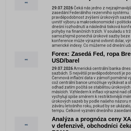
29.07.2026
Čeká nás jedno z nejzajímavějš
zasedání Federálního rezervního systému. T
pravděpodobnost zvýšení úrokových sazeb
uvnitř výboru a makroekonomické i politick
dnešní rozhodnutí a následná tisková kon
pohyby na finančních trzích. V souladu s 
samozřejmě ponechá úrokové sazby beze z
konference může výrazně ovlivnit dolar, vý
americké indexy. Co můžeme od dnešní udá
Forex: Zasedá Fed, ropa Bre
USD/barel
29.07.2026
Americká centrální banka dnes
sazbách. S největší pravděpodobností je p
Červnová inflační data v zámoří poměrně v
což centrální bance umožňuje vyčkávat a sl
odhad zatím počítá se stabilitou úrokových
měsících. Vzhledem k inflaci výrazně nad cí
vychylují spíše směrem k restriktivnější měn
úrokových sazeb by podle našeho názoru m
závěru letošního roku, pokud by se ukázalo,
tempu. Celkové vyznění dnešního zasedaní
Analýza a prognóza ceny XA
v defenzivě, obchodníci ček