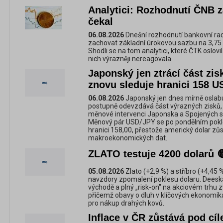
Analytici: Rozhodnutí ČNB z
čekal
06.08.2026
Dnešní rozhodnutí bankovní ra
zachovat základní úrokovou sazbu na 3,75 p
Shodli se na tom analytici, které ČTK oslov
nich výrazněji nereagovala.
Japonský jen ztrácí část zis
znovu sleduje hranici 158 U
06.08.2026
Japonský jen dnes mírně oslab
postupně odevzdává část výrazných zisků, 
měnové intervenci Japonska a Spojených st
Měnový pár USD/JPY se po pondělním pokles
hranici 158,00, přestože americký dolar zů
makroekonomických dat.
ZLATO testuje 4200 dolarů 
05.08.2026
Zlato (+2,9 %) a stříbro (+4,45 %
navzdory zpomalení poklesu dolaru. Deeska
východě a plný „risk-on" na akciovém trhu z
přičemž obavy o dluh v klíčových ekonomik
pro nákup drahých kovů.
Inflace v ČR zůstává pod cí