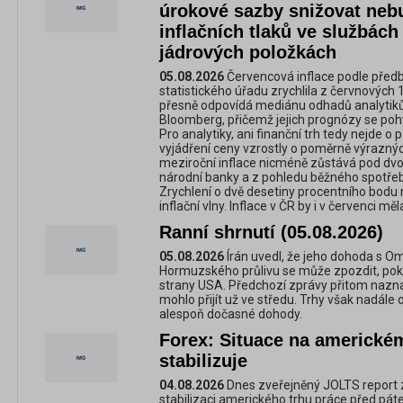
úrokové sazby snižovat neb
inflačních tlaků ve službách
jádrových položkách
05.08.2026
Červencová inflace podle pře
statistického úřadu zrychlila z červnových 
přesně odpovídá mediánu odhadů analytik
Bloomberg, přičemž jejich prognózy se pohy
Pro analytiky, ani finanční trh tedy nejde 
vyjádření ceny vzrostly o poměrně výraznýc
meziroční inflace nicméně zůstává pod dv
národní banky a z pohledu běžného spotřebit
Zrychlení o dvě desetiny procentního bodu 
inflační vlny. Inflace v ČR by i v červenci mě
Ranní shrnutí (05.08.2026)
05.08.2026
Írán uvedl, že jeho dohoda s 
Hormuzského průlivu se může zpozdit, po
strany USA. Předchozí zprávy přitom nazn
mohlo přijít už ve středu. Trhy však nadále
alespoň dočasné dohody.
Forex: Situace na americkém
stabilizuje
04.08.2026
Dnes zveřejněný JOLTS report z
stabilizaci amerického trhu práce před pá