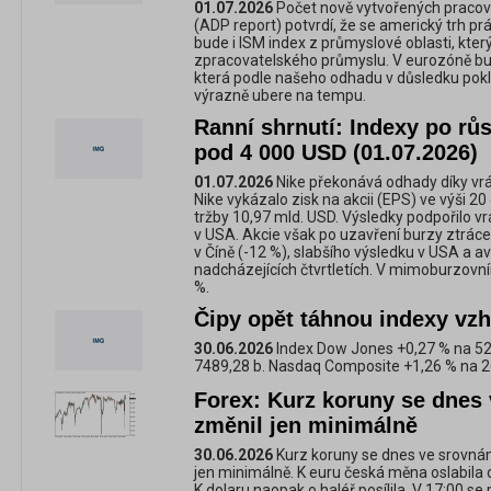
01.07.2026
Počet nově vytvořených pracov
(ADP report) potvrdí, že se americký trh prá
bude i ISM index z průmyslové oblasti, kter
zpracovatelského průmyslu. V eurozóně bu
která podle našeho odhadu v důsledku pokl
výrazně ubere na tempu.
Ranní shrnutí: Indexy po růs
pod 4 000 USD (01.07.2026)
01.07.2026
Nike překonává odhady díky vrá
Nike vykázalo zisk na akcii (EPS) ve výši 2
tržby 10,97 mld. USD. Výsledky podpořilo vr
v USA. Akcie však po uzavření burzy ztráce
v Číně (-12 %), slabšího výsledku v USA a a
nadcházejících čtvrtletích. V mimoburzovní
%.
Čipy opět táhnou indexy vz
30.06.2026
Index Dow Jones +0,27 % na 52
7489,28 b. Nasdaq Composite +1,26 % na 2
Forex: Kurz koruny se dnes 
změnil jen minimálně
30.06.2026
Kurz koruny se dnes ve srovná
jen minimálně. K euru česká měna oslabila 
K dolaru naopak o haléř posílila. V 17:00 se