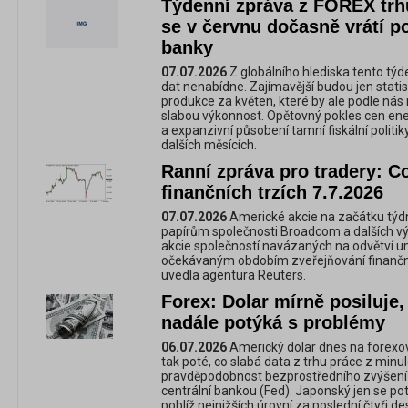
Týdenní zpráva z FOREX trh
se v červnu dočasně vrátí po
banky
07.07.2026
Z globálního hlediska tento týd
dat nenabídne. Zajímavější budou jen stat
produkce za květen, které by ale podle nás 
slabou výkonnost. Opětovný pokles cen energ
a expanzivní působení tamní fiskální politiky
dalších měsících.
Ranní zpráva pro tradery: C
finančních trzích 7.7.2026
07.07.2026
Americké akcie na začátku týdne
papírům společnosti Broadcom a dalších výr
akcie společností navázaných na odvětví um
očekávaným obdobím zveřejňování finančníc
uvedla agentura Reuters.
Forex: Dolar mírně posiluje,
nadále potýká s problémy
06.07.2026
Americký dolar dnes na forexový
tak poté, co slabá data z trhu práce z minul
pravděpodobnost bezprostředního zvýšení
centrální bankou (Fed). Japonský jen se po
poblíž nejnižších úrovní za poslední čtyři dese