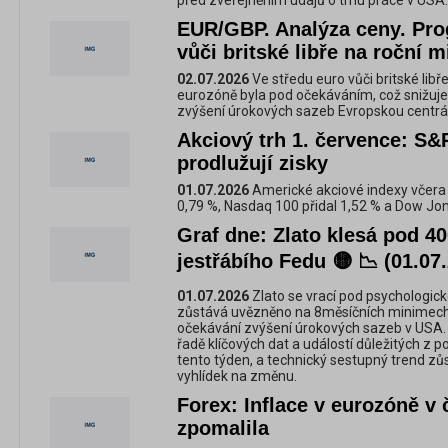
před zveřejněním údajů o trhu práce v USA.
EUR/GBP. Analýza ceny. Pro
vůči britské libře na roční
02.07.2026
Ve středu euro vůči britské libře 
eurozóně byla pod očekáváním, což snižu
zvýšení úrokových sazeb Evropskou centrál
Akciový trh 1. července: S&
prodlužují zisky
01.07.2026
Americké akciové indexy včera 
0,79 %, Nasdaq 100 přidal 1,52 % a Dow Jone
Graf dne: Zlato klesá pod 4
jestřábího Fedu 🟡 📉 (01.07
01.07.2026
Zlato se vrací pod psychologick
zůstává uvězněno na 8měsíčních minimech p
očekávání zvýšení úrokových sazeb v USA. 
řadě klíčových dat a událostí důležitých z
tento týden, a technický sestupný trend z
vyhlídek na změnu.
Forex: Inflace v eurozóně v
zpomalila