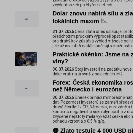
základní úrokovou sazbu zvýšila o čtvrt pro
zvýšení sazeb po čtyřech letech.
Dolar znovu nabírá sílu a zl
lokálních maxim 📉
31.07.2026
Cena zlata dnes oslabuje, prot
předchozím prudkém výprodeji opět stabiliz
pro drahý kov zůstává výhled měnové politi
jelikož investoři nadále počítají s možností
Praktické okénko: Jsme na 
vlny?
30.07.2026
Stojí investoři na začátku nové
dolar vrátí na úrovně z posledních let?
Forex: Česká ekonomika rost
než Německo i eurozóna
30.07.2026
Dnešek přináší mimořádně nab
dat. Pozornost investorů se zaměří předev
druhé čtvrtletí v ČR, Německu, eurozóně a U
kontextu negativního šoku plynoucího z d
zvýšené nejistoty měla vykázat česká eko
odhadu vzrostla o 0,5 % q/q.
🟡 Zlato testuje 4 000 USD 