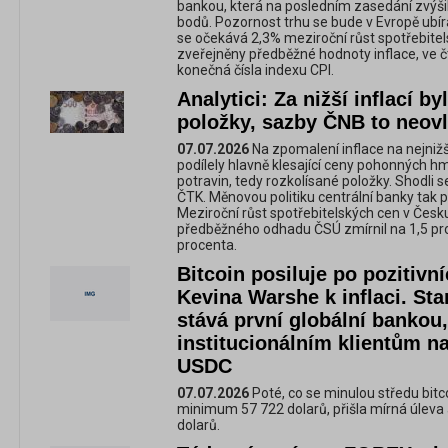
bankou, která na posledním zasedání zvýši
bodů. Pozornost trhu se bude v Evropě ubíra
se očekává 2,3% meziroční růst spotřebitel
zveřejněny předběžné hodnoty inflace, ve 
konečná čísla indexu CPI.
Analytici: Za nižší inflací b
položky, sazby ČNB to neovl
07.07.2026
Na zpomalení inflace na nejnižš
podílely hlavně klesající ceny pohonných h
potravin, tedy rozkolísané položky. Shodli se
ČTK. Měnovou politiku centrální banky tak po
Meziroční růst spotřebitelských cen v Česku
předběžného odhadu ČSÚ zmírnil na 1,5 pr
procenta.
Bitcoin posiluje po pozitivn
Kevina Warshe k inflaci. St
stává první globální bankou,
institucionálním klientům na
USDC
07.07.2026
Poté, co se minulou středu bitc
minimum 57 722 dolarů, přišla mírná úleva 
dolarů.