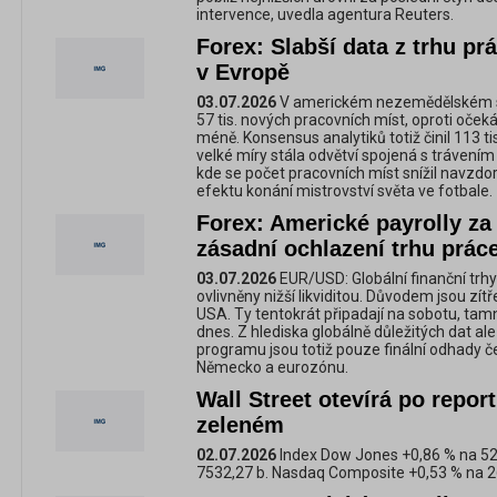
intervence, uvedla agentura Reuters.
Forex: Slabší data z trhu pr
v Evropě
03.07.2026
V americkém nezemědělském se
57 tis. nových pracovních míst, oproti oče
méně. Konsensus analytiků totiž činil 113 ti
velké míry stála odvětví spojená s trávení
kde se počet pracovních míst snížil navzd
efektu konání mistrovství světa ve fotbale.
Forex: Americké payrolly za
zásadní ochlazení trhu práce
03.07.2026
EUR/USD: Globální finanční tr
ovlivněny nižší likviditou. Důvodem jsou zítř
USA. Ty tentokrát připadají na sobotu, tamn
dnes. Z hlediska globálně důležitých dat ale
programu jsou totiž pouze finální odhady 
Německo a eurozónu.
Wall Street otevírá po report
zeleném
02.07.2026
Index Dow Jones +0,86 % na 52
7532,27 b. Nasdaq Composite +0,53 % na 2