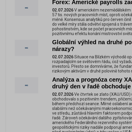
Forex: Americké payrolls za
02.07.2026
V americkém nezemědělském se
57 tis. nových pracovních míst, oproti oče
méně. Konsensus analytiků pro červen činil 1
do velké míry stála odvětví spojená s tráv
pohostinstvím, kde se počet pracovních mí
pozitivnímu efektu konání mistrovství světa
Globální výhled na druhé pol
nárazy?
02.07.2026
Situace na Blízkém východě opět
rozpadajícím se světovém řádu, což vyžadu
investorů. Přesto se domníváme, že fundam
rizikovým aktivům v druhé polovině tohoto 
Analýza a prognóza ceny XA
druhý den v řadě obchoduje
02.07.2026
Ve čtvrtek se zlato (XAU/USD) 
obchodovalo s pozitivním trendem, přičem
během předchozí seance. Mírné oslabení a
slabšími než očekávanými makroekonomick
ve středu, zůstává hlavním faktorem podpo
řadě. Zároveň očekávání dalšího zpřísňován
amerického Federálního rezervního systému
geopolitickými riziky nadále podporují amer