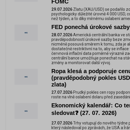
FOMC
29.07.2026
Zlatu (XAU/USD) se podařilo zot
psychologicky důležité úrovně 4 000 USD, co
než týden, a to díky mírnému oslabení amer
FED ponechá úrokové sazby
28.07.2026
Americká centrální banka ve st
pravděpodobností úrokové sazby beze změ
nicméně posouvá směrem k tomu, zda je ak
dostatečně restriktivní na to, aby se inflace 
červnová inflační data poměrně výrazně za
centrální bance umožňuje ponechat na stá
změny a monitorovat další vývoj.
Ropa klesá a podporuje cenu
(pravděpodobný pokles USD/
zlata)
27.07.2026
Prudký pokles cen ropy podporu
roste na vlně oslabení dolaru před zasedán
Ekonomický kalendář: Co te
sledovat❓ (27. 07. 2026)
27.07.2026
Trhy vstupují do nového týdne 
který následoval po zprávách, že USA a Ír