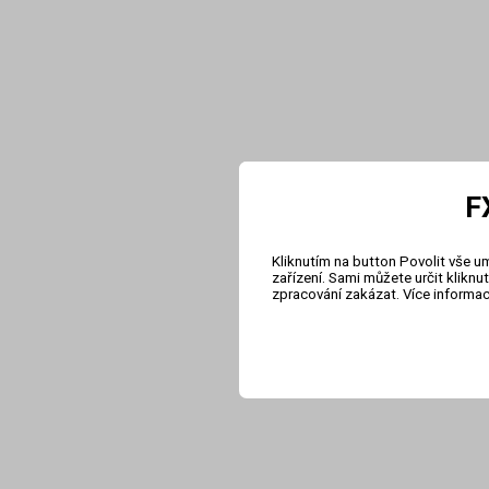
F
Kliknutím na button Povolit vše u
zařízení. Sami můžete určit klikn
zpracování zakázat. Více informa