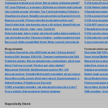
Očekávaná hodnota prop výzvy: Kdy se nákup challenge vyplatí?
V USA bude mít slo
VIP zóna FXstreet.cz v červenci 2026 byla pro klienty opět zisková
V USA týdenní statist
Léto v plném proudu, trhy také: Top 3 obchody traderů Fintokei na indexech a zlatě
V Kanadě Ivey index
Chamtivost a strach: Největší cenové pohyby na finančních trzích (červenec 2026)
V USA průměrný hod
Káva na rozcestí. Přinese rekordní úroda další pokles cen?
V USA míra nezaměs
Stvořil elitní klub, kde Ameriku obral o 65 miliard. Madoff řídil největší Ponzi dějin
V USA NFP report z
Akcie, dolar, bitcoin, zlato, ropa: Začíná to!
V Kanadě míra neza
Historická data, kde je získat, jak připojit svého data providera do MultiCharts a proč je budeme potřebovat? (4. díl)
V USA zásoby zemní
Jak obchodují profíci: Fibonacci trading - systém úspěšných traderů
V USA žádosti o po
Burza v LA chtěla sesadit Wall Street. Místo ropných obchodů dnes místem duní basy
V eurozóně maloobc
Blogy uživatelů
Forexové online zp
Dosáhne SpaceX do roku 2030 tržeb ve výši 1 bilionu dolarů?
Širší index S&P 500 
Analýza DAX, Nasdaq, EUR/USD: Zlepšený sentiment poslal DAX na nová maxima
Praktické okénko: Bitcoin aktuálně jako spekulativní, nikoli investiční aktivum
Akcie Tesly na rozcestí: Výrobce aut, nebo startup?
Index Dow Jones se 
Měnový pár EUR/AUD: Multitimeframe analýza (W1–H4)
Akciová analýza: Výsledky McDonald’s nepotěšily, ale ani neurazily. Jakou vizi společnost prezentovala?
Kladný závěr na pra
Akcie Microsoftu zlomily 26 let starý rekord. Důvod překvapil i samotné investory
RebelsFunding: Príležitosť pre Vás je tu!
FOMO a kvartální výsledky: Jak vyhodnotit potenciál a riziko?
Proč v období ztrát nesahat do funkční strategie
ČNB zasedání - ko
Naposledy čtené: