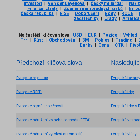
Investoři
|
Von der Leyenová
|
Český miliardář
|
Naříz
Finanční ztráty
|
Zdanění mimořádných zisků
|
Evrop
Česká republika
|
RISE
|
Doporučení
|
Body
|
ROCE
|
začátečníky
|
Úřady
|
Američa
Nejčastější klíčová slova:
USD
|
EUR
|
Pozice
|
Výhled
Trh
|
Růst
|
Obchodování
|
3М
|
Pokles
|
Trading
|
Banky
|
Cena
|
ČTK
|
Pivo
Předchozí klíčová slova
Následujíc
Evropské regulace
Evropské továrn
Evropské REITs
Evropské trhy
Evropské ropné společnosti
Evropské trhy s 
Evropské sdružení volného obchodu (EFTA)
Evropské velmoc
Evropské sdružení výrobců automobilů
Evropské vlády