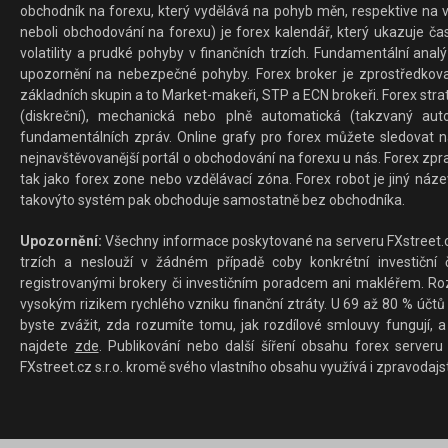
obchodník na forexu, který vydělává na pohyb měn, respektive na v
neboli obchodování na forexu) je forex kalendář, který ukazuje č
volatility a prudké pohyby v finančních trzích. Fundamentální ana
upozornění na nebezpečné pohyby. Forex broker je zprostředkov
základních skupin a to Market-makeři, STP a ECN brokeři. Forex stra
(diskreční), mechanická nebo plně automatická (takzvaný aut
fundamentálních zpráv. Online grafy pro forex můžete sledovat na 
nejnavštěvovanější portál o obchodování na forexu u nás. Forex zprav
tak jako forex zone nebo vzdělávací zóna. Forex robot je jiný náz
takovýto systém pak obchoduje samostatně bez obchodníka.
Upozornění:
Všechny informace poskytované na serveru FXstreet.cz
trzích a neslouží v žádném případě coby konkrétní investiční č
registrovanými brokery či investičním poradcem ani makléřem. Rozd
vysokým rizikem rychlého vzniku finanční ztráty. U 69 až 80 % účtů 
byste zvážit, zda rozumíte tomu, jak rozdílové smlouvy fungují, a
najdete
zde
. Publikování nebo další šíření obsahu forex serveru
FXstreet.cz s.r.o. kromě svého vlastního obsahu využívá i zpravodajs