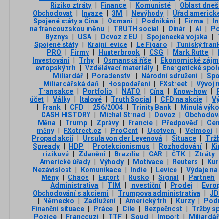
Riziko ztráty
|
Finance
|
Komunisté
|
Oblast dneš
Obchodovat
|
Invaze
|
3М
|
Nevýhody
|
Úřad americk
Spojené státy a Čína
|
Osmani
|
Podnikání
|
Firma
|
I
na francouzskou měnu
|
TRUTH social
|
Dinár
|
AI
|
Po
Byznys
|
USA
|
Dovoz z EU
|
Spojenecká vojska
|
Spojené státy
|
Krajní levice
|
Le Figaro
|
Tuniský fran
PRO
|
Firmy
|
Hunterbrook
|
CSG
|
Mark Rutte
|
Investování
|
Trhy
|
Osmanská říše
|
Ekonomické zájm
evropský trh
|
Vzdělávací materiály
|
Energetické spol
Miliardář
|
Poradenství
|
Národní sdružení
|
Spo
Miliardářská daň
|
Hospodaření
|
FXstreet
|
Vývoj n
Transakce
|
Portfolio
|
NATO
|
Čína
|
Know-how
|
účet
|
Války
|
Italové
|
Truth Social
|
CFD na akcie
|
Vý
|
Frank
|
CFD
|
256/2004
|
Trinity Bank
|
Minulá výk
CASH HISTORY
|
Michal Strnad
|
Dovoz
|
Obchodov
Měna
|
Trump
|
Zprávy
|
Francie
|
Předpověď
|
Cen
měny
|
FXstreet.cz
|
ProCent
|
Ukotvení
|
Velmoci
|
Propad akcií
|
Ursula von der Leyenová
|
Situace
|
Trž
Spready
|
HDP
|
Protekcionismus
|
Rozhodování
|
Ki
rizikové
|
Zdanění
|
Brazílie
|
CAR
|
ČTK
|
Ztráty
Americké úřady
|
Výhody
|
Motivace
|
Reuters
|
Kur
Nezávislost
|
Komunikace
|
Indie
|
Levice
|
Výdaje na
Měny
|
Chaos
|
Export
|
Rusko
|
Signál
|
Partneři
Administrativa
|
TIM
|
Investiční
|
Prodej
|
Evro
Obchodování s akciemi
|
Trumpova administrativa
|
JD
|
Německo
|
Zadlužení
|
Americký trh
|
Kurzy
|
Pod
Finanční situace
|
Práce
|
Cíle
|
Bezpečnost
|
Tržby sp
Pozice
|
Francouzi
|
TTF
|
Soud
|
Import
|
Miliardář