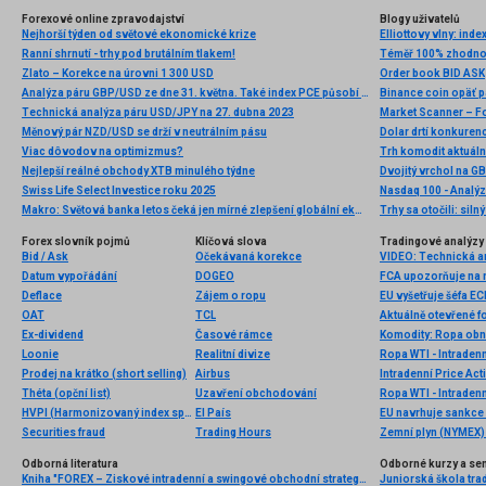
Forexové online zpravodajství
Blogy uživatelů
Nejhorší týden od světové ekonomické krize
Ranní shrnutí - trhy pod brutálním tlakem!
Téměř 100% zhodnoc
Zlato – Korekce na úrovni 1 300 USD
Order book BID ASK
Analýza páru GBP/USD ze dne 31. května. Také index PCE působí proti dolaru
Binance coin opäť pá
Technická analýza páru USD/JPY na 27. dubna 2023
Market Scanner – F
Měnový pár NZD/USD se drží v neutrálním pásu
Viac dôvodov na optimizmus?
Trh komodit aktuáln
Nejlepší reálné obchody XTB minulého týdne
Swiss Life Select Investice roku 2025
Nasdaq 100 - Analýz
Makro: Světová banka letos čeká jen mírné zlepšení globální ekonomiky
Trhy sa otočili: silný
Forex slovník pojmů
Klíčová slova
Tradingové analýzy 
Bid / Ask
Očekávaná korekce
Datum vypořádání
DOGEO
FCA upozorňuje na n
Deflace
Zájem o ropu
EU vyšetřuje šéfa EC
OAT
TCL
Aktuálně otevřené f
Ex-dividend
Časové rámce
Komodity: Ropa obno
Loonie
Realitní divize
Ropa WTI - Intraden
Prodej na krátko (short selling)
Airbus
Intradenní Price Act
Théta (opční list)
Uzavření obchodování
Ropa WTI - Intraden
HVPI (Harmonizovaný index spotřebitelských cen)
El País
EU navrhuje sankce 
Securities fraud
Trading Hours
Zemní plyn (NYMEX) 
Odborná literatura
Odborné kurzy a se
Kniha "FOREX – Ziskové intradenní a swingové obchodní strategie" od Kathy Lien vychází v češtině!
Juniorská škola trad