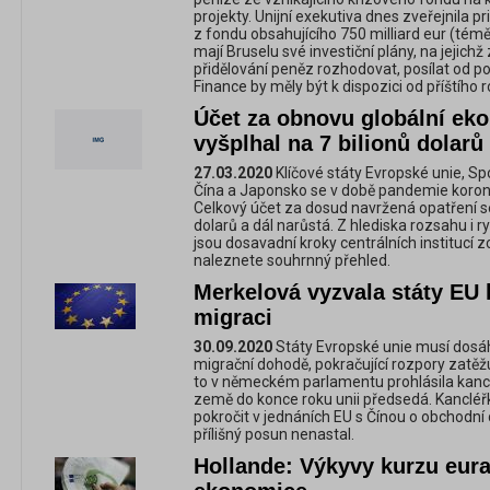
projekty. Unijní exekutiva dnes zveřejnila pr
z fondu obsahujícího 750 milliard eur (téměř
mají Bruselu své investiční plány, na jejich
přidělování peněz rozhodovat, posílat od po
Finance by měly být k dispozici od příštího r
Účet za obnovu globální eko
vyšplhal na 7 bilionů dolarů
27.03.2020
Klíčové státy Evropské unie, Spo
Čína a Japonsko se v době pandemie koron
Celkový účet za dosud navržená opatření se 
dolarů a dál narůstá. Z hlediska rozsahu i 
jsou dosavadní kroky centrálních institucí 
naleznete souhrnný přehled.
Merkelová vyzvala státy EU
migraci
30.09.2020
Státy Evropské unie musí dosá
migrační dohodě, pokračující rozpory zatěž
to v německém parlamentu prohlásila kancl
země do konce roku unii předsedá. Kancléř
pokročit v jednáních EU s Čínou o obchodní
přílišný posun nenastal.
Hollande: Výkyvy kurzu eur