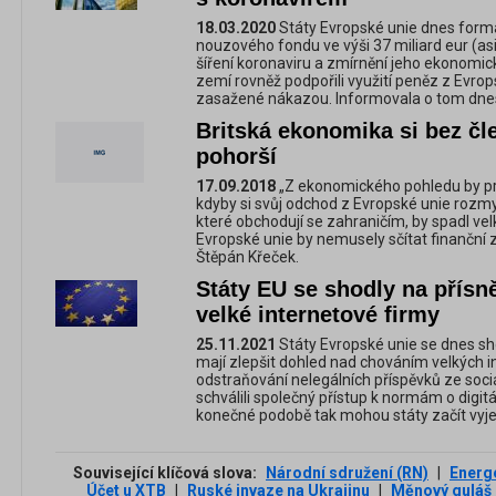
18.03.2020
Státy Evropské unie dnes formál
nouzového fondu ve výši 37 miliard eur (asi
šíření koronaviru a zmírnění jeho ekonomic
zemí rovněž podpořili využití peněz z Evrop
zasažené nákazou. Informovala o tom dne
Britská ekonomika si bez čl
pohorší
17.09.2018
„Z ekonomického pohledu by pro
kdyby si svůj odchod z Evropské unie rozm
které obchodují se zahraničím, by spadl ve
Evropské unie by nemusely sčítat finanční z
Štěpán Křeček.
Státy EU se shodly na přísn
velké internetové firmy
25.11.2021
Státy Evropské unie se dnes sho
mají zlepšit dohled nad chováním velkých in
odstraňování nelegálních příspěvků ze sociál
schválili společný přístup k normám o digitál
konečné podobě tak mohou státy začít vyje
Související klíčová slova:
Národní sdružení (RN)
|
Energe
Účet u XTB
|
Ruské invaze na Ukrajinu
|
Měnový guláš