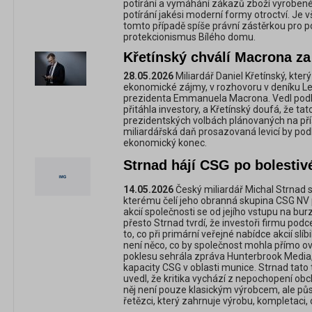
potírání a vymáhání zákazů zboží vyrobené
potírání jakési moderní formy otroctví. Je v
tomto případě spíše právní zástěrkou pro p
protekcionismus Bílého domu.
Křetínský chválí Macrona za 
28.05.2026
Miliardář Daniel Křetínský, kter
ekonomické zájmy, v rozhovoru v deníku Le
prezidenta Emmanuela Macrona. Vedl podle n
přitáhla investory, a Křetínský doufá, že tat
prezidentských volbách plánovaných na příšt
miliardářská daň prosazovaná levicí by pod
ekonomický konec.
Strnad hájí CSG po bolestivé
14.05.2026
Český miliardář Michal Strnad se 
kterému čelí jeho obranná skupina CSG NV 
akcií společnosti se od jejího vstupu na burz
přesto Strnad tvrdí, že investoři firmu podc
to, co při primární veřejné nabídce akcií slíb
není něco, co by společnost mohla přímo ovl
poklesu sehrála zpráva Hunterbrook Media,
kapacity CSG v oblasti munice. Strnad tato 
uvedl, že kritika vychází z nepochopení ob
něj není pouze klasickým výrobcem, ale pů
řetězci, který zahrnuje výrobu, kompletaci, 