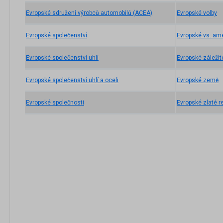
Evropské sdružení výrobců automobilů (ACEA)
Evropské volby
Evropské společenství
Evropské vs. am
Evropské společenství uhlí
Evropské záležit
Evropské společenství uhlí a oceli
Evropské země
Evropské společnosti
Evropské zlaté r