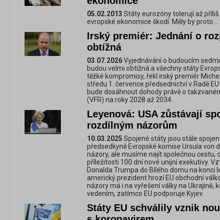
ekonomice
05.02.2013
Státy eurozóny tolerují až příli
evropské ekonomice škodí. Měly by proto...
Irský premiér: Jednání o r
obtížná
03.07.2026
Vyjednávání o budoucím sedmi
budou velmi obtížná a všechny státy Evrop
těžké kompromisy, řekl irský premiér Micheá
středu 1. července předsednictví v Radě EU 
bude dosáhnout dohody právě o takzvaném
(VFR) na roky 2028 až 2034.
Leyenová: USA zůstávají s
rozdílným názorům
10.03.2025
Spojené státy jsou stále spoje
předsedkyně Evropské komise Ursula von 
názory, ale musíme najít společnou cestu, 
příležitosti 100 dní nové unijní exekutivy.
Donalda Trumpa do Bílého domu na konci le
americký prezident hrozí EU obchodní válk
názory má i na vyřešení války na Ukrajině, 
vedením, zatímco EU podporuje Kyjev.
Státy EU schválily vznik no
s koronavirem