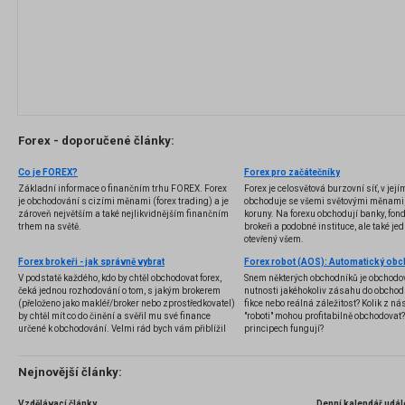
Forex - doporučené články:
Co je FOREX?
Forex pro začátečníky
Základní informace o finančním trhu FOREX. Forex
Forex je celosvětová burzovní síť, v jej
je obchodování s cizími měnami (forex trading) a je
obchoduje se všemi světovými měnami,
zároveň největším a také nejlikvidnějším finančním
koruny. Na forexu obchodují banky, fondy
trhem na světě.
brokeři a podobné instituce, ale také jedn
otevřený všem.
Forex brokeři - jak správně vybrat
V podstatě každého, kdo by chtěl obchodovat forex,
Snem některých obchodníků je obchodo
čeká jednou rozhodování o tom, s jakým brokerem
nutnosti jakéhokoliv zásahu do obchod
(přeloženo jako makléř/broker nebo zprostředkovatel)
fikce nebo reálná záležitost? Kolik z nás
by chtěl mít co do činění a svěřil mu své finance
"roboti" mohou profitabilně obchodovat
určené k obchodování. Velmi rád bych vám přiblížil
principech fungují?
problematiku výběru brokera, rozdíl mezi
jednotlivými typy brokerů a v neposlední řadě uvedu
několik příkladů nejznámějších z nich.
Nejnovější články:
Vzdělávací články
Denní kalendář udál