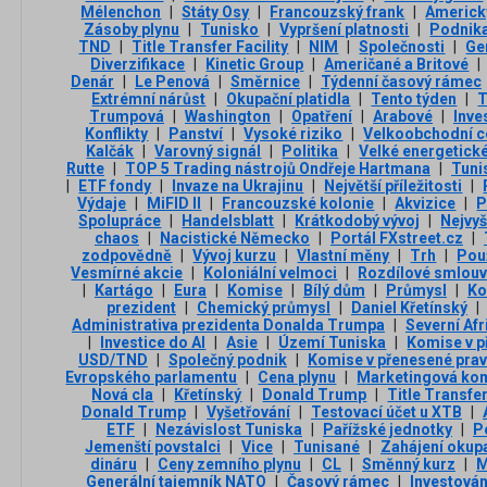
Mélenchon
|
Státy Osy
|
Francouzský frank
|
Americk
Zásoby plynu
|
Tunisko
|
Vypršení platnosti
|
Podnika
TND
|
Title Transfer Facility
|
NIM
|
Společnosti
|
Ge
Diverzifikace
|
Kinetic Group
|
Američané a Britové
|
Denár
|
Le Penová
|
Směrnice
|
Týdenní časový rámec
Extrémní nárůst
|
Okupační platidla
|
Tento týden
|
Trumpová
|
Washington
|
Opatření
|
Arabové
|
Inve
Konflikty
|
Panství
|
Vysoké riziko
|
Velkoobchodní c
Kalčák
|
Varovný signál
|
Politika
|
Velké energetick
Rutte
|
TOP 5 Trading nástrojů Ondřeje Hartmana
|
Tuni
|
ETF fondy
|
Invaze na Ukrajinu
|
Největší příležitosti
|
Výdaje
|
MiFID II
|
Francouzské kolonie
|
Akvizice
|
P
Spolupráce
|
Handelsblatt
|
Krátkodobý vývoj
|
Nejvyš
chaos
|
Nacistické Německo
|
Portál FXstreet.cz
|
zodpovědně
|
Vývoj kurzu
|
Vlastní měny
|
Trh
|
Použ
Vesmírné akcie
|
Koloniální velmoci
|
Rozdílové smlou
|
Kartágo
|
Eura
|
Komise
|
Bílý dům
|
Průmysl
|
Ko
prezident
|
Chemický průmysl
|
Daniel Křetínský
|
Administrativa prezidenta Donalda Trumpa
|
Severní Afr
|
Investice do AI
|
Asie
|
Území Tuniska
|
Komise v p
USD/TND
|
Společný podnik
|
Komise v přenesené pra
Evropského parlamentu
|
Cena plynu
|
Marketingová ko
Nová cla
|
Křetínský
|
Donald Trump
|
Title Transfer
Donald Trump
|
Vyšetřování
|
Testovací účet u XTB
|
ETF
|
Nezávislost Tuniska
|
Pařížské jednotky
|
P
Jemenští povstalci
|
Vice
|
Tunisané
|
Zahájení okup
dináru
|
Ceny zemního plynu
|
CL
|
Směnný kurz
|
M
Generální tajemník NATO
|
Časový rámec
|
Investován