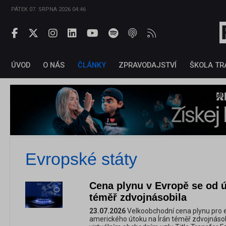
PÁTEK 07. SRPNA 2026 04:46
ÚVOD
O NÁS
ČLÁNKY
ZPRAVODAJSTVÍ
ŠKOLA TR
Evropské státy
Cena plynu v Evropě se od 
téměř zdvojnásobila
23.07.2026
Velkoobchodní cena plynu pro 
amerického útoku na Írán téměř zdvojnásob