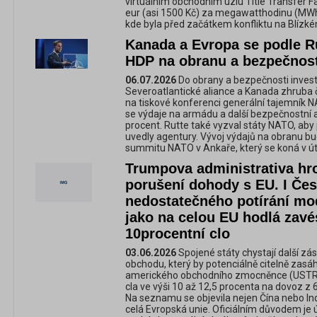
virtuálním obchodním uzlu Title Transfer F
eur (asi 1500 Kč) za megawatthodinu (MWh),
kde byla před začátkem konfliktu na Blízk
Kanada a Evropa se podle Rut
HDP na obranu a bezpečnos
06.07.2026
Do obrany a bezpečnosti invest
Severoatlantické aliance a Kanada zhruba č
na tiskové konferenci generální tajemník 
se výdaje na armádu a další bezpečnostní ak
procent. Rutte také vyzval státy NATO, aby
uvedly agentury. Vývoj výdajů na obranu b
summitu NATO v Ankaře, který se koná v út
Trumpova administrativa hro
porušení dohody s EU. I Čes
nedostatečného potírání mod
jako na celou EU hodlá zavé
10procentní clo
03.06.2026
Spojené státy chystají další z
obchodu, který by potenciálně citelně zasáh
amerického obchodního zmocněnce (USTR) 
cla ve výši 10 až 12,5 procenta na dovoz z
Na seznamu se objevila nejen Čína nebo Ind
celá Evropská unie. Oficiálním důvodem je 