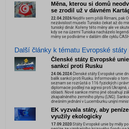
Měna, kterou si domů neodv
se zrodil už v dávném Kartá
22.04.2026
Nejdřív sem přišli Římani, pak 
nezávislost muselo Tunisko čekat až do minu
tuniský dinár. Kořeny této měny ale ve skut
kdy se na území Tuniska nacházelo legendár
měny se podíváme v dalším díle cyklu CAS
Další články k tématu Evropské státy
Členské státy Evropské unie 
sankcí proti Rusku
24.06.2024
Členské státy Evropské unie dne
balík sankcí proti Rusku. Informovalo o tom
seznam se rozrůstá o 116 fyzických i právni
diplomacie podílejí na agresi proti Ukrajině
oblasti. Nové sankce mimo jiné obsahují z
zkapalněného zemního plynu (LNG). Sankce 
dnešním jednání v Lucemburku unijní ministř
EK vyzvala státy, aby peníz
využily ekologicky
17.09.2020
Státy Evropské unie by měly po
peníze ze vznikajícího krizového fondu na kl