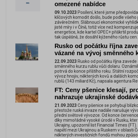
omezené nabídce
09.10.2023
Posílení, které jsme předpovídali
klíčových komodit došlo, bude podle všeho p
závěrečném. Slábnoucí ekonomické vyhlídky
jisté míry i v Číně, totiž více než kompenzuj
energetice, kde kartel OPEC+ přiškrtil prod
tak úspěšně, že dosáhl kýženého růstu cen.
Rusko od počátku října zave
vázané na vývoj směnného 
22.09.2023
Rusko od počátku října zavede 
směnného kurzu rublu vůči dolaru. Oznámila
potrvá do konce příštího roku. Státní rozp
vývoz hnojiv, některých kovů a dalších komo
rublů (143 miliard Kč), napsala agentura Re
FT: Ceny pšenice klesají, p
nahrazuje ukrajinské dodáv
21.09.2023
Ceny pšenice se pohybují blízko 
přestože ruská invaze nadále narušuje vývoz
přední světové vývozce. Od konce července s
díky mimořádně vysoké úrodě v Rusku, kte
Ukrajiny, upozornil list Financial Times (FT).
napětí mezi Ukrajinou a Ruskem v oblasti 
některých investičních fondů mohou způsob