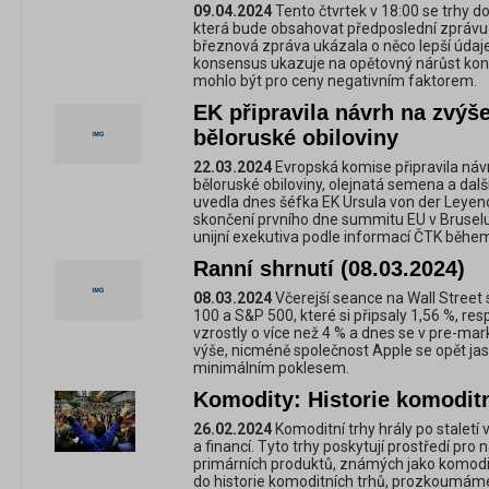
09.04.2024
Tento čtvrtek v 18:00 se trhy
která bude obsahovat předposlední zprávu
březnová zpráva ukázala o něco lepší údaje 
konsensus ukazuje na opětovný nárůst kon
mohlo být pro ceny negativním faktorem.
EK připravila návrh na zvýše
běloruské obiloviny
22.03.2024
Evropská komise připravila návr
běloruské obiloviny, olejnatá semena a da
uvedla dnes šéfka EK Ursula von der Leyen
skončení prvního dne summitu EU v Bruselu
unijní exekutiva podle informací ČTK běhe
Ranní shrnutí (08.03.2024)
08.03.2024
Včerejší seance na Wall Street
100 a S&P 500, které si připsaly 1,56 %, res
vzrostly o více než 4 % a dnes se v pre-mar
výše, nicméně společnost Apple se opět jas
minimálním poklesem.
Komodity: Historie komoditn
26.02.2024
Komoditní trhy hrály po staletí
a financí. Tyto trhy poskytují prostředí pro
primárních produktů, známých jako komodi
do historie komoditních trhů, prozkoumáme