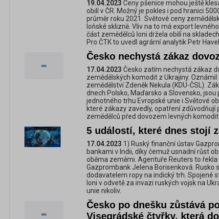
19.04.2023
Ceny pšenice mohou ještě kles
obilí v ČR. Možný je pokles i pod hranici 50
průměr roku 2021. Světové ceny zemědělsk
loňské sklizně. Vliv na to má export levného o
část zemědělců loni držela obilí na skladec
Pro ČTK to uvedl agrární analytik Petr Havel
Česko nechystá zákaz dovoz
17.04.2023
Česko zatím nechystá zákaz dov
zemědělských komodit z Ukrajiny. Oznámil t
zemědělství Zdeněk Nekula (KDU-ČSL). Záka
dnech Polsko, Maďarsko a Slovensko, jsou 
jednotného trhu Evropské unie i Světové 
které zákazy zavedly, opatření zdůvodňuj
zemědělců před dovozem levných komodit i
5 událostí, které dnes stojí 
17.04.2023
1) Ruský finanční ústav Gazprom
bankami v Indii, díky čemuž usnadní růst 
oběma zeměmi. Agentuře Reuters to řekla
Gazprombank Jelena Borisenková. Rusko se
dodavatelem ropy na indický trh. Spojené 
loni v odvetě za invazi ruských vojsk na Ukr
unie nikoliv.
Česko po dnešku zůstává po
Visegrádské čtyřky, která d