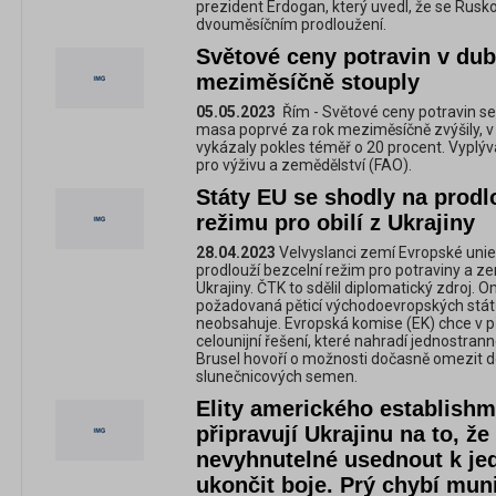
prezident Erdogan, který uvedl, že se Rusk
dvouměsíčním prodloužení.
Světové ceny potravin v dub
meziměsíčně stouply
05.05.2023
Řím - Světové ceny potravin se 
masa poprvé za rok meziměsíčně zvýšily, 
vykázaly pokles téměř o 20 procent. Vyplý
pro výživu a zemědělství (FAO).
Státy EU se shodly na prodl
režimu pro obilí z Ukrajiny
28.04.2023
Velvyslanci zemí Evropské unie 
prodlouží bezcelní režim pro potraviny a 
Ukrajiny. ČTK to sdělil diplomatický zdroj. 
požadovaná pěticí východoevropských stát
neobsahuje. Evropská komise (EK) chce v p
celounijní řešení, které nahradí jednostra
Brusel hovoří o možnosti dočasně omezit do
slunečnicových semen.
Elity amerického establishme
připravují Ukrajinu na to, ž
nevyhnutelné usednout k je
ukončit boje. Prý chybí muni