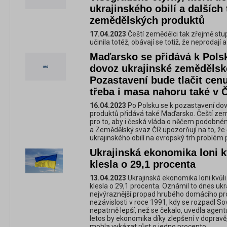
ukrajinského obilí a dalších
zemědělských produktů
17.04.2023
Čeští zemědělci tak zřejmě stupň
učinila totéž, obávají se totiž, že neprodají 
Maďarsko se přidává k Pols
dovoz ukrajinské zemědělsk
Pozastavení bude tlačit cenu
třeba i masa nahoru také v 
16.04.2023
Po Polsku se k pozastavení do
produktů přidává také Maďarsko. Čeští země
pro to, aby i česká vláda o něčem podobn
a Zemědělský svaz ČR upozorňují na to, že 
ukrajinského obilí na evropský trh problém 
Ukrajinská ekonomika loni k
klesla o 29,1 procenta
13.04.2023
Ukrajinská ekonomika loni kvůl
klesla o 29,1 procenta. Oznámil to dnes ukra
nejvýraznější propad hrubého domácího pr
nezávislosti v roce 1991, kdy se rozpadl So
nepatrně lepší, než se čekalo, uvedla agen
letos by ekonomika díky zlepšení v doprav
mohla vykázat růst o jedno procento.