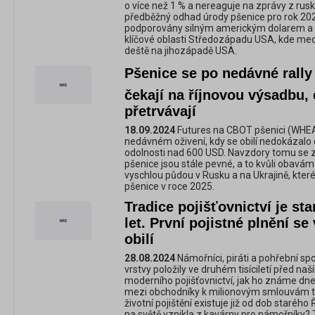
o více než 1 % a nereaguje na zprávy z rusk
předběžný odhad úrody pšenice pro rok 202
podporovány silným americkým dolarem a 
klíčové oblasti Středozápadu USA, kde med
deště na jihozápadě USA.
Pšenice se po nedávné rally
čekají na říjnovou výsadbu,
přetrvávají
18.09.2024
Futures na CBOT pšenici (WHEA
nedávném oživení, kdy se obilí nedokázalo
odolnosti nad 600 USD. Navzdory tomu se z
pšenice jsou stále pevné, a to kvůli obavám
vyschlou půdou v Rusku a na Ukrajině, které
pšenice v roce 2025.
Tradice pojišťovnictví je sta
let. První pojistné plnění s
obilí
28.08.2024
Námořníci, piráti a pohřební sp
vrstvy položily ve druhém tisíciletí před n
moderního pojišťovnictví, jak ho známe dn
mezi obchodníky k milionovým smlouvám trval
životní pojištění existuje již od dob staréh
na světě vznikla z kavárny pro námořníky? T