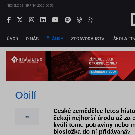
NEDĚLE 09. SRPNA 2026 00:53
ÚVOD
O NÁS
ČLÁNKY
ZPRAVODAJSTVÍ
ŠKOLA TR
Obilí
České zemědělce letos histo
čekají nejhorší úrodu až za d
kvůli tomu potraviny nebo m
biosložka do ní přidávaná?