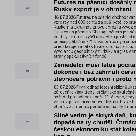
Futures na pšenici dosáhly
Ruský export je v ohrožení
16.07.2026
Futures na pšenici obchodova
vzrostly nad 680 centů za bušl poté, co pr
Ruskem a Ukrajinou znovu ohrozila vývoz o
Futures na pšenici v Chicagu během jediné se
dostaly se na nejvyšší úroveň za poslední d
připisují přibližně 7 %. Investoři se nyní snaží
představuje začátek trvalejšího uptrendu,
vyvolanou geopolitickými riziky a agresivn
strany spekulativních fondů.
Zemědělci musí letos počítat
dokonce i bez zahrnutí červ
zlevňování potravin i proto
03.07.2026
První odhad letošní sklizně uka
zároveň je však třeba jej číst jako skutečně 
sběr dat pro odhad skončil 11. června, ted
veder z poslední červnové dekády. Právě t
zhoršit, zejména u porostů oslabených ja
Silné vedro je skrytá daň, kt
dopadá na ty chudší. Čtrnác
českou ekonomiku stát kole