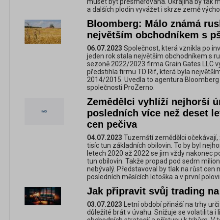
muset být přesměrována. Ukrajina by tak mo
a dalších plodin vyvážet i skrze země výcho
Bloomberg: Málo známá rusk
největším obchodníkem s pš
06.07.2023
Společnost, která vznikla po in
jeden rok stala největším obchodníkem s r
sezoně 2022/2023 firma Grain Gates LLC vy
předstihla firmu TD Rif, která byla největ
2014/2015. Uvedla to agentura Bloomberg 
společnosti ProZerno.
Zemědělci vyhlíží nejhorší ú
posledních více než deset let
cen pečiva
04.07.2023
Tuzemští zemědělci očekávají, že
tisíc tun základních obilovin. To by byl nejh
letech 2020 až 2022 se jim vždy nakonec pod
tun obilovin. Takže propad pod sedm milionů
nebývalý. Představoval by tlak na růst ce
posledních měsících letoška a v první polovi
Jak připravit svůj trading na
03.07.2023
Letní období přináší na trhy urč
důležité brát v úvahu. Snižuje se volatilita i