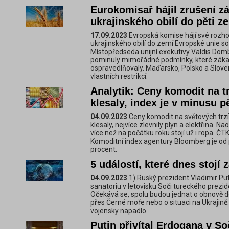
Eurokomisař hájil zrušení z
ukrajinského obilí do pěti z
17.09.2023
Evropská komise hájí své rozh
ukrajinského obilí do zemí Evropské unie so
Místopředseda unijní exekutivy Valdis Domb
pominuly mimořádné podmínky, které záka
ospravedlňovaly. Maďarsko, Polsko a Slov
vlastních restrikcí.
Analytik: Ceny komodit na tr
klesaly, index je v minusu p
04.09.2023
Ceny komodit na světových trzí
klesaly, nejvíce zlevnily plyn a elektřina. Na
více než na počátku roku stojí už i ropa. ČTK
Komoditní index agentury Bloomberg je od 
procent.
5 událostí, které dnes stojí 
04.09.2023
1) Ruský prezident Vladimir Put
sanatoriu v letovisku Soči tureckého prez
Očekává se, spolu budou jednat o obnově d
přes Černé moře nebo o situaci na Ukrajině
vojensky napadlo.
Putin přivítal Erdogana v So