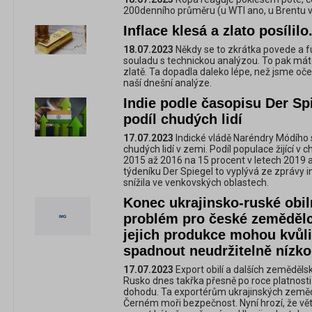
200denního průměru (u WTI ano, u Brentu ve
Inflace klesá a zlato posílil
18.07.2023
Někdy se to zkrátka povede a f
souladu s technickou analýzou. To pak máte 
zlatě. Ta dopadla daleko lépe, než jsme oče
naší dnešní analýze.
Indie podle časopisu Der Spi
podíl chudých lidí
17.07.2023
Indické vládě Naréndry Módího s
chudých lidí v zemi. Podíl populace žijící v 
2015 až 2016 na 15 procent v letech 2019
týdeníku Der Spiegel to vyplývá ze zprávy i
snížila ve venkovských oblastech.
Konec ukrajinsko-ruské ob
problém pro české zemědělc
jejich produkce mohou kvůli
spadnout neudržitelně nízko
17.07.2023
Export obilí a dalších zemědělský
Rusko dnes takřka přesně po roce platnost
dohodu. Ta exportérům ukrajinských zeměd
Černém moři bezpečnost. Nyní hrozí, že vět