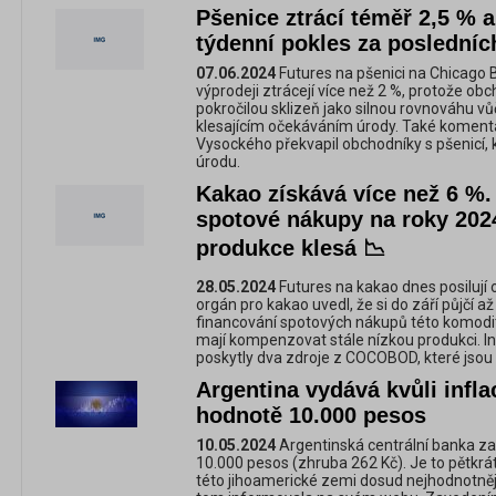
Pšenice ztrácí téměř 2,5 % a 
týdenní pokles za posledníc
07.06.2024
Futures na pšenici na Chicago 
výprodeji ztrácejí více než 2 %, protože obc
pokročilou sklizeň jako silnou rovnováhu 
klesajícím očekáváním úrody. Také komentá
Vysockého překvapil obchodníky s pšenicí, kt
úrodu.
Kakao získává více než 6 %.
spotové nákupy na roky 202
produkce klesá 📉
28.05.2024
Futures na kakao dnes posilují 
orgán pro kakao uvedl, že si do září půjčí až
financování spotových nákupů této komodi
mají kompenzovat stále nízkou produkci. I
poskytly dva zdroje z COCOBOD, které jsou
Argentina vydává kvůli infl
hodnotě 10.000 pesos
10.05.2024
Argentinská centrální banka z
10.000 pesos (zhruba 262 Kč). Je to pětkrá
této jihoamerické zemi dosud nejhodnotněj