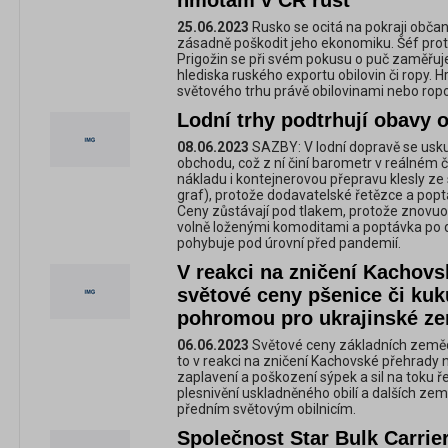
hmotám v ČR růst
25.06.2023
Rusko se ocitá na pokraji občan
zásadně poškodit jeho ekonomiku. Šéf prot
Prigožin se při svém pokusu o puč zaměřuje
hlediska ruského exportu obilovin či ropy. 
světového trhu právě obilovinami nebo rop
Lodní trhy podtrhují obavy o
08.06.2023
SAZBY: V lodní dopravě se usk
obchodu, což z ní činí barometr v reálném
nákladu i kontejnerovou přepravu klesly z
graf), protože dodavatelské řetězce a popt
Ceny zůstávají pod tlakem, protože znovuot
volně loženými komoditami a poptávka po 
pohybuje pod úrovní před pandemií.
V reakci na zničení Kachovs
světové ceny pšenice či kuku
pohromou pro ukrajinské ze
06.06.2023
Světové ceny základních zemědě
to v reakci na zničení Kachovské přehrady n
zaplavení a poškození sýpek a sil na toku ře
plesnivění uskladněného obilí a dalších země
předním světovým obilnicím.
Společnost Star Bulk Carrier