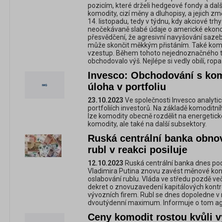
pozicím, které drželi hedgeové fondy a dalš
komodity, cizí měny a dluhopisy, a jejich 
14. listopadu, tedy v týdnu, kdy akciové trhy
neočekávaně slabé údaje o americké ekono
přesvědčení, že agresivní navyšování sazeb
může skončit měkkým přistáním. Také kom
vzestup. Během tohoto nejednoznačného t
obchodovalo výš. Nejlépe si vedly obilí, ropa
Invesco: Obchodování s kom
úloha v portfoliu
23.10.2023
Ve společnosti Invesco analytici
portfoliích investorů. Na základě komodit
lze komodity obecně rozdělit na energetic
komodity, ale také na další subsektory.
Ruská centrální banka obno
rubl v reakci posiluje
12.10.2023
Ruská centrální banka dnes pod
Vladimira Putina znovu zavést měnové kont
oslabování rublu. Vláda ve středu pozdě ve
dekret o znovuzavedení kapitálových kont
vývozních firem. Rubl se dnes dopoledne v r
dvoutýdenní maximum. Informuje o tom ag
Ceny komodit rostou kvůli 