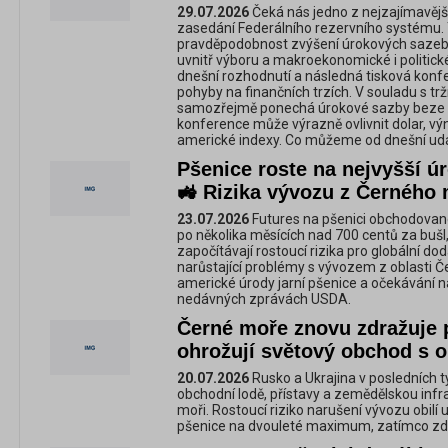
29.07.2026
Čeká nás jedno z nejzajímavějš
zasedání Federálního rezervního systému. T
pravděpodobnost zvýšení úrokových sazeb
uvnitř výboru a makroekonomické i politick
dnešní rozhodnutí a následná tisková kon
pohyby na finančních trzích. V souladu s 
samozřejmě ponechá úrokové sazby beze z
konference může výrazně ovlivnit dolar, vý
americké indexy. Co můžeme od dnešní udá
Pšenice roste na nejvyšší ú
🚜 Rizika vývozu z Černého 
23.07.2026
Futures na pšenici obchodovan
po několika měsících nad 700 centů za bušl, 
započítávají rostoucí rizika pro globální dod
narůstající problémy s vývozem z oblasti Č
americké úrody jarní pšenice a očekávání na
nedávných zprávách USDA.
Černé moře znovu zdražuje 
ohrožují světový obchod s o
20.07.2026
Rusko a Ukrajina v posledních t
obchodní lodě, přístavy a zemědělskou in
moři. Rostoucí riziko narušení vývozu obilí
pšenice na dvouleté maximum, zatímco zdra