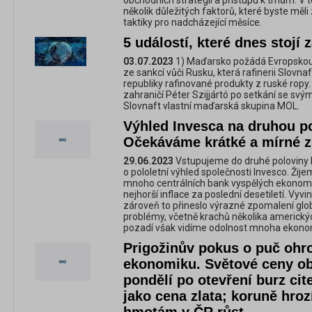
obchodních strategií a přístupu k trhům. V
několik důležitých faktorů, které byste měli
taktiky pro nadcházející měsíce.
5 událostí, které dnes stojí 
03.07.2023
1) Maďarsko požádá Evropskou u
ze sankcí vůči Rusku, která rafinerii Slov
republiky rafinované produkty z ruské ropy
zahraničí Péter Szijjártó po setkání se sv
Slovnaft vlastní maďarská skupina MOL.
Výhled Invesca na druhou p
Očekáváme krátké a mírné 
29.06.2023
Vstupujeme do druhé poloviny le
o pololetní výhled společnosti Invesco. Žij
mnoho centrálních bank vyspělých ekonomi
nejhorší inflace za poslední desetiletí. Vyvin
zároveň to přineslo výrazné zpomalení glob
problémy, včetně krachů několika americký
pozadí však vidíme odolnost mnoha ekonomi
Prigožinův pokus o puč ohr
ekonomiku. Světové ceny ob
pondělí po otevření burz cite
jako cena zlata; koruně hro