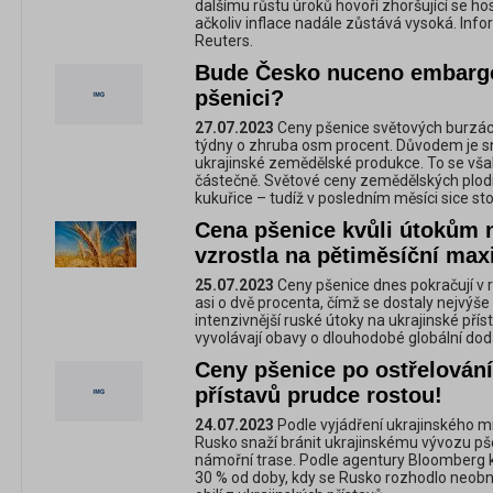
dalšímu růstu úroků hovoří zhoršující se h
ačkoliv inflace nadále zůstává vysoká. In
Reuters.
Bude Česko nuceno embargo
pšenici?
27.07.2023
Ceny pšenice světových burzách
týdny o zhruba osm procent. Důvodem je 
ukrajinské zemědělské produkce. To se vša
částečně. Světové ceny zemědělských plodin
kukuřice – tudíž v posledním měsíci sice st
Cena pšenice kvůli útokům n
vzrostla na pětiměsíční ma
25.07.2023
Ceny pšenice dnes pokračují v 
asi o dvě procenta, čímž se dostaly nejvýše
intenzivnější ruské útoky na ukrajinské přís
vyvolávají obavy o dlouhodobé globální do
Ceny pšenice po ostřelování
přístavů prudce rostou!
24.07.2023
Podle vyjádření ukrajinského m
Rusko snaží bránit ukrajinskému vývozu pše
námořní trase. Podle agentury Bloomberg kl
30 % od doby, kdy se Rusko rozhodlo neob