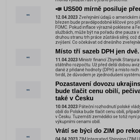
📣 US500 mírně posiluje pře
12.04.2023
Zveřejnění údajů o americkém i
březen bude pravděpodobně klíčové pro pří
FOMC. Pokud inflace výrazně poklesne a F
službách, může být na pořadu dne pauza v 
druhou stranu trh práce zůstává silný, což 
zvýšení. Co očekávat od dnešního zveřejně
Místo tří sazeb DPH jen dvě.
11.04.2023
Ministr financí Zbyněk Stanjura
státního rozpočtu. Už před delší dobou avizov
daně z přidané hodnoty (DPH) a místo nich
tvrdil, že důvodem je zjednodušení systému d
Pozastavení dovozu ukrajins
bude tlačit cenu obilí, peči
také v Česku
10.04.2023
Páteční rozhodnutí polské vlád
obilí do Polska bude tlačit cenu obilí, příp
v Česku. Tuzemští zemědělci se totiž nyní po
výkupními cenami obilí.
Vrátí se býci do ZIM po reko
04.04.2023
ZIM Integrated Shipping (ZIM.US