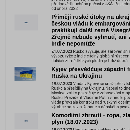
předpovědí suchého počasí v USA. Poslední 
od února 2022.
Přimějí ruské útoky na ukra
českou vládu k embargování 
praktikují další země Viseg
Zřejmě nebude vyhnutí, ani 
Indie nepomůže
21.07.2023
Rusko zvyšuje, ale zároveň sni
vývozu rýže z Indie citelný globální růst ce
dalších zemědělských plodin je totiž dobrá.
Kyjev přesvědčuje západní fi
Ruska na Ukrajinu
19.07.2023
Vláda v Kyjevě se snaží přesvědč
Rusko a přesídlily na Ukrajinu. Napsal to 
Moskva zatím pokračuje v zabavování majet
Rusku. Prezident Vladimir Putin v neděli po
vláda převzala kontrolu nad ruskými dceř
výrobce potravin Danone a dánského pivov
Komoditní zhrnutí - ropa, zl
plyn (18.07.2023)
18.07.2023
Ropa reaguje poklesem poté, co