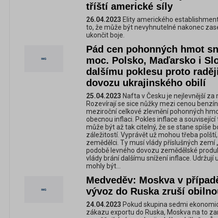
tříští americké síly
26.04.2023
Elity amerického establishment
to, že může být nevyhnutelné nakonec zas
ukončit boje.
Pád cen pohonných hmot sniž
moc. Polsko, Maďarsko i Sl
dalšímu poklesu proto raděj
dovozu ukrajinského obilí
25.04.2023
Nafta v Česku je nejlevnější za r
Rozevírají se sice nůžky mezi cenou benzínu
meziroční celkové zlevnění pohonných hm
obecnou inflaci. Pokles inflace a souvisejíc
může být až tak citelný, že se stane spíše
záležitostí. Vyprávět už mohou třeba polští
zemědělci. Ty musí vlády příslušných zemí 
podobě levného dovozu zemědělské produkce
vlády brání dalšímu snížení inflace. Udržují
mohly být…
Medveděv: Moskva v případ
vývoz do Ruska zruší obiln
24.04.2023
Pokud skupina sedmi ekonomick
zákazu exportu do Ruska, Moskva na to z