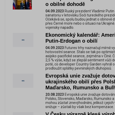
o obilné dohodě
04.09.2023
Ruský prezident Vladimir Putin 
sanatoriu v letovisku Soči tureckého prez
Očekává se, spolu budou jednat o obnově d
přes Černé moře nebo o situaci na Ukrajině
vojensky napadlo.
Ekonomický kalendář: Ameri
Putin-Erdogan o obilí
04.09.2023
Futures trhy naznačují mírně vy
hotovostní seance. Stalo se tak po optim
asijsko-pacifické seance, zejména v Číně. 
2,5 % výše, když se zlepšil sentiment vůči
poté, co developer Country Garden vyhrál 
prodloužit splátky pevninských dluhopisů.
Evropská unie zvažuje doto
ukrajinského obilí přes Pol
Maďarsko, Rumunsko a Bul
20.08.2023
Evropská unie zvažuje dotování 
Polsko, Slovensko, Maďarsko, Rumunsko a B
mohou zůstat znevýhodněni, jelikož i jejich 
snižuje – zůstali by však bez kompenzace.
V Česku výrazně klesá výrob