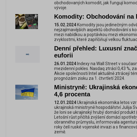
obchodovaných komodit, jak fungují komodit
vývoje.
Komodity: Obchodování na k
15.02.2024
Komodity jsou jedinečným odvět
nejzajímavějších aspektů obchodování s k
mezi nabídkou a poptávkou mezi ekonomick
zvyklostmi, které zapříčiňují velkou fluktua
Denní přehled: Luxusní znač
euforii
26.01.2024
Indexy na Wall Street v souča
mezidenní pokles. Nasdaq ztrácí 0,43 %, z
Akcie společnosti Intel aktuálně ztrácejí té
prognózám zisku za 1. čtvrtletí 2024.
Ministryně: Ukrajinská ekon
4,6 procenta
12.01.2024
Ukrajinská ekonomika letos vzr
ukrajinská ministryně hospodářství Julija S
že loni se ukrajinský hrubý domácí produkt 
Letošní růst přičítá zvýšení domácí spotře
obranného průmyslu, informovala agentura
roky čelí ruské vojenské invazi a s financo
země.