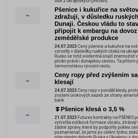
obilí z ukrajinských přístavů.
Pšenice i kukuřice na světo
zdražují, v důsledku ruských
Dunaji. Českou vládu to stav
připojit k embargu na dovoz
zemědělské produkce
24.07.2023
Ceny pšenice a kukuřice na svě
vzrostly v důsledku ruských útoků na ukrajin
Rusko se totiž evidentně snaží znemožnit 
plodin právě i dunajskou cestou. Ta přitom
černomořskou vývozní cestu.
Ceny ropy před zvýšením s
klesají
24.07.2023
Ceny ropy v pondělí klesly, prot
zvýšení úrokových sazeb ze strany americk
bank.
⏬Pšenice klesá o 3,5 %
21.07.2023
Futures kontrakty na PŠENICI po
vytvořila svíčková formace obratu, ztrácejí
žádné zprávy, které by podpořily pokles cen 
poznamenat, že jsme po celém týdnu zisků
přerušením dohody Ruska s Ukrajinou o do