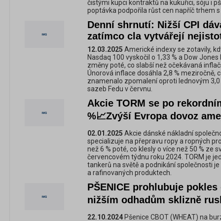
čistými kupci kontraktů na kukuřici, sóju i p
poptávka podpořila růst cen napříč trhem s
Denní shrnutí: Nižší CPI dáv
zatímco cla vytvářejí nejisto
12.03.2025
Americké indexy se zotavily, kd
Nasdaq 100 vyskočil o 1,33 % a Dow Jones 
změny poté, co slabší než očekávaná inflač
Únorová inflace dosáhla 2,8 % meziročně, 
znamenalo zpomalení oproti lednovým 3,0 %,
sazeb Fedu v červnu.
Akcie TORM se po rekordním
%📈Zvýší Evropa dovoz ame
02.01.2025
Akcie dánské nákladní společn
specializuje na přepravu ropy a ropných pro
než 6 % poté, co klesly o více než 50 % ze
červencovém týdnu roku 2024. TORM je jed
tankerů na světě a podnikání společnosti je
a rafinovaných produktech.
PŠENICE prohlubuje pokles 
nižším odhadům sklizně ru
22.10.2024
Pšenice CBOT (WHEAT) na burz