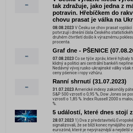
tak zdražuje, jako jedna z m
potravin. Hřebíčkem do rakv
chovu prasat je válka na Ukr
08.08.2023
V Česku se chov prasat vyplácí
potvrzují i dnešní čísla Českého statistické
druhém čtvrtletí došlo k výraznému poklesu
procenta.
Graf dne - PŠENICE (07.08.2
07.08.2023
Co se týče zpráv, které hýbaly t
klidný a politici ani centrální bankéři nep
Nedávný vývoj rusko-ukrajinské války však 
ceny pšenice i ropy vzhůru.
Ranní shrnutí (31.07.2023)
31.07.2023
Americké indexy zakončily páte
S&P 500 vzrostl o 0,95 %, Dow Jones se po
vzrostl o 1,85 %. Index Russell 2000 s malou k
%.
5 událostí, které dnes stojí 
28.07.2023
1) Dva z představitelů Evropské
signalizovali, že se blíží konec nynějšího 
eurozóně, které je nejvýraznější a nejdelší v h