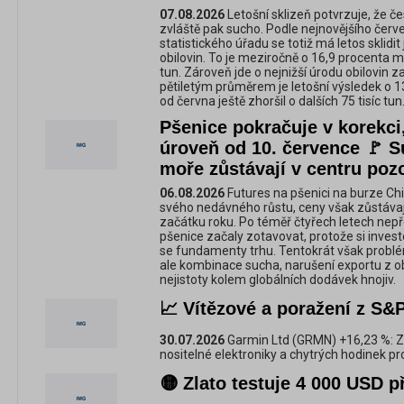
07.08.2026
Letošní sklizeň potvrzuje, že če
zvláště pak sucho. Podle nejnovějšího če
statistického úřadu se totiž má letos sklidit
obilovin. To je meziročně o 16,9 procenta mé
tun. Zároveň jde o nejnižší úrodu obilovin z
pětiletým průměrem je letošní výsledek o 1
od června ještě zhoršil o dalších 75 tisíc tun
Pšenice pokračuje v korekci,
úroveň od 10. července 🚩 S
moře zůstávají v centru poz
06.08.2026
Futures na pšenici na burze Chi
svého nedávného růstu, ceny však zůstáva
začátku roku. Po téměř čtyřech letech nepř
pšenice začaly zotavovat, protože si investo
se fundamenty trhu. Tentokrát však problé
ale kombinace sucha, narušení exportu z o
nejistoty kolem globálních dodávek hnojiv.
📈 Vítězové a poražení z S&P
30.07.2026
Garmin Ltd (GRMN) +16,23 %: Z
nositelné elektroniky a chytrých hodinek pro
🟡 Zlato testuje 4 000 USD 