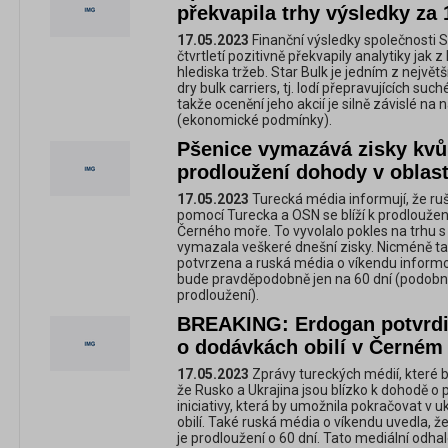
překvapila trhy výsledky za 1
17.05.2023
Finanční výsledky společnosti S
čtvrtletí pozitivně překvapily analytiky jak z
hlediska tržeb. Star Bulk je jedním z největ
dry bulk carriers, tj. lodí přepravujících such
takže ocenění jeho akcií je silně závislé n
(ekonomické podmínky).
Pšenice vymazává zisky kvů
prodloužení dohody v oblas
17.05.2023
Turecká média informují, že rušt
pomocí Turecka a OSN se blíží k prodloužen
Černého moře. To vyvolalo pokles na trhu s 
vymazala veškeré dnešní zisky. Nicméně ta
potvrzena a ruská média o víkendu informo
bude pravděpodobně jen na 60 dní (podobn
prodloužení).
BREAKING: Erdogan potvrdi
o dodávkách obilí v Černém
17.05.2023
Zprávy tureckých médií, které b
že Rusko a Ukrajina jsou blízko k dohodě o
iniciativy, která by umožnila pokračovat 
obilí. Také ruská média o víkendu uvedla, 
je prodloužení o 60 dní. Tato mediální odhal