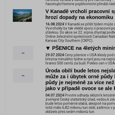
fascinující historie pojišťovnictví přináší nás
V Kanadě vrcholí pracovní sp
hrozí dopady na ekonomiku
16.08.2024
V Kanadě se příští týden může z
Vyvrcholily by tak vleklé spory o pracovní p
stávkou. Do akce se 22. srpna chystají pod
Online železniční společnosti Canadian Nati
Kansas City Southern (CKPC).
🔽 PŠENICE na 4letých min
29.07.2024
Ceny pšenice v USA klesly pod 
března minulého týdne a nyní jsou na nejniž
hranici 500 centů za bušl. Pokles cen v US
Úroda obilí bude letos nejsl
může za i úbytek orné půdy 
půdy je nejméně za více než 
jako v případě ovoce se ale
04.07.2024
Prvotní odhady sklizní k letošn
zveřejnil Český statistický úřad, vedou k zá
bude letos poměrně slabá, alespoň na poměry
totiž mělo 6,82 milionu tun obilí, zatímco v
sklízelo přes sedm milionů tun.