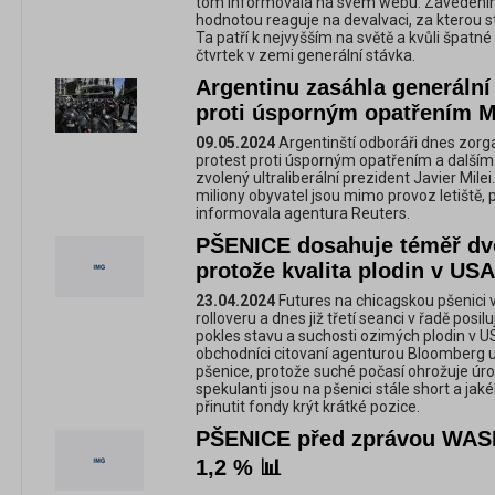
tom informovala na svém webu. Zavedením
hodnotou reaguje na devalvaci, za kterou sto
Ta patří k nejvyšším na světě a kvůli špatn
čtvrtek v zemi generální stávka.
Argentinu zasáhla generální
proti úsporným opatřením M
09.05.2024
Argentinští odboráři dnes zorga
protest proti úsporným opatřením a dalším
zvolený ultraliberální prezident Javier Mile
miliony obyvatel jsou mimo provoz letiště, 
informovala agentura Reuters.
PŠENICE dosahuje téměř d
protože kvalita plodin v USA
23.04.2024
Futures na chicagskou pšenici v
rolloveru a dnes již třetí seanci v řadě posil
pokles stavu a suchosti ozimých plodin v U
obchodníci citovaní agenturou Bloomberg uved
pšenice, protože suché počasí ohrožuje úrod
spekulanti jsou na pšenici stále short a ja
přinutit fondy krýt krátké pozice.
PŠENICE před zprávou WASDE
1,2 % 📊