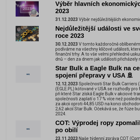
Výběr hlavních ekonomickýc
2023
31.12.2023
Výběr nejdůležitějších ekonomic
Nejdůležitější události ve 
roce 2023
30.12.2023
V tomto každoročně oblíbeném a
podíváme na všechny klíčové události, které
finanční trhy. A to vše velmi přehledně usk
dnů – den za dnem jak události přicházely n
Star Bulk a Eagle Bulk na c
spojení přepravy v USA 🚢
12.12.2023
Společnosti Star Bulk Carriers 
(EGLE.PL) kótované v USA se rozhodly pro fú
při které Star získá Eagle Bulk v akciové tr
společnosti zaplatí o 17 % více než posledn
za akcii oproti 44,85 USD na konci obchodov
2,62 akcií Star Bulk. Očekává se, že fúze b
2024.
COT: Výprodej ropy zpomali
po obilí
23.11.2023
Naše týdenní zpráva COT (Com