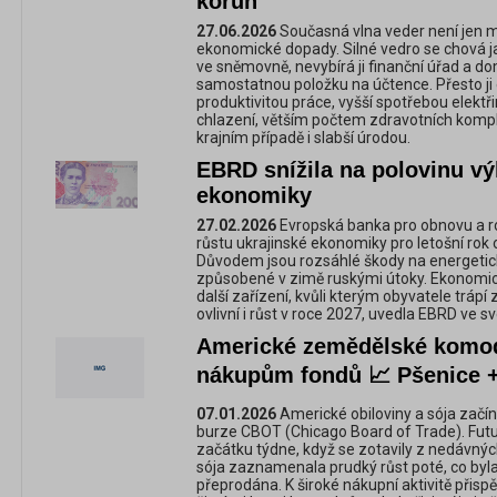
korun
27.06.2026
Současná vlna veder není jen m
ekonomické dopady. Silné vedro se chová jak
ve sněmovně, nevybírá ji finanční úřad a dom
samostatnou položku na účtence. Přesto ji ek
produktivitou práce, vyšší spotřebou elektři
chlazení, větším počtem zdravotních kompl
krajním případě i slabší úrodou.
EBRD snížila na polovinu vý
ekonomiky
27.02.2026
Evropská banka pro obnovu a ro
růstu ukrajinské ekonomiky pro letošní rok 
Důvodem jsou rozsáhlé škody na energetic
způsobené v zimě ruskými útoky. Ekonomic
další zařízení, kvůli kterým obyvatele tráp
ovlivní i růst v roce 2027, uvedla EBRD ve sv
Americké zemědělské komod
nákupům fondů 📈 Pšenice 
07.01.2026
Americké obiloviny a sója začí
burze CBOT (Chicago Board of Trade). Futur
začátku týdne, když se zotavily z nedávný
sója zaznamenala prudký růst poté, co byla
přeprodána. K široké nákupní aktivitě přispě