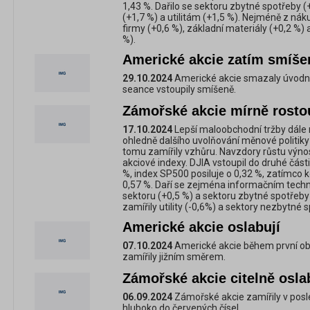
1,43 %. Dařilo se sektoru zbytné spotřeby
(+1,7 %) a utilitám (+1,5 %). Nejméně z nák
firmy (+0,6 %), základní materiály (+0,2 %)
%).
Americké akcie zatím smíše
29.10.2024
Americké akcie smazaly úvodní 
seance vstoupily smíšeně.
Zámořské akcie mírně rosto
17.10.2024
Lepší maloobchodní tržby dále 
ohledně dalšího uvolňování měnové politiky
tomu zamířily vzhůru. Navzdory růstu výnos
akciové indexy. DJIA vstoupil do druhé čás
%, index SP500 posiluje o 0,32 %, zatímco 
0,57 %. Daří se zejména informačním techn
sektoru (+0,5 %) a sektoru zbytné spotře
zamířily utility (-0,6%) a sektory nezbytné sp
Americké akcie oslabují
07.10.2024
Americké akcie během první o
zamířily jižním směrem.
Zámořské akcie citelně osla
06.09.2024
Zámořské akcie zamířily v posl
hluboko do červených čísel.