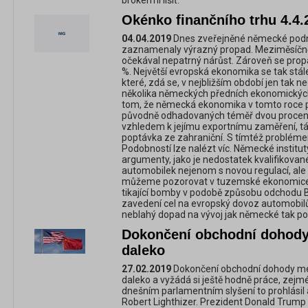
brokermi líšiť.
Okénko finančního trhu 4.4.
04.04.2019
Dnes zveřejněné německé podn
zaznamenaly výrazný propad. Meziměsíčně s
očekával nepatrný nárůst. Zároveň se prop
%. Největší evropská ekonomika se tak stá
které, zdá se, v nejbližším období jen tak n
několika německých předních ekonomických 
tom, že německá ekonomika v tomto roce 
původně odhadovaných téměř dvou procen
vzhledem k jejímu exportnímu zaměření, tá
poptávka ze zahraniční. S tímtéž problém
Podobností lze nalézt víc. Německé instituty
argumenty, jako je nedostatek kvalifikované 
automobilek nejenom s novou regulací, ale 
můžeme pozorovat v tuzemské ekonomice. K
tikající bomby v podobě způsobu odchodu Br
zavedení cel na evropský dovoz automobil
neblahý dopad na vývoj jak německé tak p
Dokončení obchodní dohody
daleko
27.02.2019
Dokončení obchodní dohody mez
daleko a vyžádá si ještě hodně práce, zejm
dnešním parlamentním slyšení to prohlási
Robert Lighthizer. Prezident Donald Trump n