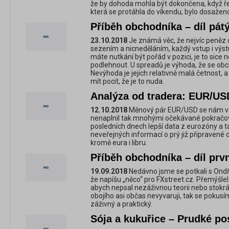
že by dohoda mohla být dokončena, když řek
která se protáhla do víkendu, bylo dosaže
Příběh obchodníka – díl pát
23.10.2018
Je známá věc, že nejvíc peněz
sezením a nicneděláním, každý vstup i výst
máte nutkání být pořád v pozici, je to sice
podlehnout. U spreadů je výhoda, že se obc
Nevýhoda je jejich relativně malá četnost
mít pocit, že je to nuda.
Analýza od tradera: EUR/US
12.10.2018
Měnový pár EUR/USD se nám v 
nenaplnil tak mnohými očekávané pokračov
posledních dnech lepší data z eurozóny a 
neveřejných informací o prý již připravené d
kromě eura i libru.
Příběh obchodníka – díl prv
19.09.2018
Nedávno jsme se potkali s Ond
že napíšu „něco“ pro FXstreet.cz. Přemýšlel
abych nepsal nezáživnou teorii nebo stokrát
obojího asi občas nevyvaruji, tak se pokusí
záživný a praktický.
Sója a kukuřice – Prudké pos