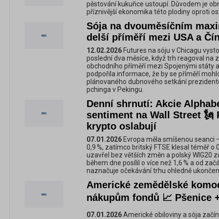
pěstování kukuřice ustoupí. Důvodem je ob
příznivější ekonomika této plodiny oproti o
Sója na dvouměsíčním maxi
delší příměří mezi USA a Čí
12.02.2026
Futures na sóju v Chicagu vysto
poslední dva měsíce, když trh reagoval na
obchodního příměří mezi Spojenými státy a
podpořila informace, že by se příměří mohl
plánovaného dubnového setkání prezidentů
pchinga v Pekingu.
Denní shrnutí: Akcie Alphab
sentiment na Wall Street 🗽
krypto oslabují
07.01.2026
Evropa měla smíšenou seanci –
0,9 %, zatímco britský FTSE klesal téměř o
uzavřel bez větších změn a polský WIG20 zů
během dne posílil o více než 1,6 % a od zač
naznačuje očekávání trhu ohledně ukončení v
Americké zemědělské komod
nákupům fondů 📈 Pšenice 
07.01.2026
Americké obiloviny a sója začí