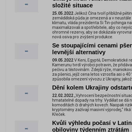
složité situace
25.05.2022
Jelikož Čína tvoří přibližně pěti
zemědělská půda je omezená a v neustále 
klimatu, vláda prezidenta Si Ťin-pchinga n
maximalizovali a spotřebitele, aby co nejvíce
ohromné rezervy, aby se dokázala vyrovnat
nová osiva pro zvýšení produkce.
Se stoupajícími cenami pšen
levnější alternativy
09.05.2022
V Keni, Egyptě, Demokratické re
Kamerunu tvrdí výrobci potravin, že přidávají
pečivu a těstovinám. Zdejší rýže, manioko
za pšenici, jejíž cena letos vzrostla asi o 40
způsobila omezení vývozu z Ukrajiny, jakož
Dění kolem Ukrajiny odstart
22.02.2022
„Vyhrocení bezpečnostní situa
hmatatelné dopady na trhy. Vydělat se dá 
komoditách či drahých kovech. Naopak riziko
kryptoměny zažívají masivní výprodej,“ ří
Křeček.
Kvůli výhledu počasí v Lati
obiloviny týdenním ztrátám