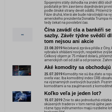
Spojenými státy dohodla na znění dílčí ob
podstatě je tím završeno dojednávání první
podle čínské strany devět oddílů. Přičemž b
Fáze druhá, která ale bude náročnější na v
amerického prezidenta Donalda Trumpa měl
tedy čekat na povolební čas.
Čína zavádí cla a bankéři se
sazby. Závěr týdne svědčí d
tom nejsou ani akcie
23.08.2019
Nečekaná zpráva přišla z Číny, 
vybrala k ohlášení nových, respektive zvýš
Celkový objem je 75 miliard dolarů, přičem
amerických cel od září a od prosince. Zahrn
Aké komodity sa obchodujú
25.07.2019
Komodity nie sú iba zlato a rop
oveľa viac. Iba komoditný index CRB obsa
na významných svetových burzách. Pozrime
komoditami a na zaujímavosti z komoditné
Koľko veľa je jeden lot?
15.07.2019
Znie to ako jednoduchá otázka
skúsených traderov v tom nemá úplne jasno
rôzne typy inštrumentov majú rozdielne lot