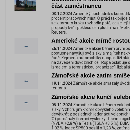
část zaměstnanců
03.12.2024
Americký obchodník s komoditami
procent pracovních míst. O práci tak přij
se k tomuto kroku rozhodla poté, co se její
propadly kvůli poklesu cen plodin na někol
Reuters.
Americké akcie mírně rosto
26.11.2024
Americké akcie během první po
postupně navyšují své zisky a mají tak nak
řadě. Zejména automobilky naopak tíží pl
na zavedení dovozních cel. Ropa oslabuje d
Izraelem a teroristickou organizací Hizballá
Zámořské akcie zatím smíš
19.11.2024
Zámořské akcie smazaly úvodní
teritoria.
Zámořské akcie končí voleb
05.11.2024
Zámořské akcie během volební
zisky. Vzhůru jim kromě obvyklého volebníh
devětkrát z posledních jedenácti volebníc
%) pomáhaly firemní výsledky. Technologické
(NVDA +2,8 %) a Tesla (TSLA +3,5 %). DJIA
1,02 %. Index SP500 posílil o 1,23 %, zatí