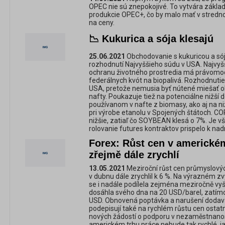
OPEC nie sú znepokojivé. To vytvára zákla
produkcie OPEC+, čo by malo mať v stredn
na ceny.
📉 Kukurica a sója klesajú
25.06.2021
Obchodovanie s kukuricou a sój
rozhodnutí Najvyššieho súdu v USA. Najvyš
ochranu životného prostredia má právomoc v
federálnych kvót na biopalivá. Rozhodnutie 
USA, pretože nemusia byť nútené miešať ob
nafty. Poukazuje tiež na potenciálne nižší 
používanom v nafte z biomasy, ako aj na niž
pri výrobe etanolu v Spojených štátoch. C
nižšie, zatiaľ čo SOYBEAN klesá o 7%. Je 
rolovanie futures kontraktov prispelo k
Forex: Růst cen v americké
zřejmě dále zrychlí
13.05.2021
Meziroční růst cen průmyslov
v dubnu dále zrychlil k 6 %. Na výrazném z
se i nadále podílela zejména meziročně vyšš
dosáhla svého dna na 20 USD/barel, zatímc
USD. Obnovená poptávka a narušení dodava
podepisují také na rychlém růstu cen ostat
nových žádostí o podporu v nezaměstnanosti
americkém trhu práce nebude tak rychlé, j