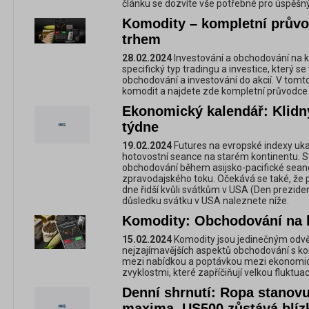
článku se dozvíte vše potřebné pro úspěšn
Komodity – kompletní prův
trhem
28.02.2024
Investování a obchodování na k
specifický typ tradingu a investice, který
obchodování a investování do akcií. V tomt
komodit a najdete zde kompletní průvodce
Ekonomický kalendář: Klidn
týdne
19.02.2024
Futures na evropské indexy ukaz
hotovostní seance na starém kontinentu. 
obchodování během asijsko-pacifické sean
zpravodajského toku. Očekává se také, že 
dne řidší kvůli svátkům v USA (Den prezid
důsledku svátku v USA naleznete níže.
Komodity: Obchodování na k
15.02.2024
Komodity jsou jedinečným odvět
nejzajímavějších aspektů obchodování s k
mezi nabídkou a poptávkou mezi ekonomick
zvyklostmi, které zapříčiňují velkou fluktua
Denní shrnutí: Ropa stanov
maxima, US500 zůstává blíz