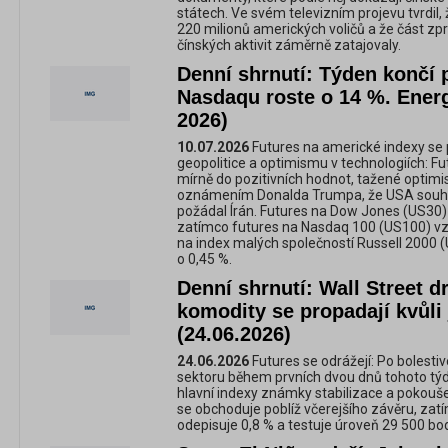
státech. Ve svém televizním projevu tvrdil, 
220 milionů amerických voličů a že část z
čínských aktivit záměrně zatajovaly.
Denní shrnutí: Týden končí 
Nasdaqu roste o 14 %. Energi
2026)
10.07.2026
Futures na americké indexy se 
geopolitice a optimismu v technologiích: Fut
mírně do pozitivních hodnot, tažené opti
oznámením Donalda Trumpa, že USA souhlas
požádal Írán. Futures na Dow Jones (US30) 
zatímco futures na Nasdaq 100 (US100) vzr
na index malých společností Russell 2000 (U
o 0,45 %.
Denní shrnutí: Wall Street d
komodity se propadají kvůli
(24.06.2026)
24.06.2026
Futures se odrážejí: Po bolesti
sektoru během prvních dvou dnů tohoto týd
hlavní indexy známky stabilizace a pokoušej
se obchoduje poblíž včerejšího závěru, zat
odepisuje 0,8 % a testuje úroveň 29 500 bo