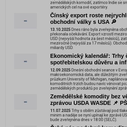
zemědělských komodit, zatímco Indie se sn
amerických cel na své exportéry.
Čínský export roste nejrychl
obchodní války s USA 🔎
13.10.2025
Dnes ráno byla zveřejněna obcho
překonala očekávání. Export vzrostl meziro
USD (nejvyšší hodnota za šest měsíců), zat
meziročně (nejvyšší za 17 měsíců). Obchodn
miliardy USD.
Ekonomický kalendář: Trhy 
spotřebitelskou důvěru a in
12.09.2025
Dnešní obchodní seance v Evro
makroekonomická data, ale důležitým zveř
průzkum University of Michigan, naplánovan
komoditních trzích budou navíc věnovat pozo
zemědělských produktů po zveřejnění zpr
Zemědělské komodity bez v
zprávou USDA WASDE 📌 PŠE
11.07.2025
Trhy s obilím zůstávají pod tlak
minim a naděje se nyní upínají ke zprávě 
bude zveřejněna dnes v 18:00 (SELČ).