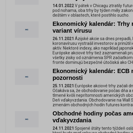
14.01.2022
V pátek v Chicagu ztratily futur
pod nohama, oba trhy by týden měly zakonč
deštěm v oblastech, které postihlo sucho.
Ekonomický kalendár: Trhy 
variant vírusu
26.11.2021
Ázijské akcie sa dnes prepadli,
koronavírusu vystrašil investorov a prinútil i
aktív. Niektoré indexy, ako napríklad japonsk
Európske akciové trhy tiež zaznamenali pr
všetky zisky od oznámenia SPR začiatkom
fronte dominujú bezpečné útočiská ako CH
Ekonomický kalendár: ECB m
pozornosti
25.11.2021
Európske akciové trhy začali d
Očakáva sa, že obchodovanie počas dňa a 
tlmené kvôli neprítomnosti amerických obc
Deň vďakyvzdania. Obchodovanie na Wall St
zmenám obchodných hodín futures kontra
Obchodné hodiny počas ame
vďakyvzdania
24.11.2021
Spojené štáty tento týždeň osl