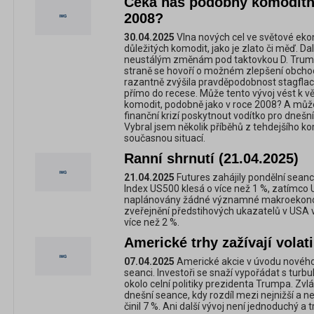
Čeká nás podobný komoditní
2008?
30.04.2025
Vlna nových cel ve světové eko
důležitých komodit, jako je zlato či měď. Dal
neustálým změnám pod taktovkou D. Trump
straně se hovoří o možném zlepšení obchod
razantně zvýšila pravděpodobnost stagfla
přímo do recese. Může tento vývoj vést k v
komodit, podobně jako v roce 2008? A můž
finanční krizí poskytnout vodítko pro dnešní 
Vybral jsem několik příběhů z tehdejšího ko
současnou situací.
Ranní shrnutí (21.04.2025)
21.04.2025
Futures zahájily pondělní seanc
Index US500 klesá o více než 1 %, zatímco 
naplánovány žádné významné makroekonom
zveřejnění předstihových ukazatelů v USA v 1
více než 2 %.
Americké trhy zažívají volati
07.04.2025
Americké akcie v úvodu nového t
seanci. Investoři se snaží vypořádat s turb
okolo celní politiky prezidenta Trumpa. Zvl
dnešní seance, kdy rozdíl mezi nejnižší a 
činil 7 %. Ani další vývoj není jednoduchý 