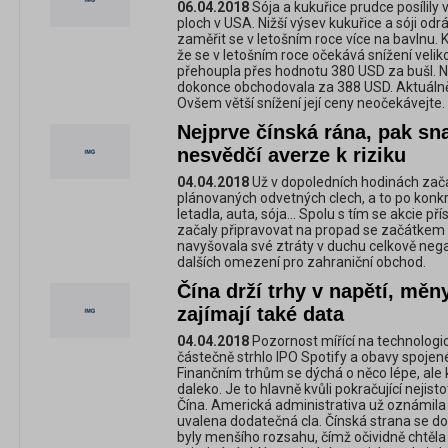
06.04.2018
Sója a kukuřice prudce posílily
ploch v USA. Nižší výsev kukuřice a sóji od
zaměřit se v letošním roce více na bavlnu. 
že se v letošním roce očekává snížení velik
přehoupla přes hodnotu 380 USD za bušl. N
dokonce obchodovala za 388 USD. Aktuálně
Ovšem větší snížení její ceny neočekávejte.
Nejprve čínská rána, pak sn
nesvědčí averze k riziku
04.04.2018
Už v dopoledních hodinách zača
plánovaných odvetných clech, a to po konk
letadla, auta, sója... Spolu s tím se akcie 
začaly připravovat na propad se začátkem
navyšovala své ztráty v duchu celkově nega
dalších omezení pro zahraniční obchod.
Čína drží trhy v napětí, měn
zajímají také data
04.04.2018
Pozornost mířící na technologi
částečně strhlo IPO Spotify a obavy spoje
Finančním trhům se dýchá o něco lépe, ale
daleko. Je to hlavně kvůli pokračující neji
Čína. Americká administrativa už oznámila
uvalena dodatečná cla. Čínská strana se dos
byly menšího rozsahu, čímž očividně chtěl