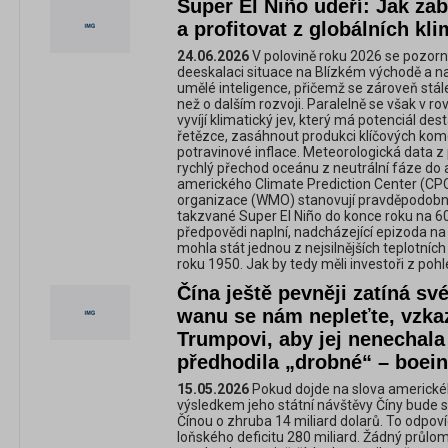
Super El Niño udeří: Jak zab
a profitovat z globálních k
24.06.2026
V polovině roku 2026 se pozorno
deeskalaci situace na Blízkém východě a n
umělé inteligence, přičemž se zároveň stále 
než o dalším rozvoji. Paralelně se však v 
vyvíjí klimatický jev, který má potenciál de
řetězce, zasáhnout produkci klíčových komod
potravinové inflace. Meteorologická data z
rychlý přechod oceánu z neutrální fáze do a
amerického Climate Prediction Center (CP
organizace (WMO) stanovují pravděpodobn
takzvané Super El Niño do konce roku na 60
předpovědi naplní, nadcházející epizoda na
mohla stát jednou z nejsilnějších teplotn
roku 1950. Jak by tedy měli investoři z poh
Čína ještě pevněji zatíná své
wanu se nám nepleťte, vzka
Trumpovi, aby jej nenechala z
předhodila „drobné“ – boein
15.05.2026
Pokud dojde na slova americké
výsledkem jeho státní návštěvy Číny bude s
Čínou o zhruba 14 miliard dolarů. To odpo
loňského deficitu 280 miliard. Žádný prů