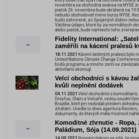
ktorý bude mať vplyv na obchodné hodiny am
novembra sa obchodná seansa na NYSE zruš
piatok 26. novembra bude skrátená na 19:0
nebudú obchodovať mimo burzy NYSE. Keď
budú zatvorené, zo Spojených štátov nebu
Väčšina údajov, ktoré by za normálnych okol
alebo piatok, bude namiesto toho zverejne
Fidelity International: „Satel
zaměřili na kácení pralesů 
18.11.2021
Kácení deštných pralesů bylo 
United Nations Climate Change Conference
bodů programu a mnoho zemí se zavázalo, 
aktivitami skoncují.
Velcí obchodníci s kávou žalu
kvůli neplnění dodávek
04.11.2021
Velcí obchodníci s komoditami, 
Dreyfus, Olam a Volcafé, vedou soudní řízen
Brazílie, kteří jim nedodali předem dohodnut
ztrátám. Uvedla to dnes agentura Reuters, 
dokumenty, do kterých měla možnost nahl
Komoditné zhrnutie - Ropa,
Paládium, Sója (14.09.2021)
14.09.2021
Ropným býkom sa zdá, že progn