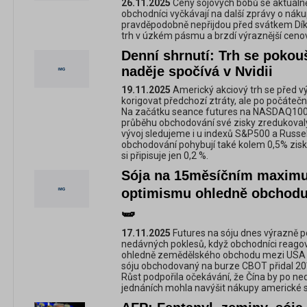
26.11.2025
Ceny sójových bobů se aktuálně
obchodníci vyčkávají na další zprávy o náku
pravděpodobně nepřijdou před svátkem Díků
trh v úzkém pásmu a brzdí výraznější ceno
Denní shrnutí: Trh se pokouš
naděje spočívá v Nvidii
19.11.2025
Americký akciový trh se před vý
korigovat předchozí ztráty, ale po počátečn
Na začátku seance futures na NASDAQ100 ro
průběhu obchodování své zisky zredukoval
vývoj sledujeme i u indexů S&P500 a Russel
obchodování pohybují také kolem 0,5% zisk
si připisuje jen 0,2 %.
Sója na 15měsíčním maximu
optimismu ohledně obchodu
🫛
17.11.2025
Futures na sóju dnes výrazně pos
nedávných poklesů, když obchodníci reago
ohledně zemědělského obchodu mezi USA a
sóju obchodovaný na burze CBOT přidal 20
Růst podpořila očekávání, že Čína by po n
jednáních mohla navýšit nákupy americké só