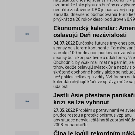
na začiatku dnešnej seansy. Precenenie v p
oznámil, že toky plynu do Európy cez plyn
neurčito zastavené. DAX je nastavený na po
začiatku dnešného obchodovania. Euro tie
prvýkrát za 20 rokov klesol pod úroveň 0,99
Ekonomický kalendár: Ameri
oslavujú Deň nezávislosti
04.07.2022
Európske futures trhy dnes pou
seansy na starom kontinente. Termínovan
viac ako 100 bodov nad piatkovou uzatvára
seansy boli skôr pozitívne a udali tón vyšš
Obchodníci by však mali mať na pamäti, že
trhov, keďže oslavujú sviatok Dňa nezávislo
skrátené obchodné hodiny alebo sa nebud
tiež pokles celkovej likvidity. Vzhľadom n
kalendári chýbajú kľúčové správy, môže sa 
udalostí.
Jestli Asie přestane panikaři
krizi se lze vyhnout
27.05.2022
Problém s potravinami ve světě 
prudce rostou a protekcionismus vzplanul, a
aby situace nebyla ještě horší zabrání vlády
2008: nepanikařte.
Čína je kvůli rekordním nák