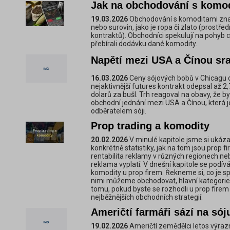
Jak na obchodování s komo
19.03.2026
Obchodování s komoditami zna
nebo surovin, jako je ropa či zlato (prostře
kontraktů). Obchodníci spekulují na pohyb c
přebírali dodávku dané komodity.
Napětí mezi USA a Čínou sra
16.03.2026
Ceny sójových bobů v Chicagu d
nejaktivnější futures kontrakt odepsal až 2,
dolarů za bušl. Trh reagoval na obavy, že 
obchodní jednání mezi USA a Čínou, která 
odběratelem sóji.
Prop trading a komodity
20.02.2026
V minulé kapitole jsme si ukáza
konkrétně statistiky, jak na tom jsou prop fir
rentabilita reklamy v různých regionech nebo
reklama vyplatí. V dnešní kapitole se podí
komodity u prop firem. Řekneme si, co je s
nimi můžeme obchodovat, hlavní kategorie 
tomu, pokud byste se rozhodli u prop fire
nejběžnějších obchodních strategií.
Američtí farmáři sází na sój
19.02.2026
Američtí zemědělci letos výraz