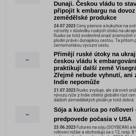
Dunaji. Českou vládu to stav
připojit k embargu na dovoz
zemědělské produkce
24.07.2023
Ceny pšenice a kukuřice na svě
vzrostly v důsledku ruských útoků na ukrajin
Rusko se totiž evidentně snaží znemožnit 
plodin právě i dunajskou cestou. Ta přitom
černomořskou vývozní cestu.
Přimějí ruské útoky na ukra
českou vládu k embargování 
praktikují další země Viseg
Zřejmě nebude vyhnutí, ani 
Indie nepomůže
21.07.2023
Rusko zvyšuje, ale zároveň sni
vývozu rýže z Indie citelný globální růst ce
dalších zemědělských plodin je totiž dobrá.
Sója a kukurica po rolloveri 
predpovede počasia v USA
23.06.2023
Futures na sóju (SOYBEAN) a ku
rolloveri nižšie a obchodujú sa o 12, resp.