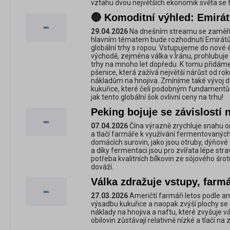
vztahu dvou největších ekonomik světa se 
🔴 Komoditní výhled: Emirá
29.04.2026
Na dnešním streamu se zaměřím
hlavním tématem bude rozhodnutí Emirátů o
globální trhy s ropou. Vstupujeme do nové é
východě, zejména válka v Íránu, prohlubuje
trhy na mnoho let dopředu. K tomu přidáme
pšenice, která zažívá největší nárůst od r
nákladům na hnojiva. Zmíníme také vývoj dal
kukuřice, které čelí podobným fundamentům
jak tento globální šok ovlivní ceny na trhu!
Peking bojuje se závislostí 
07.04.2026
Čína výrazně zrychluje snahu o
a tlačí farmáře k využívání fermentovaných 
domácích surovin, jako jsou otruby, dýňové 
a díky fermentaci jsou pro zvířata lépe stra
potřeba kvalitních bílkovin ze sójového šrot
dováží.
Válka zdražuje vstupy, farmá
27.03.2026
Američtí farmáři letos podle a
výsadbu kukuřice a naopak zvýší plochy se
náklady na hnojiva a naftu, které zvyšuje v
obilovin zůstávají relativně nízké a tlačí n