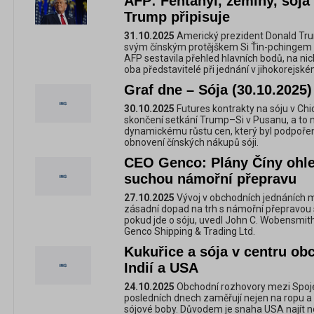
AFP: Fentanyl, zeminy, sója 
Trump připisuje
31.10.2025
Americký prezident Donald Tru
svým čínským protějškem Si Ťin-pchingem
AFP sestavila přehled hlavních bodů, na ni
oba představitelé při jednání v jihokorejsk
Graf dne – Sója (30.10.2025)
30.10.2025
Futures kontrakty na sóju v Chic
skončení setkání Trump–Si v Pusanu, a to
dynamickému růstu cen, který byl podpoře
obnovení čínských nákupů sóji.
CEO Genco: Plány Číny ohled
suchou námořní přepravu
27.10.2025
Vývoj v obchodních jednáních 
zásadní dopad na trh s námořní přepravou
pokud jde o sóju, uvedl John C. Wobensmith,
Genco Shipping & Trading Ltd.
Kukuřice a sója v centru o
Indií a USA
24.10.2025
Obchodní rozhovory mezi Spojen
posledních dnech zaměřují nejen na ropu a cl
sójové boby. Důvodem je snaha USA najít n