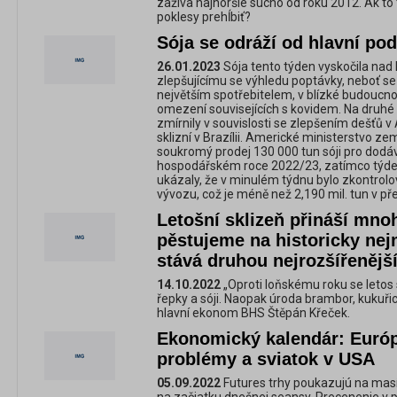
zažíva najhoršie sucho od roku 2012. Ak to 
poklesy prehĺbiť?
Sója se odráží od hlavní po
26.01.2023
Sója tento týden vyskočila nad h
zlepšujícímu se výhledu poptávky, neboť se 
největším spotřebitelem, v blízké budoucno
omezení souvisejících s kovidem. Na druhé
zmírnily v souvislosti se zlepšením dešťů v
sklizní v Brazílii. Americké ministerstvo ze
soukromý prodej 130 000 tun sóji pro dodá
hospodářském roce 2022/23, zatímco týden
ukázaly, že v minulém týdnu bylo zkontrolov
vývozu, což je méně než 2,190 mil. tun v p
Letošní sklizeň přináší mn
pěstujeme na historicky nej
stává druhou nejrozšířenější
14.10.2022
„Oproti loňskému roku se letos s
řepky a sóji. Naopak úroda brambor, kukuřic
hlavní ekonom BHS Štěpán Křeček.
Ekonomický kalendár: Európ
problémy a sviatok v USA
05.09.2022
Futures trhy poukazujú na ma