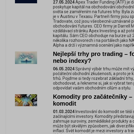
27.05.2024
Apex Trader Funding (ATF) je d
poskytuje kapitál na obchodování obchodn
světa se zaměřením na futures trhy. Byla z
je v Austinu v Texasu. Partneři firmy jsou 
Tradovate, což jsou všeobecně uznávané p
obchodování futures. CEO firmy je Darrell Ma
vzdělávací stránku Apex Investing a až pot
kapitálu. Sám CEO obchoduje na burze už 20
několika rozhovorech i na portálech jako
Alpha a drží i významná ocenění jako napří
Nejlepší trhy pro trading – 
nebo indexy?
06.05.2024
Správný výběr trhu může mít 
počáteční obchodní zkušenosti, a proto je k
trhů. Pojďme si tedy rozebrat základní trhy
obchodovat, a řekneme si, jak si vybrat ten 
odpovídat vašim obchodním cílům a stylu.
Komodity pro začátečníky – 
komodit
01.03.2024
Investování do komodit se těší st
začínajícími investory. Komodity představují
zahrnuje suroviny, zemědělské produkty a d
může být skvělým způsobem, jak diverzifiko
inflací. Svět komodit je mezi investory a tr