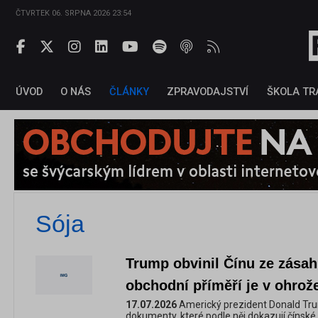
ČTVRTEK 06. SRPNA 2026 23:54
ÚVOD
O NÁS
ČLÁNKY
ZPRAVODAJSTVÍ
ŠKOLA TR
Sója
Trump obvinil Čínu ze zásah
obchodní příměří je v ohrože
17.07.2026
Americký prezident Donald Tru
dokumenty, které podle něj dokazují čínsk