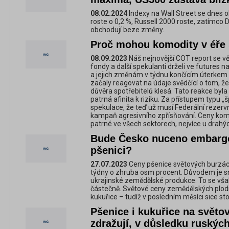
08.02.2024
Indexy na Wall Street se dnes 
roste o 0,2 %, Russell 2000 roste, zatímco
obchodují beze změny.
Proč mohou komodity v éře s
08.09.2023
Náš nejnovější COT report se v
fondy a další spekulanti drželi ve futures n
a jejich změnám v týdnu končícím úterkem 2
začaly reagovat na údaje svědčící o tom, že
důvěra spotřebitelů klesá. Tato reakce byla 
patrná afinita k riziku. Za přístupem typu „š
spekulace, že teď už musí Federální rezerv
kampaň agresivního zpřísňování. Ceny komodi
patrné ve všech sektorech, nejvíce u drahý
Bude Česko nuceno embargo
pšenici?
27.07.2023
Ceny pšenice světových burzách
týdny o zhruba osm procent. Důvodem je 
ukrajinské zemědělské produkce. To se vša
částečně. Světové ceny zemědělských plodin
kukuřice – tudíž v posledním měsíci sice st
Pšenice i kukuřice na světo
zdražují, v důsledku ruských