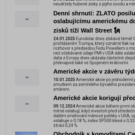
neudržely hubené zisky z jejího úvodu a mír
Denní shrnutí: ZLATO posilu
oslabujícímu americkému do
zisků tíží Wall Street 🗽
24.01.2025
Eurodolar dnes získává téměř 0,
prohlášením Trumpa, který oznámil tlak na 
rozhovor s předsedou Fedu Powellem o mo
než očekávané údaje PMI v USA dále oslabi
data z Evropy dnes ukázala částečné zlep
překvapivě také ve Spojeném království.
Americké akcie v závěru týd
10.01.2025
Americké akcie po jednodenní 
smutkem za zemřelého bývalého prezidenta
směrem.
Americké akcie korigují pře
09.12.2024
Americké akcie během první o
mírně oslabují, když investoři před středečním
dalším směřování měnové politiky v USA, opa
oslabuje o 0,18 %, index SP500 klesá o 0
ztrácí 0,24 %.
Obchodník s komoditami Carg