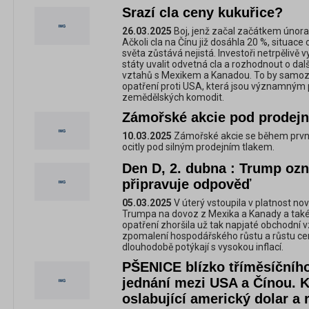
Srazí cla ceny kukuřice?
26.03.2025
Boj, jenž začal začátkem února
Ačkoli cla na Čínu již dosáhla 20 %, situac
světa zůstává nejistá. Investoři netrpělivě v
státy uvalit odvetná cla a rozhodnout o d
vztahů s Mexikem a Kanadou. To by samoz
opatření proti USA, která jsou významný
zemědělských komodit.
Zámořské akcie pod prodej
10.03.2025
Zámořské akcie se během prvn
ocitly pod silným prodejním tlakem.
Den D, 2. dubna : Trump ozn
připravuje odpověď
05.03.2025
V úterý vstoupila v platnost no
Trumpa na dovoz z Mexika a Kanady a také 
opatření zhoršila už tak napjaté obchodní 
zpomalení hospodářského růstu a růstu cen
dlouhodobě potýkají s vysokou inflací.
PŠENICE blízko tříměsíčníh
jednání mezi USA a Čínou. K
oslabující americký dolar a 