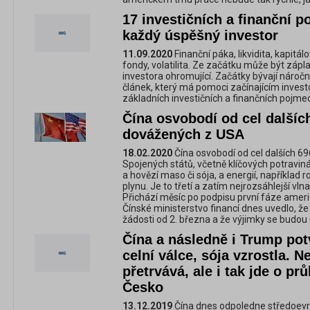
17 investičních a finanční p
každý úspěšný investor
11.09.2020
Finanční páka, likvidita, kapitál
fondy, volatilita. Ze začátku může být záp
investora ohromující. Začátky bývají náročné
článek, který má pomoci začínajícím invest
základních investičních a finančních pojme
Čína osvobodí od cel dalšíc
dovážených z USA
18.02.2020
Čína osvobodí od cel dalších 6
Spojených států, včetně klíčových potravin
a hovězí maso či sója, a energií, napříkla
plynu. Je to třetí a zatím nejrozsáhlejší vlna
Přichází měsíc po podpisu první fáze amer
Čínské ministerstvo financí dnes uvedlo, ž
žádosti od 2. března a že výjimky se budou 
Čína a následně i Trump potv
celní válce, sója vzrostla. Ne
přetrvává, ale i tak jde o prů
Česko
13.12.2019
Čína dnes odpoledne středoevro