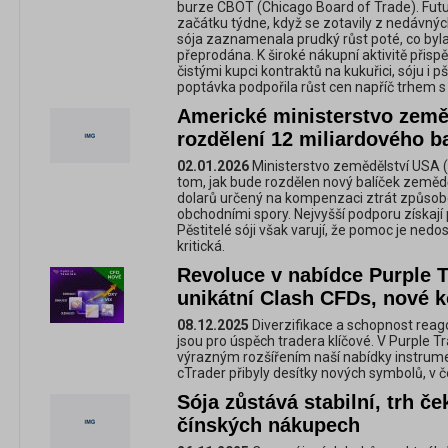
burze CBOT (Chicago Board of Trade). Futur
začátku týdne, když se zotavily z nedávný
sója zaznamenala prudký růst poté, co byla
přeprodána. K široké nákupní aktivitě přispě
čistými kupci kontraktů na kukuřici, sóju i p
poptávka podpořila růst cen napříč trhem s
Americké ministerstvo zeměd
rozdělení 12 miliardového b
02.01.2026
Ministerstvo zemědělství USA (
tom, jak bude rozdělen nový balíček zemědě
dolarů určený na kompenzaci ztrát způsob
obchodními spory. Nejvyšší podporu získají p
Pěstitelé sóji však varují, že pomoc je nedo
kritická.
Revoluce v nabídce Purple T
unikátní Clash CFDs, nové k
08.12.2025
Diverzifikace a schopnost reag
jsou pro úspěch tradera klíčové. V Purple T
výrazným rozšířením naší nabídky instrum
cTrader přibyly desítky nových symbolů, v č
Sója zůstává stabilní, trh č
čínských nákupech