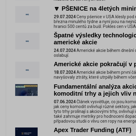
🔽 PŠENICE na 4letých min
29.07.2024
Ceny pšenice v USA klesly pod 
března minulého týdne a nyní jsou na nejniž
hranici 500 centů za bušl. Pokles cen v US
Špatné výsledky technologic
americké akcie
24.07.2024
Americké akcie během dnešní 
oslabují.
Americké akcie pokračují v 
18.07.2024
Americké akcie během první čá
navyšovaly ztráty, které utrpěly během vče
Fundamentální analýza akci
komoditní trhy a jejich vliv n
07.06.2024
Článek vysvětluje, co jsou komodi
jak ceny komodit ovlivňují různé sektory, ja
tyto trhy prolínají s akciovými trhy, ovlivňuj
také zahrnuje metriky pro hodnocení dopad
případovou studii o vlivu cen ropy na energe
Apex Trader Funding (ATF)