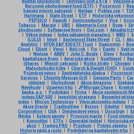
Ředitel společnosti
|
Testovací účet u XTB
|
Vítězové a
Burzovně obchodovaný fond (ETF)
|
Pozornost
|
Rea
Íránský ministr zahraničí
|
NetApp
|
Pokles cen
|
TOP
Hartmana
|
State Street
|
ETF
|
Historická výkonnos
PEPSICO
|
OpenAI
|
Semiconductor
|
Vice
|
Occi
Tobacco
|
Margin
|
UBS
|
Albemarle Corp
|
Ropa
|
Sk
zhodnocení
|
Softwarové firmy
|
Dot.com
|
Aktuální trž
|
Výkon indexu
|
Index nákupních manažerů
|
WBD
|
S
(LULU)
|
Intuit
|
Společnost State Street
|
CL
|
Akc
Analytici
|
SPDR S&P 500 ETF Trust
|
Qualcomm
|
Boe
Cloud
|
Elliott
|
Vývoj
|
Býčí rok
|
Fio
|
Equity
|
Svět i
|
Nielsen
|
ABBV
|
John C. Bogle
|
Slevy
|
Konku
kapitalizace firem
|
Americké akcie
|
Southwest
|
Ran
iShares
|
Ministr zahraničí
|
Riziko ztráty
|
Chování
|
Maloobchodní tržby
|
Church & Dwight (CHD)
|
Coin
Průměrný výnos
|
Spotřebitelská důvěra
|
Pozornost 
Services
|
Chipotle Mexican Grill
|
Genuine Parts
|
Car
oblečení
|
Obchodovat
|
Akcie Amazonu
|
Očekává
Nevýhody
|
Uzavření trhů
|
JPMorgan Chase
|
Kryptot
banka, a.s.
|
Podnikání
|
Firma
|
Akcie společnosti M
indexu S&P 500
|
Investiční strategie
|
Bezpečný přísta
index
|
Micron Technology
|
Vývoj akciového indexu
|
T
Akcie Oracle
|
TradingView
|
Byznys
|
Odvětví
|
Inte
Corporation
|
USA
|
Dividendový výnos
|
DocuSign
|
S
Nvidia
|
Solární panely
|
Provozní marže
|
Fond sledují
|
Komoditní
|
ETFs
|
Generální ředitel
|
Historická v
akcií
|
Trading PRO
|
Průzkum
|
Pokles objemu
|
Historie pádů a růstů
|
Podnikání na kapitálovém trhu
|