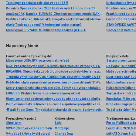
Tato legenda čeká krach jako v roce 1987!
Nízká hladina Rýna 
Dosáhne SpaceX do roku 2030 tržeb ve výši 1 bilionu dolarů?
Pozitivní vývoj na Wa
Analýza DAX, Nasdaq, EUR/USD: Zlepšený sentiment poslal DAX na nová maxima
Frankfurtská burza 
Praktické okénko: Bitcoin aktuálně jako spekulativní, nikoli investiční aktivum
Akcie Tesly na rozcestí: Výrobce aut, nebo startup?
Měnový pár EUR/AUD: Multitimeframe analýza (W1–H4)
Naposledy čtené:
Forexové online zpravodajství
Blogy uživatelů
Měnový pár USD/JPY roste sedm dní v řadě
System urovni za p
USA: Prodeje nových domů v červnu meziměsíčně vzrostly o 1,6 % při očekávání růstu o 4,8 %
Obávaný „kříž smrti“
BREAKING: Objednávky zboží dlouhodobé spotřeby klesly meziměsíčně o více než 6 % 📌
Může poslech hudby
TÝDENNÍ VÝHERCI MAYZUS FOREX DEMO CHAMPIONSHIP ZA TÝDEN 25.2-1.3.2013
Růst indexu S&P 500 
Každý den chybí v práci kvůli pracovní neschopnosti téměř 214 tisíc lidí. Přesto stonáme kratší dobu než před covidem
Multitimeframe ana
Šest z deseti Čechů chce vlastní dům. Téměř polovina nedokáže odhadnout reálné náklady na stavbu
Půlroční tržní bilanc
EUR/USD. Přehled týdne. Poslední březnový akord
Švýcarsko končí s 
Hlavní americké akciové indexy v úvodu obchodování posilují po odložení Trumpových cel
Eurodolar: Máte spr
Porovnanie reakcie trhov na súčasné a aprílové geopolitické napätie
Prop challenge pro s
🎥 Wall Street Open: Trhy blízko historických maxim, banky otevírají výsledkovou sezónu
Forex slovník pojmů
Klíčová slova
Tradingové analýzy 
Short term
Sója
Forex: Pullback a d
VWAP (Cenově vážená průměrná cena)
Mortgage
Forex: AUD/NZD test
Výnosová křivka (yield curve)
Charles Dow