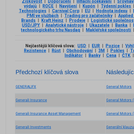
Ziskovost
|
Doporučení
|
Inflační očekávání
|
Srovnáv
výdajů
|
ROCE
|
Navýšení
|
Kupón
|
Týdenní pokles
Technologies
|
Carnival Corp
|
EU
|
Hodnota indexu
|
PMI ve službách
|
Trading pro začátečníky
|
Applied
Brands
|
Kraft Heinz
|
Prodeje
|
Logistické společnos
USD/JPY
|
Analytické nástroje
|
Ukazatele
|
Banka
|
technologického trhu Nasdaq
|
Makléřské společnosti
Nejčastější klíčová slova:
USD
|
EUR
|
Pozice
|
Výh
Rezistence
|
Růst
|
Obchodování
|
3М
|
Pokles
|
T
Indikátor
|
Banky
|
Cena
|
ČTK
|
Předchozí klíčová slova
Následujíc
GENERALIFX
General Motors
Generali Insurance
General Motors 
Generali Insurance Asset Management
General Motors 
Generali Investments
Generální klauzu