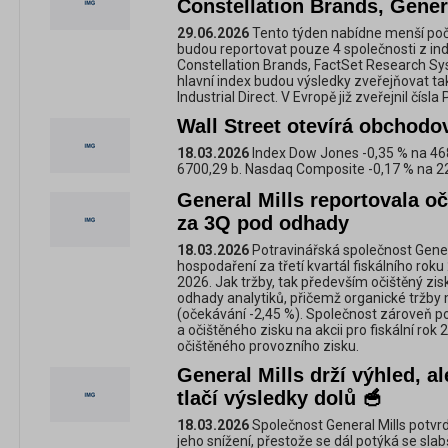
Constellation Brands, Genera
29.06.2026
Tento týden nabídne menší poč
budou reportovat pouze 4 společnosti z in
Constellation Brands, FactSet Research Sy
hlavní index budou výsledky zveřejňovat 
Industrial Direct. V Evropě již zveřejnil čísla
Wall Street otevírá obchodo
18.03.2026
Index Dow Jones -0,35 % na 46
6700,29 b. Nasdaq Composite -0,17 % na 2
General Mills reportovala oč
za 3Q pod odhady
18.03.2026
Potravinářská společnost Gener
hospodaření za třetí kvartál fiskálního roku
2026. Jak tržby, tak především očištěný zisk
odhady analytiků, přičemž organické tržby 
(očekávání -2,45 %). Společnost zároveň po
a očištěného zisku na akcii pro fiskální rok 
očištěného provozního zisku.
General Mills drží výhled, a
tlačí výsledky dolů 🥣
18.03.2026
Společnost General Mills potvrdi
jeho snížení, přestože se dál potýká se sla