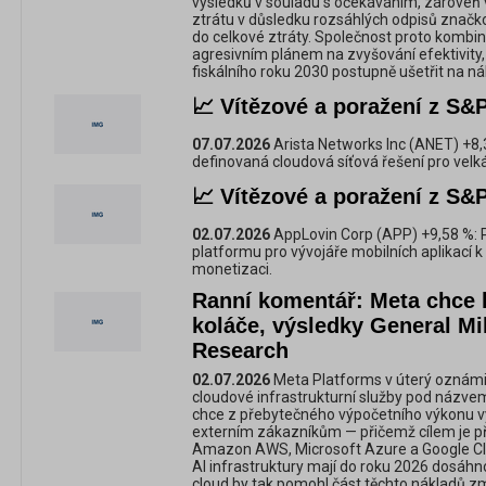
výsledků v souladu s očekáváním, zároveň 
ztrátu v důsledku rozsáhlých odpisů značkov
do celkové ztráty. Společnost proto kombin
agresivním plánem na zvyšování efektivity,
fiskálního roku 2030 postupně ušetřit na n
📈 Vítězové a poražení z S&P
07.07.2026
Arista Networks Inc (ANET) +8,
definovaná cloudová síťová řešení pro velká
📈 Vítězové a poražení z S&P
02.07.2026
AppLovin Corp (APP) +9,58 %: 
platformu pro vývojáře mobilních aplikací 
monetizaci.
Ranní komentář: Meta chce 
koláče, výsledky General Mil
Research
02.07.2026
Meta Platforms v úterý oznámil
cloudové infrastrukturní služby pod názv
chce z přebytečného výpočetního výkonu vy
externím zákazníkům — přičemž cílem je p
Amazon AWS, Microsoft Azure a Google Clo
AI infrastruktury mají do roku 2026 dosáhno
cloud by tak pomohl část těchto nákladů z