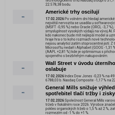
technologického trhu Nasdaq stoupl o 31,71
22.578,38 bodu.
Americké trhy oscilují
17.02.2026
Po volném dni hledají americké
největší nervozita se usadila u softwarovýc
(MSFT -0,95 %) nebo Oracle (ORCL -3,7 %),
smysluplnost vysokých výdajů na vývoj AI. 
kdo nakonec bude mít nejlepší model a uzme 
hraje hra o to koho rozmach nové technologi
nejsou analyticí zatím stoprocentně jistí. Z
Microsoftu nedaří i Alphabet (GOOG -1,31 
(AAPL +2,81 %) kde je optimismus s přicho
spojeného s bezbřehým nakupováním.
Wall Street v úvodu úterníh
oslabuje
17.02.2026
Index Dow Jones -0,23 % na 493
6788,03 b. Nasdaq Composite -1,17 % na 2
General Mills snižuje výhle
spotřebitel tlačí tržby i zisk
17.02.2026
Společnost General Mills varov
tržeb v fiskálním roce 2026. Výrobce znač
pokles organických tržeb o 1,5 % až 2 %, za
rozmezím od -1 % do +1 %.