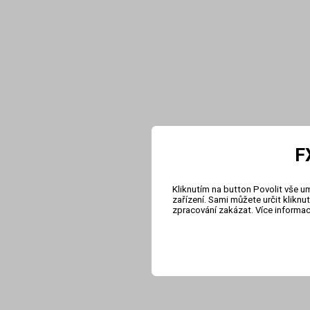
F
Kliknutím na button Povolit vše u
zařízení. Sami můžete určit klikn
zpracování zakázat. Více informa