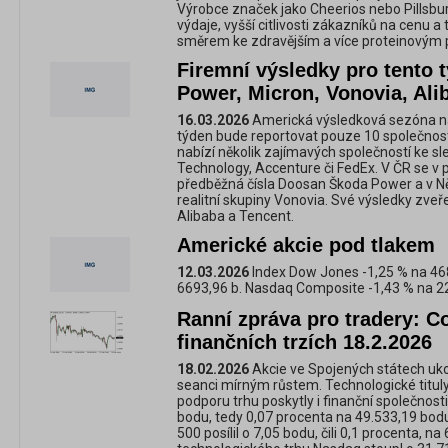
Výrobce značek jako Cheerios nebo Pillsbury
výdaje, vyšší citlivosti zákazníků na cenu 
směrem ke zdravějším a více proteinovým
Firemní výsledky pro tento
Power, Micron, Vonovia, Alib
16.03.2026
Americká výsledková sezóna na
týden bude reportovat pouze 10 společnost
nabízí několik zajímavých společností ke sl
Technology, Accenture či FedEx. V ČR se v
předběžná čísla Doosan Škoda Power a v N
realitní skupiny Vonovia. Své výsledky zveřej
Alibaba a Tencent.
Americké akcie pod tlakem
12.03.2026
Index Dow Jones -1,25 % na 46
6693,96 b. Nasdaq Composite -1,43 % na 2
Ranní zpráva pro tradery: C
finančních trzích 18.2.2026
18.02.2026
Akcie ve Spojených státech ukon
seanci mírným růstem. Technologické titul
podporu trhu poskytly i finanční společnost
bodu, tedy 0,07 procenta na 49.533,19 bodu.
500 posílil o 7,05 bodu, čili 0,1 procenta, n