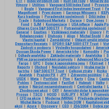
ETF
|
Index výrobních cen
|
Růst cen ropy
|
Miliardy do
Výnosy
|
Utilities
|
Vanguard 500 Index Fund
|
Provozní
|
Bogle
|
Vanguard First Index Investment Trust
|
F
Magnificent
|
První dojem
|
Earnings Whispers
|
IEEP
Kurz tradingu
|
Poradenské společnosti
|
Dílčí index
|
Trade
|
Robinhood Markets
|
Durace
|
Dow Jones
|
Fond
|
SJM
|
Kompenzace
|
USA inflace
|
Apple Po
iShares Core S&P 500 ETF
|
Potravinářská společnost
|
General
|
Equities
|
Vzdělávací materiály
|
Úspory
|
P
Rebalancování
|
Dluhopis
|
Align
|
Michal Šnobl
|
A
Vlastní kapitál
|
Zemědělství
|
Oblasti umělé inteli
Depositary Receipts
|
SPDR® S&P 500® ETF Trust
|
Vis
Žádosti o podporu
|
Výsledky hospodaření
|
Americk
Doosan Škoda Power
|
Americké trhy
|
Komodity
|
Po
|
Odhady analytiků
|
Základní materiály
|
Analytička
|
S
PMI ve zpracovatelském průmyslu
|
Advanced Micro De
Fargo
|
GPC
|
Dolar k japonskému jenu
|
FXstreet
|
Reporty
|
Obchod
|
Nejslabší sektory
|
Hrubá marže
|
na trhu
|
S&P 500 ETF Trust
|
Celkové ztráty
|
Riziko
Analytik
|
Pražský PX
|
JPY
|
Zdravotní pojištění
|
Z
USDX
|
Meta
|
Portfolio
|
Plyn
|
Karty
|
Čína
|
Capit
Pokles
|
Testovací účet
|
FactSet
|
Hubnutí
|
Války
|
práce
|
Nárůst nezaměstnanosti
|
Centrální banka
|
L
Zhodnocení akcií
|
OXY
|
Americký dolar k japonském
Prosus
|
TSCO
|
HOOD
|
EUR/JPY
|
NTAP
|
Průmyslo
|
CFD na akcie
|
Moderna (MRNA)
|
Předseda představ
Michal Bárta
|
Podcast
|
Index DOW
|
Kapitálové vý
akcií
|
Azure
|
Discovery
|
CEO
|
256/2004
|
Dobrá zp