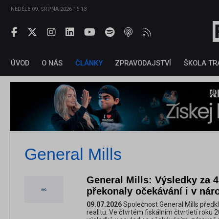
NEDĚLE 09. SRPNA 2026 16:13
ÚVOD
O NÁS
ČLÁNKY
ZPRAVODAJSTVÍ
ŠKOLA TR
General Mills
General Mills: Výsledky za 4.
překonaly očekávání i v nár
09.07.2026
Společnost General Mills předkl
realitu. Ve čtvrtém fiskálním čtvrtletí rok