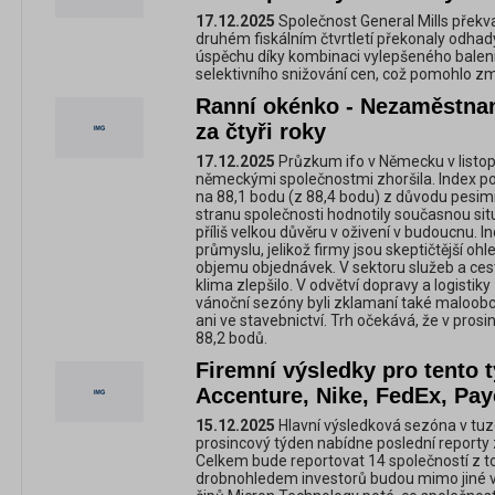
17.12.2025
Společnost General Mills překvap
druhém fiskálním čtvrtletí překonaly odhad
úspěchu díky kombinaci vylepšeného balení
selektivního snižování cen, což pomohlo zm
Ranní okénko - Nezaměstnan
za čtyři roky
17.12.2025
Průzkum ifo v Německu v listop
německými společnostmi zhoršila. Index po
na 88,1 bodu (z 88,4 bodu) z důvodu pesimi
stranu společnosti hodnotily současnou situa
příliš velkou důvěru v oživení v budoucnu. 
průmyslu, jelikož firmy jsou skeptičtější o
objemu objednávek. V sektoru služeb a ces
klima zlepšilo. V odvětví dopravy a logistik
vánoční sezóny byli zklamaní také maloobch
ani ve stavebnictví. Trh očekává, že v pros
88,2 bodů.
Firemní výsledky pro tento 
Accenture, Nike, FedEx, Pay
15.12.2025
Hlavní výsledková sezóna v tuz
prosincový týden nabídne poslední reporty
Celkem bude reportovat 14 společností z t
drobnohledem investorů budou mimo jiné 