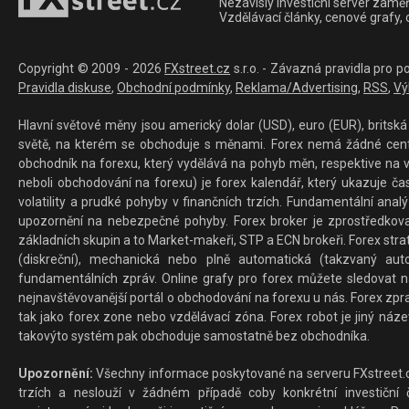
Nezávislý investiční server zaměř
Vzdělávací články, cenové grafy,
Copyright © 2009 - 2026
FXstreet.cz
s.r.o. - Závazná pravidla pro p
Pravidla diskuse
,
Obchodní podmínky
,
Reklama/Advertising
,
RSS
,
Vý
Hlavní světové měny jsou americký dolar (USD), euro (EUR), britská 
světě, na kterém se obchoduje s měnami. Forex nemá žádné centrál
obchodník na forexu, který vydělává na pohyb měn, respektive na v
neboli obchodování na forexu) je forex kalendář, který ukazuje č
volatility a prudké pohyby v finančních trzích. Fundamentální ana
upozornění na nebezpečné pohyby. Forex broker je zprostředkov
základních skupin a to Market-makeři, STP a ECN brokeři. Forex stra
(diskreční), mechanická nebo plně automatická (takzvaný aut
fundamentálních zpráv. Online grafy pro forex můžete sledovat na 
nejnavštěvovanější portál o obchodování na forexu u nás. Forex zprav
tak jako forex zone nebo vzdělávací zóna. Forex robot je jiný náz
takovýto systém pak obchoduje samostatně bez obchodníka.
Upozornění:
Všechny informace poskytované na serveru FXstreet.cz
trzích a neslouží v žádném případě coby konkrétní investiční č