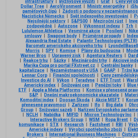
infrastruktury
|
Byznysové využití
|
Graf
|
Ceny výro
Dollar Tree
|
AeroVironment
|
Ministr energetiky
|
iSh
paměťových čipů
|
Žádosti o podporu v nezaměstnanos
Nacistické Německo
|
Svět indexového investování
|
P
Nejsilnější sektory
|
S&P500
|
Meziroční růst
|
Inve
zodpovědně
|
Autozone
|
Výkonnost indexu
|
Trh
|
Lululemon Athletica
|
Vesmírné akcie
|
Posílení
|
Nike
smlouvy
|
Swapové body
|
Průměrné propady
|
Index
Alexandria Real Estate
|
Palantir Technologies (PLTR)
Barometr amerického akciového trhu
|
LyondellBasell
Morris
|
SPY
|
Komise
|
Plány do budoucna
|
Mode
Warner Bros
|
Upravený zisk
|
Agentura Reuters
|
Dard
|
Reakce trhu
|
Sázky
|
Mezinárodní trhy
|
Akciové ind
Marika Čupa pro portál FXstreet.cz
|
Centrální banky
|
kapitalizace
|
Nezaměstnanost v USA
|
GAAP
|
Tržní ka
Lennar Corp
|
Finanční společnosti
|
Ceny zemědělskýc
Investice do AI
|
Výkon
|
Teradyne
|
ETF Trust
|
Wars
Americký index
|
Snižování cen
|
Peněžní toky
|
Blue
ETF
|
Apple a Meta Platforms
|
Komise v přenesené prav
S&P
|
Dnešní makroekonomické ukazatele
|
Mater
Komoditní index
|
Doosan Škoda
|
Akcie MSFT
|
Koru
přenesené pravomoci
|
Zařízení
|
Ifo
|
Big data
|
Ohr
Group
|
Snižování sazeb
|
Nařízení Evropského parlame
|
NCLH
|
Nabídka
|
MIFID
|
Micron Technology Inc
|
Interactive Brokers Group
|
WSM
|
Ropa Brent
|
Di
komunikace
|
STX
|
Research
|
Factsheet
|
RBI
|
Výsl
Americké indexy
|
Výrobci spotřebního zboží
|
Elek
Brokers
|
International Business Machines
|
Čistý zi