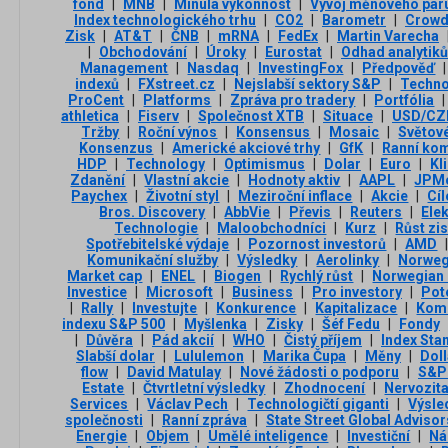
fond
|
MNB
|
Minulá výkonnost
|
Vývoj měnového pár
Index technologického trhu
|
CO2
|
Barometr
|
Crowd
Zisk
|
AT&T
|
ČNB
|
mRNA
|
FedEx
|
Martin Varecha
|
Obchodování
|
Úroky
|
Eurostat
|
Odhad analytiků
Management
|
Nasdaq
|
InvestingFox
|
Předpověď
|
indexů
|
FXstreet.cz
|
Nejslabší sektory S&P
|
Techno
ProCent
|
Platforms
|
Zpráva pro tradery
|
Portfólia
|
athletica
|
Fiserv
|
Společnost XTB
|
Situace
|
USD/CZ
Tržby
|
Roční výnos
|
Konsensus
|
Mosaic
|
Světové
Konsenzus
|
Americké akciové trhy
|
GfK
|
Ranní ko
HDP
|
Technology
|
Optimismus
|
Dolar
|
Euro
|
Kl
Zdanění
|
Vlastní akcie
|
Hodnoty aktiv
|
AAPL
|
JPM
Paychex
|
Životní styl
|
Meziroční inflace
|
Akcie
|
Cí
Bros. Discovery
|
AbbVie
|
Převis
|
Reuters
|
Ele
Technologie
|
Maloobchodníci
|
Kurz
|
Růst zi
Spotřebitelské výdaje
|
Pozornost investorů
|
AMD
Komunikační služby
|
Výsledky
|
Aerolinky
|
Norweg
Market cap
|
ENEL
|
Biogen
|
Rychlý růst
|
Norwegian 
Investice
|
Microsoft
|
Business
|
Pro investory
|
Pot
|
Rally
|
Investujte
|
Konkurence
|
Kapitalizace
|
Kom
indexu S&P 500
|
Myšlenka
|
Zisky
|
Šéf Fedu
|
Fondy
|
Důvěra
|
Pád akcií
|
WHO
|
Čistý příjem
|
Index Sta
Slabší dolar
|
Lululemon
|
Marika Čupa
|
Měny
|
Doll
flow
|
David Matulay
|
Nové žádosti o podporu
|
S&P 
Estate
|
Čtvrtletní výsledky
|
Zhodnocení
|
Nervozit
Services
|
Václav Pech
|
Technologičtí giganti
|
Výsle
společnosti
|
Ranní zpráva
|
State Street Global Advisor
Energie
|
Objem
|
Umělé inteligence
|
Investiční
|
Ná