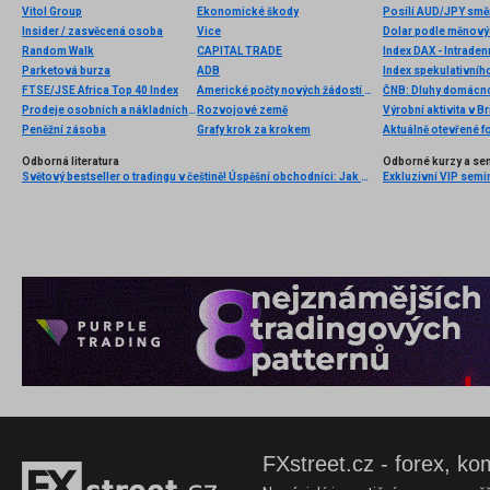
Vitol Group
Ekonomické škody
Posílí AUD/JPY smě
Insider / zasvěcená osoba
Vice
Dolar podle měnových
Random Walk
CAPITAL TRADE
Index DAX - Intraden
Parketová burza
ADB
Index spekulativníh
FTSE/JSE Africa Top 40 Index
Americké počty nových žádostí o podporu v nezaměstnanosti
ČNB: Dluhy domácnos
Prodeje osobních a nákladních automobilů
Rozvojové země
Výrobní aktivita v B
Peněžní zásoba
Grafy krok za krokem
Aktuálně otevřené f
Odborná literatura
Odborné kurzy a se
Světový bestseller o tradingu v češtině! Úspěšní obchodníci: Jak běžní lidé porážejí Wall Street v jeho vlastní hře
Exkluzivní VIP semi
FXstreet.cz - forex, ko