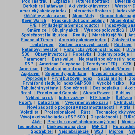
Podíl na trhu
|
Expanze
|
Futures kontrakt
|
Diverzifik
Berkshire Hathaway
|
Aktivistický investor
|
Western D
americký akciový index
|
Interactive Brokers
|
Index váž
Očištěný zisk na akcii
|
Akcie Mety
|
Geopolitické napě
Kevin Warsh
|
Prasknutí dot.com bubliny
|
Akcie Briti
P/E
|
Philadelphia Semiconductor
|
Index výdajů n
Směrnice
|
Skupiny akcií
|
Výrobce polovodičů
|
LU
Společnost Halliburton
|
Reality
|
Marek Krejčiřík
|
An
Financial Times
|
Americký akciový index
|
Založení f
Tento týden
|
Snížení úrokových sazeb
|
Růst cen
|
Retailový investor
|
Historická výkonnost indexů
|
Div
500
|
Obavy investorů
|
Poptávka
|
Objemy prodeje
|
Paramount
|
Base value
|
Nejstarší společnosti v inde
S&P
|
American Telephone
|
Teradyne (TER)
|
CZK
American
|
Float-adjusted market cap
|
Jakub Němec
|
AppLovin
|
Segmenty podnikání
|
Investiční doporučení
Výprodeje
|
První burzovní index
|
Sociální sítě
|
Opa
První fond sledující index S&P 500
|
Vysoké riziko
|
Ku
Tabulační systémy
|
Společnosti
|
Bez poplatku
|
Akci
Brent
|
Procter and Gamble
|
Škoda Power
|
Bubliny
|
Výhled na rok
|
Index vážený
|
ETF fondy
|
Řetězec
Poor's
|
Data z trhu
|
Vývoj měnového páru
|
CF Industr
Nové žádosti o podporu v nezaměstnanosti
|
Altria
|
Volatilita
|
Profesionálové
|
Růst
|
Technologický vývo
Vývoj akciového indexu S&P 500
|
O společnosti
|
EUR/
Akče
|
První burzovně obchodovaný fond
|
Akcie 
technologií
|
Očekávání analytiků
|
MiFID II
|
Polovodič
Spotřebitel
|
Nejslabší akcie
|
WSJ
|
Micron
|
Vý