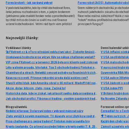
Forex brokeři - jak správně vybrat
V podstatě každého, kdo by chtěl obchodovat forex,
Snem některých obchodníků je obchodo
čeká jednou rozhodování o tom, s jakým brokerem
nutnosti jakéhokoliv zásahu do obchod
(přeloženo jako makléř/broker nebo zprostředkovatel)
fikce nebo reálná záležitost? Kolik z nás
by chtěl mít co do činění a svěřil mu své finance
"roboti" mohou profitabilně obchodovat
určené k obchodování. Velmi rád bych vám přiblížil
principech fungují?
problematiku výběru brokera, rozdíl mezi
jednotlivými typy brokerů a v neposlední řadě uvedu
několik příkladů nejznámějších z nich.
Nejnovější články:
Vzdělávací články
Denní kalendář udál
🚀 FXstreet.cz & eToro přinášejí exkluzivní akci: Získejte 6měsíční členství ve VIP zóně ZDARMA
V USA inflační očeká
Očekávaná hodnota prop výzvy: Kdy se nákup challenge vyplatí?
V USA spotřebitelsk
VIP zóna FXstreet.cz v červenci 2026 byla pro klienty opět zisková
V USA maloobchodní
Léto v plném proudu, trhy také: Top 3 obchody traderů Fintokei na indexech a zlatě
V eurozóně hrubý d
Chamtivost a strach: Největší cenové pohyby na finančních trzích (červenec 2026)
Guvernérka RBA Mic
Káva na rozcestí. Přinese rekordní úroda další pokles cen?
V USA aukce 30letý
Stvořil elitní klub, kde Ameriku obral o 65 miliard. Madoff řídil největší Ponzi dějin
V USA žádosti o po
Akcie, dolar, bitcoin, zlato, ropa: Začíná to!
V USA index PPI
Historická data, kde je získat, jak připojit svého data providera do MultiCharts a proč je budeme potřebovat? (4. díl)
V Británii hrubý do
Jak obchodují profíci: Fibonacci trading - systém úspěšných traderů
Na Novém Zélandu i
Blogy uživatelů
Forexové online zp
Nedělní příprava: Dolarový index + vybrané měnové páry
Zlato vyráží k novým maximům: Tři důvody, proč žlutý kov opět dominuje
Prop challenge pro swing tradery? Fintokei mění pravidla hry
Krypto šeptanda: Co přinesl poslední týden v kryptosvětě (7. 8. 2026)