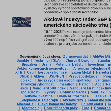
čipů Micron Technology poté, co společnos
ukončení své spotřebitelské divize Crucial
výsledky výrobce sportovního oblečení Nike,
poradenské společnosti Accenture.
Akciové indexy: Index S&P 
amerického akciového trhu (9
10.11.2025
Pokud existuje jeden index, kter
americkém akciovém trhu, pak je to index 
vývoj 500 největších veřejně obchodovanýc
státech a je brán jako barometr amerického
Související klíčová slova:
Zpracování dat
|
AbbVie (AB
Gamble
|
Tesla Inc (TSLA)
|
Church & Dwight
|
Standar
Biopaliva
|
Dram
|
Potenciál k růstu
|
Investiční fir
Sektor komerčních nemovitostí
|
American Telephone &
XTB
|
Cap
|
Evropská komise
|
Exxon Mobil
|
Největší 
|
SNDK
|
Aktiva
|
USD/PLN
|
Pravděpodobnost
|
Prvn
do akcií
|
Index výdajů na osobní spotřebu
|
Vanguard
Provozní výkonnost
|
Invisalign
|
Patron
|
App
|
Ná
akcií
|
Vanguard 500 Index
|
Vanguard First Index In
společností
|
Výkyvy
|
Goldman Sachs
|
SanDisk
|
Celkové investice
|
Finanční informace
|
Base Valu
Telephone & Telegraph
|
Akciové trhy
|
Kanadské ind
Albemarle
|
Hlavní kanadské indexy
|
Snížení emisí
|
K
|
Medtronic
|
Použití finanční páky
|
Line
|
Průměrné 