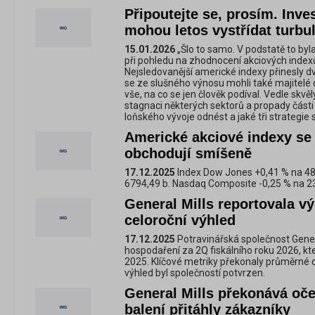
Připoutejte se, prosím. Inves
mohou letos vystřídat turbu
15.01.2026
„Šlo to samo. V podstatě to byl
při pohledu na zhodnocení akciových index
Nejsledovanější americké indexy přinesly d
se ze slušného výnosu mohli také majitelé 
vše, na co se jen člověk podíval. Vedle skvě
stagnaci některých sektorů a propady části 
loňského vývoje odnést a jaké tři strategie
Americké akciové indexy se
obchodují smíšeně
17.12.2025
Index Dow Jones +0,41 % na 48
6794,49 b. Nasdaq Composite -0,25 % na 2
General Mills reportovala vý
celoroční výhled
17.12.2025
Potravinářská společnost Genera
hospodaření za 2Q fiskálního roku 2026, kte
2025. Klíčové metriky překonaly průměrné o
výhled byl společností potvrzen.
General Mills překonává oče
balení přitáhly zákazníky