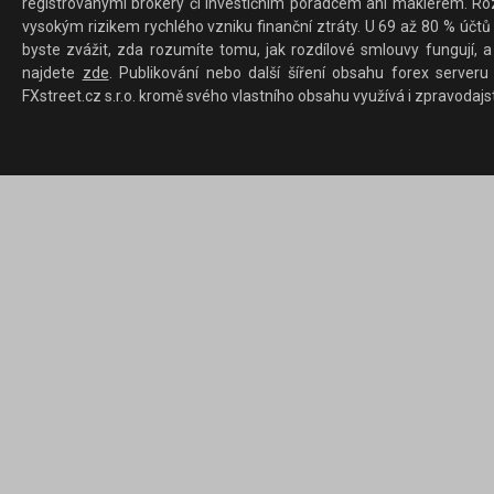
registrovanými brokery či investičním poradcem ani makléřem. Rozd
vysokým rizikem rychlého vzniku finanční ztráty. U 69 až 80 % účtů 
byste zvážit, zda rozumíte tomu, jak rozdílové smlouvy fungují, a
najdete
zde
. Publikování nebo další šíření obsahu forex serveru
FXstreet.cz s.r.o. kromě svého vlastního obsahu využívá i zpravodajs