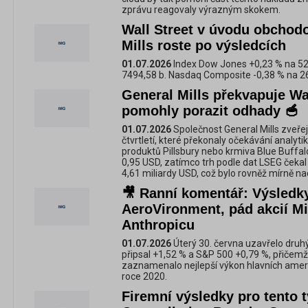
zprávu reagovaly výrazným skokem.
Wall Street v úvodu obchodo
Mills roste po výsledcích
01.07.2026
Index Dow Jones +0,23 % na 52
7494,58 b. Nasdaq Composite -0,38 % na 2
General Mills překvapuje Wal
pomohly porazit odhady 🥣
01.07.2026
Společnost General Mills zveřejn
čtvrtletí, které překonaly očekávání analyti
produktů Pillsbury nebo krmiva Blue Buffal
0,95 USD, zatímco trh podle dat LSEG čekal 
4,61 miliardy USD, což bylo rovněž mírně n
🎥 Ranní komentář: Výsledky
AeroVironment, pád akcií Mi
Anthropicu
01.07.2026
Úterý 30. června uzavřelo druhý
připsal +1,52 % a S&P 500 +0,79 %, přičemž 
zaznamenalo nejlepší výkon hlavních amer
roce 2020.
Firemní výsledky pro tento t