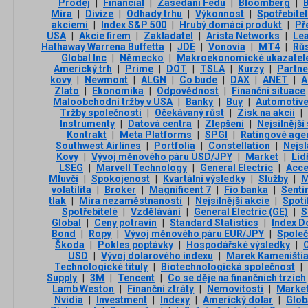
Prodej
|
Financial
|
Zasedání Fedu
|
Bloomberg
|
Míra
|
Divize
|
Odhady trhu
|
Výkonnost
|
Spotřebitel
akciemi
|
Index S&P 500
|
Hrubý domácí produkt
|
Př
USA
|
Akcie firem
|
Zakladatel
|
Arista Networks
|
Le
Hathaway Warrena Buffetta
|
JDE
|
Vonovia
|
MT4
|
Růs
Global Inc
|
Německo
|
Makroekonomické ukazatel
Americký trh
|
Prime
|
DOT
|
TSLA
|
Kurzy
|
Partne
kovy
|
Newmont
|
ALGN
|
Co bude
|
DAX
|
ANET
|
A
Zlato
|
Ekonomika
|
Odpovědnost
|
Finanční situace
Maloobchodní tržby v USA
|
Banky
|
Buy
|
Automotiv
Tržby společnosti
|
Očekávaný růst
|
Zisk na akcii
|
Instrumenty
|
Datová centra
|
Zlepšení
|
Nejsilnějš
Kontrakt
|
Meta Platforms
|
SPGI
|
Ratingové age
Southwest Airlines
|
Portfolia
|
Constellation
|
Nejsl
Kovy
|
Vývoj měnového páru USD/JPY
|
Market
|
Lídř
LSEG
|
Marvell Technology
|
General Electric
|
Acce
Mluvčí
|
Spokojenost
|
Kvartální výsledky
|
Služby
|
M
volatilita
|
Broker
|
Magnificent 7
|
Fio banka
|
Senti
tlak
|
Míra nezaměstnanosti
|
Nejsilnější akcie
|
Spoti
Spotřebitelé
|
Vzdělávání
|
General Electric (GE)
|
S
Global
|
Ceny potravin
|
Standard Statistics
|
Index D
Bond
|
Ropy
|
Vývoj měnového páru EUR/JPY
|
Společ
Škoda
|
Pokles poptávky
|
Hospodářské výsledky
|
USD
|
Vývoj dolarového indexu
|
Marek Kameništi
Technologické tituly
|
Biotechnologická společnost
|
Supply
|
3M
|
Tencent
|
Co se děje na finančních trzích
Lamb Weston
|
Finanční ztráty
|
Nemovitosti
|
Marke
Nvidia
|
Investment
|
Indexy
|
Americký dolar
|
Glob