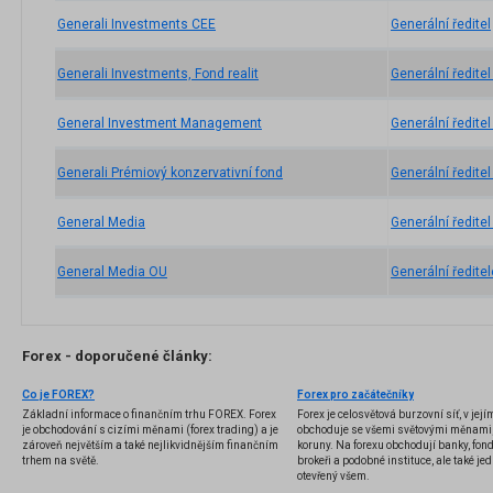
Generali Investments CEE
Generální ředitel
Generali Investments, Fond realit
Generální ředite
General Investment Management
Generální ředite
Generali Prémiový konzervativní fond
Generální ředite
General Media
Generální ředite
General Media OU
Generální ředitel
Forex - doporučené články:
Co je FOREX?
Forex pro začátečníky
Základní informace o finančním trhu FOREX. Forex
Forex je celosvětová burzovní síť, v jej
je obchodování s cizími měnami (forex trading) a je
obchoduje se všemi světovými měnami,
zároveň největším a také nejlikvidnějším finančním
koruny. Na forexu obchodují banky, fondy
trhem na světě.
brokeři a podobné instituce, ale také jedn
otevřený všem.