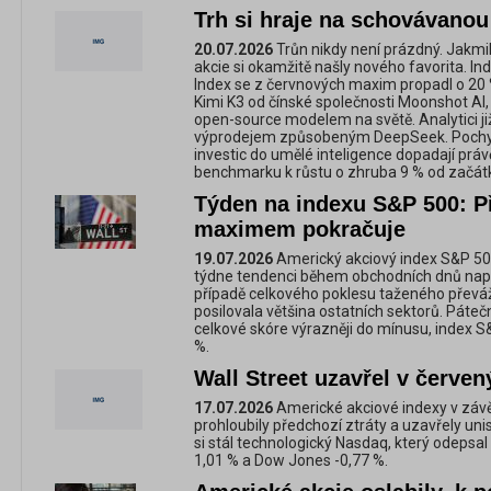
Trh si hraje na schovávanou
20.07.2026
Trůn nikdy není prázdný. Jakmil
akcie si okamžitě našly nového favorita. I
Index se z červnových maxim propadl o 20 
Kimi K3 od čínské společnosti Moonshot AI, k
open-source modelem na světě. Analytici ji
výprodejem způsobeným DeepSeek. Pochybn
investic do umělé inteligence dopadají prá
benchmarku k růstu o zhruba 9 % od začátk
Týden na indexu S&P 500: P
maximem pokračuje
19.07.2026
Americký akciový index S&P 50
týdne tendenci během obchodních dnů napr
případě celkového poklesu taženého převáž
posilovala většina ostatních sektorů. Pátečn
celkové skóre výrazněji do mínusu, index S
%.
Wall Street uzavřel v červen
17.07.2026
Americké akciové indexy v závě
prohloubily předchozí ztráty a uzavřely uni
si stál technologický Nasdaq, který odepsal
1,01 % a Dow Jones -0,77 %.