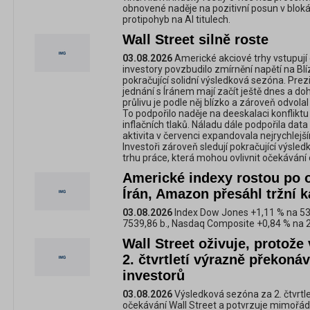
obnovené naděje na pozitivní posun v blo
protipohyb na AI titulech.
Wall Street silně roste
03.08.2026
Americké akciové trhy vstupují
investory povzbudilo zmírnění napětí na Bl
pokračující solidní výsledková sezóna. Pre
jednání s Íránem mají začít ještě dnes a d
průlivu je podle něj blízko a zároveň odvola
To podpořilo naděje na deeskalaci konflikt
inflačních tlaků. Náladu dále podpořila da
aktivita v červenci expandovala nejrychlejš
Investoři zároveň sledují pokračující výsle
trhu práce, která mohou ovlivnit očekávání
Americké indexy rostou po 
Írán, Amazon přesáhl tržní ka
03.08.2026
Index Dow Jones +1,11 % na 53
7539,86 b., Nasdaq Composite +0,84 % na 
Wall Street oživuje, protož
2. čtvrtletí výrazně překoná
investorů
03.08.2026
Výsledková sezóna za 2. čtvrtl
očekávání Wall Street a potvrzuje mimořád