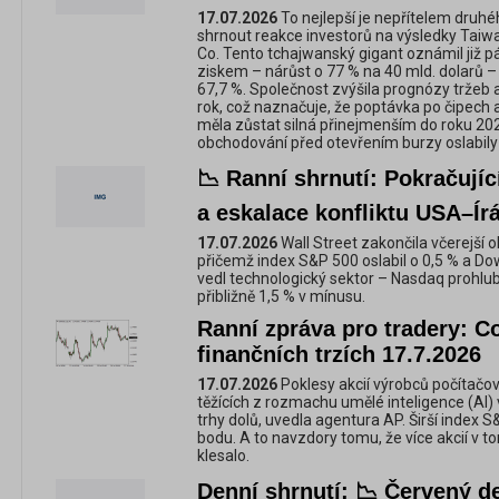
17.07.2026
To nejlepší je nepřítelem druhé
shrnout reakce investorů na výsledky Tai
Co. Tento tchajwanský gigant oznámil již pá
ziskem – nárůst o 77 % na 40 mld. dolarů –
67,7 %. Společnost zvýšila prognózy tržeb 
rok, což naznačuje, že poptávka po čipech 
měla zůstat silná přinejmenším do roku 20
obchodování před otevřením burzy oslabily
📉 Ranní shrnutí: Pokračujíc
a eskalace konfliktu USA–Ír
17.07.2026
Wall Street zakončila včerejší 
přičemž index S&P 500 oslabil o 0,5 % a Do
vedl technologický sektor – Nasdaq prohlub
přibližně 1,5 % v mínusu.
Ranní zpráva pro tradery: C
finančních trzích 17.7.2026
17.07.2026
Poklesy akcií výrobců počítačov
těžících z rozmachu umělé inteligence (AI)
trhy dolů, uvedla agentura AP. Širší index S
bodu. A to navzdory tomu, že více akcií v to
klesalo.
Denní shrnutí: 📉 Červený de