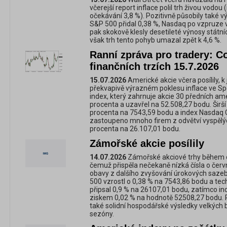
včerejší report inflace polil trh živou vodou
očekávání 3,8 %). Pozitivně působily také 
S&P 500 přidal 0,38 %, Nasdaq po vzpruze vz
pak skokově klesly desetileté výnosy státníc
však trh tento pohyb umazal zpět k 4,6 %.
Ranní zpráva pro tradery: C
finančních trzích 15.7.2026
15.07.2026
Americké akcie včera posílily, k 
překvapivě výrazném poklesu inflace ve S
index, který zahrnuje akcie 30 předních ame
procenta a uzavřel na 52.508,27 bodu. Širší
procenta na 7543,59 bodu a index Nasdaq 
zastoupeno mnoho firem z odvětví vyspělých
procenta na 26.107,01 bodu.
Zámořské akcie posílily
14.07.2026
Zámořské akciové trhy během dn
čemuž přispěla nečekaně nízká čísla o červn
obavy z dalšího zvyšování úrokových sazeb 
500 vzrostl o 0,38 % na 7543,86 bodu a te
připsal 0,9 % na 26107,01 bodu, zatímco i
ziskem 0,02 % na hodnotě 52508,27 bodu. Po
také solidní hospodářské výsledky velkých
sezóny.