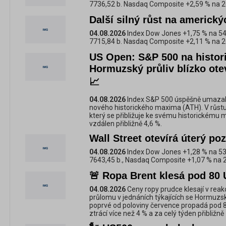
7736,52 b. Nasdaq Composite +2,59 % na 2
Další silný růst na americký
04.08.2026
Index Dow Jones +1,75 % na 54
7715,84 b. Nasdaq Composite +2,11 % na 2
US Open: S&P 500 na histo
Hormuzský průliv blízko ote
📈
04.08.2026
Index S&P 500 úspěšně umazal 
nového historického maxima (ATH). V růst
který se přibližuje ke svému historickému 
vzdálen přibližně 4,6 %.
Wall Street otevírá úterý po
04.08.2026
Index Dow Jones +1,28 % na 53
7643,45 b., Nasdaq Composite +1,07 % na 
🚨 Ropa Brent klesá pod 80 
04.08.2026
Ceny ropy prudce klesají v re
průlomu v jednáních týkajících se Hormuzsk
poprvé od poloviny července propadá pod 
ztrácí více než 4 % a za celý týden přibližně