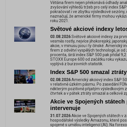
Většina firem nejen překonává odhady anal
zvyšování výhledů tržeb pro celý index S&
pokračovat i ve zbytku výsledkové sezóny, 
naznačují, že americké firmy mohou vykázat
roku 2021.
Světové akciové indexy let
03.08.2026
Světové akciové indexy za prvn
vesměs rostly, nejvíce jihokorejský, japonsk
akcie, v minusu jsou i ty čínské. Americký
firem z odvětví vyspělých technologií, je od
procenta, širší index S&P 500 pak přidal 9,
STOXX Europe 600 od začátku roku vykazuje
vyplývá z burzovních statistik.
Index S&P 500 smazal ztráty
02.08.2026
Americký akciový index S&P 50
v relativně úzkém pásmu. Po zasedání FOMC 
některým pozitivně přijatým výsledkovým z
čtvrtek a v pátek ztráty smazal a celkově zp
Akcie ve Spojených státech p
intervenuje
31.07.2026
Akcie ve Spojených státech v zá
hospodářské výsledky Amazonu, které posíli
spojené s umělou inteligencí (AI). Na forex