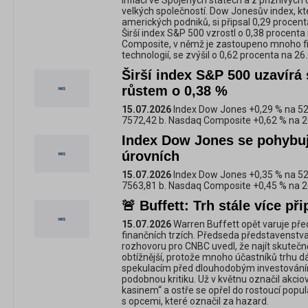
inflaci ve Spojených státech a z příznivých 
velkých společností. Dow Jonesův index, kt
amerických podniků, si připsal 0,29 procent
Širší index S&P 500 vzrostl o 0,38 procent
Composite, v němž je zastoupeno mnoho fi
technologií, se zvýšil o 0,62 procenta na 26
Širší index S&P 500 uzavírá 
růstem o 0,38 %
15.07.2026
Index Dow Jones +0,29 % na 52
7572,42 b. Nasdaq Composite +0,62 % na 2
Index Dow Jones se pohybuj
úrovních
15.07.2026
Index Dow Jones +0,35 % na 52
7563,81 b. Nasdaq Composite +0,45 % na 2
🚨 Buffett: Trh stále více p
15.07.2026
Warren Buffett opět varuje pře
finančních trzích. Předseda představenstv
rozhovoru pro CNBC uvedl, že najít skutečně 
obtížnější, protože mnoho účastníků trhu 
spekulacím před dlouhodobým investováním
podobnou kritiku. Už v květnu označil akcio
kasinem“ a ostře se opřel do rostoucí popu
s opcemi, které označil za hazard.