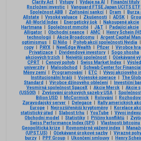
Clarity Act
|
Vstupy
|
Výdaje na AI
|
Finanční tituly
Rozložení investic
|
Vanguard FTSE Japan UCITS ETF
Společnost ABB
|
Zpřísnění sankcí
|
Dram
|
Burza 
Allstate
|
Vysoké valuace
|
Zkušenosti
|
ADSK
|
Grou
All-World Index
|
Energetický šok
|
Nakoupené akcie
Hartmana
|
Společnost mmcité
|
J&T
|
Padající akcie
Alligator
|
Obchodní seance
|
AMC
|
Henry Schein (H
technologií
|
Akcie Broadcomu
|
Argent Capital Ma
optimismus
|
El Niño
|
Pohyb akcií společnosti Nvidia
|
ropy
|
PAYX
|
NewEdge Wealth
|
Pfizer
|
Výrobce hra
Privatizace
|
Dividendové investory
|
Sogo shosha
akciových trzích
|
Největší společnost
|
Očekávané vý
CPRT
|
Cenový pohyb
|
Swiss Market Index
|
Výsle
univerzity
|
Maloobchod
|
Schwab Center for Financia
Měny zemí
|
Programování
|
ETC
|
Vývoj akciového 
Institucionální hráči
|
Vojenské operace
|
The Globa
Standard
|
Výrobce džínového oblečení
|
Investiční ba
Vesmírná společnost SpaceX
|
Akcie Merck
|
Akcie s
(US500)
|
Zvyšování úrokových sazeb v USA
|
Společnos
Bilion USD
|
McCormick
|
Rolování
|
Rozhodov
Zpravodajský server
|
Delegace
|
Rally amerických akc
Europe
|
Nejrozšířenější kryptoměny
|
Korelace akc
statistický úřad
|
Slabost trhu
|
YouTube
|
Vývoj index
Obchodní model
|
Statistiky
|
Příčiny konfliktů
|
Zvýš
Swiss Performance Index (SPI)
|
Vlastnosti bitcoinu
Geopolitická krize
|
Rovnoměrně vážený index
|
Manaže
(UPST.US)
|
Očekávané úrokové sazby
|
Výrazné pohy
burzy
|
PPF Group
|
Ukončení smlouvy
|
Henry Schei