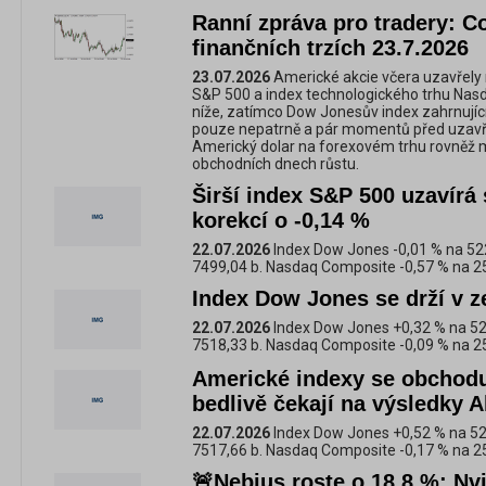
Ranní zpráva pro tradery: C
finančních trzích 23.7.2026
23.07.2026
Americké akcie včera uzavřely 
S&P 500 a index technologického trhu Nasd
níže, zatímco Dow Jonesův index zahrnující 
pouze nepatrně a pár momentů před uzavřen
Americký dolar na forexovém trhu rovněž mí
obchodních dnech růstu.
Širší index S&P 500 uzavírá 
korekcí o -0,14 %
22.07.2026
Index Dow Jones -0,01 % na 52
7499,04 b. Nasdaq Composite -0,57 % na 2
Index Dow Jones se drží v z
22.07.2026
Index Dow Jones +0,32 % na 52
7518,33 b. Nasdaq Composite -0,09 % na 2
Americké indexy se obchodu
bedlivě čekají na výsledky 
22.07.2026
Index Dow Jones +0,52 % na 52
7517,66 b. Nasdaq Composite -0,17 % na 2
🚨Nebius roste o 18,8 %: Nvi