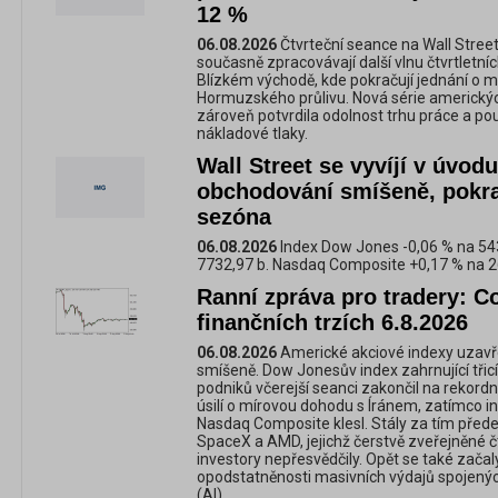
12 %
06.08.2026
Čtvrteční seance na Wall Street
současně zpracovávají další vlnu čtvrtletníc
Blízkém východě, kde pokračují jednání o
Hormuzského průlivu. Nová série americk
zároveň potvrdila odolnost trhu práce a p
nákladové tlaky.
Wall Street se vyvíjí v úvod
obchodování smíšeně, pokr
sezóna
06.08.2026
Index Dow Jones -0,06 % na 54
7732,97 b. Nasdaq Composite +0,17 % na 2
Ranní zpráva pro tradery: C
finančních trzích 6.8.2026
06.08.2026
Americké akciové indexy uzavře
smíšeně. Dow Jonesův index zahrnující tři
podniků včerejší seanci zakončil na rekord
úsilí o mírovou dohodu s Íránem, zatímco i
Nasdaq Composite klesl. Stály za tím před
SpaceX a AMD, jejichž čerstvě zveřejněné č
investory nepřesvědčily. Opět se také zača
opodstatněnosti masivních výdajů spojenýc
(AI).