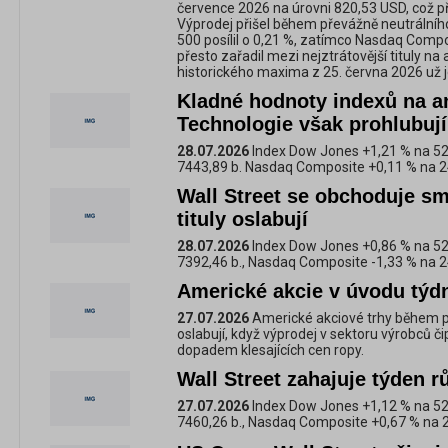
července 2026 na úrovni 820,53 USD, což př
Výprodej přišel během převážně neutrálníh
500 posílil o 0,21 %, zatímco Nasdaq Compos
přesto zařadil mezi nejztrátovější tituly 
historického maxima z 25. června 2026 už jeh
Kladné hodnoty indexů na a
Technologie však prohlubují
28.07.2026
Index Dow Jones +1,21 % na 52
7443,89 b. Nasdaq Composite +0,11 % na 2
Wall Street se obchoduje sm
tituly oslabují
28.07.2026
Index Dow Jones +0,86 % na 52
7392,46 b., Nasdaq Composite -1,33 % na 2
Americké akcie v úvodu týdn
27.07.2026
Americké akciové trhy během p
oslabují, když výprodej v sektoru výrobců č
dopadem klesajících cen ropy.
Wall Street zahajuje týden 
27.07.2026
Index Dow Jones +1,12 % na 52
7460,26 b., Nasdaq Composite +0,67 % na 