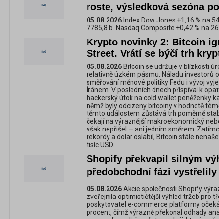
roste, výsledková sezóna po
05.08.2026
Index Dow Jones +1,16 % na 54
7785,8 b. Nasdaq Composite +0,42 % na 26
Krypto novinky 2: Bitcoin ig
Street. Vrátí se býčí trh kr
05.08.2026
Bitcoin se udržuje v blízkosti ú
relativně úzkém pásmu. Náladu investorů ov
směřování měnové politiky Fedu i vývoj vyj
Íránem. V posledních dnech přispíval k opa
hackerský útok na cold wallet peněženky ka
němž byly odcizeny bitcoiny v hodnotě tém
těmto událostem zůstává trh poměrně stabil
čekají na výraznější makroekonomický neb
však nepřišel — ani jedním směrem. Zatím
rekordy a dolar oslabil, Bitcoin stále nenaš
tisíc USD.
Shopify překvapil silným vý
předobchodní fázi vystřelily 
05.08.2026
Akcie společnosti Shopify výrazn
zveřejnila optimističtější výhled tržeb pro tř
poskytovatel e-commerce platformy očekává 
procent, čímž výrazně překonal odhady anal