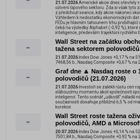
21.07.2026
Americké akcie dnes otevřely v
oživení čipového sektoru. Zda si však tyto 
z předchozí seance, kdy akcie nakonec skonč
Vzhledem k nedostatku ekonomických dat
FEDu je hlavním tahounem trhu probíhající
čeká na výsledky Alphabet (-0,92 %), kter
inteligence, především trajektorii rychlého 
Wall Street na začátku obch
tažena sektorem polovodičů
21.07.2026
Index Dow Jones +0,17 % na 51
7468,56 b., Nasdaq Composite +0,67 % na 
Graf dne 🔼 Nasdaq roste o 
polovodičů (21.07.2026)
21.07.2026
Investoři se zalekli růstu cen ro
sláboucímu momentu akcií společností spoj
inteligencí. Tento scénář „uškodil" náladě 
současnosti dosahuje přibližně 6,5 % od ma
korekce.
Wall Street roste tažena oži
polovodičů, AMD a Microsoft 
20.07.2026
Index Dow Jones +0,14 % na 52
7501,84 b., Nasdaq Composite +0,92 % na 