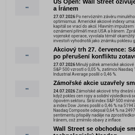
US Open: Wall Street oživuj
a Íránem
27.07.2026
Po nervózním závěru minulého t
optimismus. Americké akciové indexy umazá
kapitál se vrací do akcií. Hlavním impulzem
oznámení příměří mezi USA a Íránem. Zpráv
vojenské operace, vyvolala téměř okamžitý 
investoři vyhodnotili jako známku poklesu g
Akciový trh 27. července: 
po přerušení konfliktu zotav
27.07.2026
Minulý pátek americké akciové 
S&P 500 vzrostl o 0,05 %, zatímco Nasdaq 
Industrial Average posílil o 0,46 %.
Zámořské akcie uzavřely sm
24.07.2026
Zámořské akciové trhy dnešní 
když pokles cen ropy a solidní výsledková
čipovém sektoru. Širší index S&P 500 mírně
a index Dow Jones posílil o 0,46 % na 5194
Nasdaq Composite odepsal 0,64 % na 24975,
sentimentu přispěly naděje na zprostředko
Íránem, což zmírnilo obavy z inflace.
Wall Street se obchoduje sm