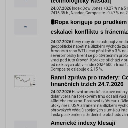
technologický Nasdaq
24.07.2026
Index Dow Jones +0,27 % na 51
7416,35 b., Nasdaq Composite -0,47 % na 2
🛢️Ropa koriguje po prudkém
eskalaci konfliktu s Íránem
24.07.2026
Ceny ropy dnes ustupují z ned
geopolitické napětí na Blízkém východě z
Americká ropa WTI klesá přibližně o 3 % na
severomořský Brent se po čtvrtečním prol
vrací pod tuto úroveň. Korekce přichází v pr
od rizikových aktiv - index S&P 500 ztrácí 
Composite oslabuje o 2,15 %.
Ranní zpráva pro tradery: C
finančních trzích 24.7.2026
24.07.2026
Hlavní americké akciové indexy 
dolar včera na forexovém trhu dosáhl vůč
40letého maxima. Posiloval i vůči euru. Dělo
útoky mezi USA a Íránem na Blízkém východ
obrovských výdajů spojených s umělou intel
Tesla po skončení středečního obchodování 
Americké indexy klesají