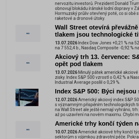
nervozitu investorů. Prezident Donald Trum
obnovují blokádu íránské lodní dopravy v Zá
Hormuzský průliv otevřený poté, co si obě s
raketové a dronové útoky.
Wall Street otevírá převážn
tlakem jsou technologické ti
13.07.2026
Index Dow Jones +0,21 % na 52 
na 7 552,4 b., Nasdaq Composite -0,92 % na
Akciový trh 13. července: 
opět pod tlakem
13.07.2026
Minulý pátek americké akciové 
zisky. Index S&P 500 vzrostl o 0,42 % a Na
Industrial Average posílil o 0,29 %.
Index S&P 500: Býci nejsou 
12.07.2026
Americký akciový index S&P 500
s významným přispěním technologických titu
na Wall Street ale ještě nemají vyhráno, trh
až po uzavření na novém maximu. Chybí mu
Americké trhy končí týden na
10.07.2026
Americké akciové trhy končí tý
sektorům s výjimkou zdravotní péče. Pokra