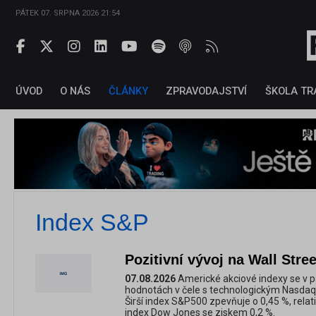
PÁTEK 07. SRPNA 2026 21:54
ÚVOD
O NÁS
ČLÁNKY
ZPRAVODAJSTVÍ
ŠKOLA TR
Index S&P
Pozitivní vývoj na Wall Stree
07.08.2026
Americké akciové indexy se v pá
hodnotách v čele s technologickým Nasdaq
Širší index S&P500 zpevňuje o 0,45 %, relativ
index Dow Jones se ziskem 0,2 %.