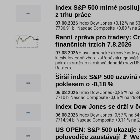
Index S&P 500 mírně posiluj
z trhu práce
07.08.2026
Index Dow Jones +0,12 % na 53
7736,91 b., Nasdaq Composite +0,88 % na 2
Ranní zpráva pro tradery: C
finančních trzích 7.8.2026
07.08.2026
Hlavní americké akciové indexy
klesly. Investoři včera vstřebávali nejnovějš
pokroku směrem k mírové dohodě mezi USA
Reuters.
Širší index S&P 500 uzavírá 
poklesem o -0,18 %
06.08.2026
Index Dow Jones -0,85 % na 53
7710 b. Nasdaq Composite -0,06 % na 2634
Index Dow Jones se drží v 
06.08.2026
Index Dow Jones -0,57 % na 54
7714,94 b. Nasdaq Composite +0,11 % na 2
US OPEN: S&P 500 ukazuje s
polovodiče zaostávají 🚩 Wes