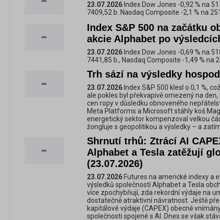
23.07.2026
Index Dow Jones -0,92 % na 51
7409,52 b. Nasdaq Composite -2,1 % na 25
Index S&P 500 na začátku o
akcie Alphabet po výsledcích
23.07.2026
Index Dow Jones -0,69 % na 518
7441,85 b., Nasdaq Composite -1,49 % na 2
Trh sází na výsledky hospod
23.07.2026
Index S&P 500 klesl o 0,1 %, což
ale pokles byl překvapivě omezený na den,
cen ropy v důsledku obnoveného nepřátels
Meta Platforms a Microsoft stáhly koš Mag
energetický sektor kompenzoval velkou čás
žongluje s geopolitikou a výsledky – a zatím 
Shrnutí trhů: Ztrácí AI CAP
Alphabet a Tesla zatěžují glo
(23.07.2026)
23.07.2026
Futures na americké indexy a e
výsledků společností Alphabet a Tesla obcho
více zpochybňují, zda rekordní výdaje na um
dostatečně atraktivní návratnost. Ještě pře
kapitálové výdaje (CAPEX) obecně vnímány j
společnosti spojené s AI. Dnes se však stáv