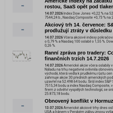
Americké indexy na začátku
rostou, SaaS opět pod tlak
14.07.2026
Index Dow Jones +0,22 % na 52
7544,24 b., Nasdaq Composite +0,73 % na 
Akciový trh 14. července: 
prodlužují ztráty v důsledk
14.07.2026
Včera akciové indexy pokračoval
o 0,79 % a Nasdaq 100 oslabil o 1,55 %. Dow
0,26 %.
Ranní zpráva pro tradery: C
finančních trzích 14.7.2026
14.07.2026
Americké akcie včera oslabily v
Náladu na trhu negativně ovlivnila obnoven
východě, která vedla k prudkému růstu cen 
zahrnuje akcie 30 předních amerických podn
uzavřel na 52.498.64 bodu. Širší index S&P 
7515,34 bodu a index Nasdaq Composite, 
firem z odvětví vyspělých technologií, se sn
25.873,18 bodu.
Obnovený konflikt v Hormuzu
13.07.2026
Americké akciové trhy dnes osl
USA a Íránem v Perském zálivu znovu vytlač