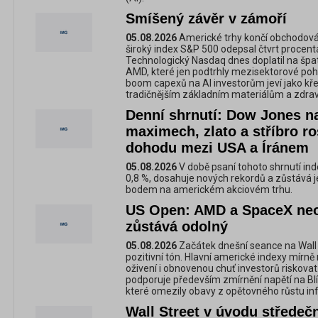
Smíšený závěr v zámoří
05.08.2026
Americké trhy končí obchodová
široký index S&P 500 odepsal čtvrt procent
Technologický Nasdaq dnes doplatil na špa
AMD, které jen podtrhly mezisektorové pohy
boom capexů na AI investorům jeví jako kře
tradičnějším základním materiálům a zdravo
Denní shrnutí: Dow Jones n
maximech, zlato a stříbro r
dohodu mezi USA a Íránem
05.08.2026
V době psaní tohoto shrnutí in
0,8 %, dosahuje nových rekordů a zůstává 
bodem na americkém akciovém trhu.
US Open: AMD a SpaceX neosl
zůstává odolný
05.08.2026
Začátek dnešní seance na Wall S
pozitivní tón. Hlavní americké indexy mírn
oživení i obnovenou chuť investorů riskovat
podporuje především zmírnění napětí na Blí
které omezily obavy z opětovného růstu infl
Wall Street v úvodu střede