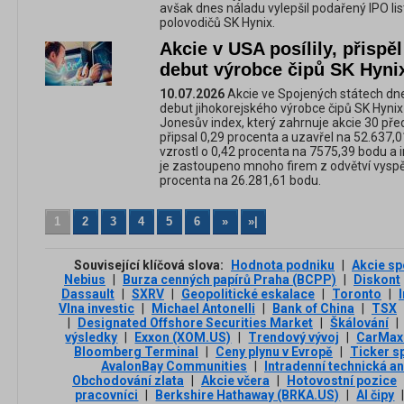
avšak dnes náladu vylepšil podařený IPO li
polovodičů SK Hynix.
Akcie v USA posílily, přisp
debut výrobce čipů SK Hyni
10.07.2026
Akcie ve Spojených státech dnes
debut jihokorejského výrobce čipů SK Hyn
Jonesův index, který zahrnuje akcie 30 pře
připsal 0,29 procenta a uzavřel na 52.637,0
vzrostl o 0,42 procenta na 7575,39 bodu a
je zastoupeno mnoho firem z odvětví vyspělý
procenta na 26.281,61 bodu.
1
2
3
4
5
6
»
»|
Související klíčová slova:
Hodnota podniku
|
Akcie sp
Nebius
|
Burza cenných papírů Praha (BCPP)
|
Diskont
Dassault
|
SXRV
|
Geopolitické eskalace
|
Toronto
|
Vlna investic
|
Michael Antonelli
|
Bank of China
|
TSX
|
Designated Offshore Securities Market
|
Škálování
|
výsledky
|
Exxon (XOM.US)
|
Trendový vývoj
|
CarMax
Bloomberg Terminal
|
Ceny plynu v Evropě
|
Ticker s
AvalonBay Communities
|
Intradenní technická a
Obchodování zlata
|
Akcie včera
|
Hotovostní pozice
pracovníci
|
Berkshire Hathaway (BRKA.US)
|
AI čipy