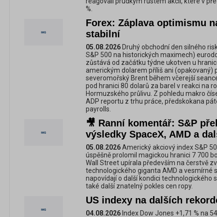
reagovali prudkým růstem akcií, které v pře
%.
Forex: Záplava optimismu na
stabilní
05.08.2026
Druhý obchodní den silného risk
S&P 500 na historických maximech) eurodola
zůstává od začátku týdne ukotven u hranic
americkým dolarem příliš ani (opakovaný) 
severomořský Brent během včerejší seance 
pod hranici 80 dolarů za barel v reakci na r
Hormuzského průlivu. Z pohledu makro číse
ADP reportu z trhu práce, předskokana pát
payrolls.
🎥 Ranní komentář: S&P pře
výsledky SpaceX, AMD a dal
05.08.2026
Americký akciový index S&P 500
úspěšně prolomil magickou hranici 7 700 b
Wall Street upírala především na čerstvě 
technologického giganta AMD a vesmírné s
napovídají o další kondici technologického s
také další znatelný pokles cen ropy.
US indexy na dalších rekor
04.08.2026
Index Dow Jones +1,71 % na 54