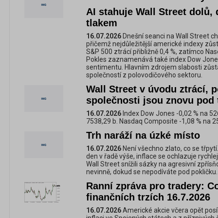
AI stahuje Wall Street dolů,
tlakem
16.07.2026
Dnešní seanci na Wall Street cha
přičemž nejdůležitější americké indexy zůst
S&P 500 ztrácí přibližně 0,4 %, zatímco Nas
Pokles zaznamenává také index Dow Jones
sentimentu. Hlavním zdrojem slabosti zůstá
společností z polovodičového sektoru.
Wall Street v úvodu ztrácí, 
společnosti jsou znovu pod
16.07.2026
Index Dow Jones -0,02 % na 526
7538,29 b. Nasdaq Composite -1,08 % na 2
Trh naráží na úzké místo
16.07.2026
Není všechno zlato, co se třpyt
den v řadě výše, inflace se ochlazuje rychlej
Wall Street snížili sázky na agresivní zpří
nevinně, dokud se nepodíváte pod pokličku.
Ranní zpráva pro tradery: C
finančních trzích 16.7.2026
16.07.2026
Americké akcie včera opět posíli