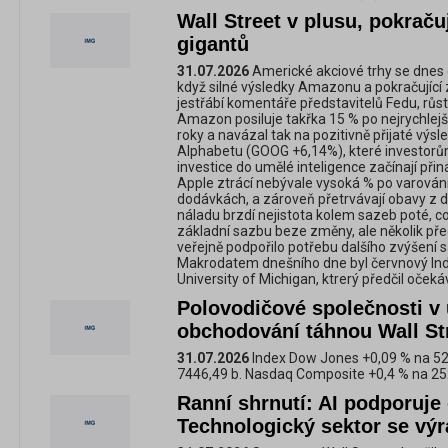
Wall Street v plusu, pokraču
gigantů
31.07.2026
Americké akciové trhy se dnes 
když silné výsledky Amazonu a pokračující 
jestřábí komentáře představitelů Fedu, růs
Amazon posiluje takřka 15 % po nejrychlejší
roky a navázal tak na pozitivně přijaté výs
Alphabetu (GOOG +6,14%), které investorům
investice do umělé inteligence začínají přin
Apple ztrácí nebývale vysoká % po varován
dodávkách, a zároveň přetrvávají obavy z d
náladu brzdí nejistota kolem sazeb poté, c
základní sazbu beze změny, ale několik pře
veřejně podpořilo potřebu dalšího zvýšení s
Makrodatem dnešního dne byl červnový Ind
University of Michigan, ktrerý předčil očeká
Polovodičové společnosti v
obchodování táhnou Wall St
31.07.2026
Index Dow Jones +0,09 % na 52
7446,49 b. Nasdaq Composite +0,4 % na 25
Ranní shrnutí: AI podporuje 
Technologický sektor se výr