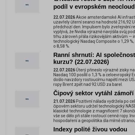
podíl v evropském neocloud
22.07.2026
Akcie amsterdamské AI infrastr
uzavřely úterní seanci na hodnotě 216,92 U
předchozí den. Impulsem bylo zveřejnění r
vyplývá, že Nvidia výrazně navýšila svůj pod
trhu zároveň přála rizikovějším aktivům — i
technologický Nasdaq Composite o 1,29 %, za
o 8,58 %.
Ranní shrnutí: AI společnost
kurzu? (22.07.2026)
22.07.2026
Úterý přineslo výrazné zisky na 
Nasdaq 100 posílil o 1,3 % a celoevropský E
došlo navzdory rostoucímu napětí mezi USA
ropy Brent zpět nad 92 USD za barel.
Čipový sektor vytáhl zámoří
21.07.2026
Pozitivní nálada vydržela po ce
čipovém sektoru udržel technologický NAS
klasické technologie z magnificent 7 skonč
vše se dělo při stále rostoucí cenně ropy. In
hospodaření a geopolitika šla mírně stranou
Indexy polité živou vodou