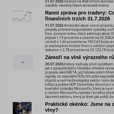
31.07.2026
Seance na Wall Street skončila 
zasáhlo všechny hlavní americké indexy.
Ranní zpráva pro tradery: C
finančních trzích 31.7.2026
31.07.2026
Americké akcie včera výrazně p
přispěly příznivé hospodářské výsledky sof
Dow Jonesův index, který zahrnuje akcie 30
připsal 1,19 procenta a uzavřel na 52.208,0
vzrostl o 1,66 procenta na 7437,63 bodu a
je zastoupeno mnoho firem z odvětví vyspěl
dokonce o 2,78 procenta na 25.122,18 bodu
Zámoří na vlně výrazného r
30.07.2026
Indexy zažívaly před začátkem
jak z geopolitického hlediska ohledně vývo
propadu akcií META, jež hýbala celým trhem
signály ze zasedání FEDu trh příliš nepotěši
stupňů a nyní technologický sektor roste d
inflaci a pokles HDP (teoreticky důvod pro 
kvartální výsledky Microsoftu, který je nyn
s růstem Microsoftu nastala i korekce před
čipovém sektoru, který je dnes jak politý ži
Praktické okénko: Jsme na 
vlny?