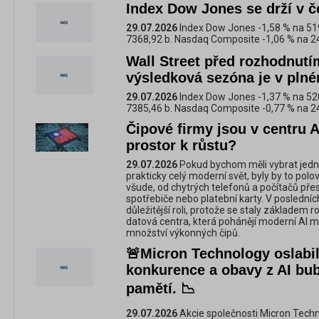
Index Dow Jones se drží v 
29.07.2026
Index Dow Jones -1,58 % na 51
7368,92 b. Nasdaq Composite -1,06 % na 2
Wall Street před rozhodnutí
výsledková sezóna je v pln
29.07.2026
Index Dow Jones -1,37 % na 52
7385,46 b. Nasdaq Composite -0,77 % na 2
Čipové firmy jsou v centru A
prostor k růstu?
29.07.2026
Pokud bychom měli vybrat jednu 
prakticky celý moderní svět, byly by to pol
všude, od chytrých telefonů a počítačů př
spotřebiče nebo platební karty. V posledních
důležitější roli, protože se staly základem 
datová centra, která pohánějí moderní AI m
množství výkonných čipů.
🚨Micron Technology oslabil
konkurence a obavy z AI bub
pamětí. 📉
29.07.2026
Akcie společnosti Micron Techn