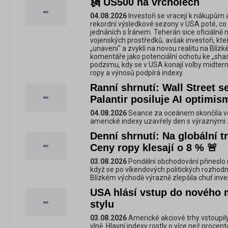
🗽 US500 na vrcholech
04.08.2026
Investoři se vracejí k nákupům 
rekordní výsledkové sezony v USA poté, co
jednáních s Íránem. Teherán sice oficiálně
vojenských prostředků, avšak investoři, kte
„unaveni" a zvyklí na novou realitu na Blí
komentáře jako potenciální ochotu ke „shas
podzimu, kdy se v USA konají volby midter
ropy a výnosů podpírá indexy.
Ranní shrnutí: Wall Street s
Palantir posiluje AI optimis
04.08.2026
Seance za oceánem skončila ve
americké indexy uzavřely den s výraznými z
Denní shrnutí: Na globální t
Ceny ropy klesají o 8 % 🚨
03.08.2026
Pondělní obchodování přineslo n
když se po víkendových politických rozhodnu
Blízkém východě výrazně zlepšila chuť inve
USA hlásí vstup do nového 
stylu
03.08.2026
Americké akciové trhy vstoupil
vlně. Hlavní indexy rostly o více než procen