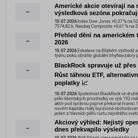
Americké akcie otevírají na 
výsledková sezóna pokraču
15.07.2026
Index Dow Jones +0,37 % na 52
7574,82 b. Nasdaq Composite +0,61 % na 2
Přehled dění na americkém 
2026
15.07.2026
Eskalace na Blízkém východě a 
týdnu zisků obrátily globální trhyNavzdory p
BlackRock spravuje už přes 
Růst táhnou ETF, alternativní
poplatky 📈
15.07.2026
Společnost BlackRock ve druhé
příliv klientských prostředků ve výši 192 mi
aktiv pod správou poprvé překonal hranici 15
novém kapitálu měly burzovně obchodované
jeden z hlavních pilířů růstu největšího svě
Akciový výhled: Nejistý op
dnes překvapilo výsledky
15.07.2026
Wall Street včera navázala na 