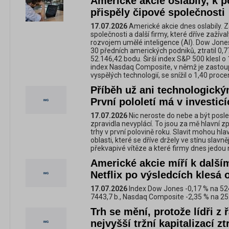
Americké akcie oslabily, k 
přispěly čipové společnosti
17.07.2026
Americké akcie dnes oslabily. Z
společnosti a další firmy, které dříve zažívaly
rozvojem umělé inteligence (AI). Dow Jones
30 předních amerických podniků, ztratil 0,
52.146,42 bodu. Širší index S&P 500 klesl 
index Nasdaq Composite, v němž je zastou
vyspělých technologií, se snížil o 1,40 proc
Příběh už ani technologický
První pololetí má v investic
17.07.2026
Nic neroste do nebe a být posled
zpravidla nevyplácí. To jsou za mě hlavní z
trhy v první polovině roku. Slavit mohou hlavn
oblasti, které se dříve držely ve stínu slavně
překvapivé vítěze a které firmy dnes jedou 
Americké akcie míří k další
Netflix po výsledcích klesá 
17.07.2026
Index Dow Jones -0,17 % na 524
7443,7 b., Nasdaq Composite -2,35 % na 25
Trh se mění, protože lídři z 
nejvyšší tržní kapitalizací z