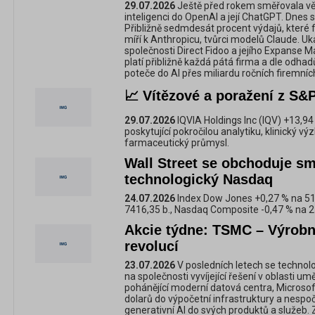
29.07.2026
Ještě před rokem směřovala vě
inteligenci do OpenAI a její ChatGPT. Dnes s
Přibližně sedmdesát procent výdajů, které fir
míří k Anthropicu, tvůrci modelů Claude. Uka
společnosti Direct Fidoo a jejího Expanse
platí přibližně každá pátá firma a dle odha
poteče do AI přes miliardu ročních firemníc
📈 Vítězové a poražení z S&P
29.07.2026
IQVIA Holdings Inc (IQV) +13,9
poskytující pokročilou analytiku, klinický v
farmaceutický průmysl.
Wall Street se obchoduje sm
technologický Nasdaq
24.07.2026
Index Dow Jones +0,27 % na 51
7416,35 b., Nasdaq Composite -0,47 % na 2
Akcie týdne: TSMC – Výrobní
revolucí
23.07.2026
V posledních letech se technolo
na společnosti vyvíjející řešení v oblasti um
pohánějící moderní datová centra, Microsoft
dolarů do výpočetní infrastruktury a nespoč
generativní AI do svých produktů a služe