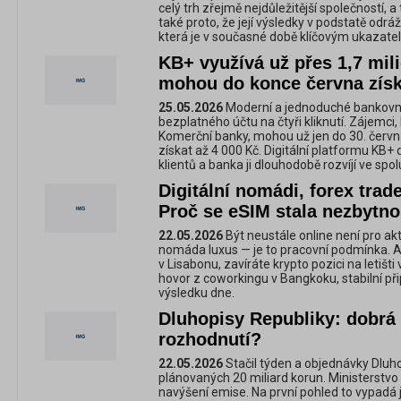
celý trh zřejmě nejdůležitější společností, a 
také proto, že její výsledky v podstatě odráž
která je v současné době klíčovým ukazate
KB+ využívá už přes 1,7 mili
mohou do konce června získ
25.05.2026
Moderní a jednoduché bankovni
bezplatného účtu na čtyři kliknutí. Zájemci, 
Komerční banky, mohou už jen do 30. červn
získat až 4 000 Kč. Digitální platformu KB+ 
klientů a banka ji dlouhodobě rozvíjí ve spolu
Digitální nomádi, forex trade
Proč se eSIM stala nezbytno
22.05.2026
Být neustále online není pro akt
nomáda luxus — je to pracovní podmínka. Ať
v Lisabonu, zavíráte krypto pozici na letišti
hovor z coworkingu v Bangkoku, stabilní při
výsledku dne.
Dluhopisy Republiky: dobrá
rozhodnutí?
22.05.2026
Stačil týden a objednávky Dluh
plánovaných 20 miliard korun. Ministerstvo
navýšení emise. Na první pohled to vypadá ja