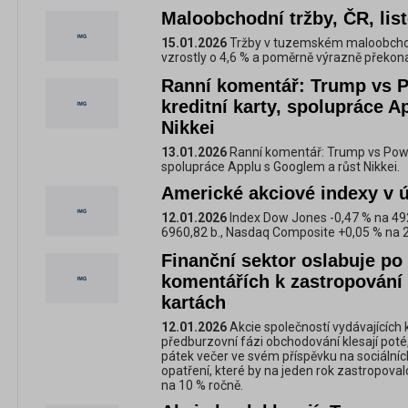
Maloobchodní tržby, ČR, lis
15.01.2026
Tržby v tuzemském maloobchodu
vzrostly o 4,6 % a poměrně výrazně překona
Ranní komentář: Trump vs P
kreditní karty, spolupráce 
Nikkei
13.01.2026
Ranní komentář: Trump vs Powel
spolupráce Applu s Googlem a růst Nikkei.
Americké akciové indexy v 
12.01.2026
Index Dow Jones -0,47 % na 492
6960,82 b., Nasdaq Composite +0,05 % na 
Finanční sektor oslabuje p
komentářích k zastropování 
kartách
12.01.2026
Akcie společností vydávajících k
předburzovní fázi obchodování klesají poté
pátek večer ve svém příspěvku na sociálníc
opatření, které by na jeden rok zastropoval
na 10 % ročně.