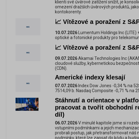
klienti své úvěrové zatížení snížit, je konsol
omezení dražších úvěrových produktů, jako j
kontokorenty.
📈 Vítězové a poražení z S&P
10.07.2026
Lumentum Holdings Inc (LITE) 
optické a fotonické produkty pro telekomuni
📈 Vítězové a poražení z S&P
09.07.2026
Akamai Technologies Inc (AKA
cloudové služby, kybernetickou bezpečnost
(CDN).
Americké indexy klesají
07.07.2026
Index Dow Jones -0,34 % na 52
7514,09 b. Nasdaq Composite -0,71 % na 2
Stáhnutí a orientace v plat
pracovat a tvořit obchodní r
díl)
06.07.2026
V minulé kapitole jsme si roze
vstupními podmínkami a jejich mechanizaci
probrali postup, jak přetransformovat náš 
podmínky, které lze zapsat do kódu a budou 