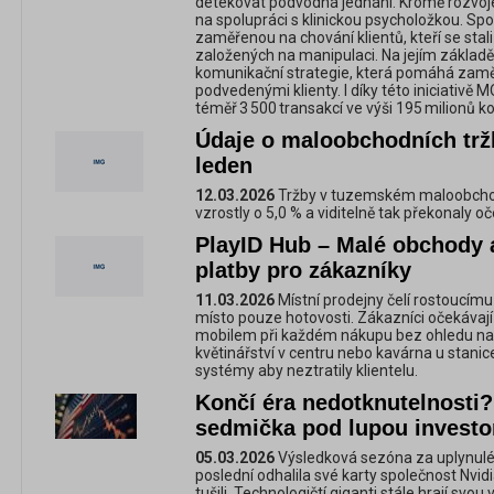
detekovat podvodná jednání. Kromě rozvoj
na spolupráci s klinickou psycholožkou. Spole
zaměřenou na chování klientů, kteří se sta
založených na manipulaci. Na jejím základě
komunikační strategie, která pomáhá zam
podvedenými klienty. I díky této iniciativě
téměř 3 500 transakcí ve výši 195 milionů k
Údaje o maloobchodních trž
leden
12.03.2026
Tržby v tuzemském maloobchod
vzrostly o 5,0 % a viditelně tak překonaly o
PlayID Hub – Malé obchody a
platby pro zákazníky
11.03.2026
Místní prodejny čelí rostoucímu 
místo pouze hotovosti. Zákazníci očekávají
mobilem při každém nákupu bez ohledu na v
květinářství v centru nebo kavárna u stani
systémy aby neztratily klientelu.
Končí éra nedotknutelnosti?
sedmička pod lupou investo
05.03.2026
Výsledková sezóna za uplynulé č
poslední odhalila své karty společnost Nvidi
tušili. Technologičtí giganti stále hrají svou