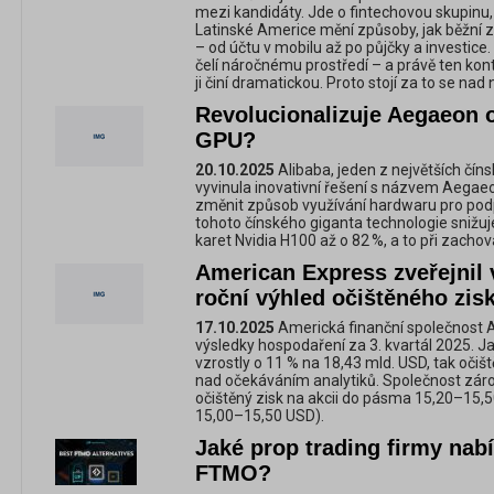
mezi kandidáty. Jde o fintechovou skupinu, 
Latinské Americe mění způsoby, jak běžní zá
– od účtu v mobilu až po půjčky a investice.
čelí náročnému prostředí – a právě ten kontr
ji činí dramatickou. Proto stojí za to se nad
Revolucionalizuje Aegaeon o
GPU?
20.10.2025
Alibaba, jeden z největších číns
vyvinula inovativní řešení s názvem Aega
změnit způsob využívání hardwaru pro podp
tohoto čínského giganta technologie snižuj
karet Nvidia H100 až o 82 %, a to při zacho
American Express zveřejnil 
roční výhled očištěného zisk
17.10.2025
Americká finanční společnost A
výsledky hospodaření za 3. kvartál 2025. J
vzrostly o 11 % na 18,43 mld. USD, tak očišt
nad očekáváním analytiků. Společnost zárov
očištěný zisk na akcii do pásma 15,20–15,5
15,00–15,50 USD).
Jaké prop trading firmy nabí
FTMO?