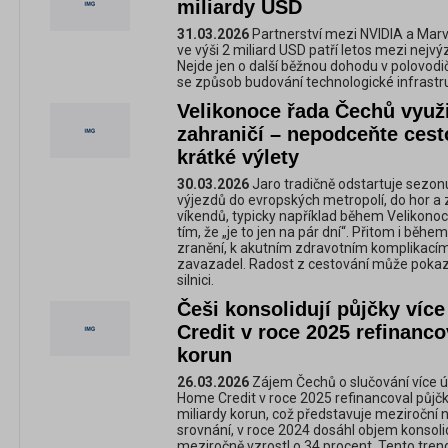
miliardy USD
31.03.2026
Partnerství mezi NVIDIA a Marve
ve výši 2 miliard USD patří letos mezi nejvý
Nejde jen o další běžnou dohodu v polovodi
se způsob budování technologické infrastr
Velikonoce řada Čechů využi
zahraničí – nepodceňte cesto
krátké výlety
30.03.2026
Jaro tradičně odstartuje sezon
výjezdů do evropských metropolí, do hor a 
víkendů, typicky například během Velikonoc, 
tím, že „je to jen na pár dní“. Přitom i běhe
zranění, k akutním zdravotním komplikacím 
zavazadel. Radost z cestování může pokazi
silnici.
Češi konsolidují půjčky víc
Credit v roce 2025 refinanco
korun
26.03.2026
Zájem Čechů o slučování více ú
Home Credit v roce 2025 refinancoval půjč
miliardy korun, což představuje meziroční 
srovnání, v roce 2024 dosáhl objem konsolid
meziročně vzrostl o 34 procent. Tento trend 