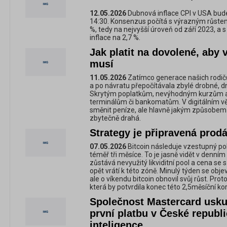
12.05.2026
Dubnová inflace CPI v USA bude
14:30. Konsenzus počítá s výrazným růstem
%, tedy na nejvyšší úroveň od září 2023, a
inflace na 2,7 %.
Jak platit na dovolené, aby v
musí
11.05.2026
Zatímco generace našich rodič
a po návratu přepočítávala zbylé drobné, dn
Skrytým poplatkům, nevýhodným kurzům a 
terminálům či bankomatům. V digitálním věk
směnit peníze, ale hlavně jakým způsobem 
zbytečně drahá.
Strategy je připravená prodá
07.05.2026
Bitcoin následuje vzestupný pohy
téměř tři měsíce. To je jasně vidět v denn
zůstává nevyužitý likviditní pool a cena se
opět vrátí k této zóně. Minulý týden se obj
ale o víkendu bitcoin obnovil svůj růst. Prot
která by potvrdila konec této 2,5měsíční ko
Společnost Mastercard usku
první platbu v České repub
inteligence