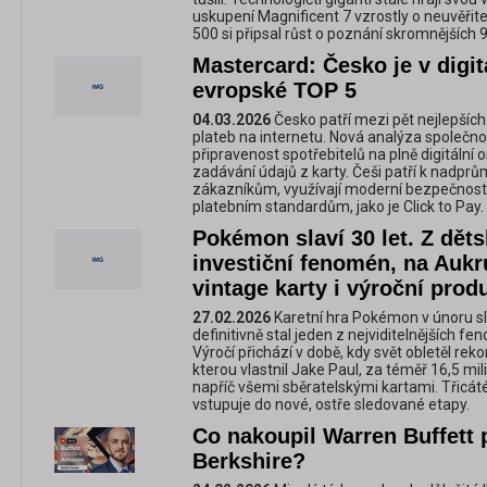
uskupení Magnificent 7 vzrostly o neuvěřit
500 si připsal růst o poznání skromnějších 9
Mastercard: Česko je v digita
evropské TOP 5
04.03.2026
Česko patří mezi pět nejlepších 
plateb na internetu. Nová analýza společn
připravenost spotřebitelů na plně digitální 
zadávání údajů z karty. Češi patří k nadprů
zákazníkům, využívají moderní bezpečnostn
platebním standardům, jako je Click to Pay.
Pokémon slaví 30 let. Z děts
investiční fenomén, na Aukr
vintage karty i výroční prod
27.02.2026
Karetní hra Pokémon v únoru sla
definitivně stal jeden z nejviditelnějších fe
Výročí přichází v době, kdy svět obletěl rek
kterou vlastnil Jake Paul, za téměř 16,5 mil
napříč všemi sběratelskými kartami. Třicáté 
vstupuje do nové, ostře sledované etapy.
Co nakoupil Warren Buffett
Berkshire?