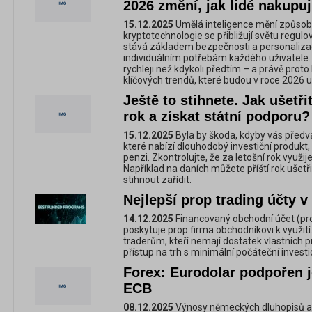
2026 změní, jak lidé nakupuj
15.12.2025
Umělá inteligence mění způsob, 
kryptotechnologie se přibližují světu regulo
stává základem bezpečnosti a personalizac
individuálním potřebám každého uživatele. 
rychleji než kdykoli předtím – a právě prot
klíčových trendů, které budou v roce 2026 u
Ještě to stihnete. Jak ušetři
rok a získat státní podporu?
15.12.2025
Byla by škoda, kdyby vás předvá
které nabízí dlouhodobý investiční produkt
penzi. Zkontrolujte, že za letošní rok využ
Například na daních můžete příští rok ušetřit
stihnout zařídit.
Nejlepší prop trading účty v
14.12.2025
Financovaný obchodní účet (pro
poskytuje prop firma obchodníkovi k využit
traderům, kteří nemají dostatek vlastních p
přístup na trh s minimální počáteční investic
Forex: Eurodolar podpořen 
ECB
08.12.2025
Výnosy německých dluhopisů a 