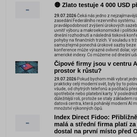
🟡 Zlato testuje 4 000 USD 
29.07.2026
Čeká nás jedno z nejzajímavějš
zasedání Federálního rezervního systému. T
pravděpodobnost zvýšení úrokových sazeb
uvnitř výboru a makroekonomické i politick
dnešní rozhodnutí a následná tisková kon
pohyby na finančních trzích. V souladu s 
samozřejmě ponechá úrokové sazby beze z
konference může výrazně ovlivnit dolar, vý
americké indexy. Co můžeme od dnešní udá
Čipové firmy jsou v centru A
prostor k růstu?
29.07.2026
Pokud bychom měli vybrat jednu 
prakticky celý moderní svět, byly by to pol
všude, od chytrých telefonů a počítačů př
spotřebiče nebo platební karty. V posledních
důležitější roli, protože se staly základem 
datová centra, která pohánějí moderní AI m
množství výkonných čipů.
Index Direct Fidoo: Přibližn
malá a střední firma platí za
dostal na první místo před 