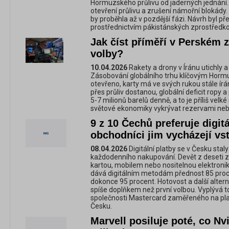
Hormuzského průlivu od jaderných jednání.
otevření průlivu a zrušení námořní blokád
by proběhla až v pozdější fázi. Návrh byl 
prostřednictvím pákistánských zprostředko
Jak číst příměří v Perském 
volby?
10.04.2026
Rakety a drony v Íránu utichly 
Zásobování globálního trhu klíčovým Horm
otevřeno, karty má ve svých rukou stále írá
přes průliv dostanou, globální deficit ropy 
5-7 milionů barelů denně, a to je příliš velké
světové ekonomiky vykrývat rezervami ne
9 z 10 Čechů preferuje digitá
obchodníci jim vycházejí vst
08.04.2026
Digitální platby se v Česku st
každodenního nakupování. Devět z deseti z
kartou, mobilem nebo nositelnou elektron
dává digitálním metodám přednost 85 procent
dokonce 95 procent. Hotovost a další altern
spíše doplňkem než první volbou. Vyplývá 
společnosti Mastercard zaměřeného na plat
Česku.
Marvell posiluje poté, co Nv