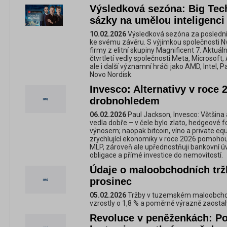
Výsledková sezóna: Big Tec
sázky na umělou inteligenci
10.02.2026
Výsledková sezóna za poslední k
ke svému závěru. S výjimkou společnosti Nvi
firmy z elitní skupiny Magnificent 7. Aktuáln
čtvrtletí vedly společnosti Meta, Microsoft
ale i další významní hráči jako AMD, Intel, 
Novo Nordisk.
Invesco: Alternativy v roce 
drobnohledem
06.02.2026
Paul Jackson, Invesco: Většina a
vedla dobře – v čele bylo zlato, hedgeové 
výnosem; naopak bitcoin, víno a private eq
zrychlující ekonomiky v roce 2026 pomoh
MLP, zároveň ale upřednostňuji bankovní úv
obligace a přímé investice do nemovitostí.
Údaje o maloobchodních trž
prosinec
05.02.2026
Tržby v tuzemském maloobchodu
vzrostly o 1,8 % a poměrně výrazně zaostal
Revoluce v peněženkách: Po