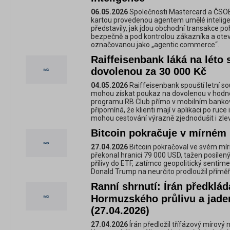
06.05.2026
Společnosti Mastercard a ČSOB 
kartou provedenou agentem umělé intelige
představily, jak jdou obchodní transakce 
bezpečně a pod kontrolou zákazníka a otev
označovanou jako „agentic commerce“.
Raiffeisenbank láká na léto
dovolenou za 30 000 Kč
04.05.2026
Raiffeisenbank spouští letní sou
mohou získat poukaz na dovolenou v hodnotě
programu RB Club přímo v mobilním bankov
připomíná, že klienti mají v aplikaci po ruce 
mohou cestování výrazně zjednodušit i zlev
Bitcoin pokračuje v mírném 
27.04.2026
Bitcoin pokračoval ve svém mír
překonal hranici 79 000 USD, tažen posílen
přílivy do ETF, zatímco geopolitický sentime
Donald Trump na neurčito prodloužil příměř
Ranní shrnutí: Írán předklá
Hormuzského průlivu a jade
(27.04.2026)
27.04.2026
Írán předložil třífázový mírový 