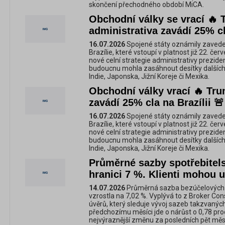
skončení přechodného období MiCA.
Obchodní války se vrací 🔥
administrativa zavádí 25% cl
16.07.2026
Spojené státy oznámily zaveden
Brazílie, které vstoupí v platnost již 22. če
nové celní strategie administrativy prezid
budoucnu mohla zasáhnout desítky dalších 
Indie, Japonska, Jižní Koreje či Mexika.
Obchodní války vrací 🔥 Tr
zavádí 25% cla na Brazílii 🚨
16.07.2026
Spojené státy oznámily zaveden
Brazílie, které vstoupí v platnost již 22. če
nové celní strategie administrativy prezid
budoucnu mohla zasáhnout desítky dalších 
Indie, Japonska, Jižní Koreje či Mexika.
Průměrné sazby spotřebitel
hranici 7 %. Klienti mohou u
14.07.2026
Průměrná sazba bezúčelových s
vzrostla na 7,02 %. Vyplývá to z Broker Con
úvěrů, který sleduje vývoj sazeb takzvaných
předchozímu měsíci jde o nárůst o 0,78 pr
nejvýraznější změnu za posledních pět měs