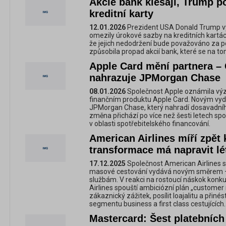
​​​​​​​Akcie bank klesají, Trump
kreditní karty
12.01.2026
Prezident USA Donald Trump vy
omezily úrokové sazby na kreditních kartác
že jejich nedodržení bude považováno za p
způsobila propad akcií bank, které se na t
Apple Card mění partnera 
nahrazuje JPMorgan Chase
08.01.2026
Společnost Apple oznámila v
finančním produktu Apple Card. Novým vyd
JPMorgan Chase, který nahradí dosavadní
změna přichází po více než šesti letech s
v oblasti spotřebitelského financování.
American Airlines míří zpět
transformace má napravit lé
17.12.2025
Společnost American Airlines s
masové cestování vydává novým směrem –
službám. V reakci na rostoucí náskok konkur
Airlines spouští ambiciózní plán „customer 
zákaznický zážitek, posílit loajalitu a přinés
segmentu business a first class cestujících.
Mastercard: Šest platebních 