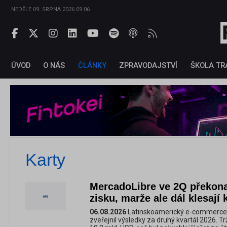
NEDĚLE 09. SRPNA 2026 09:06
ÚVOD
O NÁS
ČLÁNKY
ZPRAVODAJSTVÍ
ŠKOLA TR
Karty
MercadoLibre ve 2Q překona
zisku, marže ale dál klesají 
06.08.2026
Latinskoamerický e-commerce a
zveřejnil výsledky za druhý kvartál 2026. T