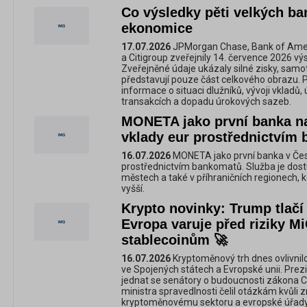
Co výsledky pěti velkých ba
ekonomice
17.07.2026
JPMorgan Chase, Bank of Amer
a Citigroup zveřejnily 14. července 2026 výs
Zveřejněné údaje ukázaly silné zisky, sam
představují pouze část celkového obrazu. Pr
informace o situaci dlužníků, vývoji vkladů,
transakcích a dopadu úrokových sazeb.
MONETA jako první banka n
vklady eur prostřednictvím
16.07.2026
MONETA jako první banka v Čes
prostřednictvím bankomatů. Služba je dost
městech a také v příhraničních regionech, k
vyšší.
Krypto novinky: Trump tlačí
Evropa varuje před riziky Mi
stablecoinům 🚀
16.07.2026
Kryptoměnový trh dnes ovlivnil
ve Spojených státech a Evropské unii. Pre
jednat se senátory o budoucnosti zákona C
ministra spravedlnosti čelil otázkám kvůli
kryptoměnovému sektoru a evropské úřady 