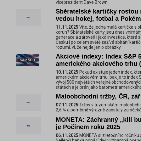
viceprezident Dave Brown.
Sběratelské kartičky rostou
vedou hokej, fotbal a Pokém
11.11.2025
Víte, že jedna malá kartička s 
korun? Sběratelské karty jsou dnes vnímány
generace a zároveň i jako investice, která 
Česku i po celém světě zažívá sbírání kart
rozumí, ví, že nejde jen o obrázky.
Akciové indexy: Index S&P 
amerického akciového trhu (9
10.11.2025
Pokud existuje jeden index, kter
americkém akciovém trhu, pak je to index 
vývoj 500 největších veřejně obchodovanýc
státech a je brán jako barometr amerického
Maloobchodní tržby, ČR, zář
07.11.2025
Tržby v tuzemském maloobchodě
2,6 % a poměrně výrazně zaostaly za očeká
MONETA: Záchranný „kill bu
je Počinem roku 2025
06.11.2025
MONETA si z letošního ročníku 
Nejlepší banka odnáší dvě významná ocenění