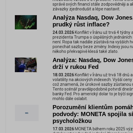
správě svých financí stále zodpovědněji a ak
závazky zjednodušit a lépe nastavit.
Analýza Nasdaq, Dow Jones
prudký růst inflace?
24.03.2026
Konflikt v Íránu už trvá 4 týdn
prezidenta Trumpa o úspěšných jednáních s
není. Ropa tak nadále zůstává na vyšších h
ponechat sazby beze změny. Indexy jsou n
někoho překvapivě klesá také zlato.
Analýza: Nasdaq, Dow Jone
drží v rukou Fed
18.03.2026
Konflikt v Íránu už trvá 18 dnů
volatility na akciových indexech. Vyšší ceny
což znamená, že úrokové sazby zůstanou na
Tento scénář pravděpodobně potvrdí dnešn
banky Fed. Pro americký dolar to je býčí sig
mohlo dále oslabit.
Porozumění klientům pomáh
podvody: MONETA spojila síl
psycholožkou
17.03.2026
MONETA během roku 2025 význa