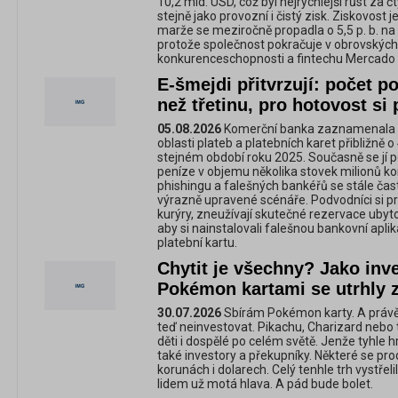
10,2 mld. USD, což byl nejrychlejší růst za č
stejně jako provozní i čistý zisk. Ziskovost 
marže se meziročně propadla o 5,5 p. b. na 6
protože společnost pokračuje v obrovských i
konkurenceschopnosti a fintechu Mercado
E-šmejdi přitvrzují: počet p
než třetinu, pro hotovost si 
05.08.2026
Komerční banka zaznamenala v p
oblasti plateb a platebních karet přibližně 
stejném období roku 2025. Současně se jí p
peníze v objemu několika stovek milionů ko
phishingu a falešných bankéřů se stále čast
výrazně upravené scénáře. Podvodníci si pr
kurýry, zneužívají skutečné rezervace ubyto
aby si nainstalovali falešnou bankovní aplika
platební kartu.
Chytit je všechny? Jako inve
Pokémon kartami se utrhly z
30.07.2026
Sbírám Pokémon karty. A právě 
teď neinvestovat. Pikachu, Charizard nebo 
děti i dospělé po celém světě. Jenže tyhle 
také investory a překupníky. Některé se prodá
korunách i dolarech. Celý tenhle trh vystřel
lidem už motá hlava. A pád bude bolet.