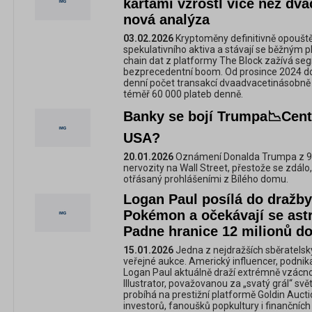
kartami vzrostl více než dva
nová analýza
03.02.2026
Kryptoměny definitivně opouště
spekulativního aktiva a stávají se běžným p
chain dat z platformy The Block zažívá se
bezprecedentní boom. Od prosince 2024 do 
denní počet transakcí dvaadvacetinásobně 
téměř 60 000 plateb denně.
Banky se bojí Trumpa📉Centr
USA?
20.01.2026
Oznámení Donalda Trumpa z 9. l
nervozity na Wall Street, přestože se zdálo, ž
otřásaný prohlášeními z Bílého domu.
Logan Paul posílá do dražby
Pokémon a očekávají se ast
Padne hranice 12 milionů do
15.01.2026
Jedna z nejdražších sběratelsk
veřejné aukce. Americký influencer, podnika
Logan Paul aktuálně draží extrémně vzác
Illustrator, považovanou za „svatý grál“ svě
probíhá na prestižní platformě Goldin Aucti
investorů, fanoušků popkultury i finančních