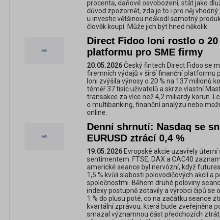
procenta, daňové osvobození, stát jako dluž
důvod zpozornět, zda je to i pro něj vhodný p
u investic většinou neškodí samotný produkt
člověk koupí. Může jich být hned několik.
Direct Fidoo loni rostlo o 2
platformu pro SME firmy
20.05.2026
Český fintech Direct Fidoo se m
firemních výdajů v širší finanční platformu 
loni zvýšila výnosy o 20 % na 137 milionů ko
téměř 37 tisíc uživatelů a skrze vlastní Ma
transakce za více než 4,2 miliardy korun. Le
o multibanking, finanční analýzu nebo možn
online.
Denní shrnutí: Nasdaq se sna
EURUSD ztrácí 0,4 %
19.05.2026
Evropské akcie uzavřely úterní
sentimentem. FTSE, DAX a CAC40 zazname
americké seance byl nervózní, když future
1,5 % kvůli slabosti polovodičových akcií a
společnostmi. Během druhé poloviny seanc
indexy postupně zotavily a výrobci čipů se o
1 % do plusu poté, co na začátku seance ztr
kvartální zprávou, která bude zveřejněna p
smazal významnou část předchozích ztrát, 