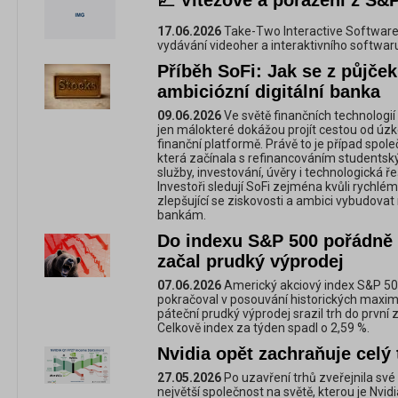
📈 Vítězové a poražení z S&P
17.06.2026
Take-Two Interactive Software
vydávání videoher a interaktivního softwar
Příběh SoFi: Jak se z půjček
ambiciózní digitální banka
09.06.2026
Ve světě finančních technologií 
jen málokteré dokážou projít cestou od úz
finanční platformě. Právě to je případ spole
která začínala s refinancováním studentský
služby, investování, úvěry i technologická řeš
Investoři sledují SoFi zejména kvůli rychlém
zlepšující se ziskovosti a ambici vybudovat
bankám.
Do indexu S&P 500 pořádně 
začal prudký výprodej
07.06.2026
Americký akciový index S&P 50
pokračoval v posouvání historických maxim, 
páteční prudký výprodej srazil trh do první z
Celkově index za týden spadl o 2,59 %.
Nvidia opět zachraňuje celý 
27.05.2026
Po uzavření trhů zveřejnila své 
největší společnost na světě, kterou je Nvidi