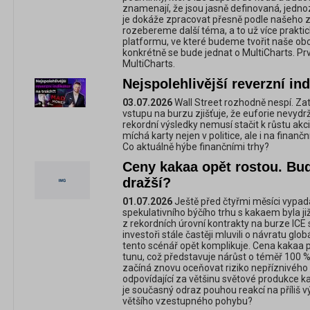
znamenají, že jsou jasně definovaná, jedno
je dokáže zpracovat přesně podle našeho z
rozebereme další téma, a to už více prakti
platformu, ve které budeme tvořit naše obc
konkrétně se bude jednat o MultiCharts. Prvn
MultiCharts.
Nejspolehlivější reverzní ind
03.07.2026
Wall Street rozhodně nespí. Z
vstupu na burzu zjišťuje, že euforie nevydrž
rekordní výsledky nemusí stačit k růstu akc
míchá karty nejen v politice, ale i na finanč
Co aktuálně hýbe finančními trhy?
Ceny kakaa opět rostou. Bud
dražší?
01.07.2026
Ještě před čtyřmi měsíci vypada
spekulativního býčího trhu s kakaem byla j
z rekordních úrovní kontrakty na burze ICE
investoři stále častěji mluvili o návratu glo
tento scénář opět komplikuje. Cena kakaa p
tunu, což představuje nárůst o téměř 100 
začíná znovu oceňovat riziko nepříznivého p
odpovídající za většinu světové produkce k
je současný odraz pouhou reakcí na příliš
většího vzestupného pohybu?