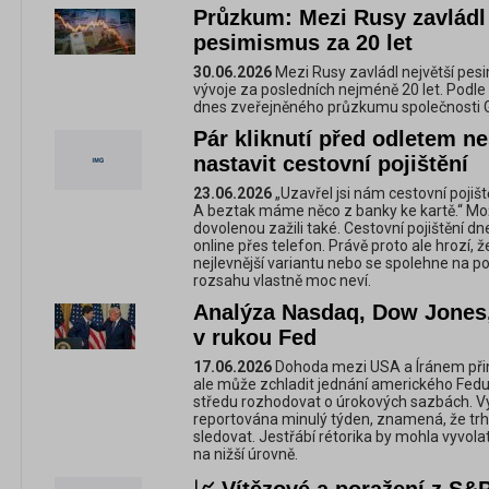
Průzkum: Mezi Rusy zavládl
pesimismus za 20 let
30.06.2026
Mezi Rusy zavládl největší pe
vývoje za posledních nejméně 20 let. Podle
dnes zveřejněného průzkumu společnosti G
Pár kliknutí před odletem ne
nastavit cestovní pojištění
23.06.2026
„Uzavřel jsi nám cestovní pojiště
A beztak máme něco z banky ke kartě.“ Mo
dovolenou zažili také. Cestovní pojištění d
online přes telefon. Právě proto ale hrozí, 
nejlevnější variantu nebo se spolehne na po
rozsahu vlastně moc neví.
Analýza Nasdaq, Dow Jones
v rukou Fed
17.06.2026
Dohoda mezi USA a Íránem přin
ale může zchladit jednání amerického Fedu
středu rozhodovat o úrokových sazbách. Vyš
reportována minulý týden, znamená, že trh
sledovat. Jestřábí rétorika by mohla vyvolat 
na nižší úrovně.