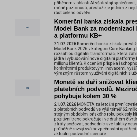
příběhem v oblasti AI však stojí společnost
méně pozornosti, přestože je jedním z nejd
růst celého odvětví.
Komerční banka získala pres
Model Bank za modernizaci
a platformu KB+
21.07.2026
Komerční banka získala prestiž
Model Bank 2026 v kategorii Core Banking I
rozsáhlou digitální transformaci, která z
jádra i vybudování nové digitální platformy 
milionu klientů. K ocenění přispěla i schop
konkrétními produktovými inovacemi, vyšší 
výrazným růstem využívání digitálních služ
Monetě se daří snižovat klie
platebních podvodů. Meziroč
pohybuje kolem 30 %
21.07.2026
MONETA za letošní první čtvrtle
z platebních podvodů ve výši téměř 62 mili
stejným obdobím loňského roku poklesly kli
pozitivní trend pokračuje i ve druhém čtvrtle
ztráty snižovat, podvodníci své taktiky neu
průběžně rozvíjí svá bezpečnostní opatřen
aktuální podvodné scénáře.