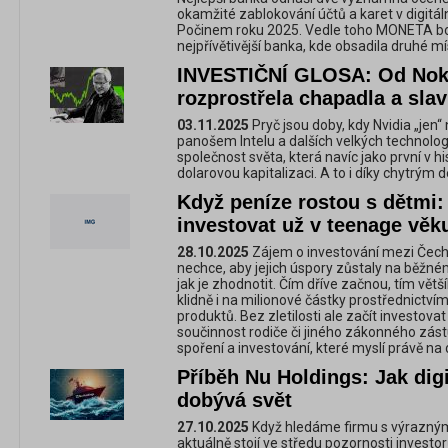
okamžité zablokování účtů a karet v digitál
Počinem roku 2025. Vedle toho MONETA bodo
nejpřívětivější banka, kde obsadila druhé mí
INVESTIČNÍ GLOSA: Od Nokie
rozprostřela chapadla a slav
03.11.2025
Pryč jsou doby, kdy Nvidia „jen“
panošem Intelu a dalších velkých technologi
společnost světa, která navíc jako první v h
dolarovou kapitalizaci. A to i díky chytrý
Když peníze rostou s dětmi
investovat už v teenage věk
28.10.2025
Zájem o investování mezi Čech
nechce, aby jejich úspory zůstaly na běžném 
jak je zhodnotit. Čím dříve začnou, tím vět
klidně i na milionové částky prostřednict
produktů. Bez zletilosti ale začít investov
součinnost rodiče či jiného zákonného zás
spoření a investování, které myslí právě na d
Příběh Nu Holdings: Jak digi
dobývá svět
27.10.2025
Když hledáme firmu s výrazným
aktuálně stojí ve středu pozornosti investo