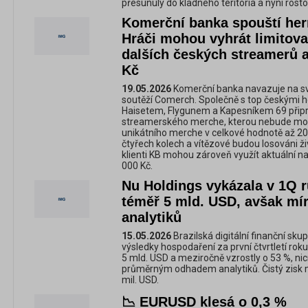
přesunuly do kladného teritoria a nyní rost
Komerční banka spouští her
Hráči mohou vyhrát limitov
dalších českých streamerů a
Kč
19.05.2026
Komerční banka navazuje na sv
soutěží Comerch. Společně s top českými 
Haisetem, Flygunem a Kapesníkem 69 připra
streamerského merche, kterou nebude mož
unikátního merche v celkové hodnotě až 20
čtyřech kolech a vítězové budou losováni ž
klienti KB mohou zároveň využít aktuální n
000 Kč.
Nu Holdings vykázala v 1Q 
téměř 5 mld. USD, avšak mí
analytiků
15.05.2026
Brazilská digitální finanční sku
výsledky hospodaření za první čtvrtletí rok
5 mld. USD a meziročně vzrostly o 53 %, n
průměrným odhadem analytiků. Čistý zisk m
mil. USD.
📉 EURUSD klesá o 0,3 %