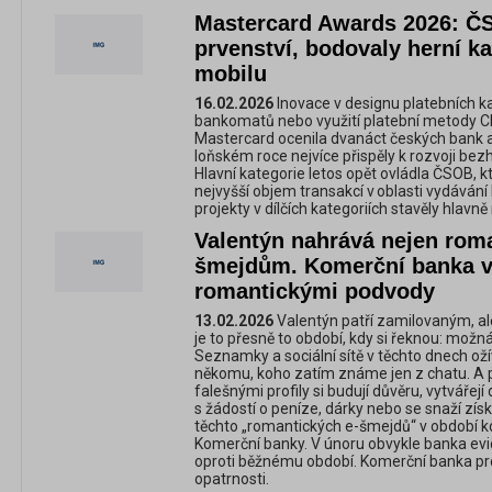
Mastercard Awards 2026: Č
prvenství, bodovaly herní kar
mobilu
16.02.2026
Inovace v designu platebních ka
bankomatů nebo využití platební metody Cl
Mastercard ocenila dvanáct českých bank a p
loňském roce nejvíce přispěly k rozvoji bez
Hlavní kategorie letos opět ovládla ČSOB, k
nejvyšší objem transakcí v oblasti vydávání
projekty v dílčích kategoriích stavěly hlavně
Valentýn nahrává nejen roman
šmejdům. Komerční banka v
romantickými podvody
13.02.2026
Valentýn patří zamilovaným, ale 
je to přesně to období, kdy si řeknou: možn
Seznamky a sociální sítě v těchto dnech ožív
někomu, koho zatím známe jen z chatu. A pr
falešnými profily si budují důvěru, vytvářej
s žádostí o peníze, dárky nebo se snaží získ
těchto „romantických e-šmejdů“ v období ko
Komerční banky. V únoru obvykle banka evi
oproti běžnému období. Komerční banka pro
opatrnosti.