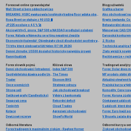
Forexové online zpravodajství
Blogy uživatelů
Wall Street si bere oddechový čas
Grafika a barvy
BREAKING: HSBC evakuovala londýnsky trading floor vďaka obavám z koronavírusu
Ako obchodovať na
Ropa Brent se stahuje z 90 USD 🛢️
JP225 posiluje o 4,5 % 🚀
Behaviorální ekono
Akciové trhy 5. února: S&P 500 a NASDAQ prodlužují oslabení
Měnový pár CAD/CHF
Forex: Nálada v Německu se v říjnu nepatrně zlepšila
Evropská konkurenc
Ekonomický kalendář: Objednávky zboží dlouhodobé spotřeby v USA a maloobchodní tržby v Kanadě
2. Riziko
Tři trhy, které sledovat příští týden (07.08.2026)
Denné zhrnutie: US500 dosiahol historicky najvyššiu úroveň
Ranný budíček
Rychlé peníze = rych
Forex slovník pojmů
Klíčová slova
Tradingové analýzy 
Denní obchodování (intradenní obchodování)
Index S&P 500
Forex: Dolar dnes m
Spotřebitelská důvěra podle University of Michigan
The Times
MF prodalo státní dl
Trader
Ekonom BHS
Aktuálně otevřené f
Opce v penězích
Strategie odrazu
Strong sell
Jak obchodovat breakout
Svíčkové grafy (Candlesticks)
Výběry z bankomatů
Swapová cena
Rekordní deficit
Očekávané události 
Tenký trh
Cloud Trades
5 událostí, které dn
Kotace
Agresivní obchodování
Devizové rezervy
ShowFx World
V Bruselu začala dr
Odborná literatura
Odborné kurzy a se
Forex tradingem k maximálním ziskům - Raghee Horner