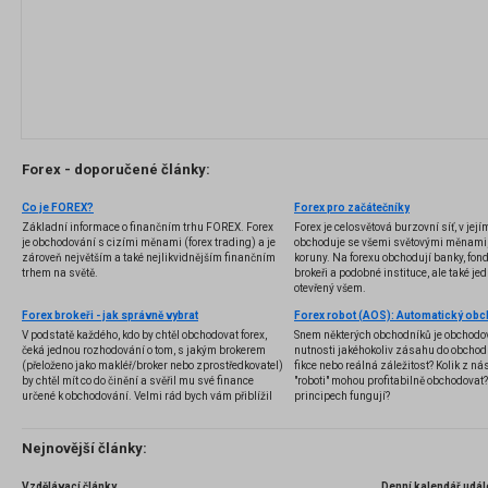
Forex - doporučené články:
Co je FOREX?
Forex pro začátečníky
Základní informace o finančním trhu FOREX. Forex
Forex je celosvětová burzovní síť, v jej
je obchodování s cizími měnami (forex trading) a je
obchoduje se všemi světovými měnami,
zároveň největším a také nejlikvidnějším finančním
koruny. Na forexu obchodují banky, fondy
trhem na světě.
brokeři a podobné instituce, ale také jedn
otevřený všem.
Forex brokeři - jak správně vybrat
V podstatě každého, kdo by chtěl obchodovat forex,
Snem některých obchodníků je obchodo
čeká jednou rozhodování o tom, s jakým brokerem
nutnosti jakéhokoliv zásahu do obchod
(přeloženo jako makléř/broker nebo zprostředkovatel)
fikce nebo reálná záležitost? Kolik z nás
by chtěl mít co do činění a svěřil mu své finance
"roboti" mohou profitabilně obchodovat
určené k obchodování. Velmi rád bych vám přiblížil
principech fungují?
problematiku výběru brokera, rozdíl mezi
jednotlivými typy brokerů a v neposlední řadě uvedu
několik příkladů nejznámějších z nich.
Nejnovější články:
Vzdělávací články
Denní kalendář udál