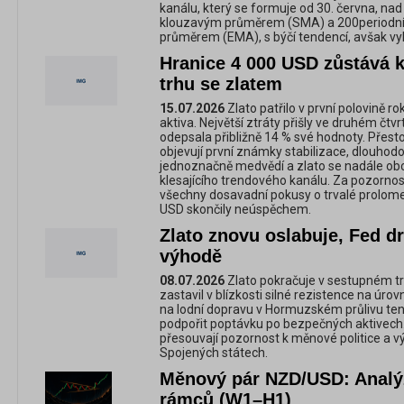
kanálu, který se formuje od 30. června, n
klouzavým průměrem (SMA) a 200periodní
průměrem (EMA), s býčí tendencí, avšak v
Hranice 4 000 USD zůstává 
trhu se zlatem
15.07.2026
Zlato patřilo v první polovině 
aktiva. Největší ztráty přišly ve druhém čtv
odepsala přibližně 14 % své hodnoty. Přest
objevují první známky stabilizace, dlouhod
jednoznačně medvědí a zlato se nadále obc
klesajícího trendového kanálu. Za pozornost
všechny dosavadní pokusy o trvalé prolome
USD skončily neúspěchem.
Zlato znovu oslabuje, Fed d
výhodě
08.07.2026
Zlato pokračuje v sestupném tr
zastavil v blízkosti silné rezistence na úr
na lodní dopravu v Hormuzském průlivu ten
podpořit poptávku po bezpečných aktivech. 
přesouvají pozornost k měnové politice a v
Spojených státech.
Měnový pár NZD/USD: Analý
rámců (W1–H1)