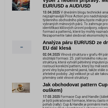
Výběr z nedělní přípravy: 
EUR/USD a AUD/USD
13.04.2025
V dnešním blogu technické ana
nejzajímavější Price Action pro nadcházejíc
týdenního obchodního plánu byste měli pro
vybraných měnových párů. To zahrnuje pr
identifikaci klíčových úrovní podpory, odpo
formací a patternů, které by mohly naznačova
Nezapomeňte také sledovat ekonomický ka
Analýza páru EUR/USD ze dne
EU dál klesá
02.04.2025
Vlnová struktura v grafu 4H p
složitější formaci. 25. září loňského roku s
struktura, která vytváří pětivlnný impulsní 
rostoucí korekční pattern, který by měl sest
první vlny byla poměrně jasná, takže stále
zřetelné podoby. Její velikost je už ale tako
přeměny celé vlnové struktury.
Jak obchodovat pattern Cup
ouškem)
17.03.2025
Formace Cup and Handle (šálek
je býčí pokračovací formace, kterou často 
pohyb (rally). Cup & Handle je primární met