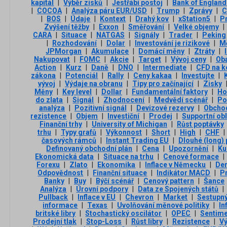
kapitál
|
Výběr zisků
|
Jestřábí postoj
|
Bank of England
|
COCOA
|
Analýza páru EUR/USD
|
Trump
|
Zprávy
|
C
|
BOS
|
Údaje
|
Kontext
|
Drahý kov
|
xStation5
|
P
Zvýšení těžby
|
Exxon
|
Směřování
|
Velké objemy
|
CARA
|
Situace
|
NATGAS
|
Signály
|
Trader
|
Peking
|
Rozhodování
|
Dolar
|
Investování je rizikové
|
M
JPMorgan
|
Akumulace
|
Domácí měny
|
Ztráty
|
Nakupovat
|
FOMC
|
Akcie
|
Target
|
Vývoj ceny
|
Oba
Action
|
Kurz
|
Daně
|
DNO
|
Intermediate
|
CFD na k
zákona
|
Potenciál
|
Rally
|
Ceny kakaa
|
Investujte
|
vývoj
|
Výdaje na obranu
|
Tipy pro začínající
|
Zisky
Měny
|
Key level
|
Dollar
|
Fundamentální faktory
|
Ho
do zlata
|
Signál
|
Zhodnocení
|
Medvědí scénář
|
Po
analýza
|
Pozitivní signál
|
Devizové rezervy
|
Obchod
rezistence
|
Objem
|
Investiční
|
Prodej
|
Supportní obl
Finanční trhy
|
University of Michigan
|
Růst poptávky
trhu
|
Typy grafů
|
Výkonnost
|
Short
|
High
|
CHF
|
časových rámců
|
Instant Trading EU
|
Dlouhé (long)
Definovaný obchodní plán
|
Cena
|
Upozornění
|
Ku
Ekonomická data
|
Situace na trhu
|
Cenové formace
|
Forexu
|
Zlato
|
Ekonomika
|
Inflace v Německu
|
Den
Odpovědnost
|
Finanční situace
|
Indikátor MACD
|
P
Banky
|
Buy
|
Býčí scénář
|
Cenový pattern
|
Šance
Analýza
|
Úrovní podpory
|
Data ze Spojených států
|
Pullback
|
Inflace v EU
|
Chevron
|
Market
|
Sestupný
informace
|
Texas
|
Uvolňování měnové politiky
|
In
britské libry
|
Stochastický oscilátor
|
OPEC
|
Sentim
Prodejní tlak
|
Stop-Loss
|
Růst libry
|
Rezistence
|
V