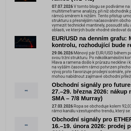
07.07.2026
V tomto blogu se podíváme n
multitimeframe analýzy, při níž obchodník
rámců směrem k nižším. Tento přístup umož
strukturu s přesnějším načasováním obchod
vymezit technické mantinely, posoudit sílu 
oblasti, ve kterých bude vhodné sledovat dal
EUR/USD na denním grafu: M
kontrolu, rozhodující bude 
29.06.2026
Měnový pár EUR/USD během pos
svou tržní strukturu. Po několikaměsíční ko
Hlava a ramena došlo k průrazu neckline i k
na vyšším časovém rámci potvrzen přechod 
vývoj proto favorizuje prodejní scénáře, p
mohou nabídnout zajímavé obchodní příleži
Obchodní signály pro future
27.–29. března 2026: nákup 
SMA – 7/8 Murray)
27.03.2026
Ropa se obchoduje kolem 92,0
rámci kanálu vzestupného trendu, který se
Obchodní signály pro ETH
16.–19. února 2026: prodej 