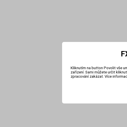
F
Kliknutím na button Povolit vše u
zařízení. Sami můžete určit klikn
zpracování zakázat. Více informa