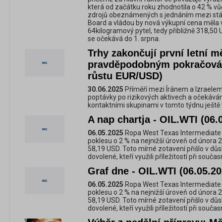
která od začátku roku zhodnotila o 42 % v
zdrojů obeznámených s jednáním mezi st
Board a vládou by nová výkupní cena měla v
64kilogramový pytel, tedy přibližně 318,50 
se očekává do 1. srpna.
Trhy zakončují první letní m
pravděpodobným pokračová
růstu EUR/USD)
30.06.2025
Příměří mezi Íránem a Izraelem
poptávky po rizikových aktivech a očekáván
kontaktními skupinami v tomto týdnu ještě v
A nap chartja - OIL.WTI (06.
06.05.2025
Ropa West Texas Intermediate 
poklesu o 2 % na nejnižší úroveň od února 2
58,19 USD. Toto mírné zotavení přišlo v dů
dovolené, kteří využili příležitostí při souč
Graf dne - OIL.WTI (06.05.20
06.05.2025
Ropa West Texas Intermediate 
poklesu o 2 % na nejnižší úroveň od února 2
58,19 USD. Toto mírné zotavení přišlo v dů
dovolené, kteří využili příležitostí při souč