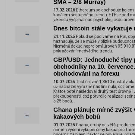
SMA – 2/8 Murray)
17.02.2026
Ethereum se obchoduje kolem 
kanálem sestupného trendu. ETH je pod me
víkendu vyšplhal nad psychologickou úrove
Dnes bitcoin stále vykazuje
21.11.2025
Pokud se podíváme na RSI, objev
naznačuje, že se může v blízké budoucnost
Nicméně dokud neprolomí úroveň 95 910,87 
pokračování medvědího trendu.
GBP/USD: Jednoduché tipy p
obchodníky na 10. července.
obchodování na forexu
10.07.2025
Test úrovně 1,3610 nastal v ok
už nacházel výrazně nad linií nula, což omez
Krátce poté následoval druhý test úrovně 
překoupenosti, což potvrdilo realizaci scéná
o 25 bodů.
Ghana plánuje mírně zvýšit
kakaových bobů
01.07.2025
Ghana, druhý největší producent
mírné zvýšení výkupní ceny kakaa pro farm
přičemž za hlavní faktor se považuje výraz