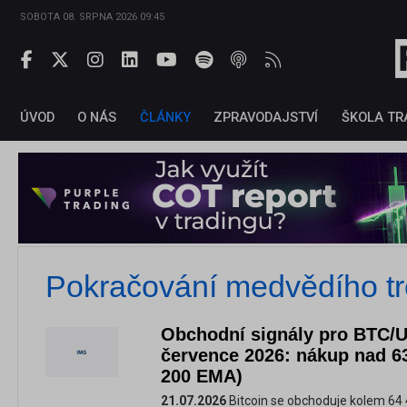
SOBOTA 08. SRPNA 2026 09:45
ÚVOD
O NÁS
ČLÁNKY
ZPRAVODAJSTVÍ
ŠKOLA TR
Pokračování medvědího t
Obchodní signály pro BTC/U
července 2026: nákup nad 6
200 EMA)
21.07.2026
Bitcoin se obchoduje kolem 64