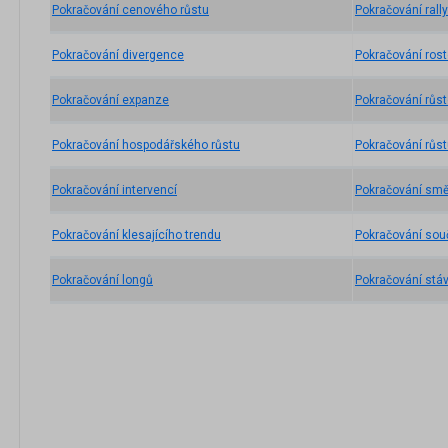
Pokračování cenového růstu
Pokračování rally
Pokračování divergence
Pokračování ros
Pokračování expanze
Pokračování růs
Pokračování hospodářského růstu
Pokračování růs
Pokračování intervencí
Pokračování smě
Pokračování klesajícího trendu
Pokračování sou
Pokračování longů
Pokračování stáv