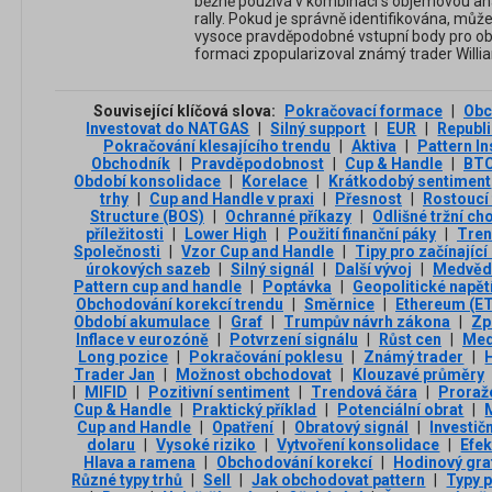
běžně používá v kombinaci s objemovou a
rally. Pokud je správně identifikována, m
vysoce pravděpodobné vstupní body pro ob
formaci zpopularizoval známý trader Willia
Související klíčová slova:
Pokračovací formace
|
Obc
Investovat do NATGAS
|
Silný support
|
EUR
|
Republ
Pokračování klesajícího trendu
|
Aktiva
|
Pattern In
Obchodník
|
Pravděpodobnost
|
Cup & Handle
|
BT
Období konsolidace
|
Korelace
|
Krátkodobý sentiment
trhy
|
Cup and Handle v praxi
|
Přesnost
|
Rostoucí
Structure (BOS)
|
Ochranné příkazy
|
Odlišné tržní ch
příležitosti
|
Lower High
|
Použití finanční páky
|
Tren
Společnosti
|
Vzor Cup and Handle
|
Tipy pro začínajíc
úrokových sazeb
|
Silný signál
|
Další vývoj
|
Medvědí
Pattern cup and handle
|
Poptávka
|
Geopolitické napět
Obchodování korekcí trendu
|
Směrnice
|
Ethereum (E
Období akumulace
|
Graf
|
Trumpův návrh zákona
|
Zp
Inflace v eurozóně
|
Potvrzení signálu
|
Růst cen
|
Med
Long pozice
|
Pokračování poklesu
|
Známý trader
|
Trader Jan
|
Možnost obchodovat
|
Klouzavé průměry
|
MIFID
|
Pozitivní sentiment
|
Trendová čára
|
Proraž
Cup & Handle
|
Praktický příklad
|
Potenciální obrat
|
Cup and Handle
|
Opatření
|
Obratový signál
|
Investič
dolaru
|
Vysoké riziko
|
Vytvoření konsolidace
|
Efek
Hlava a ramena
|
Obchodování korekcí
|
Hodinový gra
Různé typy trhů
|
Sell
|
Jak obchodovat pattern
|
Typy 