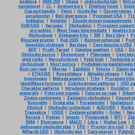
podpora
|
SMA 200
|
Ghana
|
Jednoduché tipy
|
Býčí 
společnost
|
CL
|
Směnný kurz
|
Efektivní řízení
|
Snižo
Cup and handle
|
Vývoj
|
Inside Bar
|
Časový rámec
poradenství
|
Býčí divergence
|
Prezident USA
|
Trž
Indikátor
|
Volatilní
|
Zásady money managementu
EUR/USD
|
Varování
|
Obchodníci
|
Proražený support
pro pokles
|
West Texas Intermediate
|
Analýzy tr
Obchodovat
|
Očekávání trhu
|
3М
|
Kurz libry
|
P
Klouzavý průměr
|
Rok 2025
|
Růstový potenciál
|
Podn
Investiční strategie
|
Barclays
|
Ceny benzínu v USA
ADP
|
Profit-Target
|
Odvetná opatření
|
USA
|
Do
Obchodní pozice
|
Ekonomové
|
Plánování
|
Ceny ben
před riziky
|
Nerozhodnost
|
Vyšší high
|
Technická s
obchodovat
|
Short pozice
|
Podnikání na kapitálovém 
Růst cen ropy
|
Murray
|
Zajištění
|
Výnosy
|
Zájem in
|
ETH/USD
|
Konsolidace
|
Aktuální situace
|
Fed
Investování
|
Metoda analýzy
|
Trhy
|
Proražení trhu
Identifikace formace
|
Zobchodování patternu
|
USD za
Charakter patternu
|
Intradenní strategie
|
Oscilátor
|
materiály
|
Potvrzení signálů
|
Futures na ropu
|
Odpor
Změny sentimentu
|
Začínající obchodníci
|
Cenový v
Komodity
|
Druhá vlna
|
Poradenství
|
Společnost
Obchod
|
Obchodní rozhodnutí
|
AUD/USD
|
Riziko
Transakce
|
USDX
|
Zvýšené volatility
|
Order
|
Nás
Recese
|
Pokles
|
Impuls
|
Předpovědi
|
WTI
|
Záp
SMA
|
Divergence
|
MACD
|
Libra
|
Higher Low
|
C
definovaný obchodní plán
|
CFD
|
Prostor pro růst
|
25
Miliardy USD
|
Obchodní den
|
Ceny energií
|
Pobřeží