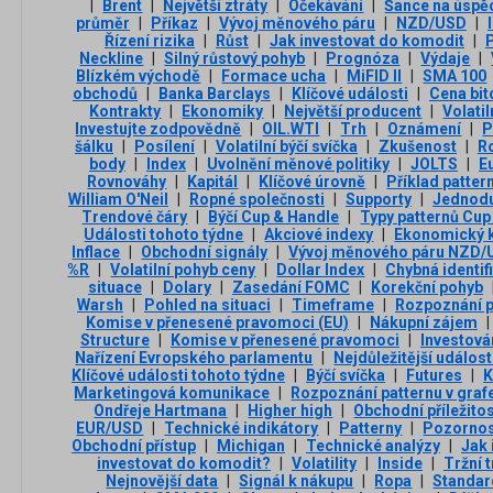
|
Brent
|
Největší ztráty
|
Očekávání
|
Šance na úspě
průměr
|
Příkaz
|
Vývoj měnového páru
|
NZD/USD
|
Řízení rizika
|
Růst
|
Jak investovat do komodit
|
P
Neckline
|
Silný růstový pohyb
|
Prognóza
|
Výdaje
|
Blízkém východě
|
Formace ucha
|
MiFID II
|
SMA 100
obchodů
|
Banka Barclays
|
Klíčové události
|
Cena bit
Kontrakty
|
Ekonomiky
|
Největší producent
|
Volati
Investujte zodpovědně
|
OIL.WTI
|
Trh
|
Oznámení
|
P
šálku
|
Posílení
|
Volatilní býčí svíčka
|
Zkušenost
|
R
body
|
Index
|
Uvolnění měnové politiky
|
JOLTS
|
E
Rovnováhy
|
Kapitál
|
Klíčové úrovně
|
Příklad patte
William O'Neil
|
Ropné společnosti
|
Supporty
|
Jednodu
Trendové čáry
|
Býčí Cup & Handle
|
Typy patternů Cup
Události tohoto týdne
|
Akciové indexy
|
Ekonomický 
Inflace
|
Obchodní signály
|
Vývoj měnového páru NZD
%R
|
Volatilní pohyb ceny
|
Dollar Index
|
Chybná identi
situace
|
Dolary
|
Zasedání FOMC
|
Korekční pohyb
Warsh
|
Pohled na situaci
|
Timeframe
|
Rozpoznání p
Komise v přenesené pravomoci (EU)
|
Nákupní zájem
|
Structure
|
Komise v přenesené pravomoci
|
Investová
Nařízení Evropského parlamentu
|
Nejdůležitější událost
Klíčové události tohoto týdne
|
Býčí svíčka
|
Futures
|
K
Marketingová komunikace
|
Rozpoznání patternu v graf
Ondřeje Hartmana
|
Higher high
|
Obchodní příležitos
EUR/USD
|
Technické indikátory
|
Patterny
|
Pozorno
Obchodní přístup
|
Michigan
|
Technické analýzy
|
Jak
investovat do komodit?
|
Volatility
|
Inside
|
Tržní 
Nejnovější data
|
Signál k nákupu
|
Ropa
|
Standar