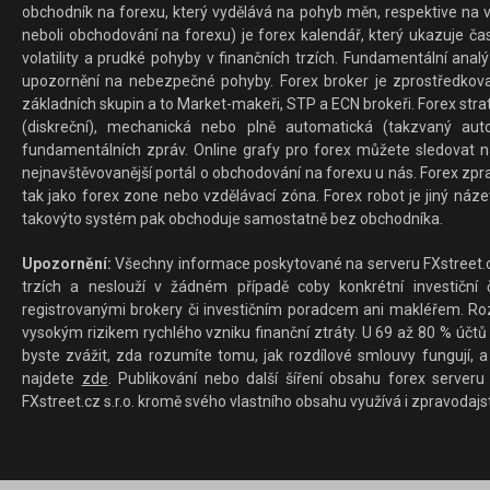
obchodník na forexu, který vydělává na pohyb měn, respektive na v
neboli obchodování na forexu) je forex kalendář, který ukazuje č
volatility a prudké pohyby v finančních trzích. Fundamentální ana
upozornění na nebezpečné pohyby. Forex broker je zprostředkov
základních skupin a to Market-makeři, STP a ECN brokeři. Forex stra
(diskreční), mechanická nebo plně automatická (takzvaný aut
fundamentálních zpráv. Online grafy pro forex můžete sledovat na 
nejnavštěvovanější portál o obchodování na forexu u nás. Forex zprav
tak jako forex zone nebo vzdělávací zóna. Forex robot je jiný náz
takovýto systém pak obchoduje samostatně bez obchodníka.
Upozornění:
Všechny informace poskytované na serveru FXstreet.cz
trzích a neslouží v žádném případě coby konkrétní investiční č
registrovanými brokery či investičním poradcem ani makléřem. Rozd
vysokým rizikem rychlého vzniku finanční ztráty. U 69 až 80 % účtů 
byste zvážit, zda rozumíte tomu, jak rozdílové smlouvy fungují, a
najdete
zde
. Publikování nebo další šíření obsahu forex serveru
FXstreet.cz s.r.o. kromě svého vlastního obsahu využívá i zpravodajs