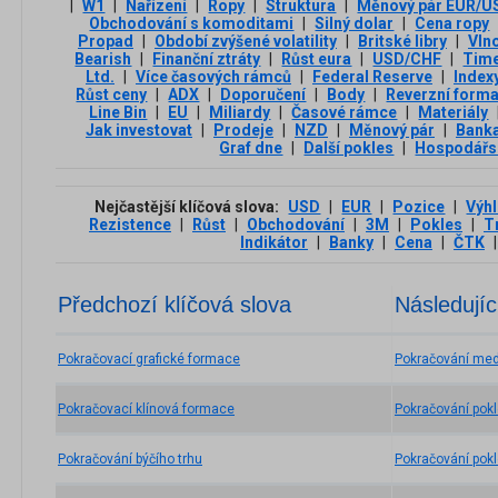
|
W1
|
Nařízení
|
Ropy
|
Struktura
|
Měnový pár EUR/U
Obchodování s komoditami
|
Silný dolar
|
Cena ropy
Propad
|
Období zvýšené volatility
|
Britské libry
|
Vln
Bearish
|
Finanční ztráty
|
Růst eura
|
USD/CHF
|
Tim
Ltd.
|
Více časových rámců
|
Federal Reserve
|
Index
Růst ceny
|
ADX
|
Doporučení
|
Body
|
Reverzní form
Line Bin
|
EU
|
Miliardy
|
Časové rámce
|
Materiály
Jak investovat
|
Prodeje
|
NZD
|
Měnový pár
|
Bank
Graf dne
|
Další pokles
|
Hospodářs
Nejčastější klíčová slova:
USD
|
EUR
|
Pozice
|
Výh
Rezistence
|
Růst
|
Obchodování
|
3М
|
Pokles
|
T
Indikátor
|
Banky
|
Cena
|
ČTK
|
Předchozí klíčová slova
Následujíc
Pokračovací grafické formace
Pokračování med
Pokračovací klínová formace
Pokračování pok
Pokračování býčího trhu
Pokračování pokl