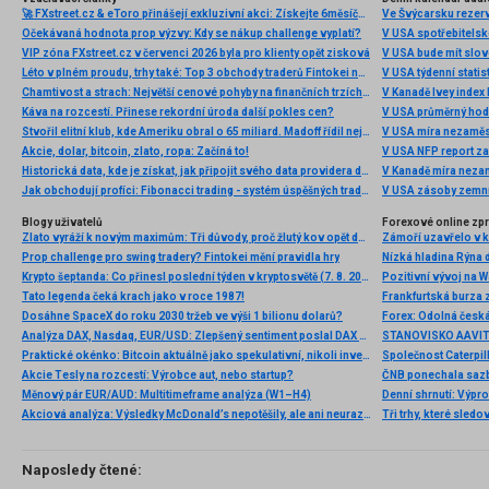
🚀 FXstreet.cz & eToro přinášejí exkluzivní akci: Získejte 6měsíční členství ve VIP zóně ZDARMA
Ve Švýcarsku rezer
Očekávaná hodnota prop výzvy: Kdy se nákup challenge vyplatí?
V USA spotřebitelsk
VIP zóna FXstreet.cz v červenci 2026 byla pro klienty opět zisková
V USA bude mít slo
Léto v plném proudu, trhy také: Top 3 obchody traderů Fintokei na indexech a zlatě
V USA týdenní statist
Chamtivost a strach: Největší cenové pohyby na finančních trzích (červenec 2026)
V Kanadě Ivey index
Káva na rozcestí. Přinese rekordní úroda další pokles cen?
V USA průměrný hod
Stvořil elitní klub, kde Ameriku obral o 65 miliard. Madoff řídil největší Ponzi dějin
V USA míra nezaměs
Akcie, dolar, bitcoin, zlato, ropa: Začíná to!
V USA NFP report z
Historická data, kde je získat, jak připojit svého data providera do MultiCharts a proč je budeme potřebovat? (4. díl)
V Kanadě míra neza
Jak obchodují profíci: Fibonacci trading - systém úspěšných traderů
V USA zásoby zemní
Blogy uživatelů
Forexové online zp
Zlato vyráží k novým maximům: Tři důvody, proč žlutý kov opět dominuje
Prop challenge pro swing tradery? Fintokei mění pravidla hry
Nízká hladina Rýna 
Krypto šeptanda: Co přinesl poslední týden v kryptosvětě (7. 8. 2026)
Pozitivní vývoj na Wa
Tato legenda čeká krach jako v roce 1987!
Frankfurtská burza 
Dosáhne SpaceX do roku 2030 tržeb ve výši 1 bilionu dolarů?
Analýza DAX, Nasdaq, EUR/USD: Zlepšený sentiment poslal DAX na nová maxima
Praktické okénko: Bitcoin aktuálně jako spekulativní, nikoli investiční aktivum
Akcie Tesly na rozcestí: Výrobce aut, nebo startup?
Měnový pár EUR/AUD: Multitimeframe analýza (W1–H4)
Denní shrnutí: Výpro
Akciová analýza: Výsledky McDonald’s nepotěšily, ale ani neurazily. Jakou vizi společnost prezentovala?
Tři trhy, které sledo
Naposledy čtené: