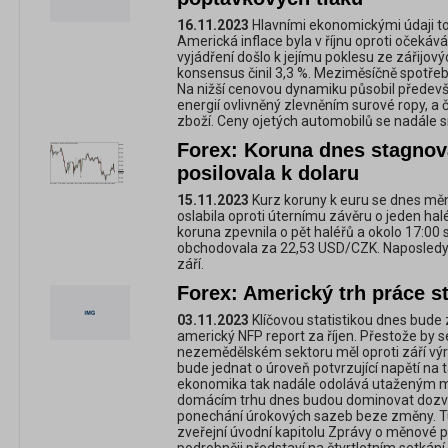
16.11.2023
Hlavními ekonomickými údaji to
Americká inflace byla v říjnu oproti očekáv
vyjádření došlo k jejímu poklesu ze zářijový
konsensus činil 3,3 %. Meziměsíčně spotřeb
Na nižší cenovou dynamiku působil předev
energií ovlivněný zlevněním surové ropy, a 
zboží. Ceny ojetých automobilů se nadále s
Forex: Koruna dnes stagnova
posilovala k dolaru
15.11.2023
Kurz koruny k euru se dnes mě
oslabila oproti úternímu závěru o jeden ha
koruna zpevnila o pět haléřů a okolo 17:00 
obchodovala za 22,53 USD/CZK. Naposledy b
září.
Forex: Americký trh práce s
03.11.2023
Klíčovou statistikou dnes bude 
americký NFP report za říjen. Přestože by 
nezemědělském sektoru měl oproti září výra
bude jednat o úroveň potvrzující napětí na
ekonomika tak nadále odolává utaženým
domácím trhu dnes budou dominovat dozvu
ponechání úrokových sazeb beze změny. T
zveřejní úvodní kapitolu Zprávy o měnové p