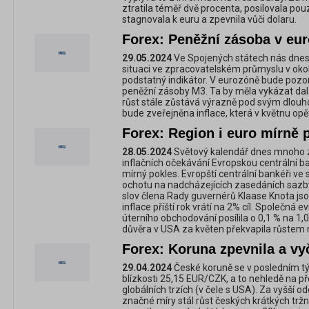
ztratila téměř dvě procenta, posilovala po
stagnovala k euru a zpevnila vůči dolaru.
Forex: Peněžní zásoba v eu
29.05.2024
Ve Spojených státech nás dnes
situaci ve zpracovatelském průmyslu v ok
podstatný indikátor. V eurozóně bude poz
peněžní zásoby M3. Ta by měla vykázat další
růst stále zůstává výrazně pod svým dl
bude zveřejněna inflace, která v květnu opět 
Forex: Region i euro mírně p
28.05.2024
Světový kalendář dnes mnoho z
inflačních očekávání Evropskou centrální ba
mírný pokles. Evropští centrální bankéři ve 
ochotu na nadcházejících zasedáních sazby
slov člena Rady guvernérů Klaase Knota jsou s
inflace příští rok vrátí na 2% cíl. Společná
úterního obchodování posílila o 0,1 % na 1
důvěra v USA za květen překvapila růstem 
Forex: Koruna zpevnila a v
29.04.2024
České koruně se v posledním tý
blízkosti 25,15 EUR/CZK, a to nehledě na př
globálních trzích (v čele s USA). Za vyšší 
značné míry stál růst českých krátkých trž