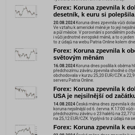
Forex: Koruna zpevnila k do
desetník, k euru si polepšil
20.08.2024
Koruna dnes zpevnila vůči dola
Ve vztahu k americké měně je to její nejsiln
a půl měsíce. V porovnání s pondělním pod
i vůči jednotné evropské měně, a to o jede
to z údajů na webu Patria Online kolem dne
Forex: Koruna zpevnila k o
světovým měnám
16.08.2024
Koruna dnes posílila k oběma 
předchozímu závěru zpevnila shodně o čtyř
obchodovala v kurzu 25,20 EUR/CZK a 22,9
serveru Patria Online.
Forex: Koruna zpevnila k do
USA je nejsilnější od začátk
14.08.2024
Česká měna dnes zpevnila k dol
koruna nejsilnější od 6. června. K 17:00 vůči 
předchozímu závěru o 23 haléřů na 22,77 U
na 25,12 EUR/CZK. Vyplývá to z údajů na se
Forex: Koruna zpevnila k eur