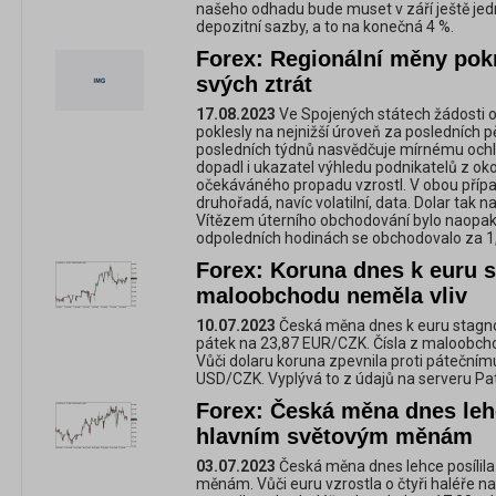
našeho odhadu bude muset v září ještě jedn
depozitní sazby, a to na konečná 4 %.
Forex: Regionální měny pokr
svých ztrát
17.08.2023
Ve Spojených státech žádosti 
poklesly na nejnižší úroveň za posledních pě
posledních týdnů nasvědčuje mírnému ochl
dopadl i ukazatel výhledu podnikatelů z okol
očekáváného propadu vzrostl. V obou přípa
druhořadá, navíc volatilní, data. Dolar tak n
Vítězem úterního obchodování bylo naopak e
odpoledních hodinách se obchodovalo za 
Forex: Koruna dnes k euru s
maloobchodu neměla vliv
10.07.2023
Česká měna dnes k euru stagnov
pátek na 23,87 EUR/CZK. Čísla z maloobchod
Vůči dolaru koruna zpevnila proti pátečním
USD/CZK. Vyplývá to z údajů na serveru Pat
Forex: Česká měna dnes leh
hlavním světovým měnám
03.07.2023
Česká měna dnes lehce posílil
měnám. Vůči euru vzrostla o čtyři haléře n