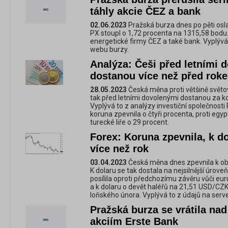
táhly akcie ČEZ a bank
02.06.2023
Pražská burza dnes po pěti osla
PX stoupl o 1,72 procenta na 1315,58 bodu.
energetické firmy ČEZ a také bank. Vyplýv
webu burzy.
Analýza: Češi před letními 
dostanou více než před rok
28.05.2023
Česká měna proti většině světo
tak před letními dovolenými dostanou za k
Vyplývá to z analýzy investiční společnosti 
koruna zpevnila o čtyři procenta, proti egyp
turecké liře o 29 procent.
Forex: Koruna zpevnila, k dol
více než rok
03.04.2023
Česká měna dnes zpevnila k 
K dolaru se tak dostala na nejsilnější úrove
posílila oproti předchozímu závěru vůči eu
a k dolaru o devět haléřů na 21,51 USD/CZK,
loňského února. Vyplývá to z údajů na serve
Pražská burza se vrátila nad
akciím Erste Bank