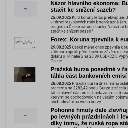
Názor hlavního ekonoma: Bu
stačit ke snížení sazeb?
25.09.2025
Kurz koruny letos překvapuje. Jej
v rámci rozvojových měn k nejvýraznějším.
prognózu České národní banky. Nabízí se ta
stačit ke snížení sazeb?
Forex: Koruna zpevnila k eur
29.08.2025
Česká měna dnes zpevnila k euru
vůči euru oproti předchozímu závěru o des
dolaru o 14 haléřů na 20,89 USD/CZK. Vyplý
Online.
Pražská burza posedmé v řadě
táhla část bankovních emisí
28.08.2025
Pražská burza dnes mírně oslabi
procenta na 2282,42 bodu. Burza ztrácela j
táhla hlavně část emisí bank, zatímco třeba
kterými se obchodovalo v největším objemu,
obchodování na webu burzy.
Pohonné hmoty dále zlevňují
po levných prázdninách i le
díky tomu, že ruská ropa stá