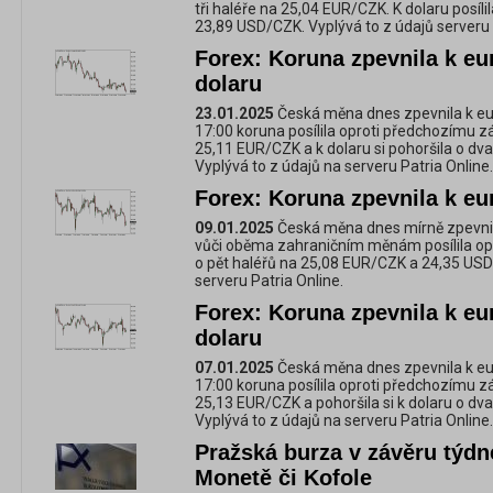
tři haléře na 25,04 EUR/CZK. K dolaru posíli
23,89 USD/CZK. Vyplývá to z údajů serveru 
Forex: Koruna zpevnila k eur
dolaru
23.01.2025
Česká měna dnes zpevnila k euru
17:00 koruna posílila oproti předchozímu zá
25,11 EUR/CZK a k dolaru si pohoršila o dv
Vyplývá to z údajů na serveru Patria Online.
Forex: Koruna zpevnila k eur
09.01.2025
Česká měna dnes mírně zpevnila
vůči oběma zahraničním měnám posílila op
o pět haléřů na 25,08 EUR/CZK a 24,35 USD
serveru Patria Online.
Forex: Koruna zpevnila k eur
dolaru
07.01.2025
Česká měna dnes zpevnila k euru
17:00 koruna posílila oproti předchozímu zá
25,13 EUR/CZK a pohoršila si k dolaru o dv
Vyplývá to z údajů na serveru Patria Online.
Pražská burza v závěru týdne
Monetě či Kofole