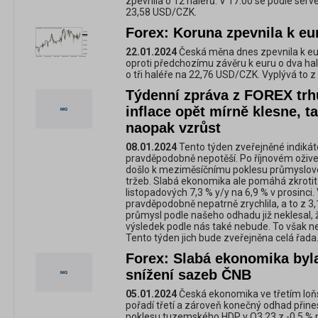
zpevnila o 12 haléřů. V 17:00 se podle ser
23,58 USD/CZK.
Forex: Koruna zpevnila k eur
22.01.2024
Česká měna dnes zpevnila k euru
oproti předchozímu závěru k euru o dva ha
o tři haléře na 22,76 USD/CZK. Vyplývá to z
Týdenní zpráva z FOREX trh
inflace opět mírně klesne, t
naopak vzrůst
08.01.2024
Tento týden zveřejněné indiká
pravděpodobně nepotěší. Po říjnovém ožive
došlo k meziměsíčnímu poklesu průmyslov
tržeb. Slabá ekonomika ale pomáhá zkrotit i
listopadových 7,3 % y/y na 6,9 % v prosinci
pravděpodobně nepatrně zrychlila, a to z 3
průmysl podle našeho odhadu již neklesal, 
výsledek podle nás také nebude. To však ne
Tento týden jich bude zveřejněna celá řada
Forex: Slabá ekonomika by
snížení sazeb ČNB
05.01.2024
Česká ekonomika ve třetím loňsk
pořadí třetí a zároveň konečný odhad přines
poklesu tuzemského HDP v Q3 23 z -0,5 % na