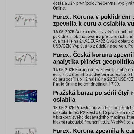
dostala už v první polovině června. Vyplývá 
Online.
Forex: Koruna v poklidném
zpevnila k euru a oslabila v
16.05.2025
Česká měna i v závěru obchodn
poklidném obchodování z předchozích dnů.
dva haléře na 24,92 EUR/CZK, vůči dolaru os
USD/CZK. Vyplývá to z údajů na serveru Pat
Forex: Česká koruna zpevni
analytika přinést geopolitika
14.05.2025
Koruna dnes zpevnila k oběma
euru si od úterního podvečera polepšila o t
dolaru posílila o 12 haléřů na 22,23 USD/CZ
Patria Online kolem dnešních 17:00.
Pražská burza po sérii čtyř 
oslabila
13.05.2025
Pražská burza dnes po předcho
oslabila. Index PX klesl o 0,15 procenta na
v blízkosti svého dosavadního maxima, kter
hlavně rakouské finanční tituly. Vyplývá to 
Forex: Koruna zpevnila k eur