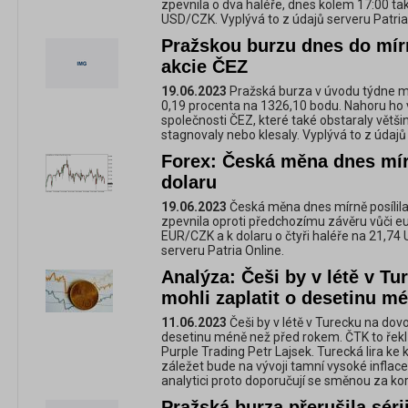
zpevnila o dva haléře, dnes kolem 17:00 ta
USD/CZK. Vyplývá to z údajů serveru Patria
Pražskou burzu dnes do mír
akcie ČEZ
19.06.2023
Pražská burza v úvodu týdne mír
0,19 procenta na 1326,10 bodu. Nahoru ho 
společnosti ČEZ, které také obstaraly větši
stagnovaly nebo klesaly. Vyplývá to z údaj
Forex: Česká měna dnes mírn
dolaru
19.06.2023
Česká měna dnes mírně posílila 
zpevnila oproti předchozímu závěru vůči eu
EUR/CZK a k dolaru o čtyři haléře na 21,74
serveru Patria Online.
Analýza: Češi by v létě v T
mohli zaplatit o desetinu m
11.06.2023
Češi by v létě v Turecku na dov
desetinu méně než před rokem. ČTK to řek
Purple Trading Petr Lajsek. Turecká lira ke 
záležet bude na vývoji tamní vysoké inflace,
analytici proto doporučují se směnou za kor
Pražská burza přerušila sérii