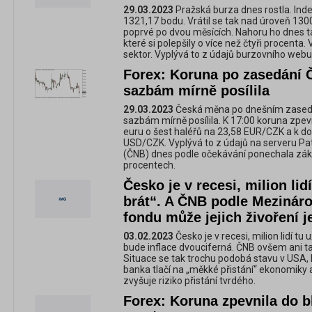
29.03.2023
Pražská burza dnes rostla. Inde
1321,17 bodu. Vrátil se tak nad úroveň 1300
poprvé po dvou měsících. Nahoru ho dnes t
které si polepšily o více než čtyři procenta.
sektor. Vyplývá to z údajů burzovního webu
Forex: Koruna po zasedání
sazbám mírně posílila
29.03.2023
Česká měna po dnešním zasedá
sazbám mírně posílila. K 17:00 koruna zpev
euru o šest haléřů na 23,58 EUR/CZK a k do
USD/CZK. Vyplývá to z údajů na serveru Pat
(ČNB) dnes podle očekávání ponechala zák
procentech.
Česko je v recesi, milion lid
brát“. A ČNB podle Meziná
fondu může jejich živoření j
03.02.2023
Česko je v recesi, milion lidí tu
bude inflace dvouciferná. ČNB ovšem ani t
Situace se tak trochu podobá stavu v USA, k
banka tlačí na „měkké přistání“ ekonomiky 
zvyšuje riziko přistání tvrdého.
Forex: Koruna zpevnila do bl