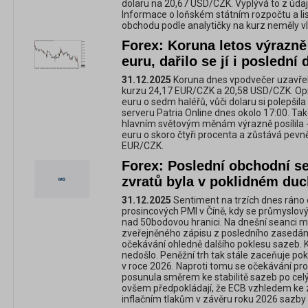
dolaru na 20,67 USD/CZK. Vyplývá to z údaj
Informace o loňském státním rozpočtu a 
obchodu podle analytičky na kurz neměly vli
Forex: Koruna letos výrazně 
euru, dařilo se jí i poslední
31.12.2025
Koruna dnes vpodvečer uzavřel
kurzu 24,17 EUR/CZK a 20,58 USD/CZK. Opr
euru o sedm haléřů, vůči dolaru si polepšila 
serveru Patria Online dnes okolo 17:00. Také
hlavním světovým měnám výrazně posílila - 
euru o skoro čtyři procenta a zůstává pevn
EUR/CZK.
Forex: Poslední obchodní s
zvratů byla v poklidném du
31.12.2025
Sentiment na trzích dnes ráno ov
prosincových PMI v Číně, kdy se průmyslový
nad 50bodovou hranici. Na dnešní seanci mě
zveřejněného zápisu z posledního zasedání
očekávání ohledně dalšího poklesu sazeb.
nedošlo. Peněžní trh tak stále zaceňuje pok
v roce 2026. Naproti tomu se očekávání pr
posunula směrem ke stabilitě sazeb po celý 
ovšem předpokládají, že ECB vzhledem k
inflačním tlakům v závěru roku 2026 sazby 