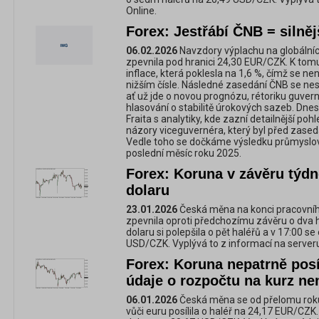
Online.
Forex: Jestřábí ČNB = silněj
06.02.2026
Navzdory výplachu na globálníc
zpevnila pod hranici 24,30 EUR/CZK. K tom
inflace, která poklesla na 1,6 %, čímž se ne
nižším čísle. Následné zasedání ČNB se nes
ať už jde o novou prognózu, rétoriku guver
hlasování o stabilitě úrokových sazeb. Dn
Fraita s analytiky, kde zazní detailnější poh
názory viceguvernéra, který byl před zasedá
Vedle toho se dočkáme výsledku průmyslov
poslední měsíc roku 2025.
Forex: Koruna v závěru týdne
dolaru
23.01.2026
Česká měna na konci pracovního
zpevnila oproti předchozímu závěru o dva 
dolaru si polepšila o pět haléřů a v 17:00 s
USD/CZK. Vyplývá to z informací na serveru
Forex: Koruna nepatrně posíl
údaje o rozpočtu na kurz ne
06.01.2026
Česká měna se od přelomu roku
vůči euru posílila o haléř na 24,17 EUR/CZK