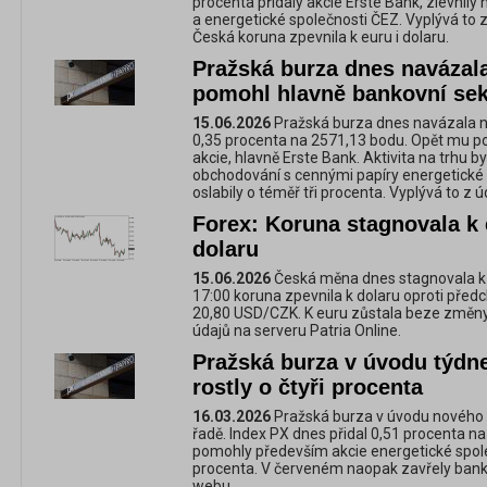
procenta přidaly akcie Erste Bank, zlevnily
a energetické společnosti ČEZ. Vyplývá to 
Česká koruna zpevnila k euru i dolaru.
Pražská burza dnes navázala
pomohl hlavně bankovní sek
15.06.2026
Pražská burza dnes navázala na 
0,35 procenta na 2571,13 bodu. Opět mu 
akcie, hlavně Erste Bank. Aktivita na trhu 
obchodování s cennými papíry energetické 
oslabily o téměř tři procenta. Vyplývá to z
Forex: Koruna stagnovala k e
dolaru
15.06.2026
Česká měna dnes stagnovala k eu
17:00 koruna zpevnila k dolaru oproti před
20,80 USD/CZK. K euru zůstala beze změny
údajů na serveru Patria Online.
Pražská burza v úvodu týdne
rostly o čtyři procenta
16.03.2026
Pražská burza v úvodu nového tý
řadě. Index PX dnes přidal 0,51 procenta 
pomohly především akcie energetické společ
procenta. V červeném naopak zavřely banky
webu.