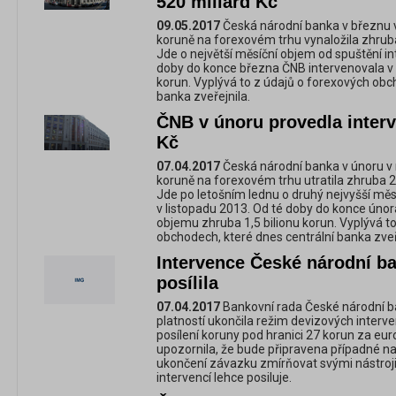
520 miliard Kč
09.05.2017
Česká národní banka v březnu v r
koruně na forexovém trhu vynaložila zhruba
Jde o největší měsíční objem od spuštění in
doby do konce března ČNB intervenovala v
korun. Vyplývá to z údajů o forexových obc
banka zveřejnila.
ČNB v únoru provedla interv
Kč
07.04.2017
Česká národní banka v únoru v rá
koruně na forexovém trhu utratila zhruba 2
Jde po letošním lednu o druhý nejvyšší měs
v listopadu 2013. Od té doby do konce únor
objemu zhruba 1,5 bilionu korun. Vyplývá t
obchodech, které dnes centrální banka zveř
Intervence České národní b
posílila
07.04.2017
Bankovní rada České národní b
platností ukončila režim devizových interv
posílení koruny pod hranici 27 korun za euro
upozornila, že bude připravena případné 
ukončení závazku zmírňovat svými nástroji
intervencí lehce posiluje.