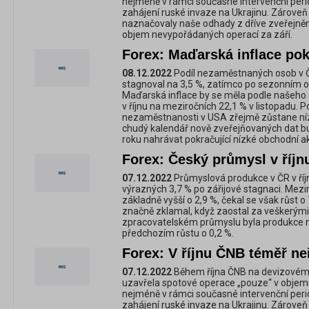
nejméně v rámci současné intervenční period
zahájení ruské invaze na Ukrajinu. Zároveň
naznačovaly naše odhady z dříve zveřejně
objem nevypořádaných operací za září.
Forex: Maďarská inflace pok
08.12.2022
Podíl nezaměstnaných osob v Č
stagnoval na 3,5 %, zatímco po sezonním oč
Maďarská inflace by se měla podle našeho o
v říjnu na meziročních 22,1 % v listopadu. 
nezaměstnanosti v USA zřejmě zůstane nízk
chudý kalendář nově zveřejňovaných dat bu
roku nahrávat pokračující nízké obchodní akt
Forex: Český průmysl v říjn
07.12.2022
Průmyslová produkce v ČR v říj
výrazných 3,7 % po zářijové stagnaci. Mezi
základně vyšší o 2,9 %, čekal se však růst o
značně zklamal, když zaostal za veškerým
zpracovatelském průmyslu byla produkce m
předchozím růstu o 0,2 %.
Forex: V říjnu ČNB téměř ne
07.12.2022
Během října ČNB na devizovém 
uzavřela spotové operace „pouze“ v objemu
nejméně v rámci současné intervenční period
zahájení ruské invaze na Ukrajinu. Zároveň