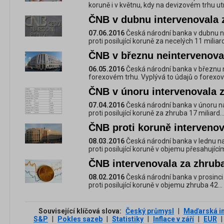
koruně i v květnu, kdy na devizovém trhu utra
ČNB v dubnu intervenovala z
07.06.2016
Česká národní banka v dubnu n
proti posilující koruně za necelých 11 miliard
ČNB v březnu neintervenova
06.05.2016
Česká národní banka v březnu 
forexovém trhu. Vyplývá to údajů o forexový
ČNB v únoru intervenovala z
07.04.2016
Česká národní banka v únoru n
proti posilující koruně za zhruba 17 miliard..
ČNB proti koruně intervenov
08.03.2016
Česká národní banka v lednu n
proti posilující koruně v objemu přesahujícím
ČNB intervenovala za zhruba
08.02.2016
Česká národní banka v prosinci
proti posilující koruně v objemu zhruba 42...
Související klíčová slova:
Český průmysl
|
Maďarská in
S&P
|
Pokles sazeb
|
Statistiky
|
Inflace v září
|
EUR
|