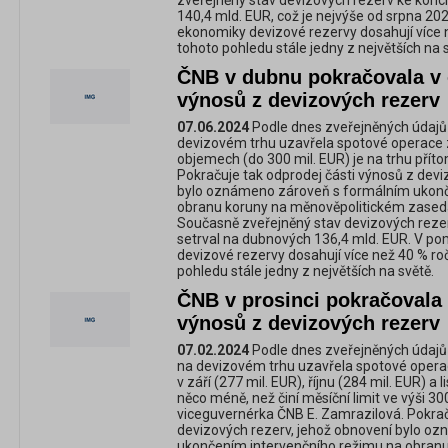
zveřejněný stav devizových rezerv ke konci 
140,4 mld. EUR, což je nejvýše od srpna 202
ekonomiky devizové rezervy dosahují více 
tohoto pohledu stále jedny z největších na 
ČNB v dubnu pokračovala v 
výnosů z devizových rezerv
07.06.2024
Podle dnes zveřejněných údaj
devizovém trhu uzavřela spotové operace 
objemech (do 300 mil. EUR) je na trhu příto
Pokračuje tak odprodej části výnosů z devi
bylo oznámeno zároveň s formálním ukonč
obranu koruny na měnověpolitickém zasedán
Současně zveřejněný stav devizových rezer
setrval na dubnových 136,4 mld. EUR. V po
devizové rezervy dosahují více než 40 % ro
pohledu stále jedny z největších na světě.
ČNB v prosinci pokračovala 
výnosů z devizových rezerv
07.02.2024
Podle dnes zveřejněných údaj
na devizovém trhu uzavřela spotové opera
v září (277 mil. EUR), říjnu (284 mil. EUR) a 
něco méně, než činí měsíční limit ve výši 300
viceguvernérka ČNB E. Zamrazilová. Pokrač
devizových rezerv, jehož obnovení bylo o
ukončením intervenčního režimu na obran