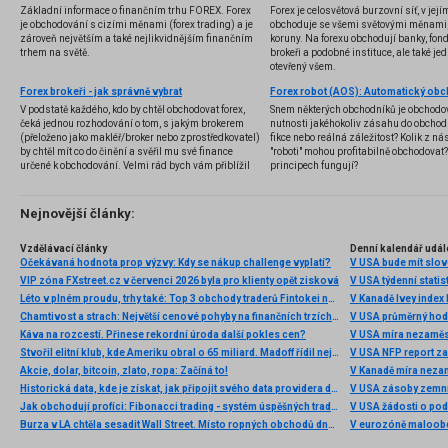
Základní informace o finančním trhu FOREX. Forex
Forex je celosvětová burzovní síť, v jej
je obchodování s cizími měnami (forex trading) a je
obchoduje se všemi světovými měnami,
zároveň největším a také nejlikvidnějším finančním
koruny. Na forexu obchodují banky, fondy
trhem na světě.
brokeři a podobné instituce, ale také jedn
otevřený všem.
Forex brokeři - jak správně vybrat
V podstatě každého, kdo by chtěl obchodovat forex,
Snem některých obchodníků je obchodo
čeká jednou rozhodování o tom, s jakým brokerem
nutnosti jakéhokoliv zásahu do obchod
(přeloženo jako makléř/broker nebo zprostředkovatel)
fikce nebo reálná záležitost? Kolik z nás
by chtěl mít co do činění a svěřil mu své finance
"roboti" mohou profitabilně obchodovat
určené k obchodování. Velmi rád bych vám přiblížil
principech fungují?
problematiku výběru brokera, rozdíl mezi
jednotlivými typy brokerů a v neposlední řadě uvedu
několik příkladů nejznámějších z nich.
Nejnovější články:
Vzdělávací články
Denní kalendář udál
Očekávaná hodnota prop výzvy: Kdy se nákup challenge vyplatí?
V USA bude mít slo
VIP zóna FXstreet.cz v červenci 2026 byla pro klienty opět zisková
V USA týdenní statist
Léto v plném proudu, trhy také: Top 3 obchody traderů Fintokei na indexech a zlatě
V Kanadě Ivey index
Chamtivost a strach: Největší cenové pohyby na finančních trzích (červenec 2026)
V USA průměrný hod
Káva na rozcestí. Přinese rekordní úroda další pokles cen?
V USA míra nezaměs
Stvořil elitní klub, kde Ameriku obral o 65 miliard. Madoff řídil největší Ponzi dějin
V USA NFP report z
Akcie, dolar, bitcoin, zlato, ropa: Začíná to!
V Kanadě míra neza
Historická data, kde je získat, jak připojit svého data providera do MultiCharts a proč je budeme potřebovat? (4. díl)
V USA zásoby zemní
Jak obchodují profíci: Fibonacci trading - systém úspěšných traderů
V USA žádosti o po
Burza v LA chtěla sesadit Wall Street. Místo ropných obchodů dnes místem duní basy
V eurozóně maloobc