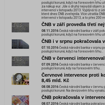
posilující koruně, když na forexovém trhu u
za nákup eur. Jde o druhý nejvyšší objem z
intervencí v listopadu 2013. Vyplývá to z 
které dnes ČNB zveřejnila. Více utratila ČNB
intervencí v listopadu 2013, a to přes 200 m
ČNB v září provedla třetí ne
08.11.2016
Česká národní banka v září pokr
posilující koruně, když na forexovém trhu utra
ČNB i v srpnu pokračovala v
07.10.2016
Česká národní banka v srpnu po
posilující koruně, když na forexovém trhu...
ČNB v červenci intervenoval
07.09.2016
Česká národní banka v červenci 
posilující koruně, kdy na forexovém trhu...
Červnové intervence proti k
8,45 mld. Kč
08.08.2016
Česká národní banka v červnu p
posilující koruně. Na devizovém trhu vynaloži
ČNB pokračovala v intervenc
08.07.2016
Česká národní banka pokračovala