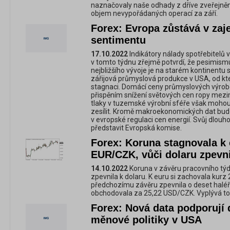
naznačovaly naše odhady z dříve zveřejně
objem nevypořádaných operací za září.
Forex: Evropa zůstává v zaje
sentimentu
17.10.2022
Indikátory nálady spotřebitelů
v tomto týdnu zřejmě potvrdí, že pesimism
nejbližšího vývoje je na starém kontinentu st
zářijová průmyslová produkce v USA, od k
stagnaci. Domácí ceny průmyslových výrobc
přispěním snížení světových cen ropy mezi
tlaky v tuzemské výrobní sféře však mohou 
zesílit. Kromě makroekonomických dat budo
v evropské regulaci cen energií. Svůj dlou
představit Evropská komise.
Forex: Koruna stagnovala k 
EUR/CZK, vůči dolaru zpevni
14.10.2022
Koruna v závěru pracovního týd
zpevnila k dolaru. K euru si zachovala kurz
předchozímu závěru zpevnila o deset haléř
obchodovala za 25,22 USD/CZK. Vyplývá to 
Forex: Nová data podporují 
měnové politiky v USA