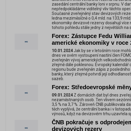
zasedání centrální banky loni v srpnu. V 
nepředpokládáme viditelný vliv těchto oper
Současně zveřejněný stav devizových rezerv
ledna meziměsíčně o 0,4 mld. na 133,9 mld.
ekonomiky devizové rezervy dosahují více 
tohoto pohledu stále jedny z největších na 
Forex: Zástupce Fedu Willia
americké ekonomiky v roce 
10.01.2024
Jak by se v letošním roce mohl
dnes ve svém vystoupení nastíní člen FOMC
zveřejněn vývoj amerických velkoobchodníc
zřejmě dále poklesnou. Evropský kalendář 
regionu bude zveřejněn zápis z posledního
banky, který zřejmě potvrdí její odhodlanos
sazeb.
Forex: Středoevropské měn
09.01.2024
Z domácích dat byl dnes zveřej
nezaměstnaných osob. Ten vlivem sezónníh
3,5 % na 3,7 %. Zároveň ČNB publikovala dat
těch vyplývá, že centrální banka i v listop
výnosů, když na devizovém trhu uzavřela s
ČNB pokračuje s odprodejem
devizových rezerv