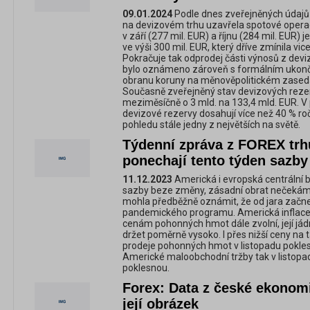
09.01.2024
Podle dnes zveřejněných údajů
na devizovém trhu uzavřela spotové opera
v září (277 mil. EUR) a říjnu (284 mil. EUR) 
ve výši 300 mil. EUR, který dříve zmínila v
Pokračuje tak odprodej části výnosů z devi
bylo oznámeno zároveň s formálním ukonč
obranu koruny na měnověpolitickém zasedán
Současně zveřejněný stav devizových rezer
meziměsíčně o 3 mld. na 133,4 mld. EUR. V
devizové rezervy dosahují více než 40 % ro
pohledu stále jedny z největších na světě.
Týdenní zpráva z FOREX trh
ponechají tento týden sazb
11.12.2023
Americká i evropská centrální 
sazby beze změny, zásadní obrat nečekáme 
mohla předběžně oznámit, že od jara začne
pandemického programu. Americká inflace v
cenám pohonných hmot dále zvolní, její jád
držet poměrně vysoko. I přes nižší ceny na 
prodeje pohonných hmot v listopadu poklesly
Americké maloobchodní tržby tak v listop
poklesnou.
Forex: Data z české ekonomi
její obrázek