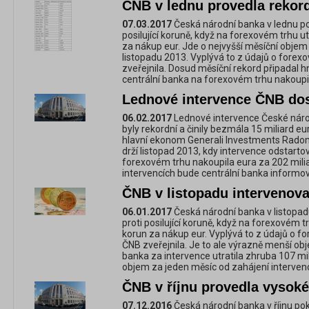
ČNB v lednu provedla rekord
07.03.2017
Česká národní banka v lednu pok
posilující koruně, když na forexovém trhu u
za nákup eur. Jde o nejvyšší měsíční objem 
listopadu 2013. Vyplývá to z údajů o fore
zveřejnila. Dosud měsíční rekord připadal h
centrální banka na forexovém trhu nakoupil
Lednové intervence ČNB dos
06.02.2017
Lednové intervence České národn
byly rekordní a činily bezmála 15 miliard eu
hlavní ekonom Generali Investments Radom
drží listopad 2013, kdy intervence odstarto
forexovém trhu nakoupila eura za 202 mili
intervencích bude centrální banka informov
ČNB v listopadu intervenova
06.01.2017
Česká národní banka v listopad
proti posilující koruně, když na forexovém t
korun za nákup eur. Vyplývá to z údajů o f
ČNB zveřejnila. Je to ale výrazně menší obj
banka za intervence utratila zhruba 107 mil
objem za jeden měsíc od zahájení intervenc
ČNB v říjnu provedla vysoké
07.12.2016
Česká národní banka v říjnu pok