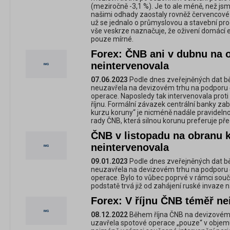
(meziročně -3,1 %). Je to ale méně, než jsm
našimi odhady zaostaly rovněž červencové s
už se jednalo o průmyslovou a stavební pr
vše veskrze naznačuje, že oživení domácí e
pouze mírné.
Forex: ČNB ani v dubnu na 
neintervenovala
07.06.2023
Podle dnes zveřejněných dat 
neuzavřela na devizovém trhu na podporu
operace. Naposledy tak intervenovala proti
říjnu. Formální závazek centrální banky 
kurzu koruny“ je nicméně nadále pravidel
rady ČNB, která silnou korunu preferuje p
ČNB v listopadu na obranu 
neintervenovala
09.01.2023
Podle dnes zveřejněných dat b
neuzavřela na devizovém trhu na podporu
operace. Bylo to vůbec poprvé v rámci souč
podstatě trvá již od zahájení ruské invaze n
Forex: V říjnu ČNB téměř ne
08.12.2022
Během října ČNB na devizovém 
uzavřela spotové operace „pouze“ v objemu