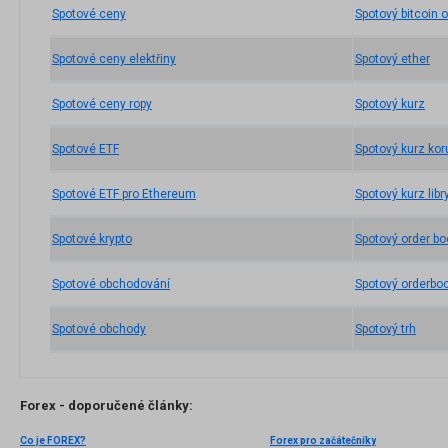
Spotové ceny
Spotový bitcoin
Spotové ceny elektřiny
Spotový ether
Spotové ceny ropy
Spotový kurz
Spotové ETF
Spotový kurz kor
Spotové ETF pro Ethereum
Spotový kurz libr
Spotové krypto
Spotový order bo
Spotové obchodování
Spotový orderbo
Spotové obchody
Spotový trh
Forex - doporučené články:
Co je FOREX?
Forex pro začátečníky