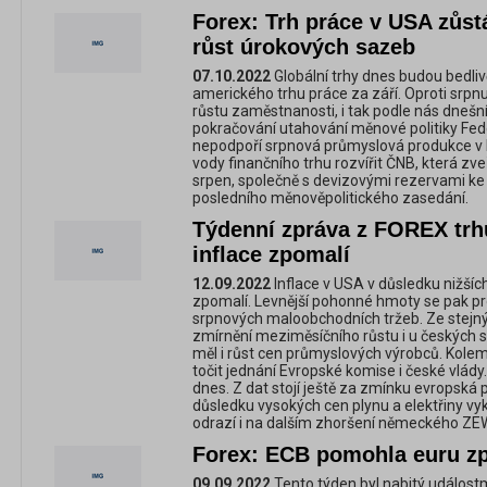
Forex: Trh práce v USA zůs
růst úrokových sazeb
07.10.2022
Globální trhy dnes budou bedlivě
amerického trhu práce za září. Oproti srp
růstu zaměstnanosti, i tak podle nás dnešn
pokračování utahování měnové politiky F
nepodpoří srpnová průmyslová produkce 
vody finančního trhu rozvířit ČNB, která zv
srpen, společně s devizovými rezervami ke 
posledního měnověpolitického zasedání.
Týdenní zpráva z FOREX trh
inflace zpomalí
12.09.2022
Inflace v USA v důsledku nižšíc
zpomalí. Levnější pohonné hmoty se pak p
srpnových maloobchodních tržeb. Ze stejn
zmírnění meziměsíčního růstu i u českých s
měl i růst cen průmyslových výrobců. Kolem
točit jednání Evropské komise i české vlády.
dnes. Z dat stojí ještě za zmínku evropská
důsledku vysokých cen plynu a elektřiny vy
odrazí i na dalším zhoršení německého ZE
Forex: ECB pomohla euru zp
09.09.2022
Tento týden byl nabitý událostm