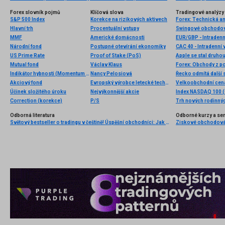
Forex slovník pojmů
Klíčová slova
Tradingové analýzy 
S&P 500 Index
Korekce na rizikových aktivech
Forex: Technická a
Hlavní trh
Procentuální vstupy
Swingové obchodová
MMF
Americké domácnosti
EUR/GBP - Intradenn
Národní fond
Postupné otevírání ekonomiky
CAC 40 - Intradenní 
US Prime Rate
Proof of Stake (PoS)
Mutual fond
Václav Klaus
Forex: Obchody z po
Indikátor hybnosti (Momentum indicator)
Nancy Pelosiová
Řecko odmítá další 
Akciový fond
Evropský výrobce letecké techniky
Účinek složitého úroku
Nejvýkonnější akcie
Index NASDAQ 100 (C
Correction (korekce)
P/S
Trh nových rodinný
Odborná literatura
Odborné kurzy a se
Světový bestseller o tradingu v češtině! Úspěšní obchodníci: Jak běžní lidé porážejí Wall Street v jeho vlastní hře