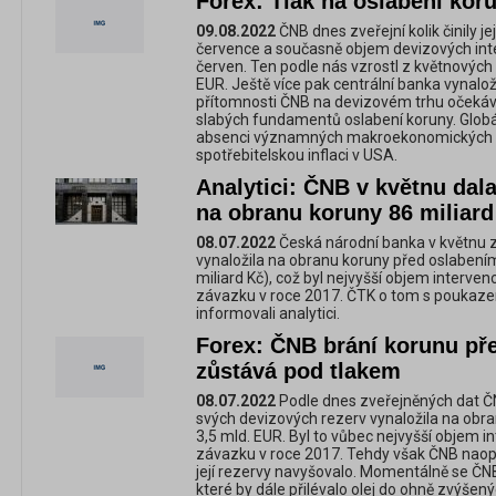
Forex: Tlak na oslabení koru
09.08.2022
ČNB dnes zveřejní kolik činily j
července a současně objem devizových inte
červen. Ten podle nás vzrostl z květnových 
EUR. Ještě více pak centrální banka vynalož
přítomnosti ČNB na devizovém trhu očeká
slabých fundamentů oslabení koruny. Globál
absenci významných makroekonomických da
spotřebitelskou inflaci v USA.
Analytici: ČNB v květnu dal
na obranu koruny 86 miliard
08.07.2022
Česká národní banka v květnu 
vynaložila na obranu koruny před oslabením
miliard Kč), což byl nejvyšší objem interve
závazku v roce 2017. ČTK o tom s poukaz
informovali analytici.
Forex: ČNB brání korunu pře
zůstává pod tlakem
08.07.2022
Podle dnes zveřejněných dat ČN
svých devizových rezerv vynaložila na obr
3,5 mld. EUR. Byl to vůbec nejvyšší objem 
závazku v roce 2017. Tehdy však ČNB naopak
její rezervy navyšovalo. Momentálně se ČNB
které by dále přilévalo olej do ohně zvýšený