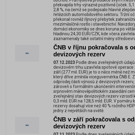
obchod. Průmyslová produkce svým meziro
překvapila trhy výrazně pozitivně (oček. 5,
2,8 %, na čemž se podepsalo hlavně zlepše
řetězcích automobilového sektoru. Tržní oče
překonal rovněž říjnový přebytek zahraničn
meziměsíčně rostlo i stavebnictví. Navzd
domácí ekonomiky se dnes koruna po větši
hladinou 24,30 EUR/CZK, kde včera zavřela
zaznamenaly také ostatní měny středoevr
ČNB v říjnu pokračovala s 
devizových rezerv
07.12.2023
Podle dnes zveřejněných údajů
devizovém trhu uzavřela spotové operace z
září (277 mil. EUR) je to o něco méně než mě
který dříve zmínila viceguvernérka ČNB E. 
odprodej části výnosů z devizových rezerv
zároveň s formálním ukončením intervenčn
srpnovém měnověpolitickém zasedání cent
zveřejněný stav devizových rezerv vzrostl 
0,3 mld. EUR na 128,5 mld. EUR. V poměru k
rezervy dosahují více než 40 % ročního HDP
jedny z největších na světě.
ČNB v září pokračovala s o
devizových rezerv
07.11.2023
Podle dnes zveřejněných údajů