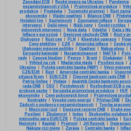
Zasedání ECB
|
Ruské invaze na Ukrajinu
|
Pandemie
nezaměstnanosti v USA
|
Průmyslová produkce
|
Výk
produkce
|
Poptávka
|
Tuzemský průmysl
|
Růst zamě
ekonomiky
|
Vládní opatření
|
Bilance ČNB
|
Přebyt
Holubičí tón
|
Společnosti
|
Zpomalení inflace
|
Evrop
intervencí
|
Další vývoj
|
Nižší ceny
|
Český rozhlas
|
měnových intervencí
|
Nová data
|
Odvětví
|
Data z N
Inflace v eurozóně
|
Devizové obchody ČNB
|
Růst v p
Dluhopisy
|
Růst cen
|
PLN
|
Klientské operace
|
Fina
Ceny elektřiny
|
CZK
|
Americká inflace
|
České vl
Utahování měnové politiky
|
Opatření
|
Nákup plynu
|
Evropský kalendář
|
Nezaměstnanost
|
NAFTA
|
Pols
rady
|
Cenové hladiny
|
Peníze
|
Brent
|
Očekávání
|
N
|
Výhled na rok
|
Maďarská vláda
|
Posílení eura
|
Ukrajinu
|
Polská centrální banka (NBP)
|
Vývoj měnové
CZK/EUR
|
Růst
|
Americká centrální banka
|
Úsporný 
situace firem
|
EUR/CZK
|
Členové bankovní rady ČNB
|
Patria Online
|
Výdaje
|
Analytik České bankovní asoc
rada ČNB
|
ČSÚ
|
Pochybnosti
|
Rozhodnutí ECB o s
úrokové sazby
|
Evropská průmyslová produkce
|
HUF
ekonomiky
|
Ceny pohonných hmot
|
Průmyslová produk
Kontrakty
|
Vysoké ceny energií
|
Přístup ČNB
|
Ek
Žádosti o podporu v nezaměstnanosti
|
Tvorba pracovní
|
Meziroční růst
|
Devizové rezervy ČNB
|
Drahé ene
Posílení
|
Zkušenost
|
Index
|
Skokového oslabení 
měnového páru EUR/CZK
|
Polská centrální banka
|
Eur
Nejistoty
|
Kapitál
|
Průmysl
|
Jiří Rusnok
|
Depreciac
Nákupy cizí měny
|
Zpráva
|
Centrální banky
|
Infla