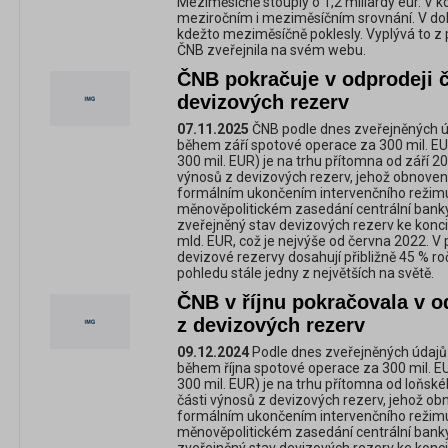
Meziměsíčně stouply o 1,2 miliardy eur. V 
meziročním i meziměsíčním srovnání. V dol
kdežto meziměsíčně poklesly. Vyplývá to z
ČNB zveřejnila na svém webu.
ČNB pokračuje v odprodeji č
devizových rezerv
07.11.2025
ČNB podle dnes zveřejněných ú
během září spotové operace za 300 mil. E
300 mil. EUR) je na trhu přítomna od září 2
výnosů z devizových rezerv, jehož obnove
formálním ukončením intervenčního režim
měnověpolitickém zasedání centrální bank
zveřejněný stav devizových rezerv ke konci 
mld. EUR, což je nejvýše od června 2022. V
devizové rezervy dosahují přibližně 45 % ro
pohledu stále jedny z největších na světě.
ČNB v říjnu pokračovala v o
z devizových rezerv
09.12.2024
Podle dnes zveřejněných údajů
během října spotové operace za 300 mil. 
300 mil. EUR) je na trhu přítomna od loňské
části výnosů z devizových rezerv, jehož o
formálním ukončením intervenčního režim
měnověpolitickém zasedání centrální banky