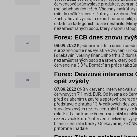
červencové průmyslové produkce, zahraničn
maloobchodních tržeb. Všechny indikátory 
míří do mělké recese. Průmysl a zahraničn
zachraňovat výroba a export automobilů, 
ostatních kategoriích to ale nestačilo. Mírný
nezaměstnaných osob, který v srpnu stoupl
Forex: ECB dnes znovu zvýš
08.09.2022
K jednacímu stolu dnes zasedne 
eurozóně podle nás vyústí ve zvýšení úrok
i očekávání většiny finančního trhu. Z domá
nezaměstnaných osob za srpen, který podle 
červenci na 3,3 %. Domácí trh práce tak zůs
Forex: Devizové intervence 
opět zvýšily
07.09.2022
ČNB v červenci intervenovala v
červnových 7,1 mld. EUR. Od května do čer
před oslabením uzavřela spotové operace v
představuje zhruba 13 % celkových devizov
stav devizových rezerv centrální banky ke k
mld. EUR a od konce června se snížil o dalš
rezerv však kromě intervencí ovlivňují i výk
bilanci centrální banky. Očekáváme, že ČN
přítomna i nadále.