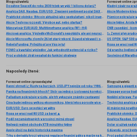
Blogy uživatelů
Forexové online zp
Dosáhne SpaceX do roku 2030 tržeb ve výši 1 bilionu dolarů?
Kladný závěr na pra
Analýza DAX, Nasdaq, EUR/USD: Zlepšený sentiment poslal DAX na nová maxima
Praktické okénko: Bitcoin aktuálně jako spekulativní, nikoli investiční aktivum
Akcie Tesly na rozcestí: Výrobce aut, nebo startup?
Měnový pár EUR/AUD: Multitimeframe analýza (W1–H4)
ČNB zasedání - ko
Akciová analýza: Výsledky McDonald’s nepotěšily, ale ani neurazily. Jakou vizi společnost prezentovala?
📉 Zemní plyn prudc
Akcie Microsoftu zlomily 26 let starý rekord. Důvod překvapil i samotné investory
RebelsFunding: Príležitosť pre Vás je tu!
Ropa se vrací nad 8
FOMO a kvartální výsledky: Jak vyhodnotit potenciál a riziko?
Proč v období ztrát nesahat do funkční strategie
Naposledy čtené:
Forexové online zpravodajství
Blogy uživatelů
Ranní shrnutí 📈 Růsty na burzách, USDJPY nejníže od roku 1986 (30.06.2026)
Samsung a giganti pa
Panika na finančných trhoch? Skôr sa jedná o izolovanú korekciu na akciách.
Slippage v prop tradi
Palladium pokračuje v růstu, ale trh vykazuje známky zastavení
Nedělní příprava: F
Čína bude jedinou velkou ekonomikou, která letos poroste více než loni
EUR/USD: Euro se potácí ve větru
AI mánie má nového 
Ropa se vrací nad 80 USD za barel 🔼
Praktické okénko: 
Podíl nezaměstnaných v prosinci mírně stoupl
Analýza Nasdaq, EUR
Nejlepší reálné obchody XTB minulého týdne
Dolar si užívá nadv
Apple útočí na další historická maxima
Trhu s deriváty hrozí výrazná regulace finanční páky a marže na konkrétní pozice. Každý se může postavit proti
Proč padají jihokor