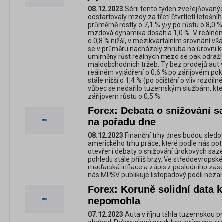
08.12.2023
Sérii tento týden zveřejňovaný
odstartovaly mzdy za třetí čtvrtletí letošní
průměrně rostly o 7,1 % y/y po růstu o 8,0 
mzdová dynamika dosáhla 1,0 %. V reálném
o 0,8 % nižší, v mezikvartálním srovnání však
se v průměru nacházely zhruba na úrovni 
umírněný růst reálných mezd se pak odráží 
maloobchodních tržeb. Ty bez prodejů aut v
reálném vyjádření o 0,6 % po zářijovém pok
stále nižší o 1,4 % (po očištění o vliv rozdí
vůbec se nedařilo tuzemským službám, které 
zářijovém růstu o 0,5 %.
Forex: Debata o snižování s
na pořadu dne
08.12.2023
Finanční trhy dnes budou sledov
amerického trhu práce, které podle nás potvr
otevření debaty o snižování úrokových saz
pohledu stále příliš brzy. Ve středoevrops
maďarská inflace a zápis z posledního zase
nás MPSV publikuje listopadový podíl nez
Forex: Koruně solidní data 
nepomohla
07.12.2023
Auta v říjnu táhla tuzemskou p