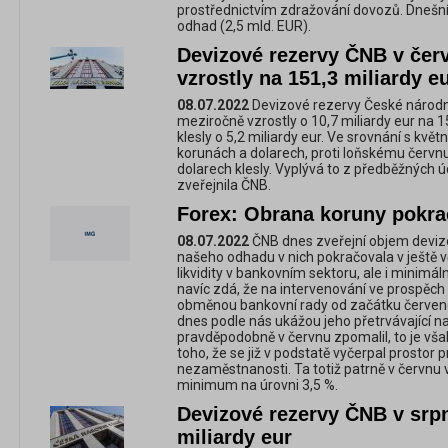
prostřednictvím zdražování dovozů. Dnešní 
odhad (2,5 mld. EUR).
Devizové rezervy ČNB v čer
vzrostly na 151,3 miliardy e
08.07.2022
Devizové rezervy České národn
meziročně vzrostly o 10,7 miliardy eur na 1
klesly o 5,2 miliardy eur. Ve srovnání s květ
korunách a dolarech, proti loňskému červnu
dolarech klesly. Vyplývá to z předběžných 
zveřejnila ČNB.
Forex: Obrana koruny pokra
08.07.2022
ČNB dnes zveřejní objem devizo
našeho odhadu v nich pokračovala v ještě vě
likvidity v bankovním sektoru, ale i minimá
navíc zdá, že na intervenování ve prospěch
obměnou bankovní rady od začátku červenc
dnes podle nás ukážou jeho přetrvávající n
pravděpodobně v červnu zpomalil, to je vš
toho, že se již v podstatě vyčerpal prostor 
nezaměstnanosti. Ta totiž patrně v červnu
minimum na úrovni 3,5 %.
Devizové rezervy ČNB v srpn
miliardy eur