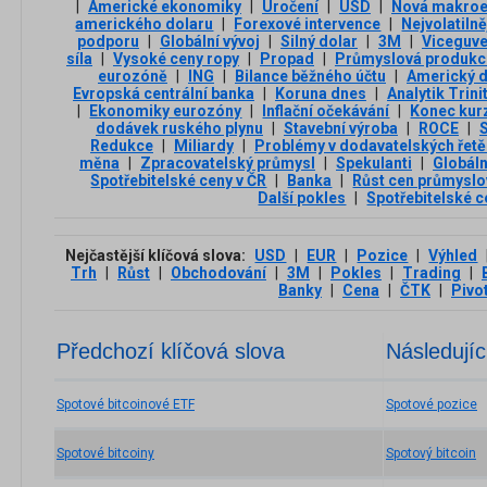
|
Americké ekonomiky
|
Úročení
|
USD
|
Nová makroe
amerického dolaru
|
Forexové intervence
|
Nejvolatilně
podporu
|
Globální vývoj
|
Silný dolar
|
3M
|
Viceguve
síla
|
Vysoké ceny ropy
|
Propad
|
Průmyslová produkce
eurozóně
|
ING
|
Bilance běžného účtu
|
Americký d
Evropská centrální banka
|
Koruna dnes
|
Analytik Trini
|
Ekonomiky eurozóny
|
Inflační očekávání
|
Konec kur
dodávek ruského plynu
|
Stavební výroba
|
ROCE
|
Redukce
|
Miliardy
|
Problémy v dodavatelských řetě
měna
|
Zpracovatelský průmysl
|
Spekulanti
|
Globáln
Spotřebitelské ceny v ČR
|
Banka
|
Růst cen průmyslo
Další pokles
|
Spotřebitelské c
Nejčastější klíčová slova:
USD
|
EUR
|
Pozice
|
Výhled
Trh
|
Růst
|
Obchodování
|
3М
|
Pokles
|
Trading
|
Banky
|
Cena
|
ČTK
|
Pivo
Předchozí klíčová slova
Následujíc
Spotové bitcoinové ETF
Spotové pozice
Spotové bitcoiny
Spotový bitcoin