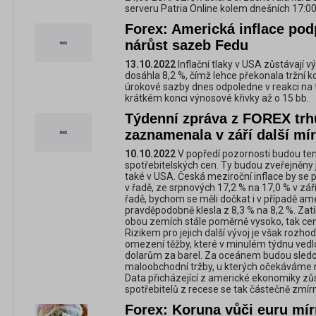
serveru Patria Online kolem dnešních 17:00
Forex: Americká inflace pod
nárůst sazeb Fedu
13.10.2022
Inflační tlaky v USA zůstávají v
dosáhla 8,2 %, čímž lehce překonala tržní ko
úrokové sazby dnes odpoledne v reakci na t
krátkém konci výnosové křivky až o 15 bb.
Týdenní zpráva z FOREX trh
zaznamenala v září další mí
10.10.2022
V popředí pozornosti budou tent
spotřebitelských cen. Ty budou zveřejněny 
také v USA. Česká meziroční inflace by se 
v řadě, ze srpnových 17,2 % na 17,0 % v září.
řadě, bychom se měli dočkat i v případě amer
pravděpodobně klesla z 8,3 % na 8,2 %. Zat
obou zemích stále poměrně vysoko, tak cen
Rizikem pro jejich další vývoj je však rozho
omezení těžby, které v minulém týdnu vedl
dolarům za barel. Za oceánem budou sledo
maloobchodní tržby, u kterých očekáváme 
Data přicházející z americké ekonomiky zůs
spotřebitelů z recese se tak částečně zmírni
Forex: Koruna vůči euru mírn