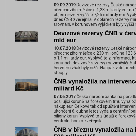
09.09.2019
Devizové rezervy České národní
předchozího měsíce o 1,23 miliardy eur na 1
objem rezerv vyšší o 7,26 miliardy eur. Vyp
dnes ČNB zveřejnila. V dolarech rezervy mí
srovnání, v korunovém vyjádření byly vyšší
Devizové rezervy ČNB v červ
mld eur
10.07.2018
Devizové rezervy České národní
předchozího měsíce o 230 milionů na 123,6 m
o 1,1 miliardy eur. Vyplývá to z informací, 
korunách devizové rezervy meziměsíčně st
červnem však byly nižší. Naopak v dolarec
stouply.
ČNB vynaložila na interven
miliard Kč
07.06.2017
Česká národní banka na počátku
posilující koruně na forexovém trhu vynalož
nákup eur. Celkově tak od spuštění intervenc
ukončení 6. dubna letos vydala centrální b
biliony korun. Vyplývá to z údajů o forexo
centrální banka zveřejnila.
ČNB v březnu vynaložila na 