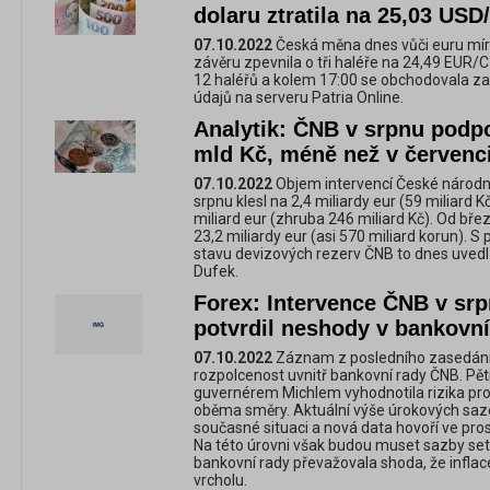
dolaru ztratila na 25,03 US
07.10.2022
Česká měna dnes vůči euru mírn
závěru zpevnila o tři haléře na 24,49 EUR/C
12 haléřů a kolem 17:00 se obchodovala za
údajů na serveru Patria Online.
Analytik: ČNB v srpnu podpo
mld Kč, méně než v červenc
07.10.2022
Objem intervencí České národn
srpnu klesl na 2,4 miliardy eur (59 miliard
miliard eur (zhruba 246 miliard Kč). Od bře
23,2 miliardy eur (asi 570 miliard korun). 
stavu devizových rezerv ČNB to dnes uvedl 
Dufek.
Forex: Intervence ČNB v srp
potvrdil neshody v bankovní
07.10.2022
Záznam z posledního zasedání
rozpolcenost uvnitř bankovní rady ČNB. Pě
guvernérem Michlem vyhodnotila rizika pro
oběma směry. Aktuální výše úrokových saze
současné situaci a nová data hovoří ve pro
Na této úrovni však budou muset sazby setr
bankovní rady převažovala shoda, že inflace
vrcholu.