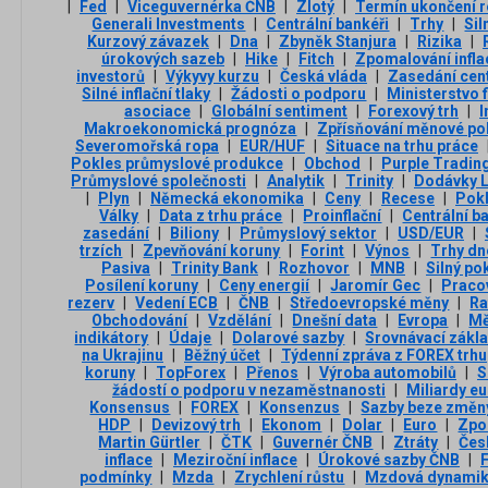
|
Fed
|
Viceguvernérka ČNB
|
Zlotý
|
Termín ukončení r
Generali Investments
|
Centrální bankéři
|
Trhy
|
Sil
Kurzový závazek
|
Dna
|
Zbyněk Stanjura
|
Rizika
|
úrokových sazeb
|
Hike
|
Fitch
|
Zpomalování infla
investorů
|
Výkyvy kurzu
|
Česká vláda
|
Zasedání cent
Silné inflační tlaky
|
Žádosti o podporu
|
Ministerstvo f
asociace
|
Globální sentiment
|
Forexový trh
|
I
Makroekonomická prognóza
|
Zpřísňování měnové pol
Severomořská ropa
|
EUR/HUF
|
Situace na trhu práce
Pokles průmyslové produkce
|
Obchod
|
Purple Tradin
Průmyslové společnosti
|
Analytik
|
Trinity
|
Dodávky 
|
Plyn
|
Německá ekonomika
|
Ceny
|
Recese
|
Pok
Války
|
Data z trhu práce
|
Proinflační
|
Centrální b
zasedání
|
Biliony
|
Průmyslový sektor
|
USD/EUR
|
trzích
|
Zpevňování koruny
|
Forint
|
Výnos
|
Trhy dn
Pasiva
|
Trinity Bank
|
Rozhovor
|
MNB
|
Silný po
Posílení koruny
|
Ceny energií
|
Jaromír Gec
|
Praco
rezerv
|
Vedení ECB
|
ČNB
|
Středoevropské měny
|
Ra
Obchodování
|
Vzdělání
|
Dnešní data
|
Evropa
|
M
indikátory
|
Údaje
|
Dolarové sazby
|
Srovnávací zákl
na Ukrajinu
|
Běžný účet
|
Týdenní zpráva z FOREX trhu
koruny
|
TopForex
|
Přenos
|
Výroba automobilů
|
S
žádostí o podporu v nezaměstnanosti
|
Miliardy eu
Konsensus
|
FOREX
|
Konsenzus
|
Sazby beze změn
HDP
|
Devizový trh
|
Ekonom
|
Dolar
|
Euro
|
Zpo
Martin Gürtler
|
ČTK
|
Guvernér ČNB
|
Ztráty
|
Čes
inflace
|
Meziroční inflace
|
Úrokové sazby ČNB
|
podmínky
|
Mzda
|
Zrychlení růstu
|
Mzdová dynami