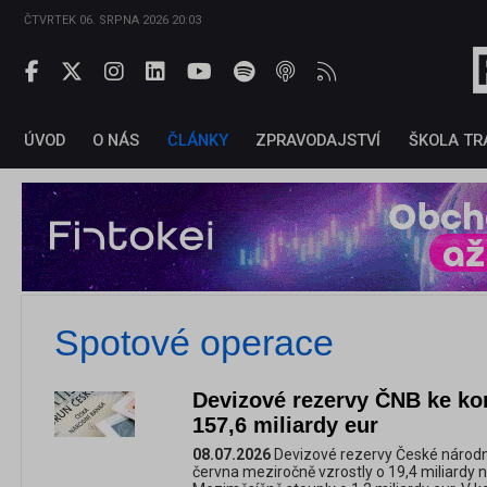
ČTVRTEK 06. SRPNA 2026 20:03
ÚVOD
O NÁS
ČLÁNKY
ZPRAVODAJSTVÍ
ŠKOLA TR
Spotové operace
Devizové rezervy ČNB ke kon
157,6 miliardy eur
08.07.2026
Devizové rezervy České národní
června meziročně vzrostly o 19,4 miliardy n