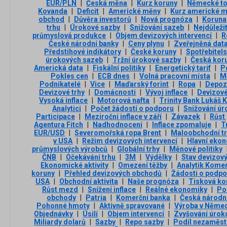
EUR/PLN
|
Česká měna
|
Kurz koruny
|
Německé to
Kovanda
|
Deficit
|
Americké měny
|
Kurz americké 
obchod
|
Důvěra investorů
|
Nová prognóza
|
Koruna
trhu
|
Úrokové sazby
|
Snižování sazeb
|
Nejdůležit
průmyslová produkce
|
Objem devizových intervencí
|
R
České národní banky
|
Ceny plynu
|
Zveřejněná dat
Předstihové indikátory
|
České koruny
|
Spotřebitel
úrokových sazeb
|
Tržní úrokové sazby
|
Česká kor
Americká data
|
Fiskální politiky
|
Energetický tarif
|
P
Pokles cen
|
ECB dnes
|
Volná pracovní místa
|
Mě
Podnikatelé
|
Vice
|
Maďarský forint
|
Ropa
|
Depozi
Devizové trhy
|
Domácnosti
|
Vývoj inflace
|
Devizové
Vysoká inflace
|
Motorová nafta
|
Trinity Bank Lukáš
Analytici
|
Počet žádostí o podporu
|
Snižování ú
Participace
|
Meziroční inflace v září
|
Závazek
|
Růst
Agentura Fitch
|
Nadhodnocení
|
Inflace zpomaluje
|
T
EUR/USD
|
Severomořská ropa Brent
|
Maloobchodní t
v USA
|
Režim devizových intervencí
|
Hlavní eko
průmyslových výrobců
|
Globální trhy
|
Měnové politiky
ČNB
|
Očekávání trhu
|
3М
|
Výdělky
|
Stav devizov
Ekonomické aktivity
|
Omezení těžby
|
Analytik Kome
koruny
|
Přehled devizových obchodů
|
Žádosti o podpo
USA
|
Obchodní aktivita
|
Naše prognóza
|
Tisková ko
Růst mezd
|
Snížení inflace
|
Reálné ekonomiky
|
Po
obchody
|
Patria
|
Komerční banka
|
Česká národn
Pohonné hmoty
|
Aktivně spravované
|
Výroba v Něme
Objednávky
|
Úsilí
|
Objem intervencí
|
Zvyšování úrok
Miliardy dolarů
|
Sazby
|
Repo sazby
|
Podíl nezaměs