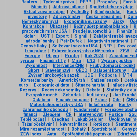
Reuters
|
Týdenní zpráva
|
PEPP
|
Prognózy
|
Euro k
Ministři
|
Jádrová inflace
|
Spotřebitelské výdaje
|
Aktualizované údaje
|
Výsledky
|
Silnější dolar
|
Bank
investory
|
Zdravotnictví
|
Česká měna dnes
|
Domá
Německý průmysl
|
Ekonomika eurozóny
|
Zisky
|
Úče
Kontrakce
|
Ukazatel
|
Běžný účet platební bilance
|
R
pracovních míst v USA
|
Prodej automobilů
|
Finanční 
dolar
|
UST
|
Export
|
Signál
|
Zahájení ruské invaz
národní banky
|
Petr Dufek
|
Negativní sentiment
|
F
Cenové tlaky
|
Snižování sazeb v USA
|
NFP
|
Devizové
trhu práce
|
Průmyslová výroba v Německu
|
ZEW
|
A
Energie
|
Objem
|
Prodej
|
Rok 2024
|
Zasedání Fe
výroba
|
Finanční trhy
|
Míra
|
LNG
|
Výrazný pokles
|
Výkonnost
|
Intervence ČNB
|
Hrubý domácí produkt
Short
|
Stavebnictví
|
OECD
|
Oslabení koruny
|
Za
Zvýšení úrokových sazeb
|
JDE
|
Podpora
|
MT4
|
Komerční banky
|
Americký trh
|
Snížení sazeb
|
Česká
euro
|
Ekonomická data
|
Situace na trhu
|
Inflace v lis
Rezervy
|
Recese ekonomiky
|
Debata
|
Statistiky z e
Evropské méně
|
Schodek
|
Indikátory
|
Jan Prochá
Oslabení
|
Finanční situace
|
Práce
|
Cíle
|
ČNB 
Maloobchodní tržby v USA
|
Inflační data
|
Banky
|
zahraničního obchodu
|
Fundamenty
|
Forexové obch
financí
|
Zlepšení
|
ČR
|
Intervenovat
|
Pozice
|
Sou
Teplé počasí
|
Creditas
|
Jakub Seidler
|
Uvolňování mě
|
Tržní očekávání
|
Návrat inflace
|
Řetězce
|
Sentiment
Míra nezaměstnanosti
|
Bohatý
|
Spotřebitelé
|
Ceny p
ZEW index
|
Auta
|
Spotřebitelská poptávka
|
Zdražová