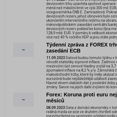
devizovém trhu uzavřela spotové operace z
méně než měsíční limit ve výši 300 mil. EUR,
viceguvernérka ČNB E. Zamrazilová. Pokrač
devizových rezerv, jehož obnovení bylo o
ukončením intervenčního režimu na obran
měnověpolitickém zasedání centrální bank
devizových rezerv poklesl ke konci října m
128,9 mld. EUR. V poměru k velikosti ekono
více než 40 % ročního HDP a jsou stále jedny
Týdenní zpráva z FOREX trhu
zasedání ECB
11.09.2023
Datově budou tomuto týdnu v t
vévodit statistiky srpnové inflace. Zatímc
meziroční růst cenové hladiny zvýšil na 3,
zpomalení inflace na 8,2 % y/y. Zámořská čí
maloobchodní tržby, které by měly ukázat 
eurozóně bude nejdůležitější událostí za
hlavně vlivem slabších dat z poslední dob
změny. Šance na jejich další zvýšení do konc
Forex: Koruna proti euru nej
měsíců
08.09.2023
Data z domácí ekonomiky v to
reálná mzda se sice ve druhém čtvrtletí od
mezičtvrtletně po sezónním očištění podle