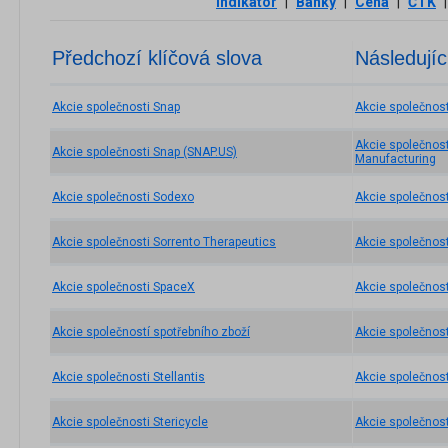
Indikátor
|
Banky
|
Cena
|
ČTK
|
Předchozí klíčová slova
Následujíc
Akcie společnosti Snap
Akcie společnos
Akcie společnos
Akcie společnosti Snap (SNAP.US)
Manufacturing
Akcie společnosti Sodexo
Akcie společnost
Akcie společnosti Sorrento Therapeutics
Akcie společnost
Akcie společnosti SpaceX
Akcie společnost
Akcie společností spotřebního zboží
Akcie společnos
Akcie společnosti Stellantis
Akcie společnos
Akcie společnosti Stericycle
Akcie společnost