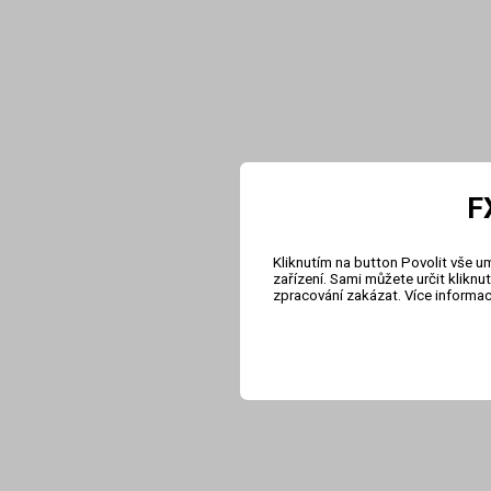
F
Kliknutím na button Povolit vše u
zařízení. Sami můžete určit klikn
zpracování zakázat. Více informa