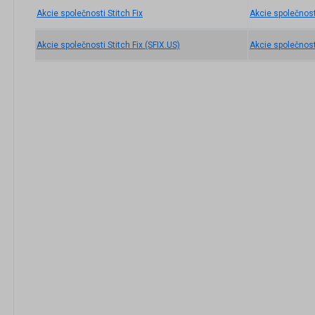
Akcie společnosti Stitch Fix
Akcie společnost
Akcie společnosti Stitch Fix (SFIX.US)
Akcie společnost