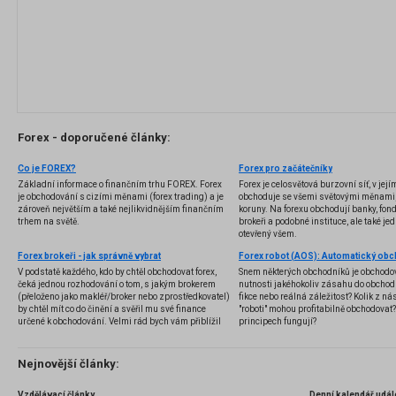
Forex - doporučené články:
Co je FOREX?
Forex pro začátečníky
Základní informace o finančním trhu FOREX. Forex
Forex je celosvětová burzovní síť, v jej
je obchodování s cizími měnami (forex trading) a je
obchoduje se všemi světovými měnami,
zároveň největším a také nejlikvidnějším finančním
koruny. Na forexu obchodují banky, fondy
trhem na světě.
brokeři a podobné instituce, ale také jedn
otevřený všem.
Forex brokeři - jak správně vybrat
V podstatě každého, kdo by chtěl obchodovat forex,
Snem některých obchodníků je obchodo
čeká jednou rozhodování o tom, s jakým brokerem
nutnosti jakéhokoliv zásahu do obchod
(přeloženo jako makléř/broker nebo zprostředkovatel)
fikce nebo reálná záležitost? Kolik z nás
by chtěl mít co do činění a svěřil mu své finance
"roboti" mohou profitabilně obchodovat
určené k obchodování. Velmi rád bych vám přiblížil
principech fungují?
problematiku výběru brokera, rozdíl mezi
jednotlivými typy brokerů a v neposlední řadě uvedu
několik příkladů nejznámějších z nich.
Nejnovější články:
Vzdělávací články
Denní kalendář udál