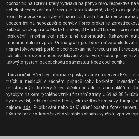
obchodník na forexu, který vydělává na pohyb měn, respektive na v
neboli obchodování na forexu) je forex kalendář, který ukazuje č
volatility a prudké pohyby v finančních trzích. Fundamentální ana
upozornění na nebezpečné pohyby. Forex broker je zprostředkov
základních skupin a to Market-makeři, STP a ECN brokeři. Forex stra
(diskreční), mechanická nebo plně automatická (takzvaný aut
fundamentálních zpráv. Online grafy pro forex můžete sledovat na 
nejnavštěvovanější portál o obchodování na forexu u nás. Forex zprav
tak jako forex zone nebo vzdělávací zóna. Forex robot je jiný náz
takovýto systém pak obchoduje samostatně bez obchodníka.
Upozornění:
Všechny informace poskytované na serveru FXstreet.cz
trzích a neslouží v žádném případě coby konkrétní investiční č
registrovanými brokery či investičním poradcem ani makléřem. Rozd
vysokým rizikem rychlého vzniku finanční ztráty. U 69 až 80 % účtů 
byste zvážit, zda rozumíte tomu, jak rozdílové smlouvy fungují, a
najdete
zde
. Publikování nebo další šíření obsahu forex serveru
FXstreet.cz s.r.o. kromě svého vlastního obsahu využívá i zpravodajs