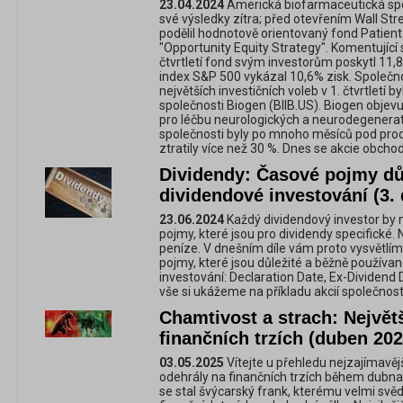
23.04.2024
Americká biofarmaceutická spo
své výsledky zítra; před otevřením Wall Str
podělil hodnotově orientovaný fond Patie
"Opportunity Equity Strategy". Komentující 
čtvrtletí fond svým investorům poskytl 11
index S&P 500 vykázal 10,6% zisk. Společnos
největších investičních voleb v 1. čtvrtletí
společnosti Biogen (BIIB.US). Biogen objevuj
pro léčbu neurologických a neurodegenera
společnosti byly po mnoho měsíců pod pro
ztratily více než 30 %. Dnes se akcie obcho
Dividendy: Časové pojmy dů
dividendové investování (3. d
23.06.2024
Každý dividendový investor by 
pojmy, které jsou pro dividendy specifické.
peníze. V dnešním díle vám proto vysvětlím
pojmy, které jsou důležité a běžně používa
investování: Declaration Date, Ex-Dividend
vše si ukážeme na příkladu akcií společnost
Chamtivost a strach: Největ
finančních trzích (duben 202
03.05.2025
Vítejte u přehledu nejzajímavěj
odehrály na finančních trzích během dubna
se stal švýcarský frank, kterému velmi svě