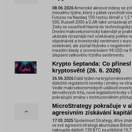
08.06.2026
Americké akciové indexy se zot
minulého týdne, který v pátek vyvrcholil v
Futures na Nasdaq 100 rostou téměř o 1,5
500, Russell 2000 a DJIA také umazávají zt
Zisky se soustředí hlavně do technologický
Dnešní makroekonomický kalendář je prakti
ukázala výraznější než očekávaný pokles
objednávek a investorský sentiment v euro
očekávání, ale zůstal hluboko v negativním
mezitím klesly z úrovně kolem 94 USD na 9
zlepšení celkového tržního sentimentu.
Krypto šeptanda: Co přinesl
kryptosvětě (26. 6. 2026)
26.06.2026
Další týden na kryptoměnovém tr
důležité regulatorní novinky i změny ve st
Vedle makroekonomických událostí investoři
derivátových trhů, nové legislativní kroky v
pokračující změny v institucionálním přís
MicroStrategy pokračuje v a
agresivním získávání kapitá
17.03.2025
Společnost Strategy, dříve zná
ve své agresivní strategii akumulace Bitco
nakoupila dalších 130 BTC za přibližně 10,