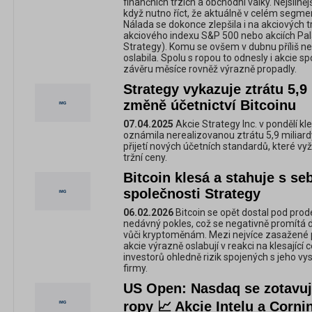
finančních trzích a obchodní války. Nejsilně
když nutno říct, že aktuálně v celém segmen
Nálada se dokonce zlepšila i na akciových tr
akciového indexu S&P 500 nebo akciích Pala
Strategy). Komu se ovšem v dubnu příliš ned
oslabila. Spolu s ropou to odnesly i akcie s
závěru měsíce rovněž výrazně propadly.
Strategy vykazuje ztrátu 5,9
změně účetnictví Bitcoinu
07.04.2025
Akcie Strategy Inc. v pondělí kl
oznámila nerealizovanou ztrátu 5,9 miliardy
přijetí nových účetních standardů, které vy
tržní ceny.
Bitcoin klesá a stahuje s se
společnosti Strategy
06.02.2026
Bitcoin se opět dostal pod prode
nedávný pokles, což se negativně promítá d
vůči kryptoměnám. Mezi nejvíce zasažené pa
akcie výrazně oslabují v reakci na klesající
investorů ohledně rizik spojených s jeho 
firmy.
US Open: Nasdaq se zotavuj
ropy 📈 Akcie Intelu a Corn