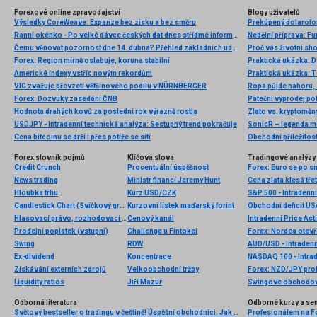
Forexové online zpravodajství
Blogy uživatelů
Výsledky CoreWeave: Expanze bez zisku a bez směru
Prekúpený dolarofori
Ranní okénko - Po velké dávce českých dat dnes střídmé informace
Nedělní příprava: F
Čemu věnovat pozornost dne 14. dubna? Přehled základních událostí pro začátečníky
Proč vás životní sho
Forex: Region mírně oslabuje, koruna stabilní
Praktická ukázka: D
Americké indexy vstříc novým rekordům
Praktická ukázka: T
VIG zvažuje převzetí většinového podílu v NÜRNBERGER
Ropa půjde nahoru, S
Forex: Dozvuky zasedání ČNB
Hodnota drahých kovů za poslední rok výrazně rostla
Zlato vs. kryptoměn
USDJPY - Intradenní technická analýza: Sestupný trend pokračuje
Cena bitcoinu se drží i přes potíže se sítí
Obchodní příležitos
Forex slovník pojmů
Klíčová slova
Tradingové analýzy 
Credit Crunch
Procentuální úspěšnost
News trading
Ministr financí Jeremy Hunt
Cena zlata klesá tře
Hloubka trhu
Kurz USD/CZK
S&P 500 - Intradenn
Candlestick Chart (Svíčkový graf)
Kurzovní lístek maďarský forint
Obchodní deficit USA
Hlasovací právo, rozhodovací právo
Cenový kanál
Intradenní Price Act
Prodejní poplatek (vstupní)
Challenge u Fintokei
Forex: Nordea otevř
Swing
RDW
AUD/USD - Intradenn
Ex-dividend
Koncentrace
NASDAQ 100 - Intrad
Získávání externích zdrojů
Velkoobchodní tržby
Forex: NZD/JPY prol
Liquidity ratios
Jiří Mazur
Swingové obchodová
Odborná literatura
Odborné kurzy a se
Světový bestseller o tradingu v češtině! Úspěšní obchodníci: Jak běžní lidé porážejí Wall Street v jeho vlastní hře
Profesionálem na Fo