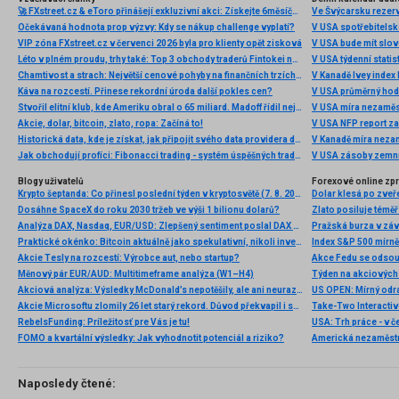
🚀 FXstreet.cz & eToro přinášejí exkluzivní akci: Získejte 6měsíční členství ve VIP zóně ZDARMA
Ve Švýcarsku rezer
Očekávaná hodnota prop výzvy: Kdy se nákup challenge vyplatí?
V USA spotřebitelsk
VIP zóna FXstreet.cz v červenci 2026 byla pro klienty opět zisková
V USA bude mít slo
Léto v plném proudu, trhy také: Top 3 obchody traderů Fintokei na indexech a zlatě
V USA týdenní statist
Chamtivost a strach: Největší cenové pohyby na finančních trzích (červenec 2026)
V Kanadě Ivey index
Káva na rozcestí. Přinese rekordní úroda další pokles cen?
V USA průměrný hod
Stvořil elitní klub, kde Ameriku obral o 65 miliard. Madoff řídil největší Ponzi dějin
V USA míra nezaměs
Akcie, dolar, bitcoin, zlato, ropa: Začíná to!
V USA NFP report z
Historická data, kde je získat, jak připojit svého data providera do MultiCharts a proč je budeme potřebovat? (4. díl)
V Kanadě míra neza
Jak obchodují profíci: Fibonacci trading - systém úspěšných traderů
V USA zásoby zemní
Blogy uživatelů
Forexové online zp
Krypto šeptanda: Co přinesl poslední týden v kryptosvětě (7. 8. 2026)
Dolar klesá po zveře
Dosáhne SpaceX do roku 2030 tržeb ve výši 1 bilionu dolarů?
Zlato posiluje téměř 
Analýza DAX, Nasdaq, EUR/USD: Zlepšený sentiment poslal DAX na nová maxima
Pražská burza v záv
Praktické okénko: Bitcoin aktuálně jako spekulativní, nikoli investiční aktivum
Index S&P 500 mírně 
Akcie Tesly na rozcestí: Výrobce aut, nebo startup?
Měnový pár EUR/AUD: Multitimeframe analýza (W1–H4)
Akciová analýza: Výsledky McDonald’s nepotěšily, ale ani neurazily. Jakou vizi společnost prezentovala?
US OPEN: Mírný odra
Akcie Microsoftu zlomily 26 let starý rekord. Důvod překvapil i samotné investory
RebelsFunding: Príležitosť pre Vás je tu!
FOMO a kvartální výsledky: Jak vyhodnotit potenciál a riziko?
Americká nezaměstn
Naposledy čtené: