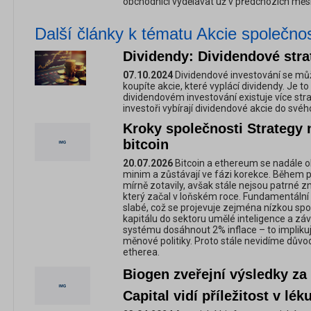
obchodníci vydělávat už v předchozích měsí
Další články k tématu Akcie společnos
Dividendy: Dividendové strate
07.10.2024
Dividendové investování se můž
koupíte akcie, které vyplácí dividendy. Je t
dividendovém investování existuje více stra
investoři vybírají dividendové akcie do svého
Kroky společnosti Strategy 
bitcoin
20.07.2026
Bitcoin a ethereum se nadále o
minim a zůstávají ve fázi korekce. Během p
mírně zotavily, avšak stále nejsou patrné
který začal v loňském roce. Fundamentální
slabé, což se projevuje zejména nízkou sp
kapitálu do sektoru umělé inteligence a z
systému dosáhnout 2% inflace – to impliku
měnové politiky. Proto stále nevidíme důvody
etherea.
Biogen zveřejní výsledky za 1
Capital vidí příležitost v lé