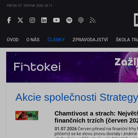
PÁTEK 07. SRPNA 2026 18:11
ÚVOD
O NÁS
ČLÁNKY
ZPRAVODAJSTVÍ
ŠKOLA TR
Akcie společnosti Strateg
Chamtivost a strach: Největ
finančních trzích (červen 20
01.07.2026
Červen přinesl na finanční trhy
přičemž se ke slovu znovu dostaly i známé 