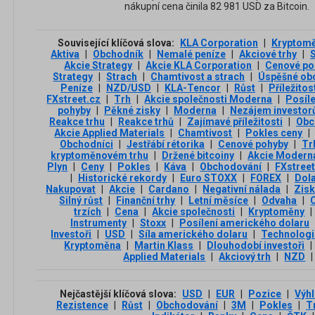
nákupní cena činila 82 981 USD za Bitcoin.
Související klíčová slova:
KLA Corporation
|
Kryptom
Aktiva
|
Obchodník
|
Nemalé peníze
|
Akciové trhy
|
Akcie Strategy
|
Akcie KLA Corporation
|
Cenové poh
Strategy
|
Strach
|
Chamtivost a strach
|
Úspěšné ob
Peníze
|
NZD/USD
|
KLA-Tencor
|
Růst
|
Příležitos
FXstreet.cz
|
Trh
|
Akcie společnosti Moderna
|
Posíle
pohyby
|
Pěkné zisky
|
Moderna
|
Nezájem investor
Reakce trhu
|
Reakce trhů
|
Zajímavé příležitosti
|
Obc
Akcie Applied Materials
|
Chamtivost
|
Pokles ceny
|
Obchodníci
|
Jestřábí rétorika
|
Cenové pohyby
|
Tr
kryptoměnovém trhu
|
Držené bitcoiny
|
Akcie Modern
Plyn
|
Ceny
|
Pokles
|
Káva
|
Obchodování
|
FXstreet
|
Historické rekordy
|
Euro STOXX
|
FOREX
|
Dol
Nakupovat
|
Akcie
|
Cardano
|
Negativní nálada
|
Zis
Silný růst
|
Finanční trhy
|
Letní měsíce
|
Odvaha
|
trzích
|
Cena
|
Akcie společnosti
|
Kryptoměny
|
Instrumenty
|
Stoxx
|
Posílení amerického dolaru
Investoři
|
USD
|
Síla amerického dolaru
|
Technologic
Kryptoměna
|
Martin Klass
|
Dlouhodobí investoři
|
Applied Materials
|
Akciový trh
|
NZD
|
Nejčastější klíčová slova:
USD
|
EUR
|
Pozice
|
Výh
Rezistence
|
Růst
|
Obchodování
|
3М
|
Pokles
|
T