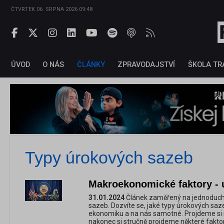
ČTVRTEK 06. SRPNA 2026 09:48
ÚVOD
O NÁS
ČLÁNKY
ZPRAVODAJSTVÍ
ŠKOLA TR
Typy úrokových sazeb
Makroekonomické faktory - ú
31.01.2024
Článek zaměřený na jednoduch
sazeb. Dozvíte se, jaké typy úrokových saze
ekonomiku a na nás samotné. Projdeme si ně
nakonec si stručně projdeme některé faktory