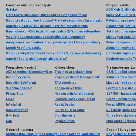
Forexové online zpravodajství
Blogy uživatelů
Grécko
AOS Klub (3. díl – d
Libra pokračuje v růstu, trhy čekají na evropskou inflaci
Index S&P 500: Býci
Na co si dát pozor dne 7. dubna? Přehled zásadního dění pro začátečníky
Páteční propad posl
Americký index SP 500 se nadále drží v růstovém trendu
Ranní okénko - ČNB brzdí, Trump uvaluje 25% clo na automotive
Jak řídit poměr výno
Ve Virginii začnou banky nabízet klientům kryptoměny
Měnový pár CAD/CHF
Analýzy makroindikátorů: Průmyslová výroba klesá pod odhady
Koho může poškodit 
Moody?s o Portugalsku
Aktuálne „možnosti
V srpnu úroky u hypoték vzrostly na 5,82 %, nejvíce preferované jsou stále pětileté fixace sazeb
Americký dolar stabilizoval, ale vydrží to?
Forex slovník pojmů
Klíčová slova
Tradingové analýzy 
ADR (American Depository Receipt)
Tradingová diskusní fóra
Kupónový výnos
Voya Investment Management
Aktuálně otevřené f
Investiční koeficient
TA Associates
Všechno nebo nic
Tchajwanská firma
Příkaz Stop
Nákupu státních dluhopisů
S&P 500 - Intradenn
CDAX
Úrokové sazby v Maďarsku
Forex: Shrnutí obc
Inflační cíl
Radek Babčan
Forex: MUFG otevře
Backwardation
BIT WEALTH SECURE
5 událostí, které dn
Býk, býčí
Digitální měny
Trhy z hlediska kore
Cap
Impact Crowd
Euro Stoxx 50 (Eurex
Odborná literatura
Odborné kurzy a se
Krotitelé trhů - Inspirujte se příběhy George Sorose, Warrena Buffetta a Paula Volckera