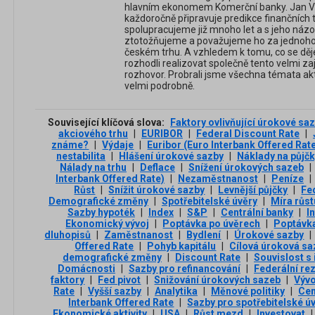
hlavním ekonomem Komerční banky. Jan Ve
každoročně připravuje predikce finančních 
spolupracujeme již mnoho let a s jeho názo
ztotožňujeme a považujeme ho za jednoho z
českém trhu. A vzhledem k tomu, co se děje
rozhodli realizovat společně tento velmi za
rozhovor. Probrali jsme všechna témata akt
velmi podrobně.
Související klíčová slova:
Faktory ovlivňující úrokové sa
akciového trhu
|
EURIBOR
|
Federal Discount Rate
|
známe?
|
Výdaje
|
Euribor (Euro Interbank Offered Rat
nestabilita
|
Hlášení úrokové sazby
|
Náklady na půjč
Nálady na trhu
|
Deflace
|
Snížení úrokových sazeb
|
Interbank Offered Rate)
|
Nezaměstnanost
|
Peníze
|
Růst
|
Snížit úrokové sazby
|
Levnější půjčky
|
Fe
Demografické změny
|
Spotřebitelské úvěry
|
Míra růs
Sazby hypoték
|
Index
|
S&P
|
Centrální banky
|
I
Ekonomický vývoj
|
Poptávka po úvěrech
|
Poptávka
dluhopisů
|
Zaměstnanost
|
Bydlení
|
Úrokové sazby
|
Offered Rate
|
Pohyb kapitálu
|
Cílová úroková s
demografické změny
|
Discount Rate
|
Souvislost s 
Domácnosti
|
Sazby pro refinancování
|
Federální re
faktory
|
Fed pivot
|
Snižování úrokových sazeb
|
Vývo
Rate
|
Vyšší sazby
|
Analytika
|
Měnové politiky
|
Cen
Interbank Offered Rate
|
Sazby pro spotřebitelské ú
Ekonomické aktivity
|
USA
|
Růst mezd
|
Investovat
|