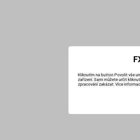
F
Kliknutím na button Povolit vše u
zařízení. Sami můžete určit klikn
zpracování zakázat. Více informa