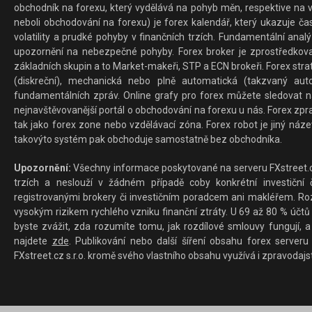
obchodník na forexu, který vydělává na pohyb měn, respektive na v
neboli obchodování na forexu) je forex kalendář, který ukazuje č
volatility a prudké pohyby v finančních trzích. Fundamentální ana
upozornění na nebezpečné pohyby. Forex broker je zprostředkov
základních skupin a to Market-makeři, STP a ECN brokeři. Forex stra
(diskreční), mechanická nebo plně automatická (takzvaný aut
fundamentálních zpráv. Online grafy pro forex můžete sledovat na 
nejnavštěvovanější portál o obchodování na forexu u nás. Forex zprav
tak jako forex zone nebo vzdělávací zóna. Forex robot je jiný náz
takovýto systém pak obchoduje samostatně bez obchodníka.
Upozornění:
Všechny informace poskytované na serveru FXstreet.cz
trzích a neslouží v žádném případě coby konkrétní investiční č
registrovanými brokery či investičním poradcem ani makléřem. Rozd
vysokým rizikem rychlého vzniku finanční ztráty. U 69 až 80 % účtů 
byste zvážit, zda rozumíte tomu, jak rozdílové smlouvy fungují, a
najdete
zde
. Publikování nebo další šíření obsahu forex serveru
FXstreet.cz s.r.o. kromě svého vlastního obsahu využívá i zpravodajs