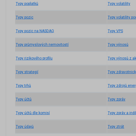
Typy poplatků
Typy volatility
Typy pozic
Typy volatility p
Typy pozic na NASDAQ
Typy VPS
Typy průmyslových nemovitostí
Typy výnosů
Typy rizikového profilu
Typy výnosů z ak
Typy strategií
Typy zdravotnic
Typy trhů
Typy zdrojů ener
Typy účtů
Typy zpráv
Typy účtů dle komisí
Typy zpráv a ind
Typy údajů
Typy ztrát