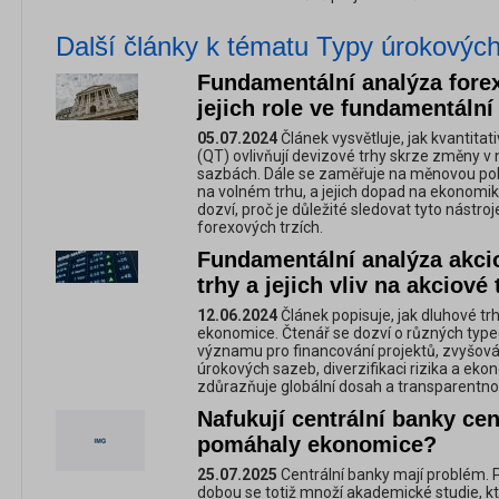
Další články k tématu Typy úrokovýc
Fundamentální analýza forex
jejich role ve fundamentální 
05.07.2024
Článek vysvětluje, jak kvantitat
(QT) ovlivňují devizové trhy skrze změny v
sazbách. Dále se zaměřuje na měnovou poli
na volném trhu, a jejich dopad na ekonomi
dozví, proč je důležité sledovat tyto nástr
forexových trzích.
Fundamentální analýza akci
trhy a jejich vliv na akciové t
12.06.2024
Článek popisuje, jak dluhové trhy 
ekonomice. Čtenář se dozví o různých typec
významu pro financování projektů, zvyšování
úrokových sazeb, diverzifikaci rizika a ekon
zdůrazňuje globální dosah a transparentno
Nafukují centrální banky ceny
pomáhaly ekonomice?
25.07.2025
Centrální banky mají problém. P
dobou se totiž množí akademické studie, kt