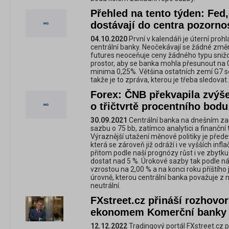
Přehled na tento týden: Fe
dostávají do centra pozorno
04.10.2020
První v kalendáři je úterní pro
centrální banky. Neočekávají se žádné změ
futures neoceňuje ceny žádného typu snižo
prostor, aby se banka mohla přesunout na
minima 0,25%. Většina ostatních zemí G7 s
takže je to zpráva, kterou je třeba sledovat.
Forex: ČNB překvapila zvýš
o třičtvrtě procentního bodu
30.09.2021
Centrální banka na dnešním zas
sazbu o 75 bb, zatímco analytici a finanční t
Výraznější utažení měnové politiky je předev
která se zároveň již odráží i ve vyšších inf
přitom podle naší prognózy růst i ve zbytku
dostat nad 5 %. Úrokové sazby tak podle ná
vzrostou na 2,00 % a na konci roku příštího 
úrovně, kterou centrální banka považuje z 
neutrální.
FXstreet.cz přináší rozhovo
ekonomem Komerční banky
12.12.2022
Tradingový portál FXstreet.cz p