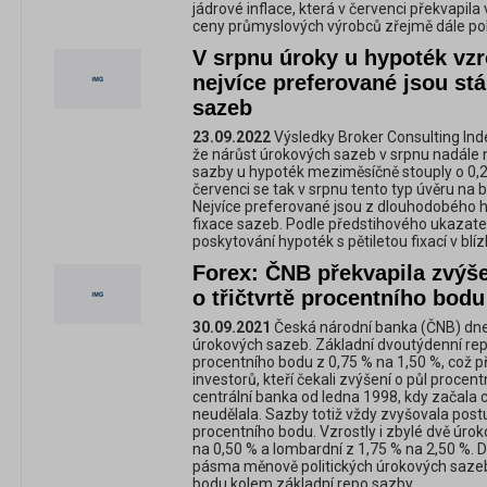
jádrové inflace, která v červenci překvapi
ceny průmyslových výrobců zřejmě dále po
V srpnu úroky u hypoték vzr
nejvíce preferované jsou stál
sazeb
23.09.2022
Výsledky Broker Consulting Inde
že nárůst úrokových sazeb v srpnu nadále 
sazby u hypoték meziměsíčně stouply o 0,2
červenci se tak v srpnu tento typ úvěru na 
Nejvíce preferované jsou z dlouhodobého hl
fixace sazeb. Podle předstihového ukazatel
poskytování hypoték s pětiletou fixací v blí
Forex: ČNB překvapila zvýš
o třičtvrtě procentního bodu
30.09.2021
Česká národní banka (ČNB) dne
úrokových sazeb. Základní dvoutýdenní repo
procentního bodu z 0,75 % na 1,50 %, což p
investorů, kteří čekali zvýšení o půl procent
centrální banka od ledna 1998, kdy začala cíl
neudělala. Sazby totiž vždy zvyšovala postu
procentního bodu. Vzrostly i zbylé dvě úrok
na 0,50 % a lombardní z 1,75 % na 2,50 %. 
pásma měnově politických úrokových sazeb
bodu kolem základní repo sazby.