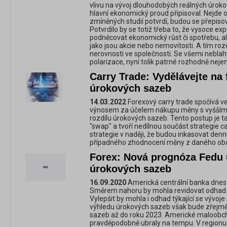
vlivu na vývoj dlouhodobých reálných úrok
hlavní ekonomický proud připisoval. Nejde 
zmíněných studií potvrdí, budou se přepis
Potvrdilo by se totiž třeba to, že vysoce e
podněcovat ekonomický růst či spotřebu, al
jako jsou akcie nebo nemovitosti. A tím ro
nerovnosti ve společnosti. Se všemi neblah
polarizace, nyní tolik patrné rozhodně neje
Carry Trade: Vydělávejte na
úrokových sazeb
14.03.2022
Forexový carry trade spočívá v
výnosem za účelem nákupu měny s vyšším
rozdílu úrokových sazeb. Tento postup je t
"swap" a tvoří nedílnou součást strategie c
strategie v naději, že budou inkasovat den
případného zhodnocení měny z daného ob
Forex: Nová prognóza Fedu u
úrokových sazeb
16.09.2020
Americká centrální banka dne
Směrem nahoru by mohla revidovat odhad d
Vylepšit by mohla i odhad týkající se vývo
výhledu úrokových sazeb však bude zřejmě 
sazeb až do roku 2023. Americké maloobch
pravděpodobně ubraly na tempu. V regionu 