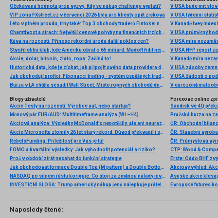
Očekávaná hodnota prop výzvy: Kdy se nákup challenge vyplatí?
V USA bude mít slo
VIP zóna FXstreet.cz v červenci 2026 byla pro klienty opět zisková
V USA týdenní statist
Léto v plném proudu, trhy také: Top 3 obchody traderů Fintokei na indexech a zlatě
V Kanadě Ivey index
Chamtivost a strach: Největší cenové pohyby na finančních trzích (červenec 2026)
V USA průměrný hod
Káva na rozcestí. Přinese rekordní úroda další pokles cen?
V USA míra nezaměs
Stvořil elitní klub, kde Ameriku obral o 65 miliard. Madoff řídil největší Ponzi dějin
V USA NFP report z
Akcie, dolar, bitcoin, zlato, ropa: Začíná to!
V Kanadě míra neza
Historická data, kde je získat, jak připojit svého data providera do MultiCharts a proč je budeme potřebovat? (4. díl)
V USA zásoby zemní
Jak obchodují profíci: Fibonacci trading - systém úspěšných traderů
V USA žádosti o po
Burza v LA chtěla sesadit Wall Street. Místo ropných obchodů dnes místem duní basy
V eurozóně maloobc
Blogy uživatelů
Forexové online zp
Akcie Tesly na rozcestí: Výrobce aut, nebo startup?
Měnový pár EUR/AUD: Multitimeframe analýza (W1–H4)
Pražská burza na za
Akciová analýza: Výsledky McDonald’s nepotěšily, ale ani neurazily. Jakou vizi společnost prezentovala?
Akcie Microsoftu zlomily 26 let starý rekord. Důvod překvapil i samotné investory
ČR: Stavební výroba
RebelsFunding: Príležitosť pre Vás je tu!
FOMO a kvartální výsledky: Jak vyhodnotit potenciál a riziko?
Proč v období ztrát nesahat do funkční strategie
Jak obchodovat formace Double Top (M pattern) a Double Bottom (W pattern)
NASDAQ po silném růstu koriguje. Co stojí za změnou nálady investorů?
INVESTIČNÍ GLOSA: Trump americký nákup jenů nálepkuje přátelstvím. Pravda je jinde
Evropské futures kon
Naposledy čtené: