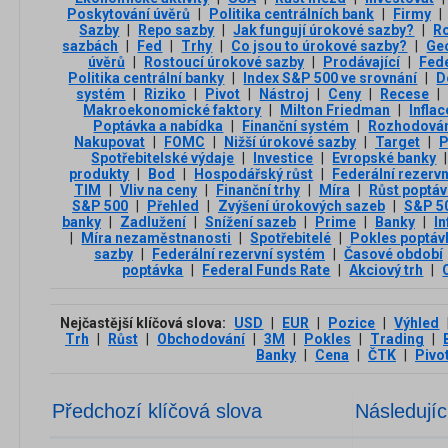
Poskytování úvěrů
|
Politika centrálních bank
|
Firmy
|
Sazby
|
Repo sazby
|
Jak fungují úrokové sazby?
|
R
sazbách
|
Fed
|
Trhy
|
Co jsou to úrokové sazby?
|
Geo
úvěrů
|
Rostoucí úrokové sazby
|
Prodávající
|
Fede
Politika centrální banky
|
Index S&P 500 ve srovnání
|
D
systém
|
Riziko
|
Pivot
|
Nástroj
|
Ceny
|
Recese
|
Makroekonomické faktory
|
Milton Friedman
|
Inflac
Poptávka a nabídka
|
Finanční systém
|
Rozhodová
Nakupovat
|
FOMC
|
Nižší úrokové sazby
|
Target
|
P
Spotřebitelské výdaje
|
Investice
|
Evropské banky
|
produkty
|
Bod
|
Hospodářský růst
|
Federální rezerv
TIM
|
Vliv na ceny
|
Finanční trhy
|
Míra
|
Růst poptáv
S&P 500
|
Přehled
|
Zvýšení úrokových sazeb
|
S&P 5
banky
|
Zadlužení
|
Snížení sazeb
|
Prime
|
Banky
|
In
|
Míra nezaměstnanosti
|
Spotřebitelé
|
Pokles poptáv
sazby
|
Federální rezervní systém
|
Časové období
poptávka
|
Federal Funds Rate
|
Akciový trh
|
Nejčastější klíčová slova:
USD
|
EUR
|
Pozice
|
Výhled
Trh
|
Růst
|
Obchodování
|
3М
|
Pokles
|
Trading
|
Banky
|
Cena
|
ČTK
|
Pivo
Předchozí klíčová slova
Následujíc