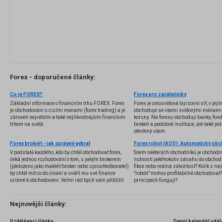
Forex - doporučené články:
Co je FOREX?
Forex pro začátečníky
Základní informace o finančním trhu FOREX. Forex
Forex je celosvětová burzovní síť, v jej
je obchodování s cizími měnami (forex trading) a je
obchoduje se všemi světovými měnami,
zároveň největším a také nejlikvidnějším finančním
koruny. Na forexu obchodují banky, fondy
trhem na světě.
brokeři a podobné instituce, ale také jedn
otevřený všem.
Forex brokeři - jak správně vybrat
V podstatě každého, kdo by chtěl obchodovat forex,
Snem některých obchodníků je obchodo
čeká jednou rozhodování o tom, s jakým brokerem
nutnosti jakéhokoliv zásahu do obchod
(přeloženo jako makléř/broker nebo zprostředkovatel)
fikce nebo reálná záležitost? Kolik z nás
by chtěl mít co do činění a svěřil mu své finance
"roboti" mohou profitabilně obchodovat
určené k obchodování. Velmi rád bych vám přiblížil
principech fungují?
problematiku výběru brokera, rozdíl mezi
jednotlivými typy brokerů a v neposlední řadě uvedu
několik příkladů nejznámějších z nich.
Nejnovější články:
Vzdělávací články
Denní kalendář udál