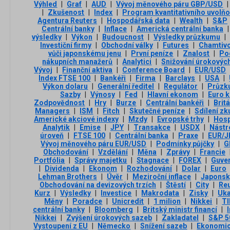
Výhled
|
Graf
|
AUD
|
Vývoj měnového páru GBP/USD
|
|
Zkušenost
|
Index
|
Program kvantitativního uvolňo
Agentura Reuters
|
Hospodářská data
|
Wealth
|
S&P
Centrální banky
|
Inflace
|
Americká centrální banka
|
výsledky
|
Výkon
|
Budoucnost
|
Výsledky průzkumu
|
Investiční firmy
|
Obchodní války
|
Futures
|
Chamtiv
vůči japonskému jenu
|
První peníze
|
Znalost
|
Po
nákupních manažerů
|
Analytici
|
Snižování úrokovýc
Vývoj
|
Finanční aktiva
|
Conference Board
|
EUR/USD
Index FTSE 100
|
Bankéři
|
Firma
|
Barclays
|
USA
|
Výkon dolaru
|
Generální ředitel
|
Regulátor
|
Průz
Sazby
|
Výnosy
|
Fed
|
Hlavní ekonom
|
Euro k
Zodpovědnost
|
Hry
|
Burze
|
Centrální bankéři
|
Brit
Managers
|
ISM
|
Fitch
|
Skutečné peníze
|
Sdílení zk
Americké akciové indexy
|
Mzdy
|
Evropské trhy
|
Hosp
Analytik
|
Emise
|
JPY
|
Transakce
|
USDX
|
Nástr
úroveň
|
FTSE 100
|
Centrální banka
|
Praxe
|
EUR/J
Vývoj měnového páru EUR/USD
|
Podmínky půjčky
|
G
Obchodování
|
Vzdělání
|
Měna
|
Zprávy
|
Francie
Portfólia
|
Správy majetku
|
Stagnace
|
FOREX
|
Guve
|
Dividenda
|
Ekonom
|
Rozhodování
|
Dolar
|
Euro
Lehman Brothers
|
Úvěr
|
Meziroční inflace
|
Japonsk
Obchodování na devizových trzích
|
Štěstí
|
City
|
Re
Kurz
|
Výsledky
|
Investice
|
Makrodata
|
Zisky
|
Uka
Měny
|
Poradce
|
Unicredit
|
1 milion
|
Nikkei
|
T
centrální banky
|
Bloomberg
|
Britský ministr financí
|
Nikkei
|
Zvýšení úrokových sazeb
|
Zakladatel
|
S&P 5
Vystoupení z EU
|
Německo
|
Snížení sazeb
|
Ekonomic