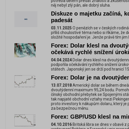
potřeba dětem předat znalosti a zkušenosti
něj nebyl zlý pán, ale dobrý sluha.
Diskuze o majetku začíná, k
padesát
03.11.2025
O penězích se v českých rodiná
příliš choulostivé téma nebo si říkáme, že 
složité hospodaření je. Jenže právě tím j
Forex: Dolar klesl na dvout
očekává rychlé snížení úro
04.04.2024
Dolar dnes klesl na dvoutýden
podpořila očekávání rychlého snížení úrok
státech. Japonský jen se drží pod hranicí 
Forex: Dolar je na dvoutýd
13.07.2018
Americký dolar se během dnešn
dvoutýdenní maximum 95,24 bodu. Pomohl
čínský obchodní přebytek se Spojenými státy
tak napjaté obchodní vztahy mezi Pekinge
proto investory k nákupům dolaru, který je
za bezpečnou měnu.
Forex: GBP/USD klesl na mi
04.10.2016
Britská libra se dnes v obavě z