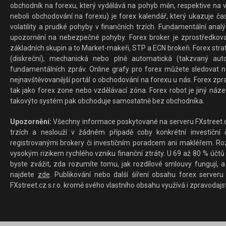
obchodník na forexu, který vydělává na pohyb měn, respektive na v
neboli obchodování na forexu) je forex kalendář, který ukazuje č
volatility a prudké pohyby v finančních trzích. Fundamentální ana
upozornění na nebezpečné pohyby. Forex broker je zprostředkov
základních skupin a to Market-makeři, STP a ECN brokeři. Forex stra
(diskreční), mechanická nebo plně automatická (takzvaný aut
fundamentálních zpráv. Online grafy pro forex můžete sledovat na 
nejnavštěvovanější portál o obchodování na forexu u nás. Forex zprav
tak jako forex zone nebo vzdělávací zóna. Forex robot je jiný náz
takovýto systém pak obchoduje samostatně bez obchodníka.
Upozornění:
Všechny informace poskytované na serveru FXstreet.cz
trzích a neslouží v žádném případě coby konkrétní investiční č
registrovanými brokery či investičním poradcem ani makléřem. Rozd
vysokým rizikem rychlého vzniku finanční ztráty. U 69 až 80 % účtů 
byste zvážit, zda rozumíte tomu, jak rozdílové smlouvy fungují, a
najdete
zde
. Publikování nebo další šíření obsahu forex serveru
FXstreet.cz s.r.o. kromě svého vlastního obsahu využívá i zpravodajs