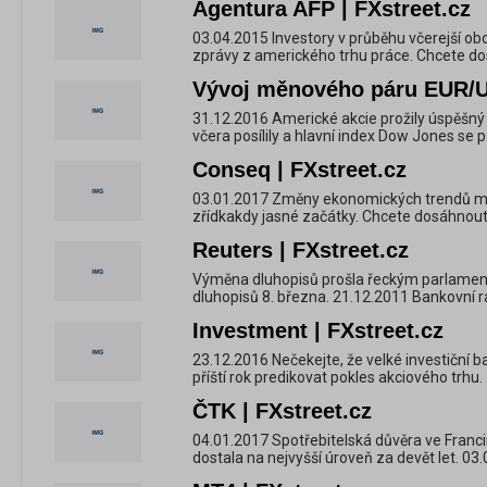
Agentura AFP | FXstreet.cz
03.04.2015 Investory v průběhu včerejší ob
zprávy z amerického trhu práce. Chcete dos
Vývoj měnového páru EUR/US
31.12.2016 Americké akcie prožily úspěšný
včera posílily a hlavní index Dow Jones se přib
Conseq | FXstreet.cz
03.01.2017 Změny ekonomických trendů mívaj
zřídkakdy jasné začátky. Chcete dosáhnout ú
Reuters | FXstreet.cz
Výměna dluhopisů prošla řeckým parlamen
dluhopisů 8. března. 21.12.2011 Bankovní r
Investment | FXstreet.cz
23.12.2016 Nečekejte, že velké investiční b
příští rok predikovat pokles akciového trhu. 
ČTK | FXstreet.cz
04.01.2017 Spotřebitelská důvěra ve Franci
dostala na nejvyšší úroveň za devět let. 03.0