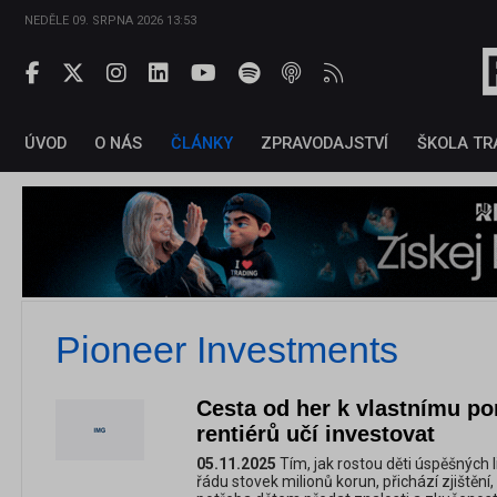
NEDĚLE 09. SRPNA 2026 13:53
ÚVOD
O NÁS
ČLÁNKY
ZPRAVODAJSTVÍ
ŠKOLA TR
Pioneer Investments
Cesta od her k vlastnímu por
rentiérů učí investovat
05.11.2025
Tím, jak rostou děti úspěšných l
řádu stovek milionů korun, přichází zjištění