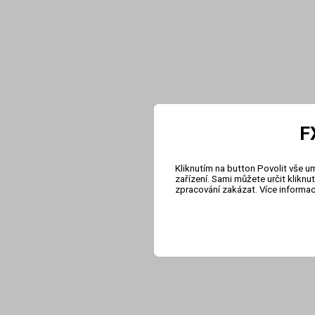
F
Kliknutím na button Povolit vše u
zařízení. Sami můžete určit klikn
zpracování zakázat. Více informa