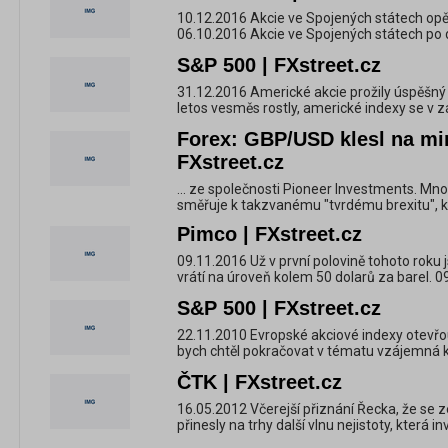
10.12.2016 Akcie ve Spojených státech opět 
06.10.2016 Akcie ve Spojených státech po d
S&P 500 | FXstreet.cz
31.12.2016 Americké akcie prožily úspěšný 
letos vesměs rostly, americké indexy se v z
Forex: GBP/USD klesl na min
FXstreet.cz
... ze společnosti Pioneer Investments. Mnoz
směřuje k takzvanému "tvrdému brexitu", kdy
Pimco | FXstreet.cz
09.11.2016 Už v první polovině tohoto roku 
vrátí na úroveň kolem 50 dolarů za barel. 09
S&P 500 | FXstreet.cz
22.11.2010 Evropské akciové indexy otevřo
bych chtěl pokračovat v tématu vzájemná k
ČTK | FXstreet.cz
16.05.2012 Včerejší přiznání Řecka, že se 
přinesly na trhy další vlnu nejistoty, která in