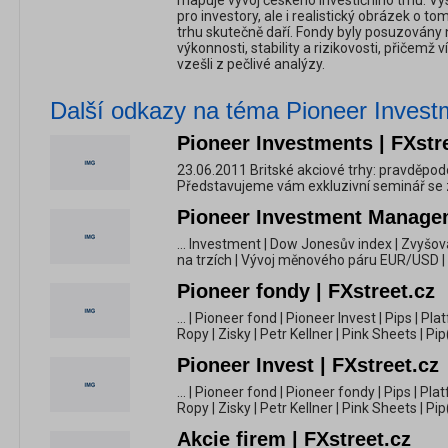
mapuje vývoj českého investičního trhu. Výs
pro investory, ale i realistický obrázek o t
trhu skutečně daří. Fondy byly posuzovány 
výkonnosti, stability a rizikovosti, přičemž 
vzešli z pečlivé analýzy.
Další odkazy na téma Pioneer Invest
Pioneer Investments | FXstr
23.06.2011 Britské akciové trhy: pravděpod
Představujeme vám exkluzivní seminář se zá
Pioneer Investment Managem
... Investment | Dow Jonesův index | Zvyšov
na trzích | Vývoj měnového páru EUR/USD | 
Pioneer fondy | FXstreet.cz
... | Pioneer fond | Pioneer Invest | Pips | P
Ropy | Zisky | Petr Kellner | Pink Sheets | Pip
Pioneer Invest | FXstreet.cz
... | Pioneer fond | Pioneer fondy | Pips | P
Ropy | Zisky | Petr Kellner | Pink Sheets | Pip
Akcie firem | FXstreet.cz