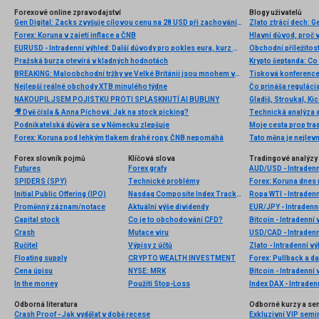
Forexové online zpravodajství
Blogy uživatelů
Gen Digital: Zacks zvyšuje cílovou cenu na 28 USD při zachování doporučení „neutral“
Zlato ztrácí dech: 
Forex: Koruna v zajetí inflace a ČNB
Hlavní důvod, proč v
EURUSD - Intradenní výhled: Další důvody pro pokles eura, kurz míří k 1,26
Pražská burza otevírá v kladných hodnotách
BREAKING: Maloobchodní tržby ve Velké Británii jsou mnohem vyšší, než se očekávalo; EURGBP klesá 📌
Nejlepší reálné obchody XTB minulého týdne
Čo prináša regulác
NAKOUPIL JSEM POJISTKU PROTI SPLASKNUTÍ AI BUBLINY
🎥 Dvě čísla & Anna Píchová: Jak na stock picking?
Technická analýza a
Podnikatelská důvěra se v Německu zlepšuje
Forex: Koruna pod lehkým tlakem drahé ropy, ČNB nepomáhá
Tato měna je nejlevn
Forex slovník pojmů
Klíčová slova
Tradingové analýzy 
Futures
Forex grafy
AUD/USD - Intradenn
SPIDERS (SPY)
Technické problémy
Forex: Koruna dnes m
Initial Public Offering (IPO)
Nasdaq Composite Index Tracking
Ropa WTI - Intraden
Proměnný záznam/notace
Aktuální výše dividendy
EUR/JPY - Intradenn
Capital stock
Co je to obchodování CFD?
Bitcoin - Intradenní
Crash
Mutace viru
USD/CAD - Intradenn
Ručitel
Výpisy z účtů
Zlato - Intradenní v
Floating supply
CRYPTO WEALTH INVESTMENT
Forex: Pullback a d
Cena úpisu
NYSE: MRK
Bitcoin - Intradenní
In the money
Použití Stop-Loss
Index DAX - Intraden
Odborná literatura
Odborné kurzy a se
Crash Proof - Jak vydělat v době recese
Exkluzivní VIP semi