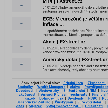
MT4 | FXstreet.cz
04.01.2017 Index amerického dolaru běhe
sestupuje ze svých nových 14letých maxim, kt
ECB: V eurozóně je větším r
inflace ...
... uspořádaném společností Pioneer Investm
máme situaci, ve které je perspektiva deflac
Akcie | FXstreet.cz
18.05.2010 Predpokladaný denný pohyb: neu
konec divokého týdne. 27.04.2010 Predpokl
Americký dolar | FXstreet.cz
28.05.2010 Včerejší seanci ovládla na trzíc
Forexové obchody, tedy obchody na měnové
Související klíčová slova:
Britská libra
|
Zkušenosti
Statistiky
|
Wealth Managers
|
Aktiva
|
Pravděpodobn
Dovednosti
|
Akciové trhy
|
Snížení úroků
|
NIM
|
Inve
zkušenosti
|
Amundi Pioneer Investments
|
Financial
sazeb
|
Dolarový index
|
Dividendy
|
HSBC
|
Pop
Osnabrücker Zeitung
|
Čínský jüan
|
Euro vůči dolaru
|
dnes
|
Majetek
|
Vývoj měnového páru
|
Příležitosti
|