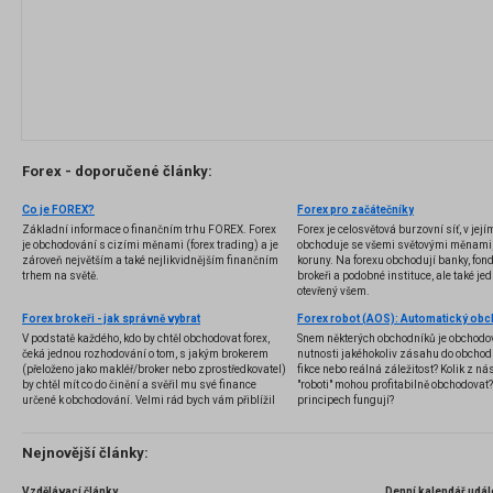
Forex - doporučené články:
Co je FOREX?
Forex pro začátečníky
Základní informace o finančním trhu FOREX. Forex
Forex je celosvětová burzovní síť, v jej
je obchodování s cizími měnami (forex trading) a je
obchoduje se všemi světovými měnami,
zároveň největším a také nejlikvidnějším finančním
koruny. Na forexu obchodují banky, fondy
trhem na světě.
brokeři a podobné instituce, ale také jedn
otevřený všem.
Forex brokeři - jak správně vybrat
V podstatě každého, kdo by chtěl obchodovat forex,
Snem některých obchodníků je obchodo
čeká jednou rozhodování o tom, s jakým brokerem
nutnosti jakéhokoliv zásahu do obchod
(přeloženo jako makléř/broker nebo zprostředkovatel)
fikce nebo reálná záležitost? Kolik z nás
by chtěl mít co do činění a svěřil mu své finance
"roboti" mohou profitabilně obchodovat
určené k obchodování. Velmi rád bych vám přiblížil
principech fungují?
problematiku výběru brokera, rozdíl mezi
jednotlivými typy brokerů a v neposlední řadě uvedu
několik příkladů nejznámějších z nich.
Nejnovější články:
Vzdělávací články
Denní kalendář udál