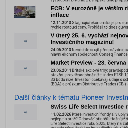
vystoupení Británie z Evropské unie propadla
ECB: V eurozóně je větším r
inflace
12.11.2013
Stagnující ekonomika je pro e
rychle rostoucí ceny. Prohlásil to dnes guver
V úterý 25. 6. vychází nejnov
Investičního magazínu!
24.06.2013
Nenechte si ujít předprázdninov
hlavní ekonom společnosti Conseq Finance, 
Market Preview - 23. června
23.06.2011
Britské akciové trhy: pravděpod
otevřou pravděpodobně níže, index FTSE 10
33 bodů níže. Investoři očekávají údaje o 
(BBA) a průzkum Distributive Trades (CBI) -
Další články k tématu Pioneer Invest
Swiss Life Select Investice 
11.02.2026
Které investiční fondy si v upl
nejlépe a proč? Odpověď přináší letošní již
Life Select Investice roku 2025, který na z