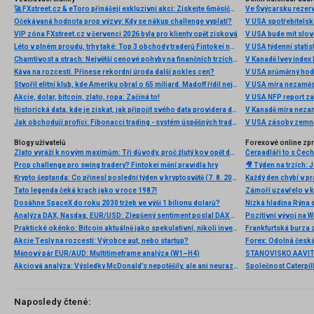
🚀 FXstreet.cz & eToro přinášejí exkluzivní akci: Získejte 6měsíční členství ve VIP zóně ZDARMA
Ve Švýcarsku rezer
Očekávaná hodnota prop výzvy: Kdy se nákup challenge vyplatí?
V USA spotřebitelsk
VIP zóna FXstreet.cz v červenci 2026 byla pro klienty opět zisková
V USA bude mít slo
Léto v plném proudu, trhy také: Top 3 obchody traderů Fintokei na indexech a zlatě
V USA týdenní statist
Chamtivost a strach: Největší cenové pohyby na finančních trzích (červenec 2026)
V Kanadě Ivey index
Káva na rozcestí. Přinese rekordní úroda další pokles cen?
V USA průměrný hod
Stvořil elitní klub, kde Ameriku obral o 65 miliard. Madoff řídil největší Ponzi dějin
V USA míra nezaměs
Akcie, dolar, bitcoin, zlato, ropa: Začíná to!
V USA NFP report z
Historická data, kde je získat, jak připojit svého data providera do MultiCharts a proč je budeme potřebovat? (4. díl)
V Kanadě míra neza
Jak obchodují profíci: Fibonacci trading - systém úspěšných traderů
V USA zásoby zemní
Blogy uživatelů
Forexové online zp
Zlato vyráží k novým maximům: Tři důvody, proč žlutý kov opět dominuje
Prop challenge pro swing tradery? Fintokei mění pravidla hry
Krypto šeptanda: Co přinesl poslední týden v kryptosvětě (7. 8. 2026)
Tato legenda čeká krach jako v roce 1987!
Dosáhne SpaceX do roku 2030 tržeb ve výši 1 bilionu dolarů?
Nízká hladina Rýna 
Analýza DAX, Nasdaq, EUR/USD: Zlepšený sentiment poslal DAX na nová maxima
Pozitivní vývoj na Wa
Praktické okénko: Bitcoin aktuálně jako spekulativní, nikoli investiční aktivum
Frankfurtská burza 
Akcie Tesly na rozcestí: Výrobce aut, nebo startup?
Měnový pár EUR/AUD: Multitimeframe analýza (W1–H4)
Akciová analýza: Výsledky McDonald’s nepotěšily, ale ani neurazily. Jakou vizi společnost prezentovala?
Naposledy čtené: