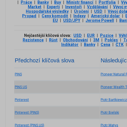
|
Práce
|
Banky
|
Buy
|
Ministr financí
|
Portfolia
|
Vý
Market
|
Experti
|
Investoři
|
Vzdělávání
|
Vývoj 
Hospodářské výsledky
|
Úročení
|
USD
|
Vývoj dol
Propad
|
Ceny komodit
|
Indexy
|
Americký dolar
|
EU
|
USD/JPY
|
Jerome Powell
|
Ban
Nejčastější klíčová slova:
USD
|
EUR
|
Pozice
|
Výh
Rezistence
|
Růst
|
Obchodování
|
3М
|
Pokles
|
T
Indikátor
|
Banky
|
Cena
|
ČTK
|
Předchozí klíčová slova
Následujíc
PINS
Pioneer Natural
PINS.US
Pioneer Wealth T
Pinterest
Piotr Bartkiewicz
Pinterest (PINS)
Piotr Bielski
Pinterest (PINS.US)
Piotr Matys