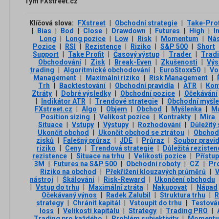
Tým FXstreet.cz
Klíčová slova:
FXstreet
|
Obchodní strategie
|
Take-Prof
|
Bias
|
Bod
|
Close
|
Drawdown
|
Futures
|
High
|
I
Long
|
Long pozice
|
Low
|
Risk
|
Momentum
|
Nás
Pozice
|
RSI
|
Rezistence
|
Riziko
|
S&P 500
|
Short
Support
|
Take Profit
|
Časový výstup
|
Trader
|
Trad
Obchodování
|
Zisk
|
Break-Even
|
Zkušenosti
|
Výs
trading
|
Algoritmické obchodování
|
EuroStoxx50
|
Vol
Management
|
Maximální riziko
|
Risk Management
|
Trh
|
Backtestování
|
Obchodní pravidla
|
ATR
|
Kon
Ztráty
|
Dobré výsledky
|
Obchodní pozice
|
Očekávání
|
Indikátor ATR
|
Trendové strategie
|
Obchodní myšl
FXstreet.cz
|
Algo
|
Objem
|
Obchod
|
Myšlenka
|
M
Position sizing
|
Velikost pozice
|
Kontrakty
|
Míra
Situace
|
Vstupy
|
Výstupy
|
Rozhodování
|
Důležitý
Ukončit obchod
|
Ukončit obchod se ztrátou
|
Obchod 
zisků
|
Falešný průraz
|
JDE
|
Průraz
|
Soubor pravid
riziko
|
Ceny
|
Trendová strategie
|
Důležitá rezisten
rezistence
|
Situace na trhu
|
Velikosti pozice
|
Přístup
3М
|
Futures na S&P 500
|
Obchodní roboty
|
CZ
|
Pro
Riziko na obchod
|
Překřížení klouzavých průměrů
|
V
nástroj
|
Škálování
|
Risk-Reward
|
Ukončení obchodu
|
Vstup do trhu
|
Maximální ztráta
|
Nakupovat
|
Nápad
Očekávaný výnos
|
Radek Zalubil
|
Struktura trhu
|
R
strategy
|
Chránit kapitál
|
Vstoupit do trhu
|
Testován
loss
|
Velikosti kapitálu
|
Strategy
|
Trading PRO
|
Trading pro každého
|
Problém subjektivity
|
Momentu