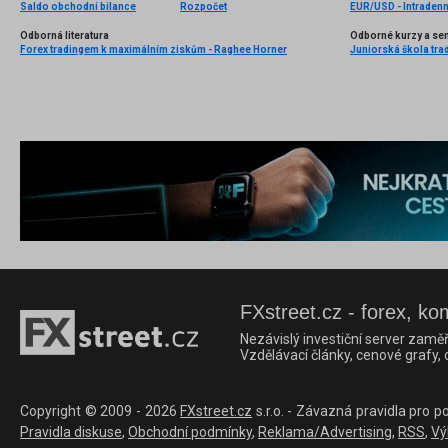
Saldo obchodní bilance
Rozpočet
EUR/USD - Intradenn
Odborná literatura
Odborné kurzy a se
Forex tradingem k maximálním ziskům - Raghee Horner
Juniorská škola trad
FXstreet.cz - forex, ko
Nezávislý investiční server zaměř
Vzdělávací články, cenové grafy,
Copyright © 2009 - 2026
FXstreet.cz
s.r.o. - Závazná pravidla pro p
Pravidla diskuse
,
Obchodní podmínky
,
Reklama/Advertising
,
RSS
,
Vý