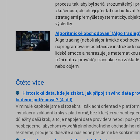
procesu tak, aby byl seriál srozumitelný i p
zkušenosti, ale chtějí přestat obchodovat čis
strategiemi přemýšlet systematicky, objek
výsledky.
Algoritmické obchodování (Algo trading
Algo trading (neboli algoritmické obchodo
naprogramované počítačové instrukce k nák
lidské emoce a nahrazuje je matematikou a 
tržní data a provádějí transakce na základě
nebo objem.
Čtěte více
Historická data, kde je získat, jak připojit svého data pr
budeme potřebovat? (4. díl)
V minulé kapitole jsme si rozebrali základní orientaci v platform
instalaci a základní kroky v platformě, bez kterých se neobejd
důležitý další krok, a to je napojení data providera neboli posky
neobejdeme, abychom vytvořili plnohodnotného obchodního robot
řekneme, proč je to důležité a následně přejdeme ke konkrétním