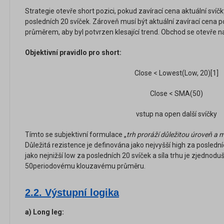
Strategie otevře short pozici, pokud zavírací cena aktuální sv
posledních 20 svíček. Zároveň musí být aktuální zavírací cen
průměrem, aby byl potvrzen klesající trend. Obchod se otevře na
Objektivní pravidlo pro short:
Close < Lowest(Low, 20)[1]
Close < SMA(50)
vstup na open další svíčky
Tímto se subjektivní formulace „
trh proráží důležitou úroveň a m
Důležitá rezistence je definována jako nejvyšší high za poslední
jako nejnižší low za posledních 20 svíček a síla trhu je zjedno
50periodovému klouzavému průměru.
2.2. Výstupní logika
a) Long leg: