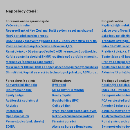
Naposledy čtené:
Forexové online zpravodajství
Blogy uživatelů
Večerné zhrnutie
Nejdůležitější metri
Reserve Bank of New Zealand: Další zvýšení sazeb na obzoru?
Jak se vyprofiloval
Nový poriadok na trhu s ropou
Jaké jsou nejsilnější
USA: Zásoby surové ropy podle EIA k 7. únoru vzrostly o 4070 tis. barelů
Trendové strategie 
Podíl nezaměstnaných v červnu setrval na 4,8 %
Ranní okénko - Důvěra spotřebitelů v EU i v eurozóně opět poklesla
Praktická ukázka: T
Kofola oznámila akvizici BHMW, rozšiřuje své portfolio minerálních vod
Tento týden a 45 hod
Merkelová (nemecká kancelárka)
Musk nabízí 100 mil. USD za nejlepší technologii zachycení uhlíku
Konfluence bearish
Shrnutí trhů: Kapitál se vrací do technologických akcií; ASML roste o 2,5 % 🚀
Aktuálne FX príleži
Forex slovník pojmů
Klíčová slova
Tradingové analýzy 
Konvertibilní dluhopis
Býčí trend
Nejsilnější a nejsla
Dlouhý obchodník
META CRYPTO MINING
Index DAX - Intraden
Equity hedge
Ready Capital
Swingové obchodov
Auditorská společnost
Bookbuilding (IPO)
FCA varuje před b
Akvizice
Celkový dluh
Americký dolar po z
Interest rate
Vývoj francouzského akciového indexu CAC 40
Aktuálně otevřené f
Opce v penězích
Nekonvenční měnové politiky
Analýza hlavních m
Penny stocks (pink sheets)
Finanční poradci
Pohyby měnových pá
EONIA
Akcie na burze v Hongkongu
Swingové obchodová