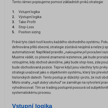
Tento rámec popisujeme pomocí základních prvků strategie:
1.
Vstupní logika
2.
Výstupní logika
3.
Take-Profit
4.
Stop-Loss
5.
Position sizing
Právě tyto části tvoří kostru každého obchodního systému. Poku
definována příliš obecně, strategie zůstává neúplná a nelze ji sp
automatizovat. Například pravidlo „
nakoupíme při proražení rezi
Musíme vědět, co přesně znamená rezistence, jak bude proraže
vstoupíme, kdy obchod ukončíme, jaký bude stop-loss, zda použi
bude obchodovaná pozice. Teprve když jsou všechny tyto prvk
strategii uvažovat jako o objektivním systému, který lze převés
historických datech. Tento postup je důležitý i proto, že nutí o
Místo snahy „
najít dobrý obchod
“ se zaměřuje na vytvoření pravi
vyhodnocovat. Tím se trading postupně posouvá od subjektivní
systematickému procesu.
Vstupní logika