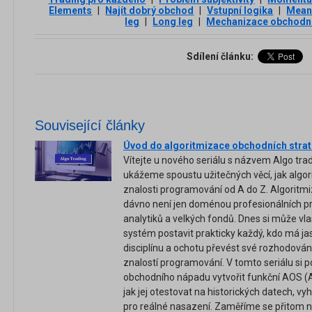
Elements
|
Najít dobrý obchod
|
Vstupní logika
|
Mean 
leg
|
Long leg
|
Mechanizace obchodní
Sdílení článku:
Související články
Úvod do algoritmizace obchodních strateg
Vítejte u nového seriálu s názvem Algo tra
ukážeme spoustu užitečných věcí, jak algo
znalosti programování od A do Z. Algoritmi
dávno není jen doménou profesionálních pr
analytiků a velkých fondů. Dnes si může vl
systém postavit prakticky každý, kdo má j
disciplínu a ochotu převést své rozhodování
znalostí programování. V tomto seriálu si 
obchodního nápadu vytvořit funkční AOS 
jak jej otestovat na historických datech, vyh
pro reálné nasazení. Zaměříme se přitom n