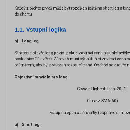
Každý z těchto prvků může být rozdělen ještě na short leg a long
do shortu.
1.1.
Vstupní logika
a) Long leg:
Strategie otevře long pozici, pokud zavírací cena aktuální sv
posledních 20 svíček. Zároveň musí být aktuální zavírací cen
průměrem, aby byl potvrzen rostoucí trend. Obchod se otevře na
Objektivní pravidlo pro long:
Close > Highest(High, 20)[1]
Close > SMA(50)
vstup na open další svíčky (zapsáno samo
b) Short leg: