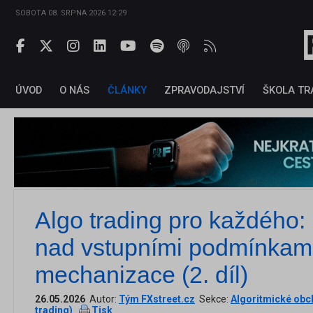
SOBOTA 08. SRPNA 2026 12:29
ÚVOD
O NÁS
ČLÁNKY
ZPRAVODAJSTVÍ
ŠKOLA TR
Algo trading pro každého:
nad vstupními podmínkami 
mechanizace (2. díl)
26.05.2026
Autor:
Tým FXstreet.cz
Sekce:
Algoritmické obc
trading)
Tisk