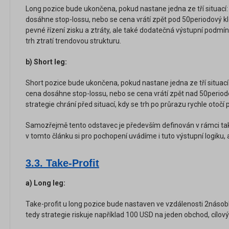
Long pozice bude ukončena, pokud nastane jedna ze tří situací:
dosáhne stop-lossu, nebo se cena vrátí zpět pod 50periodový k
pevné řízení zisku a ztráty, ale také dodatečná výstupní podmí
trh ztratí trendovou strukturu.
b) Short leg:
Short pozice bude ukončena, pokud nastane jedna ze tří situací
cena dosáhne stop-lossu, nebo se cena vrátí zpět nad 50period
strategie chrání před situací, kdy se trh po průrazu rychle otočí p
Samozřejmě tento odstavec je především definován v rámci také
v tomto článku si pro pochopení uvádíme i tuto výstupní logiku,
3.3. Take-Profit
a) Long leg:
Take-profit u long pozice bude nastaven ve vzdálenosti 2násob
tedy strategie riskuje například 100 USD na jeden obchod, cílov