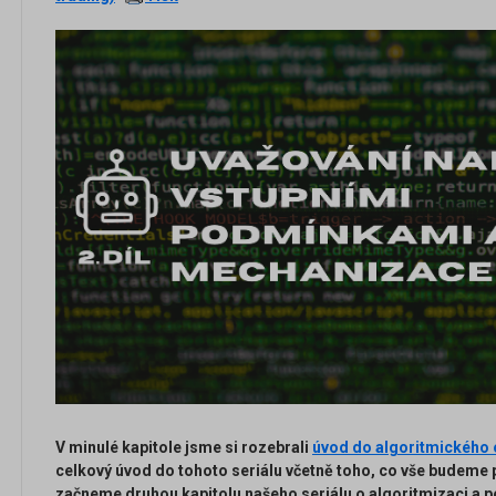
V minulé kapitole jsme si rozebrali
úvod do algoritmického
celkový úvod do tohoto seriálu včetně toho, co vše budeme 
začneme druhou kapitolu našeho seriálu o algoritmizaci a 