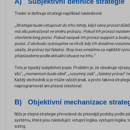
A)
Subjektivní definice strategie
Trader si definuje strategii například následovně:
„Strategie bude vstupovat do trhu tehdy, když cena prorazí důlež
má sílu pokračovat ve směru průrazu. Pokud trh prorazí reziste
otevřeme long pozici. Pokud naopak trh prorazí support a bude 
pozici. Z obchodu vystoupíme ve chvíli, kdy trh dosáhne rozumn
ukáže, že průraz byl falešný. Stop loss umístíme za nejbližší vý
přizpůsobíme podle aktuální situace na trhu.“
Toto je typický subjektivní popis. Problém je, že obsahuje výrazy
sílu“, „
momentum bude silné
“, „
rozumný zisk
“, „
falešný průraz
“ n
Každý obchodník si je může vyložit jinak, a proto taková strate
naprogramovat ani přesně otestovat.
B)
Objektivní mechanizace strate
Níže je stejná strategie převedená do přesnější podoby podle p
systému, které jsou následující: vstupní logika, výstupní logika, t
sizing.