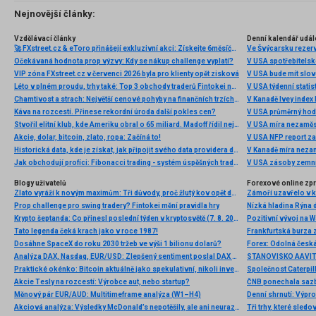
několik příkladů nejznámějších z nich.
Nejnovější články:
Vzdělávací články
Denní kalendář udál
🚀 FXstreet.cz & eToro přinášejí exkluzivní akci: Získejte 6měsíční členství ve VIP zóně ZDARMA
Ve Švýcarsku rezer
Očekávaná hodnota prop výzvy: Kdy se nákup challenge vyplatí?
V USA spotřebitelsk
VIP zóna FXstreet.cz v červenci 2026 byla pro klienty opět zisková
V USA bude mít slo
Léto v plném proudu, trhy také: Top 3 obchody traderů Fintokei na indexech a zlatě
V USA týdenní statist
Chamtivost a strach: Největší cenové pohyby na finančních trzích (červenec 2026)
V Kanadě Ivey index
Káva na rozcestí. Přinese rekordní úroda další pokles cen?
V USA průměrný hod
Stvořil elitní klub, kde Ameriku obral o 65 miliard. Madoff řídil největší Ponzi dějin
V USA míra nezaměs
Akcie, dolar, bitcoin, zlato, ropa: Začíná to!
V USA NFP report z
Historická data, kde je získat, jak připojit svého data providera do MultiCharts a proč je budeme potřebovat? (4. díl)
V Kanadě míra neza
Jak obchodují profíci: Fibonacci trading - systém úspěšných traderů
V USA zásoby zemní
Blogy uživatelů
Forexové online zp
Zlato vyráží k novým maximům: Tři důvody, proč žlutý kov opět dominuje
Prop challenge pro swing tradery? Fintokei mění pravidla hry
Nízká hladina Rýna 
Krypto šeptanda: Co přinesl poslední týden v kryptosvětě (7. 8. 2026)
Pozitivní vývoj na Wa
Tato legenda čeká krach jako v roce 1987!
Frankfurtská burza 
Dosáhne SpaceX do roku 2030 tržeb ve výši 1 bilionu dolarů?
Analýza DAX, Nasdaq, EUR/USD: Zlepšený sentiment poslal DAX na nová maxima
Praktické okénko: Bitcoin aktuálně jako spekulativní, nikoli investiční aktivum
Akcie Tesly na rozcestí: Výrobce aut, nebo startup?
Měnový pár EUR/AUD: Multitimeframe analýza (W1–H4)
Denní shrnutí: Výpro
Akciová analýza: Výsledky McDonald’s nepotěšily, ale ani neurazily. Jakou vizi společnost prezentovala?
Tři trhy, které sledo