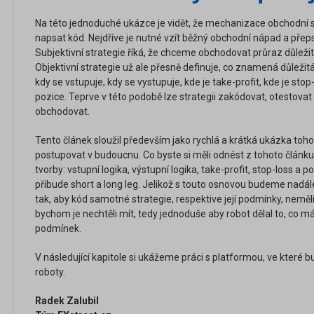
Na této jednoduché ukázce je vidět, že mechanizace obchodní
napsat kód. Nejdříve je nutné vzít běžný obchodní nápad a přeps
Subjektivní strategie říká, že chceme obchodovat průraz důležit
Objektivní strategie už ale přesně definuje, co znamená důležit
kdy se vstupuje, kdy se vystupuje, kde je take-profit, kde je stop-
pozice. Teprve v této podobě lze strategii zakódovat, otestova
obchodovat.
Tento článek sloužil především jako rychlá a krátká ukázka t
postupovat v budoucnu. Co byste si měli odnést z tohoto článku
tvorby: vstupní logika, výstupní logika, take-profit, stop-loss a p
přibude short a long leg. Jelikož s touto osnovou budeme nadál
tak, aby kód samotné strategie, respektive její podmínky, neměli
bychom je nechtěli mít, tedy jednoduše aby robot dělal to, co m
podmínek.
V následující kapitole si ukážeme práci s platformou, ve které
roboty.
Radek Zalubil