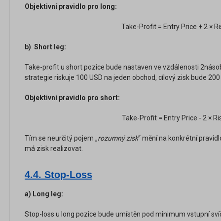
Objektivní pravidlo pro long:
Take-Profit = Entry Price + 2 × R
b)
Short leg:
Take-profit u short pozice bude nastaven ve vzdálenosti 2násob
strategie riskuje 100 USD na jeden obchod, cílový zisk bude 200
Objektivní pravidlo pro short:
Take-Profit = Entry Price - 2 × Ri
Tím se neurčitý pojem „
rozumný zisk
“ mění na konkrétní pravidl
má zisk realizovat.
4.4. Stop-Loss
a) Long leg:
Stop-loss u long pozice bude umístěn pod minimum vstupní sví