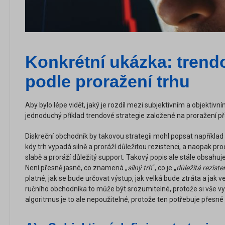
Konkrétní ukázka: trendo
podle proražení trhu
Aby bylo lépe vidět, jaký je rozdíl mezi subjektivním a objekti
jednoduchý příklad trendové strategie založené na proražení p
Diskreční obchodník by takovou strategii mohl popsat například t
kdy trh vypadá silně a proráží důležitou rezistenci, a naopak pro
slabě a proráží důležitý support. Takový popis ale stále obsahu
Není přesně jasné, co znamená „
silný trh
“, co je „
důležitá reziste
platné, jak se bude určovat výstup, jak velká bude ztráta a jak v
ručního obchodníka to může být srozumitelné, protože si vše vy
algoritmus je to ale nepoužitelné, protože ten potřebuje přesn