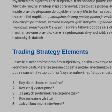
myšlenka pro algoritmizaci: subjektivní tržní nápad je pouze zač
Aby bylo možné strategii naprogramovat, otestovat a později 
každé pravidlo přepsáno do objektivní formy. Místo formulace „
musíme říct například: „
vstoupíme do long pozice, pokud je zaví
klouzavým průměrem, zároveň je objem vyšší než jeho 30periodo
maximum předchozích X svíček
“. Teprve v takové podobě se z 
mechanizované pravidlo, které lze jednoznačně vyhodnotit, zak
historických datech.
Trading Strategy Elements
Jakmile si uvědomíme problém subjektivity, dalším krokem je roz
jednotlivé části, které lze přesně popsat a později mechanizovat
pouze samotný vstup do trhu. V systematickém přístupu musí 
1.
Kdy do obchodu vstoupíme?
2.
Kdy z něj vystoupíme?
3.
Za jakých podmínek realizujeme zisk?
4.
Kde omezíme ztrátu?
5.
Jak velkou pozici otevřeme?