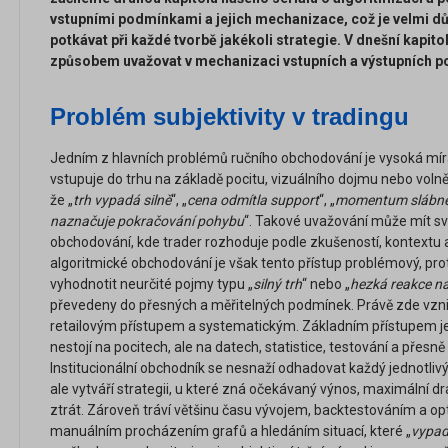
vstupními podmínkami a jejich mechanizace, což je velmi dů
potkávat při každé tvorbě jakékoli strategie. V dnešní kapi
způsobem uvažovat v mechanizaci vstupních a výstupních 
Problém subjektivity v tradingu
Jedním z hlavních problémů ručního obchodování je vysoká míra
vstupuje do trhu na základě pocitu, vizuálního dojmu nebo volně
že „
trh vypadá silně
“, „
cena odmítla support
“, „
momentum slábn
naznačuje pokračování pohybu
“. Takové uvažování může mít sv
obchodování, kde trader rozhoduje podle zkušeností, kontextu a 
algoritmické obchodování je však tento přístup problémový, pr
vyhodnotit neurčité pojmy typu „
silný trh
“ nebo „
hezká reakce n
převedeny do přesných a měřitelných podmínek. Právě zde vzn
retailovým přístupem a systematickým. Základním přístupem je
nestojí na pocitech, ale na datech, statistice, testování a přesn
Institucionální obchodník se nesnaží odhadovat každý jednotlivý
ale vytváří strategii, u které zná očekávaný výnos, maximální d
ztrát. Zároveň tráví většinu času vývojem, backtestováním a optim
manuálním procházením grafů a hledáním situací, které „
vypad