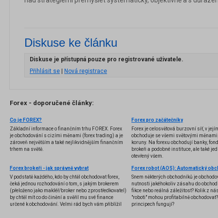
nad strategiemi přemýšlet systematicky, objektivně a s důraze
Diskuse ke článku
Diskuse je přístupná pouze pro registrované uživatele.
Přihlásit se
|
Nová registrace
Forex - doporučené články:
Co je FOREX?
Forex pro začátečníky
Základní informace o finančním trhu FOREX. Forex
Forex je celosvětová burzovní síť, v jej
je obchodování s cizími měnami (forex trading) a je
obchoduje se všemi světovými měnami,
zároveň největším a také nejlikvidnějším finančním
koruny. Na forexu obchodují banky, fondy
trhem na světě.
brokeři a podobné instituce, ale také jedn
otevřený všem.
Forex brokeři - jak správně vybrat
V podstatě každého, kdo by chtěl obchodovat forex,
Snem některých obchodníků je obchodo
čeká jednou rozhodování o tom, s jakým brokerem
nutnosti jakéhokoliv zásahu do obchod
(přeloženo jako makléř/broker nebo zprostředkovatel)
fikce nebo reálná záležitost? Kolik z nás
by chtěl mít co do činění a svěřil mu své finance
"roboti" mohou profitabilně obchodovat
určené k obchodování. Velmi rád bych vám přiblížil
principech fungují?
problematiku výběru brokera, rozdíl mezi
jednotlivými typy brokerů a v neposlední řadě uvedu