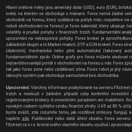
Hlavní světové měny jsou americký dolar (USD), euro (EUR), britská 
světě, na kterém se obchoduje s měnami. Forex nemá žádné centrál
obchodník na forexu, který vydělává na pohyb měn, respektive na v
neboli obchodování na forexu) je forex kalendář, který ukazuje č
volatility a prudké pohyby v finančních trzích. Fundamentální ana
upozornění na nebezpečné pohyby. Forex broker je zprostředkov
základních skupin a to Market-makeři, STP a ECN brokeři. Forex stra
(diskreční), mechanická nebo plně automatická (takzvaný aut
fundamentálních zpráv. Online grafy pro forex můžete sledovat na 
nejnavštěvovanější portál o obchodování na forexu u nás. Forex zprav
tak jako forex zone nebo vzdělávací zóna. Forex robot je jiný náz
takovýto systém pak obchoduje samostatně bez obchodníka.
Upozornění:
Všechny informace poskytované na serveru FXstreet.cz
trzích a neslouží v žádném případě coby konkrétní investiční č
registrovanými brokery či investičním poradcem ani makléřem. Rozd
vysokým rizikem rychlého vzniku finanční ztráty. U 69 až 80 % účtů 
byste zvážit, zda rozumíte tomu, jak rozdílové smlouvy fungují, a
najdete
zde
. Publikování nebo další šíření obsahu forex serveru
FXstreet.cz s.r.o. kromě svého vlastního obsahu využívá i zpravodajs