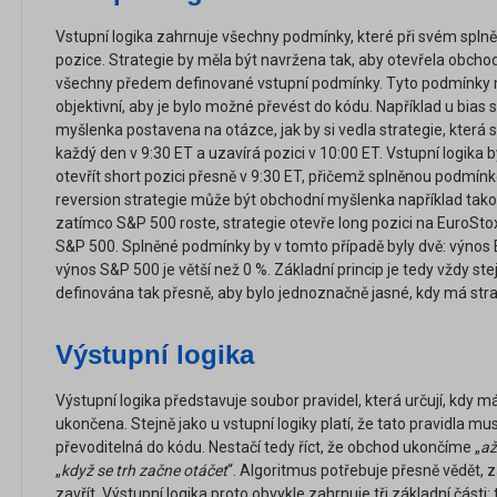
Vstupní logika zahrnuje všechny podmínky, které při svém splněn
pozice. Strategie by měla být navržena tak, aby otevřela obcho
všechny předem definované vstupní podmínky. Tyto podmínky mu
objektivní, aby je bylo možné převést do kódu. Například u bias
myšlenka postavena na otázce, jak by si vedla strategie, která
každý den v 9:30 ET a uzavírá pozici v 10:00 ET. Vstupní logika 
otevřít short pozici přesně v 9:30 ET, přičemž splněnou podmín
reversion strategie může být obchodní myšlenka například tako
zatímco S&P 500 roste, strategie otevře long pozici na EuroSto
S&P 500. Splněné podmínky by v tomto případě byly dvě: výnos
výnos S&P 500 je větší než 0 %. Základní princip je tedy vždy ste
definována tak přesně, aby bylo jednoznačně jasné, kdy má strat
Výstupní logika
Výstupní logika představuje soubor pravidel, která určují, kdy m
ukončena. Stejně jako u vstupní logiky platí, že tato pravidla mus
převoditelná do kódu. Nestačí tedy říct, že obchod ukončíme „
až
„
když se trh začne otáčet
“. Algoritmus potřebuje přesně vědět,
zavřít. Výstupní logika proto obvykle zahrnuje tři základní části: