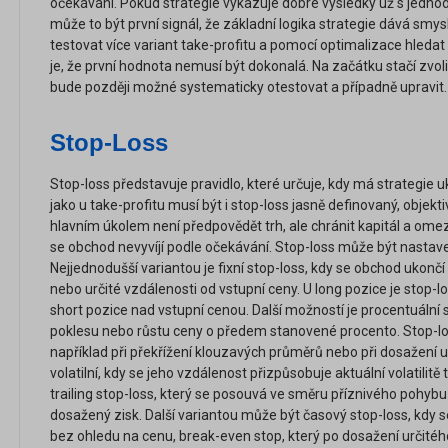
očekávání. Pokud strategie vykazuje dobré výsledky už s jedno
může to být první signál, že základní logika strategie dává sm
testovat více variant take-profitu a pomocí optimalizace hledat 
je, že první hodnota nemusí být dokonalá. Na začátku stačí zvol
bude později možné systematicky otestovat a případně upravit.
Stop-Loss
Stop-loss představuje pravidlo, které určuje, kdy má strategie u
jako u take-profitu musí být i stop-loss jasně definovaný, objekt
hlavním úkolem není předpovědět trh, ale chránit kapitál a omez
se obchod nevyvíjí podle očekávání. Stop-loss může být nastav
Nejjednodušší variantou je fixní stop-loss, kdy se obchod ukončí 
nebo určité vzdálenosti od vstupní ceny. U long pozice je stop-
short pozice nad vstupní cenou. Další možností je procentuální 
poklesu nebo růstu ceny o předem stanovené procento. Stop-lo
například při překřížení klouzavých průměrů nebo při dosažení u
volatilní, kdy se jeho vzdálenost přizpůsobuje aktuální volatilitě
trailing stop-loss, který se posouvá ve směru příznivého pohybu
dosažený zisk. Další variantou může být časový stop-loss, kdy s
bez ohledu na cenu, break-even stop, který po dosažení určitéh