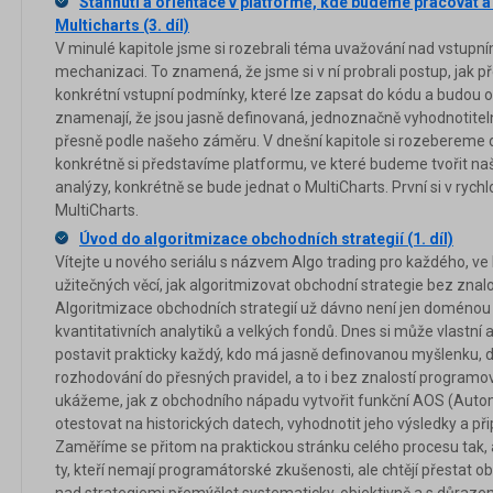
Stáhnutí a orientace v platformě, kde budeme pracovat a 
Multicharts (3. díl)
V minulé kapitole jsme si rozebrali téma uvažování nad vstupní
mechanizaci. To znamená, že jsme si v ní probrali postup, jak
konkrétní vstupní podmínky, které lze zapsat do kódu a budou obj
znamenají, že jsou jasně definovaná, jednoznačně vyhodnotitel
přesně podle našeho záměru. V dnešní kapitole si rozebereme dal
konkrétně si představíme platformu, ve které budeme tvořit na
analýzy, konkrétně se bude jednat o MultiCharts. První si v rychl
MultiCharts.
Úvod do algoritmizace obchodních strategií (1. díl)
Vítejte u nového seriálu s názvem Algo trading pro každého, v
užitečných věcí, jak algoritmizovat obchodní strategie bez znal
Algoritmizace obchodních strategií už dávno není jen doménou
kvantitativních analytiků a velkých fondů. Dnes si může vlastn
postavit prakticky každý, kdo má jasně definovanou myšlenku, d
rozhodování do přesných pravidel, a to i bez znalostí programov
ukážeme, jak z obchodního nápadu vytvořit funkční AOS (Autom
otestovat na historických datech, vyhodnotit jeho výsledky a při
Zaměříme se přitom na praktickou stránku celého procesu tak, ab
ty, kteří nemají programátorské zkušenosti, ale chtějí přestat ob