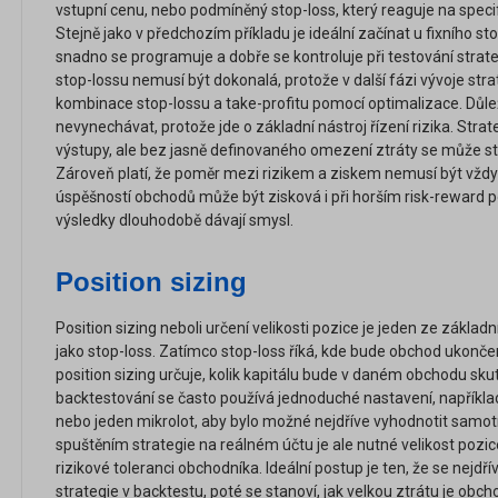
vstupní cenu, nebo podmíněný stop-loss, který reaguje na specific
Stejně jako v předchozím příkladu je ideální začínat u fixního st
snadno se programuje a dobře se kontroluje při testování strat
stop-lossu nemusí být dokonalá, protože v další fázi vývoje stra
kombinace stop-lossu a take-profitu pomocí optimalizace. Důleži
nevynechávat, protože jde o základní nástroj řízení rizika. Stra
výstupy, ale bez jasně definovaného omezení ztráty se může stá
Zároveň platí, že poměr mezi rizikem a ziskem nemusí být vždy 
úspěšností obchodů může být zisková i při horším risk-reward po
výsledky dlouhodobě dávají smysl.
Position sizing
Position sizing neboli určení velikosti pozice je jeden ze základn
jako stop-loss. Zatímco stop-loss říká, kde bude obchod ukonče
position sizing určuje, kolik kapitálu bude v daném obchodu skut
backtestování se často používá jednoduché nastavení, například
nebo jeden mikrolot, aby bylo možné nejdříve vyhodnotit samotn
spuštěním strategie na reálném účtu je ale nutné velikost pozice
rizikové toleranci obchodníka. Ideální postup je ten, že se nejd
strategie v backtestu, poté se stanoví, jak velkou ztrátu je ob