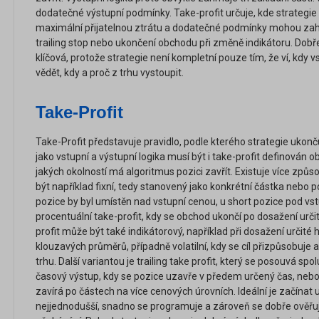
dodatečné výstupní podmínky. Take-profit určuje, kde strategie r
maximální přijatelnou ztrátu a dodatečné podmínky mohou zahr
trailing stop nebo ukončení obchodu při změně indikátoru. Dobře
klíčová, protože strategie není kompletní pouze tím, že ví, kdy v
vědět, kdy a proč z trhu vystoupit.
Take-Profit
Take-Profit představuje pravidlo, podle kterého strategie ukon
jako vstupní a výstupní logika musí být i take-profit definován ob
jakých okolností má algoritmus pozici zavřít. Existuje více způso
být například fixní, tedy stanovený jako konkrétní částka nebo p
pozice by byl umístěn nad vstupní cenou, u short pozice pod vst
procentuální take-profit, kdy se obchod ukončí po dosažení urč
profit může být také indikátorový, například při dosažení určité 
klouzavých průměrů, případně volatilní, kdy se cíl přizpůsobuje ak
trhu. Další variantou je trailing take profit, který se posouvá s
časový výstup, kdy se pozice uzavře v předem určený čas, nebo
zavírá po částech na více cenových úrovních. Ideální je začínat u
nejjednodušší, snadno se programuje a zároveň se dobře ověřuj