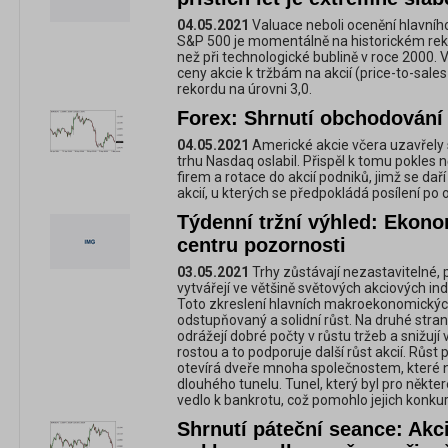
04.05.2021
Valuace neboli ocenění hlavní
S&P 500 je momentálně na historickém rek
než při technologické bublině v roce 2000. 
ceny akcie k tržbám na akcií (price-to-sale
rekordu na úrovni 3,0.
Forex: Shrnutí obchodování 
04.05.2021
Americké akcie včera uzavřely 
trhu Nasdaq oslabil. Přispěl k tomu pokles
firem a rotace do akcií podniků, jimž se da
akcií, u kterých se předpokládá posílení po
Týdenní tržní výhled: Ekono
centru pozornosti
03.05.2021
Trhy zůstávají nezastavitelné,
vytvářejí ve většině světových akciových i
Toto zkreslení hlavních makroekonomických
odstupňovaný a solidní růst. Na druhé stra
odrážejí dobré počty v růstu tržeb a snižují 
rostou a to podporuje další růst akcií. Růs
otevírá dveře mnoha společnostem, které ny
dlouhého tunelu. Tunel, který byl pro některé
vedlo k bankrotu, což pomohlo jejich konk
Shrnutí páteční seance: Akci