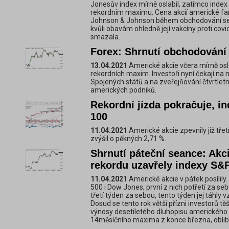
Jonesův index mírně oslabil, zatímco inde
rekordním maximu. Cena akcií americké fa
Johnson & Johnson během obchodování se
kvůli obavám ohledně její vakcíny proti covi
smazala.
Forex: Shrnutí obchodování 
13.04.2021
Americké akcie včera mírně osla
rekordních maxim. Investoři nyní čekají na
Spojených států a na zveřejňování čtvrtle
amerických podniků.
Rekordní jízda pokračuje, i
100
11.04.2021
Americké akcie zpevnily již tře
zvýšil o pěkných 2,71 %.
Shrnutí páteční seance: Akci
rekordu uzavřely indexy S&
11.04.2021
Americké akcie v pátek posílily
500 i Dow Jones, první z nich potřetí za seb
třetí týden za sebou, tento týden jej táhly
Dosud se tento rok větší přízni investorů tě
výnosy desetiletého dluhopisu amerického m
14měsíčního maxima z konce března, obliba