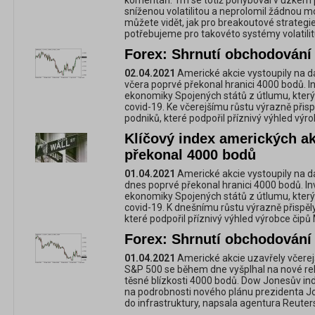
komentáři. Trh se totiž pohyboval v úzkém
sníženou volatilitou a neprolomil žádnou m
můžete vidět, jak pro breakoutové strategie
potřebujeme pro takovéto systémy volatilit
Forex: Shrnutí obchodování 
02.04.2021
Americké akcie vystoupily na da
včera poprvé překonal hranici 4000 bodů. Inv
ekonomiky Spojených států z útlumu, kter
covid-19. Ke včerejšímu růstu výrazně přis
podniků, které podpořil příznivý výhled výr
Klíčový index amerických a
překonal 4000 bodů
01.04.2021
Americké akcie vystoupily na da
dnes poprvé překonal hranici 4000 bodů. Inve
ekonomiky Spojených států z útlumu, kter
covid-19. K dnešnímu růstu výrazně přispěl
které podpořil příznivý výhled výrobce čipů 
Forex: Shrnutí obchodování 
01.04.2021
Americké akcie uzavřely včerej
S&P 500 se během dne vyšplhal na nové re
těsné blízkosti 4000 bodů. Dow Jonesův inde
na podrobnosti nového plánu prezidenta Jo
do infrastruktury, napsala agentura Reuter