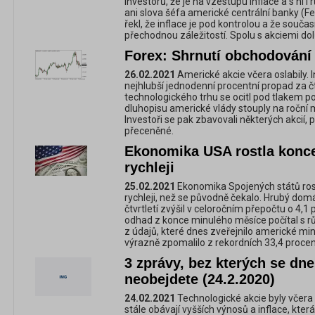
investorů, že je na vzestupu inflace a s ní
ani slova šéfa americké centrální banky (Fe
řekl, že inflace je pod kontrolou a že současn
přechodnou záležitostí. Spolu s akciemi dolů 
Forex: Shrnutí obchodování 
26.02.2021
Americké akcie včera oslabily.
nejhlubší jednodenní procentní propad za č
technologického trhu se ocitl pod tlakem p
dluhopisu americké vlády stouply na ročn
Investoři se pak zbavovali některých akcií, 
přeceněné.
Ekonomika USA rostla konc
rychleji
25.02.2021
Ekonomika Spojených států ros
rychleji, než se původně čekalo. Hrubý dom
čtvrtletí zvýšil v celoročním přepočtu o 4,1
odhad z konce minulého měsíce počítal s rů
z údajů, které dnes zveřejnilo americké m
výrazně zpomalilo z rekordních 33,4 procenta
3 zprávy, bez kterých se dne
neobejdete (24.2.2020)
24.02.2021
Technologické akcie byly včera 
stále obávají vyšších výnosů a inflace, kter