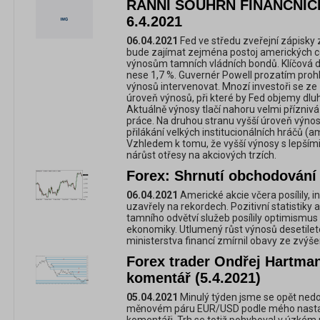
RANNÍ SOUHRN FINANČNÍC
6.4.2021
06.04.2021
Fed ve středu zveřejní zápisky
bude zajímat zejména postoj amerických c
výnosům tamních vládních bondů. Klíčová d
nese 1,7 %. Guvernér Powell prozatím prohlá
výnosů intervenovat. Mnozí investoři se ze
úroveň výnosů, při které by Fed objemy dlu
Aktuálně výnosy tlačí nahoru velmi přízniv
práce. Na druhou stranu vyšší úroveň výnos
přilákání velkých institucionálních hráčů (a
Vzhledem k tomu, že vyšší výnosy s lepšími
nárůst otřesy na akciových trzích.
Forex: Shrnutí obchodování 
06.04.2021
Americké akcie včera posílily,
uzavřely na rekordech. Pozitivní statistiky
tamního odvětví služeb posílily optimismus
ekonomiky. Utlumený růst výnosů desetile
ministerstva financí zmírnil obavy ze zvýše
Forex trader Ondřej Hartman
komentář (5.4.2021)
05.04.2021
Minulý týden jsme se opět ned
měnovém páru EUR/USD podle mého nasta