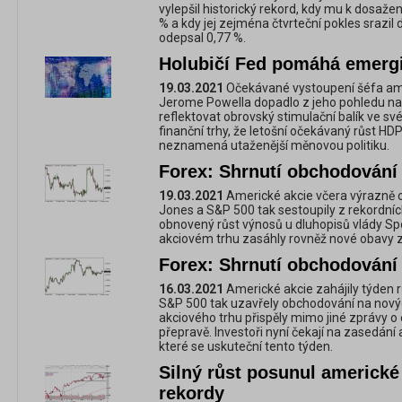
vylepšil historický rekord, kdy mu k dosaže
% a kdy jej zejména čtvrteční pokles srazil
odepsal 0,77 %.
Holubičí Fed pomáhá emerg
19.03.2021
Očekávané vystoupení šéfa ame
Jerome Powella dopadlo z jeho pohledu na 
reflektovat obrovský stimulační balík ve s
finanční trhy, že letošní očekávaný růst HDP
neznamená utaženější měnovou politiku.
Forex: Shrnutí obchodování 
19.03.2021
Americké akcie včera výrazně os
Jones a S&P 500 tak sestoupily z rekordníc
obnovený růst výnosů u dluhopisů vlády Sp
akciovém trhu zasáhly rovněž nové obavy z 
Forex: Shrnutí obchodování 
16.03.2021
Americké akcie zahájily týden 
S&P 500 tak uzavřely obchodování na nový
akciového trhu přispěly mimo jiné zprávy o
přepravě. Investoři nyní čekají na zasedání
které se uskuteční tento týden.
Silný růst posunul americké
rekordy