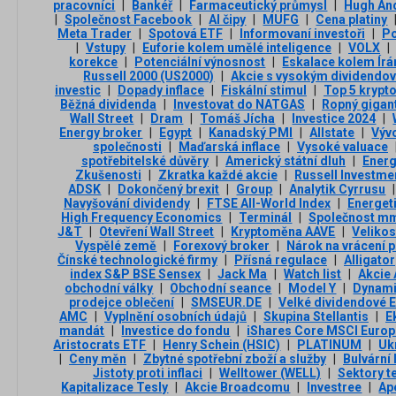
pracovníci
|
Bankéř
|
Farmaceutický průmysl
|
Hugh An
|
Společnost Facebook
|
AI čipy
|
MUFG
|
Cena platiny
Meta Trader
|
Spotová ETF
|
Informovaní investoři
|
Po
|
Vstupy
|
Euforie kolem umělé inteligence
|
VOLX
|
korekce
|
Potenciální výnosnost
|
Eskalace kolem Írá
Russell 2000 (US2000)
|
Akcie s vysokým dividend
investic
|
Dopady inflace
|
Fiskální stimul
|
Top 5 kryp
Běžná dividenda
|
Investovat do NATGAS
|
Ropný gigan
Wall Street
|
Dram
|
Tomáš Jícha
|
Investice 2024
|
Energy broker
|
Egypt
|
Kanadský PMI
|
Allstate
|
Vývo
společnosti
|
Maďarská inflace
|
Vysoké valuace
spotřebitelské důvěry
|
Americký státní dluh
|
Energ
Zkušenosti
|
Zkratka každé akcie
|
Russell Investme
ADSK
|
Dokončený brexit
|
Group
|
Analytik Cyrrusu
|
Navyšování dividendy
|
FTSE All-World Index
|
Energet
High Frequency Economics
|
Terminál
|
Společnost m
J&T
|
Otevření Wall Street
|
Kryptoměna AAVE
|
Velikos
Vyspělé země
|
Forexový broker
|
Nárok na vrácení 
Čínské technologické firmy
|
Přísná regulace
|
Alligator
index S&P BSE Sensex
|
Jack Ma
|
Watch list
|
Akcie 
obchodní války
|
Obchodní seance
|
Model Y
|
Dynamic
prodejce oblečení
|
SMSEUR.DE
|
Velké dividendové 
AMC
|
Vyplnění osobních údajů
|
Skupina Stellantis
|
E
mandát
|
Investice do fondu
|
iShares Core MSCI Euro
Aristocrats ETF
|
Henry Schein (HSIC)
|
PLATINUM
|
Uk
|
Ceny měn
|
Zbytné spotřební zboží a služby
|
Bulvární l
Jistoty proti inflaci
|
Welltower (WELL)
|
Sektory t
Kapitalizace Tesly
|
Akcie Broadcomu
|
Investree
|
Ap