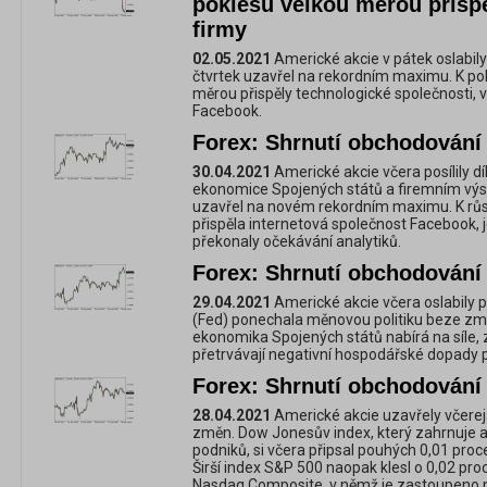
poklesu velkou měrou přisp
firmy
02.05.2021
Americké akcie v pátek oslabily
čtvrtek uzavřel na rekordním maximu. K po
měrou přispěly technologické společnosti, 
Facebook.
Forex: Shrnutí obchodování 
30.04.2021
Americké akcie včera posílily d
ekonomice Spojených států a firemním výs
uzavřel na novém rekordním maximu. K růs
přispěla internetová společnost Facebook, jej
překonaly očekávání analytiků.
Forex: Shrnutí obchodování 
29.04.2021
Americké akcie včera oslabily p
(Fed) ponechala měnovou politiku beze změ
ekonomika Spojených států nabírá na síle, 
přetrvávají negativní hospodářské dopady
Forex: Shrnutí obchodování 
28.04.2021
Americké akcie uzavřely včerej
změn. Dow Jonesův index, který zahrnuje ak
podniků, si včera připsal pouhých 0,01 pro
Širší index S&P 500 naopak klesl o 0,02 pr
Nasdaq Composite, v němž je zastoupeno m