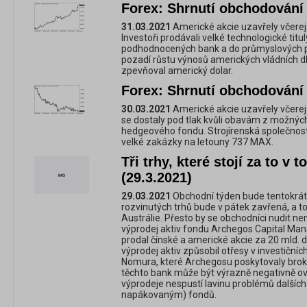
Forex: Shrnutí obchodování 
31.03.2021
Americké akcie uzavřely včere
Investoři prodávali velké technologické titul
podhodnocených bank a do průmyslových po
pozadí růstu výnosů amerických vládních d
zpevňoval americký dolar.
Forex: Shrnutí obchodování 
30.03.2021
Americké akcie uzavřely včere
se dostaly pod tlak kvůli obavám z možnýc
hedgeového fondu. Strojírenská společnost 
velké zakázky na letouny 737 MAX.
Tři trhy, které stojí za to v
(29.3.2021)
29.03.2021
Obchodní týden bude tentokrát o
rozvinutých trhů bude v pátek zavřená, a 
Austrálie. Přesto by se obchodníci nudit ne
výprodej aktiv fondu Archegos Capital Ma
prodal čínské a americké akcie za 20 mld. d
výprodej aktiv způsobil otřesy v investiční
Nomura, které Archegosu poskytovaly broker
těchto bank může být výrazně negativně ov
výprodeje nespustí lavinu problémů dalšíc
napákovaným) fondů.