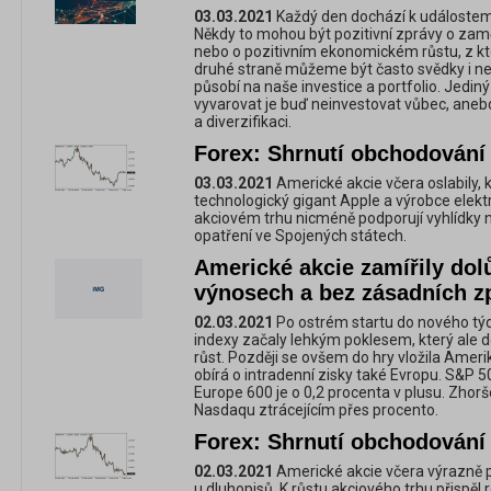
03.03.2021
Každý den dochází k událostem, 
Někdy to mohou být pozitivní zprávy o zam
nebo o pozitivním ekonomickém růstu, z kte
druhé straně můžeme být často svědky i neg
působí na naše investice a portfolio. Jedin
vyvarovat je buď neinvestovat vůbec, anebo s
a diverzifikaci.
Forex: Shrnutí obchodování 
03.03.2021
Americké akcie včera oslabily, k
technologický gigant Apple a výrobce elekt
akciovém trhu nicméně podporují vyhlídky 
opatření ve Spojených státech.
Americké akcie zamířily dolů
výnosech a bez zásadních z
02.03.2021
Po ostrém startu do nového týd
indexy začaly lehkým poklesem, který ale
růst. Později se ovšem do hry vložila Ameri
obírá o intradenní zisky také Evropu. S&P 5
Europe 600 je o 0,2 procenta v plusu. Zhorš
Nasdaqu ztrácejícím přes procento.
Forex: Shrnutí obchodování 
02.03.2021
Americké akcie včera výrazně pos
u dluhopisů. K růstu akciového trhu přispě