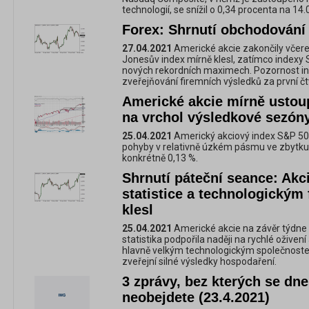
technologií, se snížil o 0,34 procenta na 14
Forex: Shrnutí obchodování 
27.04.2021
Americké akcie zakončily včer
Jonesův index mírně klesl, zatímco indexy
nových rekordních maximech. Pozornost inv
zveřejňování firemních výsledků za první čtv
Americké akcie mírně ustou
na vrchol výsledkové sezón
25.04.2021
Americký akciový index S&P 500 
pohyby v relativně úzkém pásmu ve zbytku t
konkrétně 0,13 %.
Shrnutí páteční seance: Akc
statistice a technologickým 
klesl
25.04.2021
Americké akcie na závěr týdne po
statistika podpořila naději na rychlé oživen
hlavně velkým technologickým společnostem
zveřejní silné výsledky hospodaření.
3 zprávy, bez kterých se dne
neobejdete (23.4.2021)