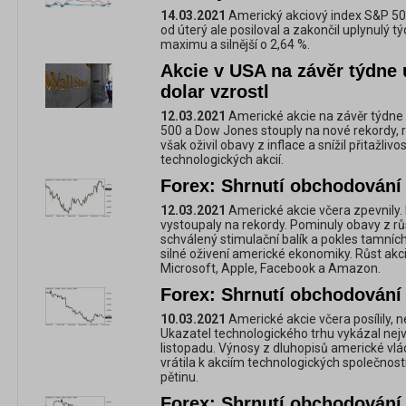
14.03.2021
Americký akciový index S&P 500
od úterý ale posiloval a zakončil uplynulý
maximu a silnější o 2,64 %.
Akcie v USA na závěr týdne 
dolar vzrostl
12.03.2021
Americké akcie na závěr týdne
500 a Dow Jones stouply na nové rekordy, 
však oživil obavy z inflace a snížil přitažli
technologických akcií.
Forex: Shrnutí obchodování 
12.03.2021
Americké akcie včera zpevnily
vystoupaly na rekordy. Pominuly obavy z růs
schválený stimulační balík a pokles tamníc
silné oživení americké ekonomiky. Růst akc
Microsoft, Apple, Facebook a Amazon.
Forex: Shrnutí obchodování 
10.03.2021
Americké akcie včera posílily, n
Ukazatel technologického trhu vykázal nejvy
listopadu. Výnosy z dluhopisů americké vlád
vrátila k akciím technologických společnost
pětinu.
Forex: Shrnutí obchodování 