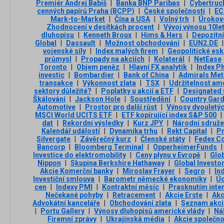
Premiér Andrej Babiš
|
Banka BNP Paribas
|
Cybertruc
cenných papírů Praha (BCPP)
|
České společnosti
|
EC
Mark-to-Market
|
Čína a USA
|
Volný trh
|
Úrokové
Zhodnocení v desítkách procent
|
Vývoj výnosu 10le
dluhopisu
|
Kenneth Broux
|
Hims & Hers
|
Depozitní
Global
|
Dassault
|
Možnost obchodování
|
EUN2.DE
|
vojenské síly
|
Index malých firem
|
Geopolitické esk
průmysl
|
Propady na akciích
|
Kolaterál
|
NetEase
Toronto
|
Objem peněz
|
Hlavní FX analytik
|
Index Ph
investic
|
Bombardier
|
Bank of China
|
Admirals Met
transakce
|
Výkonnost zlata
|
TSX
|
Udržitelnost am
sektory důležité?
|
Poplatky u akcií a ETF
|
Designated 
Škálování
|
Jackson Hole
|
Soustředění
|
Country Gar
Automotive
|
Prostor pro další růst
|
Výnosy dvouletýc
MSCI World UCITS ETF
|
ETF kopírující index S&P 500
|
dat
|
Rekordní výsledky
|
Kurz JPY
|
Národní sdruže
Kalendář událostí
|
Dynamika trhu
|
Rekt Capital
|
Pr
Silvergate
|
Závěrečný kurz
|
Členské státy
|
Fedex C
Bancorp
|
Bloomberg Terminal
|
OpperheimerFunds
|
Investice do elektromobility
|
Ceny plynu v Evropě
|
Glob
Nippon
|
Skupina Berkshire Hathaway
|
Global Investo
Akcie Komerční banky
|
Miroslav Frayer
|
Segro
|
In
Investiční smlouva
|
Barometr německé ekonomiky
|
Úd
cen
|
Indexy PMI
|
Kontraktní měsíc
|
Prasknutím inter
Nečekané pohyby
|
Retracement
|
Akcie Erste
|
Akc
Advokátní kanceláře
|
Obchodování zlata
|
Seznam akci
|
Portu Gallery
|
Výnosy dluhopisů americké vlády
|
Ná
Firemní zprávy
|
Ukrajinská média
|
Akcie společno