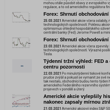
mohou stále působit obavy z evropského výv
regulace, a to od amerického regulátora fin
Forex: Shrnutí obchodování 
25.03.2021
Americké akcie včera oslabily, n
technologických společností. Poklesu akcio
optimismus ohledně hospodářského oživení,
centrální banky (Fed) Jerome Powell a mini
Forex: Shrnutí obchodování 
23.03.2021
Americké akcie včera zpevnily. 
technologických společností. Výrazně posíl
Tesla.
Týdenní tržní výhled: FED a
centru pozornosti
22.03.2021
Po minulotýdenní tiskové konf
prudce zvýšil a pokusil se vymanit ze své 
tak nestalo, obchodníci budou tento týden h
amerického Federálního rezervního systé
projevech v pondělí a úterý.
Americké akcie vylepšily hi
nakonec zapsaly mírnou ztr
21.03.2021
Americký akciový index S&P 50