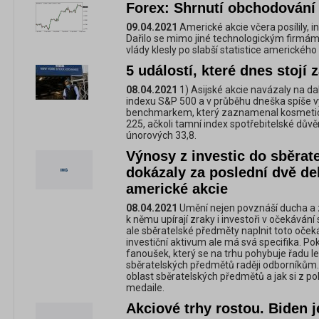
Forex: Shrnutí obchodování 
09.04.2021
Americké akcie včera posílily, 
Dařilo se mimo jiné technologickým firmá
vlády klesly po slabší statistice amerického
5 událostí, které dnes stojí 
08.04.2021
1) Asijské akcie navázaly na d
indexu S&P 500 a v průběhu dneška spíše v
benchmarkem, který zaznamenal kosmeticko
225, ačkoli tamní index spotřebitelské důvě
únorových 33,8.
Výnosy z investic do sběra
dokázaly za poslední dvě d
americké akcie
08.04.2021
Umění nejen povznáší ducha a zk
k němu upírají zraky i investoři v očekává
ale sběratelské předměty naplnit toto oček
investiční aktivum ale má svá specifika. P
fanoušek, který se na trhu pohybuje řadu let
sběratelských předmětů raději odborníkům
oblast sběratelských předmětů a jak si z po
medaile.
Akciové trhy rostou. Biden j