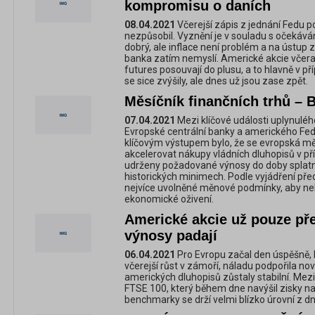
kompromisu o daních
08.04.2021
Včerejší zápis z jednání Fedu 
nezpůsobil. Vyznění je v souladu s očekává
dobrý, ale inflace není problém a na ústup
banka zatím nemyslí. Americké akcie včera
futures posouvají do plusu, a to hlavně v 
se sice zvýšily, ale dnes už jsou zase zpět.
Měsíčník finančních trhů – 
07.04.2021
Mezi klíčové události uplynuléh
Evropské centrální banky a amerického Fed
klíčovým výstupem bylo, že se evropská mě
akcelerovat nákupy vládních dluhopisů v pří
udrženy požadované výnosy do doby splatno
historických minimech. Podle vyjádření před
nejvíce uvolněné měnové podmínky, aby ne
ekonomické oživení.
Americké akcie už pouze pře
výnosy padají
06.04.2021
Pro Evropu začal den úspěšně, 
včerejší růst v zámoří, náladu podpořila no
amerických dluhopisů zůstaly stabilní. Mezi
FTSE 100, který během dne navýšil zisky na
benchmarky se drží velmi blízko úrovní z d