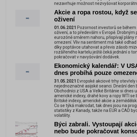
nezavrhuje možnost nezvyšovat korporátní
Akcie a ropa rostou, když se
oživení
01.06.2021
Pozornost investorů se během 
oživení, a to především v Evropě. Drobným 
eurozóně směrem nahoru, přispívají plány n
omezení. Vliv na sentiment má také odhad 
díky poptávce utahovat a převis zásob mi
rozšířeného kartelu ještě čeká jednání o tom
pokračovat v navyšování dodávek.
Ekonomický kalendář: V USA 
dnes probíhá pouze omezen
31.05.2021
Evropské akciové trhy otevřely 
nejednoznačné asijské seanci. Dnešní den by
Obchodníci z USA a Velké Británie si dnes už
americké indexy, drahé kovy a ropy WTI se
Britské indexy, americké akcie a zeměděls
Co se týká makrodat, tak dnes jsou na prog
statistiky z Kanady, takže na EUR a CAD b
volatility.
Býci zabrali. Vystoupají akc
nebo bude pokračovat kons