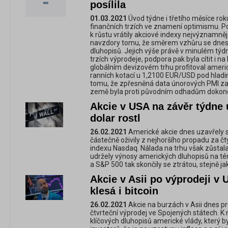
posílila
01.03.2021
Úvod týdne i třetího měsíce rok
finančních trzích ve znamení optimismu. P
k růstu vrátily akciové indexy nejvýznamněj
navzdory tomu, že směrem vzhůru se dnes 
dluhopisů. Jejich výše právě v minulém týd
trzích výprodeje, podpora pak byla cítit i n
globálním devizovém trhu profitoval americ
ranních kotací u 1,2100 EUR/USD pod hladin
tomu, že zpřesněná data únorových PMI za 
země byla proti původním odhadům dokonc
Akcie v USA na závěr týdne 
dolar rostl
26.02.2021
Americké akcie dnes uzavřely s
částečně oživily z nejhoršího propadu za čt
indexu Nasdaq. Nálada na trhu však zůstala
udržely výnosy amerických dluhopisů na 
a S&P 500 tak skončily se ztrátou, stejně j
Akcie v Asii po výprodeji v 
klesá i bitcoin
26.02.2021
Akcie na burzách v Asii dnes pr
čtvrteční výprodej ve Spojených státech. K
klíčových dluhopisů americké vlády, který 