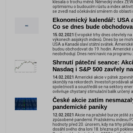
klesala o trochu méně. Německý index ZEW
optimismu o budoucím růstu a index aktivi
se zvedl nad očekávání směrem do oblasti 
Ekonomický kalendář: USA a
Co se dnes bude obchodova
15.02.2021
Evropské trhy dnes otevřely na
výkonech asijských indexů. Dnes by se mohl
USA a Kanadě slaví státní svátek. Americké
budou obchodovat do 19. hodin. Americké 
neobchodují. Dnes není navíc na programu 
Shrnutí páteční seance: Akc
Nasdaq i S&P 500 zavřely n
14.02.2021
Americké akcie v pátek zpevnil
skončily na rekordech. Investoři prodávali 
společností a soustředili se na sektory ener
ovlivňuje chystaný stimulační balík určený
České akcie zatím nesmazaly
pandemické paniky
12.02.2021
Akcie na pražské burze ještě z
způsobené pandemií. Pražskému indexu PX c
hodnoty před 20. únorem, kdy na trhy přišla
dosáhl svého dna loni 18. března při pokle