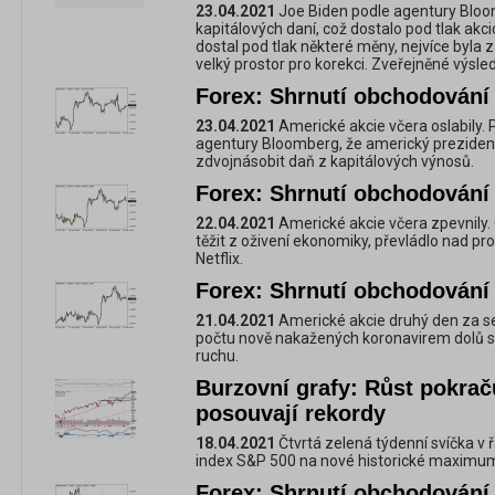
23.04.2021
Joe Biden podle agentury Bloom
kapitálových daní, což dostalo pod tlak akc
dostal pod tlak některé měny, nejvíce byla 
velký prostor pro korekci. Zveřejněné výsle
Forex: Shrnutí obchodování 
23.04.2021
Americké akcie včera oslabily.
agentury Bloomberg, že americký preziden
zdvojnásobit daň z kapitálových výnosů.
Forex: Shrnutí obchodování 
22.04.2021
Americké akcie včera zpevnily. 
těžit z oživení ekonomiky, převládlo nad pr
Netflix.
Forex: Shrnutí obchodování 
21.04.2021
Americké akcie druhý den za se
počtu nově nakažených koronavirem dolů st
ruchu.
Burzovní grafy: Růst pokrač
posouvají rekordy
18.04.2021
Čtvrtá zelená týdenní svíčka v 
index S&P 500 na nové historické maximum,
Forex: Shrnutí obchodování 