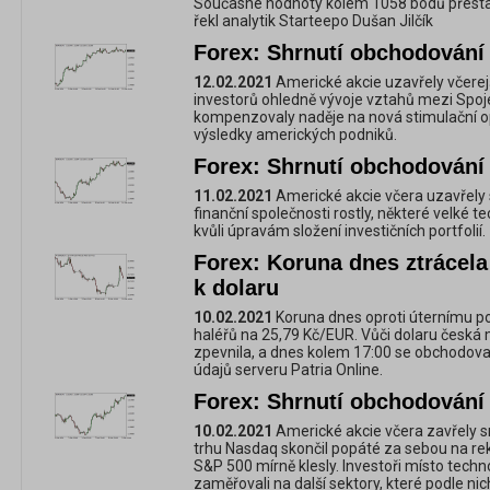
Současné hodnoty kolem 1058 bodů přestavu
řekl analytik Starteepo Dušan Jilčík
Forex: Shrnutí obchodování 
12.02.2021
Americké akcie uzavřely včere
investorů ohledně vývoje vztahů mezi Spoj
kompenzovaly naděje na nová stimulační opa
výsledky amerických podniků.
Forex: Shrnutí obchodování 
11.02.2021
Americké akcie včera uzavřely
finanční společnosti rostly, některé velké t
kvůli úpravám složení investičních portfolií.
Forex: Koruna dnes ztrácela 
k dolaru
10.02.2021
Koruna dnes oproti úternímu po
haléřů na 25,79 Kč/EUR. Vůči dolaru česká
zpevnila, a dnes kolem 17:00 se obchodova
údajů serveru Patria Online.
Forex: Shrnutí obchodování 
10.02.2021
Americké akcie včera zavřely s
trhu Nasdaq skončil popáté za sebou na r
S&P 500 mírně klesly. Investoři místo tech
zaměřovali na další sektory, které podle ni