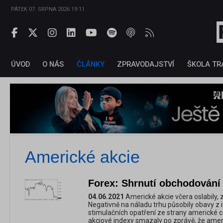
PÁTEK 07. SRPNA 2026 19:11
ÚVOD
O NÁS
ČLÁNKY
ZPRAVODAJSTVÍ
ŠKOLA TR
Americké akcie
Forex: Shrnutí obchodování 
04.06.2021
Americké akcie včera oslabily, 
Negativně na náladu trhu působily obavy z
stimulačních opatření ze strany americké ce
akciové indexy smazaly po zprávě, že amer