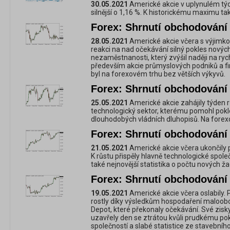
30.05.2021
Americké akcie v uplynulém týd
silnější o 1,16 %. K historickému maximu ta
Forex: Shrnutí obchodování 
28.05.2021
Americké akcie včera s výjimkou
reakci na nad očekávání silný pokles novýc
nezaměstnanosti, který zvýšil naději na ryc
především akcie průmyslových podniků a fi
byl na forexovém trhu bez větších výkyvů.
Forex: Shrnutí obchodování 
25.05.2021
Americké akcie zahájily týden 
technologický sektor, kterému pomohl pok
dlouhodobých vládních dluhopisů. Na forex
Forex: Shrnutí obchodování 
21.05.2021
Americké akcie včera ukončily pokl
K růstu přispěly hlavně technologické společ
také nejnovější statistika o počtu nových ž
Forex: Shrnutí obchodování 
19.05.2021
Americké akcie včera oslabily.
rostly díky výsledkům hospodaření maloo
Depot, které překonaly očekávání. Své zisk
uzavřely den se ztrátou kvůli prudkému po
společností a slabé statistice ze stavebníh