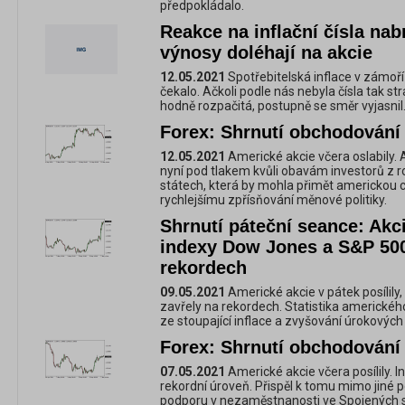
předpokládalo.
Reakce na inflační čísla nabr
výnosy doléhají na akcie
12.05.2021
Spotřebitelská inflace v zámoří
čekalo. Ačkoli podle nás nebyla čísla tak st
hodně rozpačitá, postupně se směr vyjasnil
Forex: Shrnutí obchodování 
12.05.2021
Americké akcie včera oslabily. 
nyní pod tlakem kvůli obavám investorů z r
státech, která by mohla přimět americkou c
rychlejšímu zpřísňování měnové politiky.
Shrnutí páteční seance: Akci
indexy Dow Jones a S&P 500
rekordech
09.05.2021
Americké akcie v pátek posílil
zavřely na rekordech. Statistika americkéh
ze stoupající inflace a zvyšování úrokových
Forex: Shrnutí obchodování 
07.05.2021
Americké akcie včera posílily. 
rekordní úroveň. Přispěl k tomu mimo jiné 
podporu v nezaměstnanosti ve Spojených s