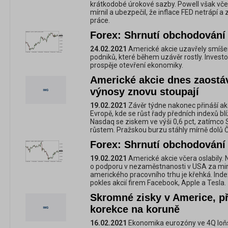
krátkodobé úrokové sazby. Powell však vče
mírnil a ubezpečil, že inflace FED netrápí 
práce.
Forex: Shrnutí obchodování 
24.02.2021
Americké akcie uzavřely smíšen
podniků, které během uzávěr rostly. Investoř
prospěje otevření ekonomiky.
Americké akcie dnes zaostáv
výnosy znovu stoupají
19.02.2021
Závěr týdne nakonec přináší akc
Evropě, kde se růst řady předních indexů blí
Nasdaq se ziskem ve výši 0,6 pct, zatímco
růstem. Pražskou burzu stáhly mírně dolů 
Forex: Shrnutí obchodování 
19.02.2021
Americké akcie včera oslabily.
o podporu v nezaměstnanosti v USA za minu
amerického pracovního trhu je křehká. Inde
pokles akcií firem Facebook, Apple a Tesla.
Skromné zisky v Americe, p
korekce na koruně
16.02.2021
Ekonomika eurozóny ve 4Q loňsk