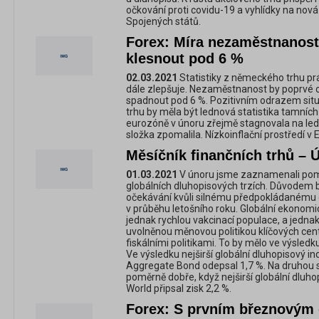
očkování proti covidu-19 a vyhlídky na no
Spojených států.
Forex: Míra nezaměstnanos
klesnout pod 6 %
02.03.2021
Statistiky z německého trhu prá
dále zlepšuje. Nezaměstnanost by poprvé 
spadnout pod 6 %. Pozitivním odrazem si
trhu by měla být lednová statistika tamních
eurozóně v únoru zřejmě stagnovala na led
složka zpomalila. Nízkoinflační prostředí v 
Měsíčník finančních trhů – 
01.03.2021
V únoru jsme zaznamenali pom
globálních dluhopisových trzích. Důvodem by
očekávání kvůli silnému předpokládanému
v průběhu letošního roku. Globální ekonomi
jednak rychlou vakcinací populace, a jedn
uvolněnou měnovou politikou klíčových cent
fiskálními politikami. To by mělo ve výsledk
Ve výsledku nejširší globální dluhopisový 
Aggregate Bond odepsal 1,7 %. Na druhou s
poměrně dobře, když nejširší globální dluho
World připsal zisk 2,2 %.
Forex: S prvním březnovým