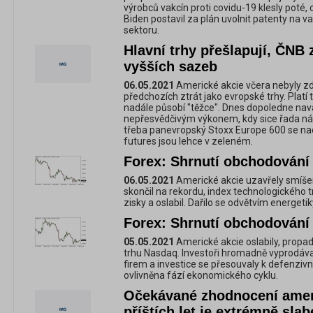
výrobců vakcín proti covidu-19 klesly poté,
Biden postavil za plán uvolnit patenty na va
sektoru.
Hlavní trhy přešlapují, ČNB
vyšších sazeb
06.05.2021
Americké akcie včera nebyly z
předchozích ztrát jako evropské trhy. Platí
nadále působí "těžce". Dnes dopoledne nav
nepřesvědčivým výkonem, kdy sice řada nár
třeba panevropský Stoxx Europe 600 se na
futures jsou lehce v zeleném.
Forex: Shrnutí obchodování 
06.05.2021
Americké akcie uzavřely smíše
skončil na rekordu, index technologického
zisky a oslabil. Dařilo se odvětvím energeti
Forex: Shrnutí obchodování 
05.05.2021
Americké akcie oslabily, propa
trhu Nasdaq. Investoři hromadně vyprodával
firem a investice se přesouvaly k defenzivní
ovlivněna fází ekonomického cyklu.
Očekávané zhodnocení amer
příštích let je extrémně slab