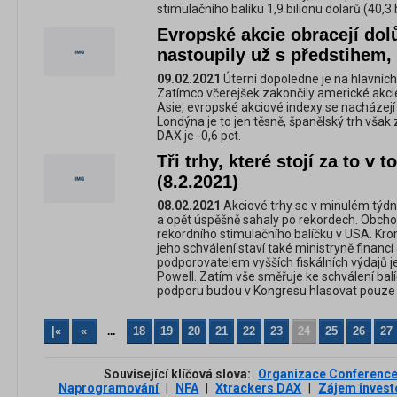
stimulačního balíku 1,9 bilionu dolarů (40,3 b
Evropské akcie obracejí dol
nastoupily už s předstihem, 
09.02.2021
Úterní dopoledne je na hlavních
Zatímco včerejšek zakončily americké akci
Asie, evropské akciové indexy se nacházejí 
Londýna je to jen těsně, španělský trh však
DAX je -0,6 pct.
Tři trhy, které stojí za to v
(8.2.2021)
08.02.2021
Akciové trhy se v minulém týd
a opět úspěšně sahaly po rekordech. Obchod
rekordního stimulačního balíčku v USA. Kr
jeho schválení staví také ministryně finan
podporovatelem vyšších fiskálních výdajů 
Powell. Zatím vše směřuje ke schválení balíč
podporu budou v Kongresu hlasovat pouze
|«
«
18
19
20
21
22
23
24
25
26
27
...
Související klíčová slova:
Organizace Conferenc
Naprogramování
|
NFA
|
Xtrackers DAX
|
Zájem invest