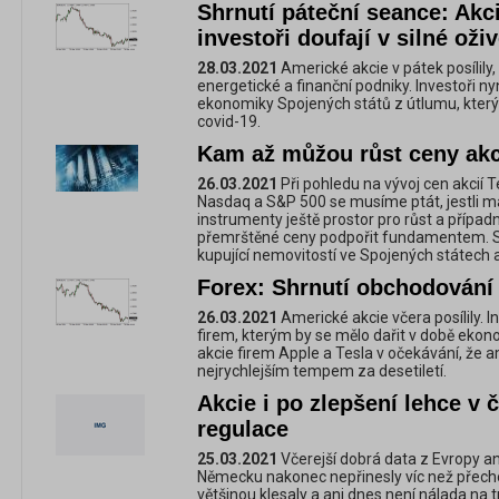
Shrnutí páteční seance: Akci
investoři doufají v silné ož
28.03.2021
Americké akcie v pátek posílily, 
energetické a finanční podniky. Investoři ny
ekonomiky Spojených států z útlumu, kter
covid-19.
Kam až můžou růst ceny akc
26.03.2021
Při pohledu na vývoj cen akcií T
Nasdaq a S&P 500 se musíme ptát, jestli maj
instrumenty ještě prostor pro růst a případně
přemrštěné ceny podpořit fundamentem. Ste
kupující nemovitostí ve Spojených státech 
Forex: Shrnutí obchodování 
26.03.2021
Americké akcie včera posílily. I
firem, kterým by se mělo dařit v době ekono
akcie firem Apple a Tesla v očekávání, že 
nejrychlejším tempem za desetiletí.
Akcie i po zlepšení lehce v
regulace
25.03.2021
Včerejší dobrá data z Evropy an
Německu nakonec nepřinesly víc než přech
většinou klesaly a ani dnes není nálada na tr