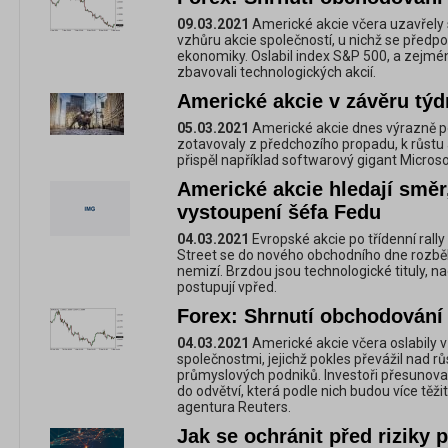
09.03.2021
Americké akcie včera uzavřely 
vzhůru akcie společností, u nichž se předpo
ekonomiky. Oslabil index S&P 500, a zejmén
zbavovali technologických akcií.
Americké akcie v závěru týd
05.03.2021
Americké akcie dnes výrazně pos
zotavovaly z předchozího propadu, k růstu
přispěl například softwarový gigant Micros
Americké akcie hledají směr
vystoupení šéfa Fedu
04.03.2021
Evropské akcie po třídenní rally
Street se do nového obchodního dne rozbě
nemizí. Brzdou jsou technologické tituly, n
postupují vpřed.
Forex: Shrnutí obchodování 
04.03.2021
Americké akcie včera oslabily v
společnostmi, jejichž pokles převážil nad r
průmyslových podniků. Investoři přesunoval
do odvětví, která podle nich budou více těž
agentura Reuters.
Jak se ochránit před riziky 