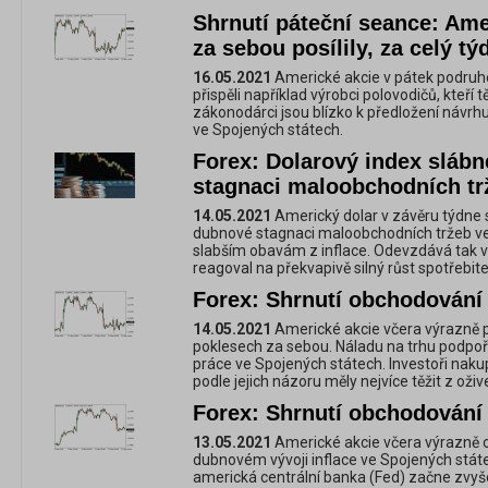
Shrnutí páteční seance: Ame
za sebou posílily, za celý tý
16.05.2021
Americké akcie v pátek podruhé z
přispěli například výrobci polovodičů, kteří t
zákonodárci jsou blízko k předložení návr
ve Spojených státech.
Forex: Dolarový index slábn
stagnaci maloobchodních tr
14.05.2021
Americký dolar v závěru týdne
dubnové stagnaci maloobchodních tržeb ve 
slabším obavám z inflace. Odevzdává tak vě
reagoval na překvapivě silný růst spotřebit
Forex: Shrnutí obchodování 
14.05.2021
Americké akcie včera výrazně po
poklesech za sebou. Náladu na trhu podpořil
práce ve Spojených státech. Investoři nakup
podle jejich názoru měly nejvíce těžit z oži
Forex: Shrnutí obchodování 
13.05.2021
Americké akcie včera výrazně os
dubnovém vývoji inflace ve Spojených státec
americká centrální banka (Fed) začne zvyš