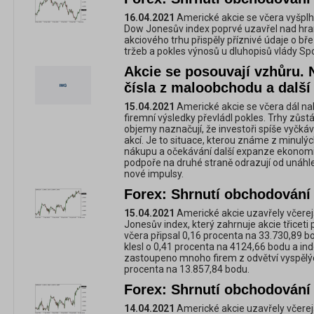
16.04.2021
Americké akcie se včera vyšplh
Dow Jonesův index poprvé uzavřel nad hran
akciového trhu přispěly příznivé údaje o 
tržeb a pokles výnosů u dluhopisů vlády Sp
Akcie se posouvají vzhůru.
čísla z maloobchodu a další
15.04.2021
Americké akcie se včera dál nah
firemní výsledky převládl pokles. Trhy zůst
objemy naznačují, že investoři spíše vyčkáva
akcí. Je to situace, kterou známe z minulýc
nákupu a očekávání další expanze ekonomi
podpoře na druhé straně odrazují od unáhl
nové impulsy.
Forex: Shrnutí obchodování 
15.04.2021
Americké akcie uzavřely včere
Jonesův index, který zahrnuje akcie třiceti
včera připsal 0,16 procenta na 33.730,89 b
klesl o 0,41 procenta na 4124,66 bodu a i
zastoupeno mnoho firem z odvětví vyspělých 
procenta na 13.857,84 bodu.
Forex: Shrnutí obchodování 
14.04.2021
Americké akcie uzavřely včere