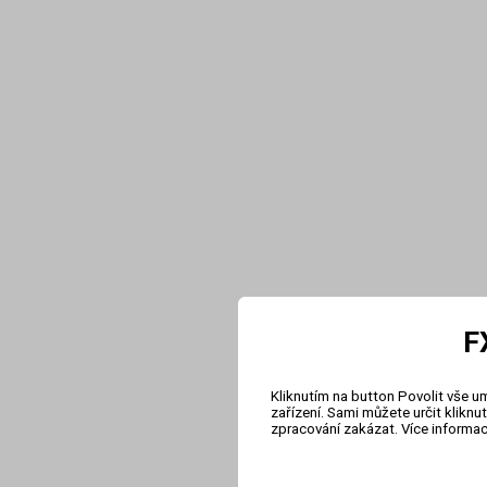
F
Kliknutím na button Povolit vše u
zařízení. Sami můžete určit klikn
zpracování zakázat. Více informa