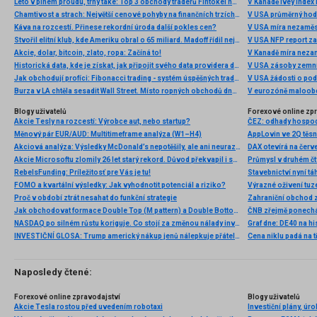
Léto v plném proudu, trhy také: Top 3 obchody traderů Fintokei na indexech a zlatě
V Kanadě Ivey index
Chamtivost a strach: Největší cenové pohyby na finančních trzích (červenec 2026)
V USA průměrný hod
Káva na rozcestí. Přinese rekordní úroda další pokles cen?
V USA míra nezaměs
Stvořil elitní klub, kde Ameriku obral o 65 miliard. Madoff řídil největší Ponzi dějin
V USA NFP report z
Akcie, dolar, bitcoin, zlato, ropa: Začíná to!
V Kanadě míra neza
Historická data, kde je získat, jak připojit svého data providera do MultiCharts a proč je budeme potřebovat? (4. díl)
V USA zásoby zemní
Jak obchodují profíci: Fibonacci trading - systém úspěšných traderů
V USA žádosti o po
Burza v LA chtěla sesadit Wall Street. Místo ropných obchodů dnes místem duní basy
V eurozóně maloobc
Blogy uživatelů
Forexové online zp
Akcie Tesly na rozcestí: Výrobce aut, nebo startup?
ČEZ: odhady hospod
Měnový pár EUR/AUD: Multitimeframe analýza (W1–H4)
Akciová analýza: Výsledky McDonald’s nepotěšily, ale ani neurazily. Jakou vizi společnost prezentovala?
Akcie Microsoftu zlomily 26 let starý rekord. Důvod překvapil i samotné investory
RebelsFunding: Príležitosť pre Vás je tu!
Stavebnictví nyní tá
FOMO a kvartální výsledky: Jak vyhodnotit potenciál a riziko?
Proč v období ztrát nesahat do funkční strategie
Zahraniční obchod z
Jak obchodovat formace Double Top (M pattern) a Double Bottom (W pattern)
NASDAQ po silném růstu koriguje. Co stojí za změnou nálady investorů?
INVESTIČNÍ GLOSA: Trump americký nákup jenů nálepkuje přátelstvím. Pravda je jinde
Cena niklu padá na 
Naposledy čtené:
Forexové online zpravodajství
Blogy uživatelů
Akcie Tesla rostou před uvedením robotaxi