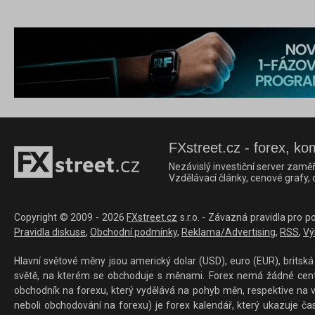
FXstreet.cz - forex, ko
Nezávislý investiční server zaměř
Vzdělávací články, cenové grafy,
Copyright © 2009 - 2026
FXstreet.cz
s.r.o. - Závazná pravidla pro p
Pravidla diskuse
,
Obchodní podmínky
,
Reklama/Advertising
,
RSS
,
Vý
Hlavní světové měny jsou americký dolar (USD), euro (EUR), britská 
světě, na kterém se obchoduje s měnami. Forex nemá žádné centrál
obchodník na forexu, který vydělává na pohyb měn, respektive na v
neboli obchodování na forexu) je forex kalendář, který ukazuje č