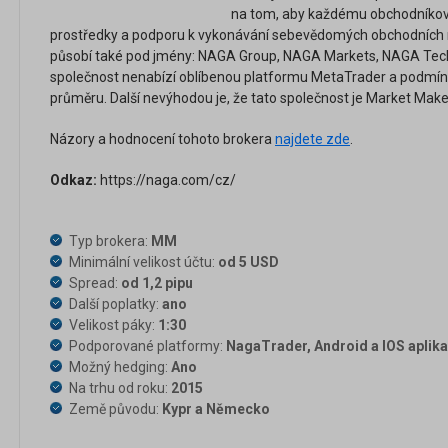
na tom, aby každému obchodníkovi
prostředky a podporu k vykonávání sebevědomých obchodních
působí také pod jmény: NAGA Group, NAGA Markets, NAGA Tech
společnost nenabízí oblíbenou platformu MetaTrader a podmínky
průměru. Další nevýhodou je, že tato společnost je Market Mak
Názory a hodnocení tohoto brokera
najdete zde
.
Odkaz:
https://naga.com/cz/
Typ brokera:
MM
Minimální velikost účtu:
od 5 USD
Spread:
od 1,2 pipu
Další poplatky:
ano
Velikost páky:
1:30
Podporované platformy:
NagaTrader, Android a IOS aplik
Možný hedging:
Ano
Na trhu od roku:
2015
Země původu:
Kypr a Německo