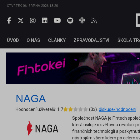
ČTVRTEK 06. SRPNA 2026 13:20
ÚVOD
O NÁS
ČLÁNKY
ZPRAVODAJSTVÍ
ŠKOLA TR
NAGA
Hodnocení uživetelů: 1.7
(3x).
diskuse/hodnocení
Společnost NAGA je Fintech společ
která usiluje o světovou revoluci 
finančních technologií a poskytnut
nástrojům všem lidem po celém sv