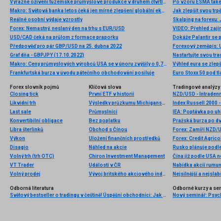
Výrazné oživení tuzemské průmyslové produkce v druhém čtvrtletí
Makro: Světová banka letos čeká jen mírné zlepšení globální ekonomiky
Jak zlepšit svou trp
Reálné osobní výdaje vzrostly
Forex: Nemastný, neslaný den na trhu s EUR/USD
VIDEO: Přehled zajím
USD/CAD čeká na průlom z formace praporku
Předpověď pro pár GBP/USD na 25. dubna 2022
Forexový zeměpis:
Graf dňa - GBPJPY (17.10.2022)
Nastartujte svou tra
Makro: Ceny průmyslových výrobců USA se v únoru zvýšily o 0,7pct
Výhled eura se zlep
Frankfurtská burza v úvodu pátečního obchodování posiluje
Euro Stoxx 50 pod t
Forex slovník pojmů
Klíčová slova
Tradingové analýzy 
Closing tick
První ETF v historii
NZD/USD - Intradenn
Likvidní trh
Výsledky průzkumu Michiganské univerzity
Index Russell 2000 -
Last sale
Průmyslníci
Konvertibilní obligace
Bez poplatku
Pražská burza po dv
Libra šterlinků
Obchod s Čínou
Forex: Zamíří NZD/
Výkon
Uložení finančních prostředků
Forex: Credit Agric
Disagio
Náhled na akcie
Volný trh (trh OTC)
Chiron Investment Management
Čína již podle USA 
VT Trader
Události v ČR
Volný prodej
Vývoj britského akciového indexu FTSE
Nejsilnější a nejsla
Odborná literatura
Odborné kurzy a se
Světový bestseller o tradingu v češtině! Úspěšní obchodníci: Jak běžní lidé porážejí Wall Street v jeho vlastní hře