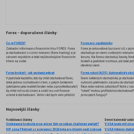
Forex - doporučené články:
Co je FOREX?
Forex pro začátečníky
Základní informace o finančním trhu FOREX. Forex
Forex je celosvětová burzovní síť, v jej
je obchodování s cizími měnami (forex trading) a je
obchoduje se všemi světovými měnami,
zároveň největším a také nejlikvidnějším finančním
koruny. Na forexu obchodují banky, fondy
trhem na světě.
brokeři a podobné instituce, ale také jedn
otevřený všem.
Forex brokeři - jak správně vybrat
V podstatě každého, kdo by chtěl obchodovat forex,
Snem některých obchodníků je obchodo
čeká jednou rozhodování o tom, s jakým brokerem
nutnosti jakéhokoliv zásahu do obchod
(přeloženo jako makléř/broker nebo zprostředkovatel)
fikce nebo reálná záležitost? Kolik z nás
by chtěl mít co do činění a svěřil mu své finance
"roboti" mohou profitabilně obchodovat
určené k obchodování. Velmi rád bych vám přiblížil
principech fungují?
problematiku výběru brokera, rozdíl mezi
jednotlivými typy brokerů a v neposlední řadě uvedu
několik příkladů nejznámějších z nich.
Nejnovější články:
Vzdělávací články
Denní kalendář udál
Očekávaná hodnota prop výzvy: Kdy se nákup challenge vyplatí?
V USA bude mít slo
VIP zóna FXstreet.cz v červenci 2026 byla pro klienty opět zisková
V USA týdenní statist