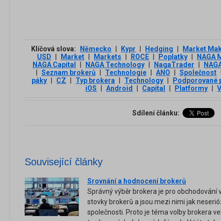
Klíčová slova:
Německo
|
Kypr
|
Hedging
|
Market Ma
USD
|
Market
|
Markets
|
ROCE
|
Poplatky
|
NAGA M
NAGA Capital
|
NAGA Technology
|
NagaTrader
|
NAGA
|
Seznam brokerů
|
Technologie
|
ANO
|
Společnost
páky
|
CZ
|
Typ brokera
|
Technology
|
Podporované 
iOS
|
Android
|
Capital
|
Platformy
|
V
Sdílení článku:
Související články
Srovnání a hodnocení brokerů
Správný výběr brokera je pro obchodování ve
stovky brokerů a jsou mezi nimi jak neserióz
společnosti. Proto je téma volby brokera v