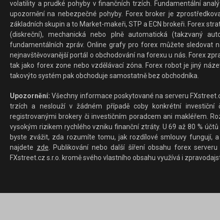
volatility a prudké pohyby v finančních trzích. Fundamentální ana
upozornění na nebezpečné pohyby. Forex broker je zprostředkov
základních skupin a to Market-makeři, STP a ECN brokeři. Forex stra
(diskreční), mechanická nebo plně automatická (takzvaný aut
fundamentálních zpráv. Online grafy pro forex můžete sledovat na 
nejnavštěvovanější portál o obchodování na forexu u nás. Forex zprav
tak jako forex zone nebo vzdělávací zóna. Forex robot je jiný náz
takovýto systém pak obchoduje samostatně bez obchodníka.
Upozornění:
Všechny informace poskytované na serveru FXstreet.cz
trzích a neslouží v žádném případě coby konkrétní investiční č
registrovanými brokery či investičním poradcem ani makléřem. Rozd
vysokým rizikem rychlého vzniku finanční ztráty. U 69 až 80 % účtů 
byste zvážit, zda rozumíte tomu, jak rozdílové smlouvy fungují, a
najdete
zde
. Publikování nebo další šíření obsahu forex serveru
FXstreet.cz s.r.o. kromě svého vlastního obsahu využívá i zpravodajs