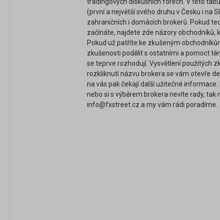
tradingových diskusních fórech. V této tab
(první a největší svého druhu v Česku i na 
zahraničních i domácích brokerů. Pokud t
začínáte, najdete zde názory obchodníků, kt
Pokud už patříte ke zkušeným obchodníků
zkušenosti podělit s ostatními a pomoct těm
se teprve rozhodují. Vysvětlení použitých z
rozkliknutí názvu brokera se vám otevře det
na vás pak čekají další užitečné informac
nebo si s výběrem brokera nevíte rady, tak
info@fxstreet.cz a my vám rádi poradíme.