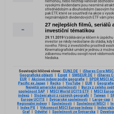
nemohou, nebo nechtějí věnovat obchodován
vysokými dividendami jsou nesmírně atrakti
střednědobým a dlouhodobým časovým hor
pak ETF, které se soustředí na akcie s vyso
nejznámějších dividendových ETF vám před
27 nejlepších filmů, seriálů
investiční tématikou
29.11.2019
Vzdělávání je klíčem k úspěchu 
investor se nikdy nedostane do stádia, kdy b
nového. Filmů z investičního prostředí exis
Kinematografické umění je jednou z možnost
zábavnou metodou osvojit nové vědomosti
hlediska.
Související klíčová slova:
EUN2.DE
|
iShares Core MSC
Geografické oblasti
|
Egypt
|
SMSEUR.DE
|
iShares 
EUR
|
Akciové indexy podle geografie
|
SPDR MSCI AC
Pacific ex Japan
|
Řecko
|
YouTube
|
EUR
|
Geografie
Největší americké společnosti
|
Burzy z celého svě
společnost SAP
|
MSCI World UCITS ETF
|
MSCI Europ
indexů
|
Složení akcií z různých geografií
|
Taiwan
|
S
Europe UCITS
|
Švýcarské společnosti
|
Large-cap
|
Regionální indexy
|
Společnosti
|
Společnost MSCI
|
I
|
Index PX
|
Výkonnost MSCI Europe Indexu
|
Index váž
Graf
|
Odvětví
|
Společnosti ze Švýcarska
|
Develop