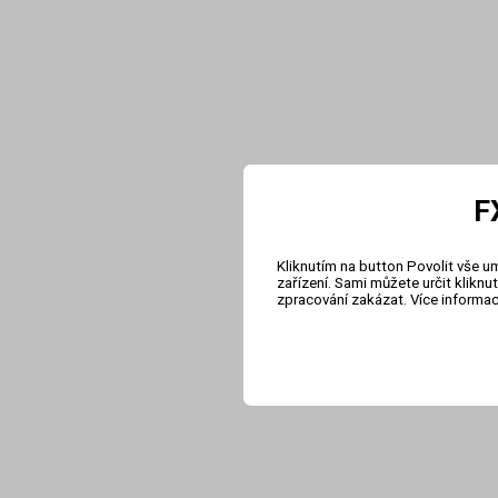
F
Kliknutím na button Povolit vše u
zařízení. Sami můžete určit klikn
zpracování zakázat. Více informa