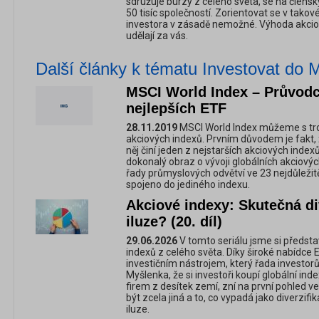
sdružuje burzy z celého světa, se na člen
50 tisíc společností. Zorientovat se v tak
investora v zásadě nemožné. Výhoda akciový
udělají za vás.
Další články k tématu Investovat do
MSCI World Index – Průvod
nejlepších ETF
28.11.2019
MSCI World Index můžeme s tr
akciových indexů. Prvním důvodem je fakt, že
něj činí jeden z nejstarších akciových inde
dokonalý obraz o vývoji globálních akciových 
řady průmyslových odvětví ve 23 nejdůležit
spojeno do jediného indexu.
Akciové indexy: Skutečná di
iluze? (20. díl)
29.06.2026
V tomto seriálu jsme si představ
indexů z celého světa. Díky široké nabídce
investičním nástrojem, který řada investorů 
Myšlenka, že si investoři koupí globální inde
firem z desítek zemí, zní na první pohled v
být zcela jiná a to, co vypadá jako diverzi
iluze.