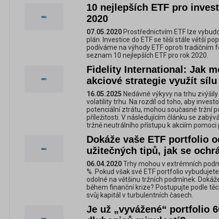
10 nejlepších ETF pro invest
2020
07.05.2020
Prostřednictvím ETF lze vybudov
plán. Investice do ETF se těší stále větší po
podíváme na výhody ETF oproti tradičním
seznam 10 nejlepších ETF pro rok 2020.
Fidelity International: Jak 
akciové strategie využít sílu 
16.05.2025
Nedávné výkyvy na trhu zvýšily 
volatility trhu. Na rozdíl od toho, aby invest
potenciální ztrátu, mohou současné tržní 
příležitosti. V následujícím článku se zabý
tržně neutrálního přístupu k akciím pomoci p
Dokáže vaše ETF portfolio od
užitečných tipů, jak se ochrá
06.04.2020
Trhy mohou v extrémních podmí
%. Pokud však své ETF portfolio vybudujete
odolné na většinu tržních podmínek. Dokáže
během finanční krize? Postupujte podle těc
svůj kapitál v turbulentních časech.
Je už „vyvážené“ portfolio 6