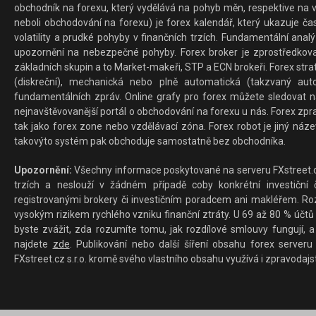
obchodník na forexu, který vydělává na pohyb měn, respektive na v
neboli obchodování na forexu) je forex kalendář, který ukazuje č
volatility a prudké pohyby v finančních trzích. Fundamentální ana
upozornění na nebezpečné pohyby. Forex broker je zprostředkov
základních skupin a to Market-makeři, STP a ECN brokeři. Forex stra
(diskreční), mechanická nebo plně automatická (takzvaný aut
fundamentálních zpráv. Online grafy pro forex můžete sledovat na 
nejnavštěvovanější portál o obchodování na forexu u nás. Forex zprav
tak jako forex zone nebo vzdělávací zóna. Forex robot je jiný náz
takovýto systém pak obchoduje samostatně bez obchodníka.
Upozornění:
Všechny informace poskytované na serveru FXstreet.cz
trzích a neslouží v žádném případě coby konkrétní investiční č
registrovanými brokery či investičním poradcem ani makléřem. Rozd
vysokým rizikem rychlého vzniku finanční ztráty. U 69 až 80 % účtů 
byste zvážit, zda rozumíte tomu, jak rozdílové smlouvy fungují, a
najdete
zde
. Publikování nebo další šíření obsahu forex serveru
FXstreet.cz s.r.o. kromě svého vlastního obsahu využívá i zpravodajs