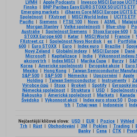
LVMH
|
Apple Podcasts
|
Invesco MSCI Europe UCIT
Finsko
|
BNP Paribas Easy EURO STOXX 50 UCITS ETF
Emerging markets
|
iShares Core MSCI Europe UCITS 
Společnost
|
FXstreet
|
MSCI World Index
|
UCITS ETF
Pacific
|
Siemens
|
FTSE 100
|
Novo
|
ASML
|
Malajs
Morgan Stanley
|
Velké společnosti
|
Blue-chip
|
Po
Austrálie
|
Společnost Siemens
|
Stoxx Europe 600
|
S
STOXX Europe 600
|
Katar
|
MSCI World
|
Francie
|
FXstreet.cz
|
Společnost Novo Nordisk
|
ex
|
Portfólia
600
|
Euro STOXX
|
Euro
|
Index euro
|
Brazílie
|
Spoj
Nový Zéland
|
Globální indexy
|
MSCI Europe
|
Daně
Microsoft
|
Kapitalizace
|
Indie
|
Výkonnost indexu 
akciový trh
|
Index MSCI
|
Marika Čupa
|
Burzy
|
S&P
Korea
|
Americké společnosti
|
Evropské akcie
|
Euro 
Mexiko
|
Hong Kong
|
Taiwan Semiconductor Manufac
S&P 500
|
S&P 500
|
Německo
|
Upozornění
|
Apple
Holding
|
Taiwan Semiconductor
|
Instrumenty
|
Zá
Výrobce čipů
|
Stoxx
|
Brokeři
|
Spotify
|
Evropský in
Německá společnost
|
Struktura
|
USD
|
Společnosti 
Rakousko
|
Americká společnost
|
Markets
|
Kanada
Švédsko
|
Výkonnost akcií
|
Index euro stoxx 50
|
Dop
trh
|
Tchaj-wan
|
Indonésie
|
Ind
Nejčastější klíčová slova:
USD
|
EUR
|
Pozice
|
Výhled
Trh
|
Růst
|
Obchodování
|
3М
|
Pokles
|
Trading
|
Banky
|
Cena
|
ČTK
|
Pivo