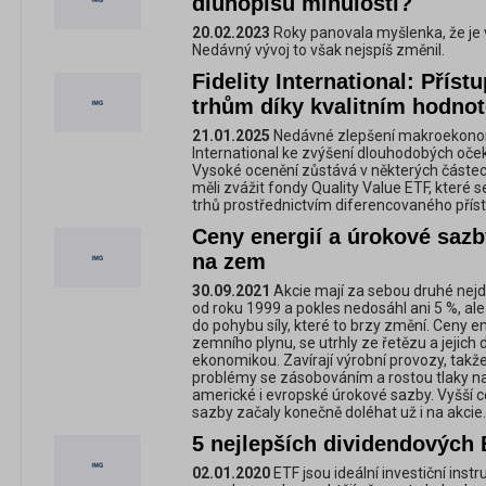
dluhopisů minulostí?
20.02.2023
Roky panovala myšlenka, že je v
Nedávný vývoj to však nejspíš změnil.
Fidelity International: Přís
trhům díky kvalitním hodn
21.01.2025
Nedávné zlepšení makroekonomi
International ke zvýšení dlouhodobých oček
Vysoké ocenění zůstává v některých částech
měli zvážit fondy Quality Value ETF, které s
trhů prostřednictvím diferencovaného přís
Ceny energií a úrokové sazby
na zem
30.09.2021
Akcie mají za sebou druhé nejde
od roku 1999 a pokles nedosáhl ani 5 %, ale
do pohybu síly, které to brzy změní. Ceny en
zemního plynu, se utrhly ze řetězu a jejich
ekonomikou. Zavírají výrobní provozy, takže
problémy se zásobováním a rostou tlaky na 
americké i evropské úrokové sazby. Vyšší 
sazby začaly konečně doléhat už i na akcie.
5 nejlepších dividendových
02.01.2020
ETF jsou ideální investiční instr