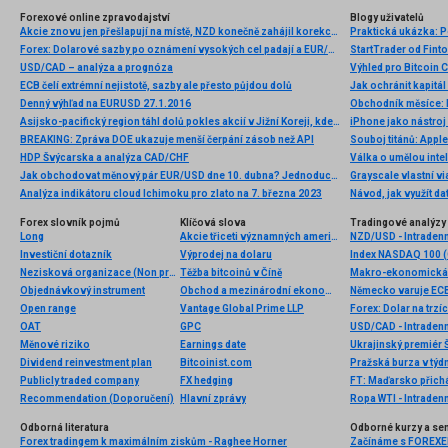
Forexové online zpravodajství
Blogy uživatelů
Akcie znovu jen přešlapují na místě, NZD konečně zahájil korekci srpnových ztrát
Praktická ukázka: 
Forex: Dolarové sazby po oznámení vysokých cel padají a EUR/USD letí vzhůru
StartTrader od Finto
USD/CAD – analýza a prognóza
Výhled pro Bitcoin 
ECB čelí extrémní nejistotě, sazby ale přesto půjdou dolů
Jak ochránit kapitá
Denný výhľad na EURUSD 27.1.2016
Obchodník měsíce: 
Asijsko-pacifický region táhl dolů pokles akcií v Jižní Koreji, kde bylo vyhlášeno stanné právo
iPhone jako nástroj 
BREAKING: Zpráva DOE ukazuje menší čerpání zásob než API
Souboj titánů: Apple
HDP Švýcarska a analýza CAD/CHF
Jak obchodovat měnový pár EUR/USD dne 10. dubna? Jednoduché tipy a obchodní analýza pro začátečníky
Grayscale vlastní v
Analýza indikátoru cloud Ichimoku pro zlato na 7. března 2023
Návod, jak využít d
Forex slovník pojmů
Klíčová slova
Tradingové analýzy 
Long
Akcie třiceti významných amerických podniků
NZD/USD - Intradenn
Investiční dotazník
Výprodej na dolaru
Index NASDAQ 100 (C
Nezisková organizace (Non profit organization)
Těžba bitcoinů v Číně
Makro-ekonomická d
Objednávkový instrument
Obchod a mezinárodní ekonomika
Německo varuje ECB
Open range
Vantage Global Prime LLP
OAT
GPC
USD/CAD - Intradenn
Měnové riziko
Earnings date
Dividend reinvestment plan
Bitcoinist.com
Pražská burza v týdn
Publicly traded company
FX hedging
FT: Maďarsko přichá
Recommendation (Doporučení)
Hlavní zprávy
Ropa WTI - Intraden
Odborná literatura
Odborné kurzy a se
Forex tradingem k maximálním ziskům - Raghee Horner
Začínáme s FOREXEM 