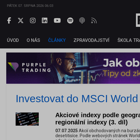
PÁTEK 07. SRPNA 2026 06:03
ÚVOD
O NÁS
ČLÁNKY
ZPRAVODAJSTVÍ
ŠKOLA TR
Investovat do MSCI World
Akciové indexy podle geogra
regionální indexy (3. díl)
07.07.2025
Akcií obchodovaných na burzác
desetitisíce. Podle webových stránek World