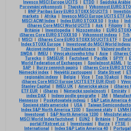
Invesco MSCI Europe UCITS
|
ETDD
|
Saúdská Arábie
Porovnání výkonnosti
|
Thajsko
|
Výkonnost EURO STO
|
BNP Paribas Easy EURO STOXX 50 UCITS
|
Investič
markets
|
Afrika
|
Invesco MSCI Europe UCITS ETF (A
MSCI ACWI Index
|
Index EURO STOXX 50
|
Irsko
|
Ind
iShares Core MSCI World UCITS
|
Ask
|
Filipíny
|
S
Británie
|
Investopedia
|
Nizozemsko
|
EURO STOXX
iShares Core EURO STOXX 50
|
Výkonnost indexu
|
Trh
|
MSCI
|
iShares Core EURO STOXX 50 UCITS ETF
|
Dru
Index STOXX Europe
|
Investovat do MSCI World Indexu
Akciové indexy
|
Tržní kapitalizace
|
Vážený podle tr
SWDA
|
IMEU
|
Vývoj akciového trhu
|
Asie
|
iShares
Turecko
|
SMSEUR
|
Factsheet
|
Pacifik
|
SPYY
|
World Federation of Exchanges
|
Společnost ASML
|
I
SAP
|
Burzy cenných papírů
|
iShares Core EURO STO
Německý index
|
Největší zastoupení
|
State Street
|
E
regionální indexy
|
Belgie
|
Vice
|
Top 10 akcií
|
No
iShares Core MSCI Europe UCITS ETF EUR (Dist)
|
Vývo
Stanley Capital
|
IMEU.UK
|
Americké akcie
|
iShares
ETF EUR
|
iShares
|
Německé společnosti
|
Emiráty
|
index DAX
|
Indexy podle geografie
|
3М
|
Manufact
Hennessy
|
Poskytovatelé indexů
|
S&P Latin America 4
Spojené státy americké
|
USA
|
Taiwan Semiconducto
Index S&P North America 1200
|
Spojené státy
|
LVMH 
Investovat
|
S&P North America 1200
|
Množství akci
MSCI World Index factsheet
|
EUN2
|
Británie
|
Temati
portál FXstreet.cz
|
Investování
|
Burze
|
FTSE
|
International
|
Index S&P Latin America 40
|
Portuga