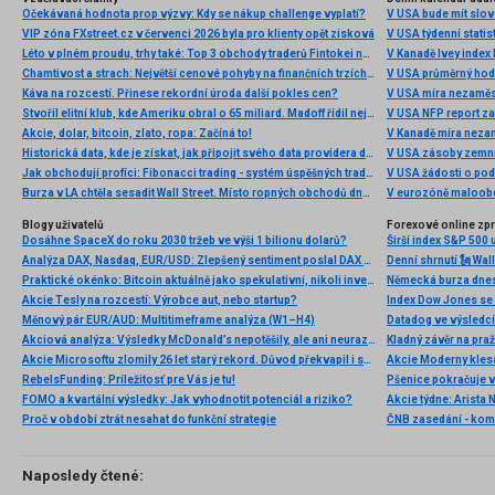
Očekávaná hodnota prop výzvy: Kdy se nákup challenge vyplatí?
V USA bude mít slo
VIP zóna FXstreet.cz v červenci 2026 byla pro klienty opět zisková
V USA týdenní statist
Léto v plném proudu, trhy také: Top 3 obchody traderů Fintokei na indexech a zlatě
V Kanadě Ivey index
Chamtivost a strach: Největší cenové pohyby na finančních trzích (červenec 2026)
V USA průměrný hod
Káva na rozcestí. Přinese rekordní úroda další pokles cen?
V USA míra nezaměs
Stvořil elitní klub, kde Ameriku obral o 65 miliard. Madoff řídil největší Ponzi dějin
V USA NFP report z
Akcie, dolar, bitcoin, zlato, ropa: Začíná to!
V Kanadě míra neza
Historická data, kde je získat, jak připojit svého data providera do MultiCharts a proč je budeme potřebovat? (4. díl)
V USA zásoby zemní
Jak obchodují profíci: Fibonacci trading - systém úspěšných traderů
V USA žádosti o po
Burza v LA chtěla sesadit Wall Street. Místo ropných obchodů dnes místem duní basy
V eurozóně maloobc
Blogy uživatelů
Forexové online zp
Dosáhne SpaceX do roku 2030 tržeb ve výši 1 bilionu dolarů?
Širší index S&P 500 
Analýza DAX, Nasdaq, EUR/USD: Zlepšený sentiment poslal DAX na nová maxima
Praktické okénko: Bitcoin aktuálně jako spekulativní, nikoli investiční aktivum
Akcie Tesly na rozcestí: Výrobce aut, nebo startup?
Index Dow Jones se 
Měnový pár EUR/AUD: Multitimeframe analýza (W1–H4)
Akciová analýza: Výsledky McDonald’s nepotěšily, ale ani neurazily. Jakou vizi společnost prezentovala?
Kladný závěr na pra
Akcie Microsoftu zlomily 26 let starý rekord. Důvod překvapil i samotné investory
RebelsFunding: Príležitosť pre Vás je tu!
FOMO a kvartální výsledky: Jak vyhodnotit potenciál a riziko?
Proč v období ztrát nesahat do funkční strategie
ČNB zasedání - ko
Naposledy čtené: