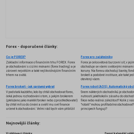
Forex - doporučené články:
Co je FOREX?
Forex pro začátečníky
Základní informace o finančním trhu FOREX. Forex
Forex je celosvětová burzovní síť, v jej
je obchodování s cizími měnami (forex trading) a je
obchoduje se všemi světovými měnami,
zároveň největším a také nejlikvidnějším finančním
koruny. Na forexu obchodují banky, fondy
trhem na světě.
brokeři a podobné instituce, ale také jedn
otevřený všem.
Forex brokeři - jak správně vybrat
V podstatě každého, kdo by chtěl obchodovat forex,
Snem některých obchodníků je obchodo
čeká jednou rozhodování o tom, s jakým brokerem
nutnosti jakéhokoliv zásahu do obchod
(přeloženo jako makléř/broker nebo zprostředkovatel)
fikce nebo reálná záležitost? Kolik z nás
by chtěl mít co do činění a svěřil mu své finance
"roboti" mohou profitabilně obchodovat
určené k obchodování. Velmi rád bych vám přiblížil
principech fungují?
problematiku výběru brokera, rozdíl mezi
jednotlivými typy brokerů a v neposlední řadě uvedu
několik příkladů nejznámějších z nich.
Nejnovější články:
Vzdělávací články
Denní kalendář udál