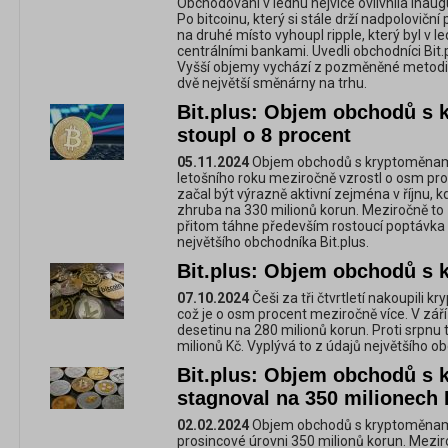
Obchodování v lednu nejvíce ovlivnila ina
Po bitcoinu, který si stále drží nadpolovič
na druhé místo vyhoupl ripple, který byl v le
centrálními bankami. Uvedli obchodníci Bit.
Vyšší objemy vychází z pozměněné metodik
dvě největší směnárny na trhu.
Bit.plus: Objem obchodů s k
stoupl o 8 procent
05.11.2024
Objem obchodů s kryptoměnami
letošního roku meziročně vzrostl o osm proc
začal být výrazně aktivní zejména v říjnu, 
zhruba na 330 milionů korun. Meziročně to
přitom táhne především rostoucí poptávka p
největšího obchodníka Bit.plus.
Bit.plus: Objem obchodů s k
07.10.2024
Češi za tři čtvrtletí nakoupili k
což je o osm procent meziročně více. V zář
desetinu na 280 milionů korun. Proti srpn
milionů Kč. Vyplývá to z údajů největšího ob
Bit.plus: Objem obchodů s 
stagnoval na 350 milionech
02.02.2024
Objem obchodů s kryptoměnami
prosincové úrovni 350 milionů korun. Meziro