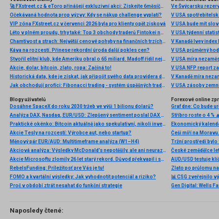
🚀 FXstreet.cz & eToro přinášejí exkluzivní akci: Získejte 6měsíční členství ve VIP zóně ZDARMA
Ve Švýcarsku rezer
Očekávaná hodnota prop výzvy: Kdy se nákup challenge vyplatí?
V USA spotřebitelsk
VIP zóna FXstreet.cz v červenci 2026 byla pro klienty opět zisková
V USA bude mít slo
Léto v plném proudu, trhy také: Top 3 obchody traderů Fintokei na indexech a zlatě
V USA týdenní statist
Chamtivost a strach: Největší cenové pohyby na finančních trzích (červenec 2026)
V Kanadě Ivey index
Káva na rozcestí. Přinese rekordní úroda další pokles cen?
V USA průměrný hod
Stvořil elitní klub, kde Ameriku obral o 65 miliard. Madoff řídil největší Ponzi dějin
V USA míra nezaměs
Akcie, dolar, bitcoin, zlato, ropa: Začíná to!
V USA NFP report z
Historická data, kde je získat, jak připojit svého data providera do MultiCharts a proč je budeme potřebovat? (4. díl)
V Kanadě míra neza
Jak obchodují profíci: Fibonacci trading - systém úspěšných traderů
V USA zásoby zemní
Blogy uživatelů
Forexové online zp
Dosáhne SpaceX do roku 2030 tržeb ve výši 1 bilionu dolarů?
Analýza DAX, Nasdaq, EUR/USD: Zlepšený sentiment poslal DAX na nová maxima
Stříbro roste o 4 % 
Praktické okénko: Bitcoin aktuálně jako spekulativní, nikoli investiční aktivum
Ekonomický kalendá
Akcie Tesly na rozcestí: Výrobce aut, nebo startup?
Měnový pár EUR/AUD: Multitimeframe analýza (W1–H4)
Akciová analýza: Výsledky McDonald’s nepotěšily, ale ani neurazily. Jakou vizi společnost prezentovala?
Akcie Microsoftu zlomily 26 let starý rekord. Důvod překvapil i samotné investory
AUD/USD testuje klí
RebelsFunding: Príležitosť pre Vás je tu!
Zlato po průlomu na
FOMO a kvartální výsledky: Jak vyhodnotit potenciál a riziko?
📊 CSG zveřejnilo vý
Proč v období ztrát nesahat do funkční strategie
Naposledy čtené: