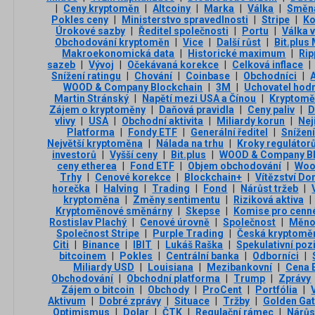
|
Ceny kryptoměn
|
Altcoiny
|
Marka
|
Válka
|
Směn
Pokles ceny
|
Ministerstvo spravedlnosti
|
Stripe
|
Ko
Úrokové sazby
|
Ředitel společnosti
|
Portu
|
Válka v
Obchodování kryptoměn
|
Vice
|
Další růst
|
Bit.plus
Makroekonomická data
|
Historické maximum
|
Rip
sazeb
|
Vývoj
|
Očekávaná korekce
|
Celková inflace
|
Snížení ratingu
|
Chování
|
Coinbase
|
Obchodníci
|
WOOD & Company Blockchain
|
3М
|
Uchovatel hod
Martin Stránský
|
Napětí mezi USA a Čínou
|
Kryptomě
Zájem o kryptoměny
|
Daňová pravidla
|
Ceny paliv
|
D
vlivy
|
USA
|
Obchodní aktivita
|
Miliardy korun
|
Nej
Platforma
|
Fondy ETF
|
Generální ředitel
|
Snížen
Největší kryptoměna
|
Nálada na trhu
|
Kroky regulátor
investorů
|
Vyšší ceny
|
Bit.plus
|
WOOD & Company Bl
ceny etherea
|
Fond ETF
|
Objem obchodování
|
Woo
Trhy
|
Cenové korekce
|
Blockchain+
|
Vítězství D
horečka
|
Halving
|
Trading
|
Fond
|
Nárůst tržeb
|
kryptoměna
|
Změny sentimentu
|
Riziková aktiva
|
Kryptoměnové směnárny
|
Skepse
|
Komise pro cenné
Rostislav Plachý
|
Cenové úrovně
|
Společnost
|
Měnov
Společnost Stripe
|
Purple Trading
|
Česká kryptomě
Citi
|
Binance
|
IBIT
|
Lukáš Raška
|
Spekulativní poz
bitcoinem
|
Pokles
|
Centrální banka
|
Odborníci
|
Miliardy USD
|
Louisiana
|
Mezibankovní
|
Cena 
Obchodování
|
Obchodní platforma
|
Trump
|
Zprávy
Zájem o bitcoin
|
Obchody
|
ProCent
|
Portfólia
|
Aktivum
|
Dobré zprávy
|
Situace
|
Tržby
|
Golden Ga
Optimismus
|
Dolar
|
ČTK
|
Regulační rámec
|
Nárůs