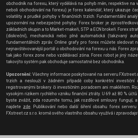
obchodník na forexu, který vydělává na pohyb měn, respektive na v
neboli obchodování na forexu) je forex kalendář, který ukazuje č
volatility a prudké pohyby v finančních trzích. Fundamentální ana
upozornění na nebezpečné pohyby. Forex broker je zprostředkov
základních skupin a to Market-makeři, STP a ECN brokeři. Forex stra
(diskreční), mechanická nebo plně automatická (takzvaný aut
fundamentálních zpráv. Online grafy pro forex můžete sledovat na 
nejnavštěvovanější portál o obchodování na forexu u nás. Forex zprav
tak jako forex zone nebo vzdělávací zóna. Forex robot je jiný náz
takovýto systém pak obchoduje samostatně bez obchodníka.
Upozornění:
Všechny informace poskytované na serveru FXstreet.cz
trzích a neslouží v žádném případě coby konkrétní investiční č
registrovanými brokery či investičním poradcem ani makléřem. Rozd
vysokým rizikem rychlého vzniku finanční ztráty. U 69 až 80 % účtů 
byste zvážit, zda rozumíte tomu, jak rozdílové smlouvy fungují, a
najdete
zde
. Publikování nebo další šíření obsahu forex serveru
FXstreet.cz s.r.o. kromě svého vlastního obsahu využívá i zpravodajs