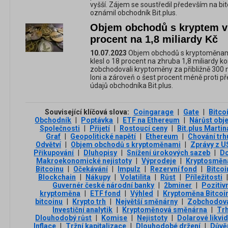
vyšší. Zájem se soustředil především na bi
oznámil obchodník Bit.plus.
Objem obchodů s kryptem v p
procent na 1,8 miliardy Kč
10.07.2023
Objem obchodů s kryptoměnami 
klesl o 18 procent na zhruba 1,8 miliardy 
zobchodovali kryptoměny za přibližně 300 mi
loni a zároveň o šest procent méně proti p
údajů obchodníka Bit.plus.
Související klíčová slova:
Coingarage
|
Gate
|
Bitco
Obchodník
|
Poptávka
|
ETF na Ethereum
|
Nárůst obj
Společnosti
|
Přijetí
|
Rostoucí ceny
|
Bit.plus Marti
Graf
|
Geopolitické napětí
|
Ethereum
|
Chování trh
Odvětví
|
Objem obchodů s kryptoměnami
|
Zprávy z U
Přikupování
|
Dluhopisy
|
Snížení úrokových sazeb
|
Do
Makroekonomické nejistoty
|
Výprodeje
|
Kryptosměn
Bitcoinu
|
Očekávání
|
Impulz
|
Rezervní fond
|
Bitcoi
Blockchain
|
Nákupy
|
Volatilita
|
Růst
|
Příležitosti
|
Guvernér české národní banky
|
2bminer
|
Pozitiv
kryptoměna
|
ETF fond
|
Výhled
|
Kryptoměna Bitcoi
bitcoinu
|
Krypto trh
|
Největší směnárny
|
Zobchodov
Investiční analytik
|
Kryptoměnová směnárna
|
Tr
Dlouhodobý růst
|
Komise
|
Nejistoty
|
Dolarové likvid
Inflace
|
Tržní kapitalizace
|
Dlouhodobé držení
|
Důvě