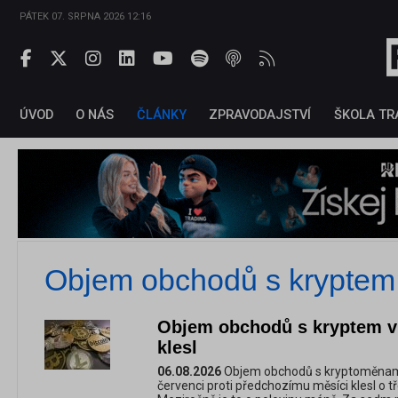
PÁTEK 07. SRPNA 2026 12:16
ÚVOD
O NÁS
ČLÁNKY
ZPRAVODAJSTVÍ
ŠKOLA TR
Objem obchodů s kryptem
Objem obchodů s kryptem v 
klesl
06.08.2026
Objem obchodů s kryptoměnam
červenci proti předchozímu měsíci klesl o t