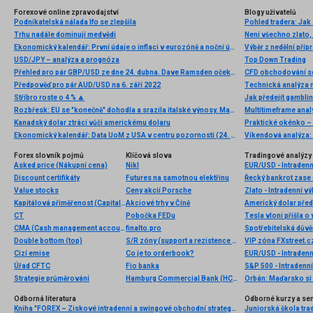
Forexové online zpravodajství
Blogy uživatelů
Podnikatelská nálada Ifo se zlepšila
Pohled tradera: Jak 
Trhu nadále dominují medvědi
Není všechno zlato, 
Ekonomický kalendář: První údaje o inflaci v eurozóně a noční údaje z Japonska (10.03.2025)
Výběr z nedělní př
USD/JPY – analýza a prognóza
Top Down Trading
Přehled pro pár GBP/USD ze dne 24. dubna. Dave Ramsden očekává zpomalení inflace
CFD obchodování s
Předpověď pro pár AUD/USD na 6. září 2022
Technická analýza
Stříbro roste o 4 % 🔼
Jak předejít gamblin
Rozbřesk: EU se "konečně" dohodla a srazila italské výnosy. Maďaři dnes zřejmě sníží sazby
Multitimeframe ana
Kanadský dolar ztrácí vůči americkému dolaru
Praktické okénko –
Ekonomický kalendář: Data UoM z USA v centru pozornosti (24. 4. 2026)
Forex slovník pojmů
Klíčová slova
Tradingové analýzy 
Asked price (Nákupní cena)
Nikl
EUR/USD - Intradenn
Discount certifikáty
Futures na samotnou elektřinu
Řecký bankrot zase 
Value stocks
Ceny akcií Porsche
Zlato - Intradenní v
Kapitálová přiměřenost (Capital adequacy)
Akciové trhy v Číně
Americký dolar před
CT
Pobočka FEDu
Tesla vloni přišla o
CMA (Cash management account)
finalto.pro
Double bottom (top)
S/R zóny (support a rezistence zóny)
Cizí emise
Co je to orderbook?
EUR/USD - Intradenn
Úřad CFTC
Fio banka
S&P 500 - Intradenní
Strategie průměrování
Hamburg Commercial Bank (HCOB)
Odborná literatura
Odborné kurzy a se
Kniha "FOREX – Ziskové intradenní a swingové obchodní strategie" od Kathy Lien vychází v češtině!
Juniorská škola tradi