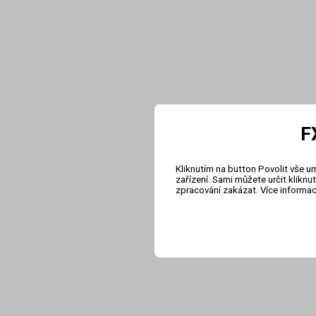
F
Kliknutím na button Povolit vše u
zařízení. Sami můžete určit klikn
zpracování zakázat. Více informa