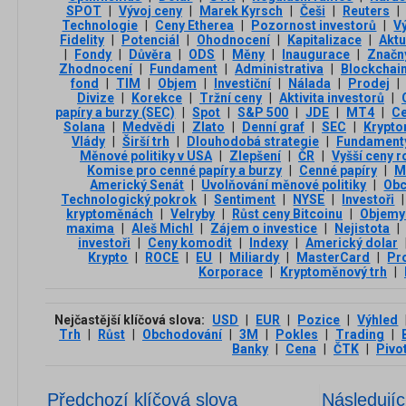
SPOT
|
Vývoj ceny
|
Marek Kyrsch
|
Češi
|
Reuters
|
Technologie
|
Ceny Etherea
|
Pozornost investorů
|
V
Fidelity
|
Potenciál
|
Ohodnocení
|
Kapitalizace
|
Aktu
|
Fondy
|
Důvěra
|
ODS
|
Měny
|
Inaugurace
|
Značn
Zhodnocení
|
Fundament
|
Administrativa
|
Blockchai
fond
|
TIM
|
Objem
|
Investiční
|
Nálada
|
Prodej
|
Divize
|
Korekce
|
Tržní ceny
|
Aktivita investorů
|
papíry a burzy (SEC)
|
Spot
|
S&P 500
|
JDE
|
MT4
|
C
Solana
|
Medvědi
|
Zlato
|
Denní graf
|
SEC
|
Krypt
Vlády
|
Širší trh
|
Dlouhodobá strategie
|
Fundament
Měnové politiky v USA
|
Zlepšení
|
ČR
|
Vyšší ceny r
Komise pro cenné papíry a burzy
|
Cenné papíry
|
M
Americký Senát
|
Uvolňování měnové politiky
|
Obc
Technologický pokrok
|
Sentiment
|
NYSE
|
Investoři
|
kryptoměnách
|
Velryby
|
Růst ceny Bitcoinu
|
Objemy
maxima
|
Aleš Michl
|
Zájem o investice
|
Nejistota
|
investoři
|
Ceny komodit
|
Indexy
|
Americký dolar
Krypto
|
ROCE
|
EU
|
Miliardy
|
MasterCard
|
Pr
Korporace
|
Kryptoměnový trh
|
Nejčastější klíčová slova:
USD
|
EUR
|
Pozice
|
Výhled
Trh
|
Růst
|
Obchodování
|
3М
|
Pokles
|
Trading
|
Banky
|
Cena
|
ČTK
|
Pivo
Předchozí klíčová slova
Následujíc