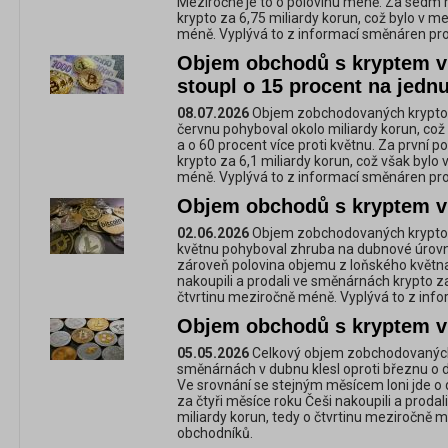
Meziročně je to o polovinu méně. Za sedm m
krypto za 6,75 miliardy korun, což bylo v m
méně. Vyplývá to z informací směnáren pr
Objem obchodů s kryptem v
stoupl o 15 procent na jednu
08.07.2026
Objem zobchodovaných krypto
červnu pohyboval okolo miliardy korun, což
a o 60 procent více proti květnu. Za první pol
krypto za 6,1 miliardy korun, což však bylo
méně. Vyplývá to z informací směnáren pr
Objem obchodů s kryptem v
02.06.2026
Objem zobchodovaných krypto
květnu pohyboval zhruba na dubnové úrovni
zároveň polovina objemu z loňského května
nakoupili a prodali ve směnárnách krypto za
čtvrtinu meziročně méně. Vyplývá to z inf
Objem obchodů s kryptem v
05.05.2026
Celkový objem zobchodovanýc
směnárnách v dubnu klesl oproti březnu o d
Ve srovnání se stejným měsícem loni jde o 
za čtyři měsíce roku Češi nakoupili a proda
miliardy korun, tedy o čtvrtinu meziročně m
obchodníků.