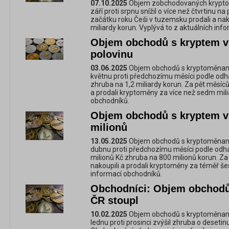
07.10.2025
Objem zobchodovaných krypto
září proti srpnu snížil o více než čtvrtinu na
začátku roku Češi v tuzemsku prodali a nak
miliardy korun. Vyplývá to z aktuálních inf
Objem obchodů s kryptem v 
polovinu
03.06.2025
Objem obchodů s kryptoměnam
květnu proti předchozímu měsíci podle odh
zhruba na 1,2 miliardy korun. Za pět měsíců
a prodali kryptoměny za více než sedm mili
obchodníků.
Objem obchodů s kryptem v 
milionů
13.05.2025
Objem obchodů s kryptoměnam
dubnu proti předchozímu měsíci podle odhad
milionů Kč zhruba na 800 milionů korun. Za 
nakoupili a prodali kryptoměny za téměř šes
informací obchodníků.
Obchodníci: Objem obchodů 
ČR stoupl
10.02.2025
Objem obchodů s kryptoměnami
lednu proti prosinci zvýšil zhruba o desetin