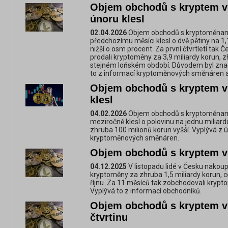
Objem obchodů s kryptem v 
únoru klesl
02.04.2026
Objem obchodů s kryptoměnami
předchozímu měsíci klesl o dvě pětiny na 1,
nižší o osm procent. Za první čtvrtletí tak 
prodali kryptoměny za 3,9 miliardy korun, 
stejném loňském období. Důvodem byl znač
to z informací kryptoměnových směnáren a
Objem obchodů s kryptem v
klesl
04.02.2026
Objem obchodů s kryptoměnami
meziročně klesl o polovinu na jednu miliardu
zhruba 100 milionů korun vyšší. Vyplývá z 
kryptoměnových směnáren.
Objem obchodů s kryptem v 
04.12.2025
V listopadu lidé v Česku nakoup
kryptoměny za zhruba 1,5 miliardy korun, c
říjnu. Za 11 měsíců tak zobchodovali krypt
Vyplývá to z informací obchodníků.
Objem obchodů s kryptem v Č
čtvrtinu