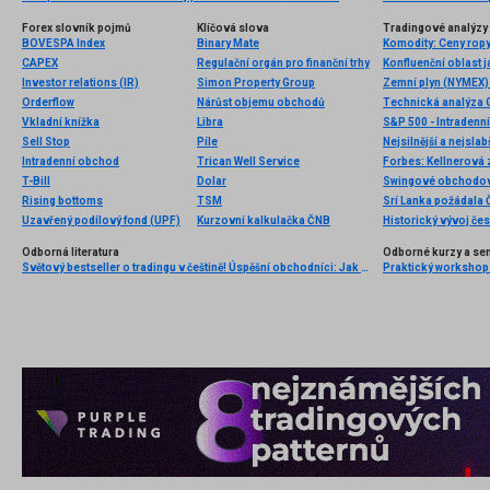
Forex slovník pojmů
Klíčová slova
Tradingové analýzy 
BOVESPA Index
Binary Mate
CAPEX
Regulační orgán pro finanční trhy
Konfluenční oblast 
Investor relations (IR)
Simon Property Group
Zemní plyn (NYMEX) 
Orderflow
Nárůst objemu obchodů
Technická analýza
Vkladní knížka
Libra
S&P 500 - Intradenn
Sell Stop
Píle
Nejsilnější a nejsla
Intradenní obchod
Trican Well Service
T-Bill
Dolar
Swingové obchodov
Rising bottoms
TSM
Srí Lanka požádala Č
Uzavřený podílový fond (UPF)
Kurzovní kalkulačka ČNB
Historický vývoj če
Odborná literatura
Odborné kurzy a se
Světový bestseller o tradingu v češtině! Úspěšní obchodníci: Jak běžní lidé porážejí Wall Street v jeho vlastní hře