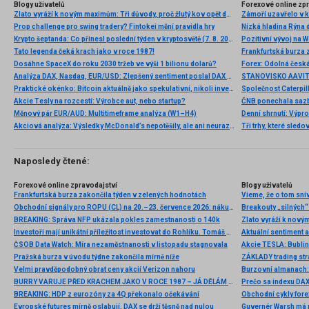
Blogy uživatelů
Forexové online zp
Zlato vyráží k novým maximům: Tři důvody, proč žlutý kov opět dominuje
Prop challenge pro swing tradery? Fintokei mění pravidla hry
Nízká hladina Rýna 
Krypto šeptanda: Co přinesl poslední týden v kryptosvětě (7. 8. 2026)
Pozitivní vývoj na Wa
Tato legenda čeká krach jako v roce 1987!
Frankfurtská burza 
Dosáhne SpaceX do roku 2030 tržeb ve výši 1 bilionu dolarů?
Analýza DAX, Nasdaq, EUR/USD: Zlepšený sentiment poslal DAX na nová maxima
Praktické okénko: Bitcoin aktuálně jako spekulativní, nikoli investiční aktivum
Akcie Tesly na rozcestí: Výrobce aut, nebo startup?
Měnový pár EUR/AUD: Multitimeframe analýza (W1–H4)
Denní shrnutí: Výpro
Akciová analýza: Výsledky McDonald’s nepotěšily, ale ani neurazily. Jakou vizi společnost prezentovala?
Tři trhy, které sledo
Naposledy čtené:
Forexové online zpravodajství
Blogy uživatelů
Frankfurtská burza zakončila týden v zelených hodnotách
Vieme, že o tom snív
Obchodní signály pro ROPU (CL) na 20.–23. července 2026: nákup nad 81,25 USD (21 SMA – 5/8 Murray)
Breakouty „silných“
BREAKING: Správa NFP ukázala pokles zamestnanosti o 140k
Investoři mají unikátní příležitost investovat do Rohlíku. Tomáš Čupr nabízí nové bondy i akcie
ČSOB Data Watch: Míra nezaměstnanosti v listopadu stagnovala
Akcie TESLA: Bubli
Pražská burza v úvodu týdne zakončila mírně níže
ZÁKLADY trading st
Velmi pravděpodobný obrat ceny akcií Verizon nahoru
Burzovní almanach: 
BURRY VARUJE PŘED KRACHEM JAKO V ROCE 1987 – JÁ DĚLÁM TOHLE
Prečo sa indexu DA
BREAKING: HDP z eurozóny za 4Q překonalo očekávání
Obchodní cykly fore
Evropské futures mírně oslabují, DAX se drží těsně nad nulou
Guvernér Warsh má p