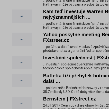
... podílu v té, či oné firmě skrze "jeho" inv
Hathaway může být sama o sobě růstovým i
Kam teď investuje Warren Bu
nejvýznamnějších ...
... podílu v té, či oné firmě skrze "jeho" inv
Hathaway může být sama o sobě růstovým i
Yahoo poskytne meeting Berk
FXstreet.cz
... po Čínu a dále“, uvedl v tiskové zprávě 
představenstva a generální ředitel společn
Investiční společnost | FXst
... investiční společnost Berkshire Hathawa
technologické společnosti Apple. Nyní jich m
Buffetta tíží přebytek hotov
další ...
... pololetí měla Berkshire Hathaway v roz
35,7 miliardy USD. Od té doby však firma dalš
Bernstein | FXstreet.cz
24.01.2017 Ceny ropy dnes obnovily růst. 2