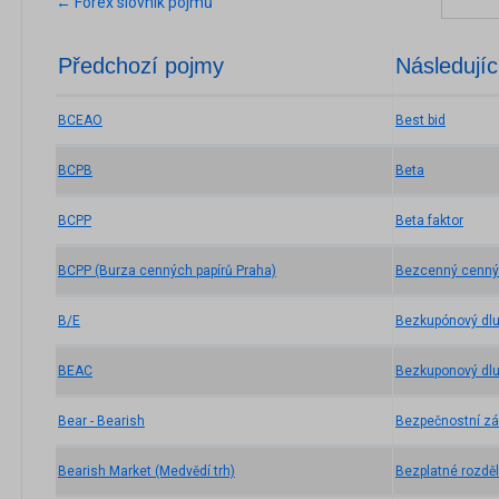
← Forex slovník pojmů
Předchozí pojmy
Následujíc
BCEAO
Best bid
BCPB
Beta
BCPP
Beta faktor
BCPP (Burza cenných papírů Praha)
Bezcenný cenný 
B/E
Bezkupónový dlu
BEAC
Bezkuponový dlu
Bear - Bearish
Bezpečnostní zá
Bearish Market (Medvědí trh)
Bezplatné rozděl