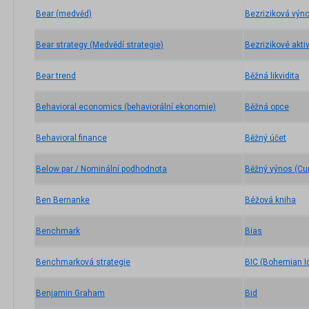
Bear (medvěd)
Bezriziková výn
Bear strategy (Medvědí strategie)
Bezrizikové akt
Bear trend
Běžná likvidita
Behavioral economics (behaviorální ekonomie)
Běžná opce
Behavioral finance
Běžný účet
Below par / Nominální podhodnota
Běžný výnos (Cur
Ben Bernanke
Béžová kniha
Benchmark
Bias
Benchmarková strategie
BIC (Bohemian Id
Benjamin Graham
Bid