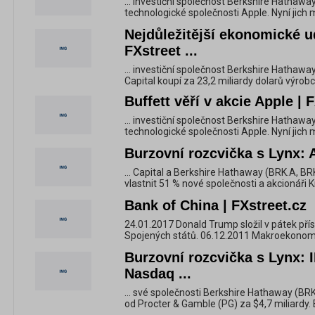
... investiční společnost Berkshire Hathawa
technologické společnosti Apple. Nyní jich m
Nejdůležitější ekonomické ud
FXstreet ...
... investiční společnost Berkshire Hathaw
Capital koupí za 23,2 miliardy dolarů výrobc
Buffett věří v akcie Apple | 
... investiční společnost Berkshire Hathawa
technologické společnosti Apple. Nyní jich m
Burzovní rozcvička s Lynx: Ak
... Capital a Berkshire Hathaway (BRK.A, BR
vlastnit 51 % nové společnosti a akcionáři K
Bank of China | FXstreet.cz
24.01.2017 Donald Trump složil v pátek pří
Spojených států. 06.12.2011 Makroekonomick
Burzovní rozcvička s Lynx: I
Nasdaq ...
... své společnosti Berkshire Hathaway (BRK
od Procter & Gamble (PG) za $4,7 miliardy. B