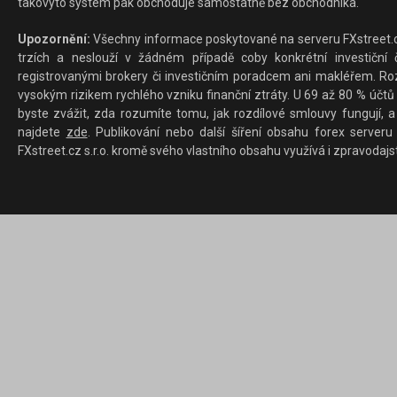
takovýto systém pak obchoduje samostatně bez obchodníka.
Upozornění:
Všechny informace poskytované na serveru FXstreet.cz
trzích a neslouží v žádném případě coby konkrétní investiční č
registrovanými brokery či investičním poradcem ani makléřem. Rozd
vysokým rizikem rychlého vzniku finanční ztráty. U 69 až 80 % účtů 
byste zvážit, zda rozumíte tomu, jak rozdílové smlouvy fungují, a
najdete
zde
. Publikování nebo další šíření obsahu forex serveru
FXstreet.cz s.r.o. kromě svého vlastního obsahu využívá i zpravodajs