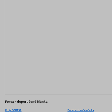
Forex - doporučené články:
Co je FOREX?
Forex pro začátečníky