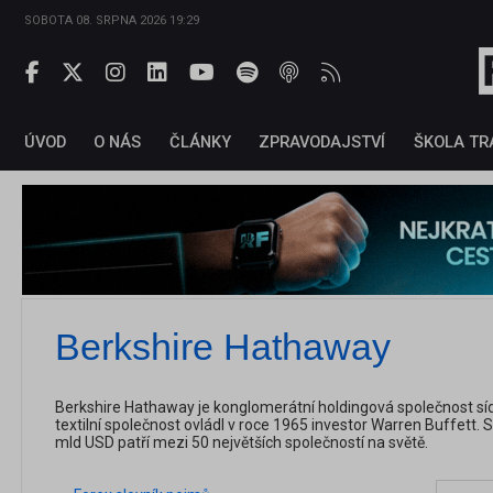
SOBOTA 08. SRPNA 2026 19:29
ÚVOD
O NÁS
ČLÁNKY
ZPRAVODAJSTVÍ
ŠKOLA TR
Berkshire Hathaway
Berkshire Hathaway je konglomerátní holdingová společnost sí
textilní společnost ovládl v roce 1965 investor Warren Buffett
mld USD patří mezi 50 největších společností na světě.