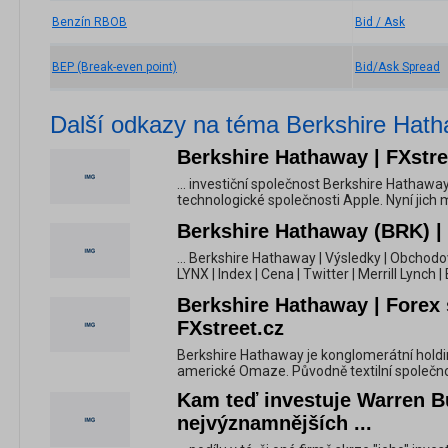
Benzín RBOB
Bid / Ask
BEP (Break-even point)
Bid/Ask Spread
Další odkazy na téma Berkshire Hat
Berkshire Hathaway | FXstre
... investiční společnost Berkshire Hathawa
technologické společnosti Apple. Nyní jich m
Berkshire Hathaway (BRK) | 
... Berkshire Hathaway | Výsledky | Obchodo
LYNX | Index | Cena | Twitter | Merrill Lynch | 
Berkshire Hathaway | Forex 
FXstreet.cz
Berkshire Hathaway je konglomerátní holdin
americké Omaze. Původně textilní společnost
Kam teď investuje Warren Bu
nejvýznamnějších ...