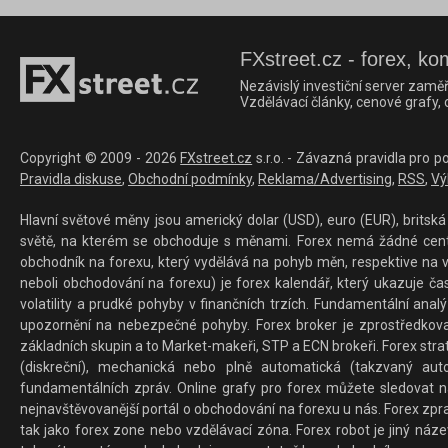
FXstreet.cz - forex, ko
Nezávislý investiční server zaměř
Vzdělávací články, cenové grafy,
Copyright © 2009 - 2026
FXstreet.cz
s.r.o. - Závazná pravidla pro p
Pravidla diskuse
,
Obchodní podmínky
,
Reklama/Advertising
,
RSS
,
Vý
Hlavní světové měny jsou americký dolar (USD), euro (EUR), britská 
světě, na kterém se obchoduje s měnami. Forex nemá žádné centrál
obchodník na forexu, který vydělává na pohyb měn, respektive na v
neboli obchodování na forexu) je forex kalendář, který ukazuje č
volatility a prudké pohyby v finančních trzích. Fundamentální ana
upozornění na nebezpečné pohyby. Forex broker je zprostředkov
základních skupin a to Market-makeři, STP a ECN brokeři. Forex stra
(diskreční), mechanická nebo plně automatická (takzvaný aut
fundamentálních zpráv. Online grafy pro forex můžete sledovat na 
nejnavštěvovanější portál o obchodování na forexu u nás. Forex zprav
tak jako forex zone nebo vzdělávací zóna. Forex robot je jiný náz