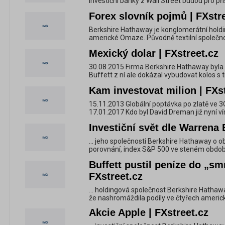
investiční banky z Wall Street budou pro příš
Forex slovník pojmů | FXstr
Berkshire Hathaway je konglomerátní holdin
americké Omaze. Původně textilní společnost
Mexický dolar | FXstreet.cz
30.08.2015 Firma Berkshire Hathaway byla k
Buffett z ní ale dokázal vybudovat kolos s tr
Kam investovat milion | FXs
15.11.2013 Globální poptávka po zlatě ve 3
17.01.2017 Kdo byl David Dreman již nyní v
Investiční svět dle Warrena B
... jeho společnosti Berkshire Hathaway o 
porovnání, index S&P 500 ve steném období 
Buffett pustil peníze do „smr
FXstreet.cz
... holdingová společnost Berkshire Hathaw
že nashromáždila podíly ve čtyřech americkýc
Akcie Apple | FXstreet.cz