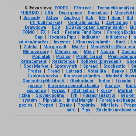
Klíčová slova:
FOREX
|
FXstreet
|
Technická analýza
EUR/USD
|
USA
|
Divergence
|
Spekulace
|
Medvědí t
|
Spready
|
Aktiva
|
Analýza
|
Ask
|
B/E
|
Bear
|
Bid
trh (bull market)
|
Centrální banka
|
Daytrading
|
Drawdown
|
ECB
|
ECB (European Central Bank)
|
Ek
FOMC
|
FX
|
Fed
|
Federal Fund Rate
|
Foreign Exch
Gap
|
Hodnota Pipu
|
Indikátor
|
Indikátory
|
I
záloha/marže)
|
Investor
|
Klouzavý průměr
|
Kurz
|
L
|
Záloha
|
Margin call
|
Marže
|
Medvědí trh (Bear mar
Měnové páry
|
Měnový pár
|
Měny
|
Nástroj
|
Obchod
Poplatek
|
Pozice
|
Profit Target
|
Přeprodané/p
Retracement
|
Rezistence
|
Rollover (převedení)
|
Sho
|
Spot Market
|
Spotový trh
|
Spread
|
Stochastic
|
Su
Trader
|
Trend
|
Uptrend
|
Volatilita
|
Banky
|
EU
Úroková sazba
|
Klouzavé průměry
|
Medvědí diver
Obchodní příležitosti
|
Obchodníci
|
Index
|
Likvidní
|
pozice
|
Americká centrální banka
|
Analýzy
|
Ban
Exchange
|
Forexu
|
FXstreet.cz
|
Kurzy
|
Market
|
rizika
|
Slovník pojmů
|
Trh
|
Finanční nástroj
|
Broker
systém
|
Pip value
|
Initial Margin
|
Foreign exchange
pozice
|
Propad
|
Ztráty
|
Poplatky
|
Mini loty
|
Propa
párů
|
Pipy
|
Základní úroková s