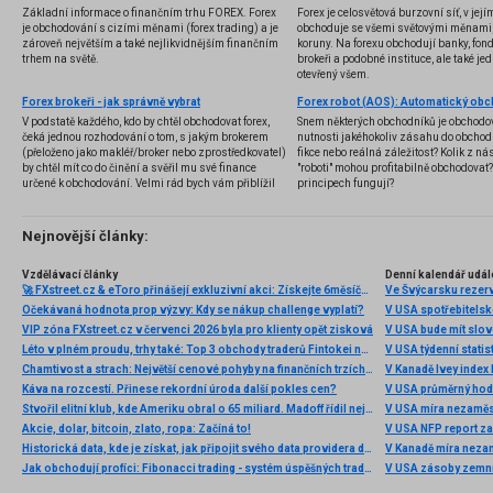
Základní informace o finančním trhu FOREX. Forex
Forex je celosvětová burzovní síť, v jej
je obchodování s cizími měnami (forex trading) a je
obchoduje se všemi světovými měnami,
zároveň největším a také nejlikvidnějším finančním
koruny. Na forexu obchodují banky, fondy
trhem na světě.
brokeři a podobné instituce, ale také jedn
otevřený všem.
Forex brokeři - jak správně vybrat
V podstatě každého, kdo by chtěl obchodovat forex,
Snem některých obchodníků je obchodo
čeká jednou rozhodování o tom, s jakým brokerem
nutnosti jakéhokoliv zásahu do obchod
(přeloženo jako makléř/broker nebo zprostředkovatel)
fikce nebo reálná záležitost? Kolik z nás
by chtěl mít co do činění a svěřil mu své finance
"roboti" mohou profitabilně obchodovat
určené k obchodování. Velmi rád bych vám přiblížil
principech fungují?
problematiku výběru brokera, rozdíl mezi
jednotlivými typy brokerů a v neposlední řadě uvedu
několik příkladů nejznámějších z nich.
Nejnovější články:
Vzdělávací články
Denní kalendář udál
🚀 FXstreet.cz & eToro přinášejí exkluzivní akci: Získejte 6měsíční členství ve VIP zóně ZDARMA
Ve Švýcarsku rezer
Očekávaná hodnota prop výzvy: Kdy se nákup challenge vyplatí?
V USA spotřebitelsk
VIP zóna FXstreet.cz v červenci 2026 byla pro klienty opět zisková
V USA bude mít slo
Léto v plném proudu, trhy také: Top 3 obchody traderů Fintokei na indexech a zlatě
V USA týdenní statist
Chamtivost a strach: Největší cenové pohyby na finančních trzích (červenec 2026)
V Kanadě Ivey index
Káva na rozcestí. Přinese rekordní úroda další pokles cen?
V USA průměrný hod
Stvořil elitní klub, kde Ameriku obral o 65 miliard. Madoff řídil největší Ponzi dějin
V USA míra nezaměs
Akcie, dolar, bitcoin, zlato, ropa: Začíná to!
V USA NFP report z
Historická data, kde je získat, jak připojit svého data providera do MultiCharts a proč je budeme potřebovat? (4. díl)
V Kanadě míra neza
Jak obchodují profíci: Fibonacci trading - systém úspěšných traderů
V USA zásoby zemní