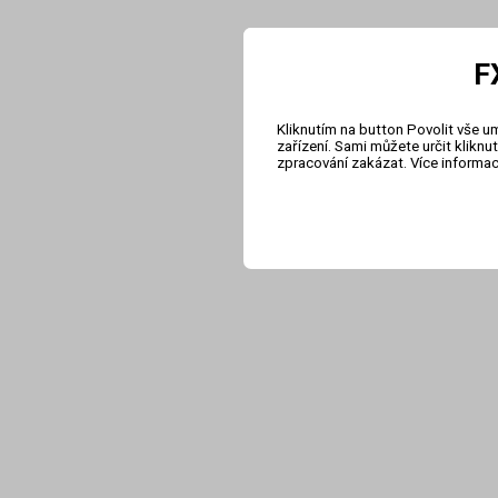
F
Kliknutím na button Povolit vše u
zařízení. Sami můžete určit klikn
zpracování zakázat. Více informa