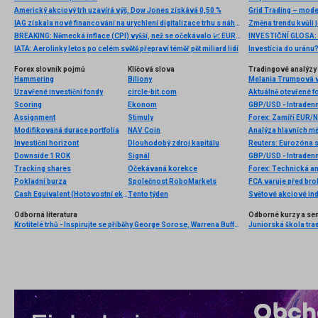
Americký akciový trh uzavírá výš, Dow Jones získává 0,50 %
Grid Trading – mod
IAG získala nové financování na urychlení digitalizace trhu s náhradními díly pro automobily ve střední a východní Evropě
Změna trendu kvůli 
BREAKING: Německá inflace (CPI) vyšší, než se očekávalo 📈 EURUSD bez větší reakce
IATA: Aerolinky letos po celém světě přepraví téměř pět miliard lidí
Investícia do uránu
Forex slovník pojmů
Klíčová slova
Tradingové analýzy 
Hammering
Biliony
Uzavřené investiční fondy
circle-bit.com
Aktuálně otevřené f
Scoring
Ekonom
GBP/USD - Intradenn
Assignment
Stimuly
Forex: Zamíří EUR
Modifikovaná durace portfolia
NAV Coin
Analýza hlavních m
Investiční horizont
Dlouhodobý zdroj kapitálu
Reuters: Eurozóna s
Downside 1 ROK
Signál
GBP/USD - Intradenn
Tracking shares
Očekávaná korekce
Forex: Technická a
Pokladní burza
Společnost RoboMarkets
FCA varuje před b
Cash Equivalent (Hotovostní ekvivalent)
Tento týden
Světové akciové inde
Odborná literatura
Odborné kurzy a se
Krotitelé trhů - Inspirujte se příběhy George Sorose, Warrena Buffetta a Paula Volckera
Juniorská škola trad