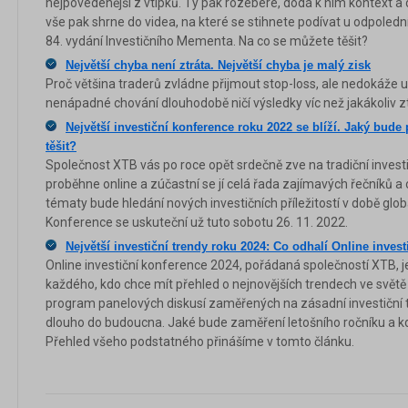
nejpovedenější z vtípků. Ty pak rozebere, dodá k nim kontext a 
vše pak shrne do videa, na které se stihnete podívat u odpolední
84. vydání Investičního Mementa. Na co se můžete těšit?
Největší chyba není ztráta. Největší chyba je malý zisk
Proč většina traderů zvládne přijmout stop-loss, ale nedokáže u
nenápadné chování dlouhodobě ničí výsledky víc než jakákoliv z
Největší investiční konference roku 2022 se blíží. Jaký bud
těšit?
Společnost XTB vás po roce opět srdečně zve na tradiční investi
proběhne online a zúčastní se jí celá řada zajímavých řečníků a
tématy bude hledání nových investičních příležitostí v době globá
Konference se uskuteční už tuto sobotu 26. 11. 2022.
Největší investiční trendy roku 2024: Co odhalí Online inves
Online investiční konference 2024, pořádaná společností XTB, 
každého, kdo chce mít přehled o nejnovějších trendech ve světě f
program panelových diskusí zaměřených na zásadní investiční
dlouho do budoucna. Jaké bude zaměření letošního ročníku a kd
Přehled všeho podstatného přinášíme v tomto článku.