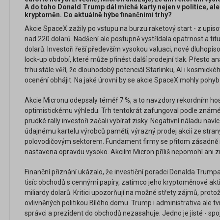
A do toho Donald Trump dál míchá karty nejen v politice, ale i
kryptoměn. Co aktuálně hýbe finančními trhy?
Akcie SpaceX zažily po vstupu na burzu raketový start - z upiso
nad 220 dolarů. Nadšení ale postupně vystřídala opatrnost a titul
dolarů. Investoři řeší především vysokou valuaci, nové dluhopisov
lock-up období, které může přinést další prodejní tlak. Přesto ana
trhu stále věří, že dlouhodobý potenciál Starlinku, AI i kosmi
ocenění obhájit. Na jaké úrovni by se akcie SpaceX mohly pohy
Akcie Micronu odepsaly téměř 7 %, a to navzdory rekordním 
optimistickému výhledu. Trh tentokrát zafungoval podle známéh
prudké rally investoři začali vybírat zisky. Negativní náladu nav
údajnému kartelu výrobců pamětí, výrazný prodej akcií ze stran
polovodičovým sektorem. Fundament firmy se přitom zásadně n
nastavena opravdu vysoko. Akciím Micron příliš nepomohl ani zn
Finanční přiznání ukázalo, že investiční poradci Donalda Trump
tisíc obchodů s cennými papíry, zatímco jeho kryptoměnové akti
miliardy dolarů. Kritici upozorňují na možné střety zájmů, protož
ovlivněných politikou Bílého domu. Trump i administrativa ale tvrd
správci a prezident do obchodů nezasahuje. Jedno je jisté - spojen