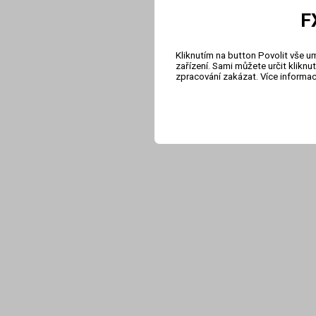
F
Kliknutím na button Povolit vše u
zařízení. Sami můžete určit klikn
zpracování zakázat. Více informa