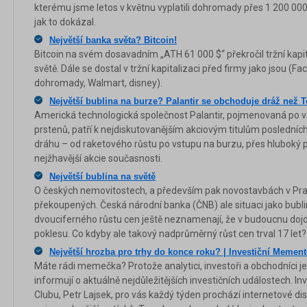
kterému jsme letos v květnu vyplatili dohromady přes 1 200 000
jak to dokázal.
Největší banka světa? Bitcoin!
Bitcoin na svém dosavadním „ATH 61 000 $“ překročil tržní kapita
světě. Dále se dostal v tržní kapitalizaci před firmy jako jsou (
dohromady, Walmart, disney).
Největší bublina na burze? Palantir se obchoduje dráž než Te
Americká technologická společnost Palantir, pojmenovaná po
prstenů, patří k nejdiskutovanějším akciovým titulům posledních 
dráhu – od raketového růstu po vstupu na burzu, přes hluboký 
nejžhavější akcie současnosti.
Největší bublina na světě
O českých nemovitostech, a především pak novostavbách v Praze
překoupených. Česká národní banka (ČNB) ale situaci jako bublin
dvouciferného růstu cen ještě neznamenají, že v budoucnu d
poklesu. Co kdyby ale takový nadprůměrný růst cen trval 17 let?
Největší hrozba pro trhy do konce roku? | Investiční Memen
Máte rádi memečka? Protože analytici, investoři a obchodníci je
informují o aktuálně nejdůležitějších investičních událostech. In
Clubu, Petr Lajsek, pro vás každý týden prochází internetové dis