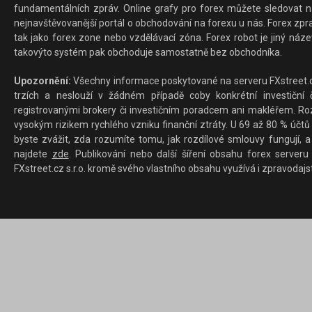
fundamentálních zpráv. Online grafy pro forex můžete sledovat na 
nejnavštěvovanější portál o obchodování na forexu u nás. Forex zprav
tak jako forex zone nebo vzdělávací zóna. Forex robot je jiný náz
takovýto systém pak obchoduje samostatně bez obchodníka.
Upozornění:
Všechny informace poskytované na serveru FXstreet.cz
trzích a neslouží v žádném případě coby konkrétní investiční č
registrovanými brokery či investičním poradcem ani makléřem. Rozd
vysokým rizikem rychlého vzniku finanční ztráty. U 69 až 80 % účtů 
byste zvážit, zda rozumíte tomu, jak rozdílové smlouvy fungují, a
najdete
zde
. Publikování nebo další šíření obsahu forex serveru
FXstreet.cz s.r.o. kromě svého vlastního obsahu využívá i zpravodajs