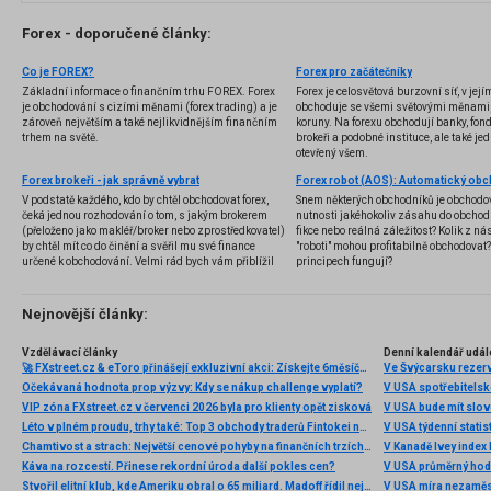
Forex - doporučené články:
Co je FOREX?
Forex pro začátečníky
Základní informace o finančním trhu FOREX. Forex
Forex je celosvětová burzovní síť, v jej
je obchodování s cizími měnami (forex trading) a je
obchoduje se všemi světovými měnami,
zároveň největším a také nejlikvidnějším finančním
koruny. Na forexu obchodují banky, fondy
trhem na světě.
brokeři a podobné instituce, ale také jedn
otevřený všem.
Forex brokeři - jak správně vybrat
V podstatě každého, kdo by chtěl obchodovat forex,
Snem některých obchodníků je obchodo
čeká jednou rozhodování o tom, s jakým brokerem
nutnosti jakéhokoliv zásahu do obchod
(přeloženo jako makléř/broker nebo zprostředkovatel)
fikce nebo reálná záležitost? Kolik z nás
by chtěl mít co do činění a svěřil mu své finance
"roboti" mohou profitabilně obchodovat
určené k obchodování. Velmi rád bych vám přiblížil
principech fungují?
problematiku výběru brokera, rozdíl mezi
jednotlivými typy brokerů a v neposlední řadě uvedu
několik příkladů nejznámějších z nich.
Nejnovější články:
Vzdělávací články
Denní kalendář udál
🚀 FXstreet.cz & eToro přinášejí exkluzivní akci: Získejte 6měsíční členství ve VIP zóně ZDARMA
Ve Švýcarsku rezer
Očekávaná hodnota prop výzvy: Kdy se nákup challenge vyplatí?
V USA spotřebitelsk
VIP zóna FXstreet.cz v červenci 2026 byla pro klienty opět zisková
V USA bude mít slo
Léto v plném proudu, trhy také: Top 3 obchody traderů Fintokei na indexech a zlatě
V USA týdenní statist
Chamtivost a strach: Největší cenové pohyby na finančních trzích (červenec 2026)
V Kanadě Ivey index
Káva na rozcestí. Přinese rekordní úroda další pokles cen?
V USA průměrný hod
Stvořil elitní klub, kde Ameriku obral o 65 miliard. Madoff řídil největší Ponzi dějin
V USA míra nezaměs