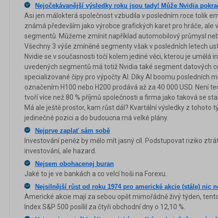
Nejočekávanější výsledky roku jsou tady! Může Nvidia pokra
Asi jen málokterá společnost vzbudila v posledním roce tolik emo
známá především jako výrobce grafických karet pro hráče, ale v 
segmentů. Můžeme zmínit například automobilový průmysl nebo 
Všechny 3 výše zmíněné segmenty však v posledních letech ust
Nvidie se v současnosti točí kolem jediné věci, kterou je umělá i
uvedených segmentů má totiž Nvidia také segment datových ce
specializované čipy pro výpočty AI. Díky AI boomu posledních mě
označením H100 nebo H200 prodává až za 40 000 USD. Není ted
tvoří více než 80 % příjmů společnosti a firma jako taková se s
Má ale ještě prostor, kam růst dál? Kvartální výsledky z tohoto t
jedinečné pozici a do budoucna má velké plány.
Nejprve zaplať sám sobě
Investování peněz by mělo mít jasný cíl. Podstupovat riziko ztrá
investování, ale hazard.
Nejsem obohacenej buran
Jaké to je ve bankách a co velcí hoši na Forexu.
Nejsilnější růst od roku 1974 pro americké akcie (stále) nic 
Americké akcie mají za sebou opět mimořádně živý týden, ten
Index S&P 500 posílil za čtyři obchodní dny o 12,10 %.