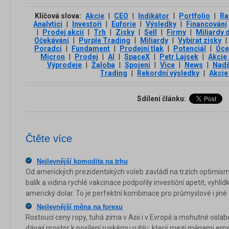
Klíčová slova:
Akcie
|
CEO
|
Indikátor
|
Portfolio
|
Ra
Analytici
|
Investoři
|
Euforie
|
Výsledky
|
Financování
|
Prodej akcií
|
Trh
|
Zisky
|
Sell
|
Firmy
|
Miliardy 
Očekávání
|
Purple Trading
|
Miliardy
|
Vybírat zisky
|
Poradci
|
Fundament
|
Prodejní tlak
|
Potenciál
|
Oce
Micron
|
Prodej
|
AI
|
SpaceX
|
Petr Lajsek
|
Akcie
Výprodeje
|
Žaloba
|
Spojení
|
Vice
|
News
|
Nadš
Trading
|
Rekordní výsledky
|
Akcie
Sdílení článku:
Čtěte více
Nejlevnější komodita na trhu
Od amerických prezidentských voleb zavládl na trzích optimismu
balík a vidina rychlé vakcinace podpořily investiční apetit, vyhlí
americký dolar. To je perfektní kombinace pro průmyslové i jiné k
Nejlevnější měna na forexu
Rostoucí ceny ropy, tuhá zima v Asii i v Evropě a mohutné oslab
dávají prostor k posílení ruskému rublu, který mezi měnami eme