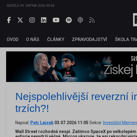
NEDĚLE 09. SRPNA 2026 09:04
ÚVOD
O NÁS
ČLÁNKY
ZPRAVODAJSTVÍ
ŠKOLA TR
Nejspolehlivější reverzní i
trzích?!
Napsal:
Petr Lajsek
03.07.2026 11:05
Sekce:
Investiční Memen
Wall Street rozhodně nespí. Zatímco SpaceX po velkolepém v
euforie nevydrží věčně, Micron ukazuje, že ani rekordní výsle