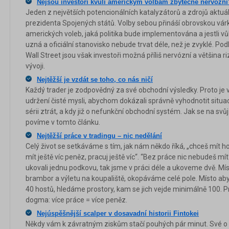
Nejsou investoři kvůli americkým volbám zbytečně nervózní
Jeden z největších potencionálních katalyzátorů a zdrojů aktuál
prezidenta Spojených států. Volby sebou přináší obrovskou várk
amerických voleb, jaká politika bude implementována a jestli 
uzná a oficiální stanovisko nebude trvat déle, než je zvyklé. Po
Wall Street jsou však investoři možná příliš nervózní a většina ri
vývoji.
Nejtěžší je vzdát se toho, co nás ničí
Každý trader je zodpovědný za své obchodní výsledky. Proto je 
udržení čisté mysli, abychom dokázali správně vyhodnotit situa
sérii ztrát, a kdy již o nefunkční obchodní systém. Jak se na svů
povíme v tomto článku.
Nejtěžší práce v tradingu – nic nedělání
Celý život se setkáváme s tím, jak nám někdo říká, „chceš mít h
mít ještě víc peněz, pracuj ještě víc“. “Bez práce nic nebudeš m
ukovali jednu podkovu, tak jsme v práci déle a ukoveme dvě. M
brambor a výletu na koupaliště, okopáváme celé pole. Místo aby
40 hostů, hledáme prostory, kam se jich vejde minimálně 100.
dogma: více práce = více peněz.
Nejúspěšnější scalper v dosavadní historii Fintokei
Někdy vám k závratným ziskům stačí pouhých pár minut. Své o