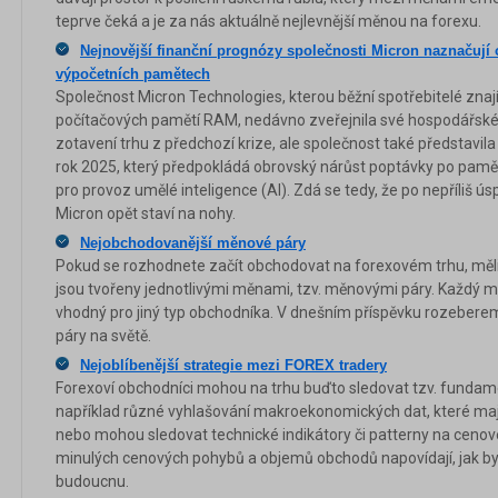
teprve čeká a je za nás aktuálně nejlevnější měnou na forexu.
Nejnovější finanční prognózy společnosti Micron naznačují
výpočetních pamětech
Společnost Micron Technologies, kterou běžní spotřebitelé znaj
počítačových pamětí RAM, nedávno zveřejnila své hospodářské 
zotavení trhu z předchozí krize, ale společnost také představila
rok 2025, který předpokládá obrovský nárůst poptávky po pam
pro provoz umělé inteligence (AI). Zdá se tedy, že po nepříliš
Micron opět staví na nohy.
Nejobchodovanější měnové páry
Pokud se rozhodnete začít obchodovat na forexovém trhu, měli 
jsou tvořeny jednotlivými měnami, tzv. měnovými páry. Každý m
vhodný pro jiný typ obchodníka. V dnešním příspěvku rozeber
páry na světě.
Nejoblíbenější strategie mezi FOREX tradery
Forexoví obchodníci mohou na trhu buďto sledovat tzv. fundame
například různé vyhlašování makroekonomických dat, které mají
nebo mohou sledovat technické indikátory či patterny na cenov
minulých cenových pohybů a objemů obchodů napovídají, jak by 
budoucnu.