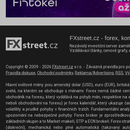
FXstreet.cz - forex, ko
Nezávislý investiční server zaměř
Vzdělávací články, cenové grafy,
Copyright © 2009 - 2026
FXstreet.cz
s.r.o. - Závazná pravidla pro p
Pravidla diskuse
,
Obchodní podmínky
,
Reklama/Advertising
,
RSS
,
Vý
Hlavní světové měny jsou americký dolar (USD), euro (EUR), britská 
světě, na kterém se obchoduje s měnami. Forex nemá žádné centrál
obchodník na forexu, který vydělává na pohyb měn, respektive na v
neboli obchodování na forexu) je forex kalendář, který ukazuje č
volatility a prudké pohyby v finančních trzích. Fundamentální ana
upozornění na nebezpečné pohyby. Forex broker je zprostředkov
základních skupin a to Market-makeři, STP a ECN brokeři. Forex stra
(diskreční), mechanická nebo plně automatická (takzvaný aut