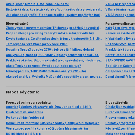
Akcie, dolar, bitcoin, zlato, ropa: Začíná to!
V USA NFP report z
Historická data, kde je získat, jak připojit svého data providera do MultiCharts a proč je budeme potřebovat? (4. díl)
V Kanadě míra neza
Jak obchodují profíci: Fibonacci trading - systém úspěšných traderů
V USA zásoby zemní
Blogy uživatelů
Forexové online zp
Zlato vyráží k novým maximům: Tři důvody, proč žlutý kov opět dominuje
Prop challenge pro swing tradery? Fintokei mění pravidla hry
Krypto šeptanda: Co přinesl poslední týden v kryptosvětě (7. 8. 2026)
Nízká hladina Rýna 
Tato legenda čeká krach jako v roce 1987!
Pozitivní vývoj na Wa
Dosáhne SpaceX do roku 2030 tržeb ve výši 1 bilionu dolarů?
Frankfurtská burza 
Analýza DAX, Nasdaq, EUR/USD: Zlepšený sentiment poslal DAX na nová maxima
Praktické okénko: Bitcoin aktuálně jako spekulativní, nikoli investiční aktivum
Akcie Tesly na rozcestí: Výrobce aut, nebo startup?
Měnový pár EUR/AUD: Multitimeframe analýza (W1–H4)
Akciová analýza: Výsledky McDonald’s nepotěšily, ale ani neurazily. Jakou vizi společnost prezentovala?
Denní shrnutí: Výpro
Naposledy čtené:
Forexové online zpravodajství
Blogy uživatelů
Americký akciový trh uzavřel níž, Dow Jones klesl o 1,01 %
Čínský jüan vystrkuj
Qualcomm vs. Ambarella
Burzovní almanach: 
Po konsolidácií príde rast
Plusy a mínusy roku
Home Credit informuje, jak české rodiny plánují školní výdaje a finanční výchovu dětí
Unikátny program b
Včera znovu posílila koruna vůči oběma hlavním měnám
US100 klesá o 1,5 %⏬⏬
Moja osobná skúsen