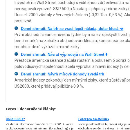
Investoři na Wall Street obchodují s viditelnou zdrženlivostí a 
nereagovali výrazně. S&P 500 a Nasdaq si připsaly mírné zisky (
Russell 2000 zůstaly v červených číslech (-0,32 % a -0,53 %). Akc
pozitivně.
Denní shrnutí: Na trh se vrací lepší nálada, dolar klesá 📣
První obchodní seance nového týdne byla na evropských trzích po
benchmarků na začátku obchodování klesala, konec seance uká
mnoho indexů vykázalo mírné zisky.
Denní shrnutí: Návrat výprodejů na Wall Street ⬇️
Přestože americká seance začala růstem a pokusem o odraz od 
polovodičových společností zcela vyprchal a hlavní indexy (v če
Denní shrnutí: Návrh mírové dohody zvedá trh
Americké indexy zakončují den mírnými zisky, které zůstávají pod
US2000, které přidávají přibližně 0,9 %.
Forex - doporučené články:
Co je FOREX?
Forex pro začátečníky
Základní informace o finančním trhu FOREX. Forex
Forex je celosvětová burzovní síť, v jej
je obchodování s cizími měnami (forex trading) a je
obchoduje se všemi světovými měnami,