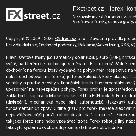
FXstreet.cz - forex, ko
Nezávislý investiční server zaměř
Vzdělávací články, cenové grafy,
Copyright © 2009 - 2026
FXstreet.cz
s.r.o. - Závazná pravidla pro p
Pravidla diskuse
,
Obchodní podmínky
,
Reklama/Advertising
,
RSS
,
Vý
Hlavní světové měny jsou americký dolar (USD), euro (EUR), britská 
světě, na kterém se obchoduje s měnami. Forex nemá žádné centrál
obchodník na forexu, který vydělává na pohyb měn, respektive na v
neboli obchodování na forexu) je forex kalendář, který ukazuje č
volatility a prudké pohyby v finančních trzích. Fundamentální ana
upozornění na nebezpečné pohyby. Forex broker je zprostředkov
základních skupin a to Market-makeři, STP a ECN brokeři. Forex stra
(diskreční), mechanická nebo plně automatická (takzvaný aut
fundamentálních zpráv. Online grafy pro forex můžete sledovat na 
nejnavštěvovanější portál o obchodování na forexu u nás. Forex zprav
tak jako forex zone nebo vzdělávací zóna. Forex robot je jiný náz
takovýto systém pak obchoduje samostatně bez obchodníka.