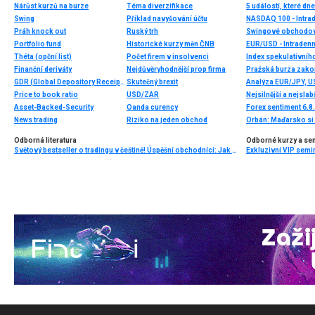
Nárůst kurzů na burze
Téma diverzifikace
5 událostí, které dn
Swing
Příklad navyšování účtu
NASDAQ 100 - Intrad
Práh knock out
Ruský trh
Swingové obchodov
Portfolio fund
Historické kurzy měn ČNB
EUR/USD - Intradenn
Théta (opční list)
Počet firem v insolvenci
Index spekulativníh
Finanční deriváty
Nejdůvěryhodnější prop firma
GDR (Global Depository Receipts – globální depozitní certifikát)
Skutečný brexit
Analýza EUR/JPY, 
Price to book ratio
USD/ZAR
Nejsilnější a nejsla
Asset-Backed-Security
Oanda curency
Forex sentiment 6.8
News trading
Riziko na jeden obchod
Odborná literatura
Odborné kurzy a se
Světový bestseller o tradingu v češtině! Úspěšní obchodníci: Jak běžní lidé porážejí Wall Street v jeho vlastní hře
Exkluzivní VIP semi