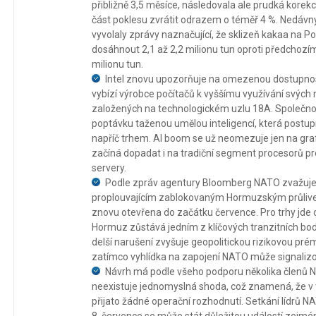
přibližně 3,5 měsíce, následovala ale prudká korek
část poklesu zvrátit odrazem o téměř 4 %. Nedávn
vyvolaly zprávy naznačující, že sklizeň kakaa na P
dosáhnout 2,1 až 2,2 milionu tun oproti předchoz
milionu tun.
Intel znovu upozorňuje na omezenou dostupno
vybízí výrobce počítačů k vyššímu využívání svých 
založených na technologickém uzlu 18A. Společno
poptávku taženou umělou inteligencí, která postu
napříč trhem. AI boom se už neomezuje jen na grafi
začíná dopadat i na tradiční segment procesorů pr
servery.
Podle zpráv agentury Bloomberg NATO zvažuje
proplouvajícím zablokovaným Hormuzským průliv
znovu otevřena do začátku července. Pro trhy jde o
Hormuz zůstává jedním z klíčových tranzitních bod
delší narušení zvyšuje geopolitickou rizikovou prém
zatímco vyhlídka na zapojení NATO může signalizova
Návrh má podle všeho podporu několika členů N
neexistuje jednomyslná shoda, což znamená, že v t
přijato žádné operační rozhodnutí. Setkání lídrů 