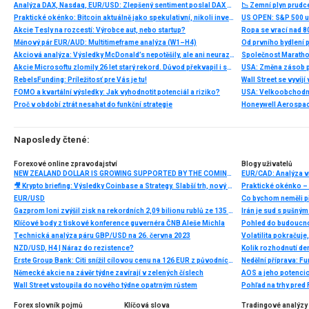
Analýza DAX, Nasdaq, EUR/USD: Zlepšený sentiment poslal DAX na nová maxima
📉 Zemní plyn prudc
Praktické okénko: Bitcoin aktuálně jako spekulativní, nikoli investiční aktivum
Akcie Tesly na rozcestí: Výrobce aut, nebo startup?
Ropa se vrací nad 8
Měnový pár EUR/AUD: Multitimeframe analýza (W1–H4)
Akciová analýza: Výsledky McDonald’s nepotěšily, ale ani neurazily. Jakou vizi společnost prezentovala?
Akcie Microsoftu zlomily 26 let starý rekord. Důvod překvapil i samotné investory
RebelsFunding: Príležitosť pre Vás je tu!
FOMO a kvartální výsledky: Jak vyhodnotit potenciál a riziko?
Proč v období ztrát nesahat do funkční strategie
Naposledy čtené:
Forexové online zpravodajství
Blogy uživatelů
NEW ZEALAND DOLLAR IS GROWING SUPPORTED BY THE COMING INCREASE OF THE INTEREST RATE
EUR/CAD: Analýza v
🎥 Krypto briefing: Výsledky Coinbase a Strategy. Slabší trh, nový plán MSTR
Praktické okénko – 
EUR/USD
Co bychom neměli p
Gazprom loni zvýšil zisk na rekordních 2,09 bilionu rublů ze 135 miliard
Irán je sud s pušný
Klíčové body z tiskové konference guvernéra ČNB Aleše Michla
Pohled do budoucnos
Technická analýza páru GBP/USD na 26. června 2023
NZD/USD, H4 | Náraz do rezistence?
Kolik rozhodnutí de
Erste Group Bank: Citi snížil cílovou cenu na 126 EUR z původních 130 EUR
Nedělní příprava: F
Německé akcie na závěr týdne zavírají v zelených číslech
AOS a jeho potencion
Wall Street vstoupila do nového týdne opatrným růstem
Pohľad na trhy pre
Forex slovník pojmů
Klíčová slova
Tradingové analýzy 