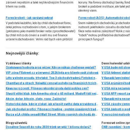
zároveň největším a také nejlikvidnějším finančním
koruny. Na forexu obchodují banky, fondy
trhem na světě.
brokeři a podobné instituce, ale také jedn
otevřený všem.
Forex brokeři - jak správně vybrat
V podstatě každého, kdo by chtěl obchodovat forex,
Snem některých obchodníků je obchodo
čeká jednou rozhodování o tom, s jakým brokerem
nutnosti jakéhokoliv zásahu do obchod
(přeloženo jako makléř/broker nebo zprostředkovatel)
fikce nebo reálná záležitost? Kolik z nás
by chtěl mít co do činění a svěřil mu své finance
"roboti" mohou profitabilně obchodovat
určené k obchodování. Velmi rád bych vám přiblížil
principech fungují?
problematiku výběru brokera, rozdíl mezi
jednotlivými typy brokerů a v neposlední řadě uvedu
několik příkladů nejznámějších z nich.
Nejnovější články:
Vzdělávací články
Denní kalendář udál
Očekávaná hodnota prop výzvy: Kdy se nákup challenge vyplatí?
V USA bude mít slo
VIP zóna FXstreet.cz v červenci 2026 byla pro klienty opět zisková
V USA týdenní statist
Léto v plném proudu, trhy také: Top 3 obchody traderů Fintokei na indexech a zlatě
V Kanadě Ivey index
Chamtivost a strach: Největší cenové pohyby na finančních trzích (červenec 2026)
V USA průměrný hod
Káva na rozcestí. Přinese rekordní úroda další pokles cen?
V USA míra nezaměs
Stvořil elitní klub, kde Ameriku obral o 65 miliard. Madoff řídil největší Ponzi dějin
V USA NFP report z
Akcie, dolar, bitcoin, zlato, ropa: Začíná to!
V Kanadě míra neza
Historická data, kde je získat, jak připojit svého data providera do MultiCharts a proč je budeme potřebovat? (4. díl)
V USA zásoby zemní
Jak obchodují profíci: Fibonacci trading - systém úspěšných traderů
V USA žádosti o po
Burza v LA chtěla sesadit Wall Street. Místo ropných obchodů dnes místem duní basy
V eurozóně maloobc
Blogy uživatelů
Forexové online zp
Dosáhne SpaceX do roku 2030 tržeb ve výši 1 bilionu dolarů?
ČNB zasedání - ko