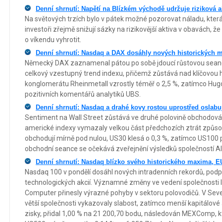
Denní shrnutí: Napětí na Blízkém východě udržuje riziková ak
Na světových trzích bylo v pátek možné pozorovat náladu, která 
investoři zřejmě snižují sázky na rizikovější aktiva v obavách, 
o víkendu vyhrotit.
Denní shrnutí: Nasdaq a DAX dosáhly nových historických 
Německý DAX zaznamenal pátou po sobě jdoucí růstovou seanci
celkový vzestupný trend indexu, přičemž zůstává nad klíčovou h
konglomerátu Rheinmetall vzrostly téměř o 2,5 %, zatímco Hugo
pozitivních komentářů analytiků UBS.
Denní shrnutí: Nasdaq a drahé kovy rostou uprostřed oslabu
Sentiment na Wall Street zůstává ve druhé polovině obchodován
americké indexy vymazaly velkou část předchozích ztrát způso
obchodují mírně pod nulou, US30 klesá o 0,3 %, zatímco US100 
obchodní seance se očekává zveřejnění výsledků společností 
Denní shrnutí: Nasdaq blízko svého historického maxima, E
Nasdaq 100 v pondělí dosáhl nových intradenních rekordů, podp
technologických akcií. Významné změny ve vedení společnosti In
Computer přinesly výrazné pohyby v sektoru polovodičů. V Seve
větší společnosti vykazovaly slabost, zatímco menší kapitálové 
zisky, přidal 1,00 % na 21 200,70 bodu, následován MEXComp, kt