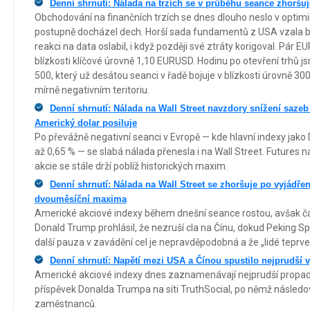
Denní shrnutí: Nálada na trzích se v průběhu seance zhoršuj
Obchodování na finančních trzích se dnes dlouho neslo v opti
postupně docházel dech. Horší sada fundamentů z USA vzala bý
reakci na data oslabil, i když později své ztráty korigoval. Pár
blízkosti klíčové úrovně 1,10 EURUSD. Hodinu po otevření trhů 
500, který už desátou seanci v řadě bojuje v blízkosti úrovně
mírně negativním teritoriu.
Denní shrnutí: Nálada na Wall Street navzdory snížení saze
Americký dolar posiluje
Po převážně negativní seanci v Evropě — kde hlavní indexy jako
až 0,65 % — se slabá nálada přenesla i na Wall Street. Futures n
akcie se stále drží poblíž historických maxim.
Denní shrnutí: Nálada na Wall Street se zhoršuje po vyjádře
dvouměsíční maxima
Americké akciové indexy během dnešní seance rostou, avšak část
Donald Trump prohlásil, že nezruší cla na Čínu, dokud Peking S
další pauza v zavádění cel je nepravděpodobná a že „lidé teprve z
Denní shrnutí: Napětí mezi USA a Čínou spustilo nejprudší
Americké akciové indexy dnes zaznamenávají nejprudší propad 
příspěvek Donalda Trumpa na síti TruthSocial, po němž následo
zaměstnanců.