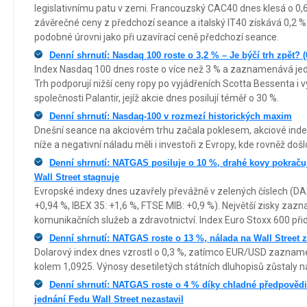
legislativnímu patu v zemi. Francouzský CAC40 dnes klesá o 0
závěrečné ceny z předchozí seance a italský IT40 získává 0,2
podobné úrovni jako při uzavírací ceně předchozí seance.
Denní shrnutí: Nasdaq 100 roste o 3,2 % – Je býčí trh zpět? (
Index Nasdaq 100 dnes roste o více než 3 % a zaznamenává jeden
Trh podporují nižší ceny ropy po vyjádřeních Scotta Bessenta i 
společnosti Palantir, jejíž akcie dnes posilují téměř o 30 %.
Denní shrnutí: Nasdaq-100 v rozmezí historických maxim
Dnešní seance na akciovém trhu začala poklesem, akciové indexy
níže a negativní náladu měli i investoři z Evropy, kde rovněž došl
Denní shrnutí: NATGAS posiluje o 10 %, drahé kovy pokračuj
Wall Street stagnuje
Evropské indexy dnes uzavřely převážně v zelených číslech (DA
+0,94 %, IBEX 35: +1,6 %, FTSE MIB: +0,9 %). Největší zisky zazna
komunikačních služeb a zdravotnictví. Index Euro Stoxx 600 přidal
Denní shrnutí: NATGAS roste o 13 %, nálada na Wall Street 
Dolarový index dnes vzrostl o 0,3 %, zatímco EUR/USD zazname
kolem 1,0925. Výnosy desetiletých státních dluhopisů zůstaly n
Denní shrnutí: NATGAS roste o 4 % díky chladné předpovědi
jednání Fedu Wall Street nezastavil