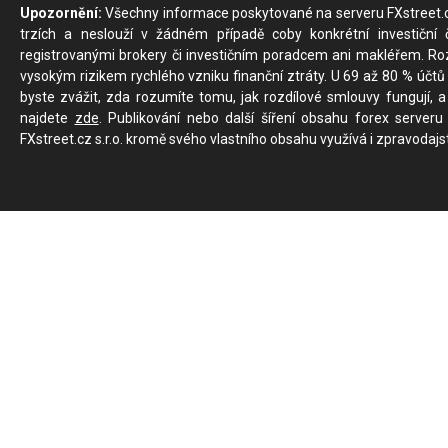
Upozornění:
Všechny informace poskytované na serveru FXstreet.cz
trzích a neslouží v žádném případě coby konkrétní investiční č
registrovanými brokery či investičním poradcem ani makléřem. Rozd
vysokým rizikem rychlého vzniku finanční ztráty. U 69 až 80 % účtů 
byste zvážit, zda rozumíte tomu, jak rozdílové smlouvy fungují, a
najdete
zde
. Publikování nebo další šíření obsahu forex serveru
FXstreet.cz s.r.o. kromě svého vlastního obsahu využívá i zpravodajs