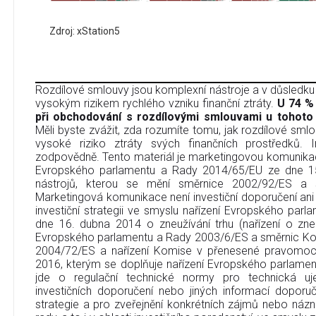
Zdroj: xStation5
Rozdílové smlouvy jsou komplexní nástroje a v důsledku p
vysokým rizikem rychlého vzniku finanční ztráty.
U 74 % 
při obchodování s rozdílovými smlouvami u tohoto
Měli byste zvážit, zda rozumíte tomu, jak rozdílové smlo
vysoké riziko ztráty svých finančních prostředků. In
zodpovědně. Tento materiál je marketingovou komunikací
Evropského parlamentu a Rady 2014/65/EU ze dne 15.
nástrojů, kterou se mění směrnice 2002/92/ES a s
Marketingová komunikace není investiční doporučení ani i
investiční strategii ve smyslu nařízení Evropského par
dne 16. dubna 2014 o zneužívání trhu (nařízení o zne
Evropského parlamentu a Rady 2003/6/ES a směrnic K
2004/72/ES a nařízení Komise v přenesené pravomoc
2016, kterým se doplňuje nařízení Evropského parlame
jde o regulační technické normy pro technická uje
investičních doporučení nebo jiných informací doporuču
strategie a pro zveřejnění konkrétních zájmů nebo názn