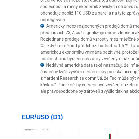
8. července se může stát důležitou událostí zejmén
společnosti a měny ekonomik závislých na dovozu 
obchoduje poblíž 110 USD za barel a na tyto zpráv
nereagovala.
Americký index rozjednaných prodejů domů mez
předchozích 73,7, což signalizuje mírné zlepšení akt
Rozjednané prodeje domů vzrostly meziměsíčně o 
%, i když mírně pod předchozí hodnotou 1,5 %. Tat
americkou ekonomiku vnímána pozitivně, protože n
odolnost trhu bydlení navzdory zvýšeným nákladů
Nedávná americká data také naznačují, že inflač
částečně kvůli vyšším cenám ropy po eskalaci napě
z Yardeni Research se domnívá, že Fed může být v b
křivkou“. Podle něj by červencové zvýšení sazeb moh
ale pravděpodobně by zároveň zvýšilo tlak na akcio
EUR/USD (D1)