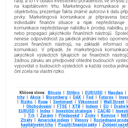
rady, a to i v oblasti investičního poradenství, ve smysl
na kapitálovém trhu. Marketingová komunikace je p
objektivitou, prezentuje fakta známé autorovi k datu př
prvky. Marketingová komunikace je připravena bez 
individuální finanční situace a nijak nepředstavuje 
komunikace nepředstavuje nabídku k prodeji, nabídku, p
nebo propagaci jakýchkoliv finančních nástrojů. Spole
nenese odpovědnost za jakékoli jednání nebo opomenut
zcizení finančních nástrojů, na základě informací
komunikaci. V případě, že marketingová komunikac
jakýchkoli výsledcích týkajících se finančních nástro
žádnou záruku ani předpověď ohledně budoucích výsled
vypovídat o budoucích výsledcích a každá osoba jednají
činí zcela na vlastní riziko.
Klíčová slova:
Bitcoin
|
Stříbro
|
EUR/USD
|
Nasdaq
|
trhy
|
Akcie
|
Bloomberg
|
DAX
|
Fed
|
Futures
|
Inve
|
Riziko
|
Ropa
|
Sentiment
|
Výkonnost
|
Wall Street
|
|
Obchodování
|
FTSE
|
XTB
|
Indexy
|
EU
|
Drahé 
EURUSD
|
Index
|
Investiční strategie
|
CAC40
|
Invest
|
Trh
|
Zprávy
|
Předpověď
|
Zisky
|
Komise
|
NA
Ztráty
|
Americké indexy
|
Výnosy
|
Rozjednané prod
kapitálovém trhu
|
Použití finanční páky
|
Zvýšení saze