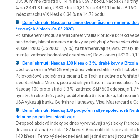
US500 mírně vzrostl o 0,14 % na 6 059,7 bodu. Naopak širší trhy
% na 2 441,3 bodu, US30 ztratil 0,31 % na 44 911 bodů a BRACo
Index strachu VIX klesl o 0,34 % na 14,73 bodu.
Denní shrnutí: Nasdaq na téměř dvouměsíčním minimu, dolar
červených číslech (04.02.2026)
Po smíšeném úvodu se Wall Street vrátila k prudké korekci ve
na všechny hlavní americké indexy se pohybují v červených čísl
Russell 2000 (US2000: -1,9 %) zaznamenávají největší ztráty. I
mírněji, zatímco hodnotově orientovaný Dow Jones (US30: -0,1 %
Denní shrnutí: Nasdaq 100 klesá o 3 %, drahé kovy a Bitcoin 
Obchodování na Wall Street je dnes velmi volatilní kvůli hlubokém
Polovodičové společnosti, giganti Big Tech a nedávno přehřáté t
jsou SanDisk a Micron, jsou pod silným tlakem, zatímco akcie Nv
Nasdaq 100 proto ztrácí 3,3 %, zatímco S&P 500 odepisuje 1,7 %
nyní tvoří rekordně vysoký podíl zhruba 35 % indexu, táhnou širší
USA vykazují banky, Berkshire Hathaway, Visa, Mastercard a Co
Denní shrnutí: Nasdaq 100 podpořen rallye společností Nvid
dolar se po poklesu stabilizuje
Evropské akciové indexy se dnes vyrovnávají s výsledky francou
(levicová strana) získala 182 křesel, Ansámbl (blok prezidenta
143 křesel. Tento výsledek nedává ani jedné straně jistou větši