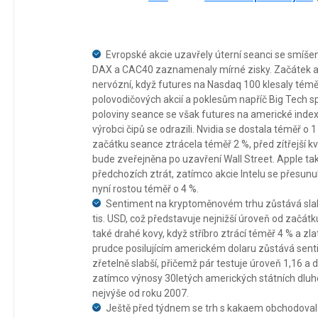
Evropské akcie uzavřely úterní seanci se smí
DAX a CAC40 zaznamenaly mírné zisky. Začátek a
nervózní, když futures na Nasdaq 100 klesaly téměř 
polovodičových akcií a poklesům napříč Big Tech 
poloviny seance se však futures na americké index
výrobci čipů se odrazili. Nvidia se dostala téměř o 
začátku seance ztrácela téměř 2 %, před zítřejší kv
bude zveřejněna po uzavření Wall Street. Apple 
předchozích ztrát, zatímco akcie Intelu se přesunul
nyní rostou téměř o 4 %.
Sentiment na kryptoměnovém trhu zůstává slabý
tis. USD, což představuje nejnižší úroveň od začát
také drahé kovy, když stříbro ztrácí téměř 4 % a zlat
prudce posilujícím americkém dolaru zůstává se
zřetelně slabší, přičemž pár testuje úroveň 1,16 a d
zatímco výnosy 30letých amerických státních dluho
nejvýše od roku 2007.
Ještě před týdnem se trh s kakaem obchodoval 