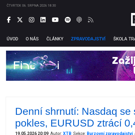
ČTVRTEK 06. SRPNA 2026 18:30
ÚVOD
O NÁS
ČLÁNKY
ZPRAVODAJSTVÍ
ŠKOLA TR
Denní shrnutí: Nasdaq se s
Ti
pokles, EURUSD ztrácí 0
19.05.2026 20:09
Autor:
XTB
Sekce:
Burzovní zpravodajství