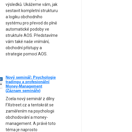
výsledků. Ukážeme vám, jak
sestavit kompletní strukturu
a logiku obchodního
systému pro převod do plně
automatické podoby ve
struktuře AOS. Představíme
vám také naše vnímání,
obchodní přístupy a
strategie pomocí AOS.
Nový seminář: Psychologie
ne
tradingu a profesionální
am
Money-Management
(Záznam semináře)
Zcela nový seminář z dílny
FXstreet.cz a tentokrát se
zaměřením na psychologii
obchodování a money-
management. A právě toto
téma je naprosto