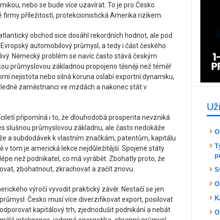
kou, nebo se bude více uzavírat. To je pro Česko
firmy příležitostí, protekcionistická Amerika rizikem.
nsatlantický obchod sice dosáhl rekordních hodnot, ale pod
 Evropský automobilový průmysl, a tedy i část českého
tlivý. Německý problém se navíc často stává českým
ou průmyslovou základnou propojeno těsněji než téměř
torní nejistota nebo silná koruna oslabí exportní dynamiku,
následně zaměstnanci ve mzdách a nakonec stát v
Už
íciletí připomíná i to, že dlouhodobá prosperita nevzniká
es slušnou průmyslovou základnu, ale často nedokáže
O
že a subdodávek k vlastním značkám, patentům, kapitálu
T
 tom je americká lekce nejdůležitější. Spojené státy
p
 lépe než podnikatel, co má vyrábět. Zbohatly proto, že
ovat, zbohatnout, zkrachovat a začít znovu.
S
O
ického výročí vyvodit praktický závěr. Nestačí se jen
K
 průmysl. Česko musí více diverzifikovat export, posilovat
dporovat kapitálový trh, zjednodušit podnikání a nebát
O