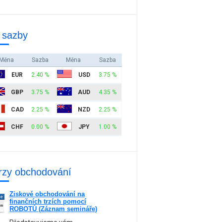
 sazby
Měna
Sazba
Měna
Sazba
EUR
2.40 %
USD
3.75 %
GBP
3.75 %
AUD
4.35 %
CAD
2.25 %
NZD
2.25 %
CHF
0.00 %
JPY
1.00 %
rzy obchodování
Ziskové obchodování na
ne
finančních trzích pomocí
am
ROBOTŮ (Záznam semináře)