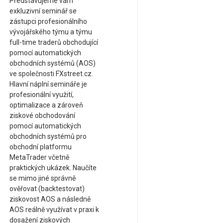
Představujeme vám
exkluzivní seminář se
zástupci profesionálního
vývojářského týmu a týmu
full-time traderů obchodující
pomocí automatických
obchodních systémů (AOS)
ve společnosti FXstreet.cz.
Hlavní náplní semináře je
profesionální využití,
optimalizace a zároveň
ziskové obchodování
pomocí automatických
obchodních systémů pro
obchodní platformu
MetaTrader včetně
praktických ukázek. Naučíte
se mimo jiné správně
ověřovat (backtestovat)
ziskovost AOS a následně
AOS reálně využívat v praxi k
dosažení ziskových