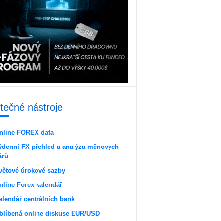
itečné nástroje
nline FOREX data
ýdenní FX přehled a analýza měnových
árů
větové úrokové sazby
nline Forex kalendář
alendář centrálních bank
blíbená online diskuse EUR/USD