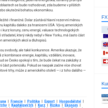
 umělá inteligence, jaderná energetika, obranný průmysl
oblastech se bude rozhodovat, zda budeme v příštích
y, nebo skutečně bohatou ekonomikou.
FX
ežité i finančně. Dolar zůstává hlavní rezervní měnou
cenu kapitálu daleko za hranicemi USA. Vývoj amerických
e i kurz koruny, cenu energií, valuace technologických
ký střadatel, který nikdy nebyl v New Yorku, má často část
 amerických akcií a dluhopisů.
kou svobody, ale také konkurence. Amerika ukazuje, že
z kombinace energie, kapitálu, vzdělání, inovace,
kud se Česko spokojí s tím, že bude čekat na zakázky z
í část potenciálu. Pokud se naopak začne více chovat
tové trhy, může z amerického století — i z toho dalšího —
Ku
On-li
zázn
runa
|
Francie
|
Politika
|
Export
|
Hospodářství
|
 trhy
|
Kapitálový trh
|
Kurz
|
Riziko
|
Ekonom
|