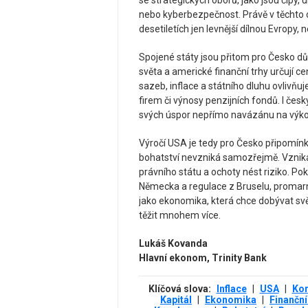
se strategických oborů, jako jsou čipy,
nebo kyberbezpečnost. Právě v těchto 
desetiletích jen levnější dílnou Evrop
Spojené státy jsou přitom pro Česko důl
světa a americké finanční trhy určují 
sazeb, inflace a státního dluhu ovlivňuj
firem či výnosy penzijních fondů. I čes
svých úspor nepřímo navázánu na výkon
Výročí USA je tedy pro Česko připomín
bohatství nevzniká samozřejmě. Vzniká 
právního státu a ochoty nést riziko. Po
Německa a regulace z Bruselu, promarn
jako ekonomika, která chce dobývat svě
těžit mnohem více.
Lukáš Kovanda
Hlavní ekonom, Trinity Bank
Klíčová slova:
Inflace
|
USA
|
Ko
Kapitál
|
Ekonomika
|
Finanční