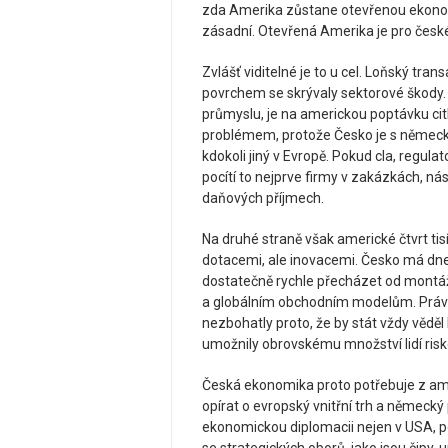
zda Amerika zůstane otevřenou ekonomi
zásadní. Otevřená Amerika je pro české 
Zvlášť viditelné je to u cel. Loňský tra
povrchem se skrývaly sektorové škody.
průmyslu, je na americkou poptávku ci
problémem, protože Česko je s německ
kdokoli jiný v Evropě. Pokud cla, regula
pocítí to nejprve firmy v zakázkách, 
daňových příjmech.
Na druhé straně však americké čtvrt tis
dotacemi, ale inovacemi. Česko má dn
dostatečně rychle přecházet od montá
a globálním obchodním modelům. Právě v
nezbohatly proto, že by stát vždy věděl
umožnily obrovskému množství lidí risk
Česká ekonomika proto potřebuje z amer
opírat o evropský vnitřní trh a německý
ekonomickou diplomacii nejen v USA, po