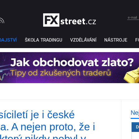
DAJSTVÍ
ŠKOLA TRADINGU
VZDĚLÁVÁNÍ
NÁSTROJE
F
íciletí je i české
Ne
Ticker Tape
by TradingView
 A nejen proto, že i
D
 který nikdy nebyl v