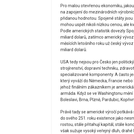
Pro malou otevřenou ekonomiku, jakou je
na zapojení do mezinárodních výrobních
přidanou hodnotou. Spojené státy jsou
mohou uspět nikoli nízkou cenou, ale kv
Podle amerických statistik dovezly Spo
miliard dolarů, zatímco americký vývoz 
měsících letošního roku už český vývoz 
miliard dolarů.
USA tedy nejsou pro Česko jen politic
strojírenství, dopravní techniku, zdravo
specializované komponenty. A často j
který vyváží do Německa, Francie nebo
jehož finálním zákazníkem je americk
armáda. Když se ve Washingtonu mění o
Boleslavi, Brna, Plzně, Pardubic, Kopř
Právě tady se americké výročí potkává 
do svého 251. roku existence jako nesm
rostou, stále přitahují kapitál, stále ko
však sužuje vysoký veřejný dluh, drahé b