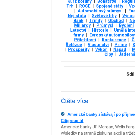
Kurz koruny
|
Bohatství
|
Regul
Trh
|
ROCE
|
Spojené státy
|
Vz
|
Automobilový průmysl
|
Ene
Nejistota
|
Světové trhy
|
Výnos
Bank
|
Trinity
|
Obchod
|
Ně
Miliardy
|
Průmysl
|
Bydlení
Letectví
|
Historie
|
Umělá int
firmy
|
Evropský automobilov
Příležitosti
|
Konkurence
|
Č
Řetězce
|
Vlastnictví
|
Prime
|
K
|
Prosperity
|
Výkon
|
Nápad
|
M
Čipy
|
Jaderná
Sdíl
Čtěte více
Americké banky získávají po příjmec
Citigroup 📊
Americké banky JP Morgan, Wells Fargo
výsledky na straně zisku na akcii a trž