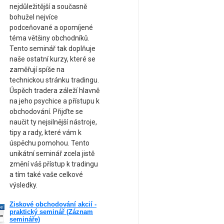
nejdůležitější a současně
bohužel nejvíce
podceňované a opomíjené
téma většiny obchodníků.
Tento seminář tak doplňuje
naše ostatní kurzy, které se
zaměřují spíše na
technickou stránku tradingu.
Úspěch tradera záleží hlavně
na jeho psychice a přístupu k
obchodování. Přijďte se
naučit ty nejsilnější nástroje,
tipy a rady, které vám k
úspěchu pomohou. Tento
unikátní seminář zcela jistě
změní váš přístup k tradingu
a tím také vaše celkové
výsledky.
Ziskové obchodování akcií -
ne
praktický seminář (Záznam
am
semináře)