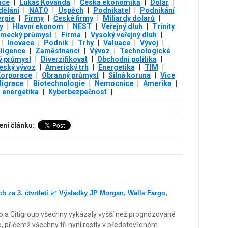
ace
|
Lukáš Kovanda
|
Česká ekonomika
|
Dolar
|
dělání
|
NATO
|
Úspěch
|
Podnikatel
|
Podnikání
rgie
|
Firmy
|
České firmy
|
Miliardy dolarů
|
y
|
Hlavní ekonom
|
NEST
|
Veřejný dluh
|
Trinity
mecký průmysl
|
Firma
|
Vysoký veřejný dluh
|
|
Inovace
|
Podnik
|
Trhy
|
Valuace
|
Vývoj
|
eligence
|
Zaměstnanci
|
Vývoz
|
Technologické
ý průmysl
|
Diverzifikovat
|
Obchodní politika
|
eský vývoz
|
Americký trh
|
Energetika
|
TIM
|
orporace
|
Obranný průmysl
|
Silná koruna
|
Vice
igrace
|
Biotechnologie
|
Nemocnice
|
Amerika
|
 energetika
|
Kyberbezpečnost
|
ení článku:
h za 3. čtvrtletí 📈 Výsledky JP Morgan, Wells Fargo,
 a Citigroup všechny vykázaly vyšší než prognózované
eb, přičemž všechny tři nyní rostly v předotevřeném