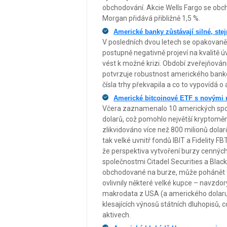
obchodování. Akcie Wells Fargo se obch
Morgan přidává přibližně 1,5 %.
Americké banky zůstávají silné, ste
V posledních dvou letech se opakovaně
postupně negativně projeví na kvalitě 
vést k možné krizi. Období zveřejňován
potvrzuje robustnost amerického bankov
čísla trhy překvapila a co to vypovídá
Americké bitcoinové ETF s novými r
Včera zaznamenalo 10 amerických spoto
dolarů, což pomohlo největší kryptoměně
zlikvidováno více než 800 milionů dolarů 
tak velké uvnitř fondů IBIT a Fidelity F
že perspektiva vytvoření burzy cennýc
společnostmi Citadel Securities a Blac
obchodované na burze, může pohánět trh
ovlivnily některé velké kupce – navzdor
makrodata z USA (a amerického dolar
klesajících výnosů státních dluhopisů,
aktivech.