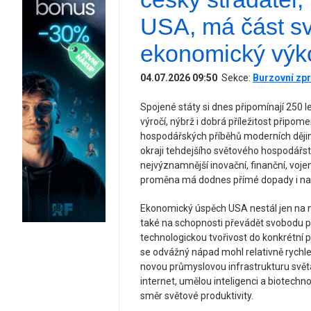
USA, má část s
ekonomický výk
04.07.2026 09:50
Sekce:
Burzovní zpr
Spojené státy si dnes připomínají 250 l
výročí, nýbrž i dobrá příležitost připome
hospodářských příběhů moderních dějin.
okraji tehdejšího světového hospodářstv
nejvýznamnější inovační, finanční, voj
proměna má dodnes přímé dopady i na
Ekonomický úspěch USA nestál jen na ner
také na schopnosti převádět svobodu pod
technologickou tvořivost do konkrétní p
se odvážný nápad mohl relativně rychle 
novou průmyslovou infrastrukturu světa
internet, umělou inteligenci a biotechn
směr světové produktivity.