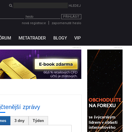
PŘIHLÁSIT
|
nová registrace
zapomenuté heslo
ÓRUM
METATRADER
BLOGY
VIP
reklama
reklama
jčtenější zprávy
nes
3 dny
Týden