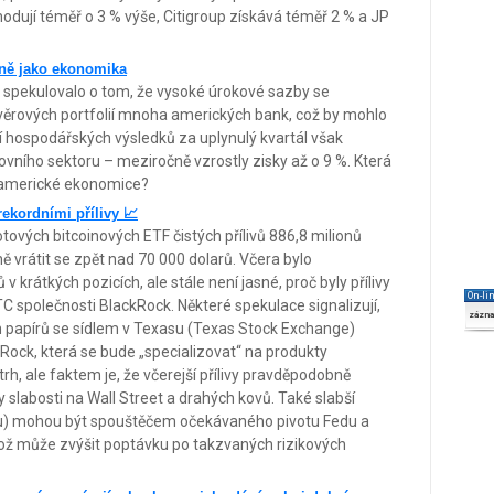
odují téměř o 3 % výše, Citigroup získává téměř 2 % a JP
jně jako ekonomika
 spekulovalo o tom, že vysoké úrokové sazby se
úvěrových portfolií mnoha amerických bank, což by mohlo
í hospodářských výsledků za uplynulý kvartál však
ního sektoru – meziročně vzrostly zisky až o 9 %. Která
 o americké ekonomice?
ekordními přílivy 📈
vých bitcoinových ETF čistých přílivů 886,8 milionů
 vrátit se zpět nad 70 000 dolarů. Včera bylo
v krátkých pozicích, ale stále není jasné, proč byly přílivy
On-li
BTC společnosti BlackRock. Některé spekulace signalizují,
zázn
h papírů se sídlem v Texasu (Texas Stock Exchange)
kRock, která se bude „specializovat“ na produkty
, ale faktem je, že včerejší přílivy pravděpodobně
y slabosti na Wall Street a drahých kovů. Také slabší
u) mohou být spouštěčem očekávaného pivotu Fedu a
 což může zvýšit poptávku po takzvaných rizikových