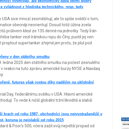
mnozí vysmívají, ale ekonomicky dává velmi dobrý
e zvládnout z hlediska technického, resp. tedy
USA sice mnozí zesměšňují, ale to spíše svědčí o tom,
matice obecněji neorientují. Dosud totiž úžina zcela
tů průlivem klesl ze 135 denně na jednotky. Tedy Írán
třeba tanker vezl íránskou ropu do Číny, pustil jej ven.
proplout supertanker zřejmě jen proto, že plul pod
vřeny v den státního smutku
 9. ledna 2025 den státního smutku na počest zesnulého
 v reakci na tuto zprávu americké burzy NYSE a Nasdaq
ny.
vřené, futures však rostou díky nadějím na uklidnění
rial Day, federálnímu svátku v USA. Hlavní americké
ují. To vede k nižší globální tržní likviditě a slabší
ší krach od roku 1987, obchodníci jsou nejvystrašenější v
ůst, koruna je nejslabší od roku 2015
On-li
zázn
ard & Poor’s 500, včera zažil svůj největší propad od