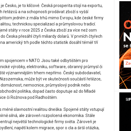
 Česko, je to klíčové. Česká prosperita stojí na exportu,
 řetězců a na schopnosti prodávat zboží s vyšší
 přitom jedním z mála trhů mimo Evropu, kde české firmy
alitou, technickou specializací a průmyslovou tradicí.
jené státy v roce 2025 z Česka zboží za více než osm
do Česka přesáhl čtyři miliardy dolarů. V prvních čtyřech
na americký trh podle těchto statistik dosáhl téměř tří
kým spojencem v NATO. Jsou také odbytištěm pro
tnické výrobky, elektroniku, software, obranný průmysl či
eště významnějším trhem nepřímo. Český subdodavatel,
 Nizozemska, může být ve skutečnosti součástí řetězce,
á domácnost, nemocnice, průmyslový podnik nebo
bchodní politika, dopad často doputuje až do Mladé
ivnice či Rožnova pod Radhoštěm.
s méně slavnostní realitou dneška. Spojené státy vstupují
írně silná, ale zároveň rozpolcená ekonomika. Stále
ncentrují největší technologické firmy světa. Zároveň je
ydlení, napětí kolem migrace, spor o cla a širší otázka,