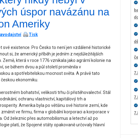
vých úspor navázánu na
ba
d
on Ameriky
avodajství
Tisk
dě
et své existence. Pro Česko to není jen vzdálené historické
nout si, že americký příběh je jedním z nejdůležitějších
č
 Země, která v roce 1776 vznikala jako agrární kolonie na
í, se během dvou a půl století proměnila v
7.
enskou a spotřebitelskou mocnost světa. A právě tato
 českou ekonomiku.
ostném bohatství, velikosti trhu či přistěhovalectví. Stál
7.
nikání, ochranu vlastnictví, kapitálový trh a
rosperity. Amerika byla po většinu své historie zemí, kde
změnit ve firmu, firma v globální korporaci a korporace v
7.
. Od železnic přes automobilismus a letectví až po
ologie platí, že Spojené státy opakovaně určovaly hlavní