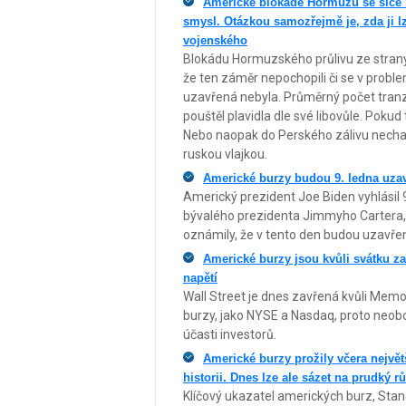
Americké blokádě Hormuzu se sice 
smysl. Otázkou samozřejmě je, zda ji lz
vojenského
Blokádu Hormuzského průlivu ze strany 
že ten záměr nepochopili či se v proble
uzavřená nebyla. Průměrný počet tranzi
pouštěl plavidla dle své libovůle. Pokud 
Nebo naopak do Perského zálivu nechal 
ruskou vlajkou.
Americké burzy budou 9. ledna uza
Americký prezident Joe Biden vyhlásil
bývalého prezidenta Jimmyho Cartera,
oznámily, že v tento den budou uzavře
Americké burzy jsou kvůli svátku za
napětí
Wall Street je dnes zavřená kvůli Memo
burzy, jako NYSE a Nasdaq, proto neobchod
účasti investorů.
Americké burzy prožily včera největ
historii. Dnes lze ale sázet na prudký r
Klíčový ukazatel amerických burz, Stand