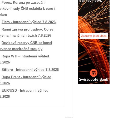
Forex: Koruna po zasedání
nkovní rady ČNB oslabila k euru i
olaru
Zlato - Intradenní výhled 7.8.2026
Ranní zpráva pro tradery: Co se
je na finančních trzích 7.8.2026
Devizové rezervy ČNB ke konci
ervence meziročně stouply
Ropa WTI - Intradenní výhled
8.2026
Stříbro - Intradenní výhled 7.8.2026
Ropa Brent - Intradenní výhled
8.2026
EUR/USD - Intradenní výhled
8.2026
reklama