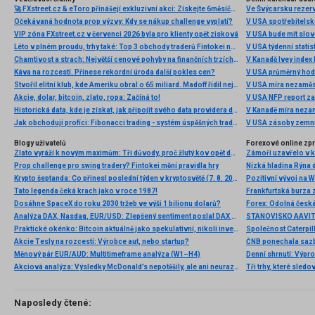
🚀 FXstreet.cz & eToro přinášejí exkluzivní akci: Získejte 6měsíční členství ve VIP zóně ZDARMA
Ve Švýcarsku rezer
Očekávaná hodnota prop výzvy: Kdy se nákup challenge vyplatí?
V USA spotřebitelsk
VIP zóna FXstreet.cz v červenci 2026 byla pro klienty opět zisková
V USA bude mít slo
Léto v plném proudu, trhy také: Top 3 obchody traderů Fintokei na indexech a zlatě
V USA týdenní statist
Chamtivost a strach: Největší cenové pohyby na finančních trzích (červenec 2026)
V Kanadě Ivey index
Káva na rozcestí. Přinese rekordní úroda další pokles cen?
V USA průměrný hod
Stvořil elitní klub, kde Ameriku obral o 65 miliard. Madoff řídil největší Ponzi dějin
V USA míra nezaměs
Akcie, dolar, bitcoin, zlato, ropa: Začíná to!
V USA NFP report z
Historická data, kde je získat, jak připojit svého data providera do MultiCharts a proč je budeme potřebovat? (4. díl)
V Kanadě míra neza
Jak obchodují profíci: Fibonacci trading - systém úspěšných traderů
V USA zásoby zemní
Blogy uživatelů
Forexové online zp
Zlato vyráží k novým maximům: Tři důvody, proč žlutý kov opět dominuje
Prop challenge pro swing tradery? Fintokei mění pravidla hry
Nízká hladina Rýna 
Krypto šeptanda: Co přinesl poslední týden v kryptosvětě (7. 8. 2026)
Pozitivní vývoj na Wa
Tato legenda čeká krach jako v roce 1987!
Frankfurtská burza 
Dosáhne SpaceX do roku 2030 tržeb ve výši 1 bilionu dolarů?
Analýza DAX, Nasdaq, EUR/USD: Zlepšený sentiment poslal DAX na nová maxima
Praktické okénko: Bitcoin aktuálně jako spekulativní, nikoli investiční aktivum
Akcie Tesly na rozcestí: Výrobce aut, nebo startup?
Měnový pár EUR/AUD: Multitimeframe analýza (W1–H4)
Denní shrnutí: Výpro
Akciová analýza: Výsledky McDonald’s nepotěšily, ale ani neurazily. Jakou vizi společnost prezentovala?
Tři trhy, které sledo
Naposledy čtené: