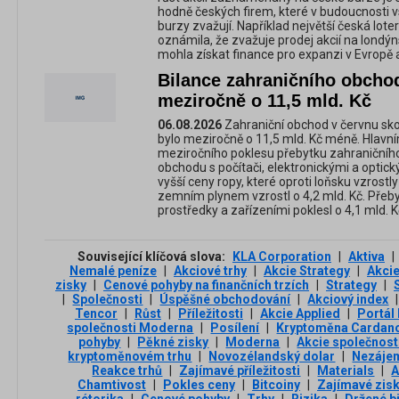
hodně českých firem, které v budoucnosti v
burzy zvažují. Například největší česká lot
oznámila, že zvažuje prodej akcií na londý
mohla získat finance pro expanzi v Evropě a
Bilance zahraničního obcho
meziročně o 11,5 mld. Kč
06.08.2026
Zahraniční obchod v červnu skon
bylo meziročně o 11,5 mld. Kč méně. Hlav
meziročního poklesu přebytku zahraničního
obchodu s počítači, elektronickými a optickým
vyšší ceny ropy, které oproti loňsku vzrostly 
zemním plynem vzrostl o 4,2 mld. Kč. Přeb
prostředky a zařízeními poklesl o 4,1 mld. K
Související klíčová slova:
KLA Corporation
|
Aktiva
|
Nemalé peníze
|
Akciové trhy
|
Akcie Strategy
|
Akcie
zisky
|
Cenové pohyby na finančních trzích
|
Strategy
|
|
Společnosti
|
Úspěšné obchodování
|
Akciový index
|
Tencor
|
Růst
|
Příležitosti
|
Akcie Applied
|
Portál
společnosti Moderna
|
Posílení
|
Kryptoměna Cardan
pohyby
|
Pěkné zisky
|
Moderna
|
Akcie společnost
kryptoměnovém trhu
|
Novozélandský dolar
|
Nezájem
Reakce trhů
|
Zajímavé příležitosti
|
Materials
|
A
Chamtivost
|
Pokles ceny
|
Bitcoiny
|
Zajímavé zis