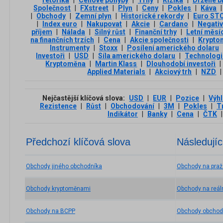
rétorika
|
Cenové pohyby
|
Trhy
|
Rizika
|
Držené b
Společnost
|
FXstreet
|
Plyn
|
Ceny
|
Pokles
|
Káva
|
|
Obchody
|
Zemní plyn
|
Historické rekordy
|
Euro ST
|
Index euro
|
Nakupovat
|
Akcie
|
Cardano
|
Negativ
příjem
|
Nálada
|
Silný růst
|
Finanční trhy
|
Letní měsí
na finančních trzích
|
Cena
|
Akcie společnosti
|
Krypto
Instrumenty
|
Stoxx
|
Posílení amerického dolaru
Investoři
|
USD
|
Síla amerického dolaru
|
Technologic
Kryptoměna
|
Martin Klass
|
Dlouhodobí investoři
|
Applied Materials
|
Akciový trh
|
NZD
|
Nejčastější klíčová slova:
USD
|
EUR
|
Pozice
|
Výh
Rezistence
|
Růst
|
Obchodování
|
3М
|
Pokles
|
T
Indikátor
|
Banky
|
Cena
|
ČTK
|
Předchozí klíčová slova
Následujíc
Obchody jiného obchodníka
Obchody na praž
Obchody kryptoměnami
Obchody na reál
Obchody na BCPP
Obchody obchod