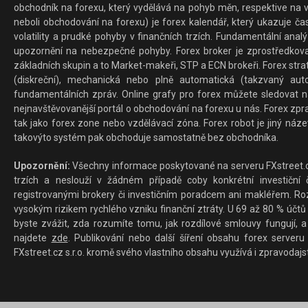
obchodník na forexu, který vydělává na pohyb měn, respektive na v
neboli obchodování na forexu) je forex kalendář, který ukazuje č
volatility a prudké pohyby v finančních trzích. Fundamentální ana
upozornění na nebezpečné pohyby. Forex broker je zprostředkov
základních skupin a to Market-makeři, STP a ECN brokeři. Forex stra
(diskreční), mechanická nebo plně automatická (takzvaný aut
fundamentálních zpráv. Online grafy pro forex můžete sledovat na 
nejnavštěvovanější portál o obchodování na forexu u nás. Forex zprav
tak jako forex zone nebo vzdělávací zóna. Forex robot je jiný náz
takovýto systém pak obchoduje samostatně bez obchodníka.
Upozornění:
Všechny informace poskytované na serveru FXstreet.cz
trzích a neslouží v žádném případě coby konkrétní investiční č
registrovanými brokery či investičním poradcem ani makléřem. Rozd
vysokým rizikem rychlého vzniku finanční ztráty. U 69 až 80 % účtů 
byste zvážit, zda rozumíte tomu, jak rozdílové smlouvy fungují, a
najdete
zde
. Publikování nebo další šíření obsahu forex serveru
FXstreet.cz s.r.o. kromě svého vlastního obsahu využívá i zpravodajs