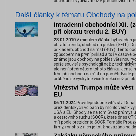
obchodníci vydělávat už v předchozích měsí
Další články k tématu Obchody na po
Intradenní obchodníci XII. 
při obratu trendu 2. BUY)
28.01.2010
V minulém článku byl uveden ja
obratu trendu, obchod na pokles (SELL). D
příkladem, obchod na růst (BUY). Tento o
způsobem na první příklad a to i v časové p
známo jsou obchody na pokles většinou rychl
spíše souvisí s psychologií než z technický
ale není předmětem tohoto článku. Jen je 
trhu při obchodu na růst na paměti. Bude p
průběhu se vyskytne více korekcí než při o
Vítězství Trumpa může vést
EU
06.11.2024
Pravděpodobné vítězství Dona
prezidentských volbách by mohlo vést k 
USA a EU. Shodly se na tom Svaz průmyslu
a cestovního ruchu (SOCR), které dnes ČTK
mít podle prezidenta SOCR Tomáše Prouzy
firmy, mnoho z nich je totiž navázáno na d
Zakázky německého průmyslu