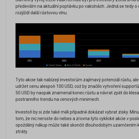
především na aktuální poptávku po vakcínách. Jedná se tedy o cy
rozjíždí další růstovou vlnu.
Tyto akcie tak nabízejí investorům zajímavý potenciál růstu, ale
udržet cenu alespoň 100 USD, což by značilo vytvoření supportů 
50 USD by naopak znamenal konec růstu a návrat zpět do klesaj
postranního trendu na cenových minimech.
Investoři by si zde také měli případně dokázat vybrat zisky. Minu
tom, že nic neroste do nebes a zrovna tyto cyklické akcie v posl
opožděný nákup může také skončit dlouhodobým uzamčením kap
ztráty.