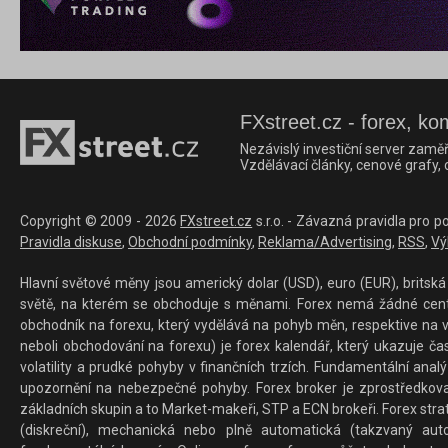
FXstreet.cz - forex, ko
Nezávislý investiční server zaměř
Vzdělávací články, cenové grafy,
Copyright © 2009 - 2026
FXstreet.cz
s.r.o. - Závazná pravidla pro p
Pravidla diskuse
,
Obchodní podmínky
,
Reklama/Advertising
,
RSS
,
Vý
Hlavní světové měny jsou americký dolar (USD), euro (EUR), britská 
světě, na kterém se obchoduje s měnami. Forex nemá žádné centrál
obchodník na forexu, který vydělává na pohyb měn, respektive na v
neboli obchodování na forexu) je forex kalendář, který ukazuje č
volatility a prudké pohyby v finančních trzích. Fundamentální ana
upozornění na nebezpečné pohyby. Forex broker je zprostředkov
základních skupin a to Market-makeři, STP a ECN brokeři. Forex stra
(diskreční), mechanická nebo plně automatická (takzvaný aut