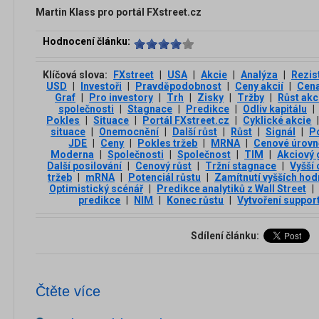
Martin Klass pro portál FXstreet.cz
Hodnocení článku:
Klíčová slova:
FXstreet
|
USA
|
Akcie
|
Analýza
|
Rezis
USD
|
Investoři
|
Pravděpodobnost
|
Ceny akcií
|
Cen
Graf
|
Pro investory
|
Trh
|
Zisky
|
Tržby
|
Růst akc
společnosti
|
Stagnace
|
Predikce
|
Odliv kapitálu
|
Pokles
|
Situace
|
Portál FXstreet.cz
|
Cyklické akcie
situace
|
Onemocnění
|
Další růst
|
Růst
|
Signál
|
P
JDE
|
Ceny
|
Pokles tržeb
|
MRNA
|
Cenové úrovn
Moderna
|
Společnosti
|
Společnost
|
TIM
|
Akciový 
Další posilování
|
Cenový růst
|
Tržní stagnace
|
Vyšší
tržeb
|
mRNA
|
Potenciál růstu
|
Zamítnutí vyšších hod
Optimistický scénář
|
Predikce analytiků z Wall Street
|
predikce
|
NIM
|
Konec růstu
|
Vytvoření suppor
Sdílení článku:
Čtěte více