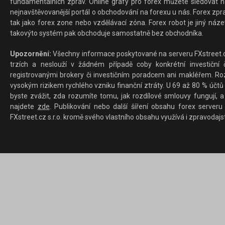
fundamentálních zpráv. Online grafy pro forex můžete sledovat na 
nejnavštěvovanější portál o obchodování na forexu u nás. Forex zprav
tak jako forex zone nebo vzdělávací zóna. Forex robot je jiný náz
takovýto systém pak obchoduje samostatně bez obchodníka.
Upozornění:
Všechny informace poskytované na serveru FXstreet.cz
trzích a neslouží v žádném případě coby konkrétní investiční č
registrovanými brokery či investičním poradcem ani makléřem. Rozd
vysokým rizikem rychlého vzniku finanční ztráty. U 69 až 80 % účtů 
byste zvážit, zda rozumíte tomu, jak rozdílové smlouvy fungují, a
najdete
zde
. Publikování nebo další šíření obsahu forex serveru
FXstreet.cz s.r.o. kromě svého vlastního obsahu využívá i zpravodajs