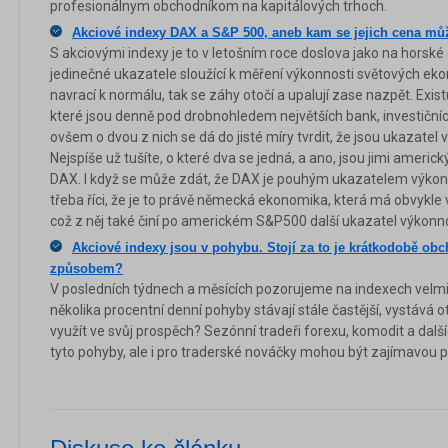
profesionálnym obchodníkom na kapitálových trhoch.
Akciové indexy DAX a S&P 500, aneb kam se jejich cena mů
S akciovými indexy je to v letošním roce doslova jako na horské 
jedinečné ukazatele sloužící k měření výkonnosti světových eko
navrací k normálu, tak se záhy otočí a upalují zase nazpět. Exi
které jsou denně pod drobnohledem největších bank, investiční
ovšem o dvou z nich se dá do jisté míry tvrdit, že jsou ukazatel
Nejspíše už tušíte, o které dva se jedná, a ano, jsou jimi amer
DAX. I když se může zdát, že DAX je pouhým ukazatelem výkon
třeba říci, že je to právě německá ekonomika, která má obvykle ve
což z něj také činí po americkém S&P500 další ukazatel výkon
Akciové indexy jsou v pohybu. Stojí za to je krátkodobě o
způsobem?
V posledních týdnech a měsících pozorujeme na indexech velmi vy
několika procentní denní pohyby stávají stále častější, vystává o
využít ve svůj prospěch? Sezónní tradeři forexu, komodit a dalš
tyto pohyby, ale i pro traderské nováčky mohou být zajímavou pří