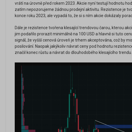
vrátí na úrovně před rokem 2023. Akcie nyní testují hodnotu hod
zatím nepozorujeme žádnou prodejní aktivitu. Rezistence je 
konce roku 2023, ale vypadá to, že si s ním akcie dokázaly porad
Dále je rezistence tvořena klesající trendovou čarou, kterou akc
jim podařilo prorazit minimálně na 100 USD a hlavně si tuto cenu 
signál, že vyšší cenová úroveň je trhem akceptována, což by mohl
posilování. Naopak jakýkoliv návrat ceny pod hodnotu rezistenc
značil konec růstu a návrat do dlouhodobého klesajícího trendu.