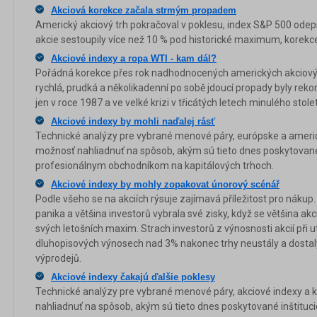
Akciová korekce začala strmým propadem
Americký akciový trh pokračoval v poklesu, index S&P 500 odeps
akcie sestoupily více než 10 % pod historické maximum, korekce 
Akciové indexy a ropa WTI - kam dál?
Pořádná korekce přes rok nadhodnocených amerických akciovýc
rychlá, prudká a několikadenní po sobě jdoucí propady byly reko
jen v roce 1987 a ve velké krizi v třicátých letech minulého stolet
Akciové indexy by mohli naďalej rásť
Technické analýzy pre vybrané menové páry, európske a ameri
možnosť nahliadnuť na spôsob, akým sú tieto dnes poskytované
profesionálnym obchodníkom na kapitálových trhoch.
Akciové indexy by mohly zopakovat únorový scénář
Podle všeho se na akciích rýsuje zajímavá příležitost pro nákup.
panika a většina investorů vybrala své zisky, když se většina ak
svých letošních maxim. Strach investorů z výnosnosti akcií při 
dluhopisových výnosech nad 3% nakonec trhy neustály a dostaly
výprodejů.
Akciové indexy čakajú ďalšie poklesy
Technické analýzy pre vybrané menové páry, akciové indexy a
nahliadnuť na spôsob, akým sú tieto dnes poskytované inštituc