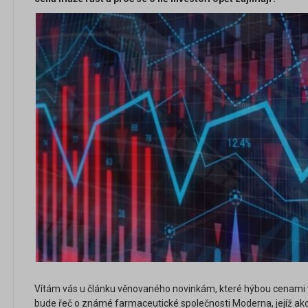
Vítám vás u článku věnovaného novinkám, které hýbou cenami v
bude řeč o známé farmaceutické společnosti Moderna, jejíž akc