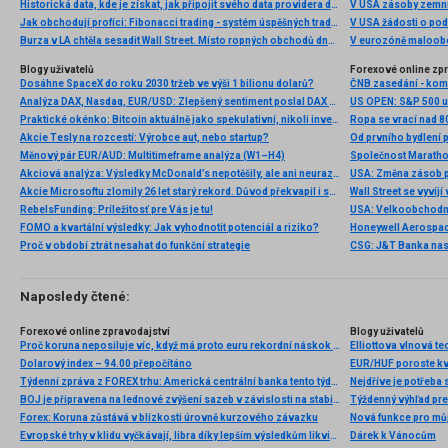
Historická data, kde je získat, jak připojit svého data providera do MultiCharts a proč je budeme potřebovat? (4. díl)
V USA zásoby zemní
Jak obchodují profíci: Fibonacci trading - systém úspěšných traderů
V USA žádosti o po
Burza v LA chtěla sesadit Wall Street. Místo ropných obchodů dnes místem duní basy
V eurozóně maloobc
Blogy uživatelů
Forexové online zp
Dosáhne SpaceX do roku 2030 tržeb ve výši 1 bilionu dolarů?
ČNB zasedání - ko
Analýza DAX, Nasdaq, EUR/USD: Zlepšený sentiment poslal DAX na nová maxima
Praktické okénko: Bitcoin aktuálně jako spekulativní, nikoli investiční aktivum
Ropa se vrací nad 8
Akcie Tesly na rozcestí: Výrobce aut, nebo startup?
Měnový pár EUR/AUD: Multitimeframe analýza (W1–H4)
Akciová analýza: Výsledky McDonald’s nepotěšily, ale ani neurazily. Jakou vizi společnost prezentovala?
Akcie Microsoftu zlomily 26 let starý rekord. Důvod překvapil i samotné investory
RebelsFunding: Príležitosť pre Vás je tu!
FOMO a kvartální výsledky: Jak vyhodnotit potenciál a riziko?
Proč v období ztrát nesahat do funkční strategie
Naposledy čtené:
Forexové online zpravodajství
Blogy uživatelů
Proč koruna neposiluje víc, když má proto euru rekordní náskok v úročení? Aneb Holubovy vrásky z holubic
Dolarový index – 94.00 přepočítáno
EUR/HUF poroste kvů
Týdenní zpráva z FOREX trhu: Americká centrální banka tento týden zahájí cyklus snižování sazeb
Nejdříve je potřeba s
BOJ je připravena na lednové zvýšení sazeb v závislosti na stabilitě v USA
Týždenný výhľad pr
Forex: Koruna zůstává v blízkosti úrovně kurzového závazku
Nová funkce pro mů
Evropské trhy v klidu vyčkávají, libra díky lepším výsledkům likviduje úterní ztráty
Dárek k Vánocům