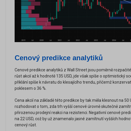
Cenový predikce analytiků
Cenové predikce analytiků z Wall Street jsou poměrně rozpačité.
růst akcií až k hodnotě 135 USD, jde však spíše o optimistický sc
přiklání spíše k návratu do klesajícího trendu, přičemž konzervati
poklesem o 36 %.
Cena akcií na základě této predikce by tak měla klesnout na 50
rozhodovat o tom, zda trh vyšší cenové úrovně skutečně zamít
přirozenou prodejní reakci na rezistenci. Negativní cenové pred
na 22 USD, což by už znamenalo jasné zamítnutí vyšších hodnot
cenový růst.