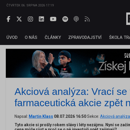
ČTVRTEK 06. SRPNA 2026 17:19
ÚVOD
O NÁS
ČLÁNKY
ZPRAVODAJSTVÍ
ŠKOLA TR
Akciová analýza: Vrací se 
farmaceutická akcie zpět 
Napsal:
Martin Klass
08.07.2026 16:50
Sekce:
Akciová analýza
Tyto akcie si prošly rokem slávy i léty nezájmu. Nyní se začí
cena může růst a proč se o ně investoři opět zajímají?