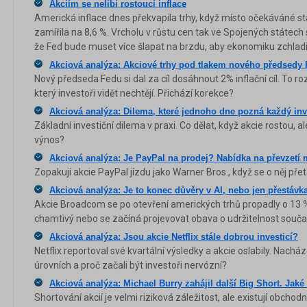
Akciím se nelíbí rostoucí inflace
Americká inflace dnes překvapila trhy, když místo očekáváné s
zamířila na 8,6 %. Vrcholu v růstu cen tak ve Spojených státech 
že Fed bude muset více šlapat na brzdu, aby ekonomiku zchladi
Akciová analýza: Akciové trhy pod tlakem nového předsedy
Nový předseda Fedu si dal za cíl dosáhnout 2% inflační cíl. To r
který investoři vidět nechtějí. Přichází korekce?
Akciová analýza: Dilema, které jednoho dne pozná každý inv
Základní investiční dilema v praxi. Co dělat, když akcie rostou, a
výnos?
Akciová analýza: Je PayPal na prodej? Nabídka na převzetí
Zopakují akcie PayPal jízdu jako Warner Bros., když se o něj př
Akciová analýza: Je to konec důvěry v AI, nebo jen přestáv
Akcie Broadcom se po otevření amerických trhů propadly o 13 %
chamtivý nebo se začíná projevovat obava o udržitelnost souča
Akciová analýza: Jsou akcie Netflix stále dobrou investicí?
Netflix reportoval své kvartální výsledky a akcie oslabily. Nachá
úrovních a proč začali být investoři nervózní?
Akciová analýza: Michael Burry zahájil další Big Short. Jaké
Shortování akcií je velmi riziková záležitost, ale existují obchodní