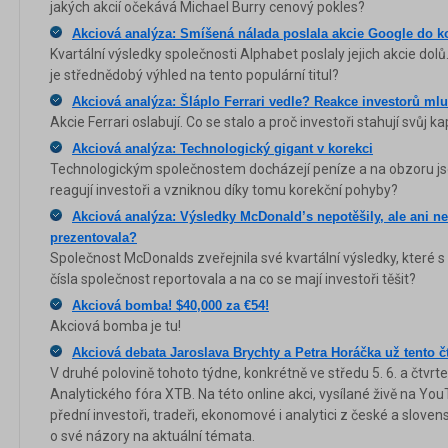
jakých akcií očekává Michael Burry cenový pokles?
Akciová analýza: Smíšená nálada poslala akcie Google do k
Kvartální výsledky společnosti Alphabet poslaly jejich akcie dolů
je střednědobý výhled na tento populární titul?
Akciová analýza: Šláplo Ferrari vedle? Reakce investorů mlu
Akcie Ferrari oslabují. Co se stalo a proč investoři stahují svůj ka
Akciová analýza: Technologický gigant v korekci
Technologickým společnostem docházejí peníze a na obzoru jsou
reagují investoři a vzniknou díky tomu korekční pohyby?
Akciová analýza: Výsledky McDonald’s nepotěšily, ale ani ne
prezentovala?
Společnost McDonalds zveřejnila své kvartální výsledky, které s
čísla společnost reportovala a na co se mají investoři těšit?
Akciová bomba! $40,000 za €54!
Akciová bomba je tu!
Akciová debata Jaroslava Brychty a Petra Horáčka už tento čt
V druhé polovině tohoto týdne, konkrétně ve středu 5. 6. a čtvrtek
Analytického fóra XTB. Na této online akci, vysílané živě na You
přední investoři, tradeři, ekonomové i analytici z české a slovens
o své názory na aktuální témata.