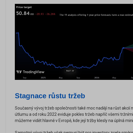
Stagnace růstu tržeb
Současný vývoj tržeb společnosti také moc nadějí na růst akcií 
útlumu a od roku 2022 eviduje pokles tržeb napříč všemi tržní
můžeme vidět hlavně v Evropě, kde její tržby klesly na úplná mi
Samotný vývoj tržeb však nemusí být pro investory zcela směrod