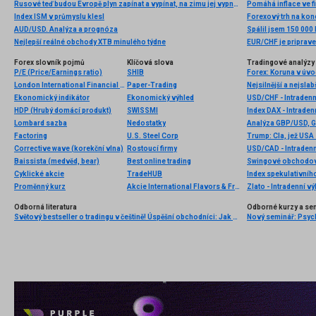
Rusové teď budou Evropě plyn zapínat a vypínat, na zimu jej vypnou zcela, varuje expert z Bruselu. Včera oznámené vypnutí zřejmě Němce definitivně přiměje zachovat si své jaderné elektrárny
Pomáhá inflace ve f
Index ISM v průmyslu klesl
Forexový trh na konc
AUD/USD. Analýza a prognóza
Nejlepší reálné obchody XTB minulého týdne
EUR/CHF je pripraven
Forex slovník pojmů
Klíčová slova
Tradingové analýzy 
P/E (Price/Earnings ratio)
SHIB
London International Financial Futures Exchange (LIFFE)
Paper-Trading
Nejsilnější a nejsla
Ekonomický indikátor
Ekonomický výhled
USD/CHF - Intradenn
HDP (Hrubý domácí produkt)
SWISSMI
Index DAX - Intraden
Lombard sazba
Nedostatky
Analýza GBP/USD, 
Factoring
U.S. Steel Corp
Trump: Cla, jež USA
Corrective wave (korekční vlna)
Rostoucí firmy
USD/CAD - Intradenn
Baissista (medvěd, bear)
Best online trading
Swingové obchodová
Cyklické akcie
TradeHUB
Index spekulativníh
Proměnný kurz
Akcie International Flavors & Fragrances
Zlato - Intradenní v
Odborná literatura
Odborné kurzy a se
Světový bestseller o tradingu v češtině! Úspěšní obchodníci: Jak běžní lidé porážejí Wall Street v jeho vlastní hře