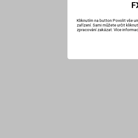
F
Kliknutím na button Povolit vše u
zařízení. Sami můžete určit klikn
zpracování zakázat. Více informa