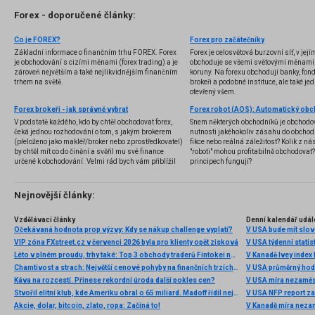
Forex - doporučené články:
Co je FOREX?
Forex pro začátečníky
Základní informace o finančním trhu FOREX. Forex
Forex je celosvětová burzovní síť, v jej
je obchodování s cizími měnami (forex trading) a je
obchoduje se všemi světovými měnami,
zároveň největším a také nejlikvidnějším finančním
koruny. Na forexu obchodují banky, fondy
trhem na světě.
brokeři a podobné instituce, ale také jedn
otevřený všem.
Forex brokeři - jak správně vybrat
V podstatě každého, kdo by chtěl obchodovat forex,
Snem některých obchodníků je obchodo
čeká jednou rozhodování o tom, s jakým brokerem
nutnosti jakéhokoliv zásahu do obchod
(přeloženo jako makléř/broker nebo zprostředkovatel)
fikce nebo reálná záležitost? Kolik z nás
by chtěl mít co do činění a svěřil mu své finance
"roboti" mohou profitabilně obchodovat
určené k obchodování. Velmi rád bych vám přiblížil
principech fungují?
problematiku výběru brokera, rozdíl mezi
jednotlivými typy brokerů a v neposlední řadě uvedu
několik příkladů nejznámějších z nich.
Nejnovější články:
Vzdělávací články
Denní kalendář udál
Očekávaná hodnota prop výzvy: Kdy se nákup challenge vyplatí?
V USA bude mít slo
VIP zóna FXstreet.cz v červenci 2026 byla pro klienty opět zisková
V USA týdenní statist
Léto v plném proudu, trhy také: Top 3 obchody traderů Fintokei na indexech a zlatě
V Kanadě Ivey index
Chamtivost a strach: Největší cenové pohyby na finančních trzích (červenec 2026)
V USA průměrný hod
Káva na rozcestí. Přinese rekordní úroda další pokles cen?
V USA míra nezaměs
Stvořil elitní klub, kde Ameriku obral o 65 miliard. Madoff řídil největší Ponzi dějin
V USA NFP report z
Akcie, dolar, bitcoin, zlato, ropa: Začíná to!
V Kanadě míra neza