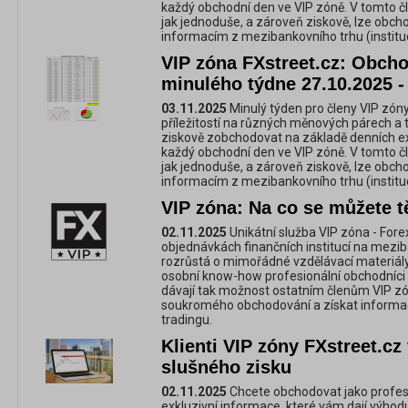
každý obchodní den ve VIP zóně. V tomto č
jak jednoduše, a zároveň ziskově, lze obc
informacím z mezibankovního trhu (instituc
VIP zóna FXstreet.cz: Obchod
minulého týdne 27.10.2025 -
03.11.2025
Minulý týden pro členy VIP zóny
příležitostí na různých měnových párech a 
ziskově zobchodovat na základě denních e
každý obchodní den ve VIP zóně. V tomto č
jak jednoduše, a zároveň ziskově, lze obc
informacím z mezibankovního trhu (instituc
VIP zóna: Na co se můžete tě
02.11.2025
Unikátní služba VIP zóna - For
objednávkách finančních institucí na mezi
rozrůstá o mimořádné vzdělávací materiály,
osobní know-how profesionální obchodníci 
dávají tak možnost ostatním členům VIP zó
soukromého obchodování a získat informac
tradingu.
Klienti VIP zóny FXstreet.cz 
slušného zisku
02.11.2025
Chcete obchodovat jako profes
exkluzivní informace, které vám dají výhod