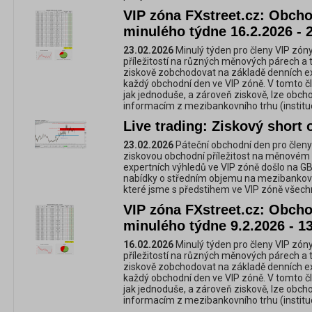
VIP zóna FXstreet.cz: Obchod
minulého týdne 16.2.2026 - 
23.02.2026
Minulý týden pro členy VIP zóny
příležitostí na různých měnových párech a 
ziskově zobchodovat na základě denních e
každý obchodní den ve VIP zóně. V tomto č
jak jednoduše, a zároveň ziskově, lze obc
informacím z mezibankovního trhu (instituc
Live trading: Ziskový shor
23.02.2026
Páteční obchodní den pro členy
ziskovou obchodní příležitost na měnovém
expertních výhledů ve VIP zóně došlo na GB
nabídky o středním objemu na mezibankovn
které jsme s předstihem ve VIP zóně všechn
VIP zóna FXstreet.cz: Obchod
minulého týdne 9.2.2026 - 1
16.02.2026
Minulý týden pro členy VIP zóny
příležitostí na různých měnových párech a 
ziskově zobchodovat na základě denních e
každý obchodní den ve VIP zóně. V tomto č
jak jednoduše, a zároveň ziskově, lze obc
informacím z mezibankovního trhu (instituc