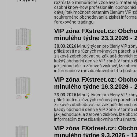
rozrůstá o mimořádné vzdělávací materiály,
osobní know-how profesionální obchodníci 
dávají tak možnost ostatním členům VIP zó
soukromého obchodování a získat informac
forexového tradingu.
VIP zóna FXstreet.cz: Obchod
minulého týdne 23.3.2026 - 
30.03.2026
Minulý týden pro členy VIP zóny
příležitostí na různých měnových párech a 
ziskově zobchodovat na základě denních e
každý obchodní den ve VIP zóně. V tomto č
jak jednoduše, a zároveň ziskově, lze obc
informacím z mezibankovního trhu (instituc
VIP zóna FXstreet.cz: Obchod
minulého týdne 16.3.2026 - 
23.03.2026
Minulý týden pro členy VIP zóny
příležitostí na různých měnových párech a 
ziskově zobchodovat na základě denních e
každý obchodní den ve VIP zóně. V tomto č
jak jednoduše, a zároveň ziskově, lze obc
informacím z mezibankovního trhu (instituc
VIP zóna FXstreet.cz: Obchod
minulého týdne 9.3.2026 - 1