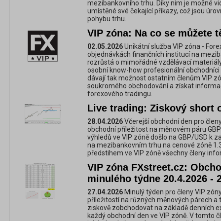
mezibankovního trhu. Díky nim je možné vidě
umístěné své čekající příkazy, což jsou úrov
pohybu trhu.
VIP zóna: Na co se můžete t
02.05.2026
Unikátní služba VIP zóna - For
objednávkách finančních institucí na mezi
rozrůstá o mimořádné vzdělávací materiály,
osobní know-how profesionální obchodníci 
dávají tak možnost ostatním členům VIP zó
soukromého obchodování a získat informac
forexového tradingu.
Live trading: Ziskový shor
28.04.2026
Včerejší obchodní den pro členy
obchodní příležitost na měnovém páru GBP
výhledů ve VIP zóně došlo na GBP/USD k zas
na mezibankovním trhu na cenové zóně 1.3
předstihem ve VIP zóně všechny členy info
VIP zóna FXstreet.cz: Obchod
minulého týdne 20.4.2026 - 
27.04.2026
Minulý týden pro členy VIP zóny
příležitostí na různých měnových párech a 
ziskově zobchodovat na základě denních e
každý obchodní den ve VIP zóně. V tomto č