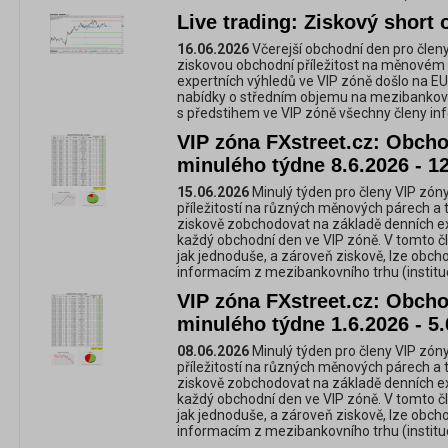
Live trading: Ziskový shor
16.06.2026
Včerejší obchodní den pro členy
ziskovou obchodní příležitost na měnovém
expertních výhledů ve VIP zóně došlo na EUR
nabídky o středním objemu na mezibankovn
s předstihem ve VIP zóně všechny členy inf
VIP zóna FXstreet.cz: Obchod
minulého týdne 8.6.2026 - 1
15.06.2026
Minulý týden pro členy VIP zóny
příležitostí na různých měnových párech a 
ziskově zobchodovat na základě denních e
každý obchodní den ve VIP zóně. V tomto č
jak jednoduše, a zároveň ziskově, lze obc
informacím z mezibankovního trhu (instituc
VIP zóna FXstreet.cz: Obchod
minulého týdne 1.6.2026 - 5.
08.06.2026
Minulý týden pro členy VIP zóny
příležitostí na různých měnových párech a 
ziskově zobchodovat na základě denních e
každý obchodní den ve VIP zóně. V tomto č
jak jednoduše, a zároveň ziskově, lze obc
informacím z mezibankovního trhu (instituc