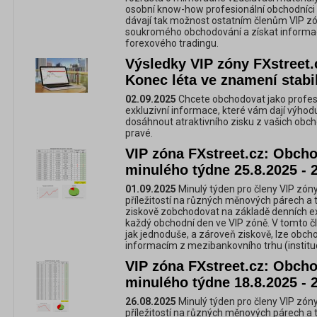
osobní know-how profesionální obchodníci 
dávají tak možnost ostatním členům VIP zó
soukromého obchodování a získat informac
forexového tradingu.
Výsledky VIP zóny FXstreet.
Konec léta ve znamení stabi
02.09.2025
Chcete obchodovat jako profes
exkluzivní informace, které vám dají výhod
dosáhnout atraktivního zisku z vašich obch
pravé.
VIP zóna FXstreet.cz: Obchod
minulého týdne 25.8.2025 - 
01.09.2025
Minulý týden pro členy VIP zóny
příležitostí na různých měnových párech a 
ziskově zobchodovat na základě denních e
každý obchodní den ve VIP zóně. V tomto č
jak jednoduše, a zároveň ziskově, lze obc
informacím z mezibankovního trhu (instituc
VIP zóna FXstreet.cz: Obchod
minulého týdne 18.8.2025 - 
26.08.2025
Minulý týden pro členy VIP zóny
příležitostí na různých měnových párech a 