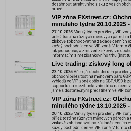
dosáhnout atraktivního zisku z vašich obch
pravé.
VIP zóna FXstreet.cz: Obchod
minulého týdne 20.10.2025 -
27.10.2025
Minulý týden pro členy VIP zóny
příležitostí na různých měnových párech a 
ziskově zobchodovat na základě denních e
každý obchodní den ve VIP zóně. V tomto č
jak jednoduše, a zároveň ziskově, lze obc
informacím z mezibankovního trhu (instituc
Live trading: Ziskový long
22.10.2025
Včerejší obchodní den pro členy
obchodní příležitost na měnovém páru GBP
výhledů ve VIP zóně došlo na GBP/USD k za
supportu na mezibankovním trhu na cenov
jsme s dostatečným předstihem ve VIP zóně
VIP zóna FXstreet.cz: Obchod
minulého týdne 13.10.2025 -
20.10.2025
Minulý týden pro členy VIP zóny
příležitostí na různých měnových párech a 
ziskově zobchodovat na základě denních e
každý obchodní den ve VIP zóně. V tomto č