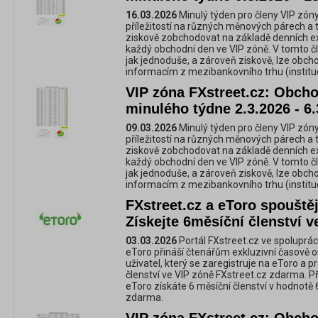
16.03.2026
Minulý týden pro členy VIP zóny
příležitostí na různých měnových párech a 
ziskově zobchodovat na základě denních e
každý obchodní den ve VIP zóně. V tomto č
jak jednoduše, a zároveň ziskově, lze obc
informacím z mezibankovního trhu (instituc
VIP zóna FXstreet.cz: Obchod
minulého týdne 2.3.2026 - 6.
09.03.2026
Minulý týden pro členy VIP zóny
příležitostí na různých měnových párech a 
ziskově zobchodovat na základě denních e
každý obchodní den ve VIP zóně. V tomto č
jak jednoduše, a zároveň ziskově, lze obc
informacím z mezibankovního trhu (instituc
FXstreet.cz a eToro spouštěj
Získejte 6měsíční členství 
03.03.2026
Portál FXstreet.cz ve spolupráci
eToro přináší čtenářům exkluzivní časově
uživatel, který se zaregistruje na eToro a p
členství ve VIP zóně FXstreet.cz zdarma. Př
eToro získáte 6 měsíční členství v hodnotě
zdarma.