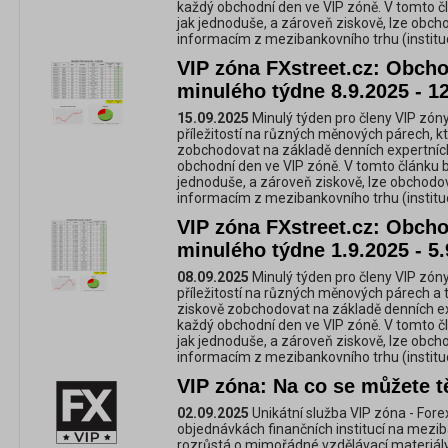
každý obchodní den ve VIP zóně. V tomto č
jak jednoduše, a zároveň ziskově, lze obc
informacím z mezibankovního trhu (instituc
VIP zóna FXstreet.cz: Obchod
minulého týdne 8.9.2025 - 1
15.09.2025
Minulý týden pro členy VIP zóny
příležitostí na různých měnových párech, k
zobchodovat na základě denních expertníc
obchodní den ve VIP zóně. V tomto článku 
jednoduše, a zároveň ziskově, lze obchod
informacím z mezibankovního trhu (instituc
VIP zóna FXstreet.cz: Obchod
minulého týdne 1.9.2025 - 5.
08.09.2025
Minulý týden pro členy VIP zóny
příležitostí na různých měnových párech a 
ziskově zobchodovat na základě denních e
každý obchodní den ve VIP zóně. V tomto č
jak jednoduše, a zároveň ziskově, lze obc
informacím z mezibankovního trhu (instituc
VIP zóna: Na co se můžete tě
02.09.2025
Unikátní služba VIP zóna - For
objednávkách finančních institucí na mezi
rozrůstá o mimořádné vzdělávací materiály,