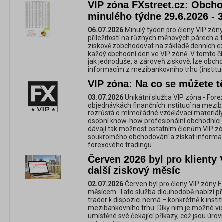
VIP zóna FXstreet.cz: Obchod
minulého týdne 29.6.2026 - 
06.07.2026
Minulý týden pro členy VIP zóny
příležitostí na různých měnových párech a 
ziskově zobchodovat na základě denních e
každý obchodní den ve VIP zóně. V tomto č
jak jednoduše, a zároveň ziskově, lze obc
informacím z mezibankovního trhu (instituc
VIP zóna: Na co se můžete tě
03.07.2026
Unikátní služba VIP zóna - For
objednávkách finančních institucí na mezi
rozrůstá o mimořádné vzdělávací materiály,
osobní know-how profesionální obchodníci 
dávají tak možnost ostatním členům VIP zó
soukromého obchodování a získat informac
forexového tradingu.
Červen 2026 byl pro klienty 
další ziskový měsíc
02.07.2026
Červen byl pro členy VIP zóny 
měsícem. Tato služba dlouhodobě nabízí př
trader k dispozici nemá – konkrétně k inst
mezibankovního trhu. Díky nim je možné vidě
umístěné své čekající příkazy, což jsou úrov