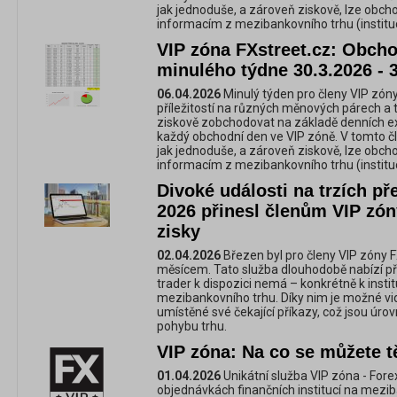
jak jednoduše, a zároveň ziskově, lze obc
informacím z mezibankovního trhu (instituc
VIP zóna FXstreet.cz: Obchod
minulého týdne 30.3.2026 - 
06.04.2026
Minulý týden pro členy VIP zóny
příležitostí na různých měnových párech a 
ziskově zobchodovat na základě denních e
každý obchodní den ve VIP zóně. V tomto č
jak jednoduše, a zároveň ziskově, lze obc
informacím z mezibankovního trhu (instituc
Divoké události na trzích pře
2026 přinesl členům VIP zón
zisky
02.04.2026
Březen byl pro členy VIP zóny 
měsícem. Tato služba dlouhodobě nabízí př
trader k dispozici nemá – konkrétně k inst
mezibankovního trhu. Díky nim je možné vidě
umístěné své čekající příkazy, což jsou úrov
pohybu trhu.
VIP zóna: Na co se můžete t
01.04.2026
Unikátní služba VIP zóna - For
objednávkách finančních institucí na mezi