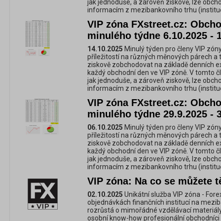
jak jednoduše, a zároveň ziskově, lze obc
informacím z mezibankovního trhu (instituc
VIP zóna FXstreet.cz: Obchod
minulého týdne 6.10.2025 - 
14.10.2025
Minulý týden pro členy VIP zóny
příležitostí na různých měnových párech a 
ziskově zobchodovat na základě denních e
každý obchodní den ve VIP zóně. V tomto č
jak jednoduše, a zároveň ziskově, lze obc
informacím z mezibankovního trhu (instituc
VIP zóna FXstreet.cz: Obchod
minulého týdne 29.9.2025 - 
06.10.2025
Minulý týden pro členy VIP zóny
příležitostí na různých měnových párech a 
ziskově zobchodovat na základě denních e
každý obchodní den ve VIP zóně. V tomto č
jak jednoduše, a zároveň ziskově, lze obc
informacím z mezibankovního trhu (instituc
VIP zóna: Na co se můžete tě
02.10.2025
Unikátní služba VIP zóna - For
objednávkách finančních institucí na mezi
rozrůstá o mimořádné vzdělávací materiály,
osobní know-how profesionální obchodníci 