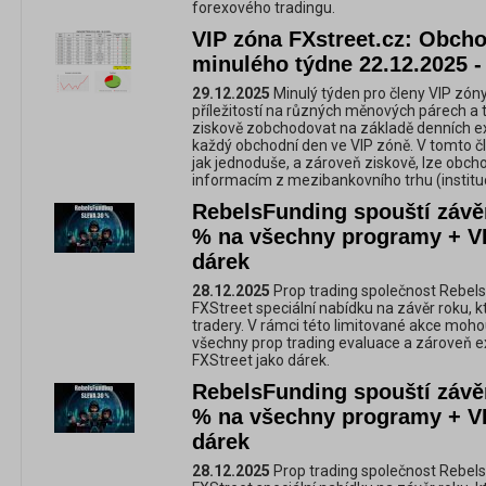
forexového tradingu.
VIP zóna FXstreet.cz: Obchod
minulého týdne 22.12.2025 -
29.12.2025
Minulý týden pro členy VIP zóny
příležitostí na různých měnových párech a 
ziskově zobchodovat na základě denních e
každý obchodní den ve VIP zóně. V tomto č
jak jednoduše, a zároveň ziskově, lze obc
informacím z mezibankovního trhu (instituc
RebelsFunding spouští závě
% na všechny programy + VI
dárek
28.12.2025
Prop trading společnost RebelsF
FXStreet speciální nabídku na závěr roku, kte
tradery. V rámci této limitované akce moho
všechny prop trading evaluace a zároveň ex
FXStreet jako dárek.
RebelsFunding spouští závě
% na všechny programy + VI
dárek
28.12.2025
Prop trading společnost RebelsF