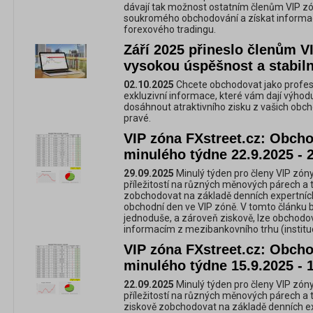
dávají tak možnost ostatním členům VIP zó
soukromého obchodování a získat informac
forexového tradingu.
Září 2025 přineslo členům V
vysokou úspěšnost a stabiln
02.10.2025
Chcete obchodovat jako profes
exkluzivní informace, které vám dají výhod
dosáhnout atraktivního zisku z vašich obch
pravé.
VIP zóna FXstreet.cz: Obchod
minulého týdne 22.9.2025 - 
29.09.2025
Minulý týden pro členy VIP zóny
příležitostí na různých měnových párech a 
zobchodovat na základě denních expertníc
obchodní den ve VIP zóně. V tomto článku 
jednoduše, a zároveň ziskově, lze obchod
informacím z mezibankovního trhu (instituc
VIP zóna FXstreet.cz: Obchod
minulého týdne 15.9.2025 - 
22.09.2025
Minulý týden pro členy VIP zóny
příležitostí na různých měnových párech a 
ziskově zobchodovat na základě denních e