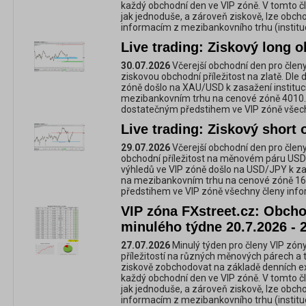
každý obchodní den ve VIP zóně. V tomto č
jak jednoduše, a zároveň ziskově, lze obc
informacím z mezibankovního trhu (instituc
Live trading: Ziskový long o
30.07.2026
Včerejší obchodní den pro členy
ziskovou obchodní příležitost na zlatě. Dle
zóně došlo na XAU/USD k zasažení instituc
mezibankovním trhu na cenové zóně 4010.
dostatečným předstihem ve VIP zóně všech
Live trading: Ziskový shor
29.07.2026
Včerejší obchodní den pro členy
obchodní příležitost na měnovém páru USD
výhledů ve VIP zóně došlo na USD/JPY k zas
na mezibankovním trhu na cenové zóně 163
předstihem ve VIP zóně všechny členy info
VIP zóna FXstreet.cz: Obchod
minulého týdne 20.7.2026 - 
27.07.2026
Minulý týden pro členy VIP zóny
příležitostí na různých měnových párech a 
ziskově zobchodovat na základě denních e
každý obchodní den ve VIP zóně. V tomto č
jak jednoduše, a zároveň ziskově, lze obc
informacím z mezibankovního trhu (instituc