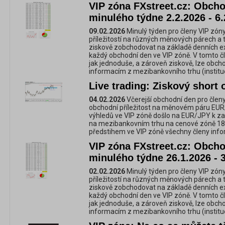
VIP zóna FXstreet.cz: Obchod
minulého týdne 2.2.2026 - 6.
09.02.2026
Minulý týden pro členy VIP zóny
příležitostí na různých měnových párech a 
ziskově zobchodovat na základě denních e
každý obchodní den ve VIP zóně. V tomto č
jak jednoduše, a zároveň ziskově, lze obc
informacím z mezibankovního trhu (instituc
Live trading: Ziskový shor
04.02.2026
Včerejší obchodní den pro členy
obchodní příležitost na měnovém páru EUR
výhledů ve VIP zóně došlo na EUR/JPY k zas
na mezibankovním trhu na cenové zóně 184
předstihem ve VIP zóně všechny členy info
VIP zóna FXstreet.cz: Obchod
minulého týdne 26.1.2026 - 
02.02.2026
Minulý týden pro členy VIP zóny
příležitostí na různých měnových párech a 
ziskově zobchodovat na základě denních e
každý obchodní den ve VIP zóně. V tomto č
jak jednoduše, a zároveň ziskově, lze obc
informacím z mezibankovního trhu (instituc