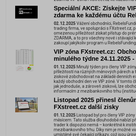
Speciální AKCE: Získejte VI
zdarma ke každému účtu Re
02.12.2025
Vážení obchodníci, RebelsFundi
trading firma, ve spolupráci s FXstreet.cz, p
omezenou příležitost získat přístup do pré
ZDARMA, a to pro všechny nové i stávající kl
zakoupí jakýkoliv program u RebelsFunding
VIP zóna FXstreet.cz: Obchod
minulého týdne 24.11.2025 -
01.12.2025
Minulý týden pro členy VIP zóny
příležitostí na různých měnových párech a 
ziskově zobchodovat na základě denních e
každý obchodní den ve VIP zóně. V tomto č
jak jednoduše, a zároveň ziskově, lze obc
informacím z mezibankovního trhu (instituc
Listopad 2025 přinesl členů
FXstreet.cz další zisky
01.12.2025
Listopad byl pro členy VIP zón
měsícem. Tato služba dlouhodobě nabízí př
trader k dispozici nemá – konkrétně k inst
mezibankovního trhu. Díky nim je možné vidě
umístěné své čekající příkazy, což jsou úrov