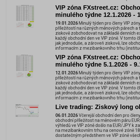
VIP zóna FXstreet.cz: Obchod
minulého týdne 12.1.2026 - 
19.01.2026
Minulý týden pro členy VIP zóny
příležitostí na různých měnových párech a 
ziskově zobchodovat na základě denních e
každý obchodní den ve VIP zóně. V tomto č
jak jednoduše, a zároveň ziskově, lze obc
informacím z mezibankovního trhu (instituc
VIP zóna FXstreet.cz: Obchod
minulého týdne 5.1.2026 - 9.
12.01.2026
Minulý týden pro členy VIP zóny
příležitostí na různých měnových párech a 
ziskově zobchodovat na základě denních e
každý obchodní den ve VIP zóně. V tomto č
jak jednoduše, a zároveň ziskově, lze obc
informacím z mezibankovního trhu (instituc
Live trading: Ziskový long
06.01.2026
Včerejší obchodní den pro členy
obchodní příležitost na měnovém páru EUR
výhledů ve VIP zóně došlo na EUR/JPY k za
na mezibankovním trhu na cenové zóně 182
dostatečným předstihem ve VIP zóně všech