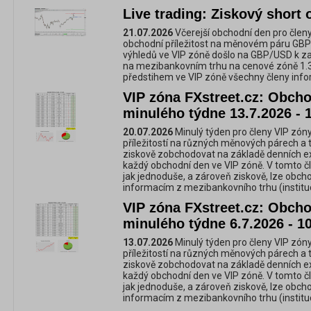
Live trading: Ziskový shor
21.07.2026
Včerejší obchodní den pro členy
obchodní příležitost na měnovém páru GBP
výhledů ve VIP zóně došlo na GBP/USD k zas
na mezibankovním trhu na cenové zóně 1.3
předstihem ve VIP zóně všechny členy info
VIP zóna FXstreet.cz: Obchod
minulého týdne 13.7.2026 - 
20.07.2026
Minulý týden pro členy VIP zóny
příležitostí na různých měnových párech a 
ziskově zobchodovat na základě denních e
každý obchodní den ve VIP zóně. V tomto č
jak jednoduše, a zároveň ziskově, lze obc
informacím z mezibankovního trhu (instituc
VIP zóna FXstreet.cz: Obchod
minulého týdne 6.7.2026 - 1
13.07.2026
Minulý týden pro členy VIP zóny
příležitostí na různých měnových párech a 
ziskově zobchodovat na základě denních e
každý obchodní den ve VIP zóně. V tomto č
jak jednoduše, a zároveň ziskově, lze obc
informacím z mezibankovního trhu (instituc