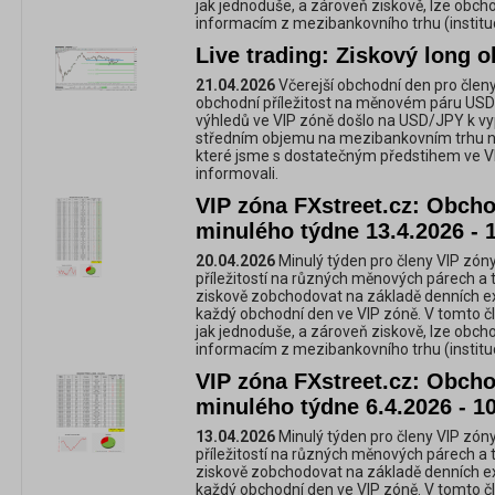
jak jednoduše, a zároveň ziskově, lze obc
informacím z mezibankovního trhu (instituc
Live trading: Ziskový long
21.04.2026
Včerejší obchodní den pro členy
obchodní příležitost na měnovém páru USD
výhledů ve VIP zóně došlo na USD/JPY k vyp
středním objemu na mezibankovním trhu n
které jsme s dostatečným předstihem ve V
informovali.
VIP zóna FXstreet.cz: Obchod
minulého týdne 13.4.2026 - 
20.04.2026
Minulý týden pro členy VIP zóny
příležitostí na různých měnových párech a 
ziskově zobchodovat na základě denních e
každý obchodní den ve VIP zóně. V tomto č
jak jednoduše, a zároveň ziskově, lze obc
informacím z mezibankovního trhu (instituc
VIP zóna FXstreet.cz: Obchod
minulého týdne 6.4.2026 - 1
13.04.2026
Minulý týden pro členy VIP zóny
příležitostí na různých měnových párech a 
ziskově zobchodovat na základě denních e
každý obchodní den ve VIP zóně. V tomto č