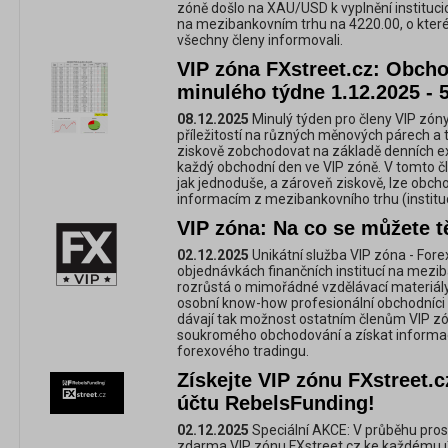
zóně došlo na XAU/USD k vyplnění instituc
na mezibankovním trhu na 4220.00, o které
všechny členy informovali.
VIP zóna FXstreet.cz: Obchod
minulého týdne 1.12.2025 - 
08.12.2025
Minulý týden pro členy VIP zóny
příležitostí na různých měnových párech a 
ziskově zobchodovat na základě denních e
každý obchodní den ve VIP zóně. V tomto č
jak jednoduše, a zároveň ziskově, lze obc
informacím z mezibankovního trhu (instituc
VIP zóna: Na co se můžete tě
02.12.2025
Unikátní služba VIP zóna - For
objednávkách finančních institucí na mezi
rozrůstá o mimořádné vzdělávací materiály,
osobní know-how profesionální obchodníci 
dávají tak možnost ostatním členům VIP zó
soukromého obchodování a získat informac
forexového tradingu.
Získejte VIP zónu FXstreet
účtu RebelsFunding!
02.12.2025
Speciální AKCE: V průběhu pros
zdarma VIP zónu FXstreet.cz ke každému 