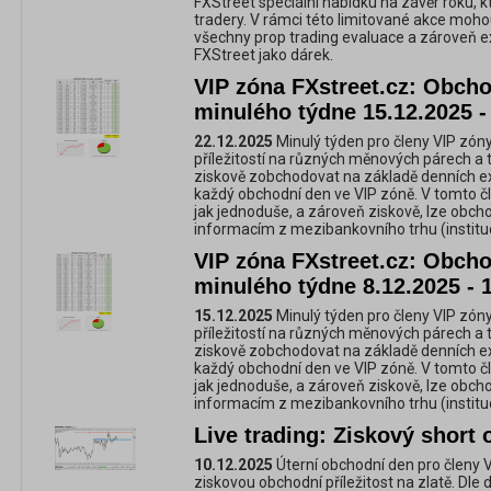
FXStreet speciální nabídku na závěr roku, kte
tradery. V rámci této limitované akce moho
všechny prop trading evaluace a zároveň ex
FXStreet jako dárek.
VIP zóna FXstreet.cz: Obchod
minulého týdne 15.12.2025 -
22.12.2025
Minulý týden pro členy VIP zóny
příležitostí na různých měnových párech a 
ziskově zobchodovat na základě denních e
každý obchodní den ve VIP zóně. V tomto č
jak jednoduše, a zároveň ziskově, lze obc
informacím z mezibankovního trhu (instituc
VIP zóna FXstreet.cz: Obchod
minulého týdne 8.12.2025 - 
15.12.2025
Minulý týden pro členy VIP zóny
příležitostí na různých měnových párech a 
ziskově zobchodovat na základě denních e
každý obchodní den ve VIP zóně. V tomto č
jak jednoduše, a zároveň ziskově, lze obc
informacím z mezibankovního trhu (instituc
Live trading: Ziskový short 
10.12.2025
Úterní obchodní den pro členy V
ziskovou obchodní příležitost na zlatě. Dle