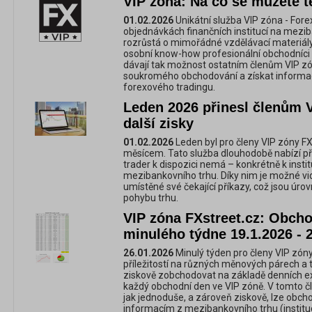
VIP zóna: Na co se můžete t
01.02.2026
Unikátní služba VIP zóna - For
objednávkách finančních institucí na mezi
rozrůstá o mimořádné vzdělávací materiály,
osobní know-how profesionální obchodníci 
dávají tak možnost ostatním členům VIP zó
soukromého obchodování a získat informac
forexového tradingu.
Leden 2026 přinesl členům V
další zisky
01.02.2026
Leden byl pro členy VIP zóny F
měsícem. Tato služba dlouhodobě nabízí př
trader k dispozici nemá – konkrétně k inst
mezibankovního trhu. Díky nim je možné vidě
umístěné své čekající příkazy, což jsou úrov
pohybu trhu.
VIP zóna FXstreet.cz: Obchod
minulého týdne 19.1.2026 - 
26.01.2026
Minulý týden pro členy VIP zóny
příležitostí na různých měnových párech a 
ziskově zobchodovat na základě denních e
každý obchodní den ve VIP zóně. V tomto č
jak jednoduše, a zároveň ziskově, lze obc
informacím z mezibankovního trhu (instituc