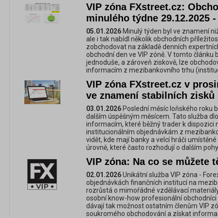
VIP zóna FXstreet.cz: Obchod
minulého týdne 29.12.2025 -
05.01.2026
Minulý týden byl ve znamení nižš
ale i tak nabídl několik obchodních příležito
zobchodovat na základě denních expertníc
obchodní den ve VIP zóně. V tomto článku 
jednoduše, a zároveň ziskově, lze obchod
informacím z mezibankovního trhu (instituc
VIP zóna FXstreet.cz v prosi
ve znamení stabilních zisků
03.01.2026
Poslední měsíc loňského roku by
dalším úspěšným měsícem. Tato služba dlo
informacím, které běžný trader k dispozici
institucionálním objednávkám z mezibanko
vidět, kde mají banky a velcí hráči umístěné 
úrovně, které často rozhodují o dalším pohy
VIP zóna: Na co se můžete tě
02.01.2026
Unikátní služba VIP zóna - For
objednávkách finančních institucí na mezi
rozrůstá o mimořádné vzdělávací materiály,
osobní know-how profesionální obchodníci 
dávají tak možnost ostatním členům VIP zó
soukromého obchodování a získat informac