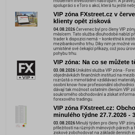
moderním investičním nástrojům. A právě p
spolupráci s eToro s akcí, která tu ještě neb
VIP zóna FXstreet.cz v červe
klienty opět zisková
04.08.2026
Červenec byl pro členy VIP zón
měsícem. Tato služba dlouhodobě nabízí př
trader k dispozici nemá – konkrétně k inst
mezibankovního trhu. Díky nim je možné vidě
umístěné své čekající příkazy, což jsou úrov
pohybu trhu.
VIP zóna: Na co se můžete t
03.08.2026
Unikátní služba VIP zóna - For
objednávkách finančních institucí na mezi
rozrůstá o mimořádné vzdělávací materiály,
osobní know-how profesionální obchodníci 
dávají tak možnost ostatním členům VIP zó
soukromého obchodování a získat informac
forexového tradingu.
VIP zóna FXstreet.cz: Obchod
minulého týdne 27.7.2026 - 
03.08.2026
Minulý týden pro členy VIP zóny
příležitostí na různých měnových párech a 
ziskově zobchodovat na základě denních e