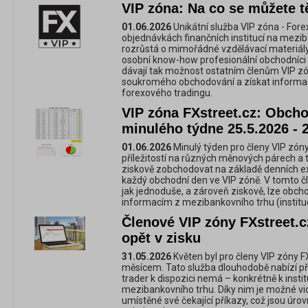
VIP zóna: Na co se můžete t
01.06.2026
Unikátní služba VIP zóna - For
objednávkách finančních institucí na mezi
rozrůstá o mimořádné vzdělávací materiály,
osobní know-how profesionální obchodníci 
dávají tak možnost ostatním členům VIP zó
soukromého obchodování a získat informac
forexového tradingu.
VIP zóna FXstreet.cz: Obchod
minulého týdne 25.5.2026 - 
01.06.2026
Minulý týden pro členy VIP zóny
příležitostí na různých měnových párech a 
ziskově zobchodovat na základě denních e
každý obchodní den ve VIP zóně. V tomto č
jak jednoduše, a zároveň ziskově, lze obc
informacím z mezibankovního trhu (instituc
Členové VIP zóny FXstreet.c
opět v zisku
31.05.2026
Květen byl pro členy VIP zóny 
měsícem. Tato služba dlouhodobě nabízí př
trader k dispozici nemá – konkrétně k inst
mezibankovního trhu. Díky nim je možné vidě
umístěné své čekající příkazy, což jsou úrov