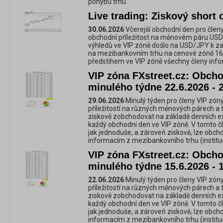
pohybu trhu.
Live trading: Ziskový shor
30.06.2026
Včerejší obchodní den pro členy
obchodní příležitost na měnovém páru USD
výhledů ve VIP zóně došlo na USD/JPY k zas
na mezibankovním trhu na cenové zóně 161
předstihem ve VIP zóně všechny členy info
VIP zóna FXstreet.cz: Obchod
minulého týdne 22.6.2026 - 
29.06.2026
Minulý týden pro členy VIP zóny
příležitostí na různých měnových párech a 
ziskově zobchodovat na základě denních e
každý obchodní den ve VIP zóně. V tomto č
jak jednoduše, a zároveň ziskově, lze obc
informacím z mezibankovního trhu (instituc
VIP zóna FXstreet.cz: Obchod
minulého týdne 15.6.2026 - 
22.06.2026
Minulý týden pro členy VIP zóny
příležitostí na různých měnových párech a 
ziskově zobchodovat na základě denních e
každý obchodní den ve VIP zóně. V tomto č
jak jednoduše, a zároveň ziskově, lze obc
informacím z mezibankovního trhu (instituc