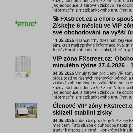
každý obchodní den ve VIP zóně. V tomto č
jak jednoduše, a zároveň ziskově, lze obc
informacím z mezibankovního trhu (instituc
🚀 FXstreet.cz a eToro spouš
Získejte 6 měsíců ve VIP z
své obchodování na vyšší ú
11.05.2026
Finanční trhy dnes nabízejí více 
těm, kteří mají správné informace, kvalitní 
A právě proto přicházíme s akcí, která tu je
VIP zóna FXstreet.cz: Obchod
minulého týdne 27.4.2026 - 
04.05.2026
Minulý týden pro členy VIP zóny
příležitostí na různých měnových párech a 
ziskově zobchodovat na základě denních e
každý obchodní den ve VIP zóně. V tomto č
jak jednoduše, a zároveň ziskově, lze obc
informacím z mezibankovního trhu (instituc
Členové VIP zóny FXstreet.
sklízeli stabilní zisky
04.05.2026
Duben byl pro členy VIP zóny F
měsícem. Tato služba dlouhodobě nabízí př
trader k dispozici nemá – konkrétně k inst