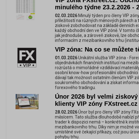
VIP zóna FXstreet.cz: Obchod
minulého týdne 23.2.2026 - 
02.03.2026
Minulý týden pro členy VIP zóny
příležitostí na různých měnových párech a 
ziskově zobchodovat na základě denních e
každý obchodní den ve VIP zóně. V tomto č
jak jednoduše, a zároveň ziskově, lze obc
informacím z mezibankovního trhu (instituc
VIP zóna: Na co se můžete t
01.03.2026
Unikátní služba VIP zóna - For
objednávkách finančních institucí na mezi
rozrůstá o mimořádné vzdělávací materiály,
osobní know-how profesionální obchodníci 
dávají tak možnost ostatním členům VIP zó
soukromého obchodování a získat informac
forexového tradingu.
Únor 2026 byl velmi ziskov
klienty VIP zóny FXstreet.cz
28.02.2026
Únor byl pro členy VIP zóny FX
měsícem. Tato služba dlouhodobě nabízí př
trader k dispozici nemá – konkrétně k inst
mezibankovního trhu. Díky nim je možné vidě
umístěné své čekající příkazy, což jsou úrov
pohybu trhu.