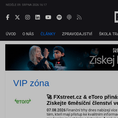
NEDĚLE 09. SRPNA 2026 16:17
ÚVOD
O NÁS
ČLÁNKY
ZPRAVODAJSTVÍ
ŠKOLA TR
VIP zóna
🚀 FXstreet.cz & eToro přináš
Získejte 6měsíční členství
07.08.2026
Finanční trhy dnes nabízejí více p
těm, kteří mají přístup ke kvalitním infor