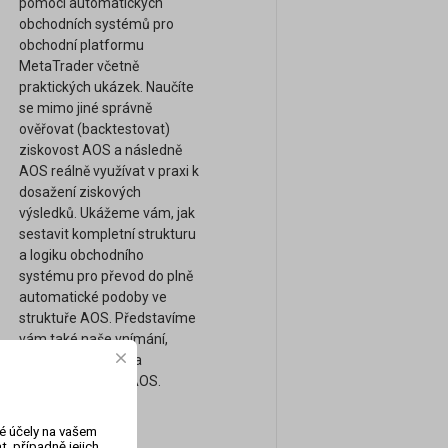
pomocí automatických
obchodních systémů pro
obchodní platformu
MetaTrader včetně
praktických ukázek. Naučíte
se mimo jiné správně
ověřovat (backtestovat)
ziskovost AOS a následně
AOS reálně využívat v praxi k
dosažení ziskových
výsledků. Ukážeme vám, jak
sestavit kompletní strukturu
a logiku obchodního
systému pro převod do plně
automatické podoby ve
struktuře AOS. Představíme
vám také naše vnímání,
obchodní přístupy a
strategie pomocí AOS.
vé účely na vašem
, případně jejich