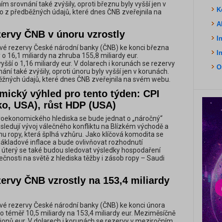
m srovnání také zvýšily, oproti březnu byly vyšší jen v
K
to z předběžných údajů, které dnes ČNB zveřejnila na
A
zervy ČNB v únoru vzrostly
I
é rezervy České národní banky (ČNB) ke konci března
I
o 16,1 miliardy na zhruba 155,8 miliardy eur.
šší o 1,16 miliardy eur. V dolarech i korunách se rezervy
O
ní také zvýšily, oproti únoru byly vyšší jen v korunách.
ěžných údajů, které dnes ČNB zveřejnila na svém webu.
ický výhled pro tento týden: CPI
o, USA), růst HDP (USA)
oekonomického hlediska se bude jednat o „náročný“
 sledují vývoj válečného konfliktu na Blízkém východě a
u ropy, která šplhá vzhůru. Jako klíčová komodita se
nákladové inflace a bude ovlivňovat rozhodnutí
V úterý se také budou sledovat výsledky hospodaření
ečnosti na světě z hlediska těžby i zásob ropy – Saudi
ervy ČNB vzrostly na 153,4 miliardy
é rezervy České národní banky (ČNB) ke konci února
o téměř 10,5 miliardy na 153,4 miliardy eur. Meziměsíčně
lionů eur. V dolarech i korunách se rezervy v meziročním