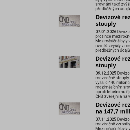
srovnání také zvýšil
předběžných údajů
Devizové re
stouply
07.01.2026
Devizov
prosince meziročně 
Meziměsíčně byly v
rovněž zvýšily v m
předběžných údajů
Devizové re
stouply
09.12.2025
Devizov
meziročně stouply 
vyšší o 440 milionů
meziměsíčním srovn
oproti letošnímu ří
ČNB zveřejnila na 
Devizové re
na 147,7 mil
07.11.2025
Devizov
meziročně vzrostly 
Meziměsíčně byly v