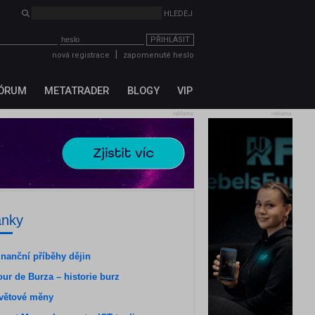
PŘIHLÁSIT
|
nová registrace
zapomenuté heslo
ÓRUM
METATRADER
BLOGY
VIP
reklama
reklama
ánky
inanční příběhy dějin
our de Burza – historie burz
větové měny