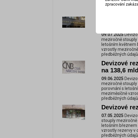
vzrostly a meziměs
zpracování zakáza
loňskému červenci s
Vyplývá to z předb
Devizové re
stouply
09.07.2025
Devizov
meziročně stouply 
letošním květnem by
vzrostly meziročně
předběžných údajů,
Devizové re
na 138,6 mld
09.06.2025
Devizov
meziročně stouply z
porovnání s letošn
meziměsíčně vzrost
předběžných údajů,
Devizové re
07.05.2025
Devizo
stouply meziročně 
letošním březnem b
vzrostly rezervy v 
předběžných údajů,