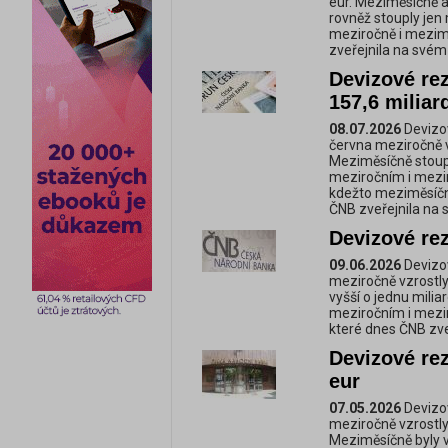
eur. Meziměsíčně al
rovněž stouply jen 
meziročně i mezimě
zveřejnila na své
Devizové re
157,6 miliar
08.07.2026
Devizov
června meziročně vz
Meziměsíčně stoupl
meziročním i mezim
kdežto meziměsíčně
ČNB zveřejnila na
Devizové re
09.06.2026
Devizov
meziročně vzrostly
vyšší o jednu milia
meziročním i mezi
které dnes ČNB zv
Devizové rez
eur
07.05.2026
Devizo
meziročně vzrostly 
Meziměsíčně byly v