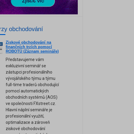
rzy obchodování
Ziskové obchodování na
ne
finančních trzích pomocí
am
ROBOTŮ (Záznam semináře)
Představujeme vám
exkluzivní seminář se
zástupci profesionálního
vývojářského týmu a týmu
full-time traderů obchodující
pomocí automatických
obchodních systémů (AOS)
ve společnosti FXstreet.cz.
Hlavní náplní semináře je
profesionální využití,
optimalizace a zároveň
ziskové obchodování