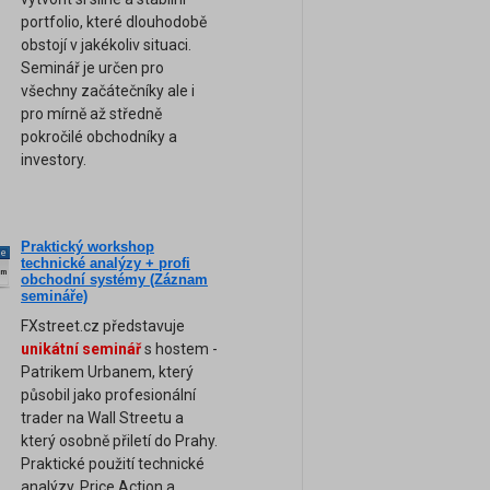
portfolio, které dlouhodobě
obstojí v jakékoliv situaci.
Seminář je určen pro
všechny začátečníky ale i
pro mírně až středně
pokročilé obchodníky a
investory.
Praktický workshop
ne
technické analýzy + profi
am
obchodní systémy (Záznam
semináře)
FXstreet.cz představuje
unikátní seminář
s hostem -
Patrikem Urbanem, který
působil jako profesionální
trader na Wall Streetu a
který osobně přiletí do Prahy.
Praktické použití technické
analýzy, Price Action a