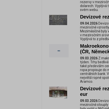
rezervy v meziroční
dolarech. Vyplývá 
svém webu.
Devizové re
09.04.2026
Devizov
meziročně vzrostly 
Meziměsíčně byly vy
v meziročním srovná
Vyplývá to z předb
Makroekonom
(ČR, Německ
09.03.2026
Z makr
týden. Trhy bedlivě
také především cen
ropa propisuje do 
centrálních bank. 
největší ropné spol
Aramco.
Devizové rez
eur
09.03.2026
Devizov
meziročně stouply 
byly vyšší o 960 mi