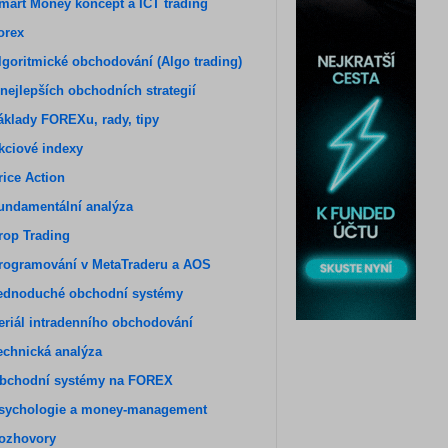
mart Money koncept a ICT trading
orex
lgoritmické obchodování (Algo trading)
 nejlepších obchodních strategií
áklady FOREXu, rady, tipy
kciové indexy
rice Action
undamentální analýza
rop Trading
rogramování v MetaTraderu a AOS
ednoduché obchodní systémy
eriál intradenního obchodování
echnická analýza
bchodní systémy na FOREX
sychologie a money-management
ozhovory