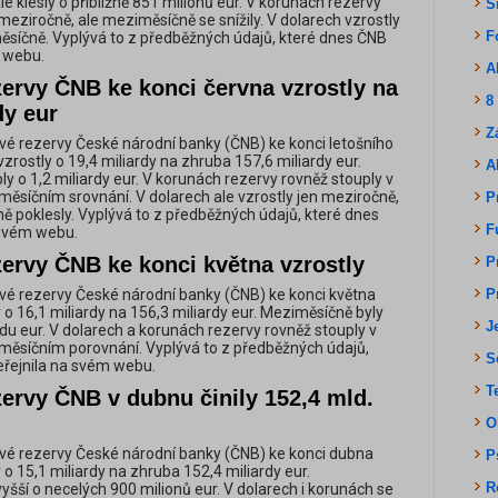
e klesly o přibližně 851 milionů eur. V korunách rezervy
S
meziročně, ale meziměsíčně se snížily. V dolarech vzrostly
F
síčně. Vyplývá to z předběžných údajů, které dnes ČNB
m webu.
A
zervy ČNB ke konci června vzrostly na
8
dy eur
Z
é rezervy České národní banky (ČNB) ke konci letošního
rostly o 19,4 miliardy na zhruba 157,6 miliardy eur.
A
y o 1,2 miliardy eur. V korunách rezervy rovněž stouply v
ěsíčním srovnání. V dolarech ale vzrostly jen meziročně,
P
 poklesly. Vyplývá to z předběžných údajů, které dnes
F
 svém webu.
zervy ČNB ke konci května vzrostly
P
é rezervy České národní banky (ČNB) ke konci května
P
 o 16,1 miliardy na 156,3 miliardy eur. Meziměsíčně byly
J
rdu eur. V dolarech a korunách rezervy rovněž stouply v
měsíčním porovnání. Vyplývá to z předběžných údajů,
S
eřejnila na svém webu.
T
ervy ČNB v dubnu činily 152,4 mld.
O
vé rezervy České národní banky (ČNB) ke konci dubna
P
o 15,1 miliardy na zhruba 152,4 miliardy eur.
R
yšší o necelých 900 milionů eur. V dolarech i korunách se