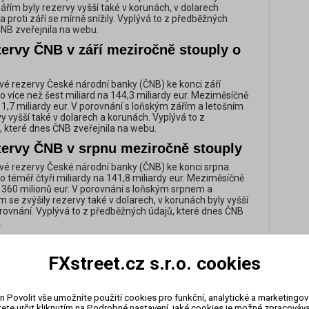
ářím byly rezervy vyšší také v korunách, v dolarech
 proti září se mírně snížily. Vyplývá to z předběžných
ČNB zveřejnila na webu.
zervy ČNB v září meziročně stouply o
é rezervy České národní banky (ČNB) ke konci září
o více než šest miliard na 144,3 miliardy eur. Meziměsíčně
 1,7 miliardy eur. V porovnání s loňským zářím a letošním
y vyšší také v dolarech a korunách. Vyplývá to z
 které dnes ČNB zveřejnila na webu.
zervy ČNB v srpnu meziročně stouply
é rezervy České národní banky (ČNB) ke konci srpna
o téměř čtyři miliardy na 141,8 miliardy eur. Meziměsíčně
a 360 milionů eur. V porovnání s loňským srpnem a
 se zvýšily rezervy také v dolarech, v korunách byly vyšší
rovnání. Vyplývá to z předběžných údajů, které dnes ČNB
.
zervy ČNB v červenci meziročně
FXstreet.cz s.r.o. cookies
é rezervy České národní banky (ČNB) ke konci července
 2,8 miliardy na 140,9 miliardy eur. V porovnání s
n Povolit vše umožníte použití cookies pro funkční, analytické a marketingo
yly vyšší o 2,7 miliardy eur. V dolarech rezervy meziročně
ete určit kliknutím na Podrobné nastavení, jaké cookies je možné zpracovávat