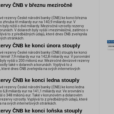
zervy ČNB v březnu meziročně
é rezervy České národní banky (ČNB) ke konci března
 zhruba tři miliardy eur na 140,9 miliardy eur. V
byly nižší o dvě miliardy. Meziročně vzrostly rezervy
korunách. V dolarech byly vyšší i meziměsíčně, zatímco v
plývá to z předběžných údajů, které dnes ČNB zveřejnila
vých stránkách.
On-li
zervy ČNB ke konci února stouply
zázn
é rezervy České národní banky (ČNB) stouply ke konci
téměř 7,9 miliardy eur na 142,8 miliardy eur. V porovnání
byly vyšší o 200 milionů eur. Meziročně devizové rezervy
ostly také v dolarech a korunách. Vyplývá to z
 které dnes ČNB zveřejnila na svých internetových
zervy ČNB ke konci ledna stouply
é rezervy České národní banky (ČNB) ke konci ledna
 6,8 miliardy eur na 141,1 miliardy eur. Ve srovnání s
ší o 348 milionů eur. Také v korunovém a dolarovém
rezervy vzrostly. Vyplývá to z předběžných údajů, které
a na svých internetových stránkách.
zervy ČNB ke konci loňska stouply