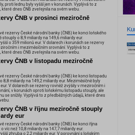
y, proti lednu byly vyšší jen v korunách. Vyplývá to z
, které dnes ČNB zveřejnila na svém webu.
zervy ČNB v prosinci meziročně
Ku
é rezervy České národní banky (ČNB) ke konci loňského
stouply o 8,9 miliardy na 149,6 miliardy eur.
yšší o 359 milionů eur. V dolarech i korunách se rezervy
On-li
eziročním i meziměsíčním srovnání. Vyplývá to z
zázn
, které dnes ČNB zveřejnila na svém webu.
zervy ČNB v listopadu meziročně
é rezervy České národní banky (ČNB) ke konci listopadu
o 8,8 miliardy na 149,2 miliardy eur. Meziměsíčně byly
 eur. V dolarech se rezervy rovněž zvýšily v meziročním i
ání, v korunách oproti loňskému listopadu stouply, ale
jnu se snížily. Vyplývá to z předběžných údajů, které dnes
webu.
zervy ČNB v říjnu meziročně stouply
iardy eur
é rezervy České národní banky (ČNB) ke konci října
o víc než 10,8 miliardy na 147,7 miliardy eur.
yšší zhruba o 2,2 miliardy eur. V porovnání s loňským