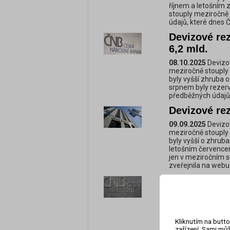
říjnem a letošním z
stouply meziročně a
údajů, které dnes 
Devizové re
6,2 mld.
08.10.2025
Devizov
meziročně stouply 
byly vyšší zhruba o
srpnem byly rezerv
předběžných údajů,
Devizové re
09.09.2025
Devizov
meziročně stouply 
byly vyšší o zhrub
letošním červencem
jen v meziročním s
zveřejnila na webu
Devizové re
stouply
07.08.2025
Devizov
meziročně stouply o
Kliknutím na butto
letošním červnem b
zařízení. Sami můž