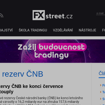
DAJSTVÍ
ŠKOLA TRADINGU
VZDĚLÁVÁNÍ
NÁSTROJE
F
h rezerv ČNB
Čl
zervy ČNB ke konci července
F
touply
T
é rezervy České národní banky (ČNB) ke konci letošního
S
 vzrostly o 16,2 miliardy eur na zhruba 157,6 miliardy