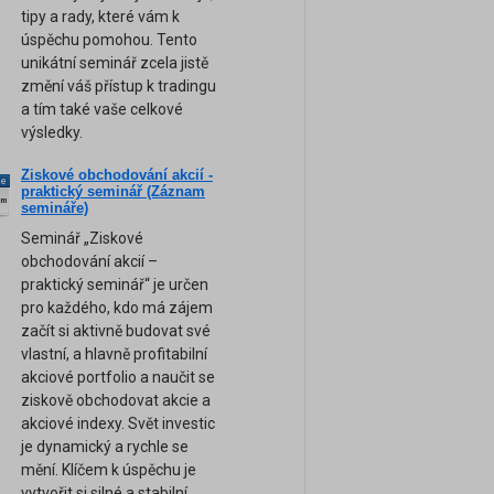
tipy a rady, které vám k
úspěchu pomohou. Tento
unikátní seminář zcela jistě
změní váš přístup k tradingu
a tím také vaše celkové
výsledky.
Ziskové obchodování akcií -
ne
praktický seminář (Záznam
am
semináře)
Seminář „Ziskové
obchodování akcií –
praktický seminář“ je určen
pro každého, kdo má zájem
začít si aktivně budovat své
vlastní, a hlavně profitabilní
akciové portfolio a naučit se
ziskově obchodovat akcie a
akciové indexy. Svět investic
je dynamický a rychle se
mění. Klíčem k úspěchu je
vytvořit si silné a stabilní