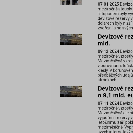
07.01.2025
Devizov
meziročně stouply o
listopadem byly vy
devizové rezervy v
dolarech byly nižš
zveřejnila na svýc
Devizové rez
mld.
09.12.2024
Devizov
meziročně vzrostly 
Meziměsíčně vzrost
v porovnání s loňs
klesly. V korunové
předběžných údajů,
stránkách.
Devizové rez
o 9,1 mld. e
07.11.2024
Devizov
meziročně vzrostly 
Meziměsíčně ale př
vyjádření rezervy 
letošnímu září pokl
meziměsíčně. Vyplý
svých internetovýc