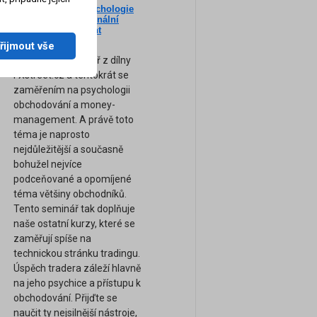
Nový seminář: Psychologie
ne
tradingu a profesionální
am
Money-Management
(Záznam semináře)
řijmout vše
Zcela nový seminář z dílny
FXstreet.cz a tentokrát se
zaměřením na psychologii
obchodování a money-
management. A právě toto
téma je naprosto
nejdůležitější a současně
bohužel nejvíce
podceňované a opomíjené
téma většiny obchodníků.
Tento seminář tak doplňuje
naše ostatní kurzy, které se
zaměřují spíše na
technickou stránku tradingu.
Úspěch tradera záleží hlavně
na jeho psychice a přístupu k
obchodování. Přijďte se
naučit ty nejsilnější nástroje,