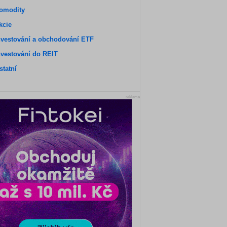
omodity
kcie
nvestování a obchodování ETF
nvestování do REIT
statní
reklama