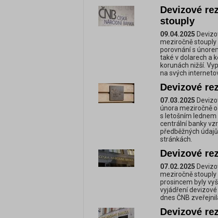
Devizové re
stouply
09.04.2025
Devizov
meziročně stouply o
porovnání s únorem 
také v dolarech a 
korunách nižší. Vy
na svých interneto
Devizové re
07.03.2025
Devizov
února meziročně o 
s letošním lednem 
centrální banky vzr
předběžných údajů,
stránkách.
Devizové re
07.02.2025
Devizov
meziročně stouply o
prosincem byly vyš
vyjádření devizové 
dnes ČNB zveřejnil
Devizové re