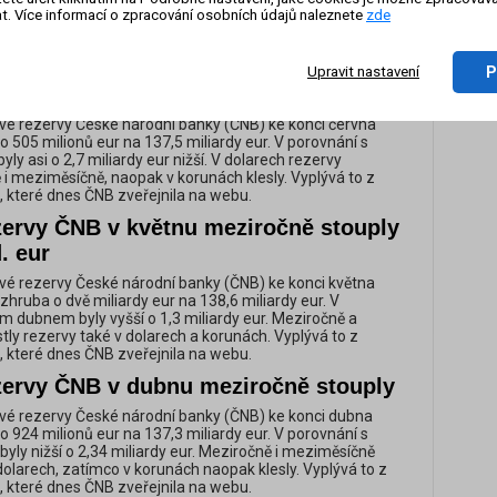
íčně klesly a v korunách tomu bylo naopak - oproti
t. Více informací o zpracování osobních údajů naleznete
zde
e snížily a v porovnání s letošním červnem se zvýšily.
On-li
ěžných údajů, které dnes ČNB zveřejnila na webu.
zázn
zervy ČNB v červnu meziročně
P
Upravit nastavení
é rezervy České národní banky (ČNB) ke konci června
o 505 milionů eur na 137,5 miliardy eur. V porovnání s
ly asi o 2,7 miliardy eur nižší. V dolarech rezervy
 i meziměsíčně, naopak v korunách klesly. Vyplývá to z
 které dnes ČNB zveřejnila na webu.
zervy ČNB v květnu meziročně stouply
. eur
é rezervy České národní banky (ČNB) ke konci května
hruba o dvě miliardy eur na 138,6 miliardy eur. V
ím dubnem byly vyšší o 1,3 miliardy eur. Meziročně a
ly rezervy také v dolarech a korunách. Vyplývá to z
 které dnes ČNB zveřejnila na webu.
zervy ČNB v dubnu meziročně stouply
vé rezervy České národní banky (ČNB) ke konci dubna
o 924 milionů eur na 137,3 miliardy eur. V porovnání s
yly nižší o 2,34 miliardy eur. Meziročně i meziměsíčně
dolarech, zatímco v korunách naopak klesly. Vyplývá to z
 které dnes ČNB zveřejnila na webu.