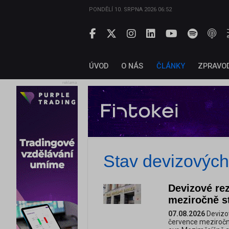
PONDĚLÍ 10. SRPNA 2026 06:52
ÚVOD
O NÁS
ČLÁNKY
ZPRAVO
reklama
Stav devizovýc
Devizové re
meziročně s
07.08.2026
Devizov
července meziročně