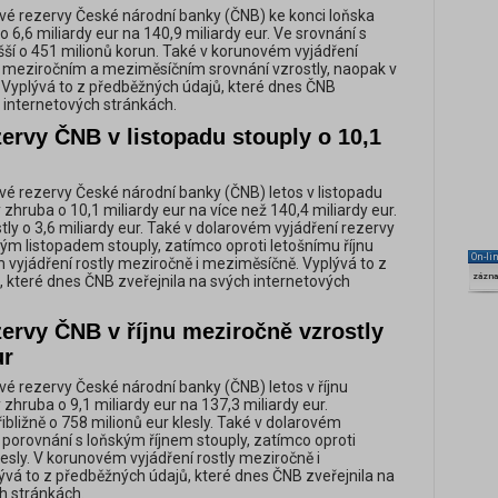
é rezervy České národní banky (ČNB) ke konci loňska
 6,6 miliardy eur na 140,9 miliardy eur. Ve srovnání s
šší o 451 milionů korun. Také v korunovém vyjádření
 meziročním a meziměsíčním srovnání vzrostly, naopak v
í. Vyplývá to z předběžných údajů, které dnes ČNB
h internetových stránkách.
ervy ČNB v listopadu stouply o 10,1
é rezervy České národní banky (ČNB) letos v listopadu
zhruba o 10,1 miliardy eur na více než 140,4 miliardy eur.
ly o 3,6 miliardy eur. Také v dolarovém vyjádření rezervy
kým listopadem stouply, zatímco oproti letošnímu říjnu
On-li
m vyjádření rostly meziročně i meziměsíčně. Vyplývá to z
zázn
 které dnes ČNB zveřejnila na svých internetových
ervy ČNB v říjnu meziročně vzrostly
ur
é rezervy České národní banky (ČNB) letos v říjnu
zhruba o 9,1 miliardy eur na 137,3 miliardy eur.
ibližně o 758 milionů eur klesly. Také v dolarovém
v porovnání s loňským říjnem stouply, zatímco oproti
esly. V korunovém vyjádření rostly meziročně i
vá to z předběžných údajů, které dnes ČNB zveřejnila na
h stránkách.