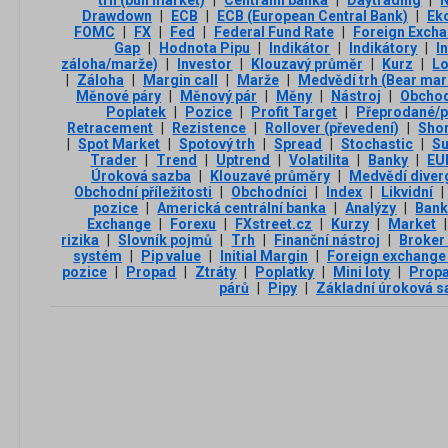
trh (bull market)
|
Centrální banka
|
Daytrading
|
Drawdown
|
ECB
|
ECB (European Central Bank)
|
Ek
FOMC
|
FX
|
Fed
|
Federal Fund Rate
|
Foreign Exch
Gap
|
Hodnota Pipu
|
Indikátor
|
Indikátory
|
I
záloha/marže)
|
Investor
|
Klouzavý průměr
|
Kurz
|
L
|
Záloha
|
Margin call
|
Marže
|
Medvědí trh (Bear mar
Měnové páry
|
Měnový pár
|
Měny
|
Nástroj
|
Obchod
Poplatek
|
Pozice
|
Profit Target
|
Přeprodané/p
Retracement
|
Rezistence
|
Rollover (převedení)
|
Sho
|
Spot Market
|
Spotový trh
|
Spread
|
Stochastic
|
Su
Trader
|
Trend
|
Uptrend
|
Volatilita
|
Banky
|
EU
Úroková sazba
|
Klouzavé průměry
|
Medvědí diver
Obchodní příležitosti
|
Obchodníci
|
Index
|
Likvidní
|
pozice
|
Americká centrální banka
|
Analýzy
|
Ban
Exchange
|
Forexu
|
FXstreet.cz
|
Kurzy
|
Market
|
rizika
|
Slovník pojmů
|
Trh
|
Finanční nástroj
|
Broker
systém
|
Pip value
|
Initial Margin
|
Foreign exchange
pozice
|
Propad
|
Ztráty
|
Poplatky
|
Mini loty
|
Propa
párů
|
Pipy
|
Základní úroková s