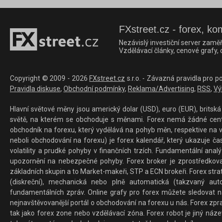
FXstreet.cz - forex, ko
Nezávislý investiční server zaměř
Vzdělávací články, cenové grafy,
Copyright © 2009 - 2026
FXstreet.cz
s.r.o. - Závazná pravidla pro p
Pravidla diskuse
,
Obchodní podmínky
,
Reklama/Advertising
,
RSS
,
Vý
Hlavní světové měny jsou americký dolar (USD), euro (EUR), britská 
světě, na kterém se obchoduje s měnami. Forex nemá žádné centrál
obchodník na forexu, který vydělává na pohyb měn, respektive na v
neboli obchodování na forexu) je forex kalendář, který ukazuje č
volatility a prudké pohyby v finančních trzích. Fundamentální ana
upozornění na nebezpečné pohyby. Forex broker je zprostředkov
základních skupin a to Market-makeři, STP a ECN brokeři. Forex stra
(diskreční), mechanická nebo plně automatická (takzvaný aut
fundamentálních zpráv. Online grafy pro forex můžete sledovat na 
nejnavštěvovanější portál o obchodování na forexu u nás. Forex zprav
tak jako forex zone nebo vzdělávací zóna. Forex robot je jiný náz