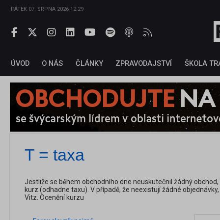
PÁTEK 07. SRPNA 2026 12:29
ÚVOD
O NÁS
ČLÁNKY
ZPRAVODAJSTVÍ
ŠKOLA TR
T = taxa
Jestliže se během obchodního dne neuskutečnil žádný obchod,
kurz (odhadne taxu). V případě, že neexistují žádné objednávky
Vitz. Ocenění kurzu