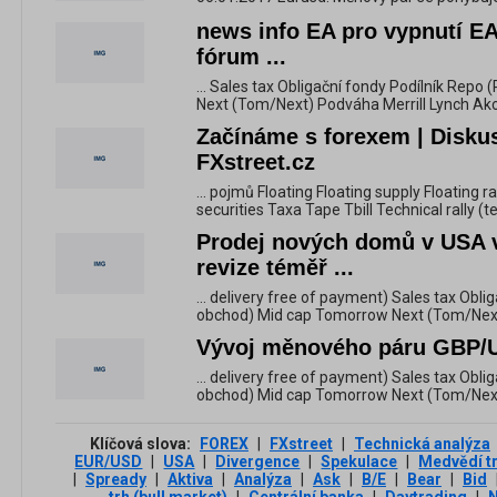
news info EA pro vypnutí EA
fórum ...
... Sales tax Obligační fondy Podílník Rep
Next (Tom/Next) Podváha Merrill Lynch Akcio
Začínáme s forexem | Diskus
FXstreet.cz
... pojmů Floating Floating supply Floating r
securities Taxa Tape Tbill Technical rally (t
Prodej nových domů v USA v
revize téměř ...
... delivery free of payment) Sales tax Obl
obchod) Mid cap Tomorrow Next (Tom/Next
Vývoj měnového páru GBP/U
... delivery free of payment) Sales tax Obl
obchod) Mid cap Tomorrow Next (Tom/Next
Klíčová slova:
FOREX
|
FXstreet
|
Technická analýza
EUR/USD
|
USA
|
Divergence
|
Spekulace
|
Medvědí t
|
Spready
|
Aktiva
|
Analýza
|
Ask
|
B/E
|
Bear
|
Bid