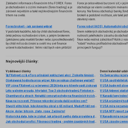
Základní informace o finančním trhu FOREX. Forex
Forex je celosvětová burzovní síť, v jej
je obchodování s cizími měnami (forex trading) a je
obchoduje se všemi světovými měnami,
zároveň největším a také nejlikvidnějším finančním
koruny. Na forexu obchodují banky, fondy
trhem na světě.
brokeři a podobné instituce, ale také jedn
otevřený všem.
Forex brokeři - jak správně vybrat
V podstatě každého, kdo by chtěl obchodovat forex,
Snem některých obchodníků je obchodo
čeká jednou rozhodování o tom, s jakým brokerem
nutnosti jakéhokoliv zásahu do obchod
(přeloženo jako makléř/broker nebo zprostředkovatel)
fikce nebo reálná záležitost? Kolik z nás
by chtěl mít co do činění a svěřil mu své finance
"roboti" mohou profitabilně obchodovat
určené k obchodování. Velmi rád bych vám přiblížil
principech fungují?
problematiku výběru brokera, rozdíl mezi
jednotlivými typy brokerů a v neposlední řadě uvedu
několik příkladů nejznámějších z nich.
Nejnovější články:
Vzdělávací články
Denní kalendář udál
🚀 FXstreet.cz & eToro přinášejí exkluzivní akci: Získejte 6měsíční členství ve VIP zóně ZDARMA
Ve Švýcarsku rezer
Očekávaná hodnota prop výzvy: Kdy se nákup challenge vyplatí?
V USA spotřebitelsk
VIP zóna FXstreet.cz v červenci 2026 byla pro klienty opět zisková
V USA bude mít slo
Léto v plném proudu, trhy také: Top 3 obchody traderů Fintokei na indexech a zlatě
V USA týdenní statist
Chamtivost a strach: Největší cenové pohyby na finančních trzích (červenec 2026)
V Kanadě Ivey index
Káva na rozcestí. Přinese rekordní úroda další pokles cen?
V USA průměrný hod
Stvořil elitní klub, kde Ameriku obral o 65 miliard. Madoff řídil největší Ponzi dějin
V USA míra nezaměs
Akcie, dolar, bitcoin, zlato, ropa: Začíná to!
V USA NFP report z
Historická data, kde je získat, jak připojit svého data providera do MultiCharts a proč je budeme potřebovat? (4. díl)
V Kanadě míra neza
Jak obchodují profíci: Fibonacci trading - systém úspěšných traderů
V USA zásoby zemní