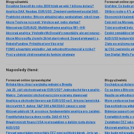
Blogy uživatelů
Forexové online zp
Dosáhne SpaceX do roku 2030 tržeb ve výši 1 bilionu dolarů?
Analýza DAX, Nasdaq, EUR/USD: Zlepšený sentiment poslal DAX na nová maxima
Stříbro roste o 4 % 
Praktické okénko: Bitcoin aktuálně jako spekulativní, nikoli investiční aktivum
Ekonomický kalendá
Akcie Tesly na rozcestí: Výrobce aut, nebo startup?
Měnový pár EUR/AUD: Multitimeframe analýza (W1–H4)
Akciová analýza: Výsledky McDonald’s nepotěšily, ale ani neurazily. Jakou vizi společnost prezentovala?
Akcie Microsoftu zlomily 26 let starý rekord. Důvod překvapil i samotné investory
AUD/USD testuje klí
RebelsFunding: Príležitosť pre Vás je tu!
Zlato po průlomu na
FOMO a kvartální výsledky: Jak vyhodnotit potenciál a riziko?
📊 CSG zveřejnilo vý
Proč v období ztrát nesahat do funkční strategie
Naposledy čtené:
Forexové online zpravodajství
Blogy uživatelů
Britská libra ztrácí v průběhu jednání o Brexitu
Dochádza už dolaro
Jak 25. září obchodovat pár EUR/USD? Jednoduché tipy a analýza obchodů pro začátečníky.
Čo sa deje s Bitcoi
Makro: Zahraniční obchod eurozóny v červnu stagnoval
Naučte se výhodně i
Analýza a obchodní tipy pro pár EUR/USD na 5. března (americká seance)
Moje cesta prop tra
Akciový trh 9. dubna: S&P 500 a NASDAQ zápasí o směr
Dva pohledy na výb
Klíčové události 18. prosince: fundamentální analýza pro začátečníky
Bidenův support ce
Frankfurtská burza dnes rostla, DAX +0,94 %
5 největších mýtů o
Bývalý ministr financí USA je přesvědčen o dalším růstu dolaru
Zestátnění ČEZ jako 
AUD/USD
Férové vypořádání minoritářů ČEZ není politický dárek. Je to ve vyspělé ekonomice nijak zvláštní cena za to, že ČEZ byl roky burzovní společností, zatímco nyní po něm stát chce roli strategického nástroje
Kdo bude mít pravd