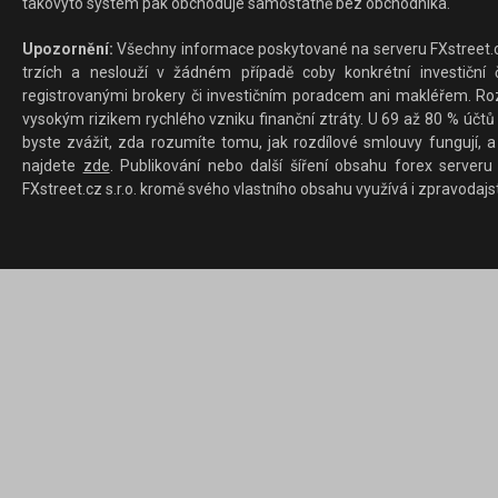
takovýto systém pak obchoduje samostatně bez obchodníka.
Upozornění:
Všechny informace poskytované na serveru FXstreet.cz
trzích a neslouží v žádném případě coby konkrétní investiční č
registrovanými brokery či investičním poradcem ani makléřem. Rozd
vysokým rizikem rychlého vzniku finanční ztráty. U 69 až 80 % účtů 
byste zvážit, zda rozumíte tomu, jak rozdílové smlouvy fungují, a
najdete
zde
. Publikování nebo další šíření obsahu forex serveru
FXstreet.cz s.r.o. kromě svého vlastního obsahu využívá i zpravodajs