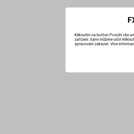
F
Kliknutím na button Povolit vše u
zařízení. Sami můžete určit klikn
zpracování zakázat. Více informa