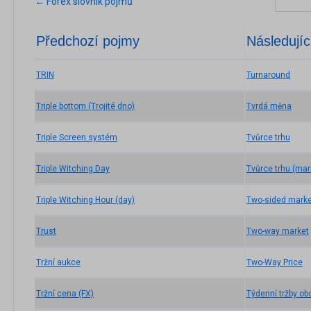
← Forex slovník pojmů
Předchozí pojmy
Následujíc
TRIN
Turnaround
Triple bottom (Trojité dno)
Tvrdá měna
Triple Screen systém
Tvůrce trhu
Triple Witching Day
Tvůrce trhu (mar
Triple Witching Hour (day)
Two-sided marke
Trust
Two-way market
Tržní aukce
Two-Way Price
Tržní cena (FX)
Týdenní tržby ob