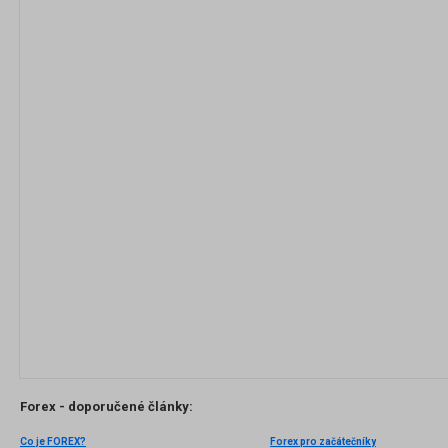
Forex - doporučené články:
Co je FOREX?
Forex pro začátečníky