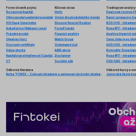
Forex slovník pojmů
Klíčová slova
Tradingové analýzy 
Rozvojový kapitál
Hertz
Devizové rezervy Č
Obhospodařovatelský poplatek
Určení dlouhodobějšího trendu
Ranní zpráva pro tra
HSI Hang Seng Index
Ekonom Nouriel Roubini
NZD/USD - Intradenn
Asked price (Nákupní cena)
ForexFriends
Ropa WTI - Intraden
Prázdný prodej
Finanční analýzy
Analýza hlavních m
Otevírací kurz
Match Group
Discount certifikáty
Očekávaný růst
AUD/USD - Intradenn
Value stocks
AMD akcie
Kapitálová přiměřenost (Capital adequacy)
Disclaimer
Ropa WTI - Intradenn
CT
Sociální sítě
USD/CAD - Intradenn
Odborná literatura
Odborné kurzy a se
Kniha "FOREX – Ziskové intradenní a swingové obchodní strategie" od Kathy Lien vychází v češtině!
Juniorská škola tradi