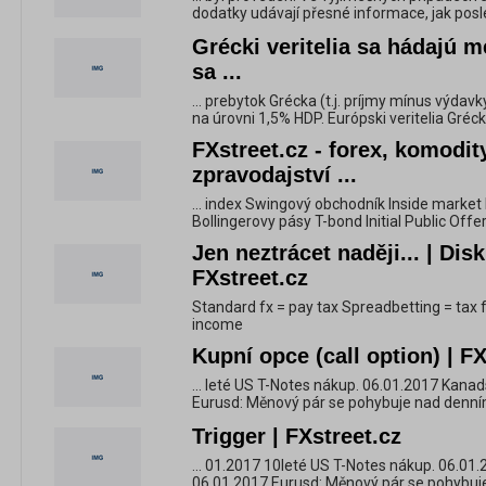
dodatky udávají přesné informace, jak posl
Grécki veritelia sa hádajú 
sa ...
... prebytok Grécka (t.j. príjmy mínus výda
na úrovni 1,5% HDP. Európski veritelia Grécku
FXstreet.cz - forex, komodity
zpravodajství ...
... index Swingový obchodník Inside market
Bollingerovy pásy T-bond Initial Public Offe
Jen neztrácet naději... | Dis
FXstreet.cz
Standard fx = pay tax Spreadbetting = tax fr
income
Kupní opce (call option) | FX
... leté US T-Notes nákup. 06.01.2017 Kanad
Eurusd: Měnový pár se pohybuje nad denním
Trigger | FXstreet.cz
... 01.2017 10leté US T-Notes nákup. 06.01
06.01.2017 Eurusd: Měnový pár se pohybuje