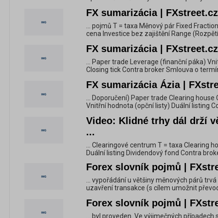
FX sumarizácia | FXstreet.cz
... pojmů T = taxa Měnový pár Fixed Fractio
cena Investice bez zajištění Range (Rozpětí)
FX sumarizácia | FXstreet.cz
... Paper trade Leverage (finanční páka) Vnit
Closing tick Contra broker Smlouva o ter
FX sumarizácia Ázia | FXstre
... Doporučení) Paper trade Clearing house
Vnitřní hodnota (opční listy) Duální listing 
Video: Klidné trhy dál drží 
...
... Clearingové centrum T = taxa Clearing ho
Duální listing Dividendový fond Contra broker
Forex slovník pojmů | FXstr
... vypořádání u většiny měnových párů trv
uzavření transakce (s cílem umožnit převo
Forex slovník pojmů | FXstr
... byl proveden. Ve výjimečných případech 