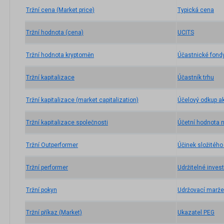
Tržní cena (Market price)
Typická cena
Tržní hodnota (cena)
UCITS
Tržní hodnota kryptoměn
Účastnické fond
Tržní kapitalizace
Účastník trhu
Tržní kapitalizace (market capitalization)
Účelový odkup ak
Tržní kapitalizace společnosti
Účetní hodnota n
Tržní Outperformer
Účinek složitého
Tržní performer
Udržitelné inves
Tržní pokyn
Udržovací marže
Tržní příkaz (Market)
Ukazatel PEG