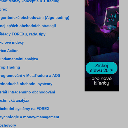
mart Money koncept a ICT trading
orex
lgoritmické obchodování (Algo trading)
 nejlepších obchodních strategií
áklady FOREXu, rady, tipy
kciové indexy
rice Action
undamentální analýza
rop Trading
rogramování v MetaTraderu a AOS
ednoduché obchodní systémy
eriál intradenního obchodování
echnická analýza
bchodní systémy na FOREX
sychologie a money-management
ozhovory