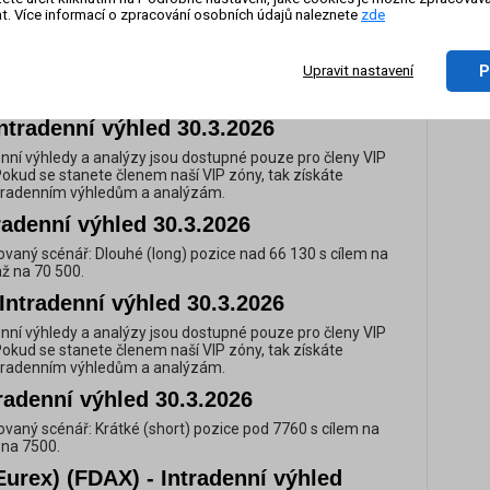
Pokud se stanete členem naší VIP zóny, tak získáte
t. Více informací o zpracování osobních údajů naleznete
zde
ntradenním výhledům a analýzám.
On-li
zázn
tradenní výhled 30.3.2026
P
Upravit nastavení
vaný scénář: Krátké (short) pozice pod 184,03 s cílem na
až na 182,88.
ntradenní výhled 30.3.2026
nní výhledy a analýzy jsou dostupné pouze pro členy VIP
Pokud se stanete členem naší VIP zóny, tak získáte
ntradenním výhledům a analýzám.
tradenní výhled 30.3.2026
vaný scénář: Dlouhé (long) pozice nad 66 130 s cílem na
až na 70 500.
Intradenní výhled 30.3.2026
nní výhledy a analýzy jsou dostupné pouze pro členy VIP
Pokud se stanete členem naší VIP zóny, tak získáte
ntradenním výhledům a analýzám.
radenní výhled 30.3.2026
vaný scénář: Krátké (short) pozice pod 7760 s cílem na
 na 7500.
urex) (FDAX) - Intradenní výhled