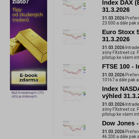
Index DAX (E
31.3.2026
31.03.2026
Prefero
23 000 a dále pak 
Euro Stoxx 5
31.3.2026
31.03.2026
Intrade
zóny FXstreet.cz. 
přístup ke všem i
FTSE 100 - I
31.03.2026
Prefero
10167 a dále pak a
Index NASDA
výhled 31.3.
31.03.2026
Intrade
zóny FXstreet.cz. 
přístup ke všem i
Dow Jones - 
31.03.2026
Prefero
46 200 a dále pak 