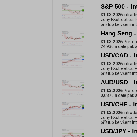
S&P 500 - In
31.03.2026
Intrade
zóny FXstreet.cz. 
přístup ke všem i
Hang Seng - 
31.03.2026
Prefero
24 930 a dále pak 
USD/CAD - I
31.03.2026
Intrade
zóny FXstreet.cz. 
přístup ke všem i
AUD/USD - I
31.03.2026
Prefero
0,6875 a dále pak 
USD/CHF - I
31.03.2026
Intrade
zóny FXstreet.cz. 
přístup ke všem i
USD/JPY - In