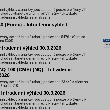
nní výhledy a analýzy jsou dostupné pouze pro členy VIP
Pokud se stanete členem naší VIP zóny, tak získáte
ntradenním výhledům a analýzám.
0 (Eurex) - Intradenní výhled
vaný scénář: Krátké (short) pozice pod 5476 s cílem na
 na 5305.
On-li
zázn
ntradenní výhled 30.3.2026
nní výhledy a analýzy jsou dostupné pouze pro členy VIP
Pokud se stanete členem naší VIP zóny, tak získáte
ntradenním výhledům a analýzám.
Q 100 (CME) (NQ) - Intradenní
2026
vaný scénář: Krátké (short) pozice pod 23 440 s cílem na
až na 22 910.
Intradenní výhled 30.3.2026
nní výhledy a analýzy jsou dostupné pouze pro členy VIP
Pokud se stanete členem naší VIP zóny, tak získáte
ntradenním výhledům a analýzám.