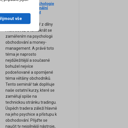
Nový seminář: Psychologie
ne
tradingu a profesionální
am
Money-Management
(Záznam semináře)
řijmout vše
Zcela nový seminář z dílny
FXstreet.cz a tentokrát se
zaměřením na psychologii
obchodování a money-
management. A právě toto
téma je naprosto
nejdůležitější a současně
bohužel nejvíce
podceňované a opomíjené
téma většiny obchodníků.
Tento seminář tak doplňuje
naše ostatní kurzy, které se
zaměřují spíše na
technickou stránku tradingu.
Úspěch tradera záleží hlavně
na jeho psychice a přístupu k
obchodování. Přijďte se
naučit ty nejsilnější nástroje,