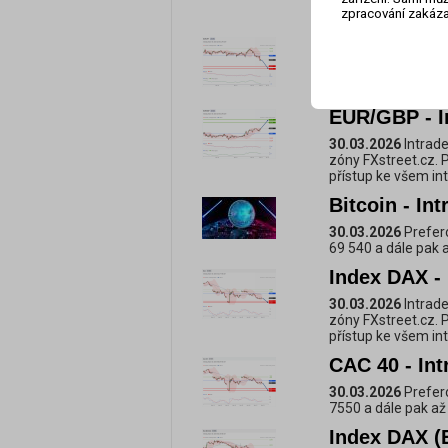
zóny FXstreet.cz. 
zpracování zakáza
přístup ke všem i
EUR/JPY - In
30.03.2026
Prefero
183,11 a dále pak 
EUR/GBP - I
30.03.2026
Intrade
zóny FXstreet.cz. 
přístup ke všem i
Bitcoin - In
30.03.2026
Prefero
69 540 a dále pak 
Index DAX - 
30.03.2026
Intrade
zóny FXstreet.cz. 
přístup ke všem i
CAC 40 - Int
30.03.2026
Prefero
7550 a dále pak až
Index DAX (E