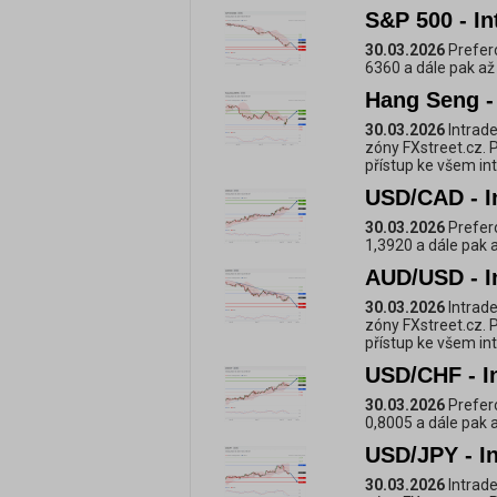
S&P 500 - In
30.03.2026
Prefero
6360 a dále pak až
Hang Seng - 
30.03.2026
Intrade
zóny FXstreet.cz. 
přístup ke všem i
USD/CAD - I
30.03.2026
Prefero
1,3920 a dále pak 
AUD/USD - I
30.03.2026
Intrade
zóny FXstreet.cz. 
přístup ke všem i
USD/CHF - I
30.03.2026
Prefero
0,8005 a dále pak 
USD/JPY - In
30.03.2026
Intrade