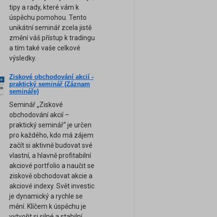
tipy a rady, které vám k
úspěchu pomohou. Tento
unikátní seminář zcela jistě
změní váš přístup k tradingu
a tím také vaše celkové
výsledky.
Ziskové obchodování akcií -
ne
praktický seminář (Záznam
am
semináře)
Seminář „Ziskové
obchodování akcií –
praktický seminář“ je určen
pro každého, kdo má zájem
začít si aktivně budovat své
vlastní, a hlavně profitabilní
akciové portfolio a naučit se
ziskově obchodovat akcie a
akciové indexy. Svět investic
je dynamický a rychle se
mění. Klíčem k úspěchu je
vytvořit si silné a stabilní