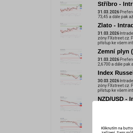
Stříbro - In
31.03.2026
Prefero
73,45 a dále pak až
Zlato - Intr
31.03.2026
Intrade
zóny FXstreet.cz. 
přístup ke všem i
Zemní plyn (
31.03.2026
Prefero
2,6700 a dále pak 
Index Russel
30.03.2026
Intrade
zóny FXstreet.cz. 
přístup ke všem i
NZD/USD - I
30.03.2026
Prefero
0,5691 a dále pak 
GBP/JPY - In
Kliknutím na butto
30.03.2026
Intrade
zařízení. Sami můž