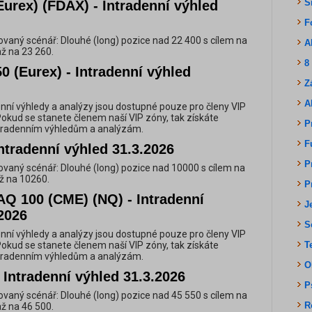
S
urex) (FDAX) - Intradenní výhled
F
vaný scénář: Dlouhé (long) pozice nad 22 400 s cílem na
A
až na 23 260.
8
0 (Eurex) - Intradenní výhled
Z
A
nní výhledy a analýzy jsou dostupné pouze pro členy VIP
Pokud se stanete členem naší VIP zóny, tak získáte
P
ntradenním výhledům a analýzám.
F
ntradenní výhled 31.3.2026
P
vaný scénář: Dlouhé (long) pozice nad 10000 s cílem na
ž na 10260.
P
Q 100 (CME) (NQ) - Intradenní
J
2026
S
nní výhledy a analýzy jsou dostupné pouze pro členy VIP
Pokud se stanete členem naší VIP zóny, tak získáte
T
ntradenním výhledům a analýzám.
O
Intradenní výhled 31.3.2026
P
vaný scénář: Dlouhé (long) pozice nad 45 550 s cílem na
R
až na 46 500.