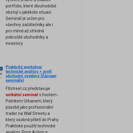
portfolio, které dlouhodobě
obstojí v jakékoliv situaci.
Seminář je určen pro
všechny začátečníky ale i
pro mírně až středně
pokročilé obchodníky a
investory.
Praktický workshop
ne
technické analýzy + profi
am
obchodní systémy (Záznam
semináře)
FXstreet.cz představuje
unikátní seminář
s hostem -
Patrikem Urbanem, který
působil jako profesionální
trader na Wall Streetu a
který osobně přiletí do Prahy.
Praktické použití technické
analýzy, Price Action a