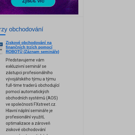
rzy obchodování
Ziskové obchodování na
ne
finančních trzích pomocí
am
ROBOTŮ (Záznam semináře)
Představujeme vám
exkluzivní seminář se
zástupci profesionálního
vývojářského týmu a týmu
full-time traderů obchodující
pomocí automatických
obchodních systémů (AOS)
ve společnosti FXstreet.cz.
Hlavní náplní semináře je
profesionální využití,
optimalizace a zároveň
ziskové obchodování