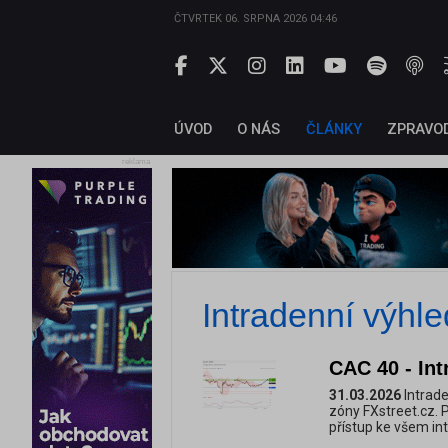
ČTVRTEK 06. SRPNA 2026 04:46
ÚVOD
O NÁS
ČLÁNKY
ZPRAVO
reklama
Intradenní výhle
CAC 40 - Int
31.03.2026
Intrade
zóny FXstreet.cz. 
přístup ke všem i