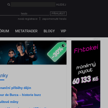
PŘIHLÁSIT
|
nová registrace
zapomenuté heslo
ÓRUM
METATRADER
BLOGY
VIP
reklama
reklama
ánky
inanční příběhy dějin
our de Burza – historie burz
větové měny