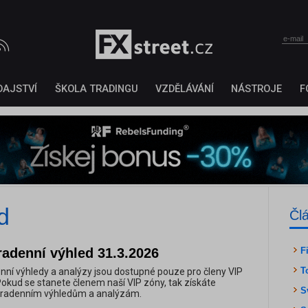
DAJSTVÍ
ŠKOLA TRADINGU
VZDĚLÁVÁNÍ
NÁSTROJE
F
d
Čl
radenní výhled 31.3.2026
F
T
nní výhledy a analýzy jsou dostupné pouze pro členy VIP
Pokud se stanete členem naší VIP zóny, tak získáte
S
ntradenním výhledům a analýzám.