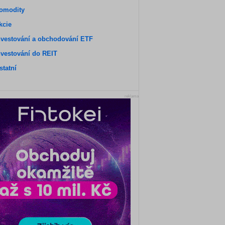
omodity
kcie
nvestování a obchodování ETF
nvestování do REIT
statní
reklama