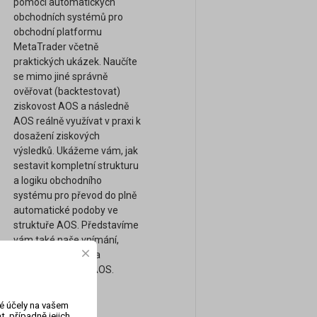
pomocí automatických
obchodních systémů pro
obchodní platformu
MetaTrader včetně
praktických ukázek. Naučíte
se mimo jiné správně
ověřovat (backtestovat)
ziskovost AOS a následně
AOS reálně využívat v praxi k
dosažení ziskových
výsledků. Ukážeme vám, jak
sestavit kompletní strukturu
a logiku obchodního
systému pro převod do plně
automatické podoby ve
struktuře AOS. Představíme
vám také naše vnímání,
obchodní přístupy a
strategie pomocí AOS.
vé účely na vašem
, případně jejich