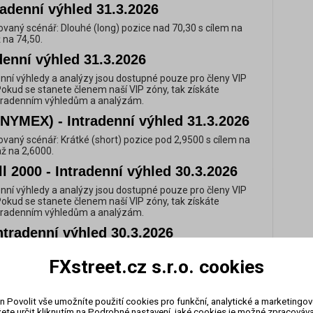
tradenní výhled 31.3.2026
vaný scénář: Dlouhé (long) pozice nad 70,30 s cílem na
 na 74,50.
adenní výhled 31.3.2026
nní výhledy a analýzy jsou dostupné pouze pro členy VIP
Pokud se stanete členem naší VIP zóny, tak získáte
ntradenním výhledům a analýzám.
NYMEX) - Intradenní výhled 31.3.2026
vaný scénář: Krátké (short) pozice pod 2,9500 s cílem na
až na 2,6000.
l 2000 - Intradenní výhled 30.3.2026
nní výhledy a analýzy jsou dostupné pouze pro členy VIP
Pokud se stanete členem naší VIP zóny, tak získáte
ntradenním výhledům a analýzám.
ntradenní výhled 30.3.2026
vaný scénář: Dlouhé (long) pozice nad 0,5747 s cílem na
FXstreet.cz s.r.o. cookies
až na 0,5676.
tradenní výhled 30.3.2026
n Povolit vše umožníte použití cookies pro funkční, analytické a marketingo
nní výhledy a analýzy jsou dostupné pouze pro členy VIP
ete určit kliknutím na Podrobné nastavení, jaké cookies je možné zpracovávat