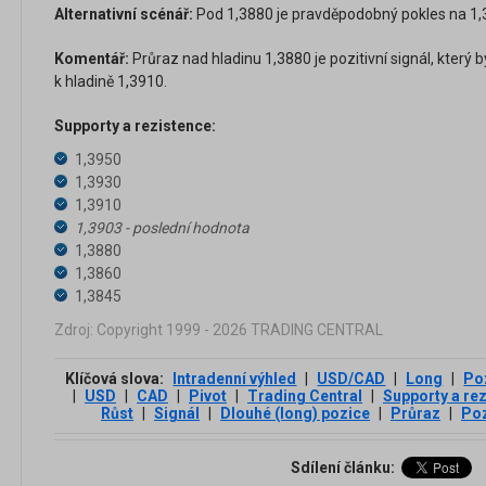
Alternativní scénář:
Pod 1,3880 je pravděpodobný pokles na 1,3
Komentář:
Průraz nad hladinu 1,3880 je pozitivní signál, kter
k hladině 1,3910.
Supporty a rezistence:
1,3950
1,3930
1,3910
1,3903 - poslední hodnota
1,3880
1,3860
1,3845
Zdroj: Copyright 1999 - 2026 TRADING CENTRAL
Klíčová slova:
Intradenní výhled
|
USD/CAD
|
Long
|
Po
|
USD
|
CAD
|
Pivot
|
Trading Central
|
Supporty a re
Růst
|
Signál
|
Dlouhé (long) pozice
|
Průraz
|
Poz
Sdílení článku: