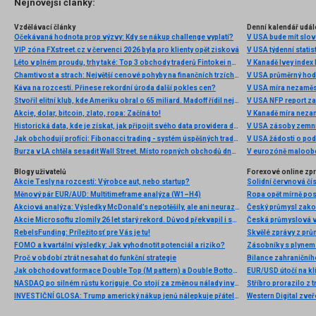
Nejnovější články:
Vzdělávací články
Denní kalendář udál
Očekávaná hodnota prop výzvy: Kdy se nákup challenge vyplatí?
V USA bude mít slo
VIP zóna FXstreet.cz v červenci 2026 byla pro klienty opět zisková
V USA týdenní statist
Léto v plném proudu, trhy také: Top 3 obchody traderů Fintokei na indexech a zlatě
V Kanadě Ivey index
Chamtivost a strach: Největší cenové pohyby na finančních trzích (červenec 2026)
V USA průměrný hod
Káva na rozcestí. Přinese rekordní úroda další pokles cen?
V USA míra nezaměs
Stvořil elitní klub, kde Ameriku obral o 65 miliard. Madoff řídil největší Ponzi dějin
V USA NFP report z
Akcie, dolar, bitcoin, zlato, ropa: Začíná to!
V Kanadě míra neza
Historická data, kde je získat, jak připojit svého data providera do MultiCharts a proč je budeme potřebovat? (4. díl)
V USA zásoby zemní
Jak obchodují profíci: Fibonacci trading - systém úspěšných traderů
V USA žádosti o po
Burza v LA chtěla sesadit Wall Street. Místo ropných obchodů dnes místem duní basy
V eurozóně maloobc
Blogy uživatelů
Forexové online zp
Akcie Tesly na rozcestí: Výrobce aut, nebo startup?
Solidní červnová čí
Měnový pár EUR/AUD: Multitimeframe analýza (W1–H4)
Ropa opět mírně posi
Akciová analýza: Výsledky McDonald’s nepotěšily, ale ani neurazily. Jakou vizi společnost prezentovala?
Český průmysl zakonč
Akcie Microsoftu zlomily 26 let starý rekord. Důvod překvapil i samotné investory
RebelsFunding: Príležitosť pre Vás je tu!
Skvělé zprávy z prů
FOMO a kvartální výsledky: Jak vyhodnotit potenciál a riziko?
Proč v období ztrát nesahat do funkční strategie
Jak obchodovat formace Double Top (M pattern) a Double Bottom (W pattern)
EUR/USD útočí na kl
NASDAQ po silném růstu koriguje. Co stojí za změnou nálady investorů?
Stříbro prorazilo z 
INVESTIČNÍ GLOSA: Trump americký nákup jenů nálepkuje přátelstvím. Pravda je jinde