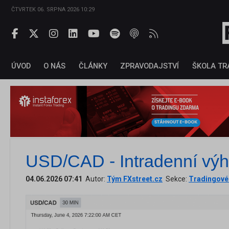
ČTVRTEK 06. SRPNA 2026 10:29
ÚVOD
O NÁS
ČLÁNKY
ZPRAVODAJSTVÍ
ŠKOLA TR
USD/CAD - Intradenní výh
04.06.2026 07:41
Autor:
Tým FXstreet.cz
Sekce:
Tradingové 