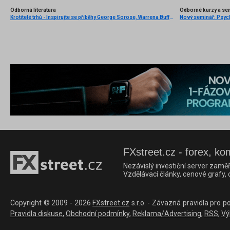
Odborná literatura
Odborné kurzy a se
Krotitelé trhů - Inspirujte se příběhy George Sorose, Warrena Buffetta a Paula Volckera
FXstreet.cz - forex, ko
Nezávislý investiční server zaměř
Vzdělávací články, cenové grafy,
Copyright © 2009 - 2026
FXstreet.cz
s.r.o. - Závazná pravidla pro p
Pravidla diskuse
,
Obchodní podmínky
,
Reklama/Advertising
,
RSS
,
Vý