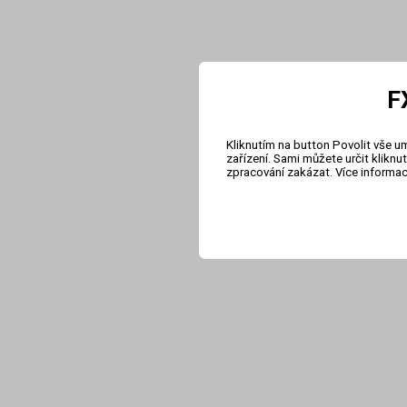
F
Kliknutím na button Povolit vše u
zařízení. Sami můžete určit klikn
zpracování zakázat. Více informa