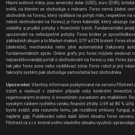
Hlavní světové měny jsou americký dolar (USD), euro (EUR), britská 
světě, na kterém se obchoduje s měnami. Forex nemá žádné centrál
obchodník na forexu, který vydělává na pohyb měn, respektive na v
neboli obchodování na forexu) je forex kalendář, který ukazuje č
volatility a prudké pohyby v finančních trzích. Fundamentální ana
upozornění na nebezpečné pohyby. Forex broker je zprostředkov
základních skupin a to Market-makeři, STP a ECN brokeři. Forex stra
(diskreční), mechanická nebo plně automatická (takzvaný aut
fundamentálních zpráv. Online grafy pro forex můžete sledovat na 
nejnavštěvovanější portál o obchodování na forexu u nás. Forex zprav
tak jako forex zone nebo vzdělávací zóna. Forex robot je jiný náz
takovýto systém pak obchoduje samostatně bez obchodníka.
Upozornění:
Všechny informace poskytované na serveru FXstreet.cz
trzích a neslouží v žádném případě coby konkrétní investiční č
registrovanými brokery či investičním poradcem ani makléřem. Rozd
vysokým rizikem rychlého vzniku finanční ztráty. U 69 až 80 % účtů 
byste zvážit, zda rozumíte tomu, jak rozdílové smlouvy fungují, a
najdete
zde
. Publikování nebo další šíření obsahu forex serveru
FXstreet.cz s.r.o. kromě svého vlastního obsahu využívá i zpravodajs