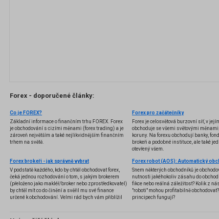
Forex - doporučené články:
Co je FOREX?
Forex pro začátečníky
Základní informace o finančním trhu FOREX. Forex
Forex je celosvětová burzovní síť, v jej
je obchodování s cizími měnami (forex trading) a je
obchoduje se všemi světovými měnami,
zároveň největším a také nejlikvidnějším finančním
koruny. Na forexu obchodují banky, fondy
trhem na světě.
brokeři a podobné instituce, ale také jedn
otevřený všem.
Forex brokeři - jak správně vybrat
V podstatě každého, kdo by chtěl obchodovat forex,
Snem některých obchodníků je obchodo
čeká jednou rozhodování o tom, s jakým brokerem
nutnosti jakéhokoliv zásahu do obchod
(přeloženo jako makléř/broker nebo zprostředkovatel)
fikce nebo reálná záležitost? Kolik z nás
by chtěl mít co do činění a svěřil mu své finance
"roboti" mohou profitabilně obchodovat
určené k obchodování. Velmi rád bych vám přiblížil
principech fungují?
problematiku výběru brokera, rozdíl mezi
jednotlivými typy brokerů a v neposlední řadě uvedu
několik příkladů nejznámějších z nich.