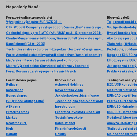
Naposledy čtené:
Forexové online zpravodajství
Blogy uživatelů
Vývoj měnových párů: EUR/CZK 25,11
To je prostě pořád 
CTP: Wood & Company zvyšuje doporučení na „Buy“ a nastavuje cílovou cenu na 18,9 EUR
Využije dlouhodobý 
Obchodní signály pro ZLATO (XAU/USD) na 3.–5. prosince 2024: nakupujte nad 2 640 USD (21 SMA – gap)
Bytová horečka je u
Charlie Munger nenáviděl Bitcoin, Warren Buffett také – ale z úplně jiných důvodů
Ako to sype pri použ
Ranní shrnutí (23.01.2025)
Zlato čekají těžké č
Technická analýza - Euro se může pokusit testovat včerejší maxima
Pět let poté, co Ma
Forex: Americké statistiky potvrdí silné oživení tamní ekonomiky
Ropa pod 50 USD zač
Maďarská inflace v červnu zůstala pod kontrolou
Makro: Výrobní sektor Číny zůstal od března v kontrakci
Jak se pozná dobrý
Forex: Koruna v zajetí vývoje na hlavních trzích
Praktická ukázka: P
Forex slovník pojmů
Klíčová slova
Tradingové analýzy 
Reflace
Ashwood Holdings
NZD/USD konsoliduje
Kovariance
Nová britská vláda
Bonus shares
Jak obchodovat binární opce
P/E (Price/Earnings ratio)
Technologická společnost AMD
ASK cena
Investro.com
EUR/USD - Intradenn
Preferred stock
Federated Investors Global Allocation Fund
USD/JPY - Intradenn
Markup
Sociální nepokoje
5 událostí, které dn
Realtime kurz
Daniel Wizner
Analýza CAD/JPY, 
High
Finanční společnosti
Bailout
Oculus