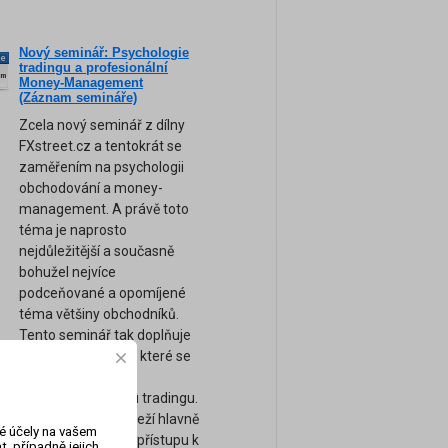
Nový seminář: Psychologie
ne
tradingu a profesionální
am
Money-Management
(Záznam semináře)
Zcela nový seminář z dílny
FXstreet.cz a tentokrát se
zaměřením na psychologii
obchodování a money-
management. A právě toto
téma je naprosto
nejdůležitější a současně
bohužel nejvíce
podceňované a opomíjené
téma většiny obchodníků.
Tento seminář tak doplňuje
naše ostatní kurzy, které se
zaměřují spíše na
technickou stránku tradingu.
Úspěch tradera záleží hlavně
vé účely na vašem
na jeho psychice a přístupu k
, případně jejich