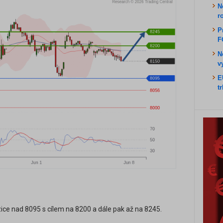
N
r
P
F
N
v
E
t
ice nad 8095 s cílem na 8200 a dále pak až na 8245.