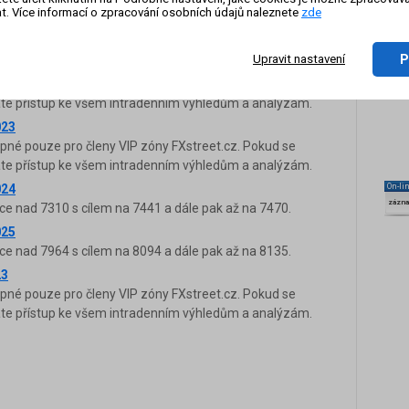
t. Více informací o zpracování osobních údajů naleznete
zde
24
ice pod 7670 s cílem na 7530 a dále pak až na 7470.
P
Upravit nastavení
25
upné pouze pro členy VIP zóny FXstreet.cz. Pokud se
káte přístup ke všem intradenním výhledům a analýzám.
023
upné pouze pro členy VIP zóny FXstreet.cz. Pokud se
káte přístup ke všem intradenním výhledům a analýzám.
024
On-li
zázn
ce nad 7310 s cílem na 7441 a dále pak až na 7470.
025
ce nad 7964 s cílem na 8094 a dále pak až na 8135.
23
upné pouze pro členy VIP zóny FXstreet.cz. Pokud se
káte přístup ke všem intradenním výhledům a analýzám.