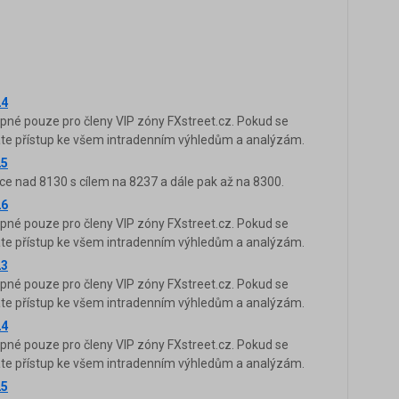
24
upné pouze pro členy VIP zóny FXstreet.cz. Pokud se
káte přístup ke všem intradenním výhledům a analýzám.
25
ce nad 8130 s cílem na 8237 a dále pak až na 8300.
26
upné pouze pro členy VIP zóny FXstreet.cz. Pokud se
káte přístup ke všem intradenním výhledům a analýzám.
23
upné pouze pro členy VIP zóny FXstreet.cz. Pokud se
káte přístup ke všem intradenním výhledům a analýzám.
24
upné pouze pro členy VIP zóny FXstreet.cz. Pokud se
káte přístup ke všem intradenním výhledům a analýzám.
25