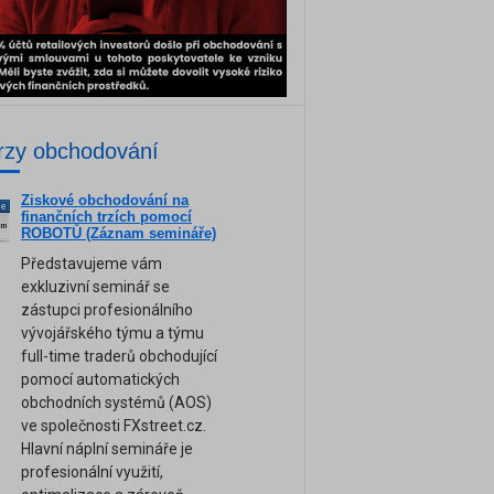
rzy obchodování
Ziskové obchodování na
ne
finančních trzích pomocí
am
ROBOTŮ (Záznam semináře)
Představujeme vám
exkluzivní seminář se
zástupci profesionálního
vývojářského týmu a týmu
full-time traderů obchodující
pomocí automatických
obchodních systémů (AOS)
ve společnosti FXstreet.cz.
Hlavní náplní semináře je
profesionální využití,