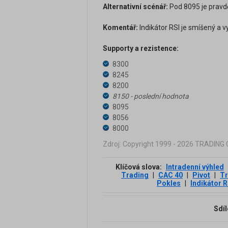
Alternativní scénář:
Pod 8095 je pravd
Komentář:
Indikátor RSI je smíšený a v
Supporty a rezistence:
8300
8245
8200
8150 - poslední hodnota
8095
8056
8000
Zdroj: Copyright 1999 - 2026 TRADIN
Klíčová slova:
Intradenní výhled
Trading
|
CAC 40
|
Pivot
|
Tr
Pokles
|
Indikátor R
Sdíl