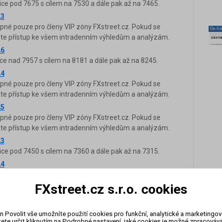
ice pod 7675 s cílem na 7530 a dále pak až na 7465.
23
upné pouze pro členy VIP zóny FXstreet.cz. Pokud se
On-li
káte přístup ke všem intradenním výhledům a analýzám.
zázn
26
ce nad 7957 s cílem na 8181 a dále pak až na 8245.
24
upné pouze pro členy VIP zóny FXstreet.cz. Pokud se
káte přístup ke všem intradenním výhledům a analýzám.
25
upné pouze pro členy VIP zóny FXstreet.cz. Pokud se
káte přístup ke všem intradenním výhledům a analýzám.
23
ice pod 7450 s cílem na 7360 a dále pak až na 7315.
24
ce nad 7565 s cílem na 7686 a dále pak až na 7725.
FXstreet.cz s.r.o. cookies
25
ice pod 7770 s cílem na 7565 a dále pak až na 7524.
26
n Povolit vše umožníte použití cookies pro funkční, analytické a marketingo
ce nad 8570 s cílem na 8690 a dále pak až na 8765.
ete určit kliknutím na Podrobné nastavení, jaké cookies je možné zpracovávat