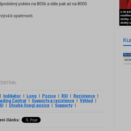
ěpodobný pokles na 8056 a dále pak až na 8000.
yzývá k opatrnosti.
Ku
On-li
zázn
G CENTRAL
|
Indikátor
|
Long
|
Pozice
|
RSI
|
Rezistence
|
ading Central
|
Supporty a rezistence
|
Výhled
|
SI
|
Dlouhé (long) pozice
|
Supporty
|
ení článku: