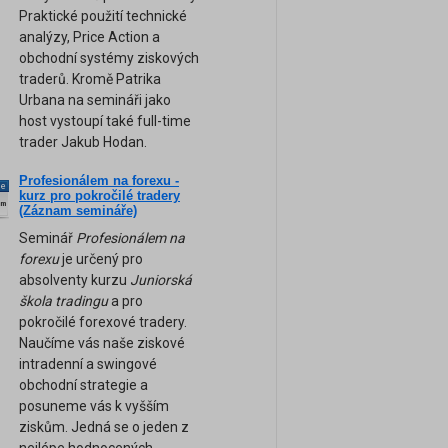
Praktické použití technické
analýzy, Price Action a
obchodní systémy ziskových
traderů. Kromě Patrika
Urbana na semináři jako
host vystoupí také full-time
trader Jakub Hodan.
Profesionálem na forexu -
ne
kurz pro pokročilé tradery
am
(Záznam semináře)
Seminář
Profesionálem na
forexu
je určený pro
absolventy kurzu
Juniorská
škola tradingu
a pro
pokročilé forexové tradery.
Naučíme vás naše ziskové
intradenní a swingové
obchodní strategie a
posuneme vás k vyšším
ziskům. Jedná se o jeden z