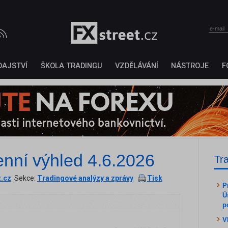
DAJSTVÍ
ŠKOLA TRADINGU
VZDĚLÁVÁNÍ
NÁSTROJE
F
enní výhled 4.6.2026
Tr
t.cz
Sekce:
Tradingové analýzy a zprávy
Tisk
P
Ú
p
V