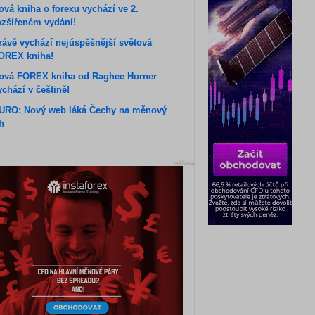
ová kniha o forexu vychází ve 2.
ozšířeném vydání!
rávě vychází nejúspěšnější světová
OREX kniha!
ová FOREX kniha od Raghee Horner
ychází v češtině!
URO: Nový web láká Čechy na měnový
rh
reklama