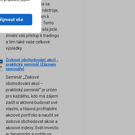
obchodování. Přijďte se
naučit ty nejsilnější nástroje,
tipy a rady, které vám k
řijmout vše
úspěchu pomohou. Tento
unikátní seminář zcela jistě
změní váš přístup k tradingu
a tím také vaše celkové
výsledky.
Ziskové obchodování akcií -
ne
praktický seminář (Záznam
am
semináře)
Seminář „Ziskové
obchodování akcií –
praktický seminář“ je určen
pro každého, kdo má zájem
začít si aktivně budovat své
vlastní, a hlavně profitabilní
akciové portfolio a naučit se
ziskově obchodovat akcie a
akciové indexy. Svět investic
je dynamický a rychle se