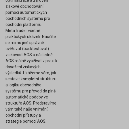
optimalizace a zároveň
ziskové obchodování
pomocí automatických
obchodních systémů pro
obchodní platformu
MetaTrader včetně
praktických ukázek. Naučíte
se mimo jiné správně
ověřovat (backtestovat)
ziskovost AOS a následně
AOS reálně využívat v praxi k
dosažení ziskových
výsledků. Ukážeme vám, jak
sestavit kompletní strukturu
a logiku obchodního
systému pro převod do plně
automatické podoby ve
struktuře AOS. Představíme
vám také naše vnímání,
obchodní přístupy a
strategie pomocí AOS.