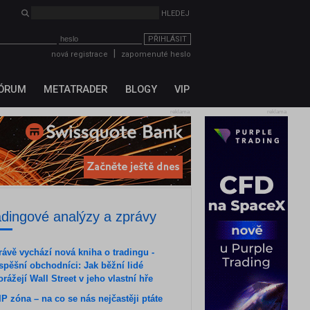
HLEDEJ
PŘIHLÁSIT
|
nová registrace
zapomenuté heslo
ÓRUM
METATRADER
BLOGY
VIP
reklama
reklama
adingové analýzy a zprávy
rávě vychází nová kniha o tradingu -
spěšní obchodníci: Jak běžní lidé
orážejí Wall Street v jeho vlastní hře
IP zóna – na co se nás nejčastěji ptáte