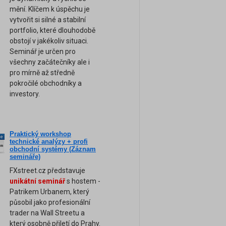
mění. Klíčem k úspěchu je
vytvořit si silné a stabilní
portfolio, které dlouhodobě
obstojí v jakékoliv situaci.
Seminář je určen pro
všechny začátečníky ale i
pro mírně až středně
pokročilé obchodníky a
investory.
Praktický workshop
ne
technické analýzy + profi
am
obchodní systémy (Záznam
semináře)
FXstreet.cz představuje
unikátní seminář
s hostem -
Patrikem Urbanem, který
působil jako profesionální
trader na Wall Streetu a
který osobně přiletí do Prahy.