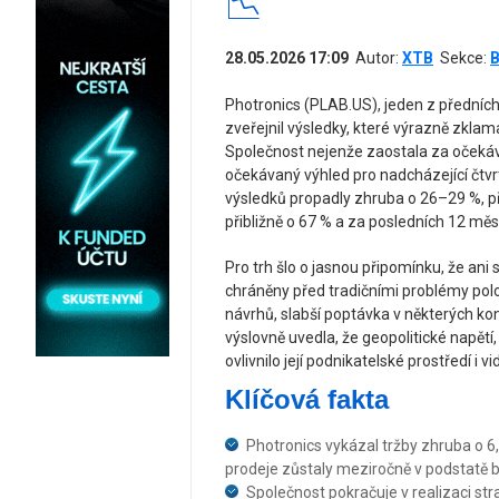
📉
28.05.2026 17:09
Autor:
XTB
Sekce:
B
Photronics (PLAB.US), jeden z předníc
zveřejnil výsledky, které výrazně zklama
Společnost nejenže zaostala za očekáván
očekávaný výhled pro nadcházející čtvr
výsledků propadly zhruba o 26–29 %, př
přibližně o 67 % a za posledních 12 měs
Pro trh šlo o jasnou připomínku, že ani
chráněny před tradičními problémy pol
návrhů, slabší poptávka v některých ko
výslovně uvedla, že geopolitické napětí,
ovlivnilo její podnikatelské prostředí i v
Klíčová fakta
Photronics vykázal tržby zhruba o 
prodeje zůstaly meziročně v podstatě 
Společnost pokračuje v realizaci str