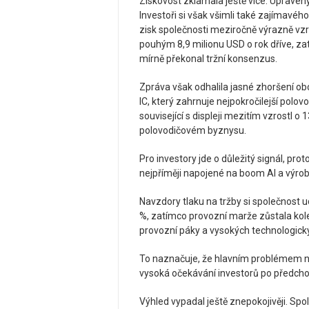
Ziskovost zklamala ještě více. Upraven
Investoři si však všimli také zajímavé
zisk společnosti meziročně výrazně vzro
pouhým 8,9 milionu USD o rok dříve, za
mírně překonal tržní konsenzus.
Zpráva však odhalila jasné zhoršení o
IC, který zahrnuje nejpokročilejší polo
související s displeji mezitím vzrostl 
polovodičovém byznysu.
Pro investory jde o důležitý signál, pro
nejpříměji napojené na boom AI a výrob
Navzdory tlaku na tržby si společnost u
%, zatímco provozní marže zůstala kole
provozní páky a vysokých technologický
To naznačuje, že hlavním problémem n
vysoká očekávání investorů po předchoz
Výhled vypadal ještě znepokojivěji. Spo