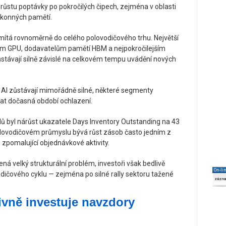
růstu poptávky po pokročilých čipech, zejména v oblasti
výkonných pamětí.
mítá rovnoměrně do celého polovodičového trhu. Největší
cům GPU, dodavatelům pamětí HBM a nejpokročilejším
ůstávají silně závislé na celkovém tempu uvádění nových
a AI zůstávají mimořádně silné, některé segmenty
at dočasná období ochlazení.
ů byl nárůst ukazatele Days Inventory Outstanding na 43
 polovodičovém průmyslu bývá růst zásob často jedním z
zpomalující objednávkové aktivity.
á velký strukturální problém, investoři však bedlivě
On-li
odičového cyklu — zejména po silné rally sektoru tažené
zázn
ivně investuje navzdory