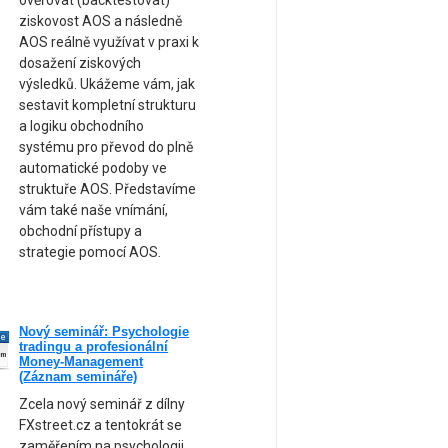
ověřovat (backtestovat)
ziskovost AOS a následně
AOS reálně využívat v praxi k
dosažení ziskových
výsledků. Ukážeme vám, jak
sestavit kompletní strukturu
a logiku obchodního
systému pro převod do plně
automatické podoby ve
struktuře AOS. Představíme
vám také naše vnímání,
obchodní přístupy a
strategie pomocí AOS.
Nový seminář: Psychologie
ne
tradingu a profesionální
am
Money-Management
(Záznam semináře)
Zcela nový seminář z dílny
FXstreet.cz a tentokrát se
zaměřením na psychologii