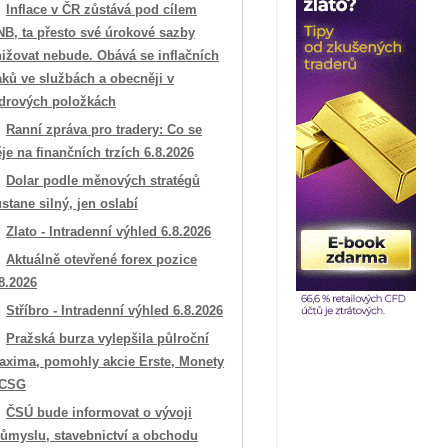
Inflace v ČR zůstává pod cílem
NB, ta přesto své úrokové sazby
ižovat nebude. Obává se inflačních
aků ve službách a obecněji v
ádrových položkách
Ranní zpráva pro tradery: Co se
je na finančních trzích 6.8.2026
Dolar podle měnových stratégů
stane silný, jen oslabí
Zlato - Intradenní výhled 6.8.2026
Aktuálně otevřené forex pozice
8.2026
Stříbro - Intradenní výhled 6.8.2026
Pražská burza vylepšila půlroční
axima, pomohly akcie Erste, Monety
 CSG
ČSÚ bude informovat o vývoji
růmyslu, stavebnictví a obchodu