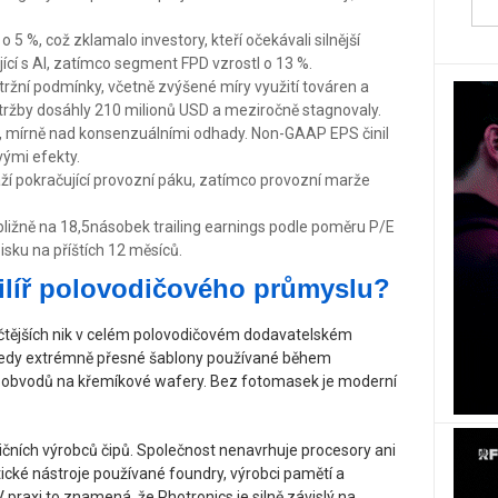
 5 %, což zklamalo investory, kteří očekávali silnější
ící s AI, zatímco segment FPD vzrostl o 13 %.
 tržní podmínky, včetně zvýšené míry využití továren a
ržby dosáhly 210 milionů USD a meziročně stagnovaly.
 mírně nad konsenzuálními odhady. Non-GAAP EPS činil
vými efekty.
ží pokračující provozní páku, zatímco provozní marže
bližně na 18,5násobek trailing earnings podle poměru P/E
ku na příštích 12 měsíců.
pilíř polovodičového průmyslu?
ičtějších nik v celém polovodičovém dodavatelském
 tedy extrémně přesné šablony používané během
ů obvodů na křemíkové wafery. Bez fotomasek je moderní
dičních výrobců čipů. Společnost nenavrhuje procesory ani
tické nástroje používané foundry, výrobci pamětí a
 praxi to znamená, že Photronics je silně závislý na