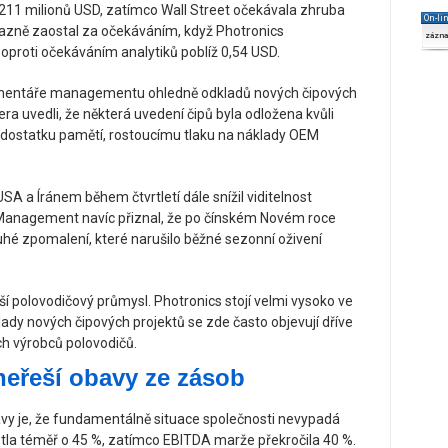
11 milionů USD, zatímco Wall Street očekávala zhruba
On-li
razně zaostal za očekáváním, když Photronics
zázn
oproti očekáváním analytiků poblíž 0,54 USD.
komentáře managementu ohledně odkladů nových čipových
vera uvedli, že některá uvedení čipů byla odložena kvůli
dostatku pamětí, rostoucímu tlaku na náklady OEM
USA a Íránem během čtvrtletí dále snížil viditelnost
. Management navíc přiznal, že po čínském Novém roce
é zpomalení, které narušilo běžné sezonní oživení
ší polovodičový průmysl. Photronics stojí velmi vysoko ve
ady nových čipových projektů se zde často objevují dříve
ch výrobců polovodičů.
neřeší obavy ze zásob
y je, že fundamentálně situace společnosti nevypadá
tla téměř o 45 %, zatímco EBITDA marže překročila 40 %.