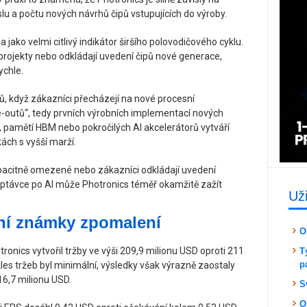
lu a počtu nových návrhů čipů vstupujících do výroby.
jako velmi citlivý indikátor širšího polovodičového cyklu.
projekty nebo odkládají uvedení čipů nové generace,
ychle.
ů, když zákazníci přecházejí na nové procesní
pe-outů“, tedy prvních výrobních implementací nových
 pamětí HBM nebo pokročilých AI akcelerátorů vytváří
ách s vyšší marží.
pacitně omezené nebo zákazníci odkládají uvedení
 poptávce po AI může Photronics téměř okamžitě zažít
Už
vní známky zpomalení
O
ronics vytvořil tržby ve výši 209,9 milionu USD oproti 211
T
p
es tržeb byl minimální, výsledky však výrazně zaostaly
6,7 milionu USD.
S
O