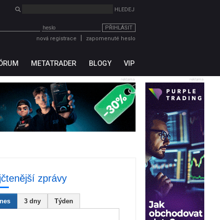
PŘIHLÁSIT
|
nová registrace
zapomenuté heslo
ÓRUM
METATRADER
BLOGY
VIP
reklama
reklama
jčtenější zprávy
nes
3 dny
Týden