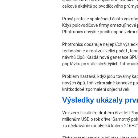
celkové aktivitě polovodičového průmys
Právě proto je společnost často vnímána 
Když polovodičové firmy omezují nové 
Photronics obvykle pocítí dopad velmi r
Photronics dosahuje nejlepších výsledk
technologie a realizují velký počet „ta
návrhů čipů. Každá nová generace GPU,
poptávku po stále složitějších fotomask
Problém nastává, když jsou továrny ka
nových čipů. I při velmi silné koncové
krátkodobé zpomalení objednávek.
Výsledky ukázaly pr
Ve svém fiskálním druhém čtvrtletí Phot
milionům USD o rok dříve. Samotný pokl
za očekáváním analytiků kolem 216–21