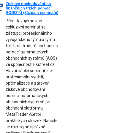
Ziskové obchodování na
ne
finančních trzích pomocí
am
ROBOTŮ (Záznam semináře)
Představujeme vám
exkluzivní seminář se
zástupci profesionálního
vývojářského týmu a týmu
full-time traderů obchodující
pomocí automatických
obchodních systémů (AOS)
ve společnosti FXstreet.cz.
Hlavní náplní semináře je
profesionální využití,
optimalizace a zároveň
ziskové obchodování
pomocí automatických
obchodních systémů pro
obchodní platformu
MetaTrader včetně
praktických ukázek. Naučíte
se mimo jiné správně