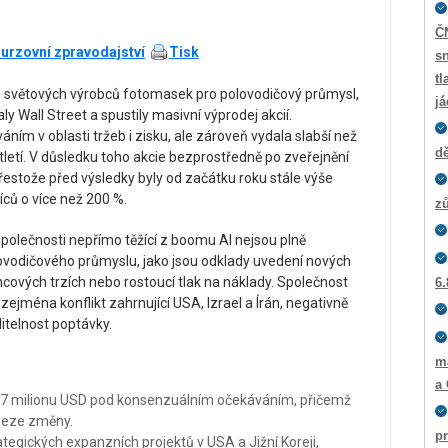
Č
urzovní zpravodajství
Tisk
sn
tl
h světových výrobců fotomasek pro polovodičový průmysl,
j
ly Wall Street a spustily masivní výprodej akcií.
ím v oblasti tržeb i zisku, ale zároveň vydala slabší než
dě
tletí. V důsledku toho akcie bezprostředně po zveřejnění
estože před výsledky byly od začátku roku stále výše
íců o více než 200 %.
zů
 společnosti nepřímo těžící z boomu AI nejsou plně
ovodičového průmyslu, jako jsou odklady uvedení nových
ncových trzích nebo rostoucí tlak na náklady. Společnost
6.
 zejména konflikt zahrnující USA, Izrael a Írán, negativně
iditelnost poptávky.
m
a
6,7 milionu USD pod konsenzuálním očekáváním, přičemž
beze změny.
p
ategických expanzních projektů v USA a Jižní Koreji,