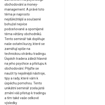
obchodování a money-
management. A právě toto
téma je naprosto
nejdůležitější a současně
bohužel nejvíce
podceňované a opomíjené
téma většiny obchodníků.
Tento seminář tak doplňuje
naše ostatní kurzy, které se
zaměřují spíše na
technickou stránku tradingu.
Úspěch tradera záleží hlavně
na jeho psychice a přístupu k
obchodování. Přijďte se
naučit ty nejsilnější nástroje,
tipy a rady, které vám k
úspěchu pomohou. Tento
unikátní seminář zcela jistě
změní váš přístup k tradingu
a tím také vaše celkové
výsledky.