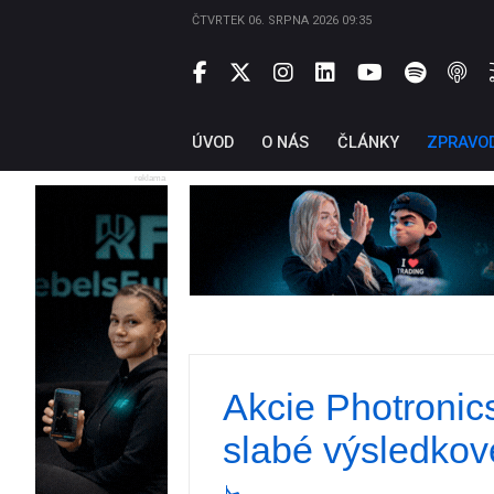
ČTVRTEK 06. SRPNA 2026 09:35
ÚVOD
O NÁS
ČLÁNKY
ZPRAVO
reklama
Akcie Photronic
slabé výsledkové