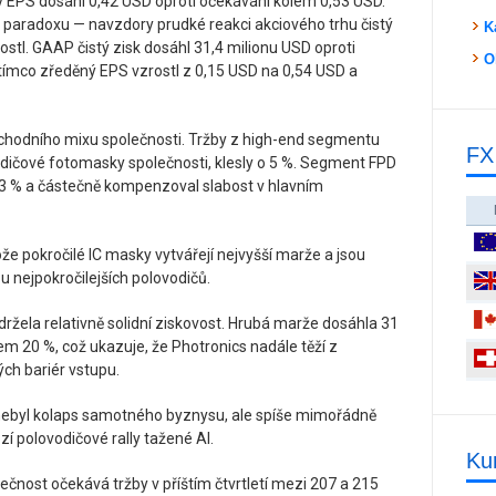
ý EPS dosáhl 0,42 USD oproti očekávání kolem 0,53 USD.
ho paradoxu — navzdory prudké reakci akciového trhu čistý
K
stl. GAAP čistý zisk dosáhl 31,4 milionu USD oproti
O
tímco zředěný EPS vzrostl z 0,15 USD na 0,54 USD a
bchodního mixu společnosti. Tržby z high-end segmentu
FX
vodičové fotomasky společnosti, klesly o 5 %. Segment FPD
o 13 % a částečně kompenzoval slabost v hlavním
tože pokročilé IC masky vytvářejí nejvyšší marže a jsou
u nejpokročilejších polovodičů.
držela relativně solidní ziskovost. Hrubá marže dosáhla 31
m 20 %, což ukazuje, že Photronics nadále těží z
ch bariér vstupu.
ebyl kolaps samotného byznysu, ale spíše mimořádně
í polovodičové rally tažené AI.
Ku
lečnost očekává tržby v příštím čtvrtletí mezi 207 a 215