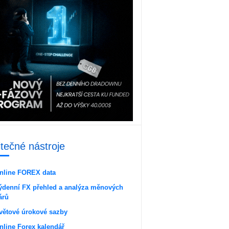
itečné nástroje
nline FOREX data
ýdenní FX přehled a analýza měnových
árů
větové úrokové sazby
nline Forex kalendář