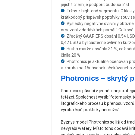
jejichž cílem je podpořit budoucí růst.
Tržby z high-end segmentu IC klesly o
krátkodobý příspěvek poptávky souvisej
Výsledky negativně ovlivnily obtížné
omezení v dodávkách pamětí. Celkové t
Zředěný GAAP EPS dosáhl 0,54 USD,
0,42 USD a byl částečně ovlivněn kurzo
Hrubá marže dosáhla 31 %, což odrá
činila 20 %.
Photronics je aktuálně oceňován při
a zhruba na 15násobek očekávaného zis
Photronics – skrytý 
Photronics působí v jedné z nejstrateg
řetězci. Společnost vyrábí fotomasky,
litografického procesu k přenosu vzor
výroba čipů prakticky nemožná.
Byznys model Photronics se liší od tra
nevyrábí wafery. Místo toho dodává kri
společnostmi navrhujícími polovodiče. V