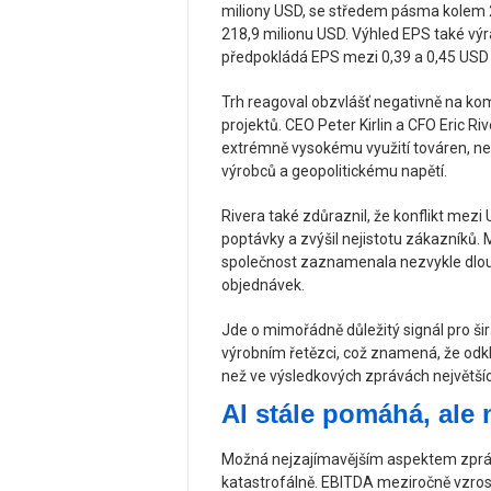
miliony USD, se středem pásma kolem 2
218,9 milionu USD. Výhled EPS také vý
předpokládá EPS mezi 0,39 a 0,45 USD 
Trh reagoval obzvlášť negativně na 
projektů. CEO Peter Kirlin a CFO Eric Ri
extrémně vysokému využití továren, ne
výrobců a geopolitickému napětí.
Rivera také zdůraznil, že konflikt mezi 
poptávky a zvýšil nejistotu zákazníků
společnost zaznamenala nezvykle dlouh
objednávek.
Jde o mimořádně důležitý signál pro šir
výrobním řetězci, což znamená, že odkl
než ve výsledkových zprávách největší
AI stále pomáhá, ale 
Možná nejzajímavějším aspektem zpráv
katastrofálně. EBITDA meziročně vzros