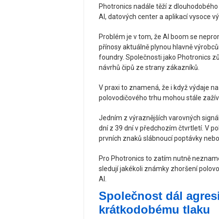
Photronics nadále těží z dlouhodobého 
AI, datových center a aplikací vysoce 
Problém je v tom, že AI boom se nepro
přínosy aktuálně plynou hlavně výrob
foundry. Společnosti jako Photronics z
návrhů čipů ze strany zákazníků.
V praxi to znamená, že i když výdaje n
polovodičového trhu mohou stále zažív
Jedním z výraznějších varovných signál
dní z 39 dní v předchozím čtvrtletí. V
prvních znaků slábnoucí poptávky nebo 
Pro Photronics to zatím nutně neznamen
sledují jakékoli známky zhoršení polov
AI.
Společnost dál agres
krátkodobému tlaku