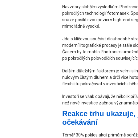
Navzdory slabším výsledkům Photronics 
pokročilých technologií fotomasek. Spol
snaze posílit svou pozici v high-end s
mimořádně vysoké.
Jde o klíčovou součást dlouhodobé str
moderní litografické procesy je stále sl
Časem by to mohlo Photronics umožnit u
po pokročilých polovodičích souvisejících
Dalším důležitým faktorem je velmi sil
nulovým čistým dluhem a drží více hoto
flexibilitu pokračovat v investicích i b
Investoři se však obávají, že několik př
než nové investice začnou významně při
Reakce trhu ukazuje, 
očekávání
Téměř 30% pokles akcií primárně odráží