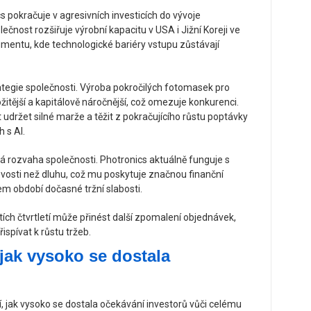
pokračuje v agresivních investicích do vývoje
ečnost rozšiřuje výrobní kapacitu v USA i Jižní Koreji ve
egmentu, kde technologické bariéry vstupu zůstávají
ategie společnosti. Výroba pokročilých fotomasek pro
ožitější a kapitálově náročnější, což omezuje konkurenci.
držet silné marže a těžit z pokračujícího růstu poptávky
 s AI.
ná rozvaha společnosti. Photronics aktuálně funguje s
vosti než dluhu, což mu poskytuje značnou finanční
ěhem období dočasné tržní slabosti.
íštích čtvrtletí může přinést další zpomalení objednávek,
spívat k růstu tržeb.
jak vysoko se dostala
, jak vysoko se dostala očekávání investorů vůči celému