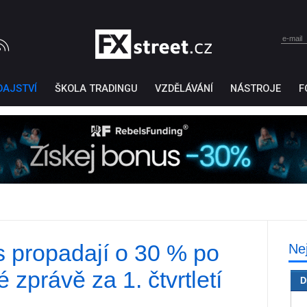
DAJSTVÍ
ŠKOLA TRADINGU
VZDĚLÁVÁNÍ
NÁSTROJE
F
s propadají o 30 % po
Ne
Ticker Tape
by TradingView
 zprávě za 1. čtvrtletí
D