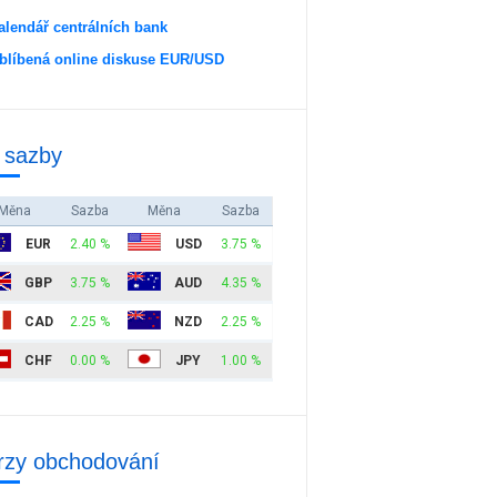
alendář centrálních bank
blíbená online diskuse EUR/USD
 sazby
Měna
Sazba
Měna
Sazba
EUR
2.40 %
USD
3.75 %
GBP
3.75 %
AUD
4.35 %
CAD
2.25 %
NZD
2.25 %
CHF
0.00 %
JPY
1.00 %
rzy obchodování