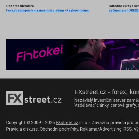
Odborná literatura
Odborné kurzy a se
Forex tradingem k maximálním ziskům - Raghee Horner
Začínáme s FOREXEM 
FXstreet.cz - forex, ko
Nezávislý investiční server zaměř
Vzdělávací články, cenové grafy,
Copyright © 2009 - 2026
FXstreet.cz
s.r.o. - Závazná pravidla pro p
Pravidla diskuse
,
Obchodní podmínky
,
Reklama/Advertising
,
RSS
,
Vý