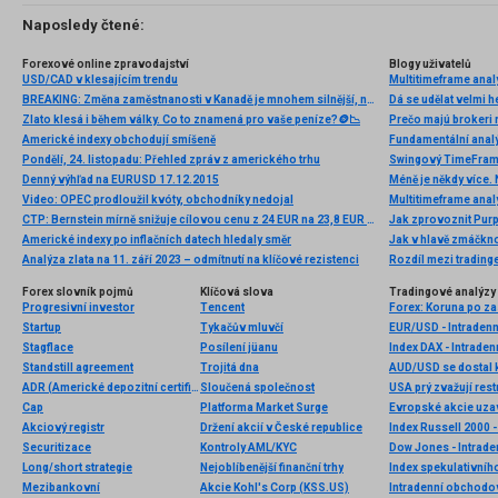
Naposledy čtené:
Forexové online zpravodajství
Blogy uživatelů
USD/CAD v klesajícím trendu
Multitimeframe ana
BREAKING: Změna zaměstnanosti v Kanadě je mnohem silnější, než se očekávalo. USDCAD ztrácí 📉
Dá se udělat velmi 
Zlato klesá i během války. Co to znamená pro vaše peníze?🪙📉
Prečo majú brokeri 
Americké indexy obchodují smíšeně
Pondělí, 24. listopadu: Přehled zpráv z amerického trhu
Denný výhľad na EURUSD 17.12.2015
Méně je někdy více. 
Video: OPEC prodloužil kvóty, obchodníky nedojal
Multitimeframe ana
CTP: Bernstein mírně snižuje cílovou cenu z 24 EUR na 23,8 EUR se stálým doporučením „outperform“
Jak zprovoznit Purp
Americké indexy po inflačních datech hledaly směr
Analýza zlata na 11. září 2023 – odmítnutí na klíčové rezistenci
Rozdíl mezi trading
Forex slovník pojmů
Klíčová slova
Tradingové analýzy 
Progresivní investor
Tencent
Startup
Tykačův mluvčí
EUR/USD - Intradenn
Stagflace
Posílení jüanu
Index DAX - Intraden
Standstill agreement
Trojitá dna
AUD/USD se dostal k
ADR (Americké depozitní certifikáty)
Sloučená společnost
USA prý zvažují rest
Cap
Platforma Market Surge
Akciový registr
Držení akcií v České republice
Index Russell 2000 -
Securitizace
Kontroly AML/KYC
Dow Jones - Intrade
Long/short strategie
Nejoblíbenější finanční trhy
Index spekulativníh
Mezibankovní
Akcie Kohl's Corp (KSS.US)