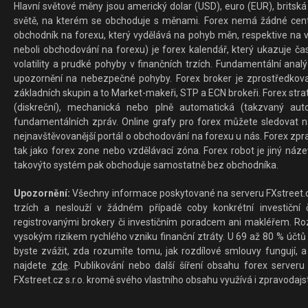
Hlavní světové měny jsou americký dolar (USD), euro (EUR), britská 
světě, na kterém se obchoduje s měnami. Forex nemá žádné centrál
obchodník na forexu, který vydělává na pohyb měn, respektive na v
neboli obchodování na forexu) je forex kalendář, který ukazuje č
volatility a prudké pohyby v finančních trzích. Fundamentální ana
upozornění na nebezpečné pohyby. Forex broker je zprostředkov
základních skupin a to Market-makeři, STP a ECN brokeři. Forex stra
(diskreční), mechanická nebo plně automatická (takzvaný aut
fundamentálních zpráv. Online grafy pro forex můžete sledovat na 
nejnavštěvovanější portál o obchodování na forexu u nás. Forex zprav
tak jako forex zone nebo vzdělávací zóna. Forex robot je jiný náz
takovýto systém pak obchoduje samostatně bez obchodníka.
Upozornění:
Všechny informace poskytované na serveru FXstreet.cz
trzích a neslouží v žádném případě coby konkrétní investiční č
registrovanými brokery či investičním poradcem ani makléřem. Rozd
vysokým rizikem rychlého vzniku finanční ztráty. U 69 až 80 % účtů 
byste zvážit, zda rozumíte tomu, jak rozdílové smlouvy fungují, a
najdete
zde
. Publikování nebo další šíření obsahu forex serveru
FXstreet.cz s.r.o. kromě svého vlastního obsahu využívá i zpravodajs