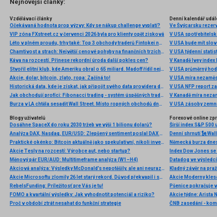
Nejnovější články:
Vzdělávací články
Denní kalendář udál
Očekávaná hodnota prop výzvy: Kdy se nákup challenge vyplatí?
Ve Švýcarsku rezer
VIP zóna FXstreet.cz v červenci 2026 byla pro klienty opět zisková
V USA spotřebitelsk
Léto v plném proudu, trhy také: Top 3 obchody traderů Fintokei na indexech a zlatě
V USA bude mít slo
Chamtivost a strach: Největší cenové pohyby na finančních trzích (červenec 2026)
V USA týdenní statist
Káva na rozcestí. Přinese rekordní úroda další pokles cen?
V Kanadě Ivey index
Stvořil elitní klub, kde Ameriku obral o 65 miliard. Madoff řídil největší Ponzi dějin
V USA průměrný hod
Akcie, dolar, bitcoin, zlato, ropa: Začíná to!
V USA míra nezaměs
Historická data, kde je získat, jak připojit svého data providera do MultiCharts a proč je budeme potřebovat? (4. díl)
V USA NFP report z
Jak obchodují profíci: Fibonacci trading - systém úspěšných traderů
V Kanadě míra neza
Burza v LA chtěla sesadit Wall Street. Místo ropných obchodů dnes místem duní basy
V USA zásoby zemní
Blogy uživatelů
Forexové online zp
Dosáhne SpaceX do roku 2030 tržeb ve výši 1 bilionu dolarů?
Širší index S&P 500 
Analýza DAX, Nasdaq, EUR/USD: Zlepšený sentiment poslal DAX na nová maxima
Praktické okénko: Bitcoin aktuálně jako spekulativní, nikoli investiční aktivum
Akcie Tesly na rozcestí: Výrobce aut, nebo startup?
Index Dow Jones se 
Měnový pár EUR/AUD: Multitimeframe analýza (W1–H4)
Akciová analýza: Výsledky McDonald’s nepotěšily, ale ani neurazily. Jakou vizi společnost prezentovala?
Kladný závěr na pra
Akcie Microsoftu zlomily 26 let starý rekord. Důvod překvapil i samotné investory
RebelsFunding: Príležitosť pre Vás je tu!
FOMO a kvartální výsledky: Jak vyhodnotit potenciál a riziko?
Proč v období ztrát nesahat do funkční strategie
ČNB zasedání - ko