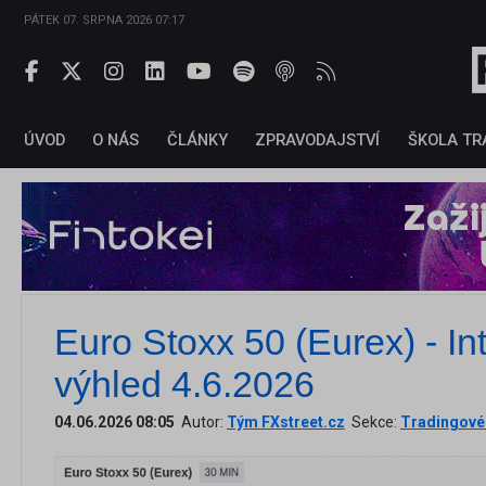
PÁTEK 07. SRPNA 2026 07:17
ÚVOD
O NÁS
ČLÁNKY
ZPRAVODAJSTVÍ
ŠKOLA TR
Euro Stoxx 50 (Eurex) - In
výhled 4.6.2026
04.06.2026 08:05
Autor:
Tým FXstreet.cz
Sekce:
Tradingové 