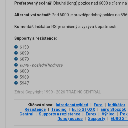
Preferovaný scénář:
Dlouhé (long) pozice nad 6000 s cílem na 
Alternativní scénář:
Pod 6000 je pravděpodobný pokles na 5969
Komentář:
Indikátor RSI je smíšený a vyzývá k opatrnosti.
Supporty a rezistence:
6150
6099
6070
6046 - poslední hodnota
6000
5969
5947
Zdroj: Copyright 1999 - 2026 TRADING CENTRAL
Klíčová slova:
Intradenní výhled
|
Euro
|
Indikátor
Rezistence
|
Trading
|
Euro STOXX
|
Euro Stoxx 50
Central
|
Supporty a rezistence
|
Eurex
|
Výhled
|
Pok
(long) pozice
|
Supporty
|
EURO ST