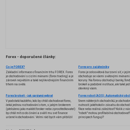
Forex - doporučené články:
Co je FOREX?
Forex pro začátečníky
Základní informace o finančním trhu FOREX. Forex
Forex je celosvětová burzovní síť, v jej
je obchodování s cizími měnami (forex trading) a je
obchoduje se všemi světovými měnami,
zároveň největším a také nejlikvidnějším finančním
koruny. Na forexu obchodují banky, fondy
trhem na světě.
brokeři a podobné instituce, ale také jedn
otevřený všem.
Forex brokeři - jak správně vybrat
V podstatě každého, kdo by chtěl obchodovat forex,
Snem některých obchodníků je obchodo
čeká jednou rozhodování o tom, s jakým brokerem
nutnosti jakéhokoliv zásahu do obchod
(přeloženo jako makléř/broker nebo zprostředkovatel)
fikce nebo reálná záležitost? Kolik z nás
by chtěl mít co do činění a svěřil mu své finance
"roboti" mohou profitabilně obchodovat
určené k obchodování. Velmi rád bych vám přiblížil
principech fungují?
problematiku výběru brokera, rozdíl mezi
jednotlivými typy brokerů a v neposlední řadě uvedu
několik příkladů nejznámějších z nich.