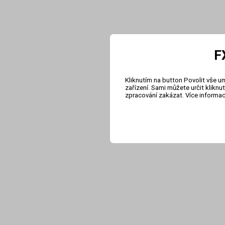
F
Kliknutím na button Povolit vše u
zařízení. Sami můžete určit klikn
zpracování zakázat. Více informa