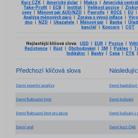
Kurz CZK
|
Americký dolar
|
Makro
|
Americká centrál
Take-Profit
|
ECB
|
Institut
|
Velikost pozice
|
Zisko
ceny
|
Měnový pár AUD/NZD
|
Payrolls
|
ROCE
|
EU
|
Analýza měnových párů
|
Zpráva o vývoji inflace
|
Výro
dno
|
NZD
|
Ukazatele
|
Měnový pár
|
Banka
|
Úřad
kancléř
|
Koncern
|
COT
Nejčastější klíčová slova:
USD
|
EUR
|
Pozice
|
Výh
Rezistence
|
Růst
|
Obchodování
|
3М
|
Pokles
|
T
Indikátor
|
Banky
|
Cena
|
ČTK
|
Předchozí klíčová slova
Následujíc
Denní expertní analýzy
Denní kapitálový
Denní fluktuační limit
Denní kolísání
Denní fluktuační limit pro akcie
Denní kolísání v
Denní graf
Denní kurz ČNB