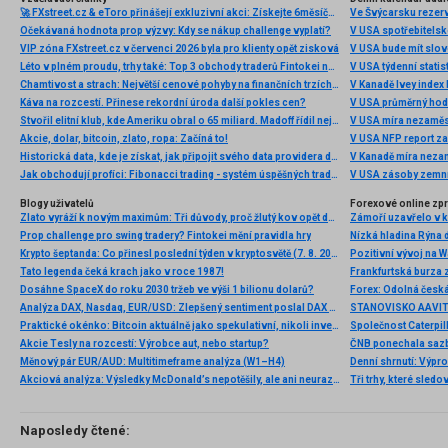
🚀 FXstreet.cz & eToro přinášejí exkluzivní akci: Získejte 6měsíční členství ve VIP zóně ZDARMA
Ve Švýcarsku rezer
Očekávaná hodnota prop výzvy: Kdy se nákup challenge vyplatí?
V USA spotřebitelsk
VIP zóna FXstreet.cz v červenci 2026 byla pro klienty opět zisková
V USA bude mít slo
Léto v plném proudu, trhy také: Top 3 obchody traderů Fintokei na indexech a zlatě
V USA týdenní statist
Chamtivost a strach: Největší cenové pohyby na finančních trzích (červenec 2026)
V Kanadě Ivey index
Káva na rozcestí. Přinese rekordní úroda další pokles cen?
V USA průměrný hod
Stvořil elitní klub, kde Ameriku obral o 65 miliard. Madoff řídil největší Ponzi dějin
V USA míra nezaměs
Akcie, dolar, bitcoin, zlato, ropa: Začíná to!
V USA NFP report z
Historická data, kde je získat, jak připojit svého data providera do MultiCharts a proč je budeme potřebovat? (4. díl)
V Kanadě míra neza
Jak obchodují profíci: Fibonacci trading - systém úspěšných traderů
V USA zásoby zemní
Blogy uživatelů
Forexové online zp
Zlato vyráží k novým maximům: Tři důvody, proč žlutý kov opět dominuje
Prop challenge pro swing tradery? Fintokei mění pravidla hry
Nízká hladina Rýna 
Krypto šeptanda: Co přinesl poslední týden v kryptosvětě (7. 8. 2026)
Pozitivní vývoj na Wa
Tato legenda čeká krach jako v roce 1987!
Frankfurtská burza 
Dosáhne SpaceX do roku 2030 tržeb ve výši 1 bilionu dolarů?
Analýza DAX, Nasdaq, EUR/USD: Zlepšený sentiment poslal DAX na nová maxima
Praktické okénko: Bitcoin aktuálně jako spekulativní, nikoli investiční aktivum
Akcie Tesly na rozcestí: Výrobce aut, nebo startup?
Měnový pár EUR/AUD: Multitimeframe analýza (W1–H4)
Denní shrnutí: Výpro
Akciová analýza: Výsledky McDonald’s nepotěšily, ale ani neurazily. Jakou vizi společnost prezentovala?
Tři trhy, které sledo
Naposledy čtené: