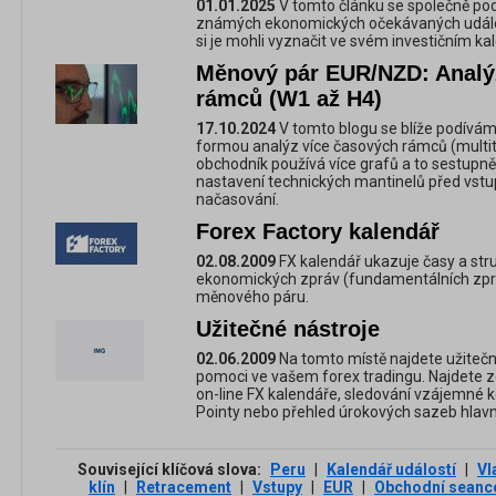
01.01.2025
V tomto článku se společně po
známých ekonomických očekávaných událost
si je mohli vyznačit ve svém investičním kal
Měnový pár EUR/NZD: Analý
rámců (W1 až H4)
17.10.2024
V tomto blogu se blíže podívá
formou analýz více časových rámců (multit
obchodník používá více grafů a to sestupně 
nastavení technických mantinelů před vstu
načasování.
Forex Factory kalendář
02.08.2009
FX kalendář ukazuje časy a str
ekonomických zpráv (fundamentálních zpráv
měnového páru.
Užitečné nástroje
02.06.2009
Na tomto místě najdete užiteč
pomoci ve vašem forex tradingu. Najdete zd
on-line FX kalendáře, sledování vzájemné 
Pointy nebo přehled úrokových sazeb hlav
Související klíčová slova:
Peru
|
Kalendář událostí
|
Vl
klín
|
Retracement
|
Vstupy
|
EUR
|
Obchodní seanc