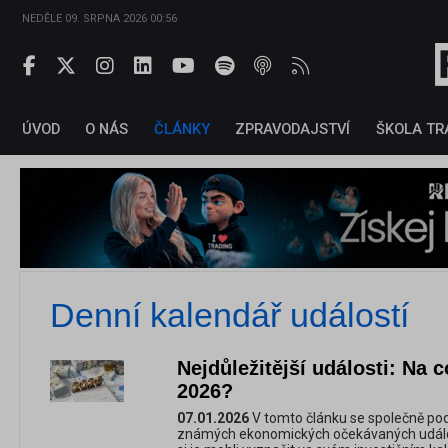
NEDĚLE 09. SRPNA 2026 00:56
ÚVOD
O NÁS
ČLÁNKY
ZPRAVODAJSTVÍ
ŠKOLA TR
Denní kalendář událostí
Nejdůležitější události: Na c
2026?
07.01.2026
V tomto článku se společně po
známých ekonomických očekávaných událost