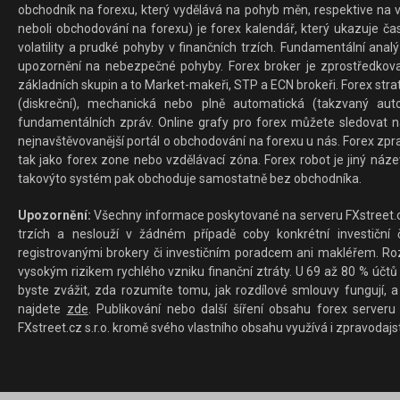
obchodník na forexu, který vydělává na pohyb měn, respektive na v
neboli obchodování na forexu) je forex kalendář, který ukazuje č
volatility a prudké pohyby v finančních trzích. Fundamentální ana
upozornění na nebezpečné pohyby. Forex broker je zprostředkov
základních skupin a to Market-makeři, STP a ECN brokeři. Forex stra
(diskreční), mechanická nebo plně automatická (takzvaný aut
fundamentálních zpráv. Online grafy pro forex můžete sledovat na 
nejnavštěvovanější portál o obchodování na forexu u nás. Forex zprav
tak jako forex zone nebo vzdělávací zóna. Forex robot je jiný náz
takovýto systém pak obchoduje samostatně bez obchodníka.
Upozornění:
Všechny informace poskytované na serveru FXstreet.cz
trzích a neslouží v žádném případě coby konkrétní investiční č
registrovanými brokery či investičním poradcem ani makléřem. Rozd
vysokým rizikem rychlého vzniku finanční ztráty. U 69 až 80 % účtů 
byste zvážit, zda rozumíte tomu, jak rozdílové smlouvy fungují, a
najdete
zde
. Publikování nebo další šíření obsahu forex serveru
FXstreet.cz s.r.o. kromě svého vlastního obsahu využívá i zpravodajs