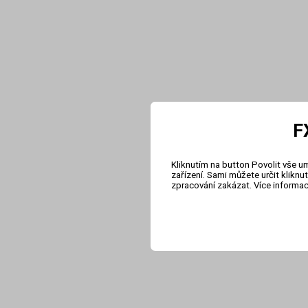
F
Kliknutím na button Povolit vše u
zařízení. Sami můžete určit klikn
zpracování zakázat. Více informa