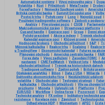
Automatické systémy
|
Vývoj měnového páru
|
Dopa
Volatilita
|
Růst
|
Příležitosti
|
MetaTrader
|
Drobní 
ForexFactory
|
Německý Spolkový sněm
|
Americká 
Britská centrální banka
|
Summit Evropské unie
|
Volby 
Postoj k trhu
|
Pohyb ceny
|
Long
|
Nejvyšší soud
|
Používání tradingového softwaru
|
Žádosti o podporu
Analýzy
|
Přerolování pozic
|
ČSOB
|
Parlamentn
Makroekonomické zprávy
|
Streamovací platformy
|
Cup and handle
|
Expirace opcí
|
Group
|
Denní eko
Polský prezident
|
Akcie a indexy
|
Trénink obchod
Kalendář expirace opcí
|
Klíčové úrovně
|
Americký
Hodnocení brokerů
|
Obchodní příležitost
|
S&P
|
Tr
Měnová kalkulačka
|
Reakce trhu
|
Scalping
|
Reakce t
u TradingView
|
Ekonomický kalendář
|
Futures na akcie
Plánování obchodů
|
Americká centrální banka
|
FAIR
Forex data
|
Vývoj zadlužení
|
Zasedání FOMC
|
An
nastavení
|
CME FedWatch
|
Velikost lotu
|
Medvědí
obchodní příležitost
|
Trénink na historických datech
Tradingové softwary
|
Zpětný pohyb
|
Britský premi
Očekávání analytiků
|
Bilion
|
Data z USA
|
Miliarda
|
Světového ekonomického fóra
|
Nejdůležitější události
volatilita
|
Obchodní plán
|
Testování strategií
|
Futur
kalkulačka
|
Obchodní příležitosti
|
Vliv na chování tr
průzkumy
|
Moneta
|
Uplynulý rok
|
Platformy
|
Pre
EUR/USD
|
Workflow
|
Online forex
|
Pozornost
|
Exp
Technické analýzy
|
FX online
|
Indikátory technické an
rezistence
|
Korelace měn
|
Závislost
|
Technologická 
Odhad vývoje HDP
|
Momentum
|
APEC
|
Erste