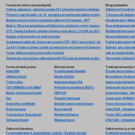
Forexové online zpravodajství
Blogy uživatelů
Colt na nákupech, valná hromada ČEZ přinesla vysokou dividendu
Odlišnosť Pohybov 
Primoco reportovalo za 1Q, společnost nepřipsala žádné nové tržby z prodeje bezpilotních letadel
Trh komodit aktuáln
Blinken vyzve Izrael k zastavení války proti Hamásu - NYT
Elliottovy vlny: Mě
Makro: Míra nezaměstnanosti Německa v lednu po revizi stagnovala na 6,8pct
Euro překvapivě vyh
CTP: Deutsche Bank zvyšuje cílovou cenu akcií z 15 EUR na 20 EUR a doporučení z „hold“ na „buy“
Multitimeframe anal
Důvěra v ekonomiku se opět zhoršila
Nejspolehlivější rev
Očekávané události: Devizové rezervy (ČR), HDP (eurozóna), míra nezaměstnanosti (USA)
Poblázněné americk
Za 6%? Půjčte si přímo od lidí za lepší úrok než v bance! Funguje to!
Šialené, ale ziskové.
Forex: Inflace v eurozóně opět zrychluje
Jak se zbavit střet
Slovensko má v plánu odkoupit podíl ČEZu ve společném podniku JESS
Spoznajte najlepšíc
Forex slovník pojmů
Klíčová slova
Tradingové analýzy 
Index RM
Poskytovatel likvidity
Čínská ekonomika r
Offshore fond
Martin Gürtler
Tržní riziko
Administrativa USA
Index spekulativníh
FX FORWARD a FX SWAP
Příklady konkrétních REITs
Swingové obchodov
Black-Scholesův model
GBPCHF
Dolarový index - Int
Pip
Finanční diplomat
Zemní plyn (NYMEX) 
Diskontní certifikáty
Registrované cenné papíry
Down volume
Burzovní trh
Index DAX - Intraden
Transaction (transakce)
Western Alliance
Forex: ANZ otevřel
Obligační fondy
Měnové kurzy
USD/CAD - Intradenn
Odborná literatura
Odborné kurzy a se
Forex tradingem k maximálním ziskům - Raghee Horner