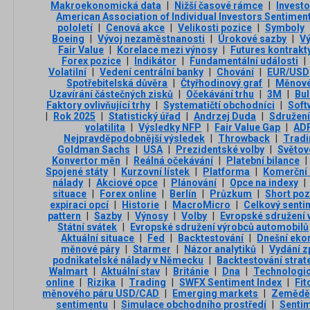
Makroekonomická data
|
Nižší časové rámce
|
Investo
American Association of Individual Investors Sentimen
pololetí
|
Cenová akce
|
Velikosti pozice
|
Symboly
Boeing
|
Vývoj nezaměstnanosti
|
Úrokové sazby
|
Vý
Fair Value
|
Korelace mezi výnosy
|
Futures kontrakt
Forex pozice
|
Indikátor
|
Fundamentální události
|
Volatilní
|
Vedení centrální banky
|
Chování
|
EUR/USD
Spotřebitelská důvěra
|
Čtyřhodinový graf
|
Měnové 
Uzavírání částečných zisků
|
Očekávání trhu
|
3М
|
Bu
Faktory ovlivňující trhy
|
Systematičtí obchodníci
|
Soft
|
Rok 2025
|
Statistický úřad
|
Andrzej Duda
|
Sdružení
volatilita
|
Výsledky NFP
|
Fair Value Gap
|
AD
Nejpravděpodobnější výsledek
|
Throwback
|
Tradi
Goldman Sachs
|
USA
|
Prezidentské volby
|
Světov
Konvertor měn
|
Reálná očekávání
|
Platební bilance
|
Spojené státy
|
Kurzovní lístek
|
Platforma
|
Komerční
nálady
|
Akciové opce
|
Plánování
|
Opce na indexy
|
situace
|
Forex online
|
Berlín
|
Průzkum
|
Short poz
expiraci opcí
|
Historie
|
MacroMicro
|
Celkový senti
pattern
|
Sazby
|
Výnosy
|
Volby
|
Evropské sdružení 
Státní svátek
|
Evropské sdružení výrobců automobilů
Aktuální situace
|
Fed
|
Backtestování
|
Dnešní eko
měnové páry
|
Starmer
|
Názor analytiků
|
Vydání z
podnikatelské nálady v Německu
|
Backtestování strat
Walmart
|
Aktuální stav
|
Británie
|
Dna
|
Technologic
online
|
Rizika
|
Trading
|
SWFX Sentiment Index
|
Fit
měnového páru USD/CAD
|
Emerging markets
|
Zeměděl
sentimentu
|
Simulace obchodního prostředí
|
Sentim