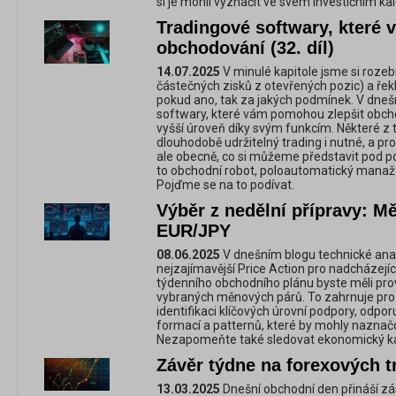
si je mohli vyznačit ve svém investičním kal
Tradingové softwary, které 
obchodování (32. díl)
14.07.2025
V minulé kapitole jsme si rozebr
částečných zisků z otevřených pozic) a řekli
pokud ano, tak za jakých podmínek. V dneš
softwary, které vám pomohou zlepšit obch
vyšší úroveň díky svým funkcím. Některé z 
dlouhodobě udržitelný trading i nutné, a pro
ale obecně, co si můžeme představit pod 
to obchodní robot, poloautomatický manaž
Pojďme se na to podívat.
Výběr z nedělní přípravy: 
EUR/JPY
08.06.2025
V dnešním blogu technické ana
nejzajímavější Price Action pro nadcházejíc
týdenního obchodního plánu byste měli pro
vybraných měnových párů. To zahrnuje pr
identifikaci klíčových úrovní podpory, odpo
formací a patternů, které by mohly naznačova
Nezapomeňte také sledovat ekonomický ka
Závěr týdne na forexových t
13.03.2025
Dnešní obchodní den přináší z