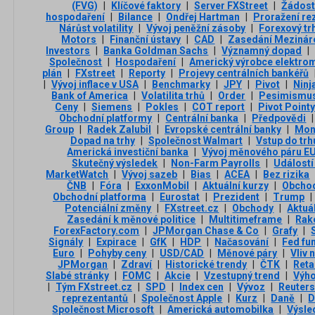
(FVG)
|
Klíčové faktory
|
Server FXStreet
|
Žádost
hospodaření
|
Bilance
|
Ondřej Hartman
|
Proražení re
Nárůst volatility
|
Vývoj peněžní zásoby
|
Forexový tr
Motors
|
Finanční ústavy
|
CAD
|
Zasedání Mezinár
Investors
|
Banka Goldman Sachs
|
Významný dopad
|
Společnost
|
Hospodaření
|
Americký výrobce elektro
plán
|
FXstreet
|
Reporty
|
Projevy centrálních bankéřů
|
Vývoj inflace v USA
|
Benchmarky
|
JPY
|
Pivot
|
Ninj
Bank of America
|
Volatilita trhů
|
Order
|
Pesimismu
Ceny
|
Siemens
|
Pokles
|
COT report
|
Pivot Point
Obchodní platformy
|
Centrální banka
|
Předpovědi
|
Group
|
Radek Zalubil
|
Evropské centrální banky
|
Mon
Dopad na trhy
|
Společnost Walmart
|
Vstup do trh
Americká investiční banka
|
Vývoj měnového páru E
Skutečný výsledek
|
Non-Farm Payrolls
|
Událostí
MarketWatch
|
Vývoj sazeb
|
Bias
|
ACEA
|
Bez rizika
ČNB
|
Fóra
|
ExxonMobil
|
Aktuální kurzy
|
Obcho
Obchodní platforma
|
Eurostat
|
Prezident
|
Trump
|
Potenciální změny
|
FXstreet.cz
|
Obchody
|
Aktuá
Zasedání k měnové politice
|
Multitimeframe
|
Rak
ForexFactory.com
|
JPMorgan Chase & Co
|
Grafy
|
Signály
|
Expirace
|
GfK
|
HDP
|
Načasování
|
Fed fu
Euro
|
Pohyby ceny
|
USD/CAD
|
Měnové páry
|
Vliv 
JPMorgan
|
Zdraví
|
Historické trendy
|
ČTK
|
Reta
Slabé stránky
|
FOMC
|
Akcie
|
Vzestupný trend
|
Výh
|
Tým FXstreet.cz
|
SPD
|
Index cen
|
Vývoz
|
Reuters
reprezentantů
|
Společnost Apple
|
Kurz
|
Daně
|
Společnost Microsoft
|
Americká automobilka
|
Výsle