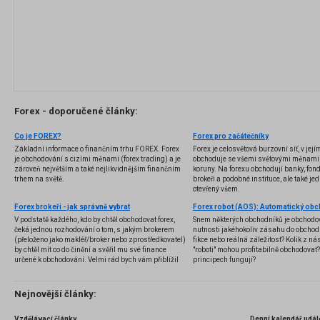
Forex - doporučené články:
Co je FOREX?
Forex pro začátečníky
Základní informace o finančním trhu FOREX. Forex
Forex je celosvětová burzovní síť, v jej
je obchodování s cizími měnami (forex trading) a je
obchoduje se všemi světovými měnami,
zároveň největším a také nejlikvidnějším finančním
koruny. Na forexu obchodují banky, fondy
trhem na světě.
brokeři a podobné instituce, ale také jedn
otevřený všem.
Forex brokeři - jak správně vybrat
V podstatě každého, kdo by chtěl obchodovat forex,
Snem některých obchodníků je obchodo
čeká jednou rozhodování o tom, s jakým brokerem
nutnosti jakéhokoliv zásahu do obchod
(přeloženo jako makléř/broker nebo zprostředkovatel)
fikce nebo reálná záležitost? Kolik z nás
by chtěl mít co do činění a svěřil mu své finance
"roboti" mohou profitabilně obchodovat
určené k obchodování. Velmi rád bych vám přiblížil
principech fungují?
problematiku výběru brokera, rozdíl mezi
jednotlivými typy brokerů a v neposlední řadě uvedu
několik příkladů nejznámějších z nich.
Nejnovější články:
Vzdělávací články
Denní kalendář udál