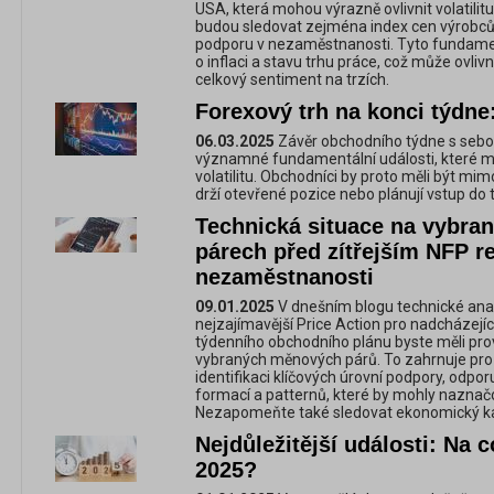
USA, která mohou výrazně ovlivnit volatilitu
budou sledovat zejména index cen výrobců 
podporu v nezaměstnanosti. Tyto fundamen
o inflaci a stavu trhu práce, což může ovliv
celkový sentiment na trzích.
Forexový trh na konci týdne
06.03.2025
Závěr obchodního týdne s sebo
významné fundamentální události, které 
volatilitu. Obchodníci by proto měli být mi
drží otevřené pozice nebo plánují vstup do 
Technická situace na vybr
párech před zítřejším NFP r
nezaměstnanosti
09.01.2025
V dnešním blogu technické ana
nejzajímavější Price Action pro nadcházejíc
týdenního obchodního plánu byste měli pro
vybraných měnových párů. To zahrnuje pr
identifikaci klíčových úrovní podpory, odpo
formací a patternů, které by mohly naznačova
Nezapomeňte také sledovat ekonomický ka
Nejdůležitější události: Na c
2025?