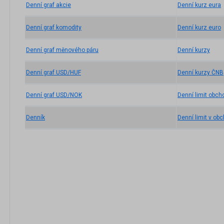
Denní graf akcie
Denní kurz eura
Denní graf komodity
Denní kurz euro
Denní graf měnového páru
Denní kurzy
Denní graf USD/HUF
Denní kurzy ČNB
Denní graf USD/NOK
Denní limit obch
Denník
Denní limit v ob