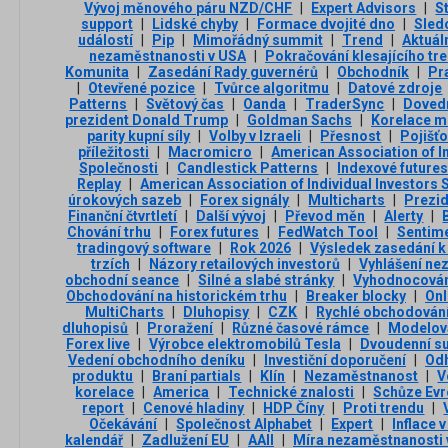
Vývoj měnového páru NZD/CHF
|
Expert Advisors
|
S
support
|
Lidské chyby
|
Formace dvojité dno
|
Sled
událostí
|
Pip
|
Mimořádný summit
|
Trend
|
Aktuál
nezaměstnanosti v USA
|
Pokračování klesajícího tr
Komunita
|
Zasedání Rady guvernérů
|
Obchodník
|
Pr
|
Otevřené pozice
|
Tvůrce algoritmu
|
Datové zdroje
Patterns
|
Světový čas
|
Oanda
|
TraderSync
|
Doved
prezident Donald Trump
|
Goldman Sachs
|
Korelace me
parity kupní síly
|
Volby v Izraeli
|
Přesnost
|
Pojišť
příležitosti
|
Macromicro
|
American Association of In
Společnosti
|
Candlestick Patterns
|
Indexové future
Replay
|
American Association of Individual Investors
úrokových sazeb
|
Forex signály
|
Multicharts
|
Prezid
Finanční čtvrtletí
|
Další vývoj
|
Převod měn
|
Alerty
|
Chování trhu
|
Forex futures
|
FedWatch Tool
|
Sentime
tradingový software
|
Rok 2026
|
Výsledek zasedání k
trzích
|
Názory retailových investorů
|
Vyhlášení nez
obchodní seance
|
Silné a slabé stránky
|
Vyhodnocován
Obchodování na historickém trhu
|
Breaker blocky
|
Onl
MultiCharts
|
Dluhopisy
|
CZK
|
Rychlé obchodován
dluhopisů
|
Proražení
|
Různé časové rámce
|
Modelová
Forex live
|
Výrobce elektromobilů Tesla
|
Dvoudenní s
Vedení obchodního deníku
|
Investiční doporučení
|
Odh
produktu
|
Braní partials
|
Klín
|
Nezaměstnanost
|
V
korelace
|
America
|
Technické znalosti
|
Schůze Ev
report
|
Cenové hladiny
|
HDP Číny
|
Proti trendu
|
Očekávání
|
Společnost Alphabet
|
Expert
|
Inflace 
kalendář
|
Zadlužení EU
|
AAII
|
Míra nezaměstnanosti 