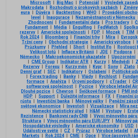
Microsoft
|
Big Mac
|
Potenciál
|
Výsledek zased
Makrodata
|
Rozhodnutí o úrokových sazbách
|
Změny 
eura
|
Důvěra
|
Backtesting
|
WHO
|
Provádění obcho
level
|
Inaugurace
|
Nezaměstnanosti v Německu
Zhodnocení
|
Fundamentální data
|
Pro tradery
|
Č
Fundament
|
Média
|
Engulfing
|
FedWatch
|
Spolk
rezervy
|
Americké společnosti
|
FDP
|
Mozek
|
TIM
|
Rok 2024
|
Bloomberg
|
Finanční trhy
|
Míra
|
Evropsk
Tržní ceny
|
Obchodní strategie
|
Americký výrobce
|
Průzkumy
|
Přehled
|
Short
|
Institut Ifo
|
Rostoucí 
Velikost lotů
|
Inflace v Británii
|
JDE
|
Podpora
|
Německo
|
Makroekonomické ukazatele
|
Upozornění
|
CME Group
|
Indikátor ATR
|
Kurzy
|
Medvědi
|
Z
Rezervy
|
Forexu
|
Kurzy měn
|
Kypr
|
Sony
|
Zlato
Denní graf
|
SEC
|
Indikátory
|
Oslabení
|
Politické ud
|
Forex trading
|
Banky
|
Vlády
|
Rychlost
|
Fundam
formace
|
Analýza
|
Úrovní podpory
|
cTrader
|
Č
softwarová společnost
|
Pozice
|
Výrobce letadel Ai
Dlouhé pozice
|
Chevron
|
Svíčkové formace
|
PMI ind
HDP
|
Support
|
Důležité informace
|
FX
|
Finanční ú
růstu
|
Investiční banka
|
Měnové války
|
Peněžní záso
světové ekonomice
|
Investoři
|
Vizualizace
|
Míra ne
Německý statistický úřad
|
H&M
|
Výstupy
|
Erst
Rezistence
|
Bankovní rady ČNB
|
Vývoj měnového pár
Struktura
|
Vývoj měnového páru EUR/JPY
|
Měnový pá
Hospodářské výsledky
|
Americké ekonomiky
|
USD
|
Události ve světě
|
CZ
|
Průraz
|
Výrobce letadel
|
A
Markets
|
Rok 2024
|
CME
|
Opce
|
Více časových rá