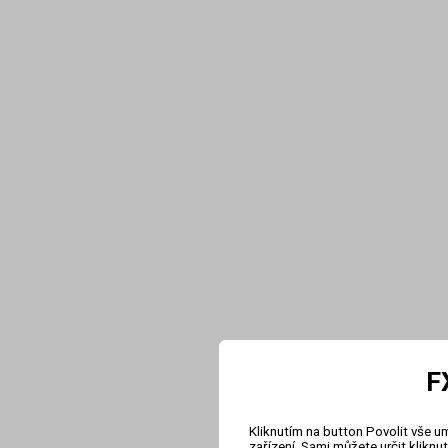
F
Kliknutím na button Povolit vše u
zařízení. Sami můžete určit klikn