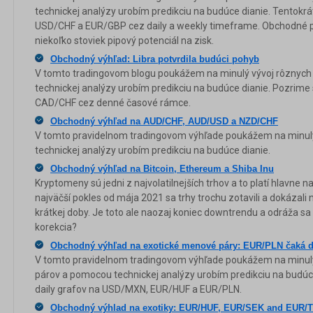
technickej analýzy urobím predikciu na budúce dianie. Tentok
USD/CHF a EUR/GBP cez daily a weekly timeframe. Obchodné prí
niekoľko stoviek pipový potenciál na zisk.
Obchodný výhľad: Libra potvrdila budúci pohyb
V tomto tradingovom blogu poukážem na minulý vývoj rôznych
technickej analýzy urobím predikciu na budúce dianie. Pozrim
CAD/CHF cez denné časové rámce.
Obchodný výhľad na AUD/CHF, AUD/USD a NZD/CHF
V tomto pravidelnom tradingovom výhľade poukážem na minul
technickej analýzy urobím predikciu na budúce dianie.
Obchodný výhľad na Bitcoin, Ethereum a Shiba Inu
Kryptomeny sú jedni z najvolatilnejších trhov a to platí hlavne n
najväčší pokles od mája 2021 sa trhy trochu zotavili a dokázali
krátkej doby. Je toto ale naozaj koniec downtrendu a odráža sa t
korekcia?
Obchodný výhľad na exotické menové páry: EUR/PLN čaká d
V tomto pravidelnom tradingovom výhľade poukážem na minul
párov a pomocou technickej analýzy urobím predikciu na budúc
daily grafov na USD/MXN, EUR/HUF a EUR/PLN.
Obchodný výhlad na exotiky: EUR/HUF, EUR/SEK and EUR/