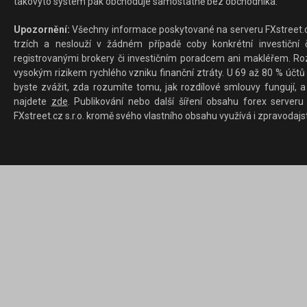
takovýto systém pak obchoduje samostatně bez obchodníka.
Upozornění:
Všechny informace poskytované na serveru FXstreet.cz
trzích a neslouží v žádném případě coby konkrétní investiční č
registrovanými brokery či investičním poradcem ani makléřem. Rozd
vysokým rizikem rychlého vzniku finanční ztráty. U 69 až 80 % účtů 
byste zvážit, zda rozumíte tomu, jak rozdílové smlouvy fungují, a
najdete
zde
. Publikování nebo další šíření obsahu forex serveru
FXstreet.cz s.r.o. kromě svého vlastního obsahu využívá i zpravodajs