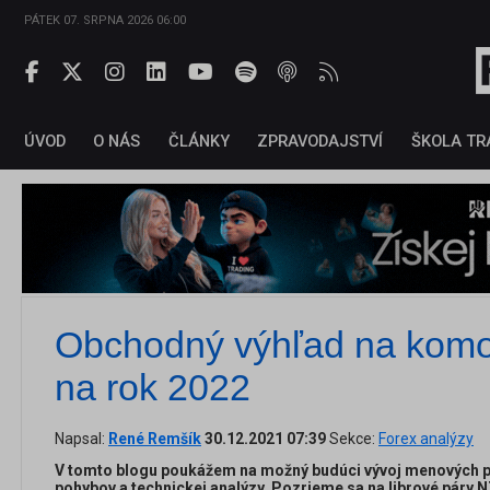
PÁTEK 07. SRPNA 2026 06:00
ÚVOD
O NÁS
ČLÁNKY
ZPRAVODAJSTVÍ
ŠKOLA TR
Obchodný výhľad na komo
na rok 2022
Napsal:
René Remšík
30.12.2021 07:39
Sekce:
Forex analýzy
V tomto blogu poukážem na možný budúci vývoj menových p
pohybov a technickej analýzy. Pozrieme sa na librové pár