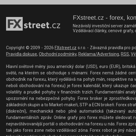
FXstreet.cz - forex, ko
Nezávislý investiční server zaměř
Vzdělávací články, cenové grafy,
Copyright © 2009 - 2026
FXstreet.cz
s.r.o. - Závazná pravidla pro p
Pravidla diskuse
,
Obchodní podmínky
,
Reklama/Advertising
,
RSS
,
Vý
Hlavní světové měny jsou americký dolar (USD), euro (EUR), britská 
světě, na kterém se obchoduje s měnami. Forex nemá žádné centrál
obchodník na forexu, který vydělává na pohyb měn, respektive na v
neboli obchodování na forexu) je forex kalendář, který ukazuje č
volatility a prudké pohyby v finančních trzích. Fundamentální ana
upozornění na nebezpečné pohyby. Forex broker je zprostředkov
základních skupin a to Market-makeři, STP a ECN brokeři. Forex stra
(diskreční), mechanická nebo plně automatická (takzvaný aut
fundamentálních zpráv. Online grafy pro forex můžete sledovat na 
nejnavštěvovanější portál o obchodování na forexu u nás. Forex zprav
tak jako forex zone nebo vzdělávací zóna. Forex robot je jiný náz