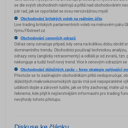
se dle svých obchodních nástrojů a příliš nad obchodováním ne
pár rad, jak se vypořádat se svou nerozvážnou myslí.
Obchodování britských voleb na reálném účtu
Live trading britských parlamentních voleb na měnovém páru 
týmu FXstreet.cz.
Obchodování cenových odrazů
Odraz ceny označuje případ, kdy cena na krátkou dobu obrátí s
dominantního trendu. Obchodníci používají technickou analýzu, a
odrazy ceny (anglicky retracementy) a odlišili je od zvratů, tzn.
nekoriguje a tudíž tvoří nový trend. Více k cenovým odrazům se
Obchodování důležitých zpráv – forex strategie oplývající 
Přestože se to začínajícím obchodníkům příliš nedoporučuje, 
důležitých makroekonomických zpráv má své nepopiratelné výhod
události dojde a zároveň tušíte, jak se trhy zachovají, máte už 
řekneme, kde přijít k nejčerstvějším informacím pro trading fu
nevýhody tohoto přístupu.
Diskuse ke článku