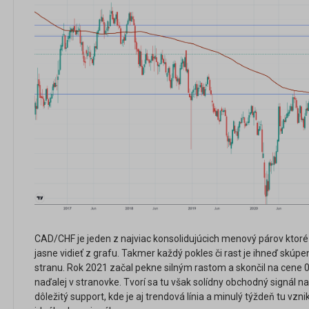
CAD/CHF je jeden z najviac konsolidujúcich menový párov kt
jasne vidieť z grafu. Takmer každý pokles či rast je ihneď skú
stranu. Rok 2021 začal pekne silným rastom a skončil na cene 0.7
naďalej v stranovke. Tvorí sa tu však solídny obchodný signál n
dôležitý support, kde je aj trendová línia a minulý týždeň tu vznik