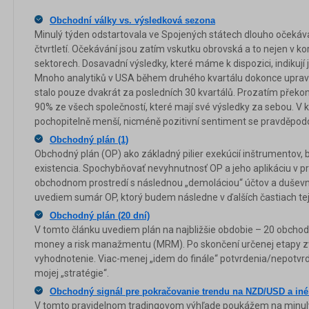
Obchodní války vs. výsledková sezona
Minulý týden odstartovala ve Spojených státech dlouho očeká
čtvrtletí. Očekávání jsou zatím vskutku obrovská a to nejen v kor
sektorech. Dosavadní výsledky, které máme k dispozici, indikují 
Mnoho analytiků v USA během druhého kvartálu dokonce upravil
stalo pouze dvakrát za posledních 30 kvartálů. Prozatím překo
90% ze všech společností, které mají své výsledky za sebou. V
pochopitelně menší, nicméně pozitivní sentiment se pravděpod
Obchodný plán (1)
Obchodný plán (OP) ako základný pilier exekúcií inštrumentov, 
existencia. Spochybňovať nevyhnutnosť OP a jeho aplikáciu v pr
obchodnom prostredí s následnou „demoláciou“ účtov a duševn
uvediem sumár OP, ktorý budem následne v ďalších častiach tej
Obchodný plán (20 dní)
V tomto článku uvediem plán na najbližšie obdobie – 20 obchodn
money a risk manažmentu (MRM). Po skončení určenej etapy 
vyhodnotenie. Viac-menej „idem do finále“ potvrdenia/nepotvr
mojej „stratégie“.
Obchodný signál pre pokračovanie trendu na NZD/USD a iné
V tomto pravidelnom tradingovom výhľade poukážem na minul