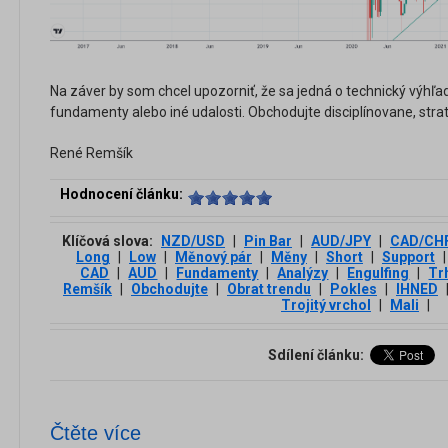
Na záver by som chcel upozorniť, že sa jedná o technický výhľa
fundamenty alebo iné udalosti. Obchodujte disciplínovane, strat
René Remšík
Hodnocení článku:
Klíčová slova:
NZD/USD
|
Pin Bar
|
AUD/JPY
|
CAD/CH
Long
|
Low
|
Měnový pár
|
Měny
|
Short
|
Support
|
CAD
|
AUD
|
Fundamenty
|
Analýzy
|
Engulfing
|
Tr
Remšík
|
Obchodujte
|
Obrat trendu
|
Pokles
|
IHNED
Trojitý vrchol
|
Mali
|
Sdílení článku:
Čtěte více