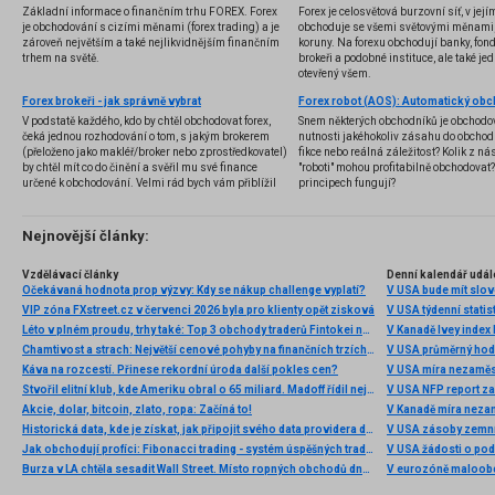
Základní informace o finančním trhu FOREX. Forex
Forex je celosvětová burzovní síť, v jej
je obchodování s cizími měnami (forex trading) a je
obchoduje se všemi světovými měnami,
zároveň největším a také nejlikvidnějším finančním
koruny. Na forexu obchodují banky, fondy
trhem na světě.
brokeři a podobné instituce, ale také jedn
otevřený všem.
Forex brokeři - jak správně vybrat
V podstatě každého, kdo by chtěl obchodovat forex,
Snem některých obchodníků je obchodo
čeká jednou rozhodování o tom, s jakým brokerem
nutnosti jakéhokoliv zásahu do obchod
(přeloženo jako makléř/broker nebo zprostředkovatel)
fikce nebo reálná záležitost? Kolik z nás
by chtěl mít co do činění a svěřil mu své finance
"roboti" mohou profitabilně obchodovat
určené k obchodování. Velmi rád bych vám přiblížil
principech fungují?
problematiku výběru brokera, rozdíl mezi
jednotlivými typy brokerů a v neposlední řadě uvedu
několik příkladů nejznámějších z nich.
Nejnovější články:
Vzdělávací články
Denní kalendář udál
Očekávaná hodnota prop výzvy: Kdy se nákup challenge vyplatí?
V USA bude mít slo
VIP zóna FXstreet.cz v červenci 2026 byla pro klienty opět zisková
V USA týdenní statist
Léto v plném proudu, trhy také: Top 3 obchody traderů Fintokei na indexech a zlatě
V Kanadě Ivey index
Chamtivost a strach: Největší cenové pohyby na finančních trzích (červenec 2026)
V USA průměrný hod
Káva na rozcestí. Přinese rekordní úroda další pokles cen?
V USA míra nezaměs
Stvořil elitní klub, kde Ameriku obral o 65 miliard. Madoff řídil největší Ponzi dějin
V USA NFP report z
Akcie, dolar, bitcoin, zlato, ropa: Začíná to!
V Kanadě míra neza
Historická data, kde je získat, jak připojit svého data providera do MultiCharts a proč je budeme potřebovat? (4. díl)
V USA zásoby zemní
Jak obchodují profíci: Fibonacci trading - systém úspěšných traderů
V USA žádosti o po
Burza v LA chtěla sesadit Wall Street. Místo ropných obchodů dnes místem duní basy
V eurozóně maloobc