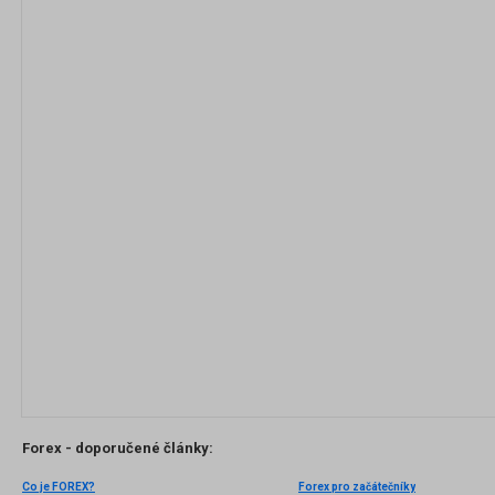
Forex - doporučené články:
Co je FOREX?
Forex pro začátečníky