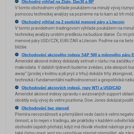
Obchodný výhľad na Zlato, Dax30 a BP
V tomto obchodnom výhľade poukážem na minulý vývoj rôznych
pomocou technickej analýzy sa pozrieme na to kam až trh môže
Obchodný výhľad na 2 exotické menové páry a Litecoin
V tomto pravidelnom tradingovom výhľade poukážem na minul
technickej analýzy urobím predikciu na budúce dianie. Čo mi prí
menové páry USD/CZK, EUR/ZAR a Litecoin. Poďme sa na tieto tr
bližšie.
Obchodování akciového indexu S&P 500 a měnového páru
Americké akciové indexy dokázaly setrvat v růstu i na začátku n
makrodata. V dalších týdnech budeme zvědavi, zda alespoň burzo
away“ (prodej v květnu a jdi pryč z trhu) dokáže trhy zkorigova
technická i fundamentální nadhodnocenost a geopolitická rizika
Obchodování akciových indexů, ropy WTI a USD/CAD
Americké akciové indexy opravdu v avizovaných support oblaste
obrátily svůj vývoj do velmi pozitivna. Dow Jones dokázal posíli
Obchodování bez starostí
Přemíra nerozvážnosti a přemýšlení vede často k velmi negat
činnost, a to nejen v tradingu, ale prakticky v každém odvětví lid
obchodní úspěch přichází, když má člověk vhodné nástroje pro a
také čistou mysl, jenž mu umožňuje přestat přemýšlet, ale zárov