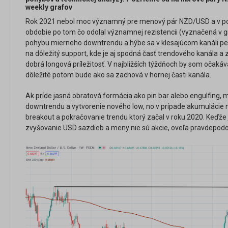
weekly grafov
Rok 2021 nebol moc významný pre menový pár NZD/USD a v pod
obdobie po tom čo odolal významnej rezistencii (vyznačená v gr
pohybu mierneho downtrendu a hýbe sa v klesajúcom kanáli pe
na dôležitý support, kde je aj spodná časť trendového kanála a 
dobrá longová príležitosť. V najbližších týždňoch by som očakáv
dôležité potom bude ako sa zachová v hornej časti kanála.
Ak príde jasná obratová formácia ako pin bar alebo engulfing,
downtrendu a vytvorenie nového low, no v prípade akumulácie
breakout a pokračovanie trendu ktorý začal v roku 2020. Keďže j
zvyšovanie USD sazdieb a meny nie sú akcie, oveľa pravdepod