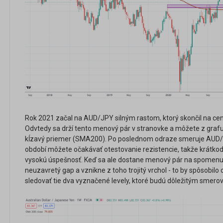
Rok 2021 začal na AUD/JPY silným rastom, ktorý skončil na cen
Odvtedy sa drží tento menový pár v stranovke a môžete z grafu 
kĺzavý priemer (SMA200). Po poslednom odraze smeruje AUD/J
období môžete očakávať otestovanie rezistencie, takže krátko
vysokú úspešnosť. Keď sa ale dostane menový pár na spomenut
neuzavretý gap a vznikne z toho trojitý vrchol - to by spôsobilo
sledovať tie dva vyznačené levely, ktoré budú dôležitým smerov