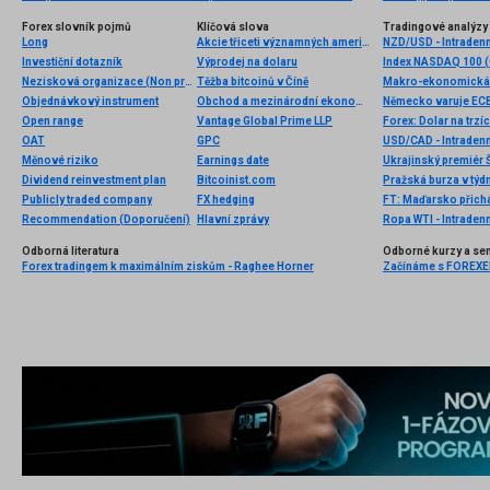
Forex slovník pojmů
Klíčová slova
Tradingové analýzy 
Long
Akcie třiceti významných amerických podniků
NZD/USD - Intradenn
Investiční dotazník
Výprodej na dolaru
Index NASDAQ 100 (C
Nezisková organizace (Non profit organization)
Těžba bitcoinů v Číně
Makro-ekonomická d
Objednávkový instrument
Obchod a mezinárodní ekonomika
Německo varuje ECB
Open range
Vantage Global Prime LLP
OAT
GPC
USD/CAD - Intradenn
Měnové riziko
Earnings date
Dividend reinvestment plan
Bitcoinist.com
Pražská burza v týdn
Publicly traded company
FX hedging
FT: Maďarsko přichá
Recommendation (Doporučení)
Hlavní zprávy
Ropa WTI - Intraden
Odborná literatura
Odborné kurzy a se
Forex tradingem k maximálním ziskům - Raghee Horner
Začínáme s FOREXEM 