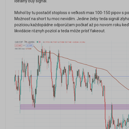
ideálny buy signál.
Mohol by tu postačiť stoploss o veľkosti max 100-150 pipov s 
Možnosť na short tu moc nevidím. Jedine žeby teda signál zlyha
pozíciou každopádne odporúčam počkať až po novom roku keďž
likvidácie rôznyh pozícií a teda môže prísť fakeout.