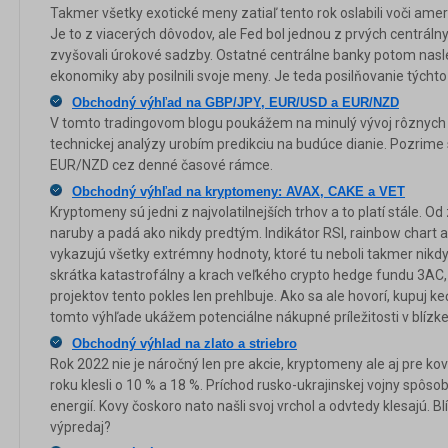
Takmer všetky exotické meny zatiaľ tento rok oslabili voči ame
Je to z viacerých dôvodov, ale Fed bol jednou z prvých centráln
zvyšovali úrokové sadzby. Ostatné centrálne banky potom nasledo
ekonomiky aby posilnili svoje meny. Je teda posilňovanie týcht
Obchodný výhľad na GBP/JPY, EUR/USD a EUR/NZD
V tomto tradingovom blogu poukážem na minulý vývoj rôznych
technickej analýzy urobím predikciu na budúce dianie. Pozrim
EUR/NZD cez denné časové rámce.
Obchodný výhľad na kryptomeny: AVAX, CAKE a VET
Kryptomeny sú jedni z najvolatilnejších trhov a to platí stále. Od
naruby a padá ako nikdy predtým. Indikátor RSI, rainbow chart a
vykazujú všetky extrémny hodnoty, ktoré tu neboli takmer nikdy
skrátka katastrofálny a krach veľkého crypto hedge fundu 3AC
projektov tento pokles len prehlbuje. Ako sa ale hovorí, kupuj keď
tomto výhľade ukážem potenciálne nákupné príležitosti v blízke
Obchodný výhlad na zlato a striebro
Rok 2022 nie je náročný len pre akcie, kryptomeny ale aj pre kovy
roku klesli o 10 % a 18 %. Príchod rusko-ukrajinskej vojny spôso
energií. Kovy čoskoro nato našli svoj vrchol a odvtedy klesajú. Bl
výpredaj?