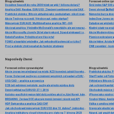
Blogy uživatelů
Forexové online zp
Dosáhne SpaceX do roku 2030 tržeb ve výši 1 bilionu dolarů?
Širší index S&P 500 
Analýza DAX, Nasdaq, EUR/USD: Zlepšený sentiment poslal DAX na nová maxima
Praktické okénko: Bitcoin aktuálně jako spekulativní, nikoli investiční aktivum
Akcie Tesly na rozcestí: Výrobce aut, nebo startup?
Index Dow Jones se 
Měnový pár EUR/AUD: Multitimeframe analýza (W1–H4)
Akciová analýza: Výsledky McDonald’s nepotěšily, ale ani neurazily. Jakou vizi společnost prezentovala?
Kladný závěr na pra
Akcie Microsoftu zlomily 26 let starý rekord. Důvod překvapil i samotné investory
RebelsFunding: Príležitosť pre Vás je tu!
FOMO a kvartální výsledky: Jak vyhodnotit potenciál a riziko?
Proč v období ztrát nesahat do funkční strategie
ČNB zasedání - ko
Naposledy čtené:
Forexové online zpravodajství
Blogy uživatelů
Akcie znovu jen přešlapují na místě, NZD konečně zahájil korekci srpnových ztrát
Praktická ukázka: 
Forex: Dolarové sazby po oznámení vysokých cel padají a EUR/USD letí vzhůru
StartTrader od Finto
USD/CAD – analýza a prognóza
Výhled pro Bitcoin 
ECB čelí extrémní nejistotě, sazby ale přesto půjdou dolů
Jak ochránit kapitá
Denný výhľad na EURUSD 27.1.2016
Obchodník měsíce: 
Asijsko-pacifický region táhl dolů pokles akcií v Jižní Koreji, kde bylo vyhlášeno stanné právo
iPhone jako nástroj 
BREAKING: Zpráva DOE ukazuje menší čerpání zásob než API
Souboj titánů: Apple
HDP Švýcarska a analýza CAD/CHF
Jak obchodovat měnový pár EUR/USD dne 10. dubna? Jednoduché tipy a obchodní analýza pro začátečníky
Grayscale vlastní v
Analýza indikátoru cloud Ichimoku pro zlato na 7. března 2023
Návod, jak využít d