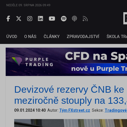
NEDĚLE 09. SRPNA 2026 09:49
ÚVOD
O NÁS
ČLÁNKY
ZPRAVODAJSTVÍ
ŠKOLA TR
Devizové rezervy ČNB ke 
meziročně stouply na 133,
09.01.2024 10:40
Autor:
Tým FXstreet.cz
Sekce:
Tradingové 