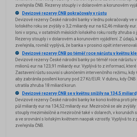
zveřejnila ČNB. Rezervy stouply i v dolarovém a korunovém vyjá
Devizové rezervy ČNB pokračovaly v růstu
Devizové rezervy České národní banky v lednu pokračovaly ve 
loňského roku se zvýšily o 3,2 miliardy eur na 62,46 miliardy eu
loni v srpnu, v ostatních měsících loňského roku rostly zhruba o 
Rezervy stouply i v dolarovém a korunovém vyjádření. Z údajů, 
zveřejnila, rovněž vyplývá, že banka v prosinci opět intervenova
Devizové rezervy ČNB po téměř roce nárůstu v květnu kle
Devizové rezervy České národní banky po téměř roce nárůstu v kv
milionů eur na 123,91 miliardy eur. Vyplývá to z informací, které
Zastavení růstu souvisí s ukončením intervenčního režimu, kdy
aby zabránila posílení koruny pod 27 Kč/EUR. V dubnu, kdy ČNB 
utratila zhruba 18 miliard korun.
Devizové rezervy ČNB se v květnu snížily na 134,5 miliard
Devizové rezervy České národní banky ke konci května proti př
půl miliardy eur na 134,52 miliardy eur. Meziročně se ale zvýšily
stouply meziměsíčně a meziročně také v dolarech, v korunách se
a ve srovnání s loňským květnem naopak vzrostly. Vyplývá to z
zveřejnila ČNB.