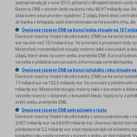
zaznamenaly již v roce 2015, přičemž v dřívějších letech rostly n
Rezervy ČNB v eurech činily na konci roku 80,97 miliardy eur. Re
dolarovém a korunovém vyjádření. Z údajů, které dnes centrální 
že banka v listopadu opět intervenovala na forexovém trhu, ale 
Devizové rezervy ČNB na konci ledna stouply na 157 mili
Devizové rezervy České národní banky (ČNB) se ke konci ledna m
eur na více než 157 miliard eur. Ve srovnání s prosincem byly vyš
Meziročně i meziměsíčně stouply rezervy také v korunách a dol
údajů, které dnes na svém webu zveřejnila ČNB. Eurová hodnot
vzrostla o přibližně osm procent, informovala centrální banka.
Devizové rezervy ČNB na konci loňského roku stouply na 
Devizové rezervy České národní banky (ČNB) se ke konci loňské
17 miliard eur na 152,5 miliardy eur. Ve srovnání s předchozím 
miliardy eur. Meziročně stouply rezervy také v korunách a dol
vzrostly rezervy v dolarech, v korunách klesly. Vyplývá to z pře
svém webu zveřejnila ČNB.
Devizové rezervy ČNB pokračovaly v růstu
Devizové rezervy České národní banky v únoru pokračovaly v růs
2,457 miliardy eur na 64,659 miliardy eur. Únorový nárůst byl mír
představoval 3,2 miliardy eur a byl nejvýraznější od loňského sr
loňského roku rostly rezervy v eurech o jednu až dvě miliardy. V