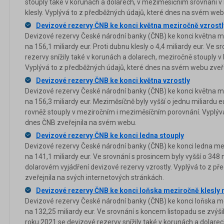
stouply také v korunách a dolarech, v meziměsíčním srovnání v 
klesly. Vyplývá to z předběžných údajů, které dnes na svém web
Devizové rezervy ČNB ke konci května meziročně vzrostly
Devizové rezervy České národní banky (ČNB) ke konci května me
na 156,1 miliardy eur. Proti dubnu klesly o 4,4 miliardy eur. V
rezervy snížily také v korunách a dolarech, meziročně stouply v 
Vyplývá to z předběžných údajů, které dnes na svém webu zveře
Devizové rezervy ČNB ke konci května vzrostly
Devizové rezervy České národní banky (ČNB) ke konci května me
na 156,3 miliardy eur. Meziměsíčně byly vyšší o jednu miliardu 
rovněž stouply v meziročním i meziměsíčním porovnání. Vyplývá
dnes ČNB zveřejnila na svém webu.
Devizové rezervy ČNB ke konci ledna stouply
Devizové rezervy České národní banky (ČNB) ke konci ledna mez
na 141,1 miliardy eur. Ve srovnání s prosincem byly vyšší o 348
dolarovém vyjádření devizové rezervy vzrostly. Vyplývá to z p
zveřejnila na svých internetových stránkách.
Devizové rezervy ČNB ke konci loňska meziročně klesly n
Devizové rezervy České národní banky (ČNB) ke konci loňska mez
na 132,25 miliardy eur. Ve srovnání s koncem listopadu se zvýšil
roku 2021 se devizové rezervy snížily také v korunách a dolare