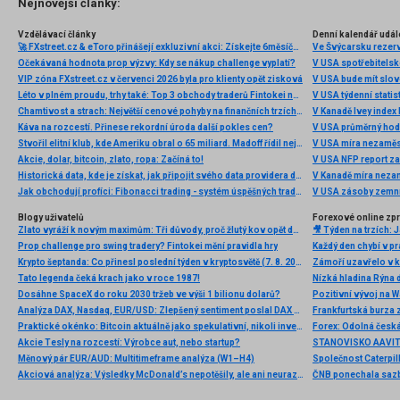
Nejnovější články:
Vzdělávací články
Denní kalendář udál
🚀 FXstreet.cz & eToro přinášejí exkluzivní akci: Získejte 6měsíční členství ve VIP zóně ZDARMA
Ve Švýcarsku rezer
Očekávaná hodnota prop výzvy: Kdy se nákup challenge vyplatí?
V USA spotřebitelsk
VIP zóna FXstreet.cz v červenci 2026 byla pro klienty opět zisková
V USA bude mít slo
Léto v plném proudu, trhy také: Top 3 obchody traderů Fintokei na indexech a zlatě
V USA týdenní statist
Chamtivost a strach: Největší cenové pohyby na finančních trzích (červenec 2026)
V Kanadě Ivey index
Káva na rozcestí. Přinese rekordní úroda další pokles cen?
V USA průměrný hod
Stvořil elitní klub, kde Ameriku obral o 65 miliard. Madoff řídil největší Ponzi dějin
V USA míra nezaměs
Akcie, dolar, bitcoin, zlato, ropa: Začíná to!
V USA NFP report z
Historická data, kde je získat, jak připojit svého data providera do MultiCharts a proč je budeme potřebovat? (4. díl)
V Kanadě míra neza
Jak obchodují profíci: Fibonacci trading - systém úspěšných traderů
V USA zásoby zemní
Blogy uživatelů
Forexové online zp
Zlato vyráží k novým maximům: Tři důvody, proč žlutý kov opět dominuje
Prop challenge pro swing tradery? Fintokei mění pravidla hry
Krypto šeptanda: Co přinesl poslední týden v kryptosvětě (7. 8. 2026)
Tato legenda čeká krach jako v roce 1987!
Nízká hladina Rýna 
Dosáhne SpaceX do roku 2030 tržeb ve výši 1 bilionu dolarů?
Pozitivní vývoj na Wa
Analýza DAX, Nasdaq, EUR/USD: Zlepšený sentiment poslal DAX na nová maxima
Frankfurtská burza 
Praktické okénko: Bitcoin aktuálně jako spekulativní, nikoli investiční aktivum
Akcie Tesly na rozcestí: Výrobce aut, nebo startup?
Měnový pár EUR/AUD: Multitimeframe analýza (W1–H4)
Akciová analýza: Výsledky McDonald’s nepotěšily, ale ani neurazily. Jakou vizi společnost prezentovala?