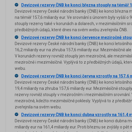
Devizové rezervy ČNB ke konci března stouply na téměř 1
Devizové rezervy České národní banky (ČNB) ke konci března me
na téměř 157,6 miliardy eur. Ve srovnání s únorem byly vyšší o 
stouply rezervy také v korunách a dolarech, v meziměsíčním srov
předběžných údajů, které dnes na svém webu zveřejnila ČNB.
Devizové rezervy ČNB ke konci července meziročně stou
Devizové rezervy České národní banky (ČNB) ke konci letošního
16,2 miliardy eur na zhruba 157,6 miliardy eur. Meziměsíčně ale k
V korunách rezervy rovněž stouply jen meziročně, ale meziměsíčn
meziročně i meziměsíčně. Vyplývá to z předběžných údajů, kte
webu.
Devizové rezervy ČNB ke konci června vzrostly na 157,6 m
Devizové rezervy České národní banky (ČNB) ke konci letošního
19,4 miliardy na zhruba 157,6 miliardy eur. Meziměsíčně stouply
rezervy rovněž stouply v meziročním i meziměsíčním srovnání. V
meziročně, kdežto meziměsíčně poklesly. Vyplývá to z předběž
zveřejnila na svém webu.
Devizové rezervy ČNB ke konci dubna vzrostly na 161,4 m
Devizové rezervy České národní banky (ČNB) ke konci dubna me
miliardy eur na 161,4 miliardy eur. Proti březnu se zvýšily o pět