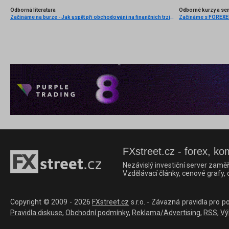
Odborná literatura
Odborné kurzy a se
Začínáme na burze - Jak uspět při obchodování na finančních trzích (1. vydání)
Začínáme s FOREXEM 
FXstreet.cz - forex, ko
Nezávislý investiční server zaměř
Vzdělávací články, cenové grafy,
Copyright © 2009 - 2026
FXstreet.cz
s.r.o. - Závazná pravidla pro p
Pravidla diskuse
,
Obchodní podmínky
,
Reklama/Advertising
,
RSS
,
Vý