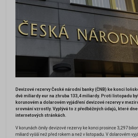
Devizové rezervy České národní banky (ČNB) ke konci loňsk
dvě miliardy eur na zhruba 133,4 miliardy. Proti listopadu byly
korunovém a dolarovém vyjádření devizové rezervy v mezi
srovnání vzrostly. Vyplývá to z předběžných údajů, které dne
internetových stránkách.
V korunách činily devizové rezervy ke konci prosince 3,297 bilio
miliard vyšší než před rokem a než v listopadu. V dolarovém vy