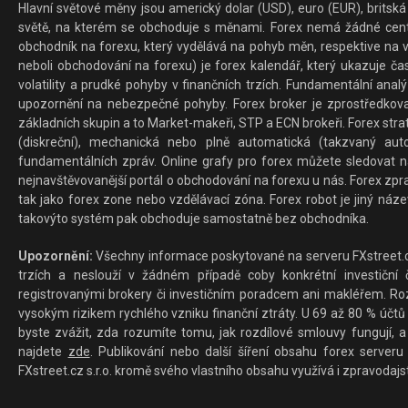
Hlavní světové měny jsou americký dolar (USD), euro (EUR), britská 
světě, na kterém se obchoduje s měnami. Forex nemá žádné centrál
obchodník na forexu, který vydělává na pohyb měn, respektive na v
neboli obchodování na forexu) je forex kalendář, který ukazuje č
volatility a prudké pohyby v finančních trzích. Fundamentální ana
upozornění na nebezpečné pohyby. Forex broker je zprostředkov
základních skupin a to Market-makeři, STP a ECN brokeři. Forex stra
(diskreční), mechanická nebo plně automatická (takzvaný aut
fundamentálních zpráv. Online grafy pro forex můžete sledovat na 
nejnavštěvovanější portál o obchodování na forexu u nás. Forex zprav
tak jako forex zone nebo vzdělávací zóna. Forex robot je jiný náz
takovýto systém pak obchoduje samostatně bez obchodníka.
Upozornění:
Všechny informace poskytované na serveru FXstreet.cz
trzích a neslouží v žádném případě coby konkrétní investiční č
registrovanými brokery či investičním poradcem ani makléřem. Rozd
vysokým rizikem rychlého vzniku finanční ztráty. U 69 až 80 % účtů 
byste zvážit, zda rozumíte tomu, jak rozdílové smlouvy fungují, a
najdete
zde
. Publikování nebo další šíření obsahu forex serveru
FXstreet.cz s.r.o. kromě svého vlastního obsahu využívá i zpravodajs