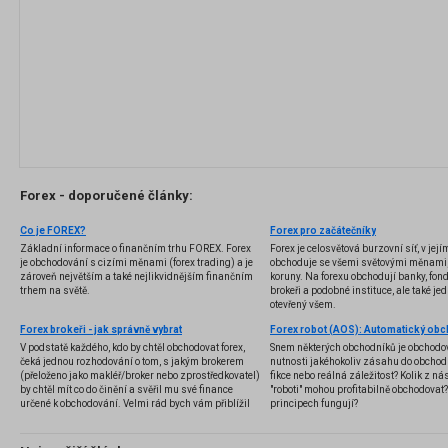
Forex - doporučené články:
Co je FOREX?
Forex pro začátečníky
Základní informace o finančním trhu FOREX. Forex
Forex je celosvětová burzovní síť, v jej
je obchodování s cizími měnami (forex trading) a je
obchoduje se všemi světovými měnami,
zároveň největším a také nejlikvidnějším finančním
koruny. Na forexu obchodují banky, fondy
trhem na světě.
brokeři a podobné instituce, ale také jedn
otevřený všem.
Forex brokeři - jak správně vybrat
V podstatě každého, kdo by chtěl obchodovat forex,
Snem některých obchodníků je obchodo
čeká jednou rozhodování o tom, s jakým brokerem
nutnosti jakéhokoliv zásahu do obchod
(přeloženo jako makléř/broker nebo zprostředkovatel)
fikce nebo reálná záležitost? Kolik z nás
by chtěl mít co do činění a svěřil mu své finance
"roboti" mohou profitabilně obchodovat
určené k obchodování. Velmi rád bych vám přiblížil
principech fungují?
problematiku výběru brokera, rozdíl mezi
jednotlivými typy brokerů a v neposlední řadě uvedu
několik příkladů nejznámějších z nich.