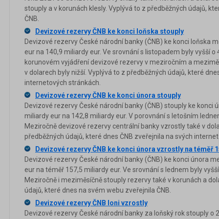
stouply a v korunách klesly. Vyplývá to z předběžných údajů, k
ČNB.
Devizové rezervy ČNB ke konci loňska stouply
Devizové rezervy České národní banky (ČNB) ke konci loňska me
eur na 140,9 miliardy eur. Ve srovnání s listopadem byly vyšší o
korunovém vyjádření devizové rezervy v meziročním a meziměs
v dolarech byly nižší. Vyplývá to z předběžných údajů, které dne
internetových stránkách.
Devizové rezervy ČNB ke konci února stouply
Devizové rezervy České národní banky (ČNB) stouply ke konci 
miliardy eur na 142,8 miliardy eur. V porovnání s letošním ledne
Meziročně devizové rezervy centrální banky vzrostly také v dol
předběžných údajů, které dnes ČNB zveřejnila na svých interne
Devizové rezervy ČNB ke konci února vzrostly na téměř 1
Devizové rezervy České národní banky (ČNB) ke konci února mez
eur na téměř 157,5 miliardy eur. Ve srovnání s lednem byly vyšší
Meziročně i meziměsíčně stouply rezervy také v korunách a dol
údajů, které dnes na svém webu zveřejnila ČNB.
Devizové rezervy ČNB loni vzrostly
Devizové rezervy České národní banky za loňský rok stouply o 21