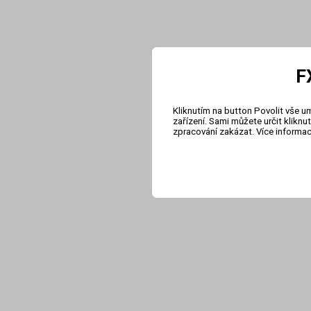
F
Kliknutím na button Povolit vše u
zařízení. Sami můžete určit klikn
zpracování zakázat. Více informa