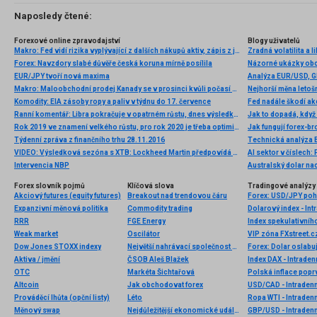
Naposledy čtené:
Forexové online zpravodajství
Blogy uživatelů
Makro: Fed vidí rizika vyplývající z dalších nákupů aktiv, zápis z jednání
Zradná volatilita a l
Forex: Navzdory slabé důvěře česká koruna mírně posílila
Názorné ukázky obch
EUR/JPY tvoří nová maxima
Makro: Maloobchodní prodej Kanady se v prosinci kvůli počasí propadl o 1,8pct
Nejhorší měna letoš
Komodity: EIA zásoby ropy a paliv v týdnu do 17. července
Fed nadále škodí ak
Ranní komentář: Libra pokračuje v opatrném růstu, dnes výsledky z britského trhu práce
Jak to dopadá, kdy
Rok 2019 ve znamení velkého růstu, pro rok 2020 je třeba optimismus tlumit
Jak fungují forex-br
Týdenní zpráva z finančního trhu 28.11.2016
VIDEO: Výsledková sezóna s XTB: Lockheed Martin předpovídá vyšší tržby, vrací akcionářům miliardy USD
AI sektor v číslech:
Intervencia NBP
Australský dolar na
Forex slovník pojmů
Klíčová slova
Tradingové analýzy 
Akciový futures (equity futures)
Breakout nad trendovou čáru
Forex: USD/JPY poh
Expanzivní měnová politika
Commodity trading
Dolarový index - Int
RRR
FGE Energy
Index spekulativníh
Weak market
Oscilátor
Dow Jones STOXX indexy
Největší nahrávací společnost na světě
Aktiva / jmění
ČSOB Aleš Blažek
Index DAX - Intraden
OTC
Markéta Šichtařová
Altcoin
Jak obchodovat forex
USD/CAD - Intradenn
Prováděcí lhůta (opční listy)
Léto
Ropa WTI - Intradenn
Měnový swap
Nejdůležitější ekonomické události
GBP/USD - Intradenn