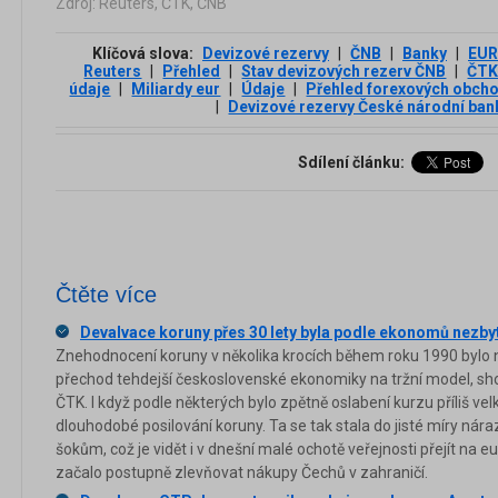
Zdroj: Reuters, ČTK, ČNB
Klíčová slova:
Devizové rezervy
|
ČNB
|
Banky
|
EUR
Reuters
|
Přehled
|
Stav devizových rezerv ČNB
|
ČT
údaje
|
Miliardy eur
|
Údaje
|
Přehled forexových obch
|
Devizové rezervy České národní ban
Sdílení článku:
Čtěte více
Devalvace koruny přes 30 lety byla podle ekonomů nezby
Znehodnocení koruny v několika krocích během roku 1990 byl
přechod tehdejší československé ekonomiky na tržní model, sh
ČTK. I když podle některých bylo zpětně oslabení kurzu příliš ve
dlouhodobé posilování koruny. Ta se tak stala do jisté míry n
šokům, což je vidět i v dnešní malé ochotě veřejnosti přejít na e
začalo postupně zlevňovat nákupy Čechů v zahraničí.