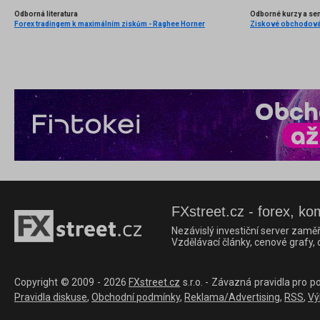
Odborná literatura
Odborné kurzy a se
Forex tradingem k maximálním ziskům - Raghee Horner
FXstreet.cz - forex, ko
Nezávislý investiční server zaměř
Vzdělávací články, cenové grafy,
Copyright © 2009 - 2026
FXstreet.cz
s.r.o. - Závazná pravidla pro p
Pravidla diskuse
,
Obchodní podmínky
,
Reklama/Advertising
,
RSS
,
Vý