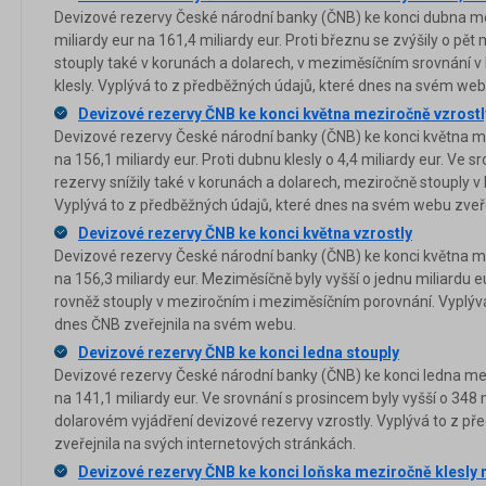
Devizové rezervy České národní banky (ČNB) ke konci dubna me
miliardy eur na 161,4 miliardy eur. Proti březnu se zvýšily o pět
stouply také v korunách a dolarech, v meziměsíčním srovnání v 
klesly. Vyplývá to z předběžných údajů, které dnes na svém web
Devizové rezervy ČNB ke konci května meziročně vzrostly
Devizové rezervy České národní banky (ČNB) ke konci května me
na 156,1 miliardy eur. Proti dubnu klesly o 4,4 miliardy eur. V
rezervy snížily také v korunách a dolarech, meziročně stouply v 
Vyplývá to z předběžných údajů, které dnes na svém webu zveře
Devizové rezervy ČNB ke konci května vzrostly
Devizové rezervy České národní banky (ČNB) ke konci května me
na 156,3 miliardy eur. Meziměsíčně byly vyšší o jednu miliardu 
rovněž stouply v meziročním i meziměsíčním porovnání. Vyplývá
dnes ČNB zveřejnila na svém webu.
Devizové rezervy ČNB ke konci ledna stouply
Devizové rezervy České národní banky (ČNB) ke konci ledna mez
na 141,1 miliardy eur. Ve srovnání s prosincem byly vyšší o 348
dolarovém vyjádření devizové rezervy vzrostly. Vyplývá to z p
zveřejnila na svých internetových stránkách.
Devizové rezervy ČNB ke konci loňska meziročně klesly n