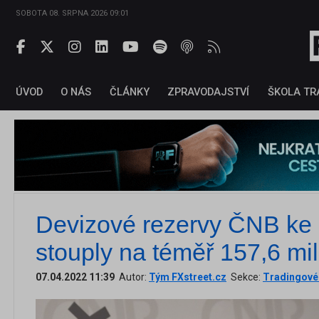
SOBOTA 08. SRPNA 2026 09:01
ÚVOD
O NÁS
ČLÁNKY
ZPRAVODAJSTVÍ
ŠKOLA TR
Devizové rezervy ČNB ke 
stouply na téměř 157,6 mil
07.04.2022 11:39
Autor:
Tým FXstreet.cz
Sekce:
Tradingové 