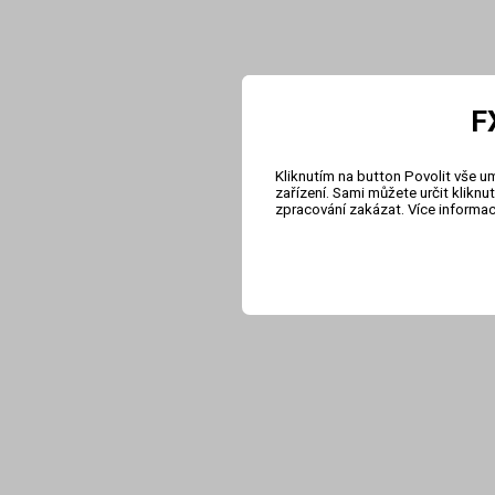
F
Kliknutím na button Povolit vše u
zařízení. Sami můžete určit klikn
zpracování zakázat. Více informa