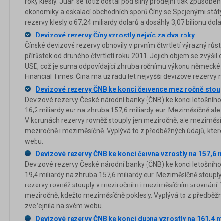
roky klesly. Jüan se totiž dostal pod silný prodejní tlak způso
ekonomiky a eskalací obchodních sporů Číny se Spojenými státy
rezervy klesly o 67,24 miliardy dolarů a dosáhly 3,07 bilionu dolar
Devizové rezervy Číny vzrostly nejvíc za dva roky
Čínské devizové rezervy obnovily v prvním čtvrtletí výrazný rů
přírůstek od druhého čtvrtletí roku 2011. Jejich objem se zvýšil o
USD, což je suma odpovídající zhruba ročnímu výkonu německé e
Financial Times. Čína má už řadu let nejvyšší devizové rezervy n
Devizové rezervy ČNB ke konci července meziročně stou
Devizové rezervy České národní banky (ČNB) ke konci letošního
16,2 miliardy eur na zhruba 157,6 miliardy eur. Meziměsíčně ale k
V korunách rezervy rovněž stouply jen meziročně, ale meziměsíčn
meziročně i meziměsíčně. Vyplývá to z předběžných údajů, kte
webu.
Devizové rezervy ČNB ke konci června vzrostly na 157,6 m
Devizové rezervy České národní banky (ČNB) ke konci letošního
19,4 miliardy na zhruba 157,6 miliardy eur. Meziměsíčně stouply
rezervy rovněž stouply v meziročním i meziměsíčním srovnání. V
meziročně, kdežto meziměsíčně poklesly. Vyplývá to z předběž
zveřejnila na svém webu.
Devizové rezervy ČNB ke konci dubna vzrostly na 161,4 m