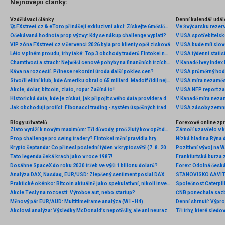
Nejnovější články:
Vzdělávací články
Denní kalendář udál
🚀 FXstreet.cz & eToro přinášejí exkluzivní akci: Získejte 6měsíční členství ve VIP zóně ZDARMA
Ve Švýcarsku rezer
Očekávaná hodnota prop výzvy: Kdy se nákup challenge vyplatí?
V USA spotřebitelsk
VIP zóna FXstreet.cz v červenci 2026 byla pro klienty opět zisková
V USA bude mít slo
Léto v plném proudu, trhy také: Top 3 obchody traderů Fintokei na indexech a zlatě
V USA týdenní statist
Chamtivost a strach: Největší cenové pohyby na finančních trzích (červenec 2026)
V Kanadě Ivey index
Káva na rozcestí. Přinese rekordní úroda další pokles cen?
V USA průměrný hod
Stvořil elitní klub, kde Ameriku obral o 65 miliard. Madoff řídil největší Ponzi dějin
V USA míra nezaměs
Akcie, dolar, bitcoin, zlato, ropa: Začíná to!
V USA NFP report z
Historická data, kde je získat, jak připojit svého data providera do MultiCharts a proč je budeme potřebovat? (4. díl)
V Kanadě míra neza
Jak obchodují profíci: Fibonacci trading - systém úspěšných traderů
V USA zásoby zemní
Blogy uživatelů
Forexové online zp
Zlato vyráží k novým maximům: Tři důvody, proč žlutý kov opět dominuje
Prop challenge pro swing tradery? Fintokei mění pravidla hry
Nízká hladina Rýna 
Krypto šeptanda: Co přinesl poslední týden v kryptosvětě (7. 8. 2026)
Pozitivní vývoj na Wa
Tato legenda čeká krach jako v roce 1987!
Frankfurtská burza 
Dosáhne SpaceX do roku 2030 tržeb ve výši 1 bilionu dolarů?
Analýza DAX, Nasdaq, EUR/USD: Zlepšený sentiment poslal DAX na nová maxima
Praktické okénko: Bitcoin aktuálně jako spekulativní, nikoli investiční aktivum
Akcie Tesly na rozcestí: Výrobce aut, nebo startup?
Měnový pár EUR/AUD: Multitimeframe analýza (W1–H4)
Denní shrnutí: Výpro
Akciová analýza: Výsledky McDonald’s nepotěšily, ale ani neurazily. Jakou vizi společnost prezentovala?
Tři trhy, které sledo