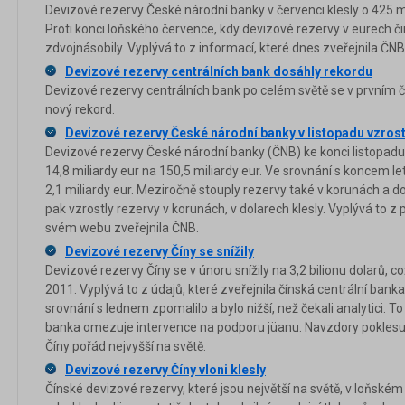
Devizové rezervy České národní banky v červenci klesly o 425 mi
Proti konci loňského července, kdy devizové rezervy v eurech čin
zdvojnásobily. Vyplývá to z informací, které dnes zveřejnila ČNB
Devizové rezervy centrálních bank dosáhly rekordu
Devizové rezervy centrálních bank po celém světě se v prvním čtv
nový rekord.
Devizové rezervy České národní banky v listopadu vzrostl
Devizové rezervy České národní banky (ČNB) ke konci listopadu
14,8 miliardy eur na 150,5 miliardy eur. Ve srovnání s koncem let
2,1 miliardy eur. Meziročně stouply rezervy také v korunách a dol
pak vzrostly rezervy v korunách, v dolarech klesly. Vyplývá to z
svém webu zveřejnila ČNB.
Devizové rezervy Číny se snížily
Devizové rezervy Číny se v únoru snížily na 3,2 bilionu dolarů, c
2011. Vyplývá to z údajů, které zveřejnila čínská centrální ban
srovnání s lednem zpomalilo a bylo nižší, než čekali analytici. T
banka omezuje intervence na podporu jüanu. Navzdory poklesu 
Číny pořád nejvyšší na světě.
Devizové rezervy Číny vloni klesly
Čínské devizové rezervy, které jsou největší na světě, v loňském 