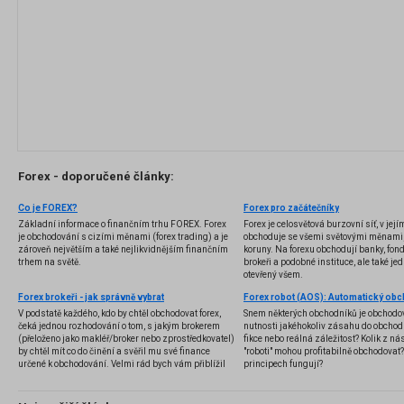
Forex - doporučené články:
Co je FOREX?
Forex pro začátečníky
Základní informace o finančním trhu FOREX. Forex
Forex je celosvětová burzovní síť, v jej
je obchodování s cizími měnami (forex trading) a je
obchoduje se všemi světovými měnami,
zároveň největším a také nejlikvidnějším finančním
koruny. Na forexu obchodují banky, fondy
trhem na světě.
brokeři a podobné instituce, ale také jedn
otevřený všem.
Forex brokeři - jak správně vybrat
V podstatě každého, kdo by chtěl obchodovat forex,
Snem některých obchodníků je obchodo
čeká jednou rozhodování o tom, s jakým brokerem
nutnosti jakéhokoliv zásahu do obchod
(přeloženo jako makléř/broker nebo zprostředkovatel)
fikce nebo reálná záležitost? Kolik z nás
by chtěl mít co do činění a svěřil mu své finance
"roboti" mohou profitabilně obchodovat
určené k obchodování. Velmi rád bych vám přiblížil
principech fungují?
problematiku výběru brokera, rozdíl mezi
jednotlivými typy brokerů a v neposlední řadě uvedu
několik příkladů nejznámějších z nich.