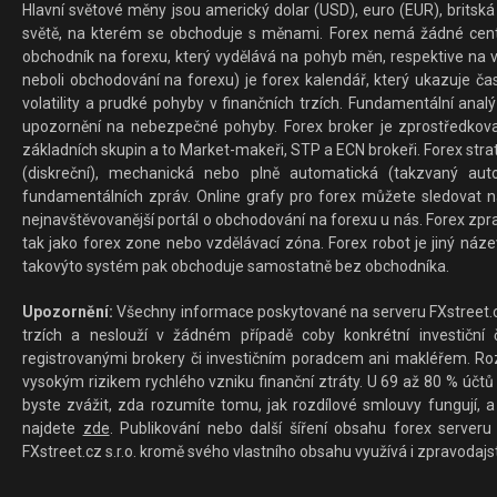
Hlavní světové měny jsou americký dolar (USD), euro (EUR), britská 
světě, na kterém se obchoduje s měnami. Forex nemá žádné centrál
obchodník na forexu, který vydělává na pohyb měn, respektive na v
neboli obchodování na forexu) je forex kalendář, který ukazuje č
volatility a prudké pohyby v finančních trzích. Fundamentální ana
upozornění na nebezpečné pohyby. Forex broker je zprostředkov
základních skupin a to Market-makeři, STP a ECN brokeři. Forex stra
(diskreční), mechanická nebo plně automatická (takzvaný aut
fundamentálních zpráv. Online grafy pro forex můžete sledovat na 
nejnavštěvovanější portál o obchodování na forexu u nás. Forex zprav
tak jako forex zone nebo vzdělávací zóna. Forex robot je jiný náz
takovýto systém pak obchoduje samostatně bez obchodníka.
Upozornění:
Všechny informace poskytované na serveru FXstreet.cz
trzích a neslouží v žádném případě coby konkrétní investiční č
registrovanými brokery či investičním poradcem ani makléřem. Rozd
vysokým rizikem rychlého vzniku finanční ztráty. U 69 až 80 % účtů 
byste zvážit, zda rozumíte tomu, jak rozdílové smlouvy fungují, a
najdete
zde
. Publikování nebo další šíření obsahu forex serveru
FXstreet.cz s.r.o. kromě svého vlastního obsahu využívá i zpravodajs