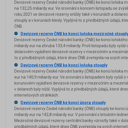
Devizové rezervy České národní banky (ČNB) ke konci loňska mez
na 132,25 miliardy eur. Ve srovnání s koncem listopadu se zvýšil
roku 2021 se devizové rezervy snížily také v korunách a dolare
stouply a v korunách klesly. Vyplývá to z předběžných údajů, k
ČNB.
Devizové rezervy ČNB ke konci loňska meziročně stouply 
Devizové rezervy České národní banky (ČNB) ke konci loňského
miliardy eur na zhruba 133,4 miliardy. Proti listopadu byly vyšší 
dolarovém vyjádření devizové rezervy v meziročním a meziměsí
to z předběžných údajů, které dnes ČNB zveřejnila na svých int
Devizové rezervy ČNB ke konci loňska stouply
Devizové rezervy České národní banky (ČNB) ke konci loňska me
eur na 140,9 miliardy eur. Ve srovnání s listopadem byly vyšší o
korunovém vyjádření devizové rezervy v meziročním a meziměs
v dolarech byly nižší. Vyplývá to z předběžných údajů, které dne
internetových stránkách.
Devizové rezervy ČNB ke konci února stouply
Devizové rezervy České národní banky (ČNB) stouply ke konci 
miliardy eur na 142,8 miliardy eur. V porovnání s letošním ledne
Meziročně devizové rezervy centrální banky vzrostly také v dol
předběžných údajů, které dnes ČNB zveřejnila na svých interne