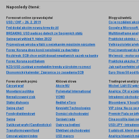
Naposledy čtené:
Forexové online zpravodajství
Blogy uživatelů
USD / CHF – 26. 2. 2019
Co je rozdělení akcií
Fed dodal akciím novou krev do žil
BREAKING: USD padá po datech ze Spojených států
Multitimeframe ana
Swingový výhled 9. týden 2022
Průmyslová výroba v Itálii s nečekaným měsíčním nárůstem
Velký pololetní přeh
Forex: Koruna dnes končí nejsilnější za dva týdny
Proč investovat do
Rozbřesk: ECB chce snížit dopad negativních sazeb na banky
My lenoši - motor p
Forex: Koruna pod tlakem
Praktická ukázka: P
NZD/USD zůstává v medvědím trendu v širokém rozmezí
Jak najít perfektní o
Ekonomický kalendár: Zápisnica zo zasadania ECB
Euro Stoxx 50 pod t
Forex slovník pojmů
Klíčová slova
Tradingové analýzy 
Čárový graf
Akcie NU
Michel: Lídři EU vykr
Monetární politika
Polymetal International
Analýza: ČR si v žeb
Nerealizovaný zisk
VOW3
Státní dluhopis
Ředitel eToro
Bloomberg: V bouřli
Swing chart
Keysight Technologies
VIP zóna: Na co se m
Fondy dividendové
Domácí obchodování
Swing
Správní rada
Čína posílila jüan n
Svíčkové grafy (Candlesticks)
Úvěry na bydlení
USD/JPY - Intradenn
Transformovaný fond
Efektivní obchodování
5 událostí, které dn
Cenově vážený index
USD majors
Analýza hlavních m