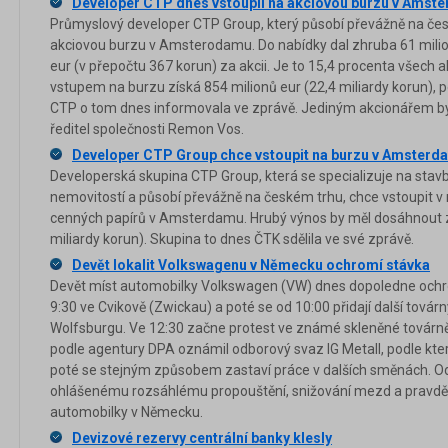
Developer CTP dnes vstoupil na akciovou burzu v Amst
Průmyslový developer CTP Group, který působí převážně na čes
akciovou burzu v Amsterodamu. Do nabídky dal zhruba 61 milio
eur (v přepočtu 367 korun) za akcii. Je to 15,4 procenta všech a
vstupem na burzu získá 854 milionů eur (22,4 miliardy korun), p
CTP o tom dnes informovala ve zprávě. Jediným akcionářem byl
ředitel společnosti Remon Vos.
Developer CTP Group chce vstoupit na burzu v Amsterd
Developerská skupina CTP Group, která se specializuje na stav
nemovitostí a působí převážně na českém trhu, chce vstoupit v 
cenných papírů v Amsterdamu. Hrubý výnos by měl dosáhnout z
miliardy korun). Skupina to dnes ČTK sdělila ve své zprávě.
Devět lokalit Volkswagenu v Německu ochromí stávka
Devět míst automobilky Volkswagen (VW) dnes dopoledne ochro
9:30 ve Cvikově (Zwickau) a poté se od 10:00 přidají další továrn
Wolfsburgu. Ve 12:30 začne protest ve známé skleněné továrně
podle agentury DPA oznámil odborový svaz IG Metall, podle kter
poté se stejným způsobem zastaví práce v dalších směnách. Odb
ohlášenému rozsáhlému propouštění, snižování mezd a pravd
automobilky v Německu.
Devizové rezervy centrální banky klesly