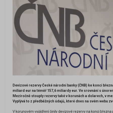
Devizové rezervy České národní banky (ČNB) ke konci březn
miliard eur na téměř 157,6 miliardy eur. Ve srovnání s únorem
Meziročně stouply rezervy také v korunách a dolarech, v me
Vyplývá to z předběžných údajů, které dnes na svém webu zv
V korunovém vyjádření činily devizové rezervy na konci března p