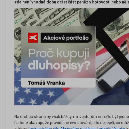
zda není vhodná doba držet část peněz v hotovosti nebo něj
Na druhou stranu by však běžným investorům nemělo být jedno, 
historie ukazuje, že pravidelné investování je to nejlepší, co může
z témat
nejnovějšího dílu Akciového portfolia Tomáše Vranky
, 