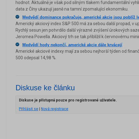
hodnot. Aktuálně je však pod silným tlakem fundamentální vyhl
data z Číny ukazují jasně na tamní zpomalující ekonomiku.
Medvědí dominance pokračuje, americké akcie jsou poblíž 
Americký akciový index S&P 500 má za sebou další propad, v up
Rychlý sesun jen potvrdilo další výrazné zvýšení úrokových sa
Jeromea Powella. Akciový trh se tak přiblížil k červnovému min
Medvědí hody nekončí, americké akcie dále krvácejí
Americké akciové indexy mají za sebou nejhorší týden od finanč
500 odepsal 14,98 %.
Diskuse ke článku
Diskuse je přístupná pouze pro registrované uživatele.
Přihlásit se
|
Nová registrace