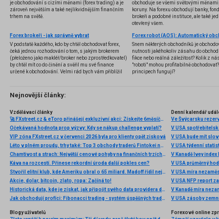
je obchodování s cizími měnami (forex trading) a je
obchoduje se všemi světovými měnami,
zároveň největším a také nejlikvidnějším finančním
koruny. Na forexu obchodují banky, fondy
trhem na světě.
brokeři a podobné instituce, ale také jedn
otevřený všem.
Forex brokeři - jak správně vybrat
V podstatě každého, kdo by chtěl obchodovat forex,
Snem některých obchodníků je obchodo
čeká jednou rozhodování o tom, s jakým brokerem
nutnosti jakéhokoliv zásahu do obchod
(přeloženo jako makléř/broker nebo zprostředkovatel)
fikce nebo reálná záležitost? Kolik z nás
by chtěl mít co do činění a svěřil mu své finance
"roboti" mohou profitabilně obchodovat
určené k obchodování. Velmi rád bych vám přiblížil
principech fungují?
problematiku výběru brokera, rozdíl mezi
jednotlivými typy brokerů a v neposlední řadě uvedu
několik příkladů nejznámějších z nich.
Nejnovější články:
Vzdělávací články
Denní kalendář udál
🚀 FXstreet.cz & eToro přinášejí exkluzivní akci: Získejte 6měsíční členství ve VIP zóně ZDARMA
Ve Švýcarsku rezer
Očekávaná hodnota prop výzvy: Kdy se nákup challenge vyplatí?
V USA spotřebitelsk
VIP zóna FXstreet.cz v červenci 2026 byla pro klienty opět zisková
V USA bude mít slo
Léto v plném proudu, trhy také: Top 3 obchody traderů Fintokei na indexech a zlatě
V USA týdenní statist
Chamtivost a strach: Největší cenové pohyby na finančních trzích (červenec 2026)
V Kanadě Ivey index
Káva na rozcestí. Přinese rekordní úroda další pokles cen?
V USA průměrný hod
Stvořil elitní klub, kde Ameriku obral o 65 miliard. Madoff řídil největší Ponzi dějin
V USA míra nezaměs
Akcie, dolar, bitcoin, zlato, ropa: Začíná to!
V USA NFP report z
Historická data, kde je získat, jak připojit svého data providera do MultiCharts a proč je budeme potřebovat? (4. díl)
V Kanadě míra neza
Jak obchodují profíci: Fibonacci trading - systém úspěšných traderů
V USA zásoby zemní
Blogy uživatelů
Forexové online zp