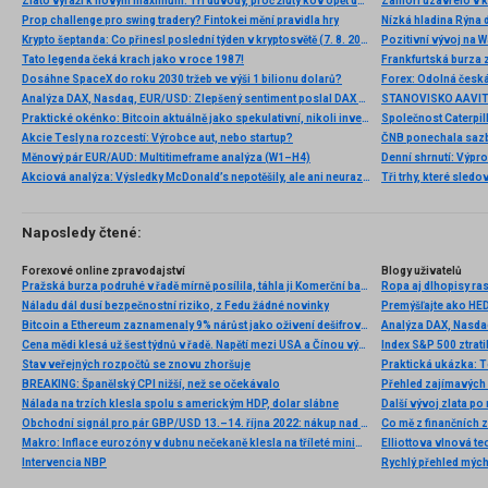
Zlato vyráží k novým maximům: Tři důvody, proč žlutý kov opět dominuje
Prop challenge pro swing tradery? Fintokei mění pravidla hry
Nízká hladina Rýna 
Krypto šeptanda: Co přinesl poslední týden v kryptosvětě (7. 8. 2026)
Pozitivní vývoj na Wa
Tato legenda čeká krach jako v roce 1987!
Frankfurtská burza 
Dosáhne SpaceX do roku 2030 tržeb ve výši 1 bilionu dolarů?
Analýza DAX, Nasdaq, EUR/USD: Zlepšený sentiment poslal DAX na nová maxima
Praktické okénko: Bitcoin aktuálně jako spekulativní, nikoli investiční aktivum
Akcie Tesly na rozcestí: Výrobce aut, nebo startup?
Měnový pár EUR/AUD: Multitimeframe analýza (W1–H4)
Denní shrnutí: Výpro
Akciová analýza: Výsledky McDonald’s nepotěšily, ale ani neurazily. Jakou vizi společnost prezentovala?
Tři trhy, které sledo
Naposledy čtené:
Forexové online zpravodajství
Blogy uživatelů
Pražská burza podruhé v řadě mírně posílila, táhla ji Komerční banka a Moneta
Ropa aj dlhopisy ra
Náladu dál dusí bezpečnostní riziko, z Fedu žádné novinky
Premýšľajte ako H
Bitcoin a Ethereum zaznamenaly 9% nárůst jako oživení dešifrovacích trhů
Cena mědi klesá už šest týdnů v řadě. Napětí mezi USA a Čínou výhledu nepomáhá
Index S&P 500 ztrati
Stav veřejných rozpočtů se znovu zhoršuje
Praktická ukázka: T
BREAKING: Španělský CPI nižší, než se očekávalo
Přehled zajímavých i
Nálada na trzích klesla spolu s americkým HDP, dolar slábne
Další vývoj zlata po
Obchodní signál pro pár GBP/USD 13.–14. října 2022: nákup nad úrovní 1,1060 (21 SMA)
Co mě z finančních 
Makro: Inflace eurozóny v dubnu nečekaně klesla na tříleté minimum
Intervencia NBP
Rychlý přehled mých