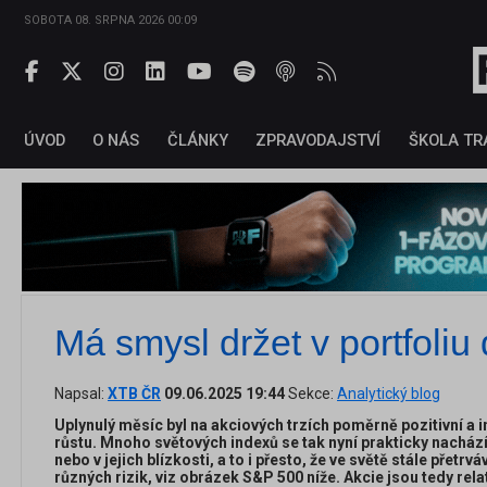
SOBOTA 08. SRPNA 2026 00:09
ÚVOD
O NÁS
ČLÁNKY
ZPRAVODAJSTVÍ
ŠKOLA TR
Má smysl držet v portfoliu
Napsal:
XTB ČR
09.06.2025 19:44
Sekce:
Analytický blog
Uplynulý měsíc byl na akciových trzích poměrně pozitivní a
růstu. Mnoho světových indexů se tak nyní prakticky nacház
nebo v jejich blízkosti, a to i přesto, že ve světě stále přet
různých rizik, viz obrázek S&P 500 níže. Akcie jsou tedy rela