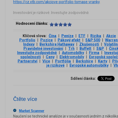
https://cz.xtb.com/akciove-portfolio-tomase-vranky
.
Investování je rizikové. Investujte zodpovědně.
Hodnocení článku:
Klíčová slova:
Čína
|
Peníze
|
ETF
|
Rizika
|
Akcie
Portfolio
|
Pozice
|
Pákový efekt
|
S&P 500
|
Warren 
Indexy
|
Berkshire Hathaway
|
Zkušenosti
|
Volatiln
Pravidelné investování
|
Trh
|
Buffett
|
S&P
|
Čínsk
Investujte zodpovědně
|
Automobilky
|
Firma
|
Investuj
společnosti
|
Ceny
|
Elektromobily
|
Evropské společ
Partnerství
|
Vice
|
Portfólia
|
Berkshire
|
Karty
|
Při
je rizikové
|
Evropské automobilky
|
Vh
Sdílení článku:
Čtěte více
Market Scanner
Naučení se technické analýze je v současnosti jedním z několik