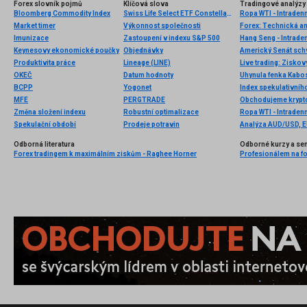
Forex slovník pojmů
Klíčová slova
Tradingové analýzy 
Bloomberg Commodity Index
Swiss Life Select ETF Constellation
Ropa WTI - Intradenn
Market timer
Výkonnost společnosti
Forex: Technická a
Imunizace
Zastoupení v indexu S&P 500
Hang Seng - Intrade
Keynesovy ekonomické poučky
Objednávky
Americký Senát schvá
Produktivita práce
Lineage (LINE)
Live trading: Zisko
OKEČ
Datum hodnoty
Uhynula fenka Kabos
BCPP
Yogonet
Index spekulativníh
MFE
PERGTRADE
Změna složení indexu
Robustní optimalizace
Ropa WTI - Intradenn
Spekulační období
Prodeje potravin
Analýza AUD/USD, 
Odborná literatura
Odborné kurzy a se
Forex tradingem k maximálním ziskům - Raghee Horner
Profesionálem na for