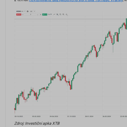
Zdroj: Investiční apka XTB