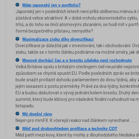
Máte japonský jen v portfoliu?
Japonský jen v posledních letech není příliš oblíbenou měnou 
zůstává velice atraktivní. A v době vrcholu ekonomického cyklu
trhů, a do toho se řinčí atomovými zbraněmi, se hodí mít v portfo
formě bezpečného přístavu, nemyslíte?
Maximalizace zisku díky diverzifikaci
Diverzifikace je důležitá jak v investování, tak i obchodování. 
zisku, takže se v tomto článku podíváme na možné směry, jak di
Mayové dochází čas a o brexitu zdaleka není rozhodnuto
Velká Británie spolu s britským sterlingem čelí neustálé nejist
způsobem se chystá opustit EU. Podle posledních zpráv se br
bude snažit protlačit dohodu parlamentem do dvou týdnů, ab
jejím sesazení z postu premiérky. Právě za dva týdny, konkrétně 1
EU a budou diskutovat o vývoji jednání kolem brexitu. Druhý den,
summit, který bude klíčový pro následné finální rozhodnutí 
listopadu.
Mé dnešní ráno
Nejen pro mmFX. K včerejší reakci nad článkem vynechané ........ 
Měď pod drobnohledem profilace a techniky COT
Měď patří mezi kovy, které by mohly z dlouhodobého hlediska