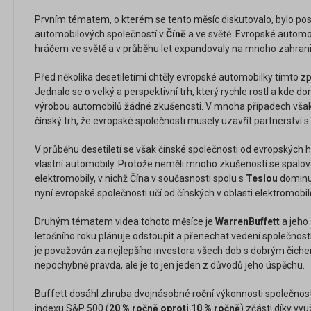
Prvním tématem, o kterém se tento měsíc diskutovalo, bylo po
automobilových společností v
Číně
a ve světě. Evropské automo
hráčem ve světě a v průběhu let expandovaly na mnoho zahrani
Před několika desetiletími chtěly evropské automobilky tímto 
Jednalo se o velký a perspektivní trh, který rychle rostl a kde 
výrobou automobilů žádné zkušenosti. V mnoha případech vša
čínský trh, že evropské společnosti musely uzavřít partnerství
V průběhu desetiletí se však čínské společnosti od evropských h
vlastní automobily. Protože neměli mnoho zkušeností se spalova
elektromobily, v nichž Čína v současnosti spolu s
Teslou
dominuj
nyní evropské společnosti učí od čínských v oblasti elektromobi
Druhým tématem videa tohoto měsíce je
Warren
Buffett
a jeho
letošního roku plánuje odstoupit a přenechat vedení společnost
je považován za nejlepšího investora všech dob s dobrým čiche
nepochybně pravda, ale je to jen jeden z důvodů jeho úspěchu.
Buffett dosáhl zhruba dvojnásobné roční výkonnosti společnost
indexu S&P 500 (
20 % ročně oproti 10 % ročně
) zčásti díky vyu