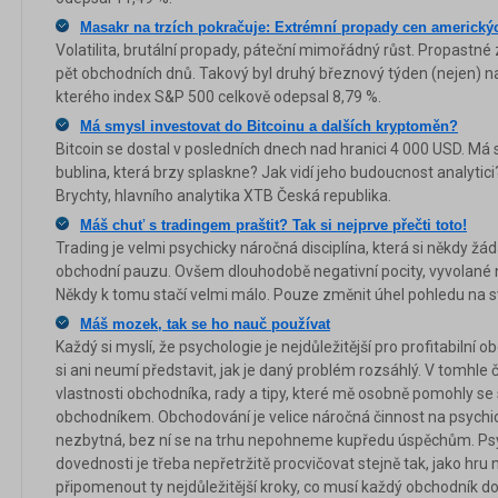
Masakr na trzích pokračuje: Extrémní propady cen amerických
Volatilita, brutální propady, páteční mimořádný růst. Propastn
pět obchodních dnů. Takový byl druhý březnový týden (nejen) 
kterého index S&P 500 celkově odepsal 8,79 %.
Má smysl investovat do Bitcoinu a dalších kryptoměn?
Bitcoin se dostal v posledních dnech nad hranici 4 000 USD. Má 
bublina, která brzy splaskne? Jak vidí jeho budoucnost analytic
Brychty, hlavního analytika XTB Česká republika.
Máš chuť s tradingem praštit? Tak si nejprve přečti toto!
Trading je velmi psychicky náročná disciplína, která si někdy ž
obchodní pauzu. Ovšem dlouhodobě negativní pocity, vyvolané 
Někdy k tomu stačí velmi málo. Pouze změnit úhel pohledu na svů
Máš mozek, tak se ho nauč používat
Každý si myslí, že psychologie je nejdůležitější pro profitabiln
si ani neumí představit, jak je daný problém rozsáhlý. V tomhle 
vlastnosti obchodníka, rady a tipy, které mě osobně pomohly se
obchodníkem. Obchodování je velice náročná činnost na psychi
nezbytná, bez ní se na trhu nepohneme kupředu úspěchům. Psyc
dovednosti je třeba nepřetržitě procvičovat stejně tak, jako hru
připomenout ty nejdůležitější kroky, co musí každý obchodník d