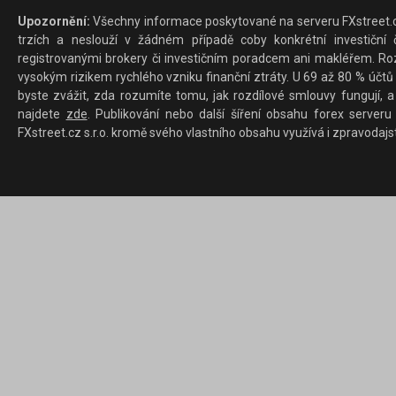
Upozornění:
Všechny informace poskytované na serveru FXstreet.cz
trzích a neslouží v žádném případě coby konkrétní investiční č
registrovanými brokery či investičním poradcem ani makléřem. Rozd
vysokým rizikem rychlého vzniku finanční ztráty. U 69 až 80 % účtů 
byste zvážit, zda rozumíte tomu, jak rozdílové smlouvy fungují, a
najdete
zde
. Publikování nebo další šíření obsahu forex serveru
FXstreet.cz s.r.o. kromě svého vlastního obsahu využívá i zpravodajs