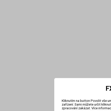
F
Kliknutím na button Povolit vše u
zařízení. Sami můžete určit klikn
zpracování zakázat. Více informa