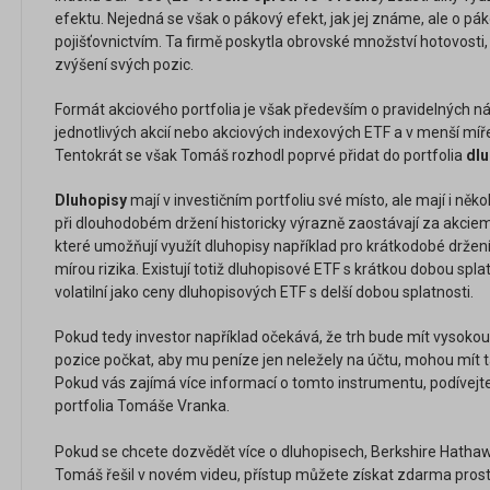
efektu. Nejedná se však o pákový efekt, jak jej známe, ale o p
pojišťovnictvím. Ta firmě poskytla obrovské množství hotovosti,
zvýšení svých pozic.
Formát akciového portfolia je však především o pravidelných nák
jednotlivých akcií nebo akciových indexových ETF a v menší m
Tentokrát se však Tomáš rozhodl poprvé přidat do portfolia
dlu
Dluhopisy
mají v investičním portfoliu své místo, ale mají i někol
při dlouhodobém držení historicky výrazně zaostávají za akciemi
které umožňují využít dluhopisy například pro krátkodobé držení
mírou rizika. Existují totiž dluhopisové ETF s krátkou dobou splat
volatilní jako ceny dluhopisových ETF s delší dobou splatnosti.
Pokud tedy investor například očekává, že trh bude mít vysoko
pozice počkat, aby mu peníze jen neležely na účtu, mohou mít 
Pokud vás zajímá více informací o tomto instrumentu, podívejte
portfolia Tomáše Vranka.
Pokud se chcete dozvědět více o dluhopisech, Berkshire Hatha
Tomáš řešil v novém videu, přístup můžete získat zdarma pros