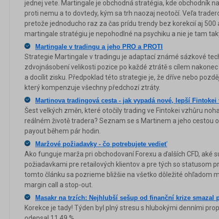
jednej vete. Martingale je obchodná stratégia, kde obchodník n
proti nemu a to dovtedy, kým sa trh naozaj neotočí. Veľa trade
pretože jednoducho raz za čas prídu trendy bez korekcií aj 500
martingale stratégiu je nepohodlné na psychiku a nie je tam taký 
Martingale v tradingu a jeho PRO a PROTI
Strategie Martingale v tradingu je adaptací známé sázkové tech
zdvojnásobení velikosti pozice po každé ztrátě s cílem nakonec
a docílit zisku. Předpoklad této strategie je, že dříve nebo poz
který kompenzuje všechny předchozí ztráty.
Martinova tradingová cesta - jak vypadá nové, lepší Fintokei 
Šest velkých změn, které otočily trading ve Fintokei vzhůru noh
reálném životě tradera? Seznam se s Martinem a jeho cestou od
payout během pár hodin.
Maržové požiadavky - čo potrebujete vedieť
Ako funguje marža pri obchodovaní Forexu a ďalších CFD, aké 
požiadavkami pre retailových klientov a pre tých so statusom 
tomto článku sa pozrieme bližšie na všetko dôležité ohľadom
margin call a stop-out.
Masakr na trzích: Nejhlubší sešup od finanční krize smazal 
Korekce je tady! Týden byl plný stresu s hlubokými denními pr
odepsal 11,49 %.