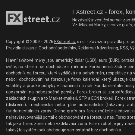
FXstreet.cz - forex, ko
Nezávislý investiční server zaměř
Vzdělávací články, cenové grafy,
Copyright © 2009 - 2026
FXstreet.cz
s.r.o. - Závazná pravidla pro p
Pravidla diskuse
,
Obchodní podmínky
,
Reklama/Advertising
,
RSS
,
Vý
Hlavní světové měny jsou americký dolar (USD), euro (EUR), britská 
světě, na kterém se obchoduje s měnami. Forex nemá žádné centrál
obchodník na forexu, který vydělává na pohyb měn, respektive na v
neboli obchodování na forexu) je forex kalendář, který ukazuje č
volatility a prudké pohyby v finančních trzích. Fundamentální ana
upozornění na nebezpečné pohyby. Forex broker je zprostředkov
základních skupin a to Market-makeři, STP a ECN brokeři. Forex stra
(diskreční), mechanická nebo plně automatická (takzvaný aut
fundamentálních zpráv. Online grafy pro forex můžete sledovat na 
nejnavštěvovanější portál o obchodování na forexu u nás. Forex zprav
tak jako forex zone nebo vzdělávací zóna. Forex robot je jiný náz
takovýto systém pak obchoduje samostatně bez obchodníka.