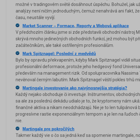
možné v tradingovém světě dosáhnout úspěchu. Bohužel, jak už 
analýzy není ničím jednoduchým, čemuž nenahrává ani fakt, že 
času, neustále vyvíjí.
Market Scanner – Formace, Reporty a Webová aplikace
V předchozím článku jsme si zde představili obchodní nástroj M
skrývá mnoho jedinečných obchodních funkcí, jež mohou být p
začátečníkům, ale také ostříleným profesionálům.
Mark Spitznagel: Poslední z medvědů
Bylo by opravdu překvapením, kdyby Mark Spitznagel viděl situaci
profesionální deformace, protože jeho hedgeový fond Univers
především na management rizik. Od spolupracovníka Nassima T
nevěnoval černým labutím. Mark Spitznagel věští pokles trhů m
Martingale investovanie ako najvýnosnejšia stratégia?
Každý nejako obchoduje či investuje. Inštrumentov, obchodných 
sa ale za poslednú dekádu udialo je to, že kryptomeny nám ukáz
finančné aktíva a nikam neodchádzajú. Nie je to len tulipánová
progresívne rastie exponenciálnym tempom a je len na ľuďoch č
nie.
Martingale pre pokročilých
Takmer každý vie o čo sa jedná keď sa spomenie martingale, no 