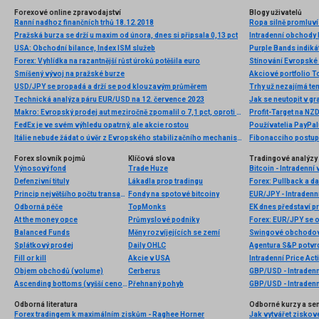
Forexové online zpravodajství
Blogy uživatelů
Ranní nadhoz finančních trhů 18.12.2018
Ropa silně promluví 
Pražská burza se drží u maxim od února, dnes si připsala 0,13 pct
Intradenní obchody I
USA: Obchodní bilance, Index ISM služeb
Forex: Vyhlídka na razantnější růst úroků potěšila euro
Stínování Evropské 
Smíšený vývoj na pražské burze
USD/JPY se propadá a drží se pod klouzavým průměrem
Trhy už nezajímá te
Technická analýza páru EUR/USD na 12. července 2023
Jak se neutopit v gr
Makro: Evropský prodej aut meziročně zpomalil o 7,1 pct, oproti říjnu vzrostl
FedEx je ve svém výhledu opatrný, ale akcie rostou
Používatelia PayPal
Itálie nebude žádat o úvěr z Evropského stabilizačního mechanismu
Fibonacciho postupno
Forex slovník pojmů
Klíčová slova
Tradingové analýzy 
Výnosový fond
Trade Huze
Bitcoin - Intradenní
Defenzivní tituly
Lákadla prop tradingu
Forex: Pullback a d
Princip největšího počtu transakcí
Fondy na spotové bitcoiny
EUR/JPY - Intradenn
Odborná péče
TopMonks
EK dnes představí p
At the money opce
Průmyslové podniky
Forex: EUR/JPY se o
Balanced Funds
Měny rozvíjejících se zemí
Swingové obchodov
Splátkový prodej
Daily OHLC
Agentura S&P potvr
Fill or kill
Akcie v USA
Intradenní Price Ac
Objem obchodů (volume)
Cerberus
GBP/USD - Intradenn
Ascending bottoms (vyšší cenová dna)
Přehnaný pohyb
GBP/USD - Intradenn
Odborná literatura
Odborné kurzy a se
Forex tradingem k maximálním ziskům - Raghee Horner
Jak vytvářet ziskov