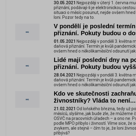
30.05.2021
Nejpozději v úterý 1. června mu
přiznání, podávají-li je elektronickou cesto
situaci o měsíc posunut, nejde ovšem hne
loni. Pozor tedy na to.
V pondělí je poslední termí
přiznání. Pokuty budou o dos
01.05.2021
Nejpozději v pondělí 3. května 
daňová přiznání. Termín je kvůli pandemick
ovšem hned o několikaměsíční odsunutí jako
Lidé mají poslední dny na 
přiznání. Pokuty budou vyšš
28.04.2021
Nejpozději v pondělí 3. května 
daňová přiznání. Termín je kvůli pandemick
ovšem hned o několikaměsíční odsunutí jako
Kdo ve skutečnosti zachraň
živnostníky? Vláda to není...
21.02.2021
Od loňského března, tedy už po
měsíců, slyšíme, jak bude zle, že můžeme če
OSVČ na pracovních úřadech – a ono ne. Po
podle MPO přibylo i živností. Víme sice, že s
zvykem, ale stejně – čím to je, že loni živn
přibývá?