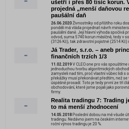
ušetří i přes 80 tisíc korun.
projedná „menší daňovou re
paušální daň
26.06.2020
Živnostníky od příštího roku d
pondělí má vláda projednat návrh minister
paušální daně. Její hlavní výhoda spočívá pr
odvod, suma 5740 korun měsíčně, tedy v sob
(3126 Kč), tak zdravotní pojistné (2514 Kč)
Já Trader, s.r.o. – aneb pri
finančních trzích 1/3
11.02.2019
V CLEO.one pro vás spouštíme 
jednoduchou tvorbu algoritmických obchod
zamysleli nad tím, proč vlastní vůbec lidi s
překážky musí překonávat předtím, než s
úspěšně prosadí. Toto je tedy první ze tří
obchodování, které jsme pojali jako porovn
firmy.
Realita tradingu 7: Trading 
to má menší zhodnocení
14.05.2018
Poslední dobou na mě všude út
tradingu. Nedávno jsem na českém internet
roční výnos tradingu je 20 %.