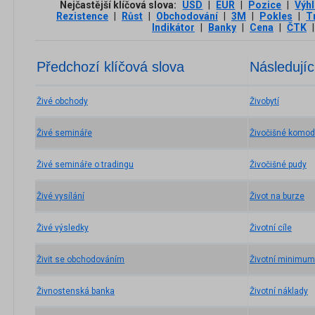
Nejčastější klíčová slova:
USD
|
EUR
|
Pozice
|
Výh
Rezistence
|
Růst
|
Obchodování
|
3М
|
Pokles
|
T
Indikátor
|
Banky
|
Cena
|
ČTK
|
Předchozí klíčová slova
Následujíc
Živé obchody
Živobytí
Živé semináře
Živočišné komod
Živé semináře o tradingu
Živočišné pudy
Živé vysílání
Život na burze
Živé výsledky
Životní cíle
Živit se obchodováním
Životní minimum
Živnostenská banka
Životní náklady