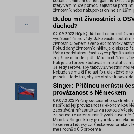
koupit si online něco nelegálního. Dnes se je
který vám může pomoci zajistit se proti inf
živnostník nebo nakupovat online s nižšími 
Budou mít živnostníci a OS
důchod?
02.09.2023
Nějaký důchod budou mít živnos
výdělečně činné vždy. Jako všichni ostatní.
živnostníci během svého ekonomicky aktivn
Pokud daný živnostník inklinuje k laissez-f
třeba i podstatnou část svých příjmů zastí
že přece nebude cpát státu do chřtánu víc
Pak je ale férové zůstávat mimo stát co možn
Je tedy férové, aby takový živnostník měl v
Nebude se mu či jí to asi líbit, ale vždyť je to
jednali – tedy tak, aby jim stát vstupoval 
Singer: Příčinou nerůstu če
provázanost s Německem
09.07.2023
Příčiny současného špatného v
například její provázanost s ekonomikou N
zaostávání infrastruktury a rostoucí výdaj
za pouhou existenci, míní bývalý guvernér
Miroslav Singer, který je nyní hlavním eko
to serveru Lidovky.cz. Česká ekonomika v le
meziročně o 0,5 procenta.