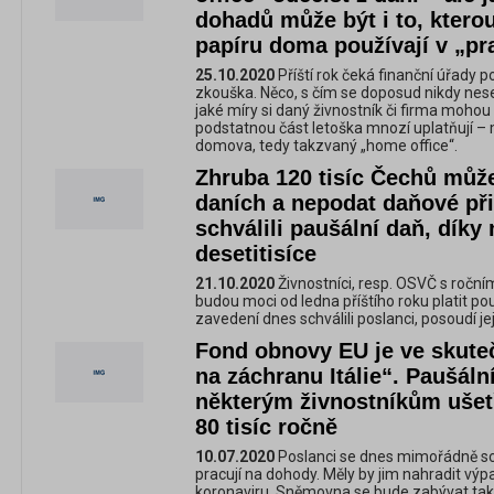
dohadů může být i to, kterou
papíru doma používají v „p
25.10.2020
Příští rok čeká finanční úřady p
zkouška. Něco, s čím se doposud nikdy nes
jaké míry si daný živnostník či firma mohou 
podstatnou část letoška mnozí uplatňují – 
domova, tedy takzvaný „home office“.
Zhruba 120 tisíc Čechů může 
daních a nepodat daňové při
schválili paušální daň, díky 
desetitisíce
21.10.2020
Živnostníci, resp. OSVČ s ročn
budou moci od ledna příštího roku platit po
zavedení dnes schválili poslanci, posoudí je
Fond obnovy EU je ve skute
na záchranu Itálie“. Paušál
některým živnostníkům ušetři
80 tisíc ročně
10.07.2020
Poslanci se dnes mimořádně sch
pracují na dohody. Měly by jim nahradit výp
koronaviru. Sněmovna se bude zabývat ta