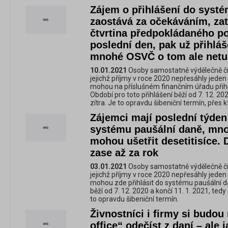
Zájem o přihlášení do syst
zaostává za očekáváním, zatí
čtvrtina předpokládaného po
poslední den, pak už přihlá
mnohé OSVČ o tom ale netu
10.01.2021
Osoby samostatně výdělečně čin
jejichž příjmy v roce 2020 nepřesáhly jeden
mohou na příslušném finančním úřadu přihl
Období pro toto přihlášení běží od 7. 12. 202
zítra. Je to opravdu šibeniční termín, přes k
Zájemci mají poslední týden
systému paušální daně, mno
mohou ušetřit desetitisíce.
zase až za rok
03.01.2021
Osoby samostatně výdělečně čin
jejichž příjmy v roce 2020 nepřesáhly jeden
mohou zde přihlásit do systému paušální da
běží od 7. 12. 2020 a končí 11. 1. 2021, ted
to opravdu šibeniční termín.
Živnostníci i firmy si budo
office“ odečíst z daní – ale