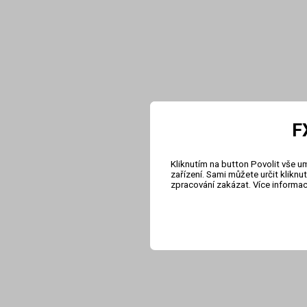
F
Kliknutím na button Povolit vše u
zařízení. Sami můžete určit klikn
zpracování zakázat. Více informa