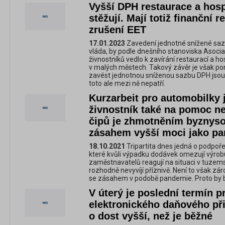
Vyšší DPH restaurace a hosp
stěžují. Mají totiž finanční
zrušení EET
17.01.2023
Zavedení jednotné snížené sazb
vláda, by podle dnešního stanoviska Asoci
živnostníků vedlo k zavírání restaurací a h
v malých městech. Takový závěr je však po
zavést jednotnou sníženou sazbu DPH jsou s
toto ale mezi ně nepatří.
Kurzarbeit pro automobilky 
živnostník také na pomoc n
čipů je zhmotněním byznyso
zásahem vyšší moci jako p
18.10.2021
Tripartita dnes jedná o podpoře
které kvůli výpadku dodávek omezují výrobu
zaměstnavatelů reagují na situaci v tuze
rozhodně nevyvíjí příznivě. Není to však zá
se zásahem v podobě pandemie. Proto by 
V úterý je poslední termín p
elektronického daňového př
o dost vyšší, než je běžné