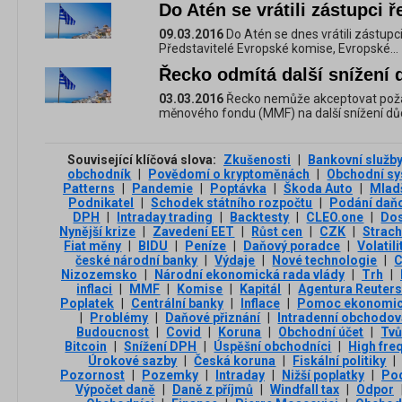
Do Atén se vrátili zástupci ř
09.03.2016
Do Atén se dnes vrátili zástupc
Představitelé Evropské komise, Evropské...
Řecko odmítá další snížení
03.03.2016
Řecko nemůže akceptovat pož
měnového fondu (MMF) na další snížení důc
Související klíčová slova:
Zkušenosti
|
Bankovní služb
obchodník
|
Povědomí o kryptoměnách
|
Obchodní s
Patterns
|
Pandemie
|
Poptávka
|
Škoda Auto
|
Mladš
Podnikatel
|
Schodek státního rozpočtu
|
Podání daňo
DPH
|
Intraday trading
|
Backtesty
|
CLEO.one
|
Dos
Nynější krize
|
Zavedení EET
|
Růst cen
|
CZK
|
Strac
Fiat měny
|
BIDU
|
Peníze
|
Daňový poradce
|
Volatili
české národní banky
|
Výdaje
|
Nové technologie
|
C
Nizozemsko
|
Národní ekonomická rada vlády
|
Trh
|
inflaci
|
MMF
|
Komise
|
Kapitál
|
Agentura Reuter
Poplatek
|
Centrální banky
|
Inflace
|
Pomoc ekonomi
|
Problémy
|
Daňové přiznání
|
Intradenní obchodov
Budoucnost
|
Covid
|
Koruna
|
Obchodní účet
|
Tvů
Bitcoin
|
Snížení DPH
|
Úspěšní obchodníci
|
High fre
Úrokové sazby
|
Česká koruna
|
Fiskální politiky
|
Pozornost
|
Pozemky
|
Intraday
|
Nižší poplatky
|
Pod
Výpočet daně
|
Daně z příjmů
|
Windfall tax
|
Odpor