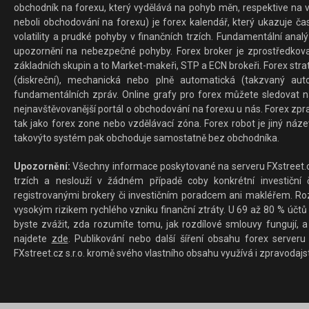
obchodník na forexu, který vydělává na pohyb měn, respektive na v
neboli obchodování na forexu) je forex kalendář, který ukazuje č
volatility a prudké pohyby v finančních trzích. Fundamentální ana
upozornění na nebezpečné pohyby. Forex broker je zprostředkov
základních skupin a to Market-makeři, STP a ECN brokeři. Forex stra
(diskreční), mechanická nebo plně automatická (takzvaný aut
fundamentálních zpráv. Online grafy pro forex můžete sledovat na 
nejnavštěvovanější portál o obchodování na forexu u nás. Forex zprav
tak jako forex zone nebo vzdělávací zóna. Forex robot je jiný náz
takovýto systém pak obchoduje samostatně bez obchodníka.
Upozornění:
Všechny informace poskytované na serveru FXstreet.cz
trzích a neslouží v žádném případě coby konkrétní investiční č
registrovanými brokery či investičním poradcem ani makléřem. Rozd
vysokým rizikem rychlého vzniku finanční ztráty. U 69 až 80 % účtů 
byste zvážit, zda rozumíte tomu, jak rozdílové smlouvy fungují, a
najdete
zde
. Publikování nebo další šíření obsahu forex serveru
FXstreet.cz s.r.o. kromě svého vlastního obsahu využívá i zpravodajs