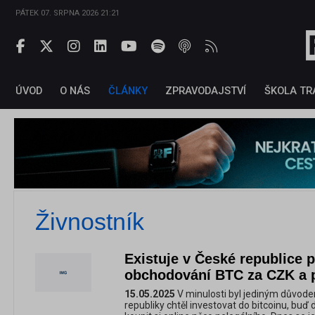
PÁTEK 07. SRPNA 2026 21:21
ÚVOD
O NÁS
ČLÁNKY
ZPRAVODAJSTVÍ
ŠKOLA TR
Živnostník
Existuje v České republice 
obchodování BTC za CZK a 
15.05.2025
V minulosti byl jediným důvode
republiky chtěl investovat do bitcoinu, bu