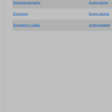
Živnostenské banky
Životní názory
Živnostníci
Životní obchod
Živnostníci v Česku
Životní pojištění