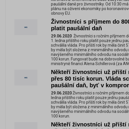
paušální daně pro živnostníky. Od 10:30 
plánu na oživení ekonomiky po koronavirov
obnovy EU.
Živnostníci s příjmem do 8
platit paušální daň
29.06.2020
Živnostníci s ročním příjmem 
1. ledna příštího roku platit pouze jednu p
schválila vláda. Pro příští rok by měla čini
by měla být složena z minimálního odvodu n
navýšeného minimálního odvodu na sociální
100 korun. Fungovat bude na dobrovolné bá
ministryně financí Alena Schillerová (za AN
Někteří živnostníci už příští
přes 80 tisíc korun. Vláda s
paušální daň, byť v kompro
29.06.2020
Živnostníci s ročním příjmem d
ledna příštího roku platit pouze jednu pauš
schválila vláda. Pro příští rok by měla čini
by měla být složena z minimálního odvodu n
navýšeného minimálního odvodu na sociální
100 korun.
Někteří živnostníci už příšt