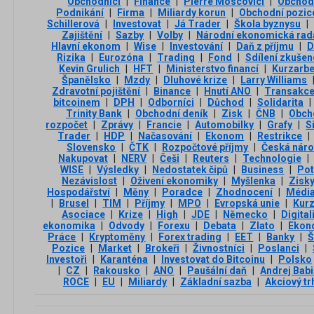
Obchodníci
|
Finance
|
Pierre Moscovici
|
Obchod
Podnikání
|
Firma
|
Miliardy korun
|
Obchodní pozic
Schillerová
|
Investovat
|
Já Trader
|
Škola byznysu
|
Zajištění
|
Sazby
|
Volby
|
Národní ekonomická rada
Hlavní ekonom
|
Wise
|
Investování
|
Daň z příjmu
|
D
Rizika
|
Eurozóna
|
Trading
|
Fond
|
Sdílení zkušen
Kevin Grulich
|
HFT
|
Ministerstvo financí
|
Kurzarbe
Španělsko
|
Mzdy
|
Dluhové krize
|
Larry Williams
Zdravotní pojištění
|
Binance
|
Hnutí ANO
|
Transakc
bitcoinem
|
DPH
|
Odborníci
|
Důchod
|
Solidarita
|
Trinity Bank
|
Obchodní deník
|
Zisk
|
ČNB
|
Obch
rozpočet
|
Zprávy
|
Francie
|
Automobilky
|
Grafy
|
S
Trader
|
HDP
|
Načasování
|
Ekonom
|
Restrikce
|
Slovensko
|
ČTK
|
Rozpočtové příjmy
|
Česká náro
Nakupovat
|
NERV
|
Češi
|
Reuters
|
Technologie
|
WISE
|
Výsledky
|
Nedostatek čipů
|
Business
|
Pot
Nezávislost
|
Oživení ekonomiky
|
Myšlenka
|
Zisk
Hospodářství
|
Měny
|
Poradce
|
Zhodnocení
|
Médi
|
Brusel
|
TIM
|
Příjmy
|
MPO
|
Evropská unie
|
Kurz
Asociace
|
Krize
|
High
|
JDE
|
Německo
|
Digital
ekonomika
|
Odvody
|
Forexu
|
Debata
|
Zlato
|
Ekon
Práce
|
Kryptoměny
|
Forex trading
|
EET
|
Banky
|
Š
Pozice
|
Market
|
Brokeři
|
Živnostníci
|
Poslanci
|
Investoři
|
Karanténa
|
Investovat do Bitcoinu
|
Polsko
|
CZ
|
Rakousko
|
ANO
|
Paušální daň
|
Andrej Babi
ROCE
|
EU
|
Miliardy
|
Základní sazba
|
Akciový tr