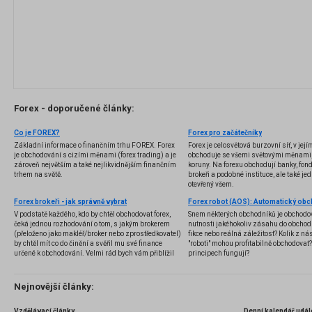
Forex - doporučené články:
Co je FOREX?
Forex pro začátečníky
Základní informace o finančním trhu FOREX. Forex
Forex je celosvětová burzovní síť, v jej
je obchodování s cizími měnami (forex trading) a je
obchoduje se všemi světovými měnami,
zároveň největším a také nejlikvidnějším finančním
koruny. Na forexu obchodují banky, fondy
trhem na světě.
brokeři a podobné instituce, ale také jedn
otevřený všem.
Forex brokeři - jak správně vybrat
V podstatě každého, kdo by chtěl obchodovat forex,
Snem některých obchodníků je obchodo
čeká jednou rozhodování o tom, s jakým brokerem
nutnosti jakéhokoliv zásahu do obchod
(přeloženo jako makléř/broker nebo zprostředkovatel)
fikce nebo reálná záležitost? Kolik z nás
by chtěl mít co do činění a svěřil mu své finance
"roboti" mohou profitabilně obchodovat
určené k obchodování. Velmi rád bych vám přiblížil
principech fungují?
problematiku výběru brokera, rozdíl mezi
jednotlivými typy brokerů a v neposlední řadě uvedu
několik příkladů nejznámějších z nich.
Nejnovější články:
Vzdělávací články
Denní kalendář udál