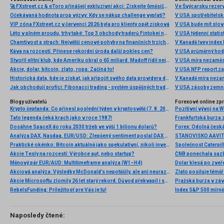
🚀 FXstreet.cz & eToro přinášejí exkluzivní akci: Získejte 6měsíční členství ve VIP zóně ZDARMA
Ve Švýcarsku rezer
Očekávaná hodnota prop výzvy: Kdy se nákup challenge vyplatí?
V USA spotřebitelsk
VIP zóna FXstreet.cz v červenci 2026 byla pro klienty opět zisková
V USA bude mít slo
Léto v plném proudu, trhy také: Top 3 obchody traderů Fintokei na indexech a zlatě
V USA týdenní statist
Chamtivost a strach: Největší cenové pohyby na finančních trzích (červenec 2026)
V Kanadě Ivey index
Káva na rozcestí. Přinese rekordní úroda další pokles cen?
V USA průměrný hod
Stvořil elitní klub, kde Ameriku obral o 65 miliard. Madoff řídil největší Ponzi dějin
V USA míra nezaměs
Akcie, dolar, bitcoin, zlato, ropa: Začíná to!
V USA NFP report z
Historická data, kde je získat, jak připojit svého data providera do MultiCharts a proč je budeme potřebovat? (4. díl)
V Kanadě míra neza
Jak obchodují profíci: Fibonacci trading - systém úspěšných traderů
V USA zásoby zemní
Blogy uživatelů
Forexové online zp
Krypto šeptanda: Co přinesl poslední týden v kryptosvětě (7. 8. 2026)
Pozitivní vývoj na Wa
Tato legenda čeká krach jako v roce 1987!
Frankfurtská burza 
Dosáhne SpaceX do roku 2030 tržeb ve výši 1 bilionu dolarů?
Analýza DAX, Nasdaq, EUR/USD: Zlepšený sentiment poslal DAX na nová maxima
Praktické okénko: Bitcoin aktuálně jako spekulativní, nikoli investiční aktivum
Akcie Tesly na rozcestí: Výrobce aut, nebo startup?
Měnový pár EUR/AUD: Multitimeframe analýza (W1–H4)
Dolar klesá po zveře
Akciová analýza: Výsledky McDonald’s nepotěšily, ale ani neurazily. Jakou vizi společnost prezentovala?
Zlato posiluje téměř 
Akcie Microsoftu zlomily 26 let starý rekord. Důvod překvapil i samotné investory
Pražská burza v záv
RebelsFunding: Príležitosť pre Vás je tu!
Index S&P 500 mírně 
Naposledy čtené: