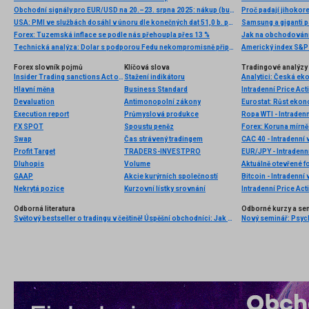
Obchodní signály pro EUR/USD na 20.–23. srpna 2025: nákup (buy) nad 1,1650 (200 EMA – 7/8 Murray)
Proč padají jihokor
USA: PMI ve službách dosáhl v únoru dle konečných dat 51,0 b. při očekávání 49,7 b.
Samsung a giganti pa
Forex: Tuzemská inflace se podle nás přehoupla přes 13 %
Jak na obchodování
Technická analýza: Dolar s podporou Fedu nekompromisně připisoval zisky
Forex slovník pojmů
Klíčová slova
Tradingové analýzy 
Insider Trading sanctions Act of 1984
Stažení indikátoru
Analytici: Česká ek
Hlavní měna
Business Standard
Intradenní Price Act
Devaluation
Antimonopolní zákony
Eurostat: Růst ekon
Execution report
Průmyslová produkce
Ropa WTI - Intraden
FX SPOT
Spoustu peněz
Forex: Koruna mírně 
Swap
Čas strávený tradingem
CAC 40 - Intradenní 
Profit Target
TRADERS-INVESTPRO
EUR/JPY - Intradenn
Dluhopis
Volume
Aktuálně otevřené f
GAAP
Akcie kurýrních společností
Bitcoin - Intradenní
Nekrytá pozice
Kurzovní lístky srovnání
Intradenní Price Ac
Odborná literatura
Odborné kurzy a se
Světový bestseller o tradingu v češtině! Úspěšní obchodníci: Jak běžní lidé porážejí Wall Street v jeho vlastní hře