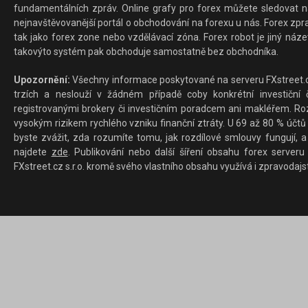
fundamentálních zpráv. Online grafy pro forex můžete sledovat na 
nejnavštěvovanější portál o obchodování na forexu u nás. Forex zprav
tak jako forex zone nebo vzdělávací zóna. Forex robot je jiný náz
takovýto systém pak obchoduje samostatně bez obchodníka.
Upozornění:
Všechny informace poskytované na serveru FXstreet.cz
trzích a neslouží v žádném případě coby konkrétní investiční č
registrovanými brokery či investičním poradcem ani makléřem. Rozd
vysokým rizikem rychlého vzniku finanční ztráty. U 69 až 80 % účtů 
byste zvážit, zda rozumíte tomu, jak rozdílové smlouvy fungují, a
najdete
zde
. Publikování nebo další šíření obsahu forex serveru
FXstreet.cz s.r.o. kromě svého vlastního obsahu využívá i zpravodajs