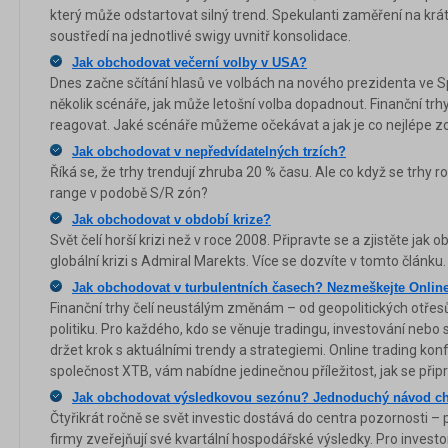
který může odstartovat silný trend. Spekulanti zaměření na k
soustředí na jednotlivé swigy uvnitř konsolidace.
Jak obchodovat večerní volby v USA?
Dnes začne sčítání hlasů ve volbách na nového prezidenta ve S
několik scénáře, jak může letošní volba dopadnout. Finanční tr
reagovat. Jaké scénáře můžeme očekávat a jak je co nejlépe 
Jak obchodovat v nepředvídatelných trzích?
Říká se, že trhy trendují zhruba 20 % času. Ale co když se trhy
range v podobě S/R zón?
Jak obchodovat v období krize?
Svět čelí horší krizi než v roce 2008. Připravte se a zjistěte ja
globální krizi s Admiral Marekts. Více se dozvíte v tomto článku.
Jak obchodovat v turbulentních časech? Nezmeškejte Online
Finanční trhy čelí neustálým změnám – od geopolitických otře
politiku. Pro každého, kdo se věnuje tradingu, investování nebo s
držet krok s aktuálními trendy a strategiemi. Online trading ko
společnost XTB, vám nabídne jedinečnou příležitost, jak se přip
Jak obchodovat výsledkovou sezónu? Jednoduchý návod chy
Čtyřikrát ročně se svět investic dostává do centra pozornosti –
firmy zveřejňují své kvartální hospodářské výsledky. Pro investo