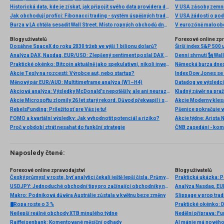
Historická data, kde je získat, jak připojit svého data providera do MultiCharts a proč je budeme potřebovat? (4. díl)
V USA zásoby zemní
Jak obchodují profíci: Fibonacci trading - systém úspěšných traderů
V USA žádosti o po
Burza v LA chtěla sesadit Wall Street. Místo ropných obchodů dnes místem duní basy
V eurozóně maloobc
Blogy uživatelů
Forexové online zp
Dosáhne SpaceX do roku 2030 tržeb ve výši 1 bilionu dolarů?
Širší index S&P 500 
Analýza DAX, Nasdaq, EUR/USD: Zlepšený sentiment poslal DAX na nová maxima
Praktické okénko: Bitcoin aktuálně jako spekulativní, nikoli investiční aktivum
Akcie Tesly na rozcestí: Výrobce aut, nebo startup?
Index Dow Jones se 
Měnový pár EUR/AUD: Multitimeframe analýza (W1–H4)
Akciová analýza: Výsledky McDonald’s nepotěšily, ale ani neurazily. Jakou vizi společnost prezentovala?
Kladný závěr na pra
Akcie Microsoftu zlomily 26 let starý rekord. Důvod překvapil i samotné investory
RebelsFunding: Príležitosť pre Vás je tu!
FOMO a kvartální výsledky: Jak vyhodnotit potenciál a riziko?
Proč v období ztrát nesahat do funkční strategie
ČNB zasedání - ko
Naposledy čtené:
Forexové online zpravodajství
Blogy uživatelů
Český průmysl v roste, byť analytici čekali ještě lepší čísla. Průmysl sice vyrábí více, ale zaměstnává méně lidí, což může znamenat i růst produktivity, automatizaci a tlak na efektivitu
Praktická ukázka: 
USDJPY: Jednoduché obchodní tipy pro začínající obchodníky na 12. listopadu. Přehled včerejších forexových obchodů
Analýza Nasdaq, EUR
Makro: Podniková důvěra Austrálie zůstala v květnu beze změny
Slippage v prop tradi
🛢Ropa roste o 3 %
Praktické okénko: 
Nejlepší reálné obchody XTB minulého týdne
Nedělní příprava: F
Raiffeisenbank: Komentované měsíční odhady
AI mánie má nového 