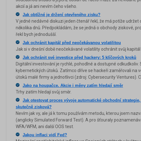
akcií a já ani nevím čeho všeho.
Jak obtížné je držení otevřeného zisku?
V jedné nedávné diskuzi jeden čtenář řekl, že má potíže udrže
několika dnů. Předpokládám, že se jedná o obchody ziskové, prot
řekl bych jednodušší.
Jak ochránit kapitál před neočekávanou volatilitou
Jak si v dnešní době neočekávané volatility ochránit svůj kapitál
Jak ochránit své investice před hackery: 5 klíčových kroků
Digitální investování je rychlé, pohodlné a dostupné odkudkoliv. 
kybernetických útoků. Zatímco dříve se hackeři zaměřovali na ve
útoků malé firmy a jednotlivci (zdroj: Cybersecurity Ventures). C
Jako na houpačce. Akcie i měny zatím hledají směr
Trhy zatím hledají svůj směr.
Jak otestovat proces vývoje automatické obchodní strategie, ab
skutečně zisková?
Nevím jak vy, ale já k tomu používám metodu, kterou jsem nazv
(anglicky Simulated Forward Test). A pro šťouraly poznamená
WFA/WFM, ani další OOS test.
Jakou inflaci vidí Fed?