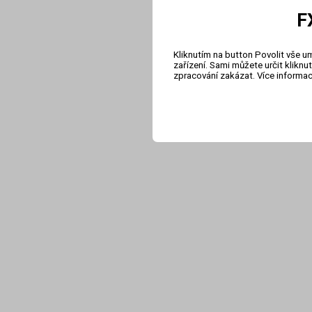
F
Kliknutím na button Povolit vše u
zařízení. Sami můžete určit klikn
zpracování zakázat. Více informa