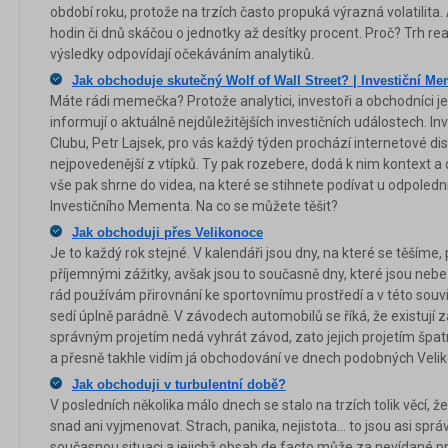
období roku, protože na trzích často propuká výrazná volatilita
hodin či dnů skáčou o jednotky až desítky procent. Proč? Trh re
výsledky odpovídají očekáváním analytiků.
Jak obchoduje skutečný Wolf of Wall Street? | Investiční M
Máte rádi memečka? Protože analytici, investoři a obchodníci je
informují o aktuálně nejdůležitějších investičních událostech. In
Clubu, Petr Lajsek, pro vás každý týden prochází internetové dis
nejpovedenější z vtípků. Ty pak rozebere, dodá k nim kontext a 
vše pak shrne do videa, na které se stihnete podívat u odpolední
Investičního Mementa. Na co se můžete těšit?
Jak obchoduji přes Velikonoce
Je to každý rok stejné. V kalendáři jsou dny, na které se těšíme,
příjemnými zážitky, avšak jsou to současně dny, které jsou ne
rád používám přirovnání ke sportovnímu prostředí a v této souv
sedí úplně parádně. V závodech automobilů se říká, že existují za
správným projetím nedá vyhrát závod, zato jejich projetím špat
a přesně takhle vidím já obchodování ve dnech podobných Vel
Jak obchoduji v turbulentní době?
V posledních několika málo dnech se stalo na trzích tolik věcí, 
snad ani vyjmenovat. Strach, panika, nejistota... to jsou asi správ
současnou situaci a jejichž obsah de facto může za nevídané p