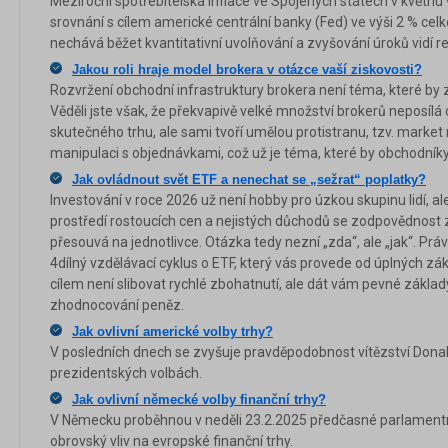
Meziroční spotřebitelská inflace ve Spojených státech v květnu v
srovnání s cílem americké centrální banky (Fed) ve výši 2 % celk
nechává běžet kvantitativní uvolňování a zvyšování úroků vidí r
Jakou roli hraje model brokera v otázce vaší ziskovosti?
Rozvržení obchodní infrastruktury brokera není téma, které by 
Věděli jste však, že překvapivě velké množství brokerů neposílá
skutečného trhu, ale sami tvoří umělou protistranu, tzv. marke
manipulaci s objednávkami, což už je téma, které by obchodník
Jak ovládnout svět ETF a nenechat se „sežrat“ poplatky?
Investování v roce 2026 už není hobby pro úzkou skupinu lidí, ale 
prostředí rostoucích cen a nejistých důchodů se zodpovědnost 
přesouvá na jednotlivce. Otázka tedy nezní „zda“, ale „jak“. Prá
4dílný vzdělávací cyklus o ETF, který vás provede od úplných zá
cílem není slibovat rychlé zbohatnutí, ale dát vám pevné základ
zhodnocování peněz.
Jak ovlivní americké volby trhy?
V posledních dnech se zvyšuje pravděpodobnost vítězství Don
prezidentských volbách.
Jak ovlivní německé volby finanční trhy?
V Německu proběhnou v neděli 23.2.2025 předčasné parlamentní
obrovský vliv na evropské finanční trhy.