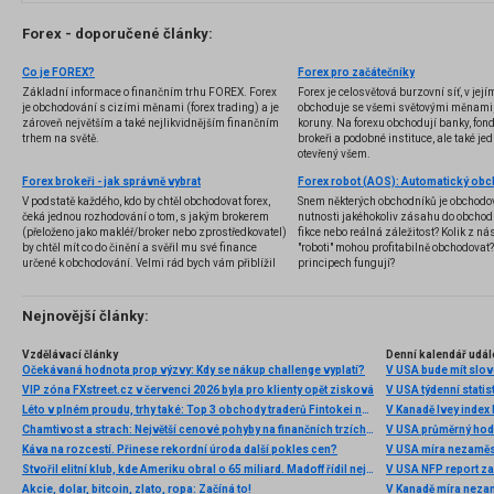
Forex - doporučené články:
Co je FOREX?
Forex pro začátečníky
Základní informace o finančním trhu FOREX. Forex
Forex je celosvětová burzovní síť, v jej
je obchodování s cizími měnami (forex trading) a je
obchoduje se všemi světovými měnami,
zároveň největším a také nejlikvidnějším finančním
koruny. Na forexu obchodují banky, fondy
trhem na světě.
brokeři a podobné instituce, ale také jedn
otevřený všem.
Forex brokeři - jak správně vybrat
V podstatě každého, kdo by chtěl obchodovat forex,
Snem některých obchodníků je obchodo
čeká jednou rozhodování o tom, s jakým brokerem
nutnosti jakéhokoliv zásahu do obchod
(přeloženo jako makléř/broker nebo zprostředkovatel)
fikce nebo reálná záležitost? Kolik z nás
by chtěl mít co do činění a svěřil mu své finance
"roboti" mohou profitabilně obchodovat
určené k obchodování. Velmi rád bych vám přiblížil
principech fungují?
problematiku výběru brokera, rozdíl mezi
jednotlivými typy brokerů a v neposlední řadě uvedu
několik příkladů nejznámějších z nich.
Nejnovější články:
Vzdělávací články
Denní kalendář udál
Očekávaná hodnota prop výzvy: Kdy se nákup challenge vyplatí?
V USA bude mít slo
VIP zóna FXstreet.cz v červenci 2026 byla pro klienty opět zisková
V USA týdenní statist
Léto v plném proudu, trhy také: Top 3 obchody traderů Fintokei na indexech a zlatě
V Kanadě Ivey index
Chamtivost a strach: Největší cenové pohyby na finančních trzích (červenec 2026)
V USA průměrný hod
Káva na rozcestí. Přinese rekordní úroda další pokles cen?
V USA míra nezaměs
Stvořil elitní klub, kde Ameriku obral o 65 miliard. Madoff řídil největší Ponzi dějin
V USA NFP report z
Akcie, dolar, bitcoin, zlato, ropa: Začíná to!
V Kanadě míra neza