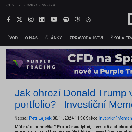
ČTVRTEK 06. SRPNA 2026 23:49
ÚVOD
O NÁS
ČLÁNKY
ZPRAVODAJSTVÍ
ŠKOLA TR
Jak ohrozí Donald Trump 
portfolio? | Investiční Me
Napsal:
Petr Lajsek
08.11.2024 11:56
Sekce:
Investiční Memen
Máte rádi memečka? Protože analytici, investoři a obchodní
jimi informují o aktuálně nejdůležitějších investičních událo