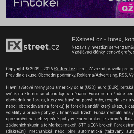
FXstreet.cz - forex, ko
Nezávislý investiční server zaměř
Vzdělávací články, cenové grafy,
Copyright © 2009 - 2026
FXstreet.cz
s.r.o. - Závazná pravidla pro p
Pravidla diskuse
,
Obchodní podmínky
,
Reklama/Advertising
,
RSS
,
Vý
Hlavní světové měny jsou americký dolar (USD), euro (EUR), britská 
světě, na kterém se obchoduje s měnami. Forex nemá žádné centrál
obchodník na forexu, který vydělává na pohyb měn, respektive na v
neboli obchodování na forexu) je forex kalendář, který ukazuje č
volatility a prudké pohyby v finančních trzích. Fundamentální ana
upozornění na nebezpečné pohyby. Forex broker je zprostředkov
základních skupin a to Market-makeři, STP a ECN brokeři. Forex stra
(diskreční), mechanická nebo plně automatická (takzvaný aut