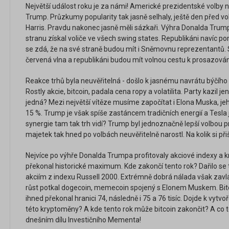
Největší událost roku je za námi! Americké prezidentské volby 
Trump. Průzkumy popularity tak jasně selhaly, ještě den před v
Harris. Pravdu nakonec jasně měli sázkaři. Výhra Donalda Trump
stranu získal voliče ve všech swing states. Republikáni navíc po
se zdá, že na své straně budou mít i Sněmovnu reprezentantů. S
červená vlna a republikáni budou mít volnou cestu k prosazová
Reakce trhů byla neuvěřitelná - došlo k jasnému navrátu býčího 
Rostly akcie, bitcoin, padala cena ropy a volatilita. Party kazil j
jedná? Mezi největší vítěze musíme započítat i Elona Muska, je
15 %. Trump je však spíše zastáncem tradičních energií a Tesla 
synergie tam tak trh vidí? Trump byl jednoznačně lepší volbou p
majetek tak hned po volbách neuvěřitelně narostl. Na kolik si přiš
Nejvíce po výhře Donalda Trumpa profitovaly akciové indexy a 
překonal historické maximum. Kde zakončí tento rok? Dařilo se
akciím z indexu Russell 2000. Extrémně dobrá nálada však zav
růst potkal dogecoin, memecoin spojený s Elonem Muskem. Bitc
ihned překonal hranici 74, následně i 75 a 76 tisíc. Dojde k vytv
této kryptoměny? A kde tento rok může bitcoin zakončit? A co 
dnešním dílu Investičního Mementa!