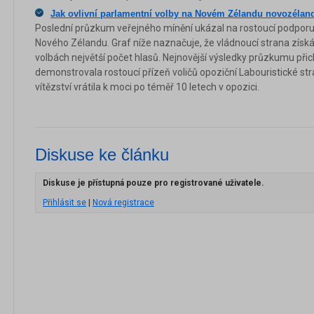
Jak ovlivní parlamentní volby na Novém Zélandu novozélan
Poslední průzkum veřejného mínění ukázal na rostoucí podporu 
Nového Zélandu. Graf níže naznačuje, že vládnoucí strana získá
volbách největší počet hlasů. Nejnovější výsledky průzkumu přic
demonstrovala rostoucí přízeň voličů opoziční Labouristické str
vítězství vrátila k moci po téměř 10 letech v opozici.
Diskuse ke článku
Diskuse je přístupná pouze pro registrované uživatele.
Přihlásit se
|
Nová registrace