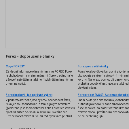
Forex - doporučené články:
Co je FOREX?
Forex pro začátečníky
Základní informace o finančním trhu FOREX. Forex
Forex je celosvětová burzovní síť, v jej
je obchodování s cizími měnami (forex trading) a je
obchoduje se všemi světovými měnami,
zároveň největším a také nejlikvidnějším finančním
koruny. Na forexu obchodují banky, fondy
trhem na světě.
brokeři a podobné instituce, ale také jedn
otevřený všem.
Forex brokeři - jak správně vybrat
V podstatě každého, kdo by chtěl obchodovat forex,
Snem některých obchodníků je obchodo
čeká jednou rozhodování o tom, s jakým brokerem
nutnosti jakéhokoliv zásahu do obchod
(přeloženo jako makléř/broker nebo zprostředkovatel)
fikce nebo reálná záležitost? Kolik z nás
by chtěl mít co do činění a svěřil mu své finance
"roboti" mohou profitabilně obchodovat
určené k obchodování. Velmi rád bych vám přiblížil
principech fungují?
problematiku výběru brokera, rozdíl mezi
jednotlivými typy brokerů a v neposlední řadě uvedu
několik příkladů nejznámějších z nich.