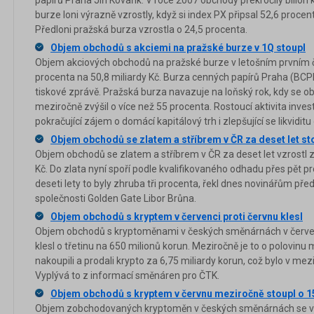
papírů Praha Jiří Kovařík. V roce 2007 obchody překročily bilion
burze loni výrazně vzrostly, když si index PX připsal 52,6 proce
Předloni pražská burza vzrostla o 24,5 procenta.
Objem obchodů s akciemi na pražské burze v 1Q stoupl
Objem akciových obchodů na pražské burze v letošním prvním čt
procenta na 50,8 miliardy Kč. Burza cenných papírů Praha (BCP
tiskové zprávě. Pražská burza navazuje na loňský rok, kdy se 
meziročně zvýšil o více než 55 procenta. Rostoucí aktivita inve
pokračující zájem o domácí kapitálový trh i zlepšující se likvidit
Objem obchodů se zlatem a stříbrem v ČR za deset let st
Objem obchodů se zlatem a stříbrem v ČR za deset let vzrostl 
Kč. Do zlata nyní spoří podle kvalifikovaného odhadu přes pět pr
deseti lety to byly zhruba tři procenta, řekl dnes novinářům p
společnosti Golden Gate Libor Brůna.
Objem obchodů s kryptem v červenci proti červnu klesl
Objem obchodů s kryptoměnami v českých směnárnách v červen
klesl o třetinu na 650 milionů korun. Meziročně je to o polovin
nakoupili a prodali krypto za 6,75 miliardy korun, což bylo v me
Vyplývá to z informací směnáren pro ČTK.
Objem obchodů s kryptem v červnu meziročně stoupl o 15
Objem zobchodovaných kryptoměn v českých směnárnách se v č