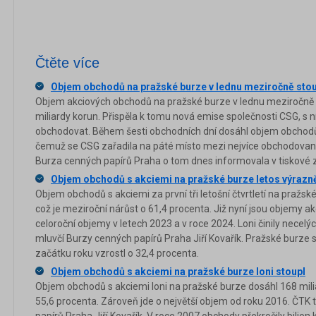
Čtěte více
Objem obchodů na pražské burze v lednu meziročně stou
Objem akciových obchodů na pražské burze v lednu meziročně v
miliardy korun. Přispěla k tomu nová emise společnosti CSG, s n
obchodovat. Během šesti obchodních dní dosáhl objem obchodů s
čemuž se CSG zařadila na páté místo mezi nejvíce obchodovaným
Burza cenných papírů Praha o tom dnes informovala v tiskové 
Objem obchodů s akciemi na pražské burze letos výrazn
Objem obchodů s akciemi za první tři letošní čtvrtletí na pražsk
což je meziroční nárůst o 61,4 procenta. Již nyní jsou objemy 
celoroční objemy v letech 2023 a v roce 2024. Loni činily necelýc
mluvčí Burzy cenných papírů Praha Jiří Kovařík. Pražské burze se 
začátku roku vzrostl o 32,4 procenta.
Objem obchodů s akciemi na pražské burze loni stoupl
Objem obchodů s akciemi loni na pražské burze dosáhl 168 milia
55,6 procenta. Zároveň jde o největší objem od roku 2016. ČTK 