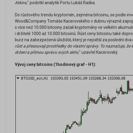
Atkins,
" podotkl analytik Portu Lukáš Raška.
Do růstového trendu kryptoměn, zejména bitcoinu, se podle inve
Wood&Company Tomáše Kacerovského v dubnu výrazně zapojili vel
s více než 10.000 bitcoiny začali kryptoměny ve velkém akumul
i držitelé 1000 až 10.000 bitcoinů. Růst ceny bitcoinu také dopro
burz na zabezpečená úložiště, který je největší za poslední dva r
růst a přesouvají prostředky do vlastní správy. To naznačuje, že 
držení a přímou správu svých aktiv,
" uzavřel Kacerovský.
Vývoj ceny bitcoinu (1hodinový graf - H1):