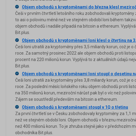
Objem obchodů s kryptoměnami do března klesl meziročn
Češi v prvním čtvrtletí letošního roku zobchodovali kryptoměny 
to asi o polovinu méně než ve stejném období loni během takzva
objem obchodů i nadále připadá na bitcoin a ethereum. Vyplývá
Bit.plus.
Objem obchodů s kryptoměnami loni klesl o čtvrtinu na 3,
Češi loni utratili za kryptoměny přes 3,5 miliardy korun, což je
roce. Za samotný prosinec 2022 ale objem obchodů proti listop
procent na 220 milionů korun. Vyplývá to z aktuálních údajů n
Bit.plus.
Objem obchodů s kryptoměnami loni stoupl o desetinu na
Češi loni utratili za kryptoměny přes 3,8 miliardy korun, což je 
roce. Za poslední měsíc loňského roku objem obchodů proti list
na 350 milionů korun, meziroční nárůst pak byl o víc než polovin
Zájem se soustředil především na bitcoin a ethereum.
Objem obchodů s kryptoměnami stoupl v 1Q o třetinu
Za první čtvrtletí se v Česku zobchodovaly kryptoměny za 1,1 mili
než ve stejném období loni. Objem obchodů v březnu meziročně 
než 400 milionů korun. To je zhruba stejně jako v předchozím mě
obchodníka Bit.plus.