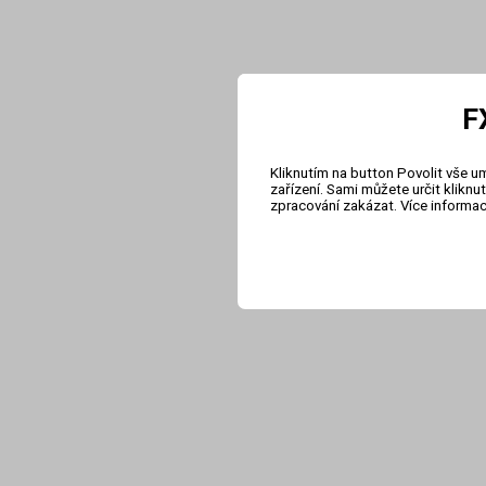
F
Kliknutím na button Povolit vše u
zařízení. Sami můžete určit klikn
zpracování zakázat. Více informa