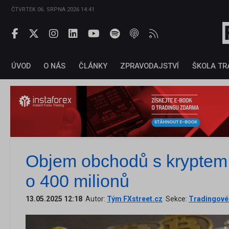
ČTVRTEK 06. SRPNA 2026 14:41
ÚVOD
O NÁS
ČLÁNKY
ZPRAVODAJSTVÍ
ŠKOLA TR
Objem obchodů s kryptem 
o 400 milionů
13.05.2025 12:18
Autor:
Tým FXstreet.cz
Sekce:
Tradingové 