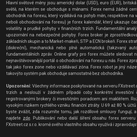
Hlavní světové měny jsou americký dolar (USD), euro (EUR), britská 
světě, na kterém se obchoduje s měnami. Forex nemá žádné centrál
obchodník na forexu, který vydělává na pohyb měn, respektive na v
neboli obchodování na forexu) je forex kalendář, který ukazuje č
volatility a prudké pohyby v finančních trzích. Fundamentální ana
upozornění na nebezpečné pohyby. Forex broker je zprostředkov
základních skupin a to Market-makeři, STP a ECN brokeři. Forex stra
(diskreční), mechanická nebo plně automatická (takzvaný aut
fundamentálních zpráv. Online grafy pro forex můžete sledovat na 
nejnavštěvovanější portál o obchodování na forexu u nás. Forex zprav
tak jako forex zone nebo vzdělávací zóna. Forex robot je jiný náz
takovýto systém pak obchoduje samostatně bez obchodníka.
Upozornění:
Všechny informace poskytované na serveru FXstreet.cz
trzích a neslouží v žádném případě coby konkrétní investiční č
registrovanými brokery či investičním poradcem ani makléřem. Rozd
vysokým rizikem rychlého vzniku finanční ztráty. U 69 až 80 % účtů 
byste zvážit, zda rozumíte tomu, jak rozdílové smlouvy fungují, a
najdete
zde
. Publikování nebo další šíření obsahu forex serveru
FXstreet.cz s.r.o. kromě svého vlastního obsahu využívá i zpravodajs