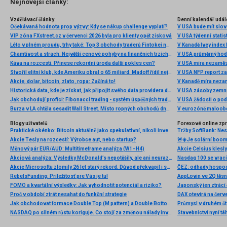
Nejnovější články:
Vzdělávací články
Denní kalendář udál
Očekávaná hodnota prop výzvy: Kdy se nákup challenge vyplatí?
V USA bude mít slo
VIP zóna FXstreet.cz v červenci 2026 byla pro klienty opět zisková
V USA týdenní statist
Léto v plném proudu, trhy také: Top 3 obchody traderů Fintokei na indexech a zlatě
V Kanadě Ivey index
Chamtivost a strach: Největší cenové pohyby na finančních trzích (červenec 2026)
V USA průměrný hod
Káva na rozcestí. Přinese rekordní úroda další pokles cen?
V USA míra nezaměs
Stvořil elitní klub, kde Ameriku obral o 65 miliard. Madoff řídil největší Ponzi dějin
V USA NFP report z
Akcie, dolar, bitcoin, zlato, ropa: Začíná to!
V Kanadě míra neza
Historická data, kde je získat, jak připojit svého data providera do MultiCharts a proč je budeme potřebovat? (4. díl)
V USA zásoby zemní
Jak obchodují profíci: Fibonacci trading - systém úspěšných traderů
V USA žádosti o po
Burza v LA chtěla sesadit Wall Street. Místo ropných obchodů dnes místem duní basy
V eurozóně maloobc
Blogy uživatelů
Forexové online zp
Praktické okénko: Bitcoin aktuálně jako spekulativní, nikoli investiční aktivum
Tržby SoftBank: Nest
Akcie Tesly na rozcestí: Výrobce aut, nebo startup?
Měnový pár EUR/AUD: Multitimeframe analýza (W1–H4)
Akcie Celsius klesly
Akciová analýza: Výsledky McDonald’s nepotěšily, ale ani neurazily. Jakou vizi společnost prezentovala?
Akcie Microsoftu zlomily 26 let starý rekord. Důvod překvapil i samotné investory
ČEZ: odhady hospod
RebelsFunding: Príležitosť pre Vás je tu!
FOMO a kvartální výsledky: Jak vyhodnotit potenciál a riziko?
Proč v období ztrát nesahat do funkční strategie
Jak obchodovat formace Double Top (M pattern) a Double Bottom (W pattern)
NASDAQ po silném růstu koriguje. Co stojí za změnou nálady investorů?
Stavebnictví nyní tá