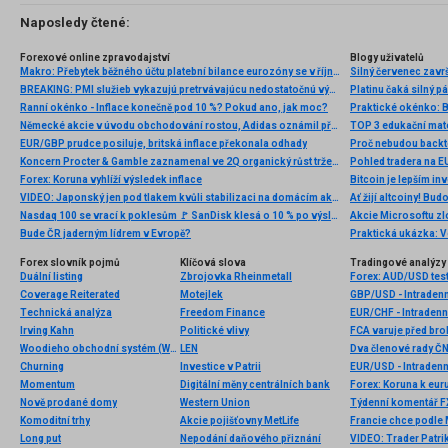
Naposledy čtené:
Forexové online zpravodajství
Blogy uživatelů
Makro: Přebytek běžného účtu platební bilance eurozóny se v říjnu snížil na 20,5 mld. eur
BREAKING: PMI služieb vykazujú pretrvávajúcu nedostatočnú výkonnosť
Platinu čaká silný p
Ranní okénko - Inflace konečně pod 10 %? Pokud ano, jak moc?
Německé akcie v úvodu obchodování rostou, Adidas oznámil předběžné výsledky za 4Q
TOP 3 edukační mate
EUR/GBP prudce posiluje, britská inflace překonala odhady
Proč nebudou backte
Koncern Procter & Gamble zaznamenal ve 2Q organický růst tržeb o 3 % a potvrdil celoroční výhled
Pohled tradera na 
Forex: Koruna vyhlíží výsledek inflace
VIDEO: Japonský jen pod tlakem kvůli stabilizaci na domácím akciovém trhu
Ať žijí altcoiny! Bu
Nasdaq 100 se vrací k poklesům 🚩 SanDisk klesá o 10 % po výsledcích
Bude ČR jaderným lídrem v Evropě?
Praktická ukázka: V
Forex slovník pojmů
Klíčová slova
Tradingové analýzy 
Duální listing
Zbrojovka Rheinmetall
Forex: AUD/USD test
Coverage Reiterated
Motejlek
GBP/USD - Intradenn
Technická analýza
Freedom Finance
EUR/CHF - Intradenn
Irving Kahn
Politické vlivy
FCA varuje před br
Woodieho obchodní systém (WoodiesCCI)
LEN
Dva členové rady ČN
Churning
Investice v Patrii
EUR/USD - Intradenn
Momentum
Digitální měny centrálních bank
Nově prodané domy
Western Union
Týdenní komentář FX
Komoditní trhy
Akcie pojišťovny MetLife
Long put
Nepodání daňového přiznání