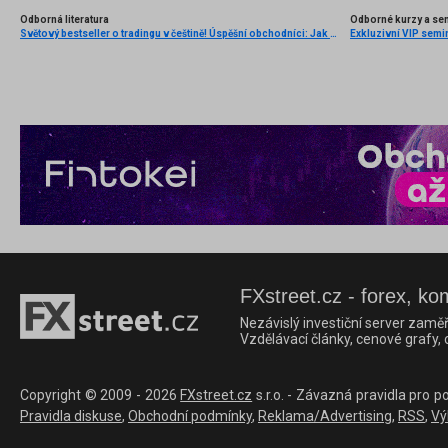
Odborná literatura
Odborné kurzy a se
Světový bestseller o tradingu v češtině! Úspěšní obchodníci: Jak běžní lidé porážejí Wall Street v jeho vlastní hře
Exkluzivní VIP semi
FXstreet.cz - forex, ko
Nezávislý investiční server zaměř
Vzdělávací články, cenové grafy,
Copyright © 2009 - 2026
FXstreet.cz
s.r.o. - Závazná pravidla pro p
Pravidla diskuse
,
Obchodní podmínky
,
Reklama/Advertising
,
RSS
,
Vý