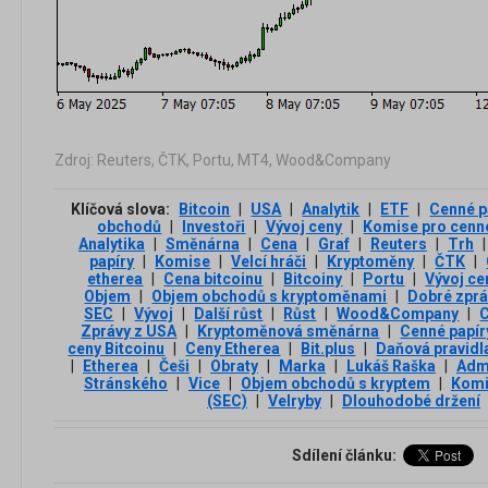
Zdroj: Reuters, ČTK, Portu, MT4, Wood&Company
Klíčová slova:
Bitcoin
|
USA
|
Analytik
|
ETF
|
Cenné p
obchodů
|
Investoři
|
Vývoj ceny
|
Komise pro cenné
Analytika
|
Směnárna
|
Cena
|
Graf
|
Reuters
|
Trh
|
papíry
|
Komise
|
Velcí hráči
|
Kryptoměny
|
ČTK
|
etherea
|
Cena bitcoinu
|
Bitcoiny
|
Portu
|
Vývoj ce
Objem
|
Objem obchodů s kryptoměnami
|
Dobré zprá
SEC
|
Vývoj
|
Další růst
|
Růst
|
Wood&Company
|
Zprávy z USA
|
Kryptoměnová směnárna
|
Cenné papír
ceny Bitcoinu
|
Ceny Etherea
|
Bit.plus
|
Daňová pravidl
|
Etherea
|
Češi
|
Obraty
|
Marka
|
Lukáš Raška
|
Admi
Stránského
|
Vice
|
Objem obchodů s kryptem
|
Komi
(SEC)
|
Velryby
|
Dlouhodobé držení
Sdílení článku: