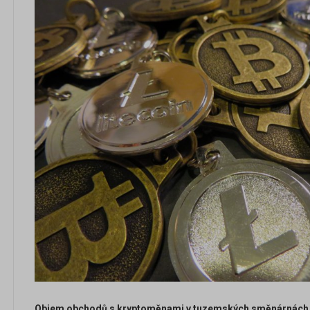
Objem obchodů s kryptoměnami v tuzemských směnárnách 