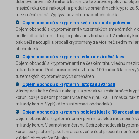
dubnové úrovni 630 milionů korun. Je to zároveň polovina obje
měsíců roku Češi nakoupili a prodali ve směnárnách krypto za 5,1
meziročně méně. Vyplývá to z informací obchodníků.
Objem obchodů s kryptem v květnu stoupl o polovinu
Objem obchodů s kryptoměnami v tuzemských směnárnách v kv
podle odhadů firem stoupl o polovinu zhruba na 1,2 miliardy kor
pak Češi nakoupili a prodali kryptoměny za více než sedm miliar
obchodníků.
Objem obchodů s kryptem v lednu meziročně klesl
Objem obchodů s kryptoměnami na českém trhu v lednu meziroč
miliardu korun. Proti prosinci byl o zhruba 100 milionů korun vyš
tuzemských kryptoměnových směnáren.
Objem obchodů s kryptem v listopadu vzrostl
V listopadu lidé v Česku nakoupili a prodali ve směnárnách kry
korun, což je o sedm procent více než v říjnu. Za 11 měsíců ta
miliardy korun. Vyplývá to z informací obchodníků.
Objem obchodů s kryptem v pololetí klesl o 18 procent na
Objem obchodů s kryptoměnami v prvním pololetí meziročně kle
miliardy korun. V samotném červnu Češi zobchodovali kryptomě
korun, což je stejně jako loni a zároveň o šest procent méně pr
z údajů obchodníka Bit.plus.