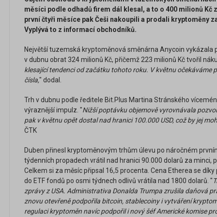
měsíci podle odhadů firem dál klesal, a to o 400 milionů Kč 
první čtyři měsíce pak Češi nakoupili a prodali kryptoměny z
Vyplývá to z informací obchodníků.
Největší tuzemská kryptoměnová směnárna Anycoin vykázala p
v dubnu obrat 324 milionů Kč, přičemž 223 milionů Kč tvořil náku
klesající tendenci od začátku tohoto roku. V květnu očekáváme 
čísla,
" dodal.
Trh v dubnu podle ředitele Bit.Plus Martina Stránského vícemén
výraznější impulz. "
Nižší poptávku objemově vyrovnávala pozvoln
pak v květnu opět dostal nad hranici 100.000 USD, což by jej moh
ČTK
Duben přinesl kryptoměnovým trhům úlevu po náročném prvním čt
týdenních propadech vrátil nad hranici 90.000 dolarů za minci,
Celkem si za měsíc připsal 16,5 procenta. Cena Etherea se díky 
do ETF fondů po osmi týdnech odlivů vrátila nad 1800 dolarů. "
T
zprávy z USA. Administrativa Donalda Trumpa zrušila daňová pr
znovu otevřeně podpořila bitcoin, stablecoiny i vytváření kryptom
regulaci kryptoměn navíc podpořil i nový šéf Americké komise pr