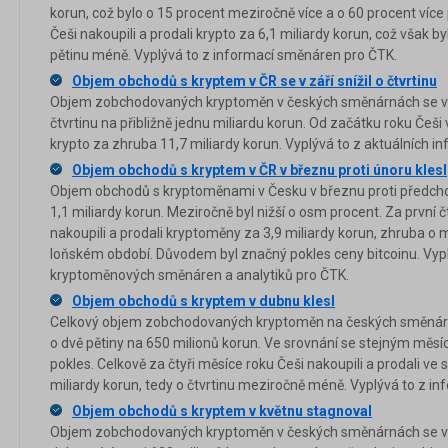
korun, což bylo o 15 procent meziročně více a o 60 procent více p
Češi nakoupili a prodali krypto za 6,1 miliardy korun, což však 
pětinu méně. Vyplývá to z informací směnáren pro ČTK.
Objem obchodů s kryptem v ČR se v září snížil o čtvrtinu
Objem zobchodovaných kryptoměn v českých směnárnách se v zář
čtvrtinu na přibližně jednu miliardu korun. Od začátku roku Češi
krypto za zhruba 11,7 miliardy korun. Vyplývá to z aktuálních i
Objem obchodů s kryptem v ČR v březnu proti únoru klesl
Objem obchodů s kryptoměnami v Česku v březnu proti předchoz
1,1 miliardy korun. Meziročně byl nižší o osm procent. Za první 
nakoupili a prodali kryptoměny za 3,9 miliardy korun, zhruba o 
loňském období. Důvodem byl značný pokles ceny bitcoinu. Vypl
kryptoměnových směnáren a analytiků pro ČTK.
Objem obchodů s kryptem v dubnu klesl
Celkový objem zobchodovaných kryptoměn na českých směnárná
o dvě pětiny na 650 milionů korun. Ve srovnání se stejným měsí
pokles. Celkově za čtyři měsíce roku Češi nakoupili a prodali v
miliardy korun, tedy o čtvrtinu meziročně méně. Vyplývá to z i
Objem obchodů s kryptem v květnu stagnoval
Objem zobchodovaných kryptoměn v českých směnárnách se v 