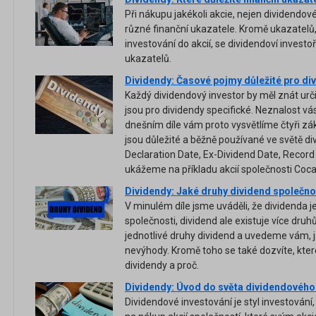
Při nákupu jakékoli akcie, nejen dividendov
různé finanční ukazatele. Kromě ukazatelů, k
investování do akcií, se dividendoví investoř
ukazatelů.
Dividendy: Časové pojmy důležité pro div
Každý dividendový investor by měl znát urč
jsou pro dividendy specifické. Neznalost vá
dnešním díle vám proto vysvětlíme čtyři zá
jsou důležité a běžně používané ve světě d
Declaration Date, Ex-Dividend Date, Record 
ukážeme na příkladu akcií společnosti Coca
Dividendy: Jaké druhy dividend společnost
V minulém díle jsme uváděli, že dividenda j
společnosti, dividend ale existuje více dru
jednotlivé druhy dividend a uvedeme vám, j
nevýhody. Kromě toho se také dozvíte, které
dividendy a proč.
Dividendy: Úvod do světa dividendového i
Dividendové investování je styl investování