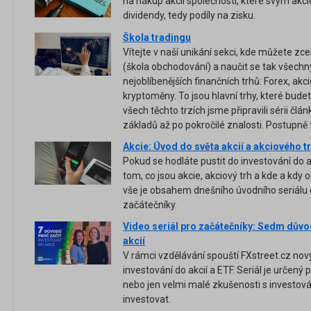
na nákup akcií společností, které svým akc
dividendy, tedy podíly na zisku.
Škola tradingu
Vítejte v naší unikání sekci, kde můžete zc
(škola obchodování) a naučit se tak všechn
nejoblíbenějších finančních trhů: Forex, akc
kryptoměny. To jsou hlavní trhy, které bude
všech těchto trzích jsme připravili sérii člá
základů až po pokročilé znalosti. Postupně
Akcie: Úvod do světa akcií a akciového trh
Pokud se hodláte pustit do investování do ak
tom, co jsou akcie, akciový trh a kde a kdy
vše je obsahem dnešního úvodního seriálu o
začátečníky.
Video seriál pro začátečníky: Sedm důvod
akcií
V rámci vzdělávání spouští FXstreet.cz nov
investování do akcií a ETF. Seriál je určený
nebo jen velmi malé zkušenosti s investování
investovat.