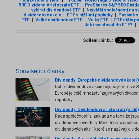
500 Dividend Aristocrats ETF
|
ProShares S&P 500 Divide
vybírat dividendové ETF
|
Největší společnosti na s
dividendové akcie
|
ETF s nižšími poplatky
|
Pasivně s
ETF
|
Velké dividendové ETF
|
Velký ETF
|
ETF aktiv p
Jak investovat do ETF?
|
Sdílení článku:
Související články
Dividendy: Evropské dividendové akcie (6.
Dobré dividendové akcie nejsou jenom ve S
Evropě je celé množství zajímavých dividen
republiky.
Dividendy: Dividendoví aristokrati (5. díl)
Řada společností si zakládá na tom, že jso
dividendové investory. Mezi těmito společno
dividendových akcií, které se nazývají divide
Dividendy: Které důležité finanční ukazate