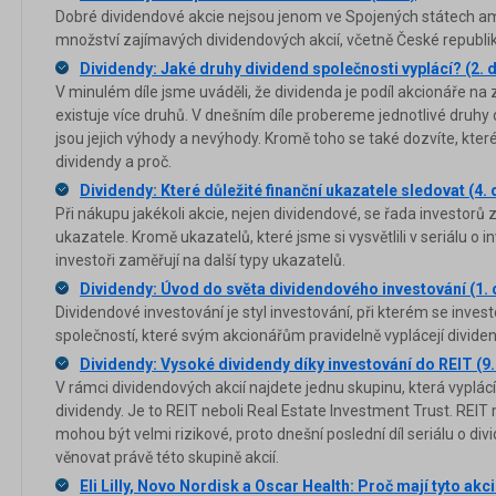
Dobré dividendové akcie nejsou jenom ve Spojených státech amer
množství zajímavých dividendových akcií, včetně České republik
Dividendy: Jaké druhy dividend společnosti vyplácí? (2. d
V minulém díle jsme uváděli, že dividenda je podíl akcionáře na 
existuje více druhů. V dnešním díle probereme jednotlivé druh
jsou jejich výhody a nevýhody. Kromě toho se také dozvíte, které
dividendy a proč.
Dividendy: Které důležité finanční ukazatele sledovat (4. d
Při nákupu jakékoli akcie, nejen dividendové, se řada investorů
ukazatele. Kromě ukazatelů, které jsme si vysvětlili v seriálu o i
investoři zaměřují na další typy ukazatelů.
Dividendy: Úvod do světa dividendového investování (1. d
Dividendové investování je styl investování, při kterém se inves
společností, které svým akcionářům pravidelně vyplácejí dividend
Dividendy: Vysoké dividendy díky investování do REIT (9. 
V rámci dividendových akcií najdete jednu skupinu, která vyplác
dividendy. Je to REIT neboli Real Estate Investment Trust. REIT 
mohou být velmi rizikové, proto dnešní poslední díl seriálu o 
věnovat právě této skupině akcií.
Eli Lilly, Novo Nordisk a Oscar Health: Proč mají tyto akc