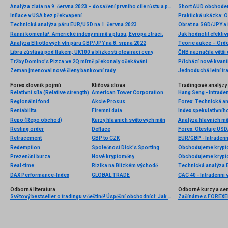
Analýza zlata na 9. června 2023 – dosažení prvního cíle růstu a potenciál dalšího růstu
Short AUD obchodem
Inflace v USA bez překvapení
Praktická ukázka: Op
Technická analýza páru EUR/USD na 1. června 2023
Obrat na SGD/JPY a 
Ranní komentář: Americké indexy mírně v plusu, Evropa ztrácí.
Jak hodnotit efektiv
Analýza Elliottových vln páru GBP/JPY na 8. srpna 2022
Teorie aukce – Ord
Libra zůstává pod tlakem; UK100 v blízkosti otevírací ceny
Tržby Domino's Pizza ve 2Q mírně překonaly očekávání
Přichází nové kvant
Zeman jmenoval nové členy bankovní rady
Jednoduchá letní tr
Forex slovník pojmů
Klíčová slova
Tradingové analýzy 
Relativní síla (Relative strength)
American Tower Corporation
Hang Seng - Intrade
Regionální fond
Akcie Prosus
Forex: Technická a
Rentabilita
Firemní data
Index spekulativníh
Repo (Repo obchod)
Kurzy hlavních světových měn
Analýza hlavních m
Resting order
Deflace
Forex: Otestuje US
Retracement
GBP to CZK
EUR/GBP - Intradenn
Redemption
Společnost Dick's Sporting
Prezenční burza
Nové kryptoměny
Real-time
Rizika na Blízkém východě
Technická analýza
DAX Performance-Index
GLOBAL TRADE
CAC 40 - Intradenní 
Odborná literatura
Odborné kurzy a se
Světový bestseller o tradingu v češtině! Úspěšní obchodníci: Jak běžní lidé porážejí Wall Street v jeho vlastní hře
Začínáme s FOREXEM 