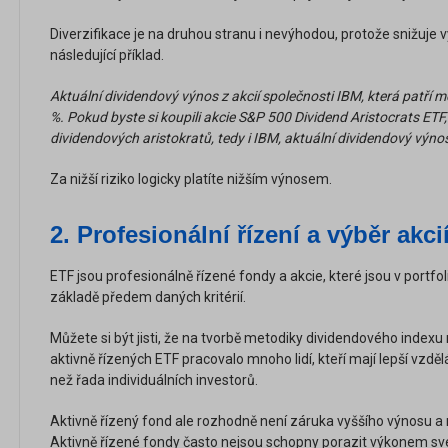
Diverzifikace je na druhou stranu i nevýhodou, protože snižuje v
následující příklad.
Aktuální dividendový výnos z akcií společnosti IBM, která patří me
%. Pokud byste si koupili akcie S&P 500 Dividend Aristocrats ETF,
dividendových aristokratů, tedy i IBM, aktuální dividendový výno
Za nižší riziko logicky platíte nižším výnosem.
2.
Profesionální řízení a výběr akci
ETF jsou profesionálně řízené fondy a akcie, které jsou v portfol
základě předem daných kritérií.
Můžete si být jisti, že na tvorbě metodiky dividendového indexu 
aktivně řízených ETF pracovalo mnoho lidí, kteří mají lepší vzděl
než řada individuálních investorů.
Aktivně řízený fond ale rozhodně není záruka vyššího výnosu a
Aktivně řízené fondy často nejsou schopny porazit výkonem sv