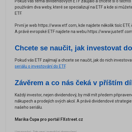
Pokud vás téma dividendových ETF zaujalo a chcete si o těchto ET
používám dva weby, které se specializují na ETF a kde si můžet
ETF.
První je web https://www.etf.com, kde najdete několik tisíc ETF,
A právě evropské ETF najdete na webu https://www.justetf.co
Chcete se naučit, jak investovat d
Pokud vás ETF zajímají a chcete se naučit, jak do nich investov
seriálu o investování do ETF
.
Závěrem a co nás čeká v příštím dí
Každý investor, nejen dividendový, by měl mít předem připravenou 
nákupech a prodejích svých akcií. A právě dividendové strateg
našeho seriálu.
Marika Čupa pro portál FXstreet.cz
Upozornění: Toto není investiční doporučení