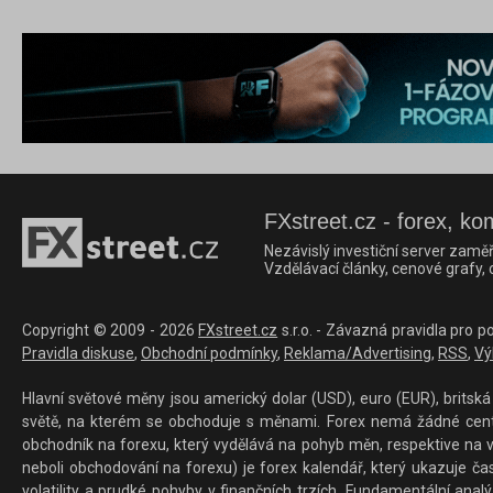
FXstreet.cz - forex, ko
Nezávislý investiční server zaměř
Vzdělávací články, cenové grafy,
Copyright © 2009 - 2026
FXstreet.cz
s.r.o. - Závazná pravidla pro p
Pravidla diskuse
,
Obchodní podmínky
,
Reklama/Advertising
,
RSS
,
Vý
Hlavní světové měny jsou americký dolar (USD), euro (EUR), britská 
světě, na kterém se obchoduje s měnami. Forex nemá žádné centrál
obchodník na forexu, který vydělává na pohyb měn, respektive na v
neboli obchodování na forexu) je forex kalendář, který ukazuje č
volatility a prudké pohyby v finančních trzích. Fundamentální ana