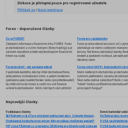
Diskuse je přístupná pouze pro registrované uživatele.
Přihlásit se
|
Nová registrace
Forex - doporučené články:
Co je FOREX?
Forex pro začátečníky
Základní informace o finančním trhu FOREX. Forex
Forex je celosvětová burzovní síť, v jej
je obchodování s cizími měnami (forex trading) a je
obchoduje se všemi světovými měnami,
zároveň největším a také nejlikvidnějším finančním
koruny. Na forexu obchodují banky, fondy
trhem na světě.
brokeři a podobné instituce, ale také jedn
otevřený všem.
Forex brokeři - jak správně vybrat
V podstatě každého, kdo by chtěl obchodovat forex,
Snem některých obchodníků je obchodo
čeká jednou rozhodování o tom, s jakým brokerem
nutnosti jakéhokoliv zásahu do obchod
(přeloženo jako makléř/broker nebo zprostředkovatel)
fikce nebo reálná záležitost? Kolik z nás
by chtěl mít co do činění a svěřil mu své finance
"roboti" mohou profitabilně obchodovat
určené k obchodování. Velmi rád bych vám přiblížil
principech fungují?
problematiku výběru brokera, rozdíl mezi
jednotlivými typy brokerů a v neposlední řadě uvedu
několik příkladů nejznámějších z nich.
Nejnovější články:
Vzdělávací články
Denní kalendář udál
🚀 FXstreet.cz & eToro přinášejí exkluzivní akci: Získejte 6měsíční členství ve VIP zóně ZDARMA
Ve Švýcarsku rezer
Očekávaná hodnota prop výzvy: Kdy se nákup challenge vyplatí?
V USA spotřebitelsk
VIP zóna FXstreet.cz v červenci 2026 byla pro klienty opět zisková
V USA bude mít slo