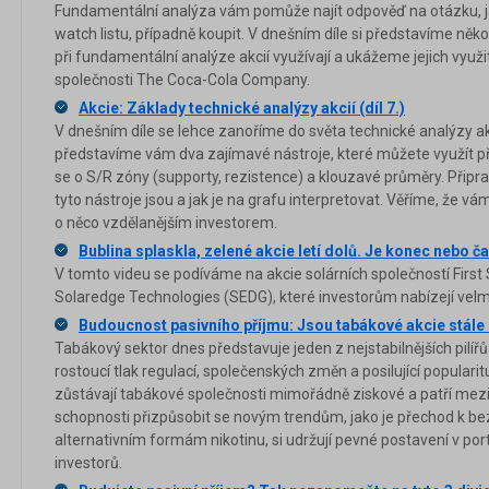
Fundamentální analýza vám pomůže najít odpověď na otázku, j
watch listu, případně koupit. V dnešním díle si představíme něko
při fundamentální analýze akcií využívají a ukážeme jejich využi
společnosti The Coca-Cola Company.
Akcie: Základy technické analýzy akcií (díl 7.)
V dnešním díle se lehce zanoříme do světa technické analýzy akc
představíme vám dva zajímavé nástroje, které můžete využít př
se o S/R zóny (supporty, rezistence) a klouzavé průměry. Připrav
tyto nástroje jsou a jak je na grafu interpretovat. Věříme, že v
o něco vzdělanějším investorem.
Bublina splaskla, zelené akcie letí dolů. Je konec nebo č
V tomto videu se podíváme na akcie solárních společností First
Solaredge Technologies (SEDG), které investorům nabízejí velmi 
Budoucnost pasivního příjmu: Jsou tabákové akcie stále
Tabákový sektor dnes představuje jeden z nejstabilnějších pilířů
rostoucí tlak regulací, společenských změn a posilující populari
zůstávají tabákové společnosti mimořádně ziskové a patří mezi n
schopnosti přizpůsobit se novým trendům, jako je přechod k
alternativním formám nikotinu, si udržují pevné postavení v po
investorů.