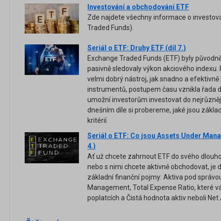
Investování a obchodování ETF
Zde najdete všechny informace o investov
Traded Funds).
Seriál o ETF: Druhy ETF (díl 7.)
Exchange Traded Funds (ETF) byly původně
pasivně sledovaly výkon akciového indexu. 
velmi dobrý nástroj, jak snadno a efektivně
instrumentů, postupem času vznikla řada d
umožní investorům investovat do nejrůznějš
dnešním díle si probereme, jaké jsou zákla
kritérií.
Seriál o ETF: Co jsou Assets Under Manag
4.)
Ať už chcete zahrnout ETF do svého dlouho
nebo s nimi chcete aktivně obchodovat, je d
základní finanční pojmy: Aktiva pod správo
Management, Total Expense Ratio, které vá
poplatcích a Čistá hodnota aktiv neboli Net