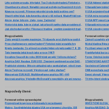
Léto v plném proudu, trhy také: Top 3 obchody traderů Fintokei na indexech a zlatě
V USA týdenní statist
Chamtivost a strach: Největší cenové pohyby na finančních trzích (červenec 2026)
V Kanadě Ivey index
Káva na rozcestí. Přinese rekordní úroda další pokles cen?
V USA průměrný hod
Stvořil elitní klub, kde Ameriku obral o 65 miliard. Madoff řídil největší Ponzi dějin
V USA míra nezaměs
Akcie, dolar, bitcoin, zlato, ropa: Začíná to!
V USA NFP report z
Historická data, kde je získat, jak připojit svého data providera do MultiCharts a proč je budeme potřebovat? (4. díl)
V Kanadě míra neza
Jak obchodují profíci: Fibonacci trading - systém úspěšných traderů
V USA zásoby zemní
Blogy uživatelů
Forexové online zp
Zlato vyráží k novým maximům: Tři důvody, proč žlutý kov opět dominuje
Prop challenge pro swing tradery? Fintokei mění pravidla hry
Nízká hladina Rýna 
Krypto šeptanda: Co přinesl poslední týden v kryptosvětě (7. 8. 2026)
Pozitivní vývoj na Wa
Tato legenda čeká krach jako v roce 1987!
Frankfurtská burza 
Dosáhne SpaceX do roku 2030 tržeb ve výši 1 bilionu dolarů?
Analýza DAX, Nasdaq, EUR/USD: Zlepšený sentiment poslal DAX na nová maxima
Praktické okénko: Bitcoin aktuálně jako spekulativní, nikoli investiční aktivum
Akcie Tesly na rozcestí: Výrobce aut, nebo startup?
Měnový pár EUR/AUD: Multitimeframe analýza (W1–H4)
Denní shrnutí: Výpro
Akciová analýza: Výsledky McDonald’s nepotěšily, ale ani neurazily. Jakou vizi společnost prezentovala?
Tři trhy, které sledo
Naposledy čtené:
Forexové online zpravodajství
Blogy uživatelů
Průmyslové kovy jsou v listopadu k nezastavení
Makro: Spotřebitelská důvěra USA se v červenci zhoršila, ISR