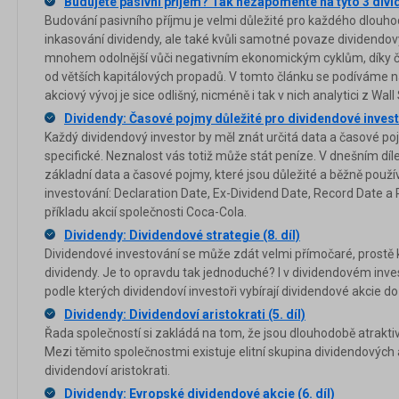
Budujete pasivní příjem? Tak nezapomeňte na tyto 3 div
Budování pasivního příjmu je velmi důležité pro každého dlouho
inkasování dividendy, ale také kvůli samotné povaze dividendovýc
mnohem odolnější vůči negativním ekonomickým cyklům, díky č
od větších kapitálových propadů. V tomto článku se podíváme na 
akciový vývoj je sice odlišný, nicméně i tak v nich analytici z Wall 
Dividendy: Časové pojmy důležité pro dividendové investo
Každý dividendový investor by měl znát určitá data a časové poj
specifické. Neznalost vás totiž může stát peníze. V dnešním díl
základní data a časové pojmy, které jsou důležité a běžně použ
investování: Declaration Date, Ex-Dividend Date, Record Date a
příkladu akcií společnosti Coca-Cola.
Dividendy: Dividendové strategie (8. díl)
Dividendové investování se může zdát velmi přímočaré, prostě k
dividendy. Je to opravdu tak jednoduché? I v dividendovém invest
podle kterých dividendoví investoři vybírají dividendové akcie do
Dividendy: Dividendoví aristokrati (5. díl)
Řada společností si zakládá na tom, že jsou dlouhodobě atraktiv
Mezi těmito společnostmi existuje elitní skupina dividendových a
dividendoví aristokrati.
Dividendy: Evropské dividendové akcie (6. díl)