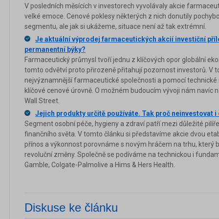
V posledních měsících v investorech vyvolávaly akcie farmaceut
velké emoce. Cenové poklesy některých z nich donutily pochybov
segmentu, ale jak si ukážeme, situace není až tak extrémní.
Je aktuální výprodej farmaceutických akcií investiční příl
permanentní býky?
Farmaceutický průmysl tvoří jednu z klíčových opor globální eko
tomto odvětví proto přirozeně přitahují pozornost investorů. V
nejvýznamnější farmaceutické společnosti a pomocí technické 
klíčové cenové úrovně. O možném budoucím vývoji nám navíc na
Wall Street.
Jejich produkty určitě používáte. Tak proč neinvestovat i
Segment osobní péče, hygieny a zdraví patří mezi důležité pilíře
finančního světa. V tomto článku si představíme akcie dvou etab
přínos a výkonnost porovnáme s novým hráčem na trhu, který by
revoluční změny. Společně se podíváme na technickou i fundame
Gamble, Colgate-Palmolive a Hims & Hers Health.
Diskuse ke článku