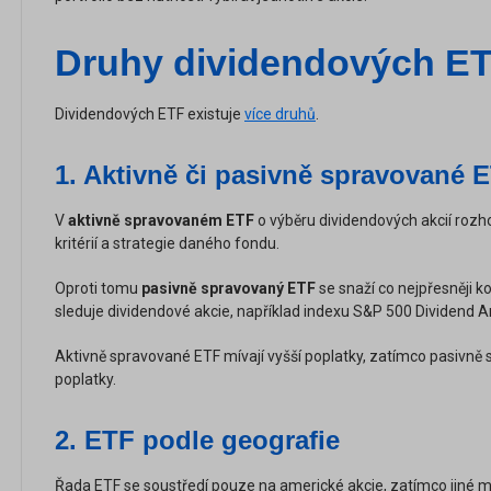
Druhy dividendových E
Dividendových ETF existuje
více druhů
.
1.
Aktivně či pasivně spravované 
V
aktivně spravovaném ETF
o výběru dividendových akcií rozh
kritérií a strategie daného fondu.
Oproti tomu
pasivně spravovaný ETF
se snaží co nejpřesněji k
sleduje dividendové akcie, například indexu S&P 500 Dividend Ar
Aktivně spravované ETF mívají vyšší poplatky, zatímco pasivně 
poplatky.
2.
ETF podle geografie
Řada ETF se soustředí pouze na americké akcie, zatímco jiné ma