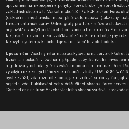
upozornění na nebezpečné pohyby. Forex broker je zprostředkov
základních skupin a to Market-makeři, STP a ECN brokeři. Forex stra
(diskreční), mechanická nebo plně automatická (takzvaný aut
fundamentálních zpráv. Online grafy pro forex můžete sledovat na 
nejnavštěvovanější portál o obchodování na forexu u nás. Forex zprav
tak jako forex zone nebo vzdělávací zóna. Forex robot je jiný náz
takovýto systém pak obchoduje samostatně bez obchodníka.
Upozornění:
Všechny informace poskytované na serveru FXstreet.cz
trzích a neslouží v žádném případě coby konkrétní investiční č
registrovanými brokery či investičním poradcem ani makléřem. Rozd
vysokým rizikem rychlého vzniku finanční ztráty. U 69 až 80 % účtů 
byste zvážit, zda rozumíte tomu, jak rozdílové smlouvy fungují, a
najdete
zde
. Publikování nebo další šíření obsahu forex serveru
FXstreet.cz s.r.o. kromě svého vlastního obsahu využívá i zpravodajs