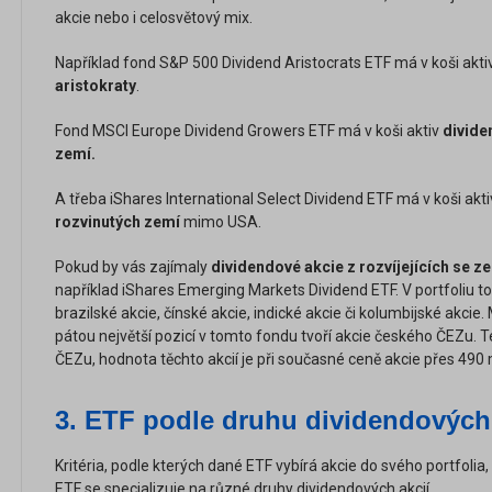
akcie nebo i celosvětový mix.
Například fond S&P 500 Dividend Aristocrats ETF má v koši akt
aristokraty
.
Fond MSCI Europe Dividend Growers ETF má v koši aktiv
divide
zemí.
A třeba iShares International Select Dividend ETF má v koši akt
rozvinutých zemí
mimo USA.
Pokud by vás zajímaly
dividendové akcie z rozvíjejících se z
například iShares Emerging Markets Dividend ETF. V portfoliu t
brazilské akcie, čínské akcie, indické akcie či kolumbijské akcie
pátou největší pozicí v tomto fondu tvoří akcie českého ČEZu. T
ČEZu, hodnota těchto akcií je při současné ceně akcie přes 490 
3.
ETF podle druhu dividendových 
Kritéria, podle kterých dané ETF vybírá akcie do svého portfolia
ETF se specializuje na různé druhy dividendových akcií.