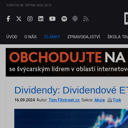
SOBOTA 08. SRPNA 2026 20:51
ÚVOD
O NÁS
ČLÁNKY
ZPRAVODAJSTVÍ
ŠKOLA TR
Dividendy: Dividendové ET
16.09.2024
Autor:
Tým FXstreet.cz
Sekce:
Akcie
Tisk