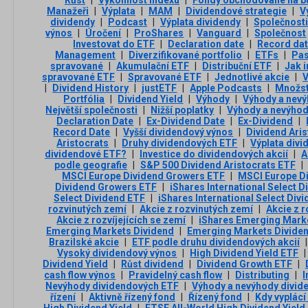
Manažeři
|
Výplata
|
MAM
|
Dividendové strategie
|
V
dividendy
|
Podcast
|
Výplata dividendy
|
Společnosti
výnos
|
Úročení
|
ProShares
|
Vanguard
|
Společnost
Investovat do ETF
|
Declaration date
|
Record da
Management
|
Diverzifikované portfolio
|
ETFs
|
Pas
spravované
|
Akumulační ETF
|
Distribuční ETF
|
Jak 
spravované ETF
|
Spravované ETF
|
Jednotlivé akcie
|
V
|
Dividend History
|
justETF
|
Apple Podcasts
|
Množst
Portfólia
|
Dividend Yield
|
Výhody
|
Výhody a nev
Největší společnosti
|
Nižší poplatky
|
Výhody a nevýho
Declaration Date
|
Ex-Dividend Date
|
Ex-Dividend
|
Record Date
|
Vyšší dividendový výnos
|
Dividend Ari
Aristocrats
|
Druhy dividendových ETF
|
Výplata div
dividendové ETF?
|
Investice do dividendových akcií
|
A
podle geografie
|
S&P 500 Dividend Aristocrats ETF
|
MSCI Europe Dividend Growers ETF
|
MSCI Europe D
Dividend Growers ETF
|
iShares International Select 
Select Dividend ETF
|
iShares International Select Div
rozvinutých zemí
|
Akcie z rozvinutých zemí
|
Akcie z 
Akcie z rozvíjejících se zemí
|
iShares Emerging Mark
Emerging Markets Dividend
|
Emerging Markets Divide
Brazilské akcie
|
ETF podle druhu dividendových akcií
|
Vysoký dividendový výnos
|
High Dividend Yield ETF
|
Dividend Yield
|
Růst dividend
|
Dividend Growth ETF
|
cash flow výnos
|
Pravidelný cash flow
|
Distributing
|
Nevýhody dividendových ETF
|
Výhody a nevýhody divid
řízení
|
Aktivně řízený fond
|
Řízený fond
|
Kdy vyplácí
High Dividend Yield
|
FTSE All-World High Dividend Yiel