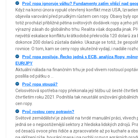
Proč ropa ignoruje válku? Fundamenty zatím vítězí nad geopo
Když na konci února vypukl otevřený konflikt mezi USA, Izraele
objevila varování před prudkým růstem cen ropy. Obavy byly 
totiž prochází přibližně pětina světových dodávek ropy a jeho 
výrazný zásah do globálního trhu. Realita však dopadla jinak. 
největší eskalace konfliktu krátkodobě překročila 120 dolarů za
dokonce 200 dolarů zůstala daleko. Ukazuje se totiž, že geopolit
rovnice. O tom, kam se ceny ropy skutečně vydají, i nadále roz
Proč ropa posiluje, Řecko jedná s ECB, analýza Ropy, měn
EUR/JPY
Aktuální nálada na finančním trhu je pod vlivem rostoucí poptá
posílila od pátku o ...
Proč ropa stoupá?
Celosvětová spotřeba ropy překonala její těžbu už šesté čtvrtle
čtvrtletím roku 2021. Podnítila tak neustálé snižování globálníc
cen ropy.
Proč rostou ceny potravin?
Světové zemědělství je závislé na tvrdé manuální práci, vlivech 
jedná se o nejpostiženější sektory z hlediska lidských zdrojů. P
od česačů ovoce přes řidiče a zpracovatele až po kuchaře a obsl
na sklízení rýže, bourání masa i na rychlý rozvoz agrárních prod