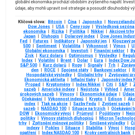
globální ekonomika prochází obdobím zvýšeného napětí. Investoři
údaje, aby mohli upravit své strategie a posoudit dlouhodobý vý
Klíčová slova:
Bitcoin
|
Čína
|
Japonsko
|
Novozélands
Dow Jones
|
USA
|
Ceny ropy
|
Výsledková sezóna
ekonomika
|
Rizika
|
Politika
|
Nikkei
|
Akciové trhy
Japan
|
Dluhopis
|
Dolarový index
|
Dow Jones Indust
Fed
|
Futures
|
Indikátory
|
Japonský jen
|
Klouzavý 
500
|
Sentiment
|
Volatilita
|
Výkonnost
|
Výnos
|
U
Globální ekonomika
|
Investoři
|
Finanční sektor
|
B
Zisk
|
Kurz dolaru
|
Optimismus
|
Výsledky
|
Regul
Index
|
Volatilní
|
Brent
|
Dolar
|
Eura
|
Index Dow J
S&P 500
|
Kurz dolarů
|
Ropy
|
Signály
|
Trh
|
Zprávy
den
|
ROCE
|
Spojené státy
|
Bankovní sektor
|
R
Hospodářské výsledky
|
Globální trhy
|
Zvyšování úr
Ekonomická aktivita
|
Inflační tlaky
|
Japonský index 
Propad
|
Kryptoměny
|
Index Nikkei
|
Citi
|
S&P
|
sazeb
|
Americké indexy
|
Nejistota
|
Výhled
|
Ameri
úrokových sazeb
|
Výnosy
|
Ekonomické údaje
|
Údaje 
Očekávání
|
Výkonnost indexů
|
Krypto
|
Edison
|
Akc
index
|
Tlak na akcie
|
Sazby Fedu
|
Zvýšení sazeb
|
sazeb
|
NASDAQ 100
|
Situace na trzích
|
Očekávání t
DOW
|
Ekonomický vývoj
|
Průmysl
|
Pojišťovny
|
Neji
politiky
|
Výnosy státních dluhopisů
|
Micron Technolo
trhy
|
Zpřísnění měnové politiky
|
Smíšené výsledky
|
Č
indexy
|
Pokles
|
Situace
|
Stabilita
|
Vývoj
|
Hosp
opatření
|
Index NASDAQ 100
|
Kroky centrálních bank
|