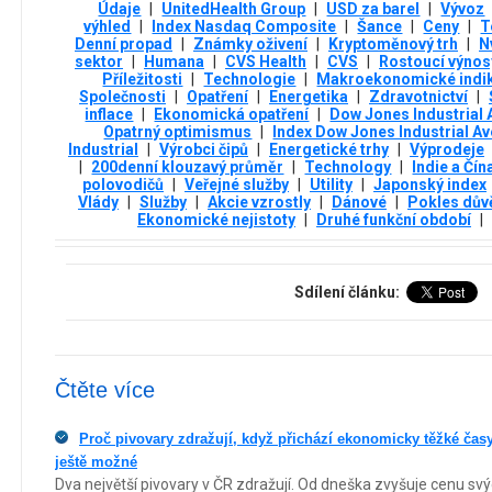
Údaje
|
UnitedHealth Group
|
USD za barel
|
Vývoz
výhled
|
Index Nasdaq Composite
|
Šance
|
Ceny
|
T
Denní propad
|
Známky oživení
|
Kryptoměnový trh
|
N
sektor
|
Humana
|
CVS Health
|
CVS
|
Rostoucí výnos
Příležitosti
|
Technologie
|
Makroekonomické indi
Společnosti
|
Opatření
|
Energetika
|
Zdravotnictví
|
inflace
|
Ekonomická opatření
|
Dow Jones Industrial
Opatrný optimismus
|
Index Dow Jones Industrial A
Industrial
|
Výrobci čipů
|
Energetické trhy
|
Výprodeje
|
200denní klouzavý průměr
|
Technology
|
Indie a Čín
polovodičů
|
Veřejné služby
|
Utility
|
Japonský index
Vlády
|
Služby
|
Akcie vzrostly
|
Dánové
|
Pokles dův
Ekonomické nejistoty
|
Druhé funkční období
|
Sdílení článku:
Čtěte více
Proč pivovary zdražují, když přichází ekonomicky těžké časy
ještě možné
Dva největší pivovary v ČR zdražují. Od dneška zvyšuje cenu svý