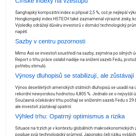
Čínské indexy na vzestupu
Šanghajský kompozitní index si připsal 2,5 %, což je nejlepší vý
Hongkongský index HSTECH také zaznamenal výrazné zisky, když
Výsledky odrážejí důvěru investorů v domácí technologický pr
napětí.
Sazby v centru pozornosti
Mimo Asii se investoři soustředí na sazby, zejména po silných 
Report o trhu práce oslabil naděje na snížení sazeb Fedu, protož
potřebu stimulů.
Výnosy dluhopisů se stabilizují, ale zůstávaj
Výnos desetiletých amerických státních dluhopisů se usadil na ú
rekordní newyorskou hodnotou 4,805 %. Jednalo se o nejvyšší ú
Současná očekávání trhu počítají se snížením sazeb Fedu o 29 
ale investoři zůstávají opatrní.
Výhled trhu: Opatrný optimismus a rizika
Situace na trzích je v kontextu globálních makroekonomických
posiluje svůj technologický průmysl, Japonsko čelí riziku vyšších