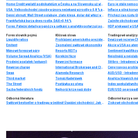
Home Credit vyplatil podnikatelům v Česku a na Slovensku už více než miliardu korun
Euro je stále nemo
USA: Velkoobchodní zásoby v únoru nečekaně vzrostly o 0,8 % při očekávání mírného poklesu
Inflace a silná koru
Denní shrnutí: Wall Street oslabuje, zlato klesá, dolar dál vítězí v režimu risk-off (20.03.2026)
Přichází čas růstu
Frankfurtská burza dnes rostla, DAX +0,94 %
Začnite obchodovať
Forex: Páteční detaily prognózy a setkání s analytiky potvrzují politiku “opatrnosti”
HDP překvapil v USA
Forex slovník pojmů
Klíčová slova
Tradingové analýzy 
Liquidity ratios
Prohlášení amerického prezidenta
Devizové rezervy Č
Emitent
Zpomalení světové ekonomiky
Akcie v USA po aten
Měnové forexové páry
Resorts REITs
Sentiment kvalifiko
Volume Spread Analýza (VSA)
Korekční fáze
Nejsilnější a nejsla
Prodejní poplatek (vstupní)
Reverzní formace
Stříbro - Intradenní
Reverse charge
International Brokerage and Clearing House
Ceny ropy po prohláš
Swap
Alameda Research
AUD/USD - Intradenn
Third market
Tomáš Kadeřávek
Analýza hlavních m
The Street
Poptávka po plynu
Index spekulativníh
Sazba federálních fondů
Nejhorší krize naší doby
EUR/USD se propadl
Odborná literatura
Odborné kurzy a se
Světový bestseller o tradingu v češtině! Úspěšní obchodníci: Jak běžní lidé porážejí Wall Street v jeho vlastní hře