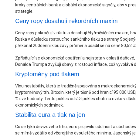
kroky centrálních bank a globální ekonomické signály, aby v prost
strategie.
Ceny ropy dosahují rekordních maxim
Ceny ropy pokračují v růstu a dosahují čtyřměsíčních maxim, hn
Ruska v důsledku rostoucího sankčního tlaku ze strany Spojenýc
překonal 200denní klouzavý průměr a usadil se na ceně 80,52 U
Zpřísňující se ekonomická opatření a nejistota v oblasti daňové, 
Donalda Trumpa zvyšují obavy z rostoucí inflace, což vyvolává da
Kryptoměny pod tlakem
Vlnu nestability, která je tradičně spojována s makroekonomickým
kryptoměnový trh. Bitcoin, který je těsně pod hranicí 95 000 USD,
% své hodnoty. Tento pokles odráží pokles chuti na riziko v důsl
ekonomických podmínek.
Stabilita eura a tlak na jen
Co se týká devizového trhu, euro projevilo odolnost a obchodov
se mírně vzdálilo od včerejšího dvouletého minima. Japonský j