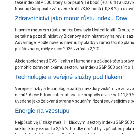
také index S&P 500, který si připsal 9,18 bodů (+0,16 %) a uzavř
Nasdaq Composite zároveň ztratil 73,53 bodů (-0,38 %) a uzavře
Zdravotnictví jako motor růstu indexu Dow
Hlavním motorem růstu indexu Dow byla UnitedHealth Group, její
se tak na pozadí iniciativy Bidenovy administrativy na revizi 
Advantage. Podle nového návrhu by platby v rámci těchto plá
pojišťovnami, měly v roce 2026 vzrůst o 2,2 %.
Akcie společností CVS Health a Humana na základě této zprávy t
pomohlo zdravotnickému sektoru na indexu S&P 500 posílit o 1
Technologie a veřejné služby pod tlakem
Veřejné služby a technologie patřily navzdory ziskům ve zdravotn
nejhůř. Akcie Edison International se propadly o více než 11,89 
uvedena jako žalovaná strana v soudním řízení souvisejícím s požá
Energie na vzestupu
Nejpůsobivější zisky mezi 11 klíčovými sektory indexu S&P 50
sektor, který vzrostl o 2,25 %. Prudký nárůst byl způsoben pokr