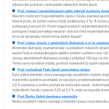
zdražování potravin i nedostatek některých druhů zboží.
Proč rostoucí nezaměstnanost zatím nebrzdí mzdovou dyn
Hlavním motorem hospodářského růstu v Česku zůstává spotřeb
hlavně proto, že rychle rostou mzdy (reálně přes 5 %). A rostou p
ochlazuje pracovní trh. Počet registrovaných nezaměstnaných je
postupně (i když pomaleji) narůstá i obecná míra nezaměstnanos
že to na dynamiku mezd nemá žádný dopad?
Proč rostou výnosy z amerických dluhopisů a co to znamená
Americké dluhopisy zaznamenaly v posledních měsících výrazný 
sazeb Fedu a očekávání jejich dalšího snížení v příštím roce. Od
výnosy desetiletých dluhopisů zvýšily o přibližně 100 bps na 4,6 
Tento vývoj vyvolává otázky, protože očekávání by spíše nazna
Proč rozhodnutí Fedu škodí americkému dolaru
Euro a libra šterlinků včera zareagovaly působivým růstem, když 
rezervního systému prohlásili, že navzdory problematickému sni
2,0 % zůstanou u svého postoje ke snižování sazeb. Jednomysl
federálních fondů v pásmu 5,25 až 5,5 %, tedy na nejvyšší úrovn
Proč Řecku žádná devalvace nepomůže
Řecko se pátým rokem nachází v hluboké recesi, nová dohoda o 