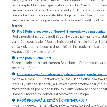
Větší vyhlídky na růst a návrat bitcoinu k hranici 100 000 dol
růstu krypto trhu ještě nějakou dobu nereálné. Svědčí o tom úd
nejsou nerealizované ztráty krátkodobých držitelů bitcoinů zat
hromadné kapitulaci a obratu trhu. K úplnému očištění trhu by by
nejprve klesl, a teprve pak bude možné vážně hovořit o pokrač
trendu.
Proč Polsko nezavře důl Turów? Ekonomicky se mu vyplácí s
Podle pondělního rozhodnutí Soudního dvora EU má Polsko plati
za to, že nezastavilo těžbu na hnědouhelném dole Turów. Tato 
vedla k ekonomické nesmyslnosti těžby. Tím pádem nelze předp
Varšava těžbu v dole zastaví.
Proč potřebujeme krizi
Steen Jakobsen, hlavní ekonom Saxo Bank - Pro lidskou mysl n
nepřirozené, nar...
Proč považuje Chorvatsko vstup do eurozóny jako bezpečn
Nejnovější člen EU – Chorvatsko, přijalo 1. ledna euro jako svou
jádra EU, čímž se usnadnily a zlevnily platby a země poskytla 
záchrannou síť pro případ budoucích krizí. Země se chce připoj
umožní Chorvatům jednodušší cestování po Evropě.
PROČ PRODÁVÁM, KDYŽ VŠICHNI NAKUPUJÍ?
Týdenní videokomentář: akcie, indexy, Forex, komodity a krypt