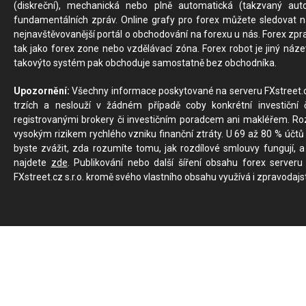
(diskreční), mechanická nebo plně automatická (takzvaný aut
fundamentálních zpráv. Online grafy pro forex můžete sledovat na 
nejnavštěvovanější portál o obchodování na forexu u nás. Forex zprav
tak jako forex zone nebo vzdělávací zóna. Forex robot je jiný náz
takovýto systém pak obchoduje samostatně bez obchodníka.
Upozornění:
Všechny informace poskytované na serveru FXstreet.cz
trzích a neslouží v žádném případě coby konkrétní investiční č
registrovanými brokery či investičním poradcem ani makléřem. Rozd
vysokým rizikem rychlého vzniku finanční ztráty. U 69 až 80 % účtů 
byste zvážit, zda rozumíte tomu, jak rozdílové smlouvy fungují, a
najdete
zde
. Publikování nebo další šíření obsahu forex serveru
FXstreet.cz s.r.o. kromě svého vlastního obsahu využívá i zpravodajs