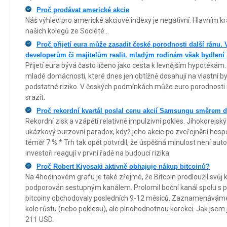
Proč prodávat americké akcie
Náš výhled pro americké akciové indexy je negativní. Hlavním k
našich kolegů ze Société...
Proč přijetí eura může zasadit české porodnosti další ránu.
developerům či majitelům realit, mladým rodinám však bydlení 
Přijetí eura bývá často líčeno jako cesta k levnějším hypotékám
mladé domácnosti, které dnes jen obtížně dosahují na vlastní b
podstatné riziko. V českých podmínkách může euro porodnosti ni
srazit.
Proč rekordní kvartál poslal cenu akcií Samsungu směrem 
Rekordní zisk a vzápětí relativně impulzivní pokles. Jihokorejs
ukázkový burzovní paradox, když jeho akcie po zveřejnění hosp
téměř 7 %.* Trh tak opět potvrdil, že úspěšná minulost není au
investoři reagují v první řadě na budoucí rizika.
Proč Robert Kiyosaki aktivně obhajuje nákup bitcoinů?
Na 4hodinovém grafu je také zřejmé, že Bitcoin prodloužil svůj kle
podporován sestupným kanálem. Prolomil boční kanál spolu s p
bitcoiny obchodovaly posledních 9-12 měsíců. Zaznamenáváme 
kole růstu (nebo poklesu), ale plnohodnotnou korekci. Jak jsem již 
211 USD.