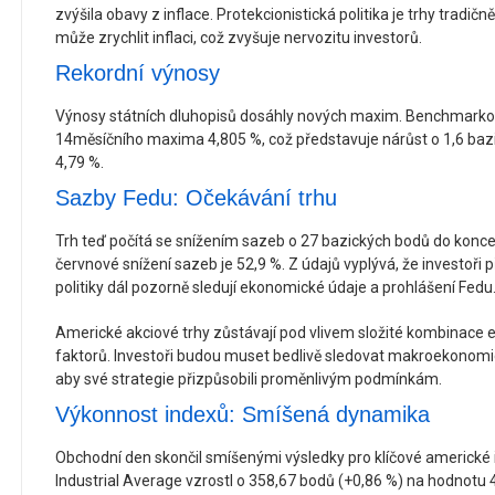
zvýšila obavy z inflace. Protekcionistická politika je trhy tradič
může zrychlit inflaci, což zvyšuje nervozitu investorů.
Rekordní výnosy
Výnosy státních dluhopisů dosáhly nových maxim. Benchmarkov
14měsíčního maxima 4,805 %, což představuje nárůst o 1,6 baz
4,79 %.
Sazby Fedu: Očekávání trhu
Trh teď počítá se snížením sazeb o 27 bazických bodů do konce
červnové snížení sazeb je 52,9 %. Z údajů vyplývá, že investoři
politiky dál pozorně sledují ekonomické údaje a prohlášení Fedu
Americké akciové trhy zůstávají pod vlivem složité kombinace 
faktorů. Investoři budou muset bedlivě sledovat makroekonomick
aby své strategie přizpůsobili proměnlivým podmínkám.
Výkonnost indexů: Smíšená dynamika
Obchodní den skončil smíšenými výsledky pro klíčové americké
Industrial Average vzrostl o 358,67 bodů (+0,86 %) na hodnotu 