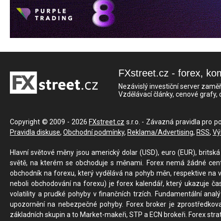
FXstreet.cz - forex, ko
Nezávislý investiční server zaměř
Vzdělávací články, cenové grafy,
Copyright © 2009 - 2026
FXstreet.cz
s.r.o. - Závazná pravidla pro p
Pravidla diskuse
,
Obchodní podmínky
,
Reklama/Advertising
,
RSS
,
Vý
Hlavní světové měny jsou americký dolar (USD), euro (EUR), britská 
světě, na kterém se obchoduje s měnami. Forex nemá žádné centrál
obchodník na forexu, který vydělává na pohyb měn, respektive na v
neboli obchodování na forexu) je forex kalendář, který ukazuje č
volatility a prudké pohyby v finančních trzích. Fundamentální ana
upozornění na nebezpečné pohyby. Forex broker je zprostředkov
základních skupin a to Market-makeři, STP a ECN brokeři. Forex stra