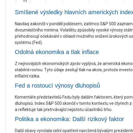
Smíšené výsledky hlavních amerických inde
Nasdaq zakončil v pondělí poklesem, zatímco S&P 500 zaznamen
dvouměsíčního minima. Volatilitu způsobily vysoké výnosy státn
přehodnocují očekávání v oblasti možného snížení úrokových s
systému (Fed).
Odolná ekonomika a tlak inflace
Z nejnovějších ekonomických zpráv vyplývá, že americká ekonom
stabilně rostou. Tyto údaje zesilují tlak na akcie, protože invest
inflační rizika.
Fed a rostoucí výnosy dluhopisů
Komentáře představitelů Fedu byly dalším faktorem, který pomo
dluhopisů. Index S&P 500 skončil v tomto kontextu ve čtyřech z 
a reflektuje tak přetrvávající nejistotu účastníků trhu.
Politika a ekonomika: Další rizikový faktor
Další obavy vyvolala celní opatření navržená bývalým prezid