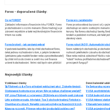
Forex - doporučené články:
Co je FOREX?
Forex pro začátečníky
Základní informace o finančním trhu FOREX. Forex
Forex je celosvětová burzovní síť, v jej
je obchodování s cizími měnami (forex trading) a je
obchoduje se všemi světovými měnami,
zároveň největším a také nejlikvidnějším finančním
koruny. Na forexu obchodují banky, fondy
trhem na světě.
brokeři a podobné instituce, ale také jedn
otevřený všem.
Forex brokeři - jak správně vybrat
V podstatě každého, kdo by chtěl obchodovat forex,
Snem některých obchodníků je obchodo
čeká jednou rozhodování o tom, s jakým brokerem
nutnosti jakéhokoliv zásahu do obchod
(přeloženo jako makléř/broker nebo zprostředkovatel)
fikce nebo reálná záležitost? Kolik z nás
by chtěl mít co do činění a svěřil mu své finance
"roboti" mohou profitabilně obchodovat
určené k obchodování. Velmi rád bych vám přiblížil
principech fungují?
problematiku výběru brokera, rozdíl mezi
jednotlivými typy brokerů a v neposlední řadě uvedu
několik příkladů nejznámějších z nich.
Nejnovější články:
Vzdělávací články
Denní kalendář udál
🚀 FXstreet.cz & eToro přinášejí exkluzivní akci: Získejte 6měsíční členství ve VIP zóně ZDARMA
Ve Švýcarsku rezer
Očekávaná hodnota prop výzvy: Kdy se nákup challenge vyplatí?
V USA spotřebitelsk
VIP zóna FXstreet.cz v červenci 2026 byla pro klienty opět zisková
V USA bude mít slo
Léto v plném proudu, trhy také: Top 3 obchody traderů Fintokei na indexech a zlatě
V USA týdenní statist
Chamtivost a strach: Největší cenové pohyby na finančních trzích (červenec 2026)
V Kanadě Ivey index
Káva na rozcestí. Přinese rekordní úroda další pokles cen?
V USA průměrný hod