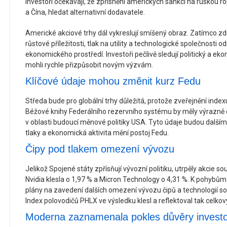
Investoři očekávají, že zpřísnění amerických sankcí na ruskou rop
a Čína, hledat alternativní dodavatele.
Americké akciové trhy dál vykreslují smíšený obraz. Zatímco zdr
růstové příležitosti, tlak na utility a technologické společnosti 
ekonomického prostředí. Investoři pečlivě sledují politický a ek
mohli rychle přizpůsobit novým výzvám.
Klíčové údaje mohou změnit kurz Fedu
Středa bude pro globální trhy důležitá, protože zveřejnění index
Béžové knihy Federálního rezervního systému by měly výrazně o
v oblasti budoucí měnové politiky USA. Tyto údaje budou dalším 
tlaky a ekonomická aktivita mění postoj Fedu.
Čipy pod tlakem omezení vývozu
Jelikož Spojené státy zpřísňují vývozní politiku, utrpěly akcie sou
Nvidia klesla o 1,97 % a Micron Technology o 4,31 %. K pohybům
plány na zavedení dalších omezení vývozu čipů a technologií sou
Index polovodičů PHLX ve výsledku klesl a reflektoval tak celkov
Moderna zaznamenala pokles důvěry invest