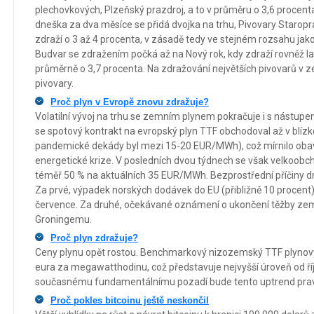
plechovkových, Plzeňský prazdroj, a to v průměru o 3,6 procenta
dneška za dva měsíce se přidá dvojka na trhu, Pivovary Staropr
zdraží o 3 až 4 procenta, v zásadě tedy ve stejném rozsahu jako 
Budvar se zdražením počká až na Nový rok, kdy zdraží rovněž la
průměrně o 3,7 procenta. Na zdražování největších pivovarů v 
pivovary.
Proč plyn v Evropě znovu zdražuje?
Volatilní vývoj na trhu se zemním plynem pokračuje i s nástupe
se spotový kontrakt na evropský plyn TTF obchodoval až v blí
pandemické dekády byl mezi 15-20 EUR/MWh), což mírnilo obav
energetické krize. V posledních dvou týdnech se však velkoobch
téměř 50 % na aktuálních 35 EUR/MWh. Bezprostřední příčiny dr
Za prvé, výpadek norských dodávek do EU (přibližně 10 procent),
července. Za druhé, očekávané oznámení o ukončení těžby z
Groningemu.
Proč plyn zdražuje?
Ceny plynu opět rostou. Benchmarkový nizozemský TTF plynový 
eura za megawatthodinu, což představuje nejvyšší úroveň od ř
současnému fundamentálnímu pozadí bude tento uptrend pra
Proč pokles bitcoinu ještě neskončil