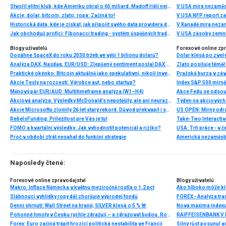
Stvořil elitní klub, kde Ameriku obral o 65 miliard. Madoff řídil největší Ponzi dějin
V USA míra nezaměs
Akcie, dolar, bitcoin, zlato, ropa: Začíná to!
V USA NFP report z
Historická data, kde je získat, jak připojit svého data providera do MultiCharts a proč je budeme potřebovat? (4. díl)
V Kanadě míra neza
Jak obchodují profíci: Fibonacci trading - systém úspěšných traderů
V USA zásoby zemní
Blogy uživatelů
Forexové online zp
Dosáhne SpaceX do roku 2030 tržeb ve výši 1 bilionu dolarů?
Dolar klesá po zveře
Analýza DAX, Nasdaq, EUR/USD: Zlepšený sentiment poslal DAX na nová maxima
Zlato posiluje téměř 
Praktické okénko: Bitcoin aktuálně jako spekulativní, nikoli investiční aktivum
Pražská burza v záv
Akcie Tesly na rozcestí: Výrobce aut, nebo startup?
Index S&P 500 mírně 
Měnový pár EUR/AUD: Multitimeframe analýza (W1–H4)
Akciová analýza: Výsledky McDonald’s nepotěšily, ale ani neurazily. Jakou vizi společnost prezentovala?
Akcie Microsoftu zlomily 26 let starý rekord. Důvod překvapil i samotné investory
US OPEN: Mírný odra
RebelsFunding: Príležitosť pre Vás je tu!
FOMO a kvartální výsledky: Jak vyhodnotit potenciál a riziko?
Proč v období ztrát nesahat do funkční strategie
Americká nezaměstn
Naposledy čtené:
Forexové online zpravodajství
Blogy uživatelů
Makro: Inflace Německa v květnu meziročně rostla o 1,2 pct
Ako hlboko môže kl
Slábnoucí vyhlídky ropy dál zhoršuje výprodej fondů
FOREX - Analýza trad
Denní shrnutí: Wall Street na hraně; SILVER klesá o 5 % 🚨
Nová maxima index
Pohonné hmoty v Česku rychle zdražují – a zdražovat budou. Ropa zřejmě brzy pokoří hranici 100 dolarů za barel
RAIFFEISENBANK V RU
Forex: Euro začíná trápit hrozící politická nestabilita ve Francii
Silný růst posunul 