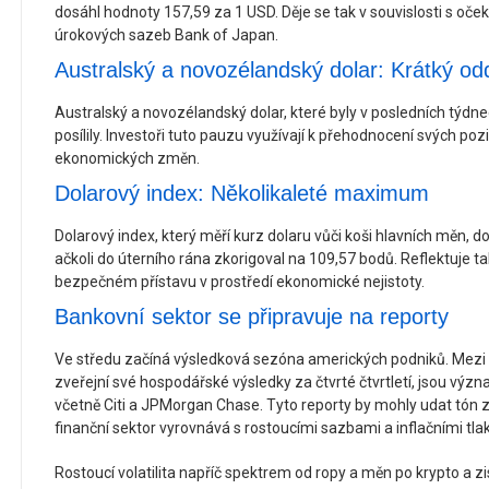
dosáhl hodnoty 157,59 za 1 USD. Děje se tak v souvislosti s o
úrokových sazeb Bank of Japan.
Australský a novozélandský dolar: Krátký o
Australský a novozélandský dolar, které byly v posledních týd
posílily. Investoři tuto pauzu využívají k přehodnocení svých pozi
ekonomických změn.
Dolarový index: Několikaleté maximum
Dolarový index, který měří kurz dolaru vůči koši hlavních měn,
ačkoli do úterního rána zkorigoval na 109,57 bodů. Reflektuje ta
bezpečném přístavu v prostředí ekonomické nejistoty.
Bankovní sektor se připravuje na reporty
Ve středu začíná výsledková sezóna amerických podniků. Mezi 
zveřejní své hospodářské výsledky za čtvrté čtvrtletí, jsou výz
včetně Citi a JPMorgan Chase. Tyto reporty by mohly udat tón z
finanční sektor vyrovnává s rostoucími sazbami a inflačními tlak
Rostoucí volatilita napříč spektrem od ropy a měn po krypto a z