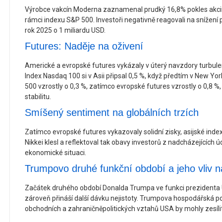
Výrobce vakcín Moderna zaznamenal prudký 16,8% pokles akcií,
rámci indexu S&P 500. Investoři negativně reagovali na snížení 
rok 2025 o 1 miliardu USD.
Futures: Naděje na oživení
Americké a evropské futures vykázaly v úterý navzdory turbule
Index Nasdaq 100 si v Asii připsal 0,5 %, když předtím v New Yor
500 vzrostly o 0,3 %, zatímco evropské futures vzrostly o 0,8 %,
stabilitu.
Smíšený sentiment na globálních trzích
Zatímco evropské futures vykazovaly solidní zisky, asijské inde
Nikkei klesl a reflektoval tak obavy investorů z nadcházejících úd
ekonomické situaci.
Trumpovo druhé funkční období a jeho vliv n
Začátek druhého období Donalda Trumpa ve funkci prezidenta U
zároveň přináší další dávku nejistoty. Trumpova hospodářská p
obchodních a zahraničněpolitických vztahů USA by mohly zesílit 