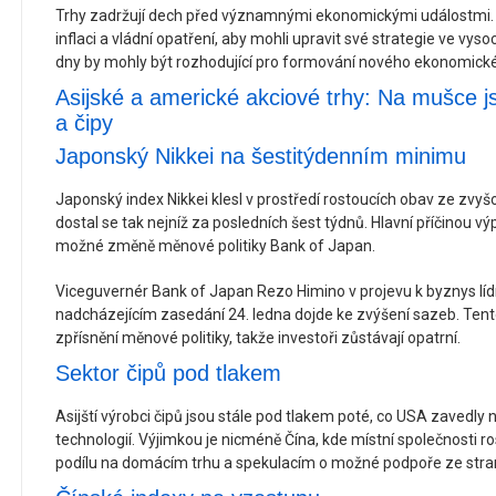
Trhy zadržují dech před významnými ekonomickými událostmi. In
inflaci a vládní opatření, aby mohli upravit své strategie ve vyso
dny by mohly být rozhodující pro formování nového ekonomick
Asijské a americké akciové trhy: Na mušce j
a čipy
Japonský Nikkei na šestitýdenním minimu
Japonský index Nikkei klesl v prostředí rostoucích obav ze zvy
dostal se tak nejníž za posledních šest týdnů. Hlavní příčinou vý
možné změně měnové politiky Bank of Japan.
Viceguvernér Bank of Japan Rezo Himino v projevu k byznys líd
nadcházejícím zasedání 24. ledna dojde ke zvýšení sazeb. Tent
zpřísnění měnové politiky, takže investoři zůstávají opatrní.
Sektor čipů pod tlakem
Asijští výrobci čipů jsou stále pod tlakem poté, co USA zavedl
technologií. Výjimkou je nicméně Čína, kde místní společnosti r
podílu na domácím trhu a spekulacím o možné podpoře ze stran