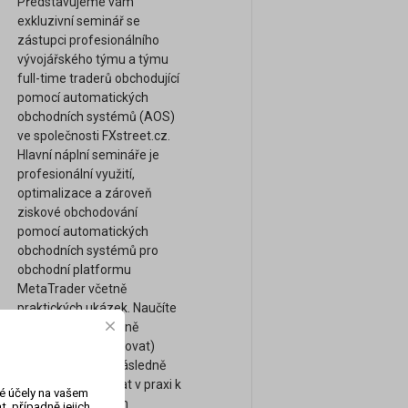
Představujeme vám
exkluzivní seminář se
zástupci profesionálního
vývojářského týmu a týmu
full-time traderů obchodující
pomocí automatických
obchodních systémů (AOS)
ve společnosti FXstreet.cz.
Hlavní náplní semináře je
profesionální využití,
optimalizace a zároveň
ziskové obchodování
pomocí automatických
obchodních systémů pro
obchodní platformu
MetaTrader včetně
praktických ukázek. Naučíte
se mimo jiné správně
ověřovat (backtestovat)
ziskovost AOS a následně
AOS reálně využívat v praxi k
vé účely na vašem
dosažení ziskových
, případně jejich