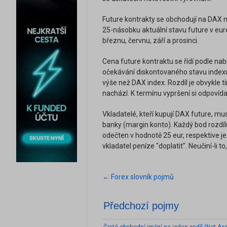
Future kontrakty se obchodují na DAX 
25-násobku aktuální stavu future v eure
březnu, červnu, září a prosinci.
Cena future kontraktu se řídí podle nab
očekávání diskontovaného stavu index
výše než DAX index. Rozdíl je obvykle t
nachází. K termínu vypršení si odpovída
Vkladatelé, kteří kupují DAX future, mu
banky (margin konto). Každý bod rozdíl
odečten v hodnotě 25 eur, respektive je
vkladatel peníze "doplatit". Neučiní-li 
← Forex slovník pojmů
Předchozí pojmy