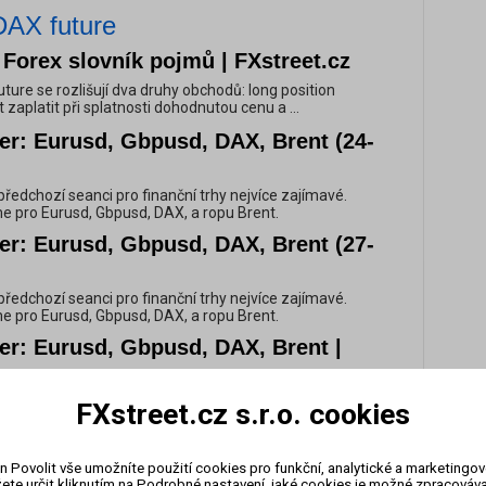
DAX future
 Forex slovník pojmů | FXstreet.cz
ture se rozlišují dva druhy obchodů: long position
zaplatit při splatnosti dohodnutou cenu a ...
er: Eurusd, Gbpusd, DAX, Brent (24-
y předchozí seanci pro finanční trhy nejvíce zajímavé.
e pro Eurusd, Gbpusd, DAX, a ropu Brent.
er: Eurusd, Gbpusd, DAX, Brent (27-
y předchozí seanci pro finanční trhy nejvíce zajímavé.
e pro Eurusd, Gbpusd, DAX, a ropu Brent.
er: Eurusd, Gbpusd, DAX, Brent |
y předchozí seanci pro finanční trhy nejvíce zajímavé.
FXstreet.cz s.r.o. cookies
e pro Eurusd, Gbpusd, DAX, a ropu Brent.
er: Eurusd, Gbpusd, DAX, Brent |
n Povolit vše umožníte použití cookies pro funkční, analytické a marketingo
ete určit kliknutím na Podrobné nastavení, jaké cookies je možné zpracovávat