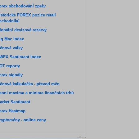
orex obchodování zpráv
istorické FOREX pozice retail
bchodníků
lobální devizové rezervy
ig Mac Index
ěnové války
WFX Sentiment Index
OT reporty
orex signály
ěnová kalkulačka - převod měn
enní maxima a minima finančních trhů
arket Sentiment
orex Heatmap
ryptoměny - online ceny
reklama