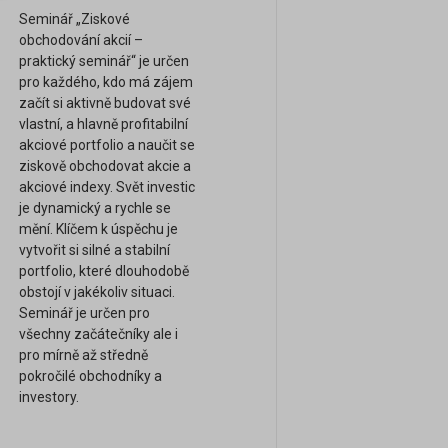
Seminář „Ziskové
obchodování akcií –
praktický seminář“ je určen
pro každého, kdo má zájem
začít si aktivně budovat své
vlastní, a hlavně profitabilní
akciové portfolio a naučit se
ziskově obchodovat akcie a
akciové indexy. Svět investic
je dynamický a rychle se
mění. Klíčem k úspěchu je
vytvořit si silné a stabilní
portfolio, které dlouhodobě
obstojí v jakékoliv situaci.
Seminář je určen pro
všechny začátečníky ale i
pro mírně až středně
pokročilé obchodníky a
investory.