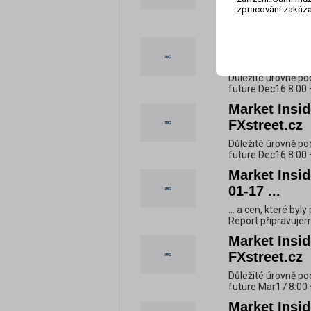
zpracování zakáza
Důležité úrovně po
future Dec16 8:00 
Market Insid
FXstreet.cz
Důležité úrovně po
future Dec16 8:00 
Market Insid
FXstreet.cz
Důležité úrovně po
future Dec16 8:00 
Market Insid
01-17 ...
... a cen, které byl
Report připravujem
Market Insid
FXstreet.cz
Důležité úrovně po
future Mar17 8:00 
Market Insid