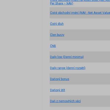
Čisté obchodní jmění na jeden podíl (Net A
Per Share – NAV)
Čisté obchodní jmění (NAV - Net Asset Value
Čistý dluh
Člen burzy
ČNB
Daily low (Denní minima)
Daily range (denní rozpětí)
Daňový bonus
Daňový štít
Daň z nemovitých věcí