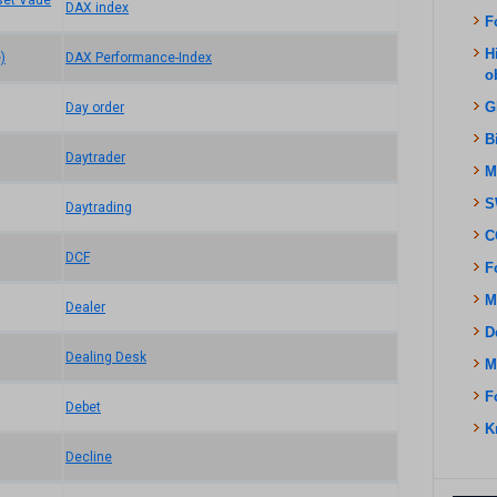
sset Vaue
DAX index
F
H
)
DAX Performance-Index
o
G
Day order
B
Daytrader
M
S
Daytrading
C
DCF
F
M
Dealer
D
Dealing Desk
M
F
Debet
K
Decline