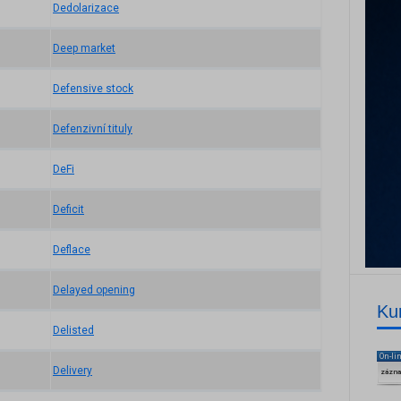
Dedolarizace
Deep market
Defensive stock
Defenzivní tituly
DeFi
Deficit
Deflace
Delayed opening
Ku
Delisted
On-li
Delivery
zázn