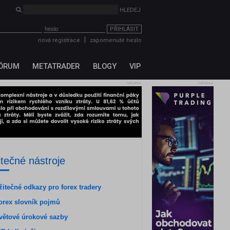
PŘIHLÁSIT
|
nová registrace
zapomenuté heslo
ÓRUM
METATRADER
BLOGY
VIP
reklama
reklama
itečné nástroje
žitečné odkazy pro forex tradery
orex slovník pojmů
větové úrokové sazby