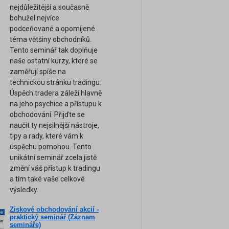
nejdůležitější a současně
bohužel nejvíce
podceňované a opomíjené
téma většiny obchodníků.
Tento seminář tak doplňuje
naše ostatní kurzy, které se
zaměřují spíše na
technickou stránku tradingu.
Úspěch tradera záleží hlavně
na jeho psychice a přístupu k
obchodování. Přijďte se
naučit ty nejsilnější nástroje,
tipy a rady, které vám k
úspěchu pomohou. Tento
unikátní seminář zcela jistě
změní váš přístup k tradingu
a tím také vaše celkové
výsledky.
Ziskové obchodování akcií -
ne
praktický seminář (Záznam
am
semináře)