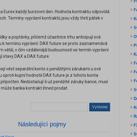
P
F
na Eurex každý burzovní den. Hodnota kontraktu odpovídá
ch. Termíny vypršení kontraktů jsou vždy třetí pátek v
K
S
O
ídky a poptávky, přičemž účastníce trhu anticipují svá
u k termínu vypršení. DAX future se proto zaznamenává
P
ím větší, v čím vzdálenější budoucnosti se termín vypršení
K
jí stavy DAX a DAX future.
F
sejí vést separátní konto s peněžitými zárukami u své
F
u oproti kupní hodnotě DAX future je z tohoto konta
F
 připočten. Nedostačují-li už peněžité záruky bance, musí
to, může banka kontrakt ihned prodat.
S
D
Vyhledat
K
R
Následující pojmy
F
S