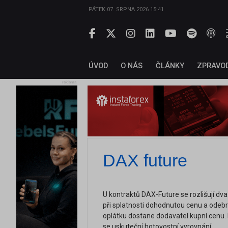
PÁTEK 07. SRPNA 2026 15:41
ÚVOD
O NÁS
ČLÁNKY
ZPRAVO
reklama
DAX future
U kontraktů DAX-Future se rozlišují dva
při splatnosti dohodnutou cenu a odebra
oplátku dostane dodavatel kupní cenu.
se uskuteční hotovostní vyrovnání.