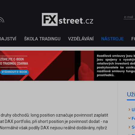
DAJSTVÍ
ŠKOLA TRADINGU
VZDĚLÁVÁNÍ
NÁSTROJE
F
Už
U
 druhy obchodů: long position označuje povinnost zaplatit
F
t DAX portfolio; při short position je povinnost dodat - na
S
 Normálně však podíly DAX nejsou reálně dodávány, nýbrž