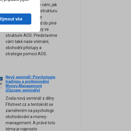
výsledků. Ukážeme vám, jak
sestavit kompletní strukturu
a logiku obchodního
řijmout vše
systému pro převod do plně
automatické podoby ve
struktuře AOS. Představíme
vám také naše vnímání,
obchodní přístupy a
strategie pomocí AOS.
Nový seminář: Psychologie
ne
tradingu a profesionální
am
Money-Management
(Záznam semináře)
Zcela nový seminář z dílny
FXstreet.cz a tentokrát se
zaměřením na psychologii
obchodování a money-
management. A právě toto
téma je naprosto