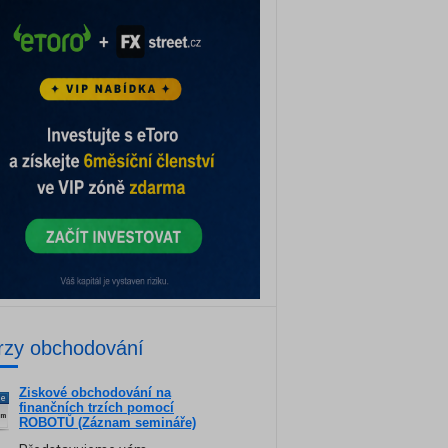
rzy obchodování
Ziskové obchodování na
ne
finančních trzích pomocí
am
ROBOTŮ (Záznam semináře)