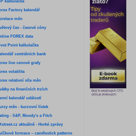
IP kalkulačka
orex Factory kalendář
orelace měn
větový čas - časové zóny
nline FOREX data
ivot Point kalkulačka
alendář centrálních bank
orex live cenové grafy
orex volatilita
orex relativní síla měn
vátky na finančních trzích
enní kalendář událostí
urzy měn - kurzovní lístek
ating - S&P, Moody's a Fitch
Xstreet.cz aktuálně - Horké zprávy
víčkové formace – candlestick patterns