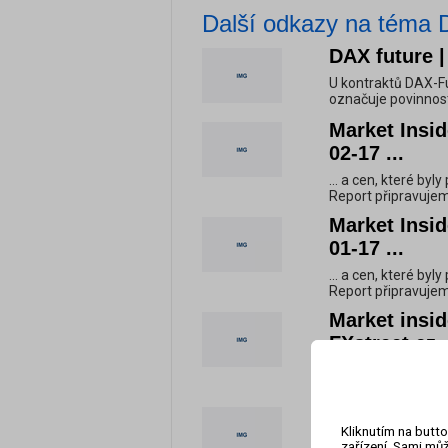
Další odkazy na téma 
DAX future |
U kontraktů DAX-Fu
označuje povinnost 
Market Insid
02-17 ...
... a cen, které byl
Report připravujem
Market Insid
01-17 ...
... a cen, které byl
Report připravujem
Market insid
FXstreet.cz
... a cen, které byl
Report připravujem
Market Insid
Kliknutím na butto
FXstreet.cz
zařízení. Sami můž