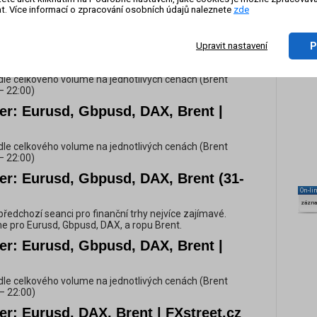
t. Více informací o zpracování osobních údajů naleznete
zde
dle celkového volume na jednotlivých cenách (Brent
– 22:00)
er: Eurusd, Gbpusd, DAX, Brent |
P
Upravit nastavení
dle celkového volume na jednotlivých cenách (Brent
– 22:00)
er: Eurusd, Gbpusd, DAX, Brent |
dle celkového volume na jednotlivých cenách (Brent
– 22:00)
er: Eurusd, Gbpusd, DAX, Brent (31-
On-li
zázn
y předchozí seanci pro finanční trhy nejvíce zajímavé.
e pro Eurusd, Gbpusd, DAX, a ropu Brent.
er: Eurusd, Gbpusd, DAX, Brent |
dle celkového volume na jednotlivých cenách (Brent
– 22:00)
er: Eurusd, DAX, Brent | FXstreet.cz