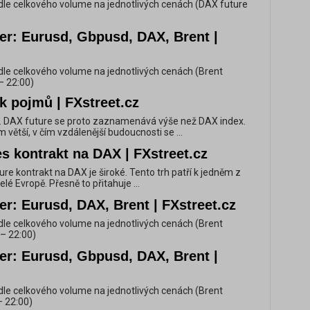
dle celkového volume na jednotlivých cenách (DAX future
er: Eurusd, Gbpusd, DAX, Brent |
dle celkového volume na jednotlivých cenách (Brent
– 22:00)
k pojmů | FXstreet.cz
ní. DAX future se proto zaznamenává výše než DAX index.
m větší, v čím vzdálenější budoucnosti se ...
s kontrakt na DAX | FXstreet.cz
ture kontrakt na DAX je široké. Tento trh patří k jedněm z
celé Evropě. Přesně to přitahuje ...
er: Eurusd, DAX, Brent | FXstreet.cz
dle celkového volume na jednotlivých cenách (Brent
– 22:00)
er: Eurusd, Gbpusd, DAX, Brent |
dle celkového volume na jednotlivých cenách (Brent
– 22:00)